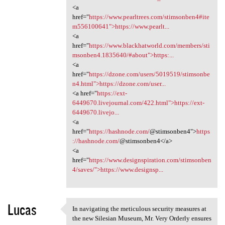
<a
href="
https://www.pearltrees.com/stimsonben4#ite
m556100641">https://www.pearlt...
<a
href="
https://www.blackhatworld.com/members/sti
msonben4.1835640/#about">https:...
<a
href="
https://dzone.com/users/5019519/stimsonbe
n4.html">https://dzone.com/user...
<a href="
https://ext-
6449670.livejournal.com/422.html">https://ext-
6449670.livejo...
<a
href="
https://hashnode.com/
@stimsonben4">
https
://hashnode.com/
@stimsonben4</a>
<a
href="
https://www.designspiration.com/stimsonben
4/saves/">https://www.designsp...
Lucas
In navigating the meticulous security measures at
In navigating the meticulous
the new Silesian Museum, Mr. Very Orderly ensures