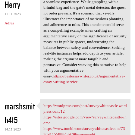
Herry
a seamless experience. While grappling with a
brimful bag and the gate's metal detector, the quest
for order prevails. It's a scenario that vividly
11.11.2023
illustrates the importance of meticulous planning
Adres
and adherence to rules. This anecdote could serve
as a compelling example when crafting an
argumentative essay on the significance of security
measures in public spaces, underscoring the
balance between safety and convenience. Seeking
real-life instances helps add depth to your article,
making the argument more tangible and
persuasive. Consider weaving this narrative to help
with your argumentative
essay.
https://bestessaywriter.co.uk/argumentative-
essay-writing-service
marshsmit
https://wordpress.com/post/surveywhitecastle.word
https://wordpress.com/post
press.com/12
h415
https://sites.google.com/view/surveywhitecastle-/h
ome
https://www.tumblr.com/surveywhitecastlecom/73
14.11.2023
3691155888439296/surveywhi...