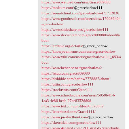
n
https://www.wattpad.com/user/Grace809080
https://medium.com/
@gracebarlow111
t
https://soundcloud.com/grace-barlow-471712036
a
https://www.goodreads.com/user/show/170986404
-grace-barlow
r
https://www.slideshare.net/gracebarlow111
z
https://www.deviantart.com/grace809080/about#a
bout
e
https://archive.org/details/
@grace_barlow
https://knowyourmeme.com/users/grace-barlow
https://www.viki.com/users/gracebarlow111_653/a
bout
https://www.behance.net/gracebarlow2
https://issuu.com/grace809080
https://dribbble.com/barlow7778887/about
https://qiita.com/gracebarlow111
https://stocktwits.com/Grace111
https://www.atlasobscura.com/users/5058b414-
1aa3-4e86-bccb-27ce8352dd0d
https://www.ted.com/profiles/45376682
https://letterboxd.com/Grace1111/
https://www.producthunt.com/
@grace_barlow
https://sketchfab.com/gracebarlow111
https://www.4shared.com/u/QCqjxGtV/gracebarlo