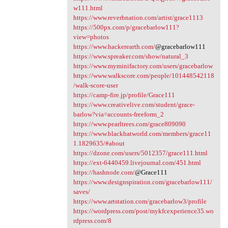
w111.html
https://www.reverbnation.com/artist/grace1113
https://500px.com/p/gracebarlow111?
view=photos
https://www.hackerearth.com/
@gracebarlow111
https://www.spreaker.com/show/natural_3
https://www.myminifactory.com/users/gracebarlow
https://www.walkscore.com/people/101448542118
/walk-score-user
https://camp-fire.jp/profile/Grace111
https://www.creativelive.com/student/grace-
barlow?via=accounts-freeform_2
https://www.pearltrees.com/grace809090
https://www.blackhatworld.com/members/grace11
1.1829635/#about
https://dzone.com/users/5012357/grace111.html
https://ext-6440459.livejournal.com/451.html
https://hashnode.com/
@Grace111
https://www.designspiration.com/gracebarlow111/
saves/
https://www.artstation.com/gracebarlow3/profile
https://wordpress.com/post/mykfcexperience35.wo
rdpress.com/8