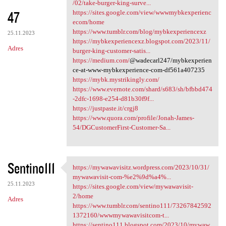
https://mybkexperience08
/02/take-burger-king-surve...
47
https://sites.google.com/view/wwwmybkexperienc
ecom/home
https://www.tumblr.com/blog/mybkexperiencexz
25.11.2023
https://mybkexperiencexz.blogspot.com/2023/11/
Adres
burger-king-customer-satis...
https://medium.com/
@wadecarl247/mybkexperien
ce-at-www-mybkexperience-com-df561a407235
https://mybk.mystrikingly.com/
https://www.evernote.com/shard/s683/sh/bfbbd474
-2dfc-1698-e254-d81b30f9f...
https://justpaste.it/crgj8
https://www.quora.com/profile/Jonah-James-
54/DGCustomerFirst-Customer-Sa...
Sentino111
https://mywawavisitz.wordpress.com/2023/10/31/
https://mywawavisitz
mywawavisit-com-%e2%9d%a4%...
25.11.2023
https://sites.google.com/view/mywawavisit-
2/home
Adres
https://www.tumblr.com/sentino111/73267842592
1372160/wwwmywawavisitcom-t...
https://sentino111.blogspot.com/2023/10/mywaw