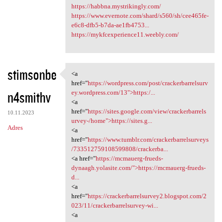
https://habbna.mystrikingly.com/
https://www.evernote.com/shard/s560/sh/cee465fe-
e6c8-dfb5-b7da-ae1fb4753...
https://mykfcexperience11.weebly.com/
stimsonbe
<a
<a href="https://wordpress
href="
https://wordpress.com/post/crackerbarrelsurv
n4smithv
ey.wordpress.com/13">https:/...
<a
href="
https://sites.google.com/view/crackerbarrels
10.11.2023
urvey-/home">https://sites.g...
Adres
<a
href="
https://www.tumblr.com/crackerbarrelsurveys
/733512759108599808/crackerba...
<a href="
https://mcmauerg-frueds-
dynaagh.yolasite.com/">https://mcmauerg-frueds-
d...
<a
href="
https://crackerbarrelsurvey2.blogspot.com/2
023/11/crackerbarrelsurvey-wi...
<a