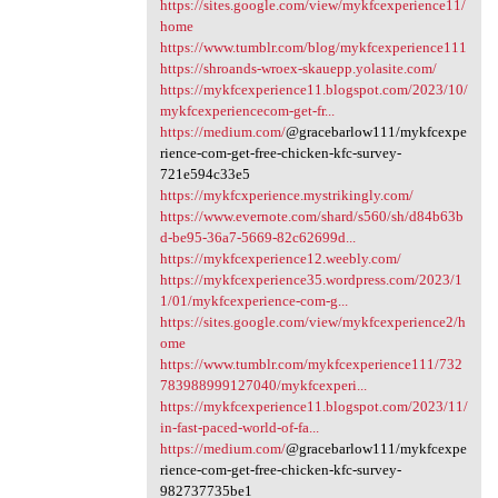
https://sites.google.com/view/mykfcexperience11/
home
https://www.tumblr.com/blog/mykfcexperience111
https://shroands-wroex-skauepp.yolasite.com/
https://mykfcexperience11.blogspot.com/2023/10/
mykfcexperiencecom-get-fr...
https://medium.com/
@gracebarlow111/mykfcexpe
rience-com-get-free-chicken-kfc-survey-
721e594c33e5
https://mykfcxperience.mystrikingly.com/
https://www.evernote.com/shard/s560/sh/d84b63b
d-be95-36a7-5669-82c62699d...
https://mykfcexperience12.weebly.com/
https://mykfcexperience35.wordpress.com/2023/1
1/01/mykfcexperience-com-g...
https://sites.google.com/view/mykfcexperience2/h
ome
https://www.tumblr.com/mykfcexperience111/732
783988999127040/mykfcexperi...
https://mykfcexperience11.blogspot.com/2023/11/
in-fast-paced-world-of-fa...
https://medium.com/
@gracebarlow111/mykfcexpe
rience-com-get-free-chicken-kfc-survey-
982737735be1