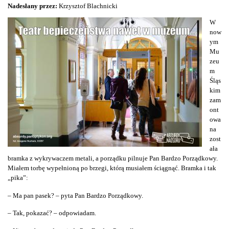
Nadesłany przez:
Krzysztof Blachnicki
W
now
ym
Mu
zeu
m
Śląs
kim
zam
ont
owa
na
zost
ała
bramka z wykrywaczem metali, a porządku pilnuje Pan Bardzo Porządkowy.
Miałem torbę wypełnioną po brzegi, którą musiałem ściągnąć. Bramka i tak
„pika”:
– Ma pan pasek? – pyta Pan Bardzo Porządkowy.
– Tak, pokazać? – odpowiadam.