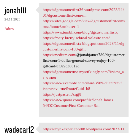
jonah111
https://dgcustomerfirst36.wordpress.com/2023/11/
https://dgcustomerfirst36
01/dgcustomerfirst-com-s...
24.11.2023
https://sites.google.com/view/dgcustomerfirstcoms
susa/home?authuser=1
Adres
https://www.tumblr.com/blog/dgcustomerfirstx
https://froaty-hrerry-schroal.yolasite.com/
https://dgcustomerfirstx.blogspot.com/2023/11/dg
customerfirstcom-100-gif...
https://medium.com/
@jonahjames789/dgcustomer
first-com-1-dollar-general-survey-enjoy-100-
giftcard-bf0a9c3881ad
https://dgcustomerusa.mystrikingly.com//i/view_a
s_owner
https://www.evernote.com/shard/s569/client/snv?
isnewsnv=true&noteGuid=b8...
https://justpaste.it/crgj8
https://www.quora.com/profile/Jonah-James-
54/DGCustomerFirst-Customer-Sa...
wadecarl2
https://mybkexperience08.wordpress.com/2023/11