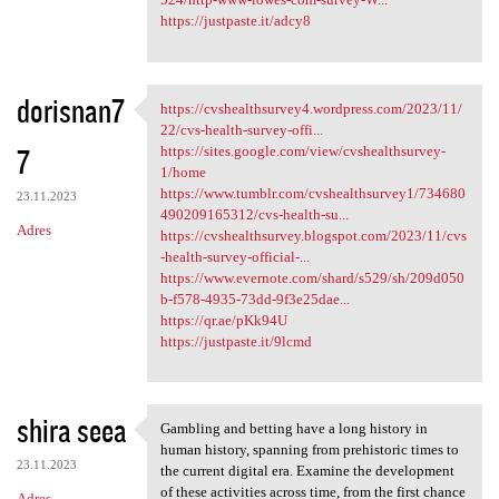
https://justpaste.it/adcy8
dorisnan7
https://cvshealthsurvey4.wordpress.com/2023/11/
https://cvshealthsurvey4
22/cvs-health-survey-offi...
7
https://sites.google.com/view/cvshealthsurvey-
1/home
https://www.tumblr.com/cvshealthsurvey1/734680
23.11.2023
490209165312/cvs-health-su...
Adres
https://cvshealthsurvey.blogspot.com/2023/11/cvs
-health-survey-official-...
https://www.evernote.com/shard/s529/sh/209d050
b-f578-4935-73dd-9f3e25dae...
https://qr.ae/pKk94U
https://justpaste.it/9lcmd
shira seea
Gambling and betting have a long history in
Gambling and betting have a
human history, spanning from prehistoric times to
23.11.2023
the current digital era. Examine the development
of these activities across time, from the first chance
Adres