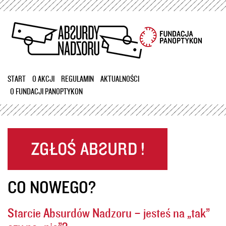
Przejdź
do
treści
START
O AKCJI
REGULAMIN
AKTUALNOŚCI
O FUNDACJI PANOPTYKON
CO NOWEGO?
Starcie Absurdów Nadzoru – jesteś na „tak”