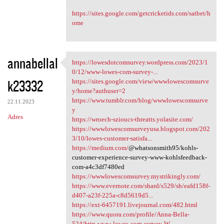
https://sites.google.com/getcricketids.com/satbet/h
ome
annabellal
https://lowesdotcomsurvey.wordpress.com/2023/1
https://lowesdotcomsurvey
0/12/www-lowes-com-survey-...
k23332
https://sites.google.com/view/wwwlowescomsurve
y/home?authuser=2
https://www.tumblr.com/blog/wwwlowescomsurve
22.11.2023
y
Adres
https://wroech-szioucs-threatts.yolasite.com/
https://wwwlowescomsurveyusa.blogspot.com/202
3/10/lowes-customer-satisfa...
https://medium.com/
@whatsonsmith95/kohls-
customer-experience-survey-www-kohlsfeedback-
com-a4c3df7480ed
https://wwwlowescomsurvey.mystrikingly.com/
https://www.evernote.com/shard/s529/sh/eafd158f-
d407-a23f-225a-c8d5619d5...
https://ext-6457191.livejournal.com/482.html
https://www.quora.com/profile/Anna-Bella-
524/http-www-lowes-com-survey-W...