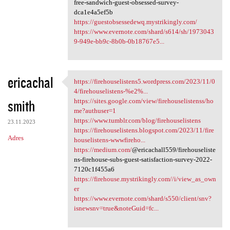
free-sandwich-guest-obsessed-survey-
dca1e4a5ef5b
https://guestobsessedewq.mystrikingly.com/
https://www.evernote.com/shard/s614/sh/1973043
9-949e-bb9c-8b0b-0b18767e5...
ericachal
https://firehouselistens5.wordpress.com/2023/11/0
https://firehouselistens5
4/firehouselistens-%e2%...
smith
https://sites.google.com/view/firehouselistenss/ho
me?authuser=1
https://www.tumblr.com/blog/firehouselistens
23.11.2023
https://firehouselistens.blogspot.com/2023/11/fire
Adres
houselistens-wwwfireho...
https://medium.com/
@ericachall559/firehouseliste
ns-firehouse-subs-guest-satisfaction-survey-2022-
7120c1f455a6
https://firehouse.mystrikingly.com//i/view_as_own
er
https://www.evernote.com/shard/s550/client/snv?
isnewsnv=true&noteGuid=fc...