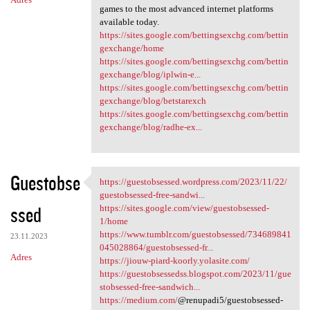
games to the most advanced internet platforms
available today.
https://sites.google.com/bettingsexchg.com/bettin
gexchange/home
https://sites.google.com/bettingsexchg.com/bettin
gexchange/blog/iplwin-e...
https://sites.google.com/bettingsexchg.com/bettin
gexchange/blog/betstarexch
https://sites.google.com/bettingsexchg.com/bettin
gexchange/blog/radhe-ex...
Guestobse
https://guestobsessed.wordpress.com/2023/11/22/
https://guestobsessed
guestobsessed-free-sandwi...
ssed
https://sites.google.com/view/guestobsessed-
1/home
https://www.tumblr.com/guestobsessed/734689841
23.11.2023
045028864/guestobsessed-fr...
Adres
https://jiouw-piard-koorly.yolasite.com/
https://guestobsessedss.blogspot.com/2023/11/gue
stobsessed-free-sandwich...
https://medium.com/
@renupadi5/guestobsessed-