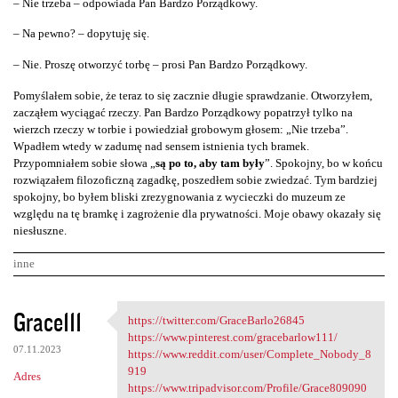
– Nie trzeba – odpowiada Pan Bardzo Porządkowy.
– Na pewno? – dopytuję się.
– Nie. Proszę otworzyć torbę – prosi Pan Bardzo Porządkowy.
Pomyślałem sobie, że teraz to się zacznie długie sprawdzanie. Otworzyłem,
zacząłem wyciągać rzeczy. Pan Bardzo Porządkowy popatrzył tylko na
wierzch rzeczy w torbie i powiedział grobowym głosem: „Nie trzeba”.
Wpadłem wtedy w zadumę nad sensem istnienia tych bramek.
Przypomniałem sobie słowa „
są po to, aby tam były
”. Spokojny, bo w końcu
rozwiązałem filozoficzną zagadkę, poszedłem sobie zwiedzać. Tym bardziej
spokojny, bo byłem bliski zrezygnowania z wycieczki do muzeum ze
względu na tę bramkę i zagrożenie dla prywatności. Moje obawy okazały się
niesłuszne.
inne
K
Grace111
https://twitter.com/GraceBarlo26845
https://twitter.com
o
https://www.pinterest.com/gracebarlow111/
07.11.2023
m
https://www.reddit.com/user/Complete_Nobody_8
919
Adres
e
https://www.tripadvisor.com/Profile/Grace809090