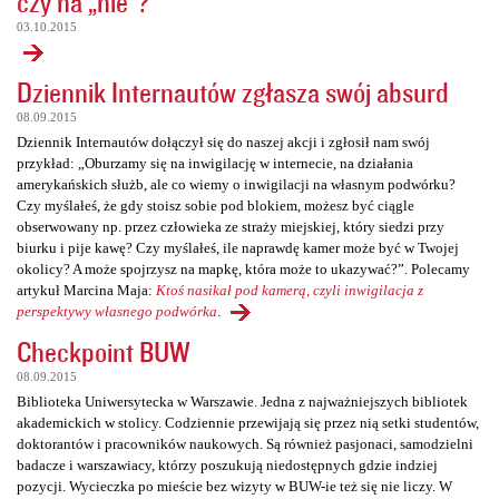
czy na „nie”?
03.10.2015
Dziennik Internautów zgłasza swój absurd
08.09.2015
Dziennik Internautów dołączył się do naszej akcji i zgłosił nam swój
przykład: „Oburzamy się na inwigilację w internecie, na działania
amerykańskich służb, ale co wiemy o inwigilacji na własnym podwórku?
Czy myślałeś, że gdy stoisz sobie pod blokiem, możesz być ciągle
obserwowany np. przez człowieka ze straży miejskiej, który siedzi przy
biurku i pije kawę? Czy myślałeś, ile naprawdę kamer może być w Twojej
okolicy? A może spojrzysz na mapkę, która może to ukazywać?”. Polecamy
artykuł Marcina Maja:
Ktoś nasikał pod kamerą, czyli inwigilacja z
perspektywy własnego podwórka
.
Checkpoint BUW
08.09.2015
Biblioteka Uniwersytecka w Warszawie. Jedna z najważniejszych bibliotek
akademickich w stolicy. Codziennie przewijają się przez nią setki studentów,
doktorantów i pracowników naukowych. Są również pasjonaci, samodzielni
badacze i warszawiacy, którzy poszukują niedostępnych gdzie indziej
pozycji. Wycieczka po mieście bez wizyty w BUW-ie też się nie liczy. W