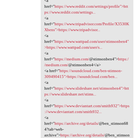
<a
href="
https://www.reddit.com/settings/profile">htt
ps://www.reddit.com/settings...
<a
href="
https://www.tripadvisor.com/Profile/X3530K
Xbens">https://www.tripadvisor...
<a
href="
https://www.wattpad.com/user/stimsonben4"
>https://www.wattpad.com/user/s...
<a
href="
https://medium.com/
@stimsonben4">
https:/
/medium.com/
@stimsonben4</a>
<a href="
https://soundcloud.com/ben-stimson-
309490415">https://soundcloud.com/ben...
<a
href="
https://www.slideshare.net/stimsonben4">htt
ps://www.slideshare.net/stims...
<a
href="
https://www.deviantart.com/smith932">https
://www.deviantart.com/smith932...
<a
href="
https://archive.org/details/
@ben_stimson68
4?tab=web-
archive">
https://archive.org/details/
@ben_stimson