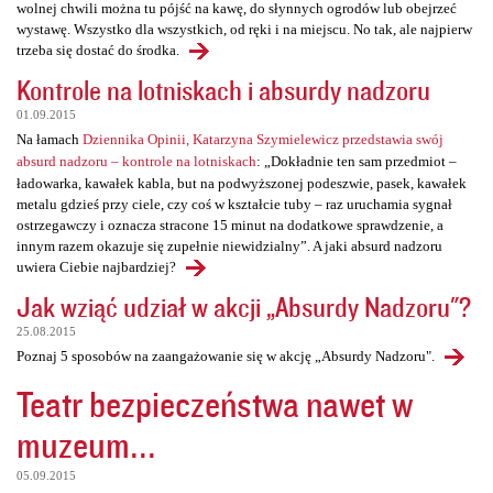
wolnej chwili można tu pójść na kawę, do słynnych ogrodów lub obejrzeć
wystawę. Wszystko dla wszystkich, od ręki i na miejscu. No tak, ale najpierw
trzeba się dostać do środka.
Kontrole na lotniskach i absurdy nadzoru
01.09.2015
Na łamach
Dziennika Opinii, Katarzyna Szymielewicz przedstawia swój
absurd nadzoru – kontrole na lotniskach
: „Dokładnie ten sam przedmiot –
ładowarka, kawałek kabla, but na podwyższonej podeszwie, pasek, kawałek
metalu gdzieś przy ciele, czy coś w kształcie tuby – raz uruchamia sygnał
ostrzegawczy i oznacza stracone 15 minut na dodatkowe sprawdzenie, a
innym razem okazuje się zupełnie niewidzialny”. A jaki absurd nadzoru
uwiera Ciebie najbardziej?
Jak wziąć udział w akcji „Absurdy Nadzoru"?
25.08.2015
Poznaj 5 sposobów na zaangażowanie się w akcję „Absurdy Nadzoru".
Teatr bezpieczeństwa nawet w
muzeum...
05.09.2015