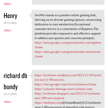
Adres
Henry
JeetWin stands as a premier online gaming hub,
JeetWin stands as a premier
thriving on its diverse gaming options, unwavering
20.11.2023
dedication to user satisfaction,Exceptional
customer service is a cornerstone of Rajabets.The
Adres
platform provides responsive and effective support
to address user queries and concerns promptly.
https://sites.google.com/getcricketids.com/rajabets
/home
https://sites.google.com/getcricketids.com/jeetwin
/home
richard db
https://tsclistens.wordpress.com/2023/11/20/tsclist
https://tsclistens.wordpress
ens-save-1-99-now-tro...
bundy
https://sites.google.com/view/tsclistens-t/home
https://yaiantly-threiags-szaov.yolasite.com/
https://tsclistens.blogspot.com/2023/11/tsclistens-
21.11.2023
save-199-now-tropical...
Adres
https://medium.com/
@richardbundy012/tsclistens-
save-1-99-now-tropical-smoothie-cafe-survey-