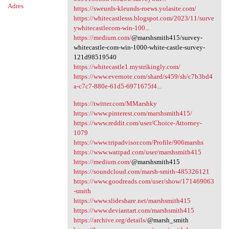
Adres
https://sweurds-kleunds-roews.yolasite.com/
https://whitecastlesss.blogspot.com/2023/11/surve
ywhitecastlecom-win-100...
https://medium.com/
@marshsmith415/survey-
whitecastle-com-win-1000-white-castle-survey-
121d98519540
https://whitecastle1.mystrikingly.com/
https://www.evernote.com/shard/s459/sh/c7b3bd4
a-c7c7-880e-61d5-6971675f4...
https://twitter.com/MMarshky
https://www.pinterest.com/marshsmith415/
https://www.reddit.com/user/Choice-Attorney-
1079
https://www.tripadvisor.com/Profile/906marshs
https://www.wattpad.com/user/marshsmith415
https://medium.com/
@marshsmith415
https://soundcloud.com/marsh-smith-485326121
https://www.goodreads.com/user/show/171469063
-smith
https://www.slideshare.net/marshsmith415
https://www.deviantart.com/marshsmith415
https://archive.org/details/
@marsh_smith