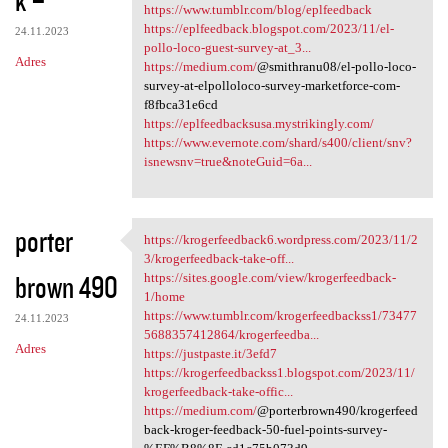
https://www.tumblr.com/blog/eplfeedback
https://eplfeedback.blogspot.com/2023/11/el-
24.11.2023
pollo-loco-guest-survey-at_3...
Adres
https://medium.com/
@smithranu08/el-pollo-loco-
survey-at-elpolloloco-survey-marketforce-com-
f8fbca31e6cd
https://eplfeedbacksusa.mystrikingly.com/
https://www.evernote.com/shard/s400/client/snv?
isnewsnv=true&noteGuid=6a...
porter
https://krogerfeedback6.wordpress.com/2023/11/2
https://krogerfeedback6
3/krogerfeedback-take-off...
brown 490
https://sites.google.com/view/krogerfeedback-
1/home
https://www.tumblr.com/krogerfeedbackss1/73477
24.11.2023
5688357412864/krogerfeedba...
Adres
https://justpaste.it/3efd7
https://krogerfeedbackss1.blogspot.com/2023/11/
krogerfeedback-take-offic...
https://medium.com/
@porterbrown490/krogerfeed
back-kroger-feedback-50-fuel-points-survey-