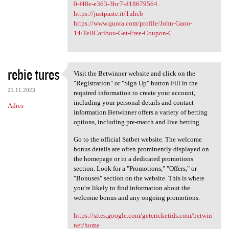
0-f48e-e363-3bc7-d18679564...
https://justpaste.it/1uhcb
https://www.quora.com/profile/John-Gano-
14/TellCaribou-Get-Free-Coupon-C...
rebie tures
Visit the Betwinner website and click on the
Visit the Betwinner website
"Registration" or "Sign Up" button.Fill in the
21.11.2023
required information to create your account,
including your personal details and contact
Adres
information.Betwinner offers a variety of betting
options, including pre-match and live betting.
Go to the official Satbet website. The welcome
bonus details are often prominently displayed on
the homepage or in a dedicated promotions
section. Look for a "Promotions," "Offers," or
"Bonuses" section on the website. This is where
you're likely to find information about the
welcome bonus and any ongoing promotions.
https://sites.google.com/getcricketids.com/betwin
ner/home