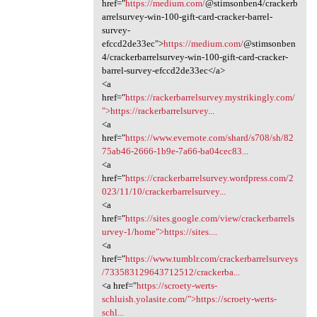
href="
https://medium.com/
@stimsonben4/crackerb
arrelsurvey-win-100-gift-card-cracker-barrel-
survey-
efccd2de33ec">
https://medium.com/
@stimsonben
4/crackerbarrelsurvey-win-100-gift-card-cracker-
barrel-survey-efccd2de33ec</a>
<a
href="
https://rackerbarrelsurvey.mystrikingly.com/
">https://rackerbarrelsurvey...
<a
href="
https://www.evernote.com/shard/s708/sh/82
75ab46-2666-1b9e-7a66-ba04cec83...
<a
href="
https://crackerbarrelsurvey.wordpress.com/2
023/11/10/crackerbarrelsurvey...
<a
href="
https://sites.google.com/view/crackerbarrels
urvey-1/home">https://sites....
<a
href="
https://www.tumblr.com/crackerbarrelsurveys
/733583129643712512/crackerba...
<a href="
https://scroety-werts-
schluish.yolasite.com/">https://scroety-werts-
schl...