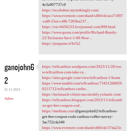
4e3a907737c9
https://tecslishen.mystrikingly.com/
https://www.evernote.com/shard/s494/sh/aca71897
-caf0-55ee-c4f6-7283ba237...
https://ext-6456233.livejournal.com/899.html
https://www.quora.com/profile/Richard-Bundy-
25/Tsclistens-Save-1-99-Now-...
https://justpaste.it/bi5i2
ganojohn6
https://tellcaribou.wordpress.com/2023/11/20/ww
https://tellcaribou.wordpress
w-tellcaribou-com-take-ca...
2
https://sites.google.com/view/tellcaribou-1/home
https://www.tumblr.com/tellcaribou/73451268850
0211712/tellcaribou-caribo...
21.11.2023
https://mclaiasch-cliints-mccrieubly.yolasite.com/
Adres
https://tellcaribou.blogspot.com/2023/11/tellcarib
ou-get-free-coupon-cod...
https://medium.com/
@ganojohn62/tellcaribou-
get-free-coupon-code-caribou-coffee-survey-
3ac752cfa349
https://www.evernote.com/shard/s494/sh/37da23e