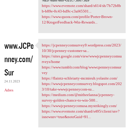
%EF%B8%8F-cd1c75b073d9
https://www.evernote.com/shard/s614/sh/7b72b8b
b-b89e-0c43-bd9c-c3af45501...
https://www.quora.com/profile/Porter-Brown-
12/KrogerFeedback-Win-Rewards...
www.JCPe
https://jcpenneycomsurvey9.wordpress.com/2023/
https://jcpenneycomsurvey9
10/30/jcpenney-customer-sa...
nney.com/
https://sites.google.com/view/wwwjcpenneycomsu
rveys/home
https://www.tumblr.com/blog/wwwcpenneycomsur
Sur
vey
https://flaintz-schleiarty-mcmieuh.yolasite.com/
24.11.2023
https://wwwjcpenneycomsurvey.blogspot.com/202
3/10/take-wwwjcpenneycom-su...
Adres
https://medium.com/@mitheelanna/jcpenney-
survey-golden-chance-to-win-500...
https://wwwjcpenneycomusa.mystrikingly.com/
https://www.evernote.com/shard/s495/client/snv?
isnewsnv=true&noteGuid=91...