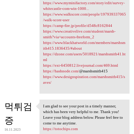
https://www.myminifactory.com/story/edit/survey-
whitecastle-com-win-1000...
https://www.walkscore.com/people/197939337065
/walk-score-user
https://camp-fire.jp/profile/d548c8162844
https://www.creativelive.com/student/marsh-
smith?via=accounts-freeform_2
https://www.blackhatworld.com/members/marshsm
ith415.1836435/#about
https://dzone.com/users/5018921/marshsmith41.ht
ml
https://ext-6450812.livejournal.com/469.html
https://hashnode.com/
@marshsmith415
https://www.designspiration.com/marshsmith415/s
aves/
먹튀검
I am glad to see your post in a timely manner,
I am glad to see your post in
which has been very helpful to me. Thank you!
증
Leave your blog address below. Please feel free to
come to me anytime.
https://totochips.com
16.11.2023