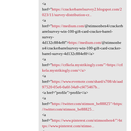
<a
href="
https://crackerbarrelsurvey2.blogspot.com/2
023/11/survey-distribution-cr...
<a
href="
https://medium.com/
@stimsonben4/crackerb
arrelsurvey-win-100-gift-card-cracker-barrel-
survey-
4d132c884e8f">
https://medium.com/
@stimsonbe
n4/crackerbarrelsurvey-win-100-gift-card-cracker-
barrel-survey-4d132c884e8f</a>
<a
href="
https://crlkela.mystrikingly.com/">https://crl
kela.mystrikingly.com/</a>
<a
href="
https://www.evernote.com/shard/s708/sh/aad
97520-05e6-0a6f-34a9-cf475467b...
<a href="profile">profile</a>
<a
href="
https://twitter.com/stimson_be88825">https:
//twitter.com/stimson_be88825...
<a
href="
https://www.pinterest.com/stimsonben4/">ht
tps://www.pinterest.com/stimso...