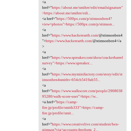
<a
href="
https://about.me/smihre/edit/emailsignature"
>https://about.me/smihre/edi...
<a href="
https://500px.com/p/stimsonben4?
view=photos">https://500px.com/p/stimson...
<a
href="
https://www.hackerearth.com/
@stimsonben4
">
https://www.hackerearth.com/
@stimsonben4</a
>
<a
href="
https://www.spreaker.com/show/crackerbarrel
survey">https://www.spreaker....
<a
href="
https://www.myminifactory.com/story/edit/st
imsonben4smithv-654cb5419ab55...
<a
href="
https://www.walkscore.com/people/2908038
95280/walk-score-user">https://w...
<a href="
https://camp-
fire.jp/profile/smith333">https://camp-
fire.jp/profile/smit...
<a
href="
https://www.creativelive.com/student/ben-
stimson?via=accounts-freeform_2...