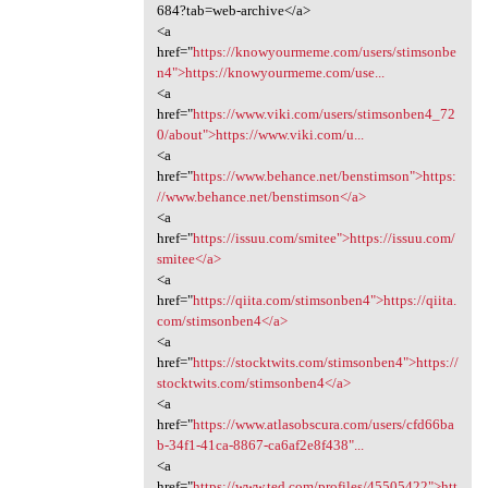
684?tab=web-archive</a>
<a
href="
https://knowyourmeme.com/users/stimsonbe
n4">https://knowyourmeme.com/use...
<a
href="
https://www.viki.com/users/stimsonben4_72
0/about">https://www.viki.com/u...
<a
href="
https://www.behance.net/benstimson">https:
//www.behance.net/benstimson</a>
<a
href="
https://issuu.com/smitee">https://issuu.com/
smitee</a>
<a
href="
https://qiita.com/stimsonben4">https://qiita.
com/stimsonben4</a>
<a
href="
https://stocktwits.com/stimsonben4">https://
stocktwits.com/stimsonben4</a>
<a
href="
https://www.atlasobscura.com/users/cfd66ba
b-34f1-41ca-8867-ca6af2e8f438"...
<a
href="
https://www.ted.com/profiles/45505422">htt