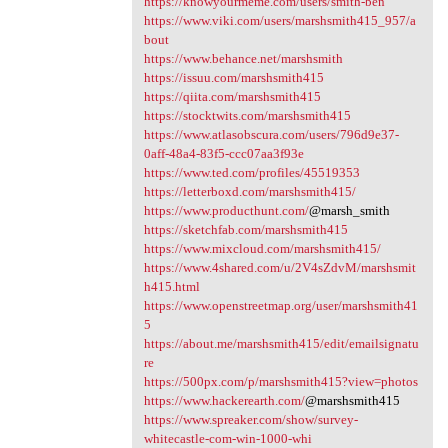
https://knowyourmeme.com/users/smith-ben
https://www.viki.com/users/marshsmith415_957/a
bout
https://www.behance.net/marshsmith
https://issuu.com/marshsmith415
https://qiita.com/marshsmith415
https://stocktwits.com/marshsmith415
https://www.atlasobscura.com/users/796d9e37-
0aff-48a4-83f5-ccc07aa3f93e
https://www.ted.com/profiles/45519353
https://letterboxd.com/marshsmith415/
https://www.producthunt.com/
@marsh_smith
https://sketchfab.com/marshsmith415
https://www.mixcloud.com/marshsmith415/
https://www.4shared.com/u/2V4sZdvM/marshsmit
h415.html
https://www.openstreetmap.org/user/marshsmith41
5
https://about.me/marshsmith415/edit/emailsignatu
re
https://500px.com/p/marshsmith415?view=photos
https://www.hackerearth.com/
@marshsmith415
https://www.spreaker.com/show/survey-
whitecastle-com-win-1000-whi