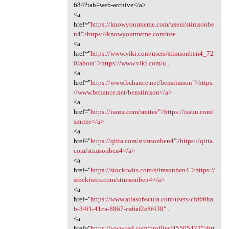
684?tab=web-archive</a>
<a
href="
https://knowyourmeme.com/users/stimsonbe
n4">https://knowyourmeme.com/use...
<a
href="
https://www.viki.com/users/stimsonben4_72
0/about">https://www.viki.com/u...
<a
href="
https://www.behance.net/benstimson">https:
//www.behance.net/benstimson</a>
<a
href="
https://issuu.com/smitee">https://issuu.com/
smitee</a>
<a
href="
https://qiita.com/stimsonben4">https://qiita.
com/stimsonben4</a>
<a
href="
https://stocktwits.com/stimsonben4">https://
stocktwits.com/stimsonben4</a>
<a
href="
https://www.atlasobscura.com/users/cfd66ba
b-34f1-41ca-8867-ca6af2e8f438"...
<a
href="
https://www.ted.com/profiles/45505422">htt