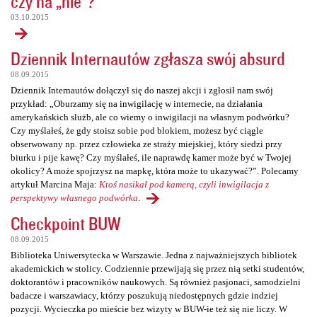
czy na „nie”?
03.10.2015
Dziennik Internautów zgłasza swój absurd
08.09.2015
Dziennik Internautów dołączył się do naszej akcji i zgłosił nam swój
przykład: „Oburzamy się na inwigilację w internecie, na działania
amerykańskich służb, ale co wiemy o inwigilacji na własnym podwórku?
Czy myślałeś, że gdy stoisz sobie pod blokiem, możesz być ciągle
obserwowany np. przez człowieka ze straży miejskiej, który siedzi przy
biurku i pije kawę? Czy myślałeś, ile naprawdę kamer może być w Twojej
okolicy? A może spojrzysz na mapkę, która może to ukazywać?”. Polecamy
artykuł Marcina Maja:
Ktoś nasikał pod kamerą, czyli inwigilacja z
perspektywy własnego podwórka
.
Checkpoint BUW
08.09.2015
Biblioteka Uniwersytecka w Warszawie. Jedna z najważniejszych bibliotek
akademickich w stolicy. Codziennie przewijają się przez nią setki studentów,
doktorantów i pracowników naukowych. Są również pasjonaci, samodzielni
badacze i warszawiacy, którzy poszukują niedostępnych gdzie indziej
pozycji. Wycieczka po mieście bez wizyty w BUW-ie też się nie liczy. W