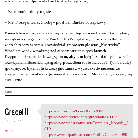
– Nie trzeba – odpowiada Pan Bardzo Porządkowy.
– Na pewno? – dopytuję się.
– Nie. Proszę otworzyć torbę – prosi Pan Bardzo Porządkowy.
Pomyślałem sobie, że teraz to się zacznie długie sprawdzanie. Otworzyłem,
zacząłem wyciągać rzeczy. Pan Bardzo Porządkowy popatrzył tylko na
wierzch rzeczy w torbie i powiedział grobowym głosem: „Nie trzeba”.
Wpadłem wtedy w zadumę nad sensem istnienia tych bramek.
Przypomniałem sobie słowa „
są po to, aby tam były
”. Spokojny, bo w końcu
rozwiązałem filozoficzną zagadkę, poszedłem sobie zwiedzać. Tym bardziej
spokojny, bo byłem bliski zrezygnowania z wycieczki do muzeum ze
względu na tę bramkę i zagrożenie dla prywatności. Moje obawy okazały się
niesłuszne.
inne
K
Grace111
https://twitter.com/GraceBarlo26845
https://twitter.com
o
https://www.pinterest.com/gracebarlow111/
07.11.2023
m
https://www.reddit.com/user/Complete_Nobody_8
919
Adres
e
https://www.tripadvisor.com/Profile/Grace809090