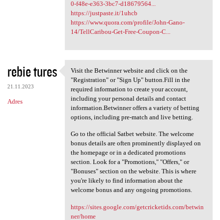
0-f48e-e363-3bc7-d18679564...
https://justpaste.it/1uhcb
https://www.quora.com/profile/John-Gano-
14/TellCaribou-Get-Free-Coupon-C...
rebie tures
Visit the Betwinner website and click on the
Visit the Betwinner website
"Registration" or "Sign Up" button.Fill in the
21.11.2023
required information to create your account,
including your personal details and contact
Adres
information.Betwinner offers a variety of betting
options, including pre-match and live betting.
Go to the official Satbet website. The welcome
bonus details are often prominently displayed on
the homepage or in a dedicated promotions
section. Look for a "Promotions," "Offers," or
"Bonuses" section on the website. This is where
you're likely to find information about the
welcome bonus and any ongoing promotions.
https://sites.google.com/getcricketids.com/betwin
ner/home