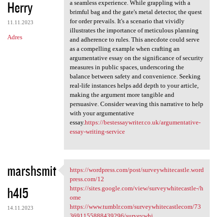
Herry
a seamless experience. While grappling with a
brimful bag and the gate's metal detector, the quest
for order prevails. It's a scenario that vividly
11.11.2023
illustrates the importance of meticulous planning
Adres
and adherence to rules. This anecdote could serve
as a compelling example when crafting an
argumentative essay on the significance of security
measures in public spaces, underscoring the
balance between safety and convenience. Seeking
real-life instances helps add depth to your article,
making the argument more tangible and
persuasive. Consider weaving this narrative to help
with your argumentative
essay.
https://bestessaywriter.co.uk/argumentative-
essay-writing-service
marshsmit
https://wordpress.com/post/surveywhitecastle.word
https://wordpress.com/post
press.com/12
h415
https://sites.google.com/view/surveywhitecastle-/h
ome
https://www.tumblr.com/surveywhitecastlecom/73
14.11.2023
3691155888439296/surveywhi...