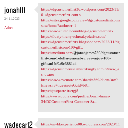
jonah111
https://dgcustomerfirst36.wordpress.com/2023/11/
https://dgcustomerfirst36
01/dgcustomerfirst-com-s...
24.11.2023
https://sites.google.com/view/dgcustomerfirstcoms
susa/home?authuser=1
Adres
https://www.tumblr.com/blog/dgcustomerfirstx
https://froaty-hrerry-schroal.yolasite.com/
https://dgcustomerfirstx.blogspot.com/2023/11/dg
customerfirstcom-100-gif...
https://medium.com/
@jonahjames789/dgcustomer
first-com-1-dollar-general-survey-enjoy-100-
giftcard-bf0a9c3881ad
https://dgcustomerusa.mystrikingly.com//i/view_a
s_owner
https://www.evernote.com/shard/s569/client/snv?
isnewsnv=true&noteGuid=b8...
https://justpaste.it/crgj8
https://www.quora.com/profile/Jonah-James-
54/DGCustomerFirst-Customer-Sa...
wadecarl2
https://mybkexperience08.wordpress.com/2023/11