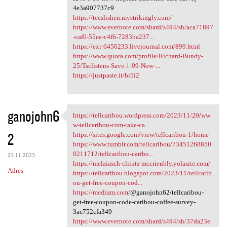
4e3a907737c9
https://tecslishen.mystrikingly.com/
https://www.evernote.com/shard/s494/sh/aca71897
-caf0-55ee-c4f6-7283ba237...
https://ext-6456233.livejournal.com/899.html
https://www.quora.com/profile/Richard-Bundy-
25/Tsclistens-Save-1-99-Now-...
https://justpaste.it/bi5i2
ganojohn6
https://tellcaribou.wordpress.com/2023/11/20/ww
https://tellcaribou.wordpress
w-tellcaribou-com-take-ca...
2
https://sites.google.com/view/tellcaribou-1/home
https://www.tumblr.com/tellcaribou/73451268850
0211712/tellcaribou-caribo...
21.11.2023
https://mclaiasch-cliints-mccrieubly.yolasite.com/
Adres
https://tellcaribou.blogspot.com/2023/11/tellcarib
ou-get-free-coupon-cod...
https://medium.com/
@ganojohn62/tellcaribou-
get-free-coupon-code-caribou-coffee-survey-
3ac752cfa349
https://www.evernote.com/shard/s494/sh/37da23e