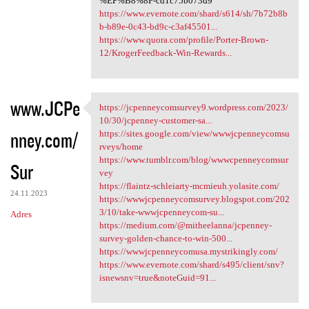
%EF%B8%8F-cd1c75b073d9
https://www.evernote.com/shard/s614/sh/7b72b8b
b-b89e-0c43-bd9c-c3af45501...
https://www.quora.com/profile/Porter-Brown-
12/KrogerFeedback-Win-Rewards...
www.JCPe
https://jcpenneycomsurvey9.wordpress.com/2023/
https://jcpenneycomsurvey9
10/30/jcpenney-customer-sa...
nney.com/
https://sites.google.com/view/wwwjcpenneycomsu
rveys/home
https://www.tumblr.com/blog/wwwcpenneycomsur
Sur
vey
https://flaintz-schleiarty-mcmieuh.yolasite.com/
24.11.2023
https://wwwjcpenneycomsurvey.blogspot.com/202
3/10/take-wwwjcpenneycom-su...
Adres
https://medium.com/@mitheelanna/jcpenney-
survey-golden-chance-to-win-500...
https://wwwjcpenneycomusa.mystrikingly.com/
https://www.evernote.com/shard/s495/client/snv?
isnewsnv=true&noteGuid=91...