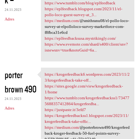
https://www.tumblr.com/blog/eplfeedback
https://eplfeedback.blogspot.com/2023/11/el-
24.11.2023
pollo-loco-guest-survey-at_3...
Adres
https://medium.com/
@smithranu08/el-pollo-loco-
survey-at-elpolloloco-survey-marketforce-com-
f8fbca31e6cd
https://eplfeedbacksusa.mystrikingly.com/
https://www.evernote.com/shard/s400/client/snv?
isnewsnv=true&noteGuid=6a...
porter
https://krogerfeedback6.wordpress.com/2023/11/2
https://krogerfeedback6
3/krogerfeedback-take-off...
brown 490
https://sites.google.com/view/krogerfeedback-
1/home
https://www.tumblr.com/krogerfeedbackss1/73477
24.11.2023
5688357412864/krogerfeedba...
Adres
https://justpaste.it/3efd7
https://krogerfeedbackss1.blogspot.com/2023/11/
krogerfeedback-take-offic...
https://medium.com/
@porterbrown490/krogerfeed
back-kroger-feedback-50-fuel-points-survey-