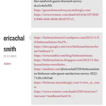
free-sandwich-guest-obsessed-survey-
dca1e4a5ef5b
https://guestobsessedewq.mystrikingly.com/
https://www.evernote.com/shard/s614/sh/1973043
9-949e-bb9c-8b0b-0b18767e5...
ericachal
https://firehouselistens5.wordpress.com/2023/11/0
https://firehouselistens5
4/firehouselistens-%e2%...
smith
https://sites.google.com/view/firehouselistenss/ho
me?authuser=1
https://www.tumblr.com/blog/firehouselistens
23.11.2023
https://firehouselistens.blogspot.com/2023/11/fire
Adres
houselistens-wwwfireho...
https://medium.com/
@ericachall559/firehouseliste
ns-firehouse-subs-guest-satisfaction-survey-2022-
7120c1f455a6
https://firehouse.mystrikingly.com//i/view_as_own
er
https://www.evernote.com/shard/s550/client/snv?
isnewsnv=true&noteGuid=fc...