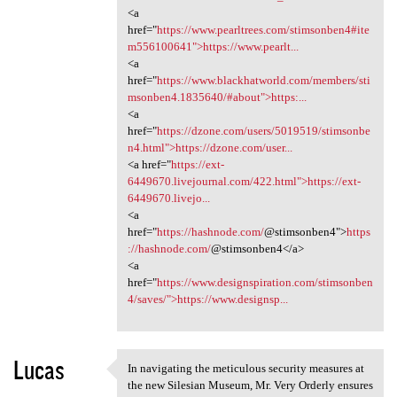
<a
href="
https://www.pearltrees.com/stimsonben4#ite
m556100641">https://www.pearlt...
<a
href="
https://www.blackhatworld.com/members/sti
msonben4.1835640/#about">https:...
<a
href="
https://dzone.com/users/5019519/stimsonbe
n4.html">https://dzone.com/user...
<a href="
https://ext-
6449670.livejournal.com/422.html">https://ext-
6449670.livejo...
<a
href="
https://hashnode.com/
@stimsonben4">
https
://hashnode.com/
@stimsonben4</a>
<a
href="
https://www.designspiration.com/stimsonben
4/saves/">https://www.designsp...
Lucas
In navigating the meticulous security measures at
In navigating the meticulous
the new Silesian Museum, Mr. Very Orderly ensures