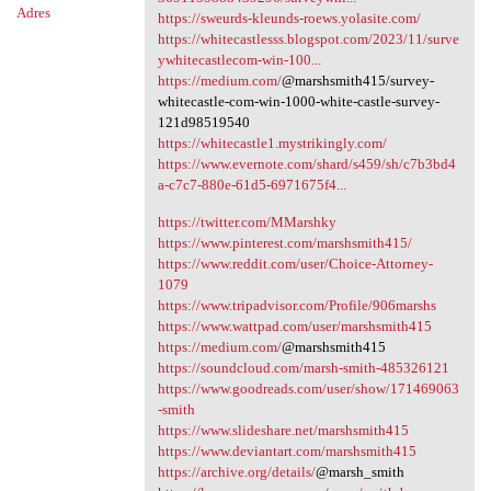
Adres
https://sweurds-kleunds-roews.yolasite.com/
https://whitecastlesss.blogspot.com/2023/11/surve
ywhitecastlecom-win-100...
https://medium.com/
@marshsmith415/survey-
whitecastle-com-win-1000-white-castle-survey-
121d98519540
https://whitecastle1.mystrikingly.com/
https://www.evernote.com/shard/s459/sh/c7b3bd4
a-c7c7-880e-61d5-6971675f4...
https://twitter.com/MMarshky
https://www.pinterest.com/marshsmith415/
https://www.reddit.com/user/Choice-Attorney-
1079
https://www.tripadvisor.com/Profile/906marshs
https://www.wattpad.com/user/marshsmith415
https://medium.com/
@marshsmith415
https://soundcloud.com/marsh-smith-485326121
https://www.goodreads.com/user/show/171469063
-smith
https://www.slideshare.net/marshsmith415
https://www.deviantart.com/marshsmith415
https://archive.org/details/
@marsh_smith