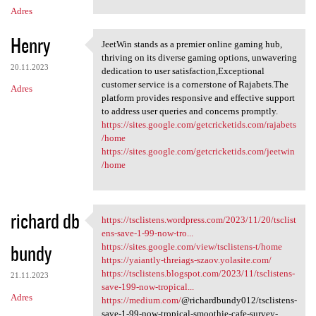
Adres
Henry
JeetWin stands as a premier online gaming hub,
JeetWin stands as a premier
thriving on its diverse gaming options, unwavering
20.11.2023
dedication to user satisfaction,Exceptional
customer service is a cornerstone of Rajabets.The
Adres
platform provides responsive and effective support
to address user queries and concerns promptly.
https://sites.google.com/getcricketids.com/rajabets
/home
https://sites.google.com/getcricketids.com/jeetwin
/home
richard db
https://tsclistens.wordpress.com/2023/11/20/tsclist
https://tsclistens.wordpress
ens-save-1-99-now-tro...
bundy
https://sites.google.com/view/tsclistens-t/home
https://yaiantly-threiags-szaov.yolasite.com/
https://tsclistens.blogspot.com/2023/11/tsclistens-
21.11.2023
save-199-now-tropical...
Adres
https://medium.com/
@richardbundy012/tsclistens-
save-1-99-now-tropical-smoothie-cafe-survey-