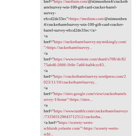
href="
https://medium.com/
@stimsonben4/crackerb
arrelsurvey-win-100-gift-card-cracker-barrel-
survey-
efccd2de33ec">
https://medium.com/
@stimsonben
4/crackerbarrelsurvey-win-100-gift-card-cracker-
barrel-survey-efccd2de33ec</a>
<a
href="
https://rackerbarrelsurvey.mystrikingly.com/
">https://rackerbarrelsurvey...
<a
href="
https://www.evernote.com/shard/s708/sh/82
75ab46-2666-1b9e-7a66-ba04cec83...
<a
href="
https://crackerbarrelsurvey.wordpress.com/2
023/11/10/crackerbarrelsurvey...
<a
href="
https://sites.google.com/view/crackerbarrels
urvey-1/home">https://sites....
<a
href="
https://www.tumblr.com/crackerbarrelsurveys
/733583129643712512/crackerba...
<a href="
https://scroety-werts-
schluish.yolasite.com/">https://scroety-werts-
schl...