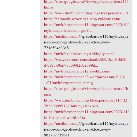
https://sites.google.com/view/mykfcexperience11/
home
https://www.tumblr.com/blog/mykfcexperience111
https://shroands-wroex-skauepp.yolasite.com/
https://mykfcexperience11.blogspot.com/2023/10/
mykfcexperiencecom-get-fr...
https://medium.com/
@gracebarlow111/mykfcexpe
rience-com-get-free-chicken-kfc-survey-
721e594c33e5
https://mykfcxperience.mystrikingly.com/
https://www.evernote.com/shard/s560/sh/d84b63b
d-be95-36a7-5669-82c62699d...
https://mykfcexperience12.weebly.com/
https://mykfcexperience35.wordpress.com/2023/1
1/01/mykfcexperience-com-g...
https://sites.google.com/view/mykfcexperience2/h
ome
https://www.tumblr.com/mykfcexperience111/732
783988999127040/mykfcexperi...
https://mykfcexperience11.blogspot.com/2023/11/
in-fast-paced-world-of-fa...
https://medium.com/
@gracebarlow111/mykfcexpe
rience-com-get-free-chicken-kfc-survey-
982737735be1