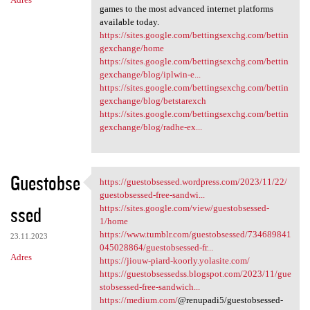
games to the most advanced internet platforms
available today.
https://sites.google.com/bettingsexchg.com/bettin
gexchange/home
https://sites.google.com/bettingsexchg.com/bettin
gexchange/blog/iplwin-e...
https://sites.google.com/bettingsexchg.com/bettin
gexchange/blog/betstarexch
https://sites.google.com/bettingsexchg.com/bettin
gexchange/blog/radhe-ex...
Guestobse
https://guestobsessed.wordpress.com/2023/11/22/
https://guestobsessed
guestobsessed-free-sandwi...
ssed
https://sites.google.com/view/guestobsessed-
1/home
https://www.tumblr.com/guestobsessed/734689841
23.11.2023
045028864/guestobsessed-fr...
Adres
https://jiouw-piard-koorly.yolasite.com/
https://guestobsessedss.blogspot.com/2023/11/gue
stobsessed-free-sandwich...
https://medium.com/
@renupadi5/guestobsessed-