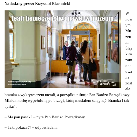
Nadesłany przez:
Krzysztof Blachnicki
W
now
ym
Mu
zeu
m
Śląs
kim
zam
ont
owa
na
zost
ała
bramka z wykrywaczem metali, a porządku pilnuje Pan Bardzo Porządkowy.
Miałem torbę wypełnioną po brzegi, którą musiałem ściągnąć. Bramka i tak
„pika”:
– Ma pan pasek? – pyta Pan Bardzo Porządkowy.
– Tak, pokazać? – odpowiadam.