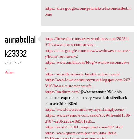
https://sites.google.com/getcricketids.com/satbet/h
ome
annabellal
https://lowesdotcomsurvey.wordpress.com/2023/1
https://lowesdotcomsurvey
0/12/www-lowes-com-survey-...
k23332
https://sites.google.com/view/wwwlowescomsurve
y/home?authuser=2
https://www.tumblr.com/blog/wwwlowescomsurve
22.11.2023
y
Adres
https://wroech-szioucs-threatts.yolasite.com/
https://wwwlowescomsurveyusa.blogspot.com/202
3/10/lowes-customer-satisfa...
https://medium.com/
@whatsonsmith95/kohls-
customer-experience-survey-www-kohlsfeedback-
com-a4c3df7480ed
https://wwwlowescomsurvey.mystrikingly.com/
https://www.evernote.com/shard/s529/sh/eafd158f-
d407-a23f-225a-c8d5619d5...
https://ext-6457191.livejournal.com/482.html
https://www.quora.com/profile/Anna-Bella-
524/http-www-lowes-com-survey-W...