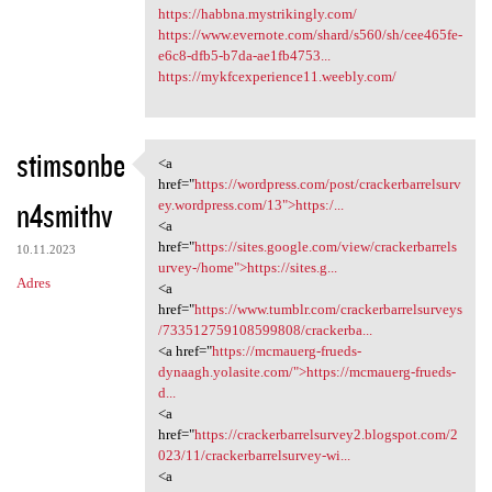
https://habbna.mystrikingly.com/
https://www.evernote.com/shard/s560/sh/cee465fe-
e6c8-dfb5-b7da-ae1fb4753...
https://mykfcexperience11.weebly.com/
stimsonbe
<a
<a href="https://wordpress
href="
https://wordpress.com/post/crackerbarrelsurv
n4smithv
ey.wordpress.com/13">https:/...
<a
href="
https://sites.google.com/view/crackerbarrels
10.11.2023
urvey-/home">https://sites.g...
Adres
<a
href="
https://www.tumblr.com/crackerbarrelsurveys
/733512759108599808/crackerba...
<a href="
https://mcmauerg-frueds-
dynaagh.yolasite.com/">https://mcmauerg-frueds-
d...
<a
href="
https://crackerbarrelsurvey2.blogspot.com/2
023/11/crackerbarrelsurvey-wi...
<a