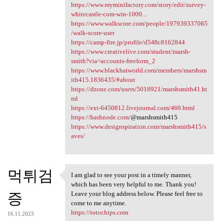
https://www.myminifactory.com/story/edit/survey-
whitecastle-com-win-1000...
https://www.walkscore.com/people/197939337065
/walk-score-user
https://camp-fire.jp/profile/d548c8162844
https://www.creativelive.com/student/marsh-
smith?via=accounts-freeform_2
https://www.blackhatworld.com/members/marshsm
ith415.1836435/#about
https://dzone.com/users/5018921/marshsmith41.ht
ml
https://ext-6450812.livejournal.com/469.html
https://hashnode.com/
@marshsmith415
https://www.designspiration.com/marshsmith415/s
aves/
먹튀검
I am glad to see your post in a timely manner,
I am glad to see your post in
which has been very helpful to me. Thank you!
증
Leave your blog address below. Please feel free to
come to me anytime.
https://totochips.com
16.11.2023