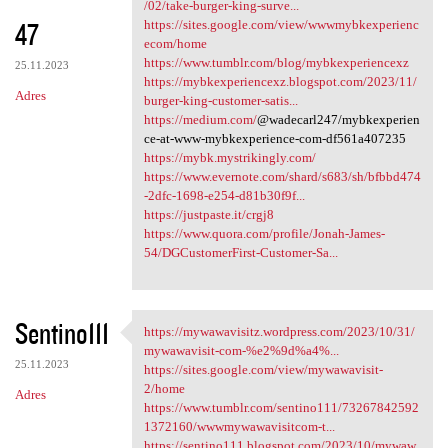
https://mybkexperience08
/02/take-burger-king-surve...
47
https://sites.google.com/view/wwwmybkexperienc
ecom/home
https://www.tumblr.com/blog/mybkexperiencexz
25.11.2023
https://mybkexperiencexz.blogspot.com/2023/11/
Adres
burger-king-customer-satis...
https://medium.com/
@wadecarl247/mybkexperien
ce-at-www-mybkexperience-com-df561a407235
https://mybk.mystrikingly.com/
https://www.evernote.com/shard/s683/sh/bfbbd474
-2dfc-1698-e254-d81b30f9f...
https://justpaste.it/crgj8
https://www.quora.com/profile/Jonah-James-
54/DGCustomerFirst-Customer-Sa...
Sentino111
https://mywawavisitz.wordpress.com/2023/10/31/
https://mywawavisitz
mywawavisit-com-%e2%9d%a4%...
25.11.2023
https://sites.google.com/view/mywawavisit-
2/home
Adres
https://www.tumblr.com/sentino111/73267842592
1372160/wwwmywawavisitcom-t...
https://sentino111.blogspot.com/2023/10/mywaw