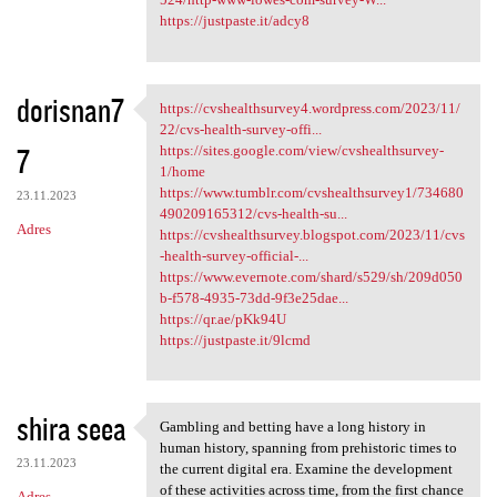
https://justpaste.it/adcy8
dorisnan7
https://cvshealthsurvey4.wordpress.com/2023/11/
https://cvshealthsurvey4
22/cvs-health-survey-offi...
7
https://sites.google.com/view/cvshealthsurvey-
1/home
https://www.tumblr.com/cvshealthsurvey1/734680
23.11.2023
490209165312/cvs-health-su...
Adres
https://cvshealthsurvey.blogspot.com/2023/11/cvs
-health-survey-official-...
https://www.evernote.com/shard/s529/sh/209d050
b-f578-4935-73dd-9f3e25dae...
https://qr.ae/pKk94U
https://justpaste.it/9lcmd
shira seea
Gambling and betting have a long history in
Gambling and betting have a
human history, spanning from prehistoric times to
23.11.2023
the current digital era. Examine the development
of these activities across time, from the first chance
Adres