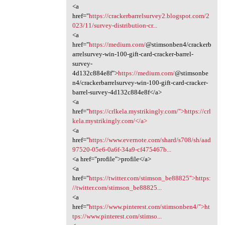
<a
href="
https://crackerbarrelsurvey2.blogspot.com/2
023/11/survey-distribution-cr...
<a
href="
https://medium.com/
@stimsonben4/crackerb
arrelsurvey-win-100-gift-card-cracker-barrel-
survey-
4d132c884e8f">
https://medium.com/
@stimsonbe
n4/crackerbarrelsurvey-win-100-gift-card-cracker-
barrel-survey-4d132c884e8f</a>
<a
href="
https://crlkela.mystrikingly.com/">https://crl
kela.mystrikingly.com/</a>
<a
href="
https://www.evernote.com/shard/s708/sh/aad
97520-05e6-0a6f-34a9-cf475467b...
<a href="profile">profile</a>
<a
href="
https://twitter.com/stimson_be88825">https:
//twitter.com/stimson_be88825...
<a
href="
https://www.pinterest.com/stimsonben4/">ht
tps://www.pinterest.com/stimso...