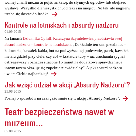
wolnej chwili można tu pójść na kawę, do słynnych ogrodów lub obejrzeć
wystawę. Wszystko dla wszystkich, od ręki i na miejscu. No tak, ale najpierw
trzeba się dostać do środka.
Kontrole na lotniskach i absurdy nadzoru
01.09.2015
Na łamach
Dziennika Opinii, Katarzyna Szymielewicz przedstawia swój
absurd nadzoru – kontrole na lotniskach
: „Dokładnie ten sam przedmiot –
ładowarka, kawałek kabla, but na podwyższonej podeszwie, pasek, kawałek
metalu gdzieś przy ciele, czy coś w kształcie tuby – raz uruchamia sygnał
ostrzegawczy i oznacza stracone 15 minut na dodatkowe sprawdzenie, a
innym razem okazuje się zupełnie niewidzialny”. A jaki absurd nadzoru
uwiera Ciebie najbardziej?
Jak wziąć udział w akcji „Absurdy Nadzoru"?
25.08.2015
Poznaj 5 sposobów na zaangażowanie się w akcję „Absurdy Nadzoru".
Teatr bezpieczeństwa nawet w
muzeum...
05.09.2015