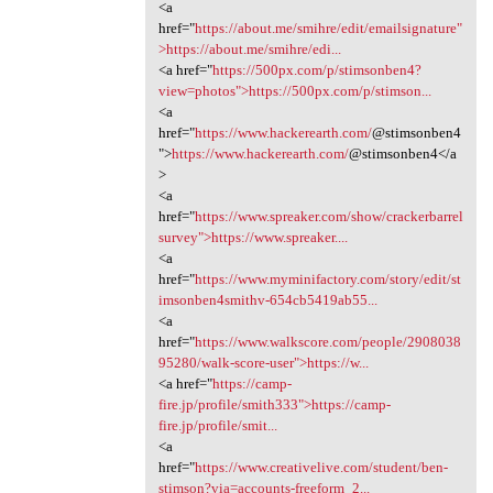
<a
href="
https://about.me/smihre/edit/emailsignature"
>https://about.me/smihre/edi...
<a href="
https://500px.com/p/stimsonben4?
view=photos">https://500px.com/p/stimson...
<a
href="
https://www.hackerearth.com/
@stimsonben4
">
https://www.hackerearth.com/
@stimsonben4</a
>
<a
href="
https://www.spreaker.com/show/crackerbarrel
survey">https://www.spreaker....
<a
href="
https://www.myminifactory.com/story/edit/st
imsonben4smithv-654cb5419ab55...
<a
href="
https://www.walkscore.com/people/2908038
95280/walk-score-user">https://w...
<a href="
https://camp-
fire.jp/profile/smith333">https://camp-
fire.jp/profile/smit...
<a
href="
https://www.creativelive.com/student/ben-
stimson?via=accounts-freeform_2...