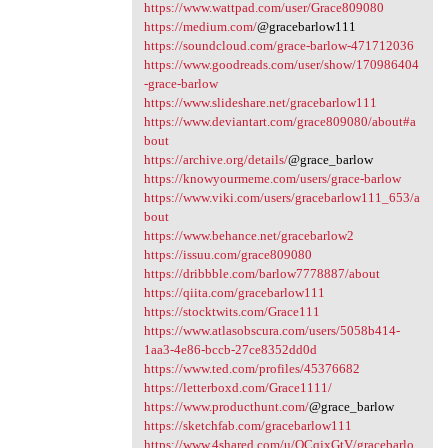
n
https://www.wattpad.com/user/Grace809080
https://medium.com/
@gracebarlow111
t
https://soundcloud.com/grace-barlow-471712036
a
https://www.goodreads.com/user/show/170986404
-grace-barlow
r
https://www.slideshare.net/gracebarlow111
z
https://www.deviantart.com/grace809080/about#a
bout
e
https://archive.org/details/
@grace_barlow
https://knowyourmeme.com/users/grace-barlow
https://www.viki.com/users/gracebarlow111_653/a
bout
https://www.behance.net/gracebarlow2
https://issuu.com/grace809080
https://dribbble.com/barlow7778887/about
https://qiita.com/gracebarlow111
https://stocktwits.com/Grace111
https://www.atlasobscura.com/users/5058b414-
1aa3-4e86-bccb-27ce8352dd0d
https://www.ted.com/profiles/45376682
https://letterboxd.com/Grace1111/
https://www.producthunt.com/
@grace_barlow
https://sketchfab.com/gracebarlow111
https://www.4shared.com/u/QCqjxGtV/gracebarlo