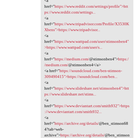
<a
href="
https://www.reddit.com/settings/profile">htt
ps://www.reddit.com/settings...
<a
href="
https://www.tripadvisor.com/Profile/X3530K
Xbens">https://www.tripadvisor...
<a
href="
https://www.wattpad.com/user/stimsonben4"
>https://www.wattpad.com/user/s...
<a
href="
https://medium.com/
@stimsonben4">
https:/
/medium.com/
@stimsonben4</a>
<a href="
https://soundcloud.com/ben-stimson-
309490415">https://soundcloud.com/ben...
<a
href="
https://www.slideshare.net/stimsonben4">htt
ps://www.slideshare.net/stims...
<a
href="
https://www.deviantart.com/smith932">https
://www.deviantart.com/smith932...
<a
href="
https://archive.org/details/
@ben_stimson68
4?tab=web-
archive">
https://archive.org/details/
@ben_stimson