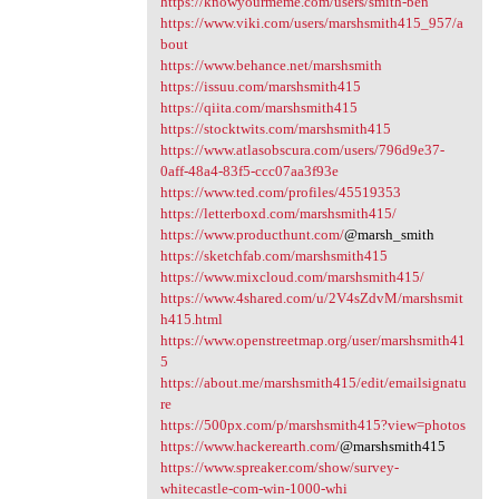
https://knowyourmeme.com/users/smith-ben
https://www.viki.com/users/marshsmith415_957/a
bout
https://www.behance.net/marshsmith
https://issuu.com/marshsmith415
https://qiita.com/marshsmith415
https://stocktwits.com/marshsmith415
https://www.atlasobscura.com/users/796d9e37-
0aff-48a4-83f5-ccc07aa3f93e
https://www.ted.com/profiles/45519353
https://letterboxd.com/marshsmith415/
https://www.producthunt.com/
@marsh_smith
https://sketchfab.com/marshsmith415
https://www.mixcloud.com/marshsmith415/
https://www.4shared.com/u/2V4sZdvM/marshsmit
h415.html
https://www.openstreetmap.org/user/marshsmith41
5
https://about.me/marshsmith415/edit/emailsignatu
re
https://500px.com/p/marshsmith415?view=photos
https://www.hackerearth.com/
@marshsmith415
https://www.spreaker.com/show/survey-
whitecastle-com-win-1000-whi