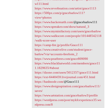
w111.html
https://www.reverbnation.com/artist/grace1113
https://500px.com/p/gracebarlow111?
view=photos
https://www.hackerearth.com/
@gracebarlow111
https://www.spreaker.com/show/natural_3
https://www.myminifactory.com/users/gracebarlow
https://www.walkscore.com/people/101448542118
/walk-score-user
https://camp-fire.jp/profile/Grace111
https://www.creativelive.com/student/grace-
barlow?via=accounts-freeform_2
https://www.pearltrees.com/grace809090
https://www.blackhatworld.com/members/grace11
1.1829635/#about
https://dzone.com/users/5012357/grace111.html
https://ext-6440459.livejournal.com/451.html
https://hashnode.com/
@Grace111
https://www.designspiration.com/gracebarlow111/
saves/
https://www.artstation.com/gracebarlow3/profile
https://wordpress.com/post/mykfcexperience35.wo
rdpress.com/8