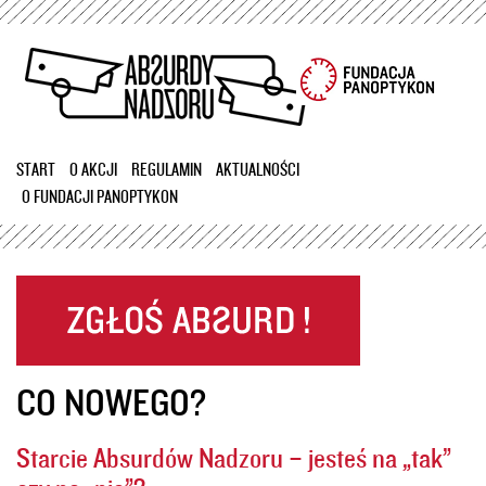
Przejdź
do
treści
START
O AKCJI
REGULAMIN
AKTUALNOŚCI
O FUNDACJI PANOPTYKON
CO NOWEGO?
Starcie Absurdów Nadzoru – jesteś na „tak”