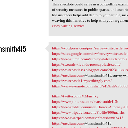
This anecdote could serve as a compelling examp
of security measures in public spaces, underscor
life instances helps add depth to your article, 
weaving this narrative to help with your argumen
essay-writing-service
hsmith415
https://wordpress.com/post/surveywhitecastle.w
https://wordpress.com/post
https://sites.google.com/view/surveywhitecastle
3
https://www.tumblr.com/surveywhitecastlecom/
https://sweurds-kleunds-roews.yolasite.com/
https://whitecastlesss.blogspot.com/2023/11/su
https://medium.com/
@marshsmith415/survey-whi
https://whitecastle1.mystrikingly.com/
https://www.evernote.com/shard/s459/sh/c7b3b
https://twitter.com/MMarshky
https://www.pinterest.com/marshsmith415/
https://www.reddit.com/user/Choice-Attorney-1
https://www.tripadvisor.com/Profile/906marshs
https://www.wattpad.com/user/marshsmith415
https://medium.com/
@marshsmith415