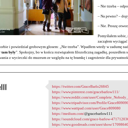
– Nie trzeba – odp
– Na pewno? – dopy
– Nie. Proszę otwo
Pomyślałem sobie, ż
zacząłem wyciągać 
torbie i powiedział grobowym głosem: „Nie trzeba”. Wpadłem wtedy w zadumę nad
y tam były
”. Spokojny, bo w końcu rozwiązałem filozoficzną zagadkę, poszedłem s
ania z wycieczki do muzeum ze względu na tę bramkę i zagrożenie dla prywatnośc
111
https://twitter.com/GraceBarlo26845
https://twitter.com
https://www.pinterest.com/gracebarlow111/
3
https://www.reddit.com/user/Complete_Nobody
https://www.tripadvisor.com/Profile/Grace80909
https://www.wattpad.com/user/Grace809080
https://medium.com/
@gracebarlow111
https://soundcloud.com/grace-barlow-47171203
https://www.goodreads.com/user/show/17098640