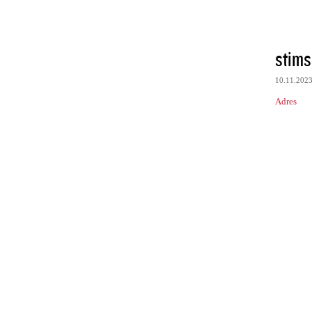
stim
10.11.202
Adres