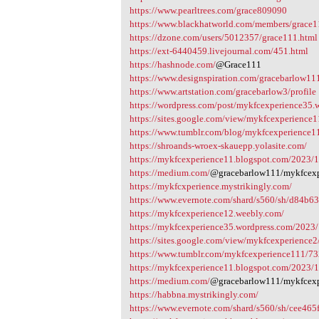
https://www.pearltrees.com/grace809090
https://www.blackhatworld.com/members/grace
https://dzone.com/users/5012357/grace111.html
https://ext-6440459.livejournal.com/451.html
https://hashnode.com/
@Grace111
https://www.designspiration.com/gracebarlow111
https://www.artstation.com/gracebarlow3/profile
https://wordpress.com/post/mykfcexperience35.
https://sites.google.com/view/mykfcexperience
https://www.tumblr.com/blog/mykfcexperience1
https://shroands-wroex-skauepp.yolasite.com/
https://mykfcexperience11.blogspot.com/2023/1
https://medium.com/
@gracebarlow111/mykfcexpe
https://mykfcxperience.mystrikingly.com/
https://www.evernote.com/shard/s560/sh/d84b6
https://mykfcexperience12.weebly.com/
https://mykfcexperience35.wordpress.com/2023/
https://sites.google.com/view/mykfcexperience
https://www.tumblr.com/mykfcexperience111/7
https://mykfcexperience11.blogspot.com/2023/11/
https://medium.com/
@gracebarlow111/mykfcexpe
https://habbna.mystrikingly.com/
https://www.evernote.com/shard/s560/sh/cee465