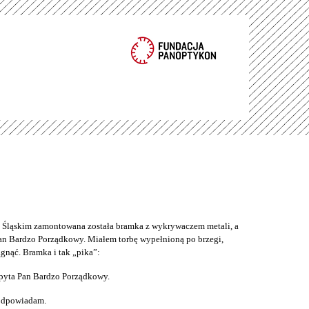
ąskim zamontowana została bramka z wykrywaczem metali, a
an Bardzo Porządkowy. Miałem torbę wypełnioną po brzegi,
gnąć. Bramka i tak „pika”:
pyta Pan Bardzo Porządkowy.
 odpowiadam.