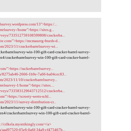
lsurvey.wordpress.com/13">https:/...
relsurvey-/home">https://sites.g...
urveys/733512759108599808/crackerba...
te.com/">https://mcmauerg-frueds-d...
om/2023/11/crackerbarrelsurvey-wi...
erbarrelsurvey-win-100-gift-card-cracker-barrel-survey-
4/crackerbarrelsurvey-win-100-gift-card-cracker-barrel-
com/">https://rackerbarrelsurvey...
sh/8275ab46-2666-1b9e-7a66-ba04cec83...
om/2023/11/10/crackerbarrelsurvey...
relsurvey-1/home">https://sites....
urveys/733583129643712512/crackerba...
om/">https://scroety-werts-schl...
om/2023/11/survey-distribution-cr...
erbarrelsurvey-win-100-gift-card-cracker-barrel-survey-
n4/crackerbarrelsurvey-win-100-gift-card-cracker-barrel-
s://crlkela.mystrikingly.com/</a>
sh/aad97520-05e6-0a6f-34a9-cf475467b...