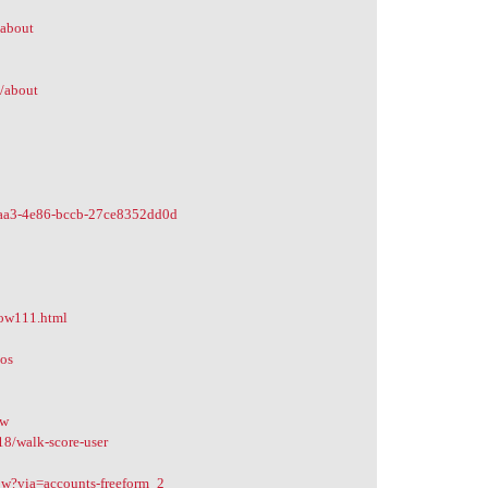
#about
/about
-1aa3-4e86-bccb-27ce8352dd0d
low111.html
tos
ow
8/walk-score-user
low?via=accounts-freeform_2