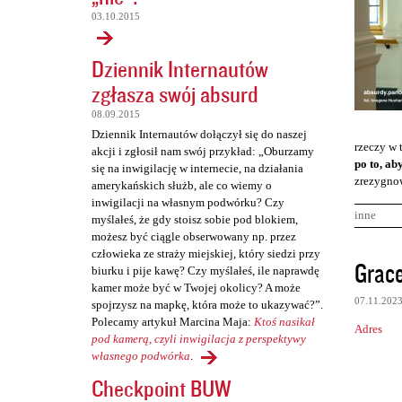
03.10.2015
Dziennik Internautów
zgłasza swój absurd
08.09.2015
Dziennik Internautów dołączył się do naszej
rzeczy w 
akcji i zgłosił nam swój przykład: „Oburzamy
po to, ab
się na inwigilację w internecie, na działania
zrezygnow
amerykańskich służb, ale co wiemy o
inwigilacji na własnym podwórku? Czy
inne
myślałeś, że gdy stoisz sobie pod blokiem,
możesz być ciągle obserwowany np. przez
człowieka ze straży miejskiej, który siedzi przy
K
Grace
biurku i pije kawę? Czy myślałeś, ile naprawdę
o
kamer może być w Twojej okolicy? A może
07.11.202
spojrzysz na mapkę, która może to ukazywać?”.
m
Polecamy artykuł Marcina Maja:
Ktoś nasikał
Adres
e
pod kamerą, czyli inwigilacja z perspektywy
n
własnego podwórka
.
Checkpoint BUW
t