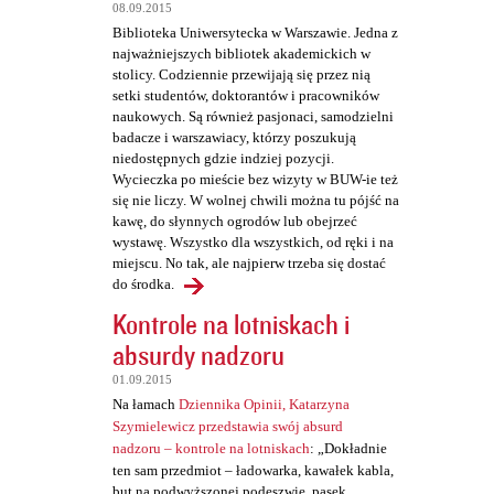
a
08.09.2015
Biblioteka Uniwersytecka w Warszawie. Jedna z
r
najważniejszych bibliotek akademickich w
z
stolicy. Codziennie przewijają się przez nią
setki studentów, doktorantów i pracowników
e
naukowych. Są również pasjonaci, samodzielni
badacze i warszawiacy, którzy poszukują
niedostępnych gdzie indziej pozycji.
Wycieczka po mieście bez wizyty w BUW-ie też
się nie liczy. W wolnej chwili można tu pójść na
kawę, do słynnych ogrodów lub obejrzeć
wystawę. Wszystko dla wszystkich, od ręki i na
miejscu. No tak, ale najpierw trzeba się dostać
do środka.
Kontrole na lotniskach i
absurdy nadzoru
01.09.2015
Na łamach
Dziennika Opinii, Katarzyna
Szymielewicz przedstawia swój absurd
nadzoru – kontrole na lotniskach
: „Dokładnie
ten sam przedmiot – ładowarka, kawałek kabla,
but na podwyższonej podeszwie, pasek,