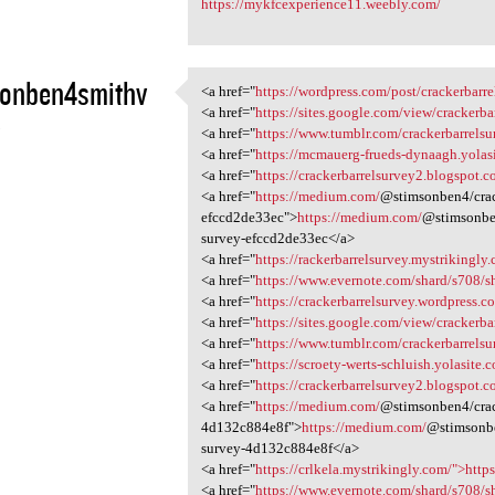
https://mykfcexperience11.weebly.com/
sonben4smithv
<a href="
https://wordpress.com/post/crackerbarre
<a href="https://wordpress
<a href="
https://sites.google.com/view/crackerbar
3
<a href="
https://www.tumblr.com/crackerbarrels
<a href="
https://mcmauerg-frueds-dynaagh.yolasi
<a href="
https://crackerbarrelsurvey2.blogspot.c
<a href="
https://medium.com/
@stimsonben4/crack
efccd2de33ec">
https://medium.com/
@stimsonben
survey-efccd2de33ec</a>
<a href="
https://rackerbarrelsurvey.mystrikingly.
<a href="
https://www.evernote.com/shard/s708/
<a href="
https://crackerbarrelsurvey.wordpress.c
<a href="
https://sites.google.com/view/crackerbar
<a href="
https://www.tumblr.com/crackerbarrels
<a href="
https://scroety-werts-schluish.yolasite.c
<a href="
https://crackerbarrelsurvey2.blogspot.c
<a href="
https://medium.com/
@stimsonben4/crack
4d132c884e8f">
https://medium.com/
@stimsonbe
survey-4d132c884e8f</a>
<a href="
https://crlkela.mystrikingly.com/">http
<a href="
https://www.evernote.com/shard/s708/