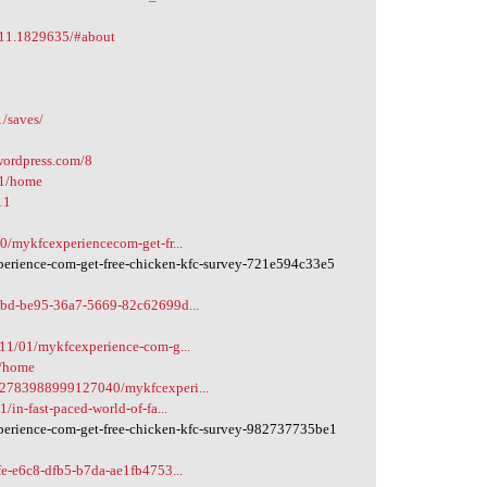
111.1829635/#about
/saves/
wordpress.com/8
11/home
11
0/mykfcexperiencecom-get-fr...
rience-com-get-free-chicken-kfc-survey-721e594c33e5
3bd-be95-36a7-5669-82c62699d...
11/01/mykfcexperience-com-g...
2/home
32783988999127040/mykfcexperi...
in-fast-paced-world-of-fa...
rience-com-get-free-chicken-kfc-survey-982737735be1
fe-e6c8-dfb5-b7da-ae1fb4753...