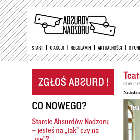
START
O AKCJI
REGULAMIN
AKTUALNOŚCI
O FUN
Teat
05.09.201
Nadesłan
CO NOWEGO?
Starcie Absurdów Nadzoru
– jesteś na „tak” czy na
„nie”?