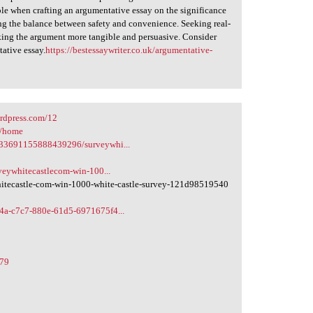
le when crafting an argumentative essay on the significance
ing the balance between safety and convenience. Seeking real-
making the argument more tangible and persuasive. Consider
tative essay.
https://bestessaywriter.co.uk/argumentative-
ordpress.com/12
-/home
733691155888439296/surveywhi...
rveywhitecastlecom-win-100...
tecastle-com-win-1000-white-castle-survey-121d98519540
d4a-c7c7-880e-61d5-6971675f4...
079