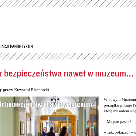
Przejdź
do
treści
DACJI PANOPTYKON
r bezpieczeństwa nawet w muzeum...
5
y przez:
Krzysztof Blachnicki
W nowym Muzeum Śl
porządku pilnuje P
którą musiałem ścią
– Ma pan pasek? – 
– Tak, pokazać? –