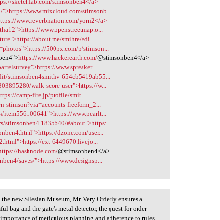
tps://sketchfab.com/stimsonben4</a>
/">https://www.mixcloud.com/stimsonb...
https://www.reverbnation.com/yorn2</a>
tha12">https://www.openstreetmap.o...
ture">https://about.me/smihre/edi...
photos">https://500px.com/p/stimson...
ben4">
https://www.hackerearth.com/
@stimsonben4</a>
rrelsurvey">https://www.spreaker....
edit/stimsonben4smithv-654cb5419ab55...
03895280/walk-score-user">https://w...
tps://camp-fire.jp/profile/smit...
en-stimson?via=accounts-freeform_2...
4#item556100641">https://www.pearlt...
s/stimsonben4.1835640/#about">https:...
nben4.html">https://dzone.com/user...
.html">https://ext-6449670.livejo...
https://hashnode.com/
@stimsonben4</a>
nben4/saves/">https://www.designsp...
t the new Silesian Museum, Mr. Very Orderly ensures a
ul bag and the gate's metal detector, the quest for order
 the importance of meticulous planning and adherence to rules.