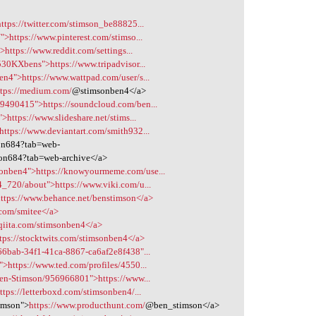
ttps://twitter.com/stimson_be88825...
">https://www.pinterest.com/stimso...
>https://www.reddit.com/settings...
530KXbens">https://www.tripadvisor...
en4">https://www.wattpad.com/user/s...
ttps://medium.com/
@stimsonben4</a>
09490415">https://soundcloud.com/ben...
>https://www.slideshare.net/stims...
https://www.deviantart.com/smith932...
n684?tab=web-
on684?tab=web-archive</a>
onben4">https://knowyourmeme.com/use...
4_720/about">https://www.viki.com/u...
https://www.behance.net/benstimson</a>
u.com/smitee</a>
/qiita.com/stimsonben4</a>
ttps://stocktwits.com/stimsonben4</a>
d66bab-34f1-41ca-8867-ca6af2e8f438"...
>https://www.ted.com/profiles/4550...
/Ben-Stimson/956966801">https://www...
ttps://letterboxd.com/stimsonben4/...
imson">
https://www.producthunt.com/
@ben_stimson</a>