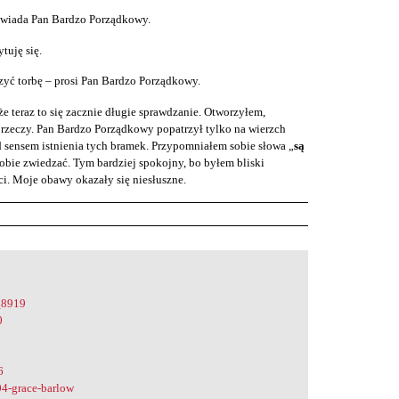
owiada Pan Bardzo Porządkowy.
tuję się.
rzyć torbę – prosi Pan Bardzo Porządkowy.
e teraz to się zacznie długie sprawdzanie. Otworzyłem,
rzeczy. Pan Bardzo Porządkowy popatrzył tylko na wierzch
 sensem istnienia tych bramek. Przypomniałem sobie słowa „
są
obie zwiedzać. Tym bardziej spokojny, bo byłem bliski
i. Moje obawy okazały się niesłuszne.
_8919
0
6
4-grace-barlow