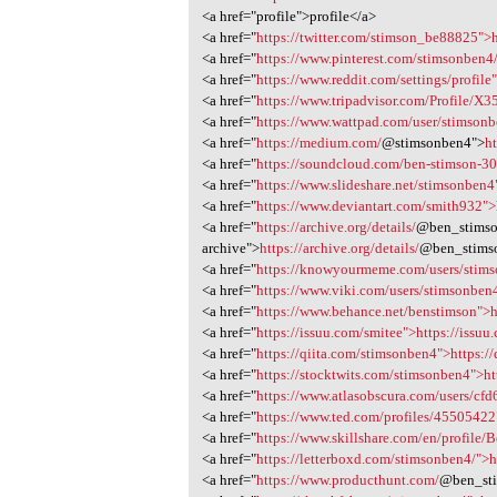
<a href="profile">profile</a>
<a href="
https://twitter.com/stimson_be88825">h
<a href="
https://www.pinterest.com/stimsonben4/
<a href="
https://www.reddit.com/settings/profile"
<a href="
https://www.tripadvisor.com/Profile/X3
<a href="
https://www.wattpad.com/user/stimsonb
<a href="
https://medium.com/
@stimsonben4">
h
<a href="
https://soundcloud.com/ben-stimson-3
<a href="
https://www.slideshare.net/stimsonben4"
<a href="
https://www.deviantart.com/smith932">
<a href="
https://archive.org/details/
@ben_stimso
archive">
https://archive.org/details/
@ben_stims
<a href="
https://knowyourmeme.com/users/stims
<a href="
https://www.viki.com/users/stimsonben
<a href="
https://www.behance.net/benstimson">
<a href="
https://issuu.com/smitee">https://issu
<a href="
https://qiita.com/stimsonben4">https:/
<a href="
https://stocktwits.com/stimsonben4">h
<a href="
https://www.atlasobscura.com/users/cf
<a href="
https://www.ted.com/profiles/45505422"
<a href="
https://www.skillshare.com/en/profile
<a href="
https://letterboxd.com/stimsonben4/">h
<a href="
https://www.producthunt.com/
@ben_st