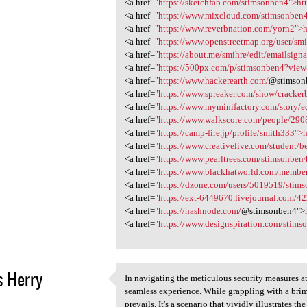
<a href="
https://sketchfab.com/stimsonben4">ht
<a href="
https://www.mixcloud.com/stimsonben4
<a href="
https://www.reverbnation.com/yorn2">
<a href="
https://www.openstreetmap.org/user/smi
<a href="
https://about.me/smihre/edit/emailsigna
<a href="
https://500px.com/p/stimsonben4?view=
<a href="
https://www.hackerearth.com/
@stimson
<a href="
https://www.spreaker.com/show/crackerba
<a href="
https://www.myminifactory.com/story/
<a href="
https://www.walkscore.com/people/2908
<a href="
https://camp-fire.jp/profile/smith333">ht
<a href="
https://www.creativelive.com/student/b
<a href="
https://www.pearltrees.com/stimsonben
<a href="
https://www.blackhatworld.com/member
<a href="
https://dzone.com/users/5019519/stimso
<a href="
https://ext-6449670.livejournal.com/422
<a href="
https://hashnode.com/
@stimsonben4">
<a href="
https://www.designspiration.com/stimso
 Herry
In navigating the meticulous security measures a
In navigating the meticulous
seamless experience. While grappling with a brimf
3
prevails. It's a scenario that vividly illustrates