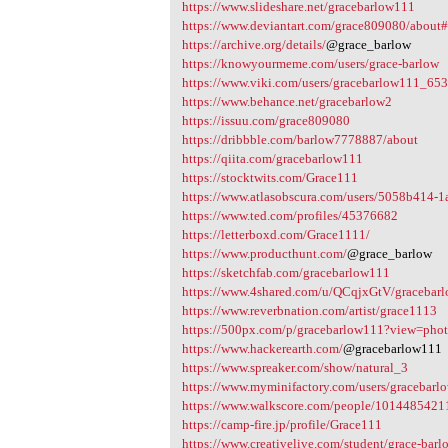
https://www.slideshare.net/gracebarlow111
https://www.deviantart.com/grace809080/about
https://archive.org/details/
@grace_barlow
https://knowyourmeme.com/users/grace-barlow
https://www.viki.com/users/gracebarlow111_653
https://www.behance.net/gracebarlow2
https://issuu.com/grace809080
https://dribbble.com/barlow7778887/about
https://qiita.com/gracebarlow111
https://stocktwits.com/Grace111
https://www.atlasobscura.com/users/5058b414
https://www.ted.com/profiles/45376682
https://letterboxd.com/Grace1111/
https://www.producthunt.com/
@grace_barlow
https://sketchfab.com/gracebarlow111
https://www.4shared.com/u/QCqjxGtV/gracebar
https://www.reverbnation.com/artist/grace1113
https://500px.com/p/gracebarlow111?view=pho
https://www.hackerearth.com/
@gracebarlow111
https://www.spreaker.com/show/natural_3
https://www.myminifactory.com/users/gracebarl
https://www.walkscore.com/people/10144854211
https://camp-fire.jp/profile/Grace111
https://www.creativelive.com/student/grace-bar