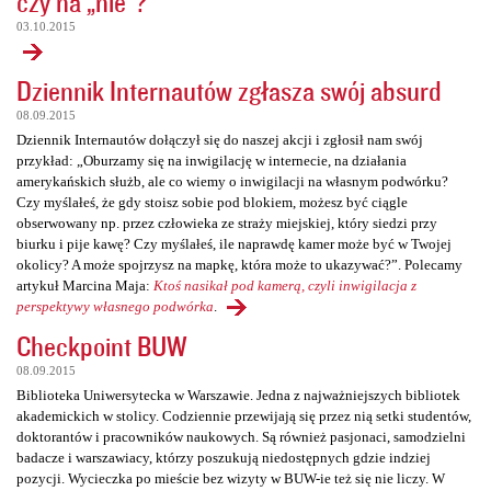
czy na „nie”?
03.10.2015
Dziennik Internautów zgłasza swój absurd
08.09.2015
Dziennik Internautów dołączył się do naszej akcji i zgłosił nam swój
przykład: „Oburzamy się na inwigilację w internecie, na działania
amerykańskich służb, ale co wiemy o inwigilacji na własnym podwórku?
Czy myślałeś, że gdy stoisz sobie pod blokiem, możesz być ciągle
obserwowany np. przez człowieka ze straży miejskiej, który siedzi przy
biurku i pije kawę? Czy myślałeś, ile naprawdę kamer może być w Twojej
okolicy? A może spojrzysz na mapkę, która może to ukazywać?”. Polecamy
artykuł Marcina Maja:
Ktoś nasikał pod kamerą, czyli inwigilacja z
perspektywy własnego podwórka
.
Checkpoint BUW
08.09.2015
Biblioteka Uniwersytecka w Warszawie. Jedna z najważniejszych bibliotek
akademickich w stolicy. Codziennie przewijają się przez nią setki studentów,
doktorantów i pracowników naukowych. Są również pasjonaci, samodzielni
badacze i warszawiacy, którzy poszukują niedostępnych gdzie indziej
pozycji. Wycieczka po mieście bez wizyty w BUW-ie też się nie liczy. W