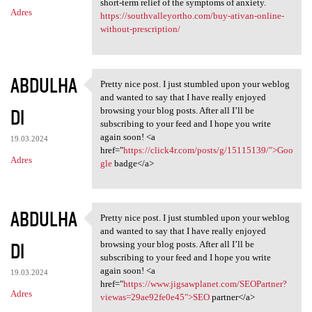
short-term relief of the symptoms of anxiety.
Adres
https://southvalleyortho.com/buy-ativan-online-
without-prescription/
ABDULHA
Pretty nice post. I just stumbled upon your weblog
Pretty nice post. I just
and wanted to say that I have really enjoyed
DI
browsing your blog posts. After all I’ll be
subscribing to your feed and I hope you write
again soon! <a
19.03.2024
href="
https://click4r.com/posts/g/15115139/">Goo
Adres
gle
badge</a>
ABDULHA
Pretty nice post. I just stumbled upon your weblog
Pretty nice post. I just
and wanted to say that I have really enjoyed
DI
browsing your blog posts. After all I’ll be
subscribing to your feed and I hope you write
again soon! <a
19.03.2024
href="
https://www.jigsawplanet.com/SEOPartner?
Adres
viewas=29ae92fe0e45">SEO
partner</a>