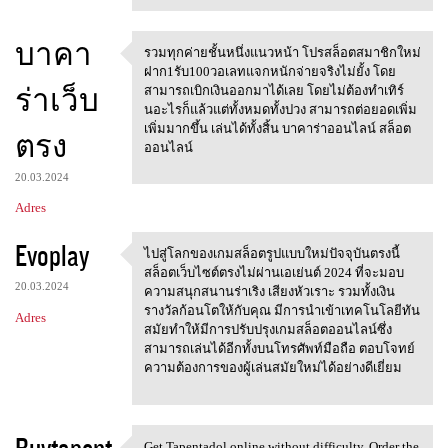
บาคา
รวมทุกค่ายชั้นหนึ่งแนวหน้า โปรสล็อตสมาชิกใหม่
รวมทุกค่ายชั้นหนึ่งแนวหน้า
ฝาก1รับ100วอเลทแจกหนักจ่ายจริงไม่ยั้ง โดย
ร่าเว็บ
สามารถเบิกเงินออกมาได้เลย โดยไม่ต้องทำเทิร์
นอะไรก็แล้วแต่ทั้งหมดทั้งปวง สามารถต่อยอดเพิ่ม
เพิ่มมากขึ้น เล่นได้ทั้งสิ้น บาคาร่าออนไลน์ สล็อต
ตรง
ออนไลน์
20.03.2024
Adres
Evoplay
ไปสู่โลกของเกมสล็อตรูปแบบใหม่ปัจจุบันตรงนี้
ไปสู่โลกของเกมสล็อตรูปแบบใหม่
สล็อตเว็บไซต์ตรงไม่ผ่านเอเย่นต์ 2024 ที่จะมอบ
20.03.2024
ความสนุกสนานร่าเริง เสียงหัวเราะ รวมทั้งเงิน
รางวัลก้อนโตให้กับคุณ มีการนำเข้าเทคโนโลยีทัน
Adres
สมัยทำให้มีการปรับปรุงเกมสล็อตออนไลน์ซึ่ง
สามารถเล่นได้อีกทั้งบนโทรศัพท์มือถือ ตอบโจทย์
ความต้องการของผู้เล่นสมัยใหม่ได้อย่างดีเยี่ยม
Buytapent
Get Tapentadol online without difficulty. Order the