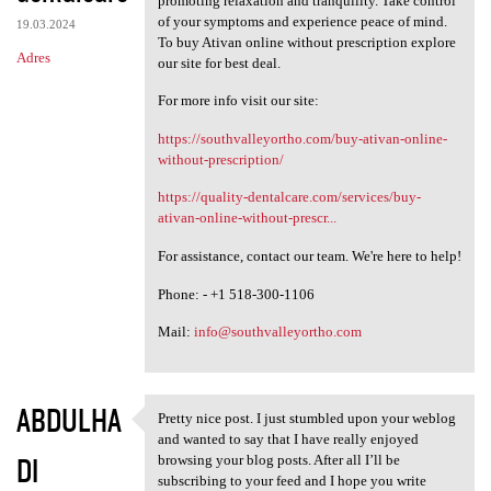
promoting relaxation and tranquility. Take control
of your symptoms and experience peace of mind.
19.03.2024
To buy Ativan online without prescription explore
Adres
our site for best deal.
For more info visit our site:
https://southvalleyortho.com/buy-ativan-online-
without-prescription/
https://quality-dentalcare.com/services/buy-
ativan-online-without-prescr...
For assistance, contact our team. We're here to help!
Phone: - +1 518-300-1106
Mail:
info@southvalleyortho.com
ABDULHA
Pretty nice post. I just stumbled upon your weblog
Pretty nice post. I just
and wanted to say that I have really enjoyed
DI
browsing your blog posts. After all I’ll be
subscribing to your feed and I hope you write