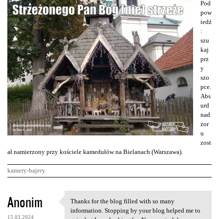
Pod
pow
iedź
:
szu
kaj
prz
y
szo
pce.
Abs
urd
nad
zor
u
zost
ał namierzony przy kościele kamedułów na Bielanach (Warszawa).
kamery-bajery
K
Anonim
Thanks for the blog filled with so many
Thanks for the blog filled
o
information. Stopping by your blog helped me to
15.03.2024