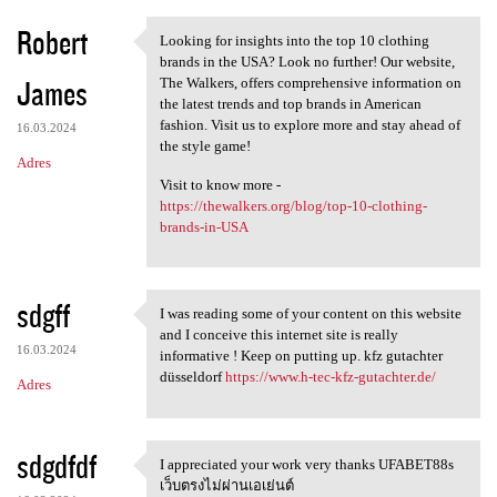
Robert
Looking for insights into the top 10 clothing
Looking for insights into the
brands in the USA? Look no further! Our website,
James
The Walkers, offers comprehensive information on
the latest trends and top brands in American
fashion. Visit us to explore more and stay ahead of
16.03.2024
the style game!
Adres
Visit to know more -
https://thewalkers.org/blog/top-10-clothing-
brands-in-USA
sdgff
I was reading some of your content on this website
I was reading some of your
and I conceive this internet site is really
16.03.2024
informative ! Keep on putting up. kfz gutachter
düsseldorf
https://www.h-tec-kfz-gutachter.de/
Adres
sdgdfdf
I appreciated your work very thanks UFABET88s
I appreciated your work very
เว็บตรงไม่ผ่านเอเย่นต์