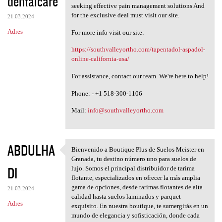
dentalcare
seeking effective pain management solutions And
for the exclusive deal must visit our site.
21.03.2024
Adres
For more info visit our site:
https://southvalleyortho.com/tapentadol-aspadol-
online-california-usa/
For assistance, contact our team. We're here to help!
Phone: - +1 518-300-1106
Mail:
info@southvalleyortho.com
ABDULHA
Bienvenido a Boutique Plus de Suelos Meister en
Bienvenido a Boutique Plus de
Granada, tu destino número uno para suelos de
DI
lujo. Somos el principal distribuidor de tarima
flotante, especializados en ofrecer la más amplia
gama de opciones, desde tarimas flotantes de alta
21.03.2024
calidad hasta suelos laminados y parquet
Adres
exquisito. En nuestra boutique, te sumergirás en un
mundo de elegancia y sofisticación, donde cada