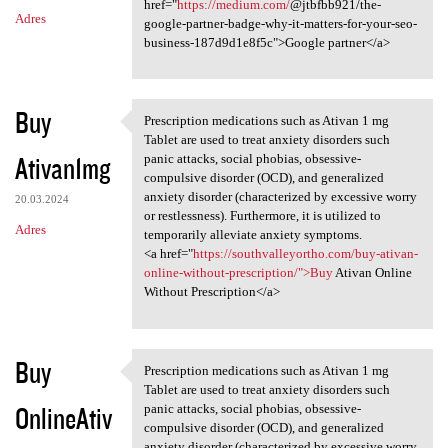
href="
https://medium.com/
@jtbfbb921/the-
Adres
google-partner-badge-why-it-matters-for-your-seo-
business-187d9d1e8f5c">Google partner</a>
Buy
Prescription medications such as Ativan 1 mg
Prescription medications such
Tablet are used to treat anxiety disorders such
Ativan1mg
panic attacks, social phobias, obsessive-
compulsive disorder (OCD), and generalized
anxiety disorder (characterized by excessive worry
20.03.2024
or restlessness). Furthermore, it is utilized to
Adres
temporarily alleviate anxiety symptoms.
<a href="
https://southvalleyortho.com/buy-ativan-
online-without-prescription/">Buy
Ativan Online
Without Prescription</a>
Buy
Prescription medications such as Ativan 1 mg
Prescription medications such
Tablet are used to treat anxiety disorders such
OnlineAtiv
panic attacks, social phobias, obsessive-
compulsive disorder (OCD), and generalized
anxiety disorder (characterized by excessive worry