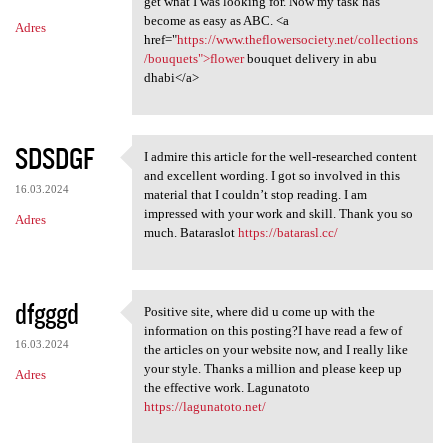
m
get what I was looking for. Now my task has
become as easy as ABC. <a
Adres
e
href="
https://www.theflowersociety.net/collections
n
/bouquets">flower
bouquet delivery in abu
dhabi</a>
t
a
r
SDSDGF
I admire this article for the well-researched content
I admire this article for the
z
and excellent wording. I got so involved in this
16.03.2024
material that I couldn’t stop reading. I am
e
impressed with your work and skill. Thank you so
Adres
much. Bataraslot
https://batarasl.cc/
dfgggd
Positive site, where did u come up with the
Positive site, where did u
information on this posting?I have read a few of
16.03.2024
the articles on your website now, and I really like
your style. Thanks a million and please keep up
Adres
the effective work. Lagunatoto
https://lagunatoto.net/