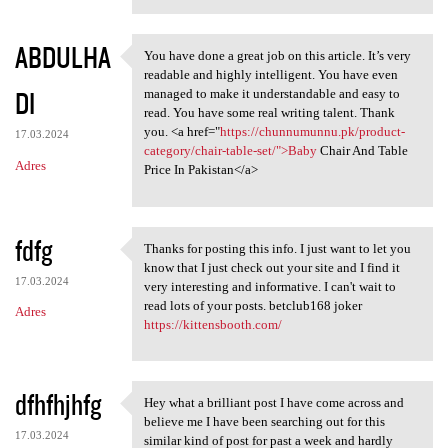
ABDULHA
You have done a great job on this article. It’s very
You have done a great job on
readable and highly intelligent. You have even
DI
managed to make it understandable and easy to
read. You have some real writing talent. Thank
you. <a href="
https://chunnumunnu.pk/product-
17.03.2024
category/chair-table-set/">Baby
Chair And Table
Adres
Price In Pakistan</a>
fdfg
Thanks for posting this info. I just want to let you
Thanks for posting this info.
know that I just check out your site and I find it
17.03.2024
very interesting and informative. I can't wait to
read lots of your posts. betclub168 joker
Adres
https://kittensbooth.com/
dfhfhjhfg
Hey what a brilliant post I have come across and
Hey what a brilliant post I
believe me I have been searching out for this
17.03.2024
similar kind of post for past a week and hardly