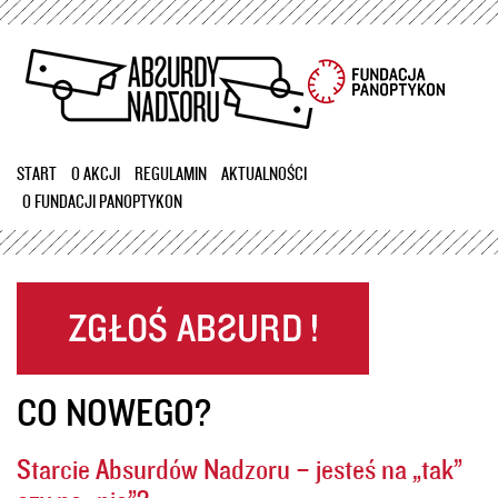
Przejdź
do
treści
START
O AKCJI
REGULAMIN
AKTUALNOŚCI
O FUNDACJI PANOPTYKON
CO NOWEGO?
Starcie Absurdów Nadzoru – jesteś na „tak”