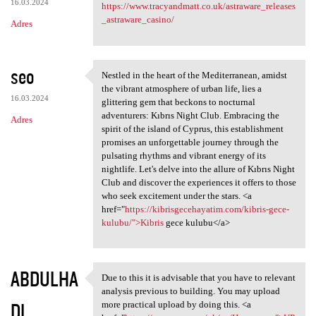
16.03.2024
https://www.tracyandmatt.co.uk/astraware_releases
_astraware_casino/
Adres
seo
Nestled in the heart of the Mediterranean, amidst
Nestled in the heart of the
the vibrant atmosphere of urban life, lies a
16.03.2024
glittering gem that beckons to nocturnal
adventurers: Kıbrıs Night Club. Embracing the
Adres
spirit of the island of Cyprus, this establishment
promises an unforgettable journey through the
pulsating rhythms and vibrant energy of its
nightlife. Let's delve into the allure of Kıbrıs Night
Club and discover the experiences it offers to those
who seek excitement under the stars. <a
href="
https://kibrisgecehayatim.com/kibris-gece-
kulubu/">Kibris
gece kulubu</a>
ABDULHA
Due to this it is advisable that you have to relevant
Due to this it is advisable
analysis previous to building. You may upload
DI
more practical upload by doing this. <a