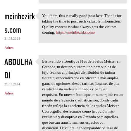
meinbezirk
You there, this is really good post here. Thanks for
You there, this is really
taking the time to post such valuable information.
s.com
Quality content is what always gets the visitors
coming.
https://meinbezirks.com/
21.03.2024
Adres
ABDULHA
Bienvenido a Boutique Plus de Suelos Meister en
Bienvenido a Boutique Plus de
Granada, tu destino número uno para suelos de
DI
lujo. Somos el principal distribuidor de tarima
flotante, especializados en ofrecer la más amplia
gama de opciones, desde tarimas flotantes de alta
21.03.2024
calidad hasta suelos laminados y parquet
Adres
exquisito. En nuestra boutique, te sumergirás en un
mundo de elegancia y sofisticación, donde cada
rincón refleja la excelencia de los suelos Meister.
Con orgullo, destacamos como la opción más
exclusiva y disruptiva en Granada para aquellos
que buscan transformar sus espacios con
distinción. Descubre la incomparable belleza de