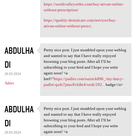
https://southvalleyortho.com/buy-ativan-online-
without-prescription/
https://quality-dentalcare.com/services/buy-
ativan-online-without-prescr...
ABDULHA
Pretty nice post. I just stumbled upon your weblog
Pretty nice post. I just
and wanted to say that I have really enjoyed
DI
browsing your blog posts. After all I’ll be
subscribing to your feed and I hope you write
again soon! <a
20.03.2024
href="
https://padlet.com/nazirck896_/my-fancy-
Adres
padlet-qzds7jmsc8vkfht4/wish/292...
badge</a>
ABDULHA
Pretty nice post. I just stumbled upon your weblog
Pretty nice post. I just
and wanted to say that I have really enjoyed
DI
browsing your blog posts. After all I’ll be
subscribing to your feed and I hope you write
again soon! <a
20.03.2024