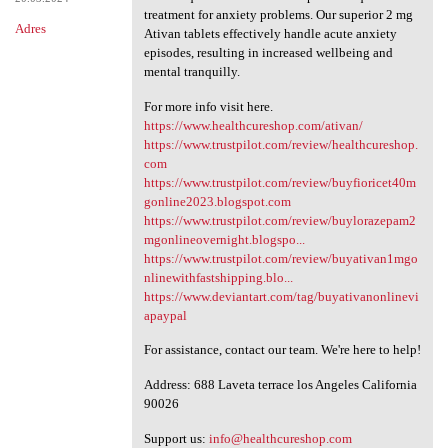
treatment for anxiety problems. Our superior 2 mg
Adres
Ativan tablets effectively handle acute anxiety
episodes, resulting in increased wellbeing and
mental tranquilly.
For more info visit here.
https://www.healthcureshop.com/ativan/
https://www.trustpilot.com/review/healthcureshop.
com
https://www.trustpilot.com/review/buyfioricet40m
gonline2023.blogspot.com
https://www.trustpilot.com/review/buylorazepam2
mgonlineovernight.blogspo...
https://www.trustpilot.com/review/buyativan1mgo
nlinewithfastshipping.blo...
https://www.deviantart.com/tag/buyativanonlinevi
apaypal
For assistance, contact our team. We're here to help!
Address: 688 Laveta terrace los Angeles California
90026
Support us:
info@healthcureshop.com