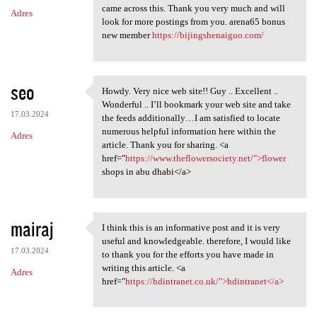
came across this. Thank you very much and will
Adres
look for more postings from you. arena65 bonus
new member
https://bijingshenaiguo.com/
seo
Howdy. Very nice web site!! Guy .. Excellent ..
Howdy. Very nice web site!!
Wonderful .. I’ll bookmark your web site and take
17.03.2024
the feeds additionally…I am satisfied to locate
numerous helpful information here within the
Adres
article. Thank you for sharing. <a
href="
https://www.theflowersociety.net/">flower
shops in abu dhabi</a>
mairaj
I think this is an informative post and it is very
I think this is an
useful and knowledgeable. therefore, I would like
17.03.2024
to thank you for the efforts you have made in
writing this article. <a
Adres
href="
https://hdintranet.co.uk/">hdintranet</a>