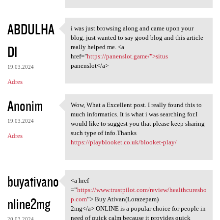
ABDULHA
i was just browsing along and came upon your
i was just browsing along and
blog. just wanted to say good blog and this article
DI
really helped me. <a
href="
https://panenslot.game/">situs
panenslot</a>
19.03.2024
Adres
Anonim
Wow, What a Excellent post. I really found this to
Wow, What a Excellent post. I
much informatics. It is what i was searching for.I
19.03.2024
would like to suggest you that please keep sharing
such type of info.Thanks
Adres
https://playblooket.co.uk/blooket-play/
buyativano
<a href
<a href =”https://www
=”
https://www.trustpilot.com/review/healthcuresho
nline2mg
p.com
”> Buy Ativan(Lorazepam)
2mg</a> ONLINE is a popular choice for people in
need of quick calm because it provides quick
20.03.2024