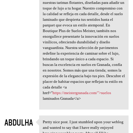
nuestras tarimas flotantes, diseñadas para añadir un
toque de lujo a tu hogar. Nuestro compromiso con
la calidad se refleja en cada detalle, desde el suelo
laminado que despierta tus sentidos hasta el
parquet que evoca un estilo atemporal. En
Boutique Plus de Suelos Meister, también nos
enorgullece presentarte la innovación en suelos
vinílicos, ofreciendo durabilidad y diseño
vanguardista. Nuestra selección de pavimentos
redefine la experiencia de caminar sobre el lujo,
brindando un toque único a cada espacio. Si
buscas la excelencia en suelos en Granada, confía
en nosotros. Somos más que una tienda; somos la
expresión de la elegancia bajo tus pies. Descubre el
placer de habitar espacios que reflejan tu estilo en
cada detalle <a
href="
https://meistergranada.com/">suelos
laminados Granada</a>
ABDULHA
Pretty nice post. I just stumbled upon your weblog
Pretty nice post. I just
and wanted to say that I have really enjoyed