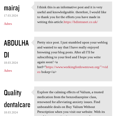
mairaj
I think this is an informative post and it is very
I think this is an
useful and knowledgeable. therefore, I would like
17.03.2024
to thank you for the efforts you have made in
writing this article.
https://hdintranet.co.uk/
Adres
ABDULHA
Pretty nice post. I just stumbled upon your weblog
Pretty nice post. I just
and wanted to say that I have really enjoyed
DI
browsing your blog posts. After all I’ll be
subscribing to your feed and I hope you write
again soon! <a
18.03.2024
href="
https://www.workingfordowntown.org/">vid
Adres
eo
bokep</a>
Quality
Explore the calming effects of Valium, a trusted
Explore the calming effects
medication from the benzodiazepine class,
dentalcare
renowned for alleviating anxiety issues. Find
unbeatable deals on Buy Valium Without
Prescription when you visit our website. With its
18.03.2024