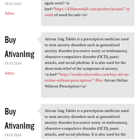
again soon! <a
19.03.2024
href="
https://420store4all.com/product/pound/">p
Adres
ound
of weed for sale</a>
Buy
Ativan 1mg Tablet is a prescription medicine used
Ativan 1mg Tablet is a
to treat anxiety disorders such as generalized
Ativan1mg
anxiety disorder (excessive worry or restlessness),
obsessive-compulsive disorder (OCD), panic
attacks, and social phobias. It is also used for the
19.03.2024
short-term relief of the symptoms of anxiety.
Adres
<a href="
https://southvalleyortho.com/buy-ativan-
online-without-prescription/">Buy
Ativan Online
Without Prescription</a>
Buy
Ativan 1mg Tablet is a prescription medicine used
Ativan 1mg Tablet is a
to treat anxiety disorders such as generalized
Ativan1mg
anxiety disorder (excessive worry or restlessness),
obsessive-compulsive disorder (OCD), panic
attacks, and social phobias. It is also used for the
19.03.2024