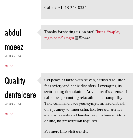
Call us: +1518-243-8384
abdul
Thanks for sharing us. <a href="
https://yaplay-
Thanks for sharing us. <a
mgm.com/">mgm
홀짝</a>
moeez
20.03.2024
Adres
Quality
Get peace of mind with Ativan, a trusted solution
Get peace of mind with Ativan
for anxiety and panic disorders. Leveraging its
dentalcare
swift-acting formulation, Ativan instills a sense of
calmness, promoting relaxation and tranquility.
Take command over your symptoms and embark
20.03.2024
on a journey to inner calm. Explore our site for
Adres
exclusive deals and hassle-free purchase of Ativan
online, no prescription required.
For more info visit our site: