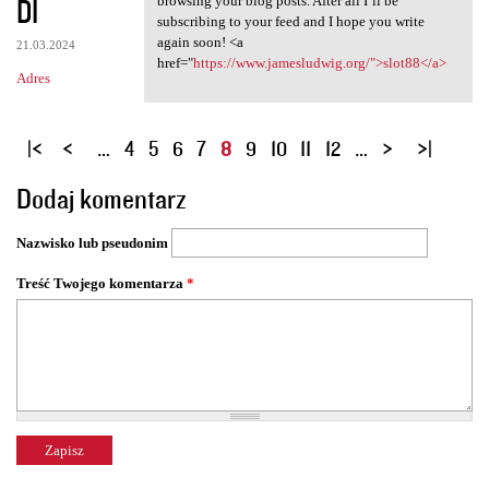
DI
browsing your blog posts. After all I’ll be
subscribing to your feed and I hope you write
again soon! <a
21.03.2024
href="
https://www.jamesludwig.org/">slot88</a>
Adres
S
…
4
5
6
7
8
9
10
11
12
…
t
Dodaj komentarz
r
o
Nazwisko lub pseudonim
n
y
Treść Twojego komentarza
*