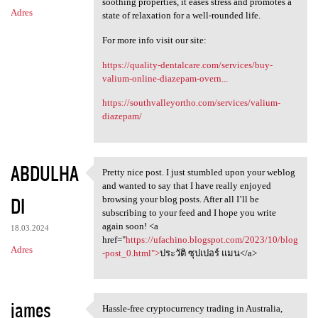
soothing properties, it eases stress and promotes a
Adres
state of relaxation for a well-rounded life.
For more info visit our site:
https://quality-dentalcare.com/services/buy-
valium-online-diazepam-overn...
https://southvalleyortho.com/services/valium-
diazepam/
ABDULHA
Pretty nice post. I just stumbled upon your weblog
Pretty nice post. I just
and wanted to say that I have really enjoyed
DI
browsing your blog posts. After all I’ll be
subscribing to your feed and I hope you write
again soon! <a
18.03.2024
href="
https://ufachino.blogspot.com/2023/10/blog
Adres
-post_0.html">
ประวัติ ซุปเปอร์ แมน</a>
james
Hassle-free cryptocurrency trading in Australia,