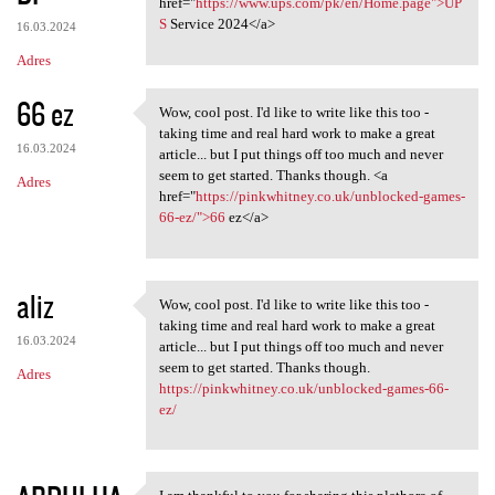
href="
https://www.ups.com/pk/en/Home.page">UP
S
Service 2024</a>
16.03.2024
Adres
66 ez
Wow, cool post. I'd like to write like this too -
Wow, cool post. I'd like to
taking time and real hard work to make a great
16.03.2024
article... but I put things off too much and never
seem to get started. Thanks though. <a
Adres
href="
https://pinkwhitney.co.uk/unblocked-games-
66-ez/">66
ez</a>
aliz
Wow, cool post. I'd like to write like this too -
Wow, cool post. I'd like to
taking time and real hard work to make a great
16.03.2024
article... but I put things off too much and never
seem to get started. Thanks though.
Adres
https://pinkwhitney.co.uk/unblocked-games-66-
ez/