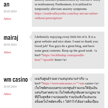
an
or restlessness). Furthermore, it is utilized to
temporarily alleviate anxiety symptoms.
20.03.2024
https://southvalleyortho.com/buy-ativan-online-
without-prescription/
Adres
mairaj
I definitely enjoying every little bit of it. It is a
I definitely enjoying every
great website and nice share. I want to thank you.
20.03.2024
Good job! You guys do a great blog, and have
some great contents. Keep up the good work. <a
Adres
href="
https://techfindup.com/quordle-
hint/">quordle
hints</a>
wm casino
เจอกับศูนย์รวมความสนุกสนานร่าเริง <a
เจอกับศูนย์รวมความสนุกสนานร่า
href="
https://www.wmcasino.cc/">wm
casino</a>
20.03.2024
เว็บไซต์ตรงแบบครบวงจรศูนย์รวมเกมให้ลุ้นเงิน
แสนกันดาดสบาย เว็บไซต์แท้ถูกต้องตามกฎหมาย
Adres
ที่มีใบสุทธิความปลอดภัย ร่วมบันเทิงใจเล่นเกม
สล็อตเว็บไซต์ตรงชั้น 1 ได้กำไรได้อย่างเต็มเปี่ยม