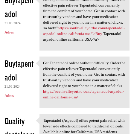
Get Tapentadol online without
effective pain reliever Tapentadol conveniently
adol
from the comfort of your home. Get in contact with
trustworthy vendors and have your medication
delivered right to your home in a matter of clicks.
21.03.2024
<a href="
https://southvalleyortho.com/tapentadol-
Adres
aspadol-online-california-usa/">Buy
Tapentadol
aspadol online california USA</a>
Buytapent
Get Tapentadol online without difficulty. Order the
Get Tapentadol online without
effective pain reliever Tapentadol conveniently
adol
from the comfort of your home. Get in contact with
trustworthy vendors and have your medication
delivered right to your home in a matter of clicks.
21.03.2024
https://southvalleyortho.com/tapentadol-aspadol-
Adres
online-california-usa/
Quality
Tapentadol (Aspadol) offers potent pain relief with
Tapentadol (Aspadol) offers
fewer side effects compared to traditional opioids.
Available online for California, USA residents