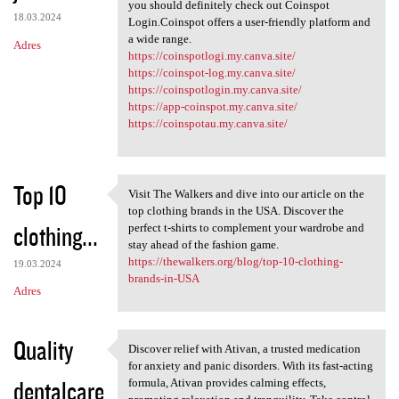
Hassle-free cryptocurrency
you should definitely check out Coinspot
18.03.2024
Login.Coinspot offers a user-friendly platform and
a wide range.
Adres
https://coinspotlogi.my.canva.site/
https://coinspot-log.my.canva.site/
https://coinspotlogin.my.canva.site/
https://app-coinspot.my.canva.site/
https://coinspotau.my.canva.site/
Top 10
Visit The Walkers and dive into our article on the
Visit The Walkers and dive
top clothing brands in the USA. Discover the
clothing...
perfect t-shirts to complement your wardrobe and
stay ahead of the fashion game.
https://thewalkers.org/blog/top-10-clothing-
19.03.2024
brands-in-USA
Adres
Quality
Discover relief with Ativan, a trusted medication
Discover relief with Ativan,
for anxiety and panic disorders. With its fast-acting
dentalcare
formula, Ativan provides calming effects,