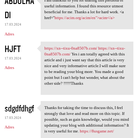
ABDULHA
I am thankful to you for sharing this plethora of
I am thankful to you for
useful information. I found this resource utmost
DI
beneficial for me. Thanks a lot for hard work. <a
href="
https://acim.org/acim/en">acim</a>
17.03.2024
Adres
HJFT
https://xn--tixu-0na8507b.com/
https://xn--tixu-
https://xn--tixu-0na8507b.com
0na8507b.com/
Yes i am totally agreed with this
17.03.2024
article and i just want say that this article is very
nice and very informative article.I will make sure
Adres
to be reading your blog more. You made a good
point but I can't help but wonder, what about the
other side? !!!!!!Thanks
sdgdfdhgf
Thanks for taking the time to discuss this, I feel
Thanks for taking the time to
strongly that love and read more on this topic. If
17.03.2024
possible, such as gain knowledge, would you mind
updating your blog with additional information? It
Adres
is very useful for me.
https://8usgame.net/