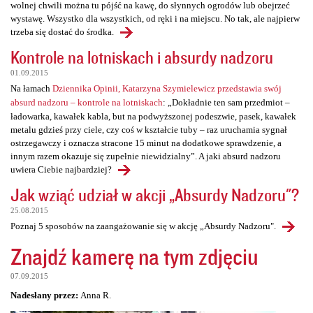
wolnej chwili można tu pójść na kawę, do słynnych ogrodów lub obejrzeć
wystawę. Wszystko dla wszystkich, od ręki i na miejscu. No tak, ale najpierw
trzeba się dostać do środka.
Kontrole na lotniskach i absurdy nadzoru
01.09.2015
Na łamach
Dziennika Opinii, Katarzyna Szymielewicz przedstawia swój
absurd nadzoru – kontrole na lotniskach
: „Dokładnie ten sam przedmiot –
ładowarka, kawałek kabla, but na podwyższonej podeszwie, pasek, kawałek
metalu gdzieś przy ciele, czy coś w kształcie tuby – raz uruchamia sygnał
ostrzegawczy i oznacza stracone 15 minut na dodatkowe sprawdzenie, a
innym razem okazuje się zupełnie niewidzialny”. A jaki absurd nadzoru
uwiera Ciebie najbardziej?
Jak wziąć udział w akcji „Absurdy Nadzoru"?
25.08.2015
Poznaj 5 sposobów na zaangażowanie się w akcję „Absurdy Nadzoru".
Znajdź kamerę na tym zdjęciu
07.09.2015
Nadesłany przez:
Anna R.