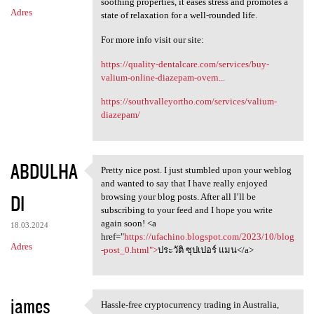
soothing properties, it eases stress and promotes a
Adres
state of relaxation for a well-rounded life.
For more info visit our site:
https://quality-dentalcare.com/services/buy-
valium-online-diazepam-overn...
https://southvalleyortho.com/services/valium-
diazepam/
ABDULHA
Pretty nice post. I just stumbled upon your weblog
Pretty nice post. I just
and wanted to say that I have really enjoyed
DI
browsing your blog posts. After all I’ll be
subscribing to your feed and I hope you write
again soon! <a
18.03.2024
href="
https://ufachino.blogspot.com/2023/10/blog
Adres
-post_0.html">
ประวัติ ซุปเปอร์ แมน</a>
james
Hassle-free cryptocurrency trading in Australia,