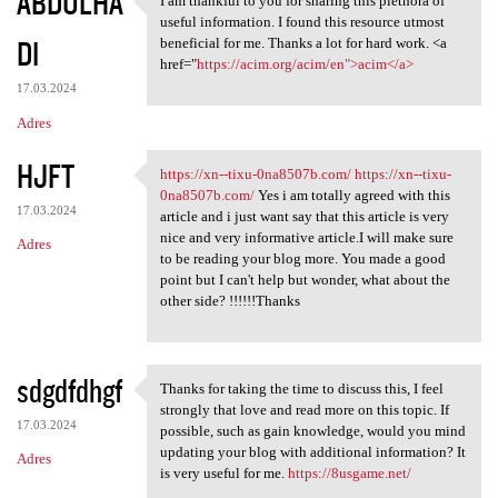
ABDULHA
I am thankful to you for sharing this plethora of
I am thankful to you for
useful information. I found this resource utmost
DI
beneficial for me. Thanks a lot for hard work. <a
href="
https://acim.org/acim/en">acim</a>
17.03.2024
Adres
HJFT
https://xn--tixu-0na8507b.com/
https://xn--tixu-
https://xn--tixu-0na8507b.com
0na8507b.com/
Yes i am totally agreed with this
17.03.2024
article and i just want say that this article is very
nice and very informative article.I will make sure
Adres
to be reading your blog more. You made a good
point but I can't help but wonder, what about the
other side? !!!!!!Thanks
sdgdfdhgf
Thanks for taking the time to discuss this, I feel
Thanks for taking the time to
strongly that love and read more on this topic. If
17.03.2024
possible, such as gain knowledge, would you mind
updating your blog with additional information? It
Adres
is very useful for me.
https://8usgame.net/