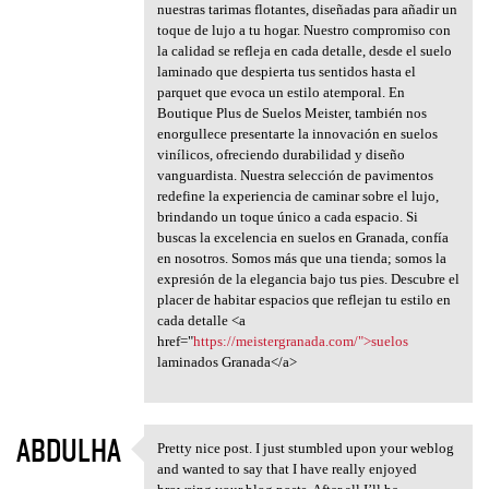
nuestras tarimas flotantes, diseñadas para añadir un
toque de lujo a tu hogar. Nuestro compromiso con
la calidad se refleja en cada detalle, desde el suelo
laminado que despierta tus sentidos hasta el
parquet que evoca un estilo atemporal. En
Boutique Plus de Suelos Meister, también nos
enorgullece presentarte la innovación en suelos
vinílicos, ofreciendo durabilidad y diseño
vanguardista. Nuestra selección de pavimentos
redefine la experiencia de caminar sobre el lujo,
brindando un toque único a cada espacio. Si
buscas la excelencia en suelos en Granada, confía
en nosotros. Somos más que una tienda; somos la
expresión de la elegancia bajo tus pies. Descubre el
placer de habitar espacios que reflejan tu estilo en
cada detalle <a
href="
https://meistergranada.com/">suelos
laminados Granada</a>
ABDULHA
Pretty nice post. I just stumbled upon your weblog
Pretty nice post. I just
and wanted to say that I have really enjoyed