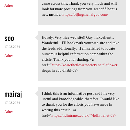
came across this. Thank you very much and will
Adres
look for more postings from you. arena65 bonus
new member
https://bijingshenaiguo.com/
seo
Howdy. Very nice web site!! Guy .. Excellent ..
Howdy. Very nice web site!!
Wonderful .. I’ll bookmark your web site and take
17.03.2024
the feeds additionally…I am satisfied to locate
numerous helpful information here within the
Adres
article. Thank you for sharing. <a
href="
https://www.theflowersociety.net/">flower
shops in abu dhabi</a>
mairaj
I think this is an informative post and it is very
I think this is an
useful and knowledgeable. therefore, I would like
17.03.2024
to thank you for the efforts you have made in
writing this article. <a
Adres
href="
https://hdintranet.co.uk/">hdintranet</a>