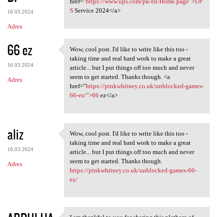
href="
https://www.ups.com/pk/en/Home.page">UP
S
Service 2024</a>
16.03.2024
Adres
66 ez
Wow, cool post. I'd like to write like this too -
Wow, cool post. I'd like to
taking time and real hard work to make a great
16.03.2024
article... but I put things off too much and never
seem to get started. Thanks though. <a
Adres
href="
https://pinkwhitney.co.uk/unblocked-games-
66-ez/">66
ez</a>
aliz
Wow, cool post. I'd like to write like this too -
Wow, cool post. I'd like to
taking time and real hard work to make a great
16.03.2024
article... but I put things off too much and never
seem to get started. Thanks though.
Adres
https://pinkwhitney.co.uk/unblocked-games-66-
ez/