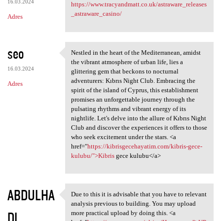
16.03.2024
https://www.tracyandmatt.co.uk/astraware_releases
_astraware_casino/
Adres
seo
Nestled in the heart of the Mediterranean, amidst
Nestled in the heart of the
the vibrant atmosphere of urban life, lies a
16.03.2024
glittering gem that beckons to nocturnal
adventurers: Kıbrıs Night Club. Embracing the
Adres
spirit of the island of Cyprus, this establishment
promises an unforgettable journey through the
pulsating rhythms and vibrant energy of its
nightlife. Let's delve into the allure of Kıbrıs Night
Club and discover the experiences it offers to those
who seek excitement under the stars. <a
href="
https://kibrisgecehayatim.com/kibris-gece-
kulubu/">Kibris
gece kulubu</a>
ABDULHA
Due to this it is advisable that you have to relevant
Due to this it is advisable
analysis previous to building. You may upload
DI
more practical upload by doing this. <a