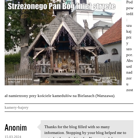
Pod
pow
iedź
:
szu
kaj
prz
y
szo
pce.
Abs
urd
nad
zor
u
zost
ał namierzony przy kościele kamedułów na Bielanach (Warszawa).
kamery-bajery
K
Anonim
Thanks for the blog filled with so many
Thanks for the blog filled
o
information. Stopping by your blog helped me to
15.03.2024