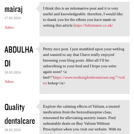
mairaj
I think this is an informative post and it is very
I think this is an
useful and knowledgeable. therefore, I would like
17.03.2024
to thank you for the efforts you have made in
writing this article.
https://hdintranet.co.uk/
Adres
ABDULHA
Pretty nice post. I just stumbled upon your weblog
Pretty nice post. I just
and wanted to say that I have really enjoyed
DI
browsing your blog posts. After all I’ll be
subscribing to your feed and I hope you write
again soon! <a
18.03.2024
href="
https://www.workingfordowntown.org/">vid
Adres
eo
bokep</a>
Quality
Explore the calming effects of Valium, a trusted
Explore the calming effects
medication from the benzodiazepine class,
dentalcare
renowned for alleviating anxiety issues. Find
unbeatable deals on Buy Valium Without
Prescription when you visit our website. With its
18.03.2024