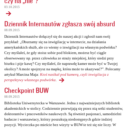
czy na „nie”?
03.10.2015
Dziennik Internautów zgłasza swój absurd
08.09.2015
Dziennik Internautów dołączył się do naszej akcji i zgłosił nam swój
przykład: „Oburzamy się na inwigilację w internecie, na działania
amerykańskich służb, ale co wiemy o inwigilacji na własnym podwórku?
Czy myślałeś, że gdy stoisz sobie pod blokiem, możesz być ciągle
obserwowany np. przez człowieka ze straży miejskiej, który siedzi przy
biurku i pije kawę? Czy myślałeś, ile naprawdę kamer może być w Twojej
okolicy? A może spojrzysz na mapkę, która może to ukazywać?”. Polecamy
artykuł Marcina Maja:
Ktoś nasikał pod kamerą, czyli inwigilacja z
perspektywy własnego podwórka
.
Checkpoint BUW
08.09.2015
Biblioteka Uniwersytecka w Warszawie. Jedna z najważniejszych bibliotek
akademickich w stolicy. Codziennie przewijają się przez nią setki studentów,
doktorantów i pracowników naukowych. Są również pasjonaci, samodzielni
badacze i warszawiacy, którzy poszukują niedostępnych gdzie indziej
pozycji. Wycieczka po mieście bez wizyty w BUW-ie też się nie liczy. W