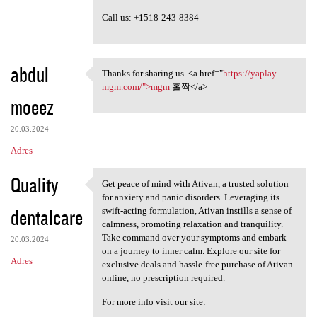
Call us: +1518-243-8384
abdul
Thanks for sharing us. <a href="
https://yaplay-
Thanks for sharing us. <a
mgm.com/">mgm
홀짝</a>
moeez
20.03.2024
Adres
Quality
Get peace of mind with Ativan, a trusted solution
Get peace of mind with Ativan
for anxiety and panic disorders. Leveraging its
dentalcare
swift-acting formulation, Ativan instills a sense of
calmness, promoting relaxation and tranquility.
Take command over your symptoms and embark
20.03.2024
on a journey to inner calm. Explore our site for
Adres
exclusive deals and hassle-free purchase of Ativan
online, no prescription required.
For more info visit our site: