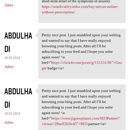
short-term relief of the symptoms of anxiety.
Adres
https://southvalleyortho.com/buy-ativan-online-
without-prescription/
ABDULHA
Pretty nice post. I just stumbled upon your weblog
Pretty nice post. I just
and wanted to say that I have really enjoyed
DI
browsing your blog posts. After all I’ll be
subscribing to your feed and I hope you write
again soon! <a
19.03.2024
href="
https://click4r.com/posts/g/15115139/">Goo
Adres
gle
badge</a>
ABDULHA
Pretty nice post. I just stumbled upon your weblog
Pretty nice post. I just
and wanted to say that I have really enjoyed
DI
browsing your blog posts. After all I’ll be
subscribing to your feed and I hope you write
again soon! <a
19.03.2024
href="
https://www.jigsawplanet.com/SEOPartner?
Adres
viewas=29ae92fe0e45">SEO
partner</a>