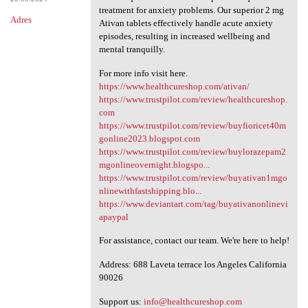
treatment for anxiety problems. Our superior 2 mg
Adres
Ativan tablets effectively handle acute anxiety
episodes, resulting in increased wellbeing and
mental tranquilly.
For more info visit here.
https://www.healthcureshop.com/ativan/
https://www.trustpilot.com/review/healthcureshop.
com
https://www.trustpilot.com/review/buyfioricet40m
gonline2023.blogspot.com
https://www.trustpilot.com/review/buylorazepam2
mgonlineovernight.blogspo...
https://www.trustpilot.com/review/buyativan1mgo
nlinewithfastshipping.blo...
https://www.deviantart.com/tag/buyativanonlinevi
apaypal
For assistance, contact our team. We're here to help!
Address: 688 Laveta terrace los Angeles California
90026
Support us:
info@healthcureshop.com