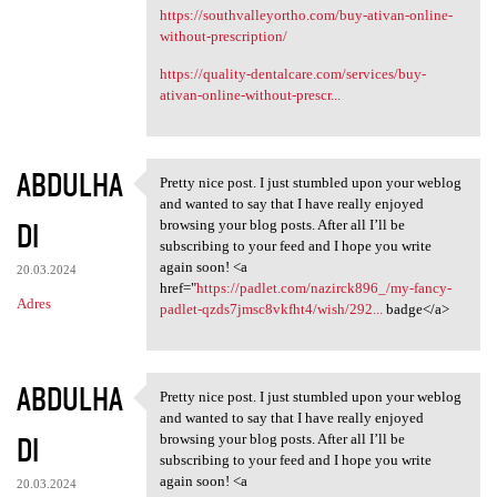
https://southvalleyortho.com/buy-ativan-online-
without-prescription/
https://quality-dentalcare.com/services/buy-
ativan-online-without-prescr...
ABDULHA
Pretty nice post. I just stumbled upon your weblog
Pretty nice post. I just
and wanted to say that I have really enjoyed
DI
browsing your blog posts. After all I’ll be
subscribing to your feed and I hope you write
again soon! <a
20.03.2024
href="
https://padlet.com/nazirck896_/my-fancy-
Adres
padlet-qzds7jmsc8vkfht4/wish/292...
badge</a>
ABDULHA
Pretty nice post. I just stumbled upon your weblog
Pretty nice post. I just
and wanted to say that I have really enjoyed
DI
browsing your blog posts. After all I’ll be
subscribing to your feed and I hope you write
again soon! <a
20.03.2024