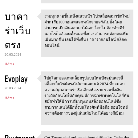
บาคา
รวมทุกค่ายชั้นหนึ่งแนวหน้า โปรสล็อตสมาชิกใหม่
รวมทุกค่ายชั้นหนึ่งแนวหน้า
ฝาก1รับ100วอเลทแจกหนักจ่ายจริงไม่ยั้ง โดย
ร่าเว็บ
สามารถเบิกเงินออกมาได้เลย โดยไม่ต้องทำเทิร์
นอะไรก็แล้วแต่ทั้งหมดทั้งปวง สามารถต่อยอดเพิ่ม
เพิ่มมากขึ้น เล่นได้ทั้งสิ้น บาคาร่าออนไลน์ สล็อต
ตรง
ออนไลน์
20.03.2024
Adres
Evoplay
ไปสู่โลกของเกมสล็อตรูปแบบใหม่ปัจจุบันตรงนี้
ไปสู่โลกของเกมสล็อตรูปแบบใหม่
สล็อตเว็บไซต์ตรงไม่ผ่านเอเย่นต์ 2024 ที่จะมอบ
20.03.2024
ความสนุกสนานร่าเริง เสียงหัวเราะ รวมทั้งเงิน
รางวัลก้อนโตให้กับคุณ มีการนำเข้าเทคโนโลยีทัน
Adres
สมัยทำให้มีการปรับปรุงเกมสล็อตออนไลน์ซึ่ง
สามารถเล่นได้อีกทั้งบนโทรศัพท์มือถือ ตอบโจทย์
ความต้องการของผู้เล่นสมัยใหม่ได้อย่างดีเยี่ยม
Buytapent
Get Tapentadol online without difficulty. Order the