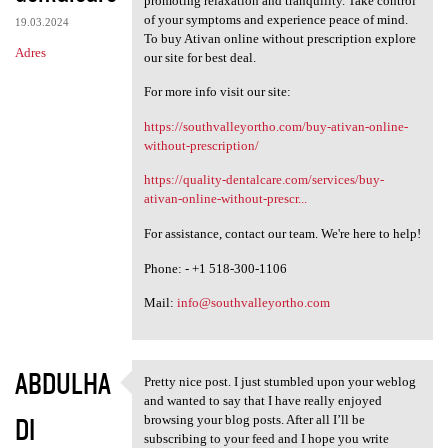
promoting relaxation and tranquility. Take control
of your symptoms and experience peace of mind.
19.03.2024
To buy Ativan online without prescription explore
Adres
our site for best deal.
For more info visit our site:
https://southvalleyortho.com/buy-ativan-online-
without-prescription/
https://quality-dentalcare.com/services/buy-
ativan-online-without-prescr...
For assistance, contact our team. We're here to help!
Phone: - +1 518-300-1106
Mail:
info@southvalleyortho.com
ABDULHA
Pretty nice post. I just stumbled upon your weblog
Pretty nice post. I just
and wanted to say that I have really enjoyed
DI
browsing your blog posts. After all I’ll be
subscribing to your feed and I hope you write