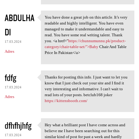
ABDULHA
You have done a great job on this article. It’s very
You have done a great job on
readable and highly intelligent. You have even
DI
managed to make it understandable and easy to
read. You have some real writing talent. Thank
you. <a href="
https://chunnumunnu.pk/product-
17.03.2024
category/chair-table-set/">Baby
Chair And Table
Adres
Price In Pakistan</a>
fdfg
Thanks for posting this info. I just want to let you
Thanks for posting this info.
know that I just check out your site and I find it
17.03.2024
very interesting and informative. I can't wait to
read lots of your posts. betclub168 joker
Adres
https://kittensbooth.com/
dfhfhjhfg
Hey what a brilliant post I have come across and
Hey what a brilliant post I
believe me I have been searching out for this
17.03.2024
similar kind of post for past a week and hardly