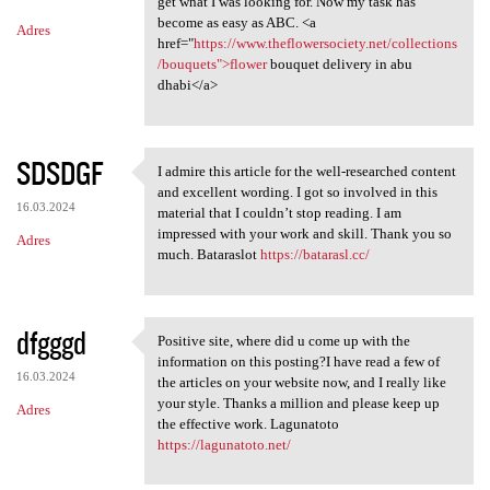
m
get what I was looking for. Now my task has
become as easy as ABC. <a
Adres
e
href="
https://www.theflowersociety.net/collections
n
/bouquets">flower
bouquet delivery in abu
dhabi</a>
t
a
r
SDSDGF
I admire this article for the well-researched content
I admire this article for the
z
and excellent wording. I got so involved in this
16.03.2024
material that I couldn’t stop reading. I am
e
impressed with your work and skill. Thank you so
Adres
much. Bataraslot
https://batarasl.cc/
dfgggd
Positive site, where did u come up with the
Positive site, where did u
information on this posting?I have read a few of
16.03.2024
the articles on your website now, and I really like
your style. Thanks a million and please keep up
Adres
the effective work. Lagunatoto
https://lagunatoto.net/