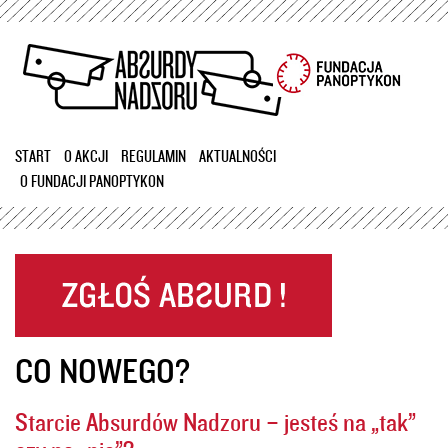
Przejdź
do
treści
START
O AKCJI
REGULAMIN
AKTUALNOŚCI
O FUNDACJI PANOPTYKON
CO NOWEGO?
Starcie Absurdów Nadzoru – jesteś na „tak”