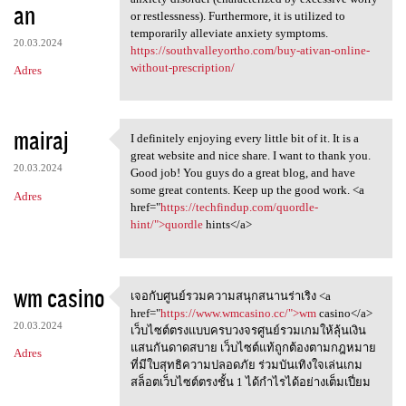
an
or restlessness). Furthermore, it is utilized to
temporarily alleviate anxiety symptoms.
20.03.2024
https://southvalleyortho.com/buy-ativan-online-
without-prescription/
Adres
mairaj
I definitely enjoying every little bit of it. It is a
I definitely enjoying every
great website and nice share. I want to thank you.
20.03.2024
Good job! You guys do a great blog, and have
some great contents. Keep up the good work. <a
Adres
href="
https://techfindup.com/quordle-
hint/">quordle
hints</a>
wm casino
เจอกับศูนย์รวมความสนุกสนานร่าเริง <a
เจอกับศูนย์รวมความสนุกสนานร่า
href="
https://www.wmcasino.cc/">wm
casino</a>
20.03.2024
เว็บไซต์ตรงแบบครบวงจรศูนย์รวมเกมให้ลุ้นเงิน
แสนกันดาดสบาย เว็บไซต์แท้ถูกต้องตามกฎหมาย
Adres
ที่มีใบสุทธิความปลอดภัย ร่วมบันเทิงใจเล่นเกม
สล็อตเว็บไซต์ตรงชั้น 1 ได้กำไรได้อย่างเต็มเปี่ยม