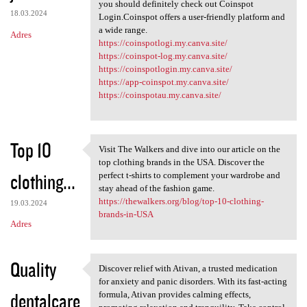
Hassle-free cryptocurrency
you should definitely check out Coinspot
18.03.2024
Login.Coinspot offers a user-friendly platform and
a wide range.
Adres
https://coinspotlogi.my.canva.site/
https://coinspot-log.my.canva.site/
https://coinspotlogin.my.canva.site/
https://app-coinspot.my.canva.site/
https://coinspotau.my.canva.site/
Top 10
Visit The Walkers and dive into our article on the
Visit The Walkers and dive
top clothing brands in the USA. Discover the
clothing...
perfect t-shirts to complement your wardrobe and
stay ahead of the fashion game.
https://thewalkers.org/blog/top-10-clothing-
19.03.2024
brands-in-USA
Adres
Quality
Discover relief with Ativan, a trusted medication
Discover relief with Ativan,
for anxiety and panic disorders. With its fast-acting
dentalcare
formula, Ativan provides calming effects,