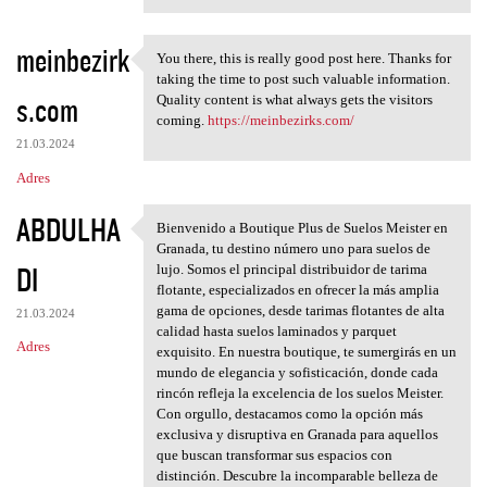
meinbezirk
You there, this is really good post here. Thanks for
You there, this is really
taking the time to post such valuable information.
s.com
Quality content is what always gets the visitors
coming.
https://meinbezirks.com/
21.03.2024
Adres
ABDULHA
Bienvenido a Boutique Plus de Suelos Meister en
Bienvenido a Boutique Plus de
Granada, tu destino número uno para suelos de
DI
lujo. Somos el principal distribuidor de tarima
flotante, especializados en ofrecer la más amplia
gama de opciones, desde tarimas flotantes de alta
21.03.2024
calidad hasta suelos laminados y parquet
Adres
exquisito. En nuestra boutique, te sumergirás en un
mundo de elegancia y sofisticación, donde cada
rincón refleja la excelencia de los suelos Meister.
Con orgullo, destacamos como la opción más
exclusiva y disruptiva en Granada para aquellos
que buscan transformar sus espacios con
distinción. Descubre la incomparable belleza de