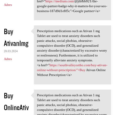
href="
https://medium.com/
@jtbfbb921/the-
Adres
google-partner-badge-why-it-matters-for-your-seo-
business-187d9d1e8f5c">Google partner</a>
Buy
Prescription medications such as Ativan 1 mg
Prescription medications such
Tablet are used to treat anxiety disorders such
Ativan1mg
panic attacks, social phobias, obsessive-
compulsive disorder (OCD), and generalized
anxiety disorder (characterized by excessive worry
20.03.2024
or restlessness). Furthermore, it is utilized to
Adres
temporarily alleviate anxiety symptoms.
<a href="
https://southvalleyortho.com/buy-ativan-
online-without-prescription/">Buy
Ativan Online
Without Prescription</a>
Buy
Prescription medications such as Ativan 1 mg
Prescription medications such
Tablet are used to treat anxiety disorders such
OnlineAtiv
panic attacks, social phobias, obsessive-
compulsive disorder (OCD), and generalized
anxiety disorder (characterized by excessive worry