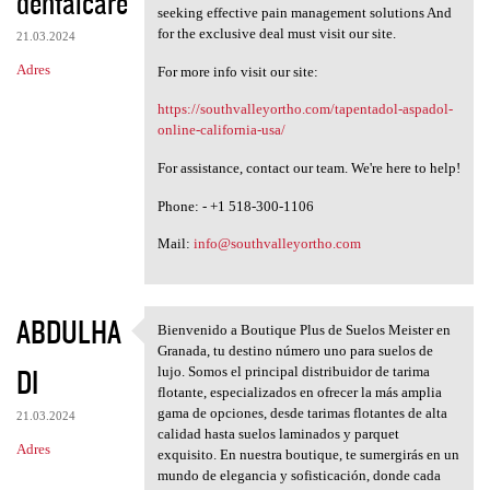
dentalcare
seeking effective pain management solutions And
for the exclusive deal must visit our site.
21.03.2024
Adres
For more info visit our site:
https://southvalleyortho.com/tapentadol-aspadol-
online-california-usa/
For assistance, contact our team. We're here to help!
Phone: - +1 518-300-1106
Mail:
info@southvalleyortho.com
ABDULHA
Bienvenido a Boutique Plus de Suelos Meister en
Bienvenido a Boutique Plus de
Granada, tu destino número uno para suelos de
DI
lujo. Somos el principal distribuidor de tarima
flotante, especializados en ofrecer la más amplia
gama de opciones, desde tarimas flotantes de alta
21.03.2024
calidad hasta suelos laminados y parquet
Adres
exquisito. En nuestra boutique, te sumergirás en un
mundo de elegancia y sofisticación, donde cada