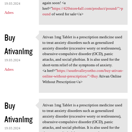
again soon! <a
19.03.2024
href="
https://420store4all.com/product/pound/">p
Adres
ound
of weed for sale</a>
Buy
Ativan 1mg Tablet is a prescription medicine used
Ativan 1mg Tablet is a
to treat anxiety disorders such as generalized
Ativan1mg
anxiety disorder (excessive worry or restlessness),
obsessive-compulsive disorder (OCD), panic
attacks, and social phobias. It is also used for the
19.03.2024
short-term relief of the symptoms of anxiety.
Adres
<a href="
https://southvalleyortho.com/buy-ativan-
online-without-prescription/">Buy
Ativan Online
Without Prescription</a>
Buy
Ativan 1mg Tablet is a prescription medicine used
Ativan 1mg Tablet is a
to treat anxiety disorders such as generalized
Ativan1mg
anxiety disorder (excessive worry or restlessness),
obsessive-compulsive disorder (OCD), panic
attacks, and social phobias. It is also used for the
19.03.2024