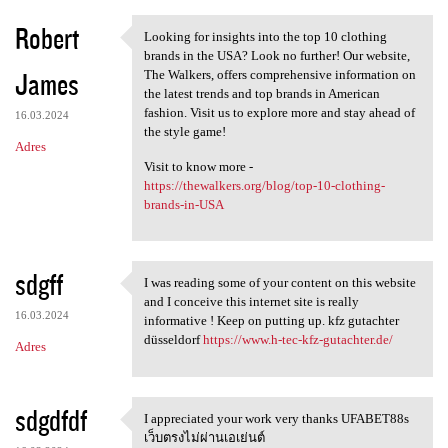
Robert
Looking for insights into the top 10 clothing
Looking for insights into the
brands in the USA? Look no further! Our website,
James
The Walkers, offers comprehensive information on
the latest trends and top brands in American
fashion. Visit us to explore more and stay ahead of
16.03.2024
the style game!
Adres
Visit to know more -
https://thewalkers.org/blog/top-10-clothing-
brands-in-USA
sdgff
I was reading some of your content on this website
I was reading some of your
and I conceive this internet site is really
16.03.2024
informative ! Keep on putting up. kfz gutachter
düsseldorf
https://www.h-tec-kfz-gutachter.de/
Adres
sdgdfdf
I appreciated your work very thanks UFABET88s
I appreciated your work very
เว็บตรงไม่ผ่านเอเย่นต์