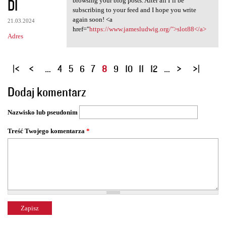
DI
browsing your blog posts. After all I’ll be
subscribing to your feed and I hope you write
again soon! <a
21.03.2024
href="
https://www.jamesludwig.org/">slot88</a>
Adres
S
…
4
5
6
7
8
9
10
11
12
…
t
Dodaj komentarz
r
o
Nazwisko lub pseudonim
n
y
Treść Twojego komentarza
*