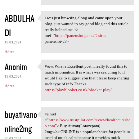
ABDULHA
i was just browsing along and came upon your
i was just browsing along and
blog. just wanted to say good blog and this article
DI
really helped me. <a
href="
https://panenslot.game/">situs
panenslot</a>
19.03.2024
Adres
Anonim
Wow, What a Excellent post. I really found this to
Wow, What a Excellent post. I
much informatics. It is what i was searching for.I
19.03.2024
would like to suggest you that please keep sharing
such type of info.Thanks
Adres
https://playblooket.co.uk/blooket-play/
buyativano
<a href
<a href =”https://www
=”
https://www.trustpilot.com/review/healthcuresho
nline2mg
p.com
”> Buy Ativan(Lorazepam)
2mg</a> ONLINE is a popular choice for people in
need of quick calm because it provides quick
20.03.2024