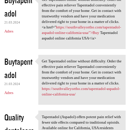
Get Tapentadol online without
effective pain reliever Tapentadol conveniently
adol
from the comfort of your home. Get in contact with
trustworthy vendors and have your medication
delivered right to your home in a matter of clicks.
21.03.2024
<a href="
https://southvalleyortho.com/tapentadol-
Adres
aspadol-online-california-usa/">Buy
Tapentadol
aspadol online california USA</a>
Buytapent
Get Tapentadol online without difficulty. Order the
Get Tapentadol online without
effective pain reliever Tapentadol conveniently
adol
from the comfort of your home. Get in contact with
trustworthy vendors and have your medication
delivered right to your home in a matter of clicks.
21.03.2024
https://southvalleyortho.com/tapentadol-aspadol-
Adres
online-california-usa/
Quality
Tapentadol (Aspadol) offers potent pain relief with
Tapentadol (Aspadol) offers
fewer side effects compared to traditional opioids.
Available online for California, USA residents