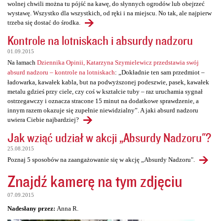
wolnej chwili można tu pójść na kawę, do słynnych ogrodów lub obejrzeć
wystawę. Wszystko dla wszystkich, od ręki i na miejscu. No tak, ale najpierw
trzeba się dostać do środka.
Kontrole na lotniskach i absurdy nadzoru
01.09.2015
Na łamach
Dziennika Opinii, Katarzyna Szymielewicz przedstawia swój
absurd nadzoru – kontrole na lotniskach
: „Dokładnie ten sam przedmiot –
ładowarka, kawałek kabla, but na podwyższonej podeszwie, pasek, kawałek
metalu gdzieś przy ciele, czy coś w kształcie tuby – raz uruchamia sygnał
ostrzegawczy i oznacza stracone 15 minut na dodatkowe sprawdzenie, a
innym razem okazuje się zupełnie niewidzialny”. A jaki absurd nadzoru
uwiera Ciebie najbardziej?
Jak wziąć udział w akcji „Absurdy Nadzoru"?
25.08.2015
Poznaj 5 sposobów na zaangażowanie się w akcję „Absurdy Nadzoru".
Znajdź kamerę na tym zdjęciu
07.09.2015
Nadesłany przez:
Anna R.