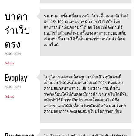
บาคา
รวมทุกค่ายชั้นหนึ่งแนวหน้า โปรสล็อตสมาชิกใหม่
รวมทุกค่ายชั้นหนึ่งแนวหน้า
ฝาก1รับ100วอเลทแจกหนักจ่ายจริงไม่ยั้ง โดย
ร่าเว็บ
สามารถเบิกเงินออกมาได้เลย โดยไม่ต้องทำเทิร์
นอะไรก็แล้วแต่ทั้งหมดทั้งปวง สามารถต่อยอดเพิ่ม
เพิ่มมากขึ้น เล่นได้ทั้งสิ้น บาคาร่าออนไลน์ สล็อต
ตรง
ออนไลน์
20.03.2024
Adres
Evoplay
ไปสู่โลกของเกมสล็อตรูปแบบใหม่ปัจจุบันตรงนี้
ไปสู่โลกของเกมสล็อตรูปแบบใหม่
สล็อตเว็บไซต์ตรงไม่ผ่านเอเย่นต์ 2024 ที่จะมอบ
20.03.2024
ความสนุกสนานร่าเริง เสียงหัวเราะ รวมทั้งเงิน
รางวัลก้อนโตให้กับคุณ มีการนำเข้าเทคโนโลยีทัน
Adres
สมัยทำให้มีการปรับปรุงเกมสล็อตออนไลน์ซึ่ง
สามารถเล่นได้อีกทั้งบนโทรศัพท์มือถือ ตอบโจทย์
ความต้องการของผู้เล่นสมัยใหม่ได้อย่างดีเยี่ยม
Buytapent
Get Tapentadol online without difficulty. Order the