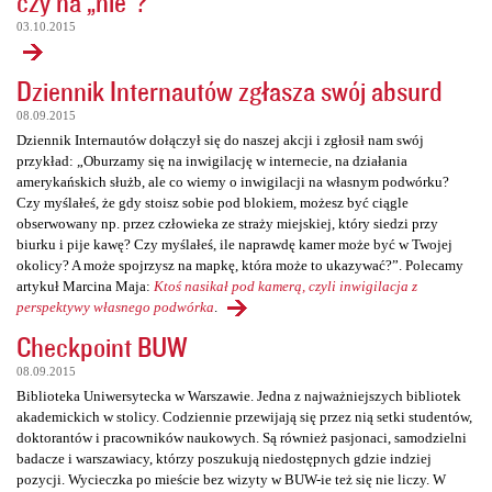
czy na „nie”?
03.10.2015
Dziennik Internautów zgłasza swój absurd
08.09.2015
Dziennik Internautów dołączył się do naszej akcji i zgłosił nam swój
przykład: „Oburzamy się na inwigilację w internecie, na działania
amerykańskich służb, ale co wiemy o inwigilacji na własnym podwórku?
Czy myślałeś, że gdy stoisz sobie pod blokiem, możesz być ciągle
obserwowany np. przez człowieka ze straży miejskiej, który siedzi przy
biurku i pije kawę? Czy myślałeś, ile naprawdę kamer może być w Twojej
okolicy? A może spojrzysz na mapkę, która może to ukazywać?”. Polecamy
artykuł Marcina Maja:
Ktoś nasikał pod kamerą, czyli inwigilacja z
perspektywy własnego podwórka
.
Checkpoint BUW
08.09.2015
Biblioteka Uniwersytecka w Warszawie. Jedna z najważniejszych bibliotek
akademickich w stolicy. Codziennie przewijają się przez nią setki studentów,
doktorantów i pracowników naukowych. Są również pasjonaci, samodzielni
badacze i warszawiacy, którzy poszukują niedostępnych gdzie indziej
pozycji. Wycieczka po mieście bez wizyty w BUW-ie też się nie liczy. W