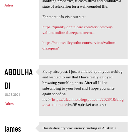
soothing properties, it eases stress and promotes a
Adres
state of relaxation for a well-rounded life.
For more info visit our site:
https://quality-dentalcare.com/services/buy-
valium-online-diazepam-overn...
https://southvalleyortho.com/services/valium-
diazepam/
ABDULHA
Pretty nice post. I just stumbled upon your weblog
Pretty nice post. I just
and wanted to say that I have really enjoyed
DI
browsing your blog posts. After all I’ll be
subscribing to your feed and I hope you write
again soon! <a
18.03.2024
href="
https://ufachino.blogspot.com/2023/10/blog
Adres
-post_0.html">
ประวัติ ซุปเปอร์ แมน</a>
james
Hassle-free cryptocurrency trading in Australia,