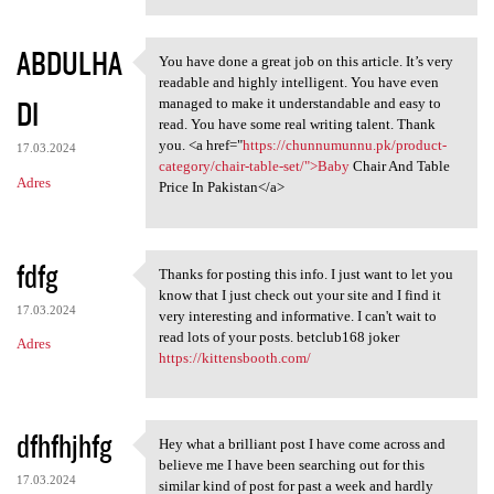
ABDULHA
You have done a great job on this article. It’s very
You have done a great job on
readable and highly intelligent. You have even
DI
managed to make it understandable and easy to
read. You have some real writing talent. Thank
you. <a href="
https://chunnumunnu.pk/product-
17.03.2024
category/chair-table-set/">Baby
Chair And Table
Adres
Price In Pakistan</a>
fdfg
Thanks for posting this info. I just want to let you
Thanks for posting this info.
know that I just check out your site and I find it
17.03.2024
very interesting and informative. I can't wait to
read lots of your posts. betclub168 joker
Adres
https://kittensbooth.com/
dfhfhjhfg
Hey what a brilliant post I have come across and
Hey what a brilliant post I
believe me I have been searching out for this
17.03.2024
similar kind of post for past a week and hardly