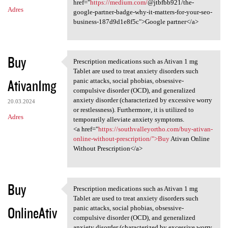
href="
https://medium.com/
@jtbfbb921/the-
Adres
google-partner-badge-why-it-matters-for-your-seo-
business-187d9d1e8f5c">Google partner</a>
Buy
Prescription medications such as Ativan 1 mg
Prescription medications such
Tablet are used to treat anxiety disorders such
Ativan1mg
panic attacks, social phobias, obsessive-
compulsive disorder (OCD), and generalized
anxiety disorder (characterized by excessive worry
20.03.2024
or restlessness). Furthermore, it is utilized to
Adres
temporarily alleviate anxiety symptoms.
<a href="
https://southvalleyortho.com/buy-ativan-
online-without-prescription/">Buy
Ativan Online
Without Prescription</a>
Buy
Prescription medications such as Ativan 1 mg
Prescription medications such
Tablet are used to treat anxiety disorders such
OnlineAtiv
panic attacks, social phobias, obsessive-
compulsive disorder (OCD), and generalized
anxiety disorder (characterized by excessive worry