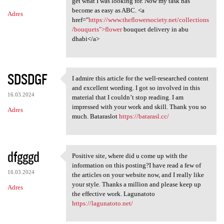
m
get what I was looking for. Now my task has
become as easy as ABC. <a
Adres
e
href="
https://www.theflowersociety.net/collections
n
/bouquets">flower
bouquet delivery in abu
dhabi</a>
t
a
r
SDSDGF
I admire this article for the well-researched content
I admire this article for the
z
and excellent wording. I got so involved in this
16.03.2024
material that I couldn’t stop reading. I am
e
impressed with your work and skill. Thank you so
Adres
much. Bataraslot
https://batarasl.cc/
dfgggd
Positive site, where did u come up with the
Positive site, where did u
information on this posting?I have read a few of
16.03.2024
the articles on your website now, and I really like
your style. Thanks a million and please keep up
Adres
the effective work. Lagunatoto
https://lagunatoto.net/