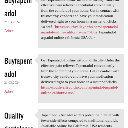
Get Tapentadol online without
effective pain reliever Tapentadol conveniently
adol
from the comfort of your home. Get in contact with
trustworthy vendors and have your medication
delivered right to your home in a matter of clicks.
21.03.2024
<a href="
https://southvalleyortho.com/tapentadol-
Adres
aspadol-online-california-usa/">Buy
Tapentadol
aspadol online california USA</a>
Buytapent
Get Tapentadol online without difficulty. Order the
Get Tapentadol online without
effective pain reliever Tapentadol conveniently
adol
from the comfort of your home. Get in contact with
trustworthy vendors and have your medication
delivered right to your home in a matter of clicks.
21.03.2024
https://southvalleyortho.com/tapentadol-aspadol-
Adres
online-california-usa/
Quality
Tapentadol (Aspadol) offers potent pain relief with
Tapentadol (Aspadol) offers
fewer side effects compared to traditional opioids.
Available online for California, USA residents