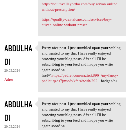
https://southvalleyortho.com/buy-ativan-online-
without-prescription/
https://quality-dentalcare.com/services/buy-
ativan-online-without-prescr...
ABDULHA
Pretty nice post. I just stumbled upon your weblog
Pretty nice post. I just
and wanted to say that I have really enjoyed
DI
browsing your blog posts. After all I’ll be
subscribing to your feed and I hope you write
again soon! <a
20.03.2024
href="
https://padlet.com/nazirck896_/my-fancy-
Adres
padlet-qzds7jmsc8vkfht4/wish/292...
badge</a>
ABDULHA
Pretty nice post. I just stumbled upon your weblog
Pretty nice post. I just
and wanted to say that I have really enjoyed
DI
browsing your blog posts. After all I’ll be
subscribing to your feed and I hope you write
again soon! <a
20.03.2024