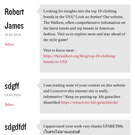
Robert
Looking for insights into the top 10 clothing
Looking for insights into the
brands in the USA? Look no further! Our website,
James
The Walkers, offers comprehensive information on
the latest trends and top brands in American
fashion. Visit us to explore more and stay ahead of
16.03.2024
the style game!
Adres
Visit to know more -
https://thewalkers.org/blog/top-10-clothing-
brands-in-USA
sdgff
I was reading some of your content on this website
I was reading some of your
and I conceive this internet site is really
16.03.2024
informative ! Keep on putting up. kfz gutachter
düsseldorf
https://www.h-tec-kfz-gutachter.de/
Adres
sdgdfdf
I appreciated your work very thanks UFABET88s
I appreciated your work very
เว็บตรงไม่ผ่านเอเย่นต์