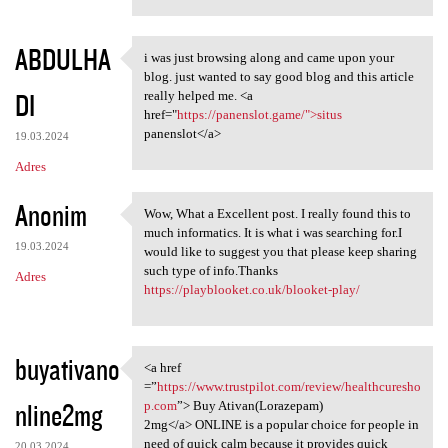
ABDULHA
i was just browsing along and came upon your
i was just browsing along and
blog. just wanted to say good blog and this article
DI
really helped me. <a
href="
https://panenslot.game/">situs
panenslot</a>
19.03.2024
Adres
Anonim
Wow, What a Excellent post. I really found this to
Wow, What a Excellent post. I
much informatics. It is what i was searching for.I
19.03.2024
would like to suggest you that please keep sharing
such type of info.Thanks
Adres
https://playblooket.co.uk/blooket-play/
buyativano
<a href
<a href =”https://www
=”
https://www.trustpilot.com/review/healthcuresho
nline2mg
p.com
”> Buy Ativan(Lorazepam)
2mg</a> ONLINE is a popular choice for people in
need of quick calm because it provides quick
20.03.2024