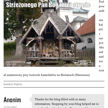
Pod
pow
iedź
:
szu
kaj
prz
y
szo
pce.
Abs
urd
nad
zor
u
zost
ał namierzony przy kościele kamedułów na Bielanach (Warszawa).
kamery-bajery
K
Anonim
Thanks for the blog filled with so many
Thanks for the blog filled
o
information. Stopping by your blog helped me to
15.03.2024