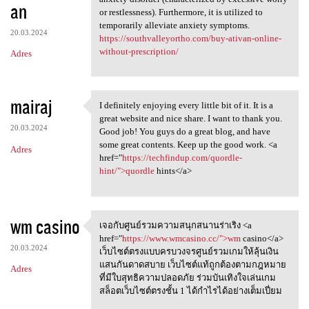
an
or restlessness). Furthermore, it is utilized to
temporarily alleviate anxiety symptoms.
20.03.2024
https://southvalleyortho.com/buy-ativan-online-
without-prescription/
Adres
mairaj
I definitely enjoying every little bit of it. It is a
I definitely enjoying every
great website and nice share. I want to thank you.
20.03.2024
Good job! You guys do a great blog, and have
some great contents. Keep up the good work. <a
Adres
href="
https://techfindup.com/quordle-
hint/">quordle
hints</a>
wm casino
เจอกับศูนย์รวมความสนุกสนานร่าเริง <a
เจอกับศูนย์รวมความสนุกสนานร่า
href="
https://www.wmcasino.cc/">wm
casino</a>
20.03.2024
เว็บไซต์ตรงแบบครบวงจรศูนย์รวมเกมให้ลุ้นเงิน
แสนกันดาดสบาย เว็บไซต์แท้ถูกต้องตามกฎหมาย
Adres
ที่มีใบสุทธิความปลอดภัย ร่วมบันเทิงใจเล่นเกม
สล็อตเว็บไซต์ตรงชั้น 1 ได้กำไรได้อย่างเต็มเปี่ยม