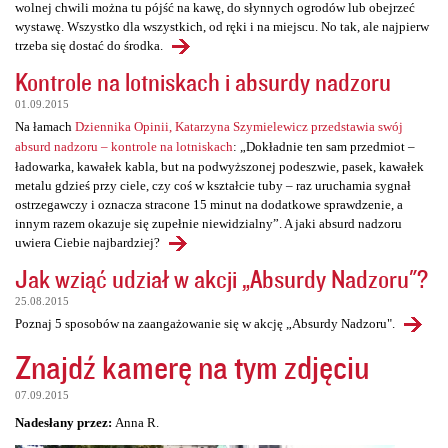
wolnej chwili można tu pójść na kawę, do słynnych ogrodów lub obejrzeć
wystawę. Wszystko dla wszystkich, od ręki i na miejscu. No tak, ale najpierw
trzeba się dostać do środka.
Kontrole na lotniskach i absurdy nadzoru
01.09.2015
Na łamach
Dziennika Opinii, Katarzyna Szymielewicz przedstawia swój
absurd nadzoru – kontrole na lotniskach
: „Dokładnie ten sam przedmiot –
ładowarka, kawałek kabla, but na podwyższonej podeszwie, pasek, kawałek
metalu gdzieś przy ciele, czy coś w kształcie tuby – raz uruchamia sygnał
ostrzegawczy i oznacza stracone 15 minut na dodatkowe sprawdzenie, a
innym razem okazuje się zupełnie niewidzialny”. A jaki absurd nadzoru
uwiera Ciebie najbardziej?
Jak wziąć udział w akcji „Absurdy Nadzoru"?
25.08.2015
Poznaj 5 sposobów na zaangażowanie się w akcję „Absurdy Nadzoru".
Znajdź kamerę na tym zdjęciu
07.09.2015
Nadesłany przez:
Anna R.