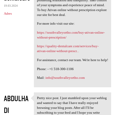
promoting relaxation and tranquility. Take control
of your symptoms and experience peace of mind.
19.03.2024
To buy Ativan online without prescription explore
Adres
our site for best deal.
For more info visit our site:
https://southvalleyortho.com/buy-ativan-online-
without-prescription/
https://quality-dentalcare.com/services/buy-
ativan-online-without-prescr...
For assistance, contact our team. We're here to help!
Phone: - +1 518-300-1106
Mail:
info@southvalleyortho.com
ABDULHA
Pretty nice post. I just stumbled upon your weblog
Pretty nice post. I just
and wanted to say that I have really enjoyed
DI
browsing your blog posts. After all I’ll be
subscribing to your feed and I hope you write