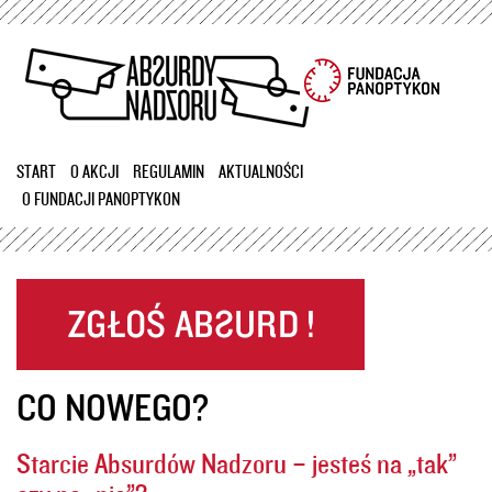
Przejdź
do
treści
START
O AKCJI
REGULAMIN
AKTUALNOŚCI
O FUNDACJI PANOPTYKON
CO NOWEGO?
Starcie Absurdów Nadzoru – jesteś na „tak”