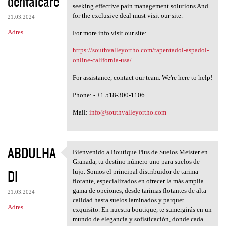
dentalcare
seeking effective pain management solutions And
for the exclusive deal must visit our site.
21.03.2024
Adres
For more info visit our site:
https://southvalleyortho.com/tapentadol-aspadol-
online-california-usa/
For assistance, contact our team. We're here to help!
Phone: - +1 518-300-1106
Mail:
info@southvalleyortho.com
ABDULHA
Bienvenido a Boutique Plus de Suelos Meister en
Bienvenido a Boutique Plus de
Granada, tu destino número uno para suelos de
DI
lujo. Somos el principal distribuidor de tarima
flotante, especializados en ofrecer la más amplia
gama de opciones, desde tarimas flotantes de alta
21.03.2024
calidad hasta suelos laminados y parquet
Adres
exquisito. En nuestra boutique, te sumergirás en un
mundo de elegancia y sofisticación, donde cada