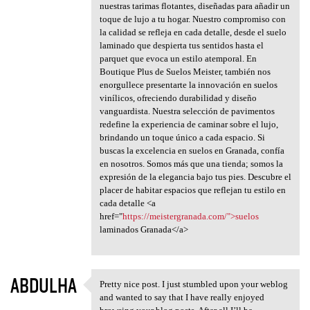
nuestras tarimas flotantes, diseñadas para añadir un
toque de lujo a tu hogar. Nuestro compromiso con
la calidad se refleja en cada detalle, desde el suelo
laminado que despierta tus sentidos hasta el
parquet que evoca un estilo atemporal. En
Boutique Plus de Suelos Meister, también nos
enorgullece presentarte la innovación en suelos
vinílicos, ofreciendo durabilidad y diseño
vanguardista. Nuestra selección de pavimentos
redefine la experiencia de caminar sobre el lujo,
brindando un toque único a cada espacio. Si
buscas la excelencia en suelos en Granada, confía
en nosotros. Somos más que una tienda; somos la
expresión de la elegancia bajo tus pies. Descubre el
placer de habitar espacios que reflejan tu estilo en
cada detalle <a
href="
https://meistergranada.com/">suelos
laminados Granada</a>
ABDULHA
Pretty nice post. I just stumbled upon your weblog
Pretty nice post. I just
and wanted to say that I have really enjoyed