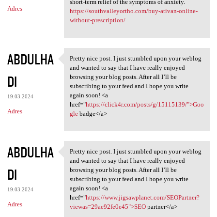
short-term relief of the symptoms of anxiety.
Adres
https://southvalleyortho.com/buy-ativan-online-
without-prescription/
ABDULHA
Pretty nice post. I just stumbled upon your weblog
Pretty nice post. I just
and wanted to say that I have really enjoyed
DI
browsing your blog posts. After all I’ll be
subscribing to your feed and I hope you write
again soon! <a
19.03.2024
href="
https://click4r.com/posts/g/15115139/">Goo
Adres
gle
badge</a>
ABDULHA
Pretty nice post. I just stumbled upon your weblog
Pretty nice post. I just
and wanted to say that I have really enjoyed
DI
browsing your blog posts. After all I’ll be
subscribing to your feed and I hope you write
again soon! <a
19.03.2024
href="
https://www.jigsawplanet.com/SEOPartner?
Adres
viewas=29ae92fe0e45">SEO
partner</a>