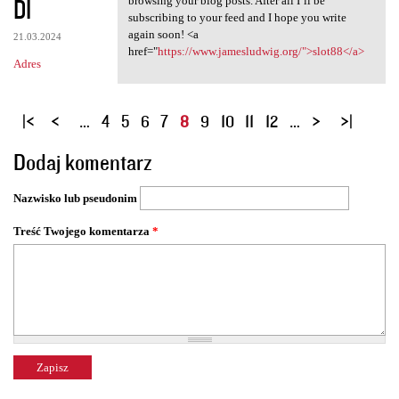
DI
browsing your blog posts. After all I’ll be
subscribing to your feed and I hope you write
again soon! <a
21.03.2024
href="
https://www.jamesludwig.org/">slot88</a>
Adres
S
…
4
5
6
7
8
9
10
11
12
…
t
Dodaj komentarz
r
o
Nazwisko lub pseudonim
n
y
Treść Twojego komentarza
*