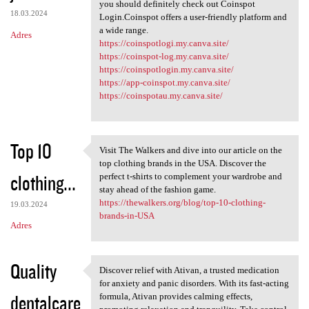
Hassle-free cryptocurrency
you should definitely check out Coinspot
18.03.2024
Login.Coinspot offers a user-friendly platform and
a wide range.
Adres
https://coinspotlogi.my.canva.site/
https://coinspot-log.my.canva.site/
https://coinspotlogin.my.canva.site/
https://app-coinspot.my.canva.site/
https://coinspotau.my.canva.site/
Top 10
Visit The Walkers and dive into our article on the
Visit The Walkers and dive
top clothing brands in the USA. Discover the
clothing...
perfect t-shirts to complement your wardrobe and
stay ahead of the fashion game.
https://thewalkers.org/blog/top-10-clothing-
19.03.2024
brands-in-USA
Adres
Quality
Discover relief with Ativan, a trusted medication
Discover relief with Ativan,
for anxiety and panic disorders. With its fast-acting
dentalcare
formula, Ativan provides calming effects,