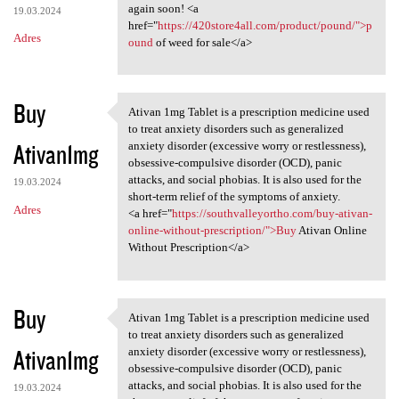
again soon! <a
19.03.2024
href="
https://420store4all.com/product/pound/">p
Adres
ound
of weed for sale</a>
Buy
Ativan 1mg Tablet is a prescription medicine used
Ativan 1mg Tablet is a
to treat anxiety disorders such as generalized
Ativan1mg
anxiety disorder (excessive worry or restlessness),
obsessive-compulsive disorder (OCD), panic
attacks, and social phobias. It is also used for the
19.03.2024
short-term relief of the symptoms of anxiety.
Adres
<a href="
https://southvalleyortho.com/buy-ativan-
online-without-prescription/">Buy
Ativan Online
Without Prescription</a>
Buy
Ativan 1mg Tablet is a prescription medicine used
Ativan 1mg Tablet is a
to treat anxiety disorders such as generalized
Ativan1mg
anxiety disorder (excessive worry or restlessness),
obsessive-compulsive disorder (OCD), panic
attacks, and social phobias. It is also used for the
19.03.2024