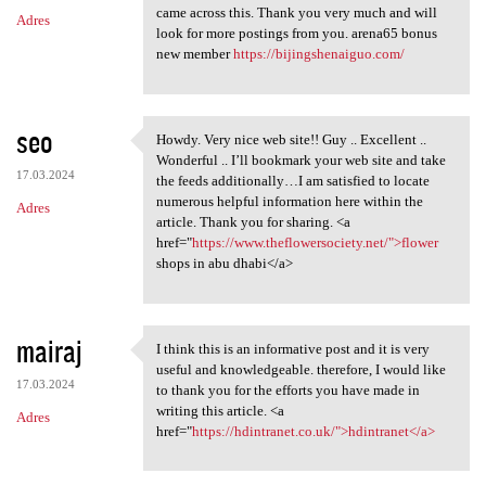
came across this. Thank you very much and will
Adres
look for more postings from you. arena65 bonus
new member
https://bijingshenaiguo.com/
seo
Howdy. Very nice web site!! Guy .. Excellent ..
Howdy. Very nice web site!!
Wonderful .. I’ll bookmark your web site and take
17.03.2024
the feeds additionally…I am satisfied to locate
numerous helpful information here within the
Adres
article. Thank you for sharing. <a
href="
https://www.theflowersociety.net/">flower
shops in abu dhabi</a>
mairaj
I think this is an informative post and it is very
I think this is an
useful and knowledgeable. therefore, I would like
17.03.2024
to thank you for the efforts you have made in
writing this article. <a
Adres
href="
https://hdintranet.co.uk/">hdintranet</a>