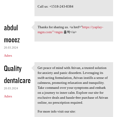
Call us: +1518-243-8384
abdul
Thanks for sharing us. <a href="
https://yaplay-
Thanks for sharing us. <a
mgm.com/">mgm
홀짝</a>
moeez
20.03.2024
Adres
Quality
Get peace of mind with Ativan, a trusted solution
Get peace of mind with Ativan
for anxiety and panic disorders. Leveraging its
dentalcare
swift-acting formulation, Ativan instills a sense of
calmness, promoting relaxation and tranquility.
Take command over your symptoms and embark
20.03.2024
on a journey to inner calm. Explore our site for
Adres
exclusive deals and hassle-free purchase of Ativan
online, no prescription required.
For more info visit our site: