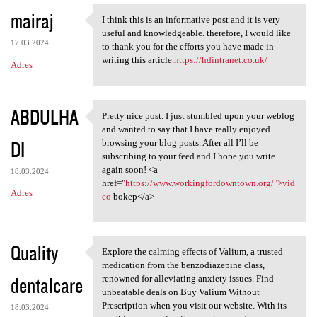
mairaj
I think this is an informative post and it is very
I think this is an
useful and knowledgeable. therefore, I would like
17.03.2024
to thank you for the efforts you have made in
writing this article.
https://hdintranet.co.uk/
Adres
ABDULHA
Pretty nice post. I just stumbled upon your weblog
Pretty nice post. I just
and wanted to say that I have really enjoyed
DI
browsing your blog posts. After all I’ll be
subscribing to your feed and I hope you write
again soon! <a
18.03.2024
href="
https://www.workingfordowntown.org/">vid
Adres
eo
bokep</a>
Quality
Explore the calming effects of Valium, a trusted
Explore the calming effects
medication from the benzodiazepine class,
dentalcare
renowned for alleviating anxiety issues. Find
unbeatable deals on Buy Valium Without
Prescription when you visit our website. With its
18.03.2024