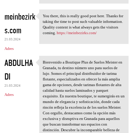
meinbezirk
You there, this is really good post here. Thanks for
You there, this is really
taking the time to post such valuable information.
s.com
Quality content is what always gets the visitors
coming.
https://meinbezirks.com/
21.03.2024
Adres
ABDULHA
Bienvenido a Boutique Plus de Suelos Meister en
Bienvenido a Boutique Plus de
Granada, tu destino número uno para suelos de
DI
lujo. Somos el principal distribuidor de tarima
flotante, especializados en ofrecer la más amplia
gama de opciones, desde tarimas flotantes de alta
21.03.2024
calidad hasta suelos laminados y parquet
Adres
exquisito. En nuestra boutique, te sumergirás en un
mundo de elegancia y sofisticación, donde cada
rincón refleja la excelencia de los suelos Meister.
Con orgullo, destacamos como la opción más
exclusiva y disruptiva en Granada para aquellos
que buscan transformar sus espacios con
distinción. Descubre la incomparable belleza de