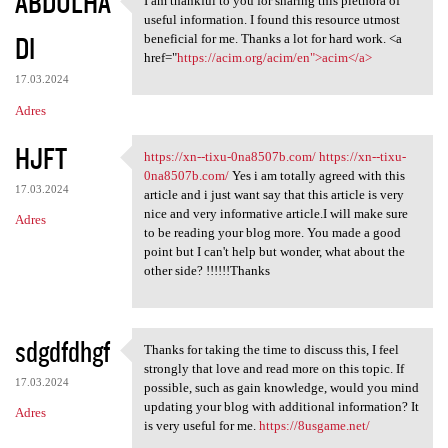
ABDULHA
I am thankful to you for sharing this plethora of
I am thankful to you for
useful information. I found this resource utmost
DI
beneficial for me. Thanks a lot for hard work. <a
href="
https://acim.org/acim/en">acim</a>
17.03.2024
Adres
HJFT
https://xn--tixu-0na8507b.com/
https://xn--tixu-
https://xn--tixu-0na8507b.com
0na8507b.com/
Yes i am totally agreed with this
17.03.2024
article and i just want say that this article is very
nice and very informative article.I will make sure
Adres
to be reading your blog more. You made a good
point but I can't help but wonder, what about the
other side? !!!!!!Thanks
sdgdfdhgf
Thanks for taking the time to discuss this, I feel
Thanks for taking the time to
strongly that love and read more on this topic. If
17.03.2024
possible, such as gain knowledge, would you mind
updating your blog with additional information? It
Adres
is very useful for me.
https://8usgame.net/