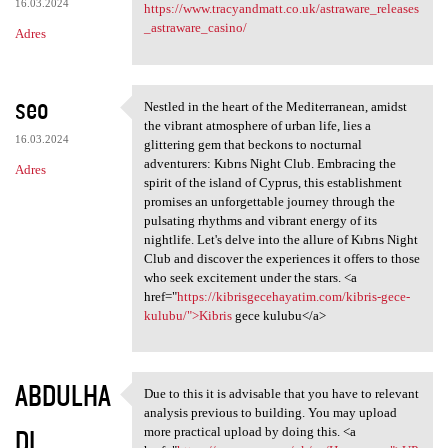
16.03.2024
https://www.tracyandmatt.co.uk/astraware_releases
_astraware_casino/
Adres
seo
Nestled in the heart of the Mediterranean, amidst
Nestled in the heart of the
the vibrant atmosphere of urban life, lies a
16.03.2024
glittering gem that beckons to nocturnal
adventurers: Kıbrıs Night Club. Embracing the
Adres
spirit of the island of Cyprus, this establishment
promises an unforgettable journey through the
pulsating rhythms and vibrant energy of its
nightlife. Let's delve into the allure of Kıbrıs Night
Club and discover the experiences it offers to those
who seek excitement under the stars. <a
href="
https://kibrisgecehayatim.com/kibris-gece-
kulubu/">Kibris
gece kulubu</a>
ABDULHA
Due to this it is advisable that you have to relevant
Due to this it is advisable
analysis previous to building. You may upload
DI
more practical upload by doing this. <a