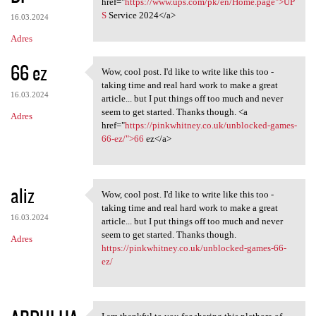
href="
https://www.ups.com/pk/en/Home.page">UP
S
Service 2024</a>
16.03.2024
Adres
66 ez
Wow, cool post. I'd like to write like this too -
Wow, cool post. I'd like to
taking time and real hard work to make a great
16.03.2024
article... but I put things off too much and never
seem to get started. Thanks though. <a
Adres
href="
https://pinkwhitney.co.uk/unblocked-games-
66-ez/">66
ez</a>
aliz
Wow, cool post. I'd like to write like this too -
Wow, cool post. I'd like to
taking time and real hard work to make a great
16.03.2024
article... but I put things off too much and never
seem to get started. Thanks though.
Adres
https://pinkwhitney.co.uk/unblocked-games-66-
ez/