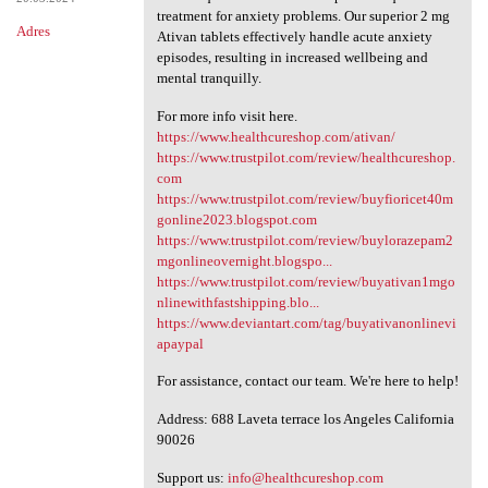
treatment for anxiety problems. Our superior 2 mg
Adres
Ativan tablets effectively handle acute anxiety
episodes, resulting in increased wellbeing and
mental tranquilly.
For more info visit here.
https://www.healthcureshop.com/ativan/
https://www.trustpilot.com/review/healthcureshop.
com
https://www.trustpilot.com/review/buyfioricet40m
gonline2023.blogspot.com
https://www.trustpilot.com/review/buylorazepam2
mgonlineovernight.blogspo...
https://www.trustpilot.com/review/buyativan1mgo
nlinewithfastshipping.blo...
https://www.deviantart.com/tag/buyativanonlinevi
apaypal
For assistance, contact our team. We're here to help!
Address: 688 Laveta terrace los Angeles California
90026
Support us:
info@healthcureshop.com