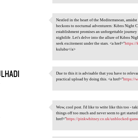
Nestled in the heart of the Mediterranean, amidst 
Nestled in the heart of the
beckons to nocturnal adventurers: Kıbrıs Night Cl
4
establishment promises an unforgettable journey 
nightlife. Let's delve into the allure of Kıbrıs N
seek excitement under the stars. <a href="
https:/
kulubu</a>
LHADI
Due to this it is advisable that you have to rele
Due to this it is advisable
practical upload by doing this. <a href="
https:/
4
Wow, cool post. I'd like to write like this too - ta
Wow, cool post. I'd like to
things off too much and never seem to get starte
4
href="
https://pinkwhitney.co.uk/unblocked-gam