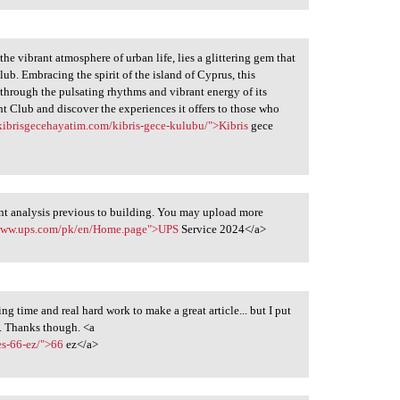
the vibrant atmosphere of urban life, lies a glittering gem that
ub. Embracing the spirit of the island of Cyprus, this
through the pulsating rhythms and vibrant energy of its
ight Club and discover the experiences it offers to those who
/kibrisgecehayatim.com/kibris-gece-kulubu/">Kibris
gece
vant analysis previous to building. You may upload more
/www.ups.com/pk/en/Home.page">UPS
Service 2024</a>
king time and real hard work to make a great article... but I put
d. Thanks though. <a
es-66-ez/">66
ez</a>