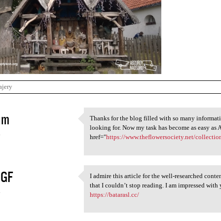
ajery
im
Thanks for the blog filled with so many informat
Thanks for the blog filled
looking for. Now my task has become as easy as 
4
href="
https://www.theflowersociety.net/collecti
GF
I admire this article for the well-researched cont
I admire this article for the
that I couldn’t stop reading. I am impressed with
4
https://batarasl.cc/