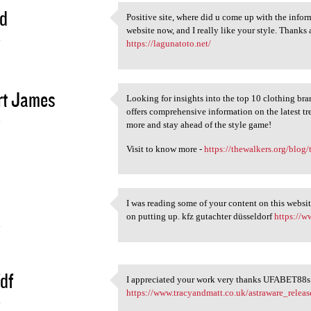
d
Positive site, where did u come up with the inform
Positive site, where did u
website now, and I really like your style. Thanks
4
https://lagunatoto.net/
rt James
Looking for insights into the top 10 clothing br
Looking for insights into the
offers comprehensive information on the latest tr
4
more and stay ahead of the style game!
Visit to know more -
https://thewalkers.org/blog
I was reading some of your content on this website
I was reading some of your
on putting up. kfz gutachter düsseldorf
https://w
4
df
I appreciated your work very thanks UFABET88s 
I appreciated your work very
https://www.tracyandmatt.co.uk/astraware_releas
4