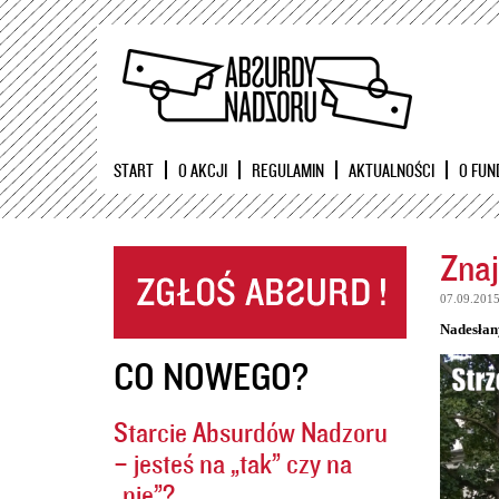
START
O AKCJI
REGULAMIN
AKTUALNOŚCI
O FUN
Znaj
07.09.201
Nadesłan
CO NOWEGO?
Starcie Absurdów Nadzoru
– jesteś na „tak” czy na
„nie”?