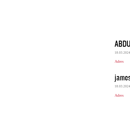
ABDU
18.03.202
Adres
jame
18.03.202
Adres