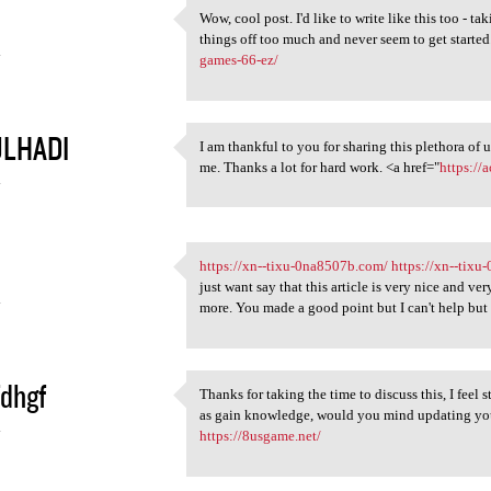
Wow, cool post. I'd like to write like this too - ta
Wow, cool post. I'd like to
things off too much and never seem to get starte
4
games-66-ez/
LHADI
I am thankful to you for sharing this plethora of 
I am thankful to you for
me. Thanks a lot for hard work. <a href="
https://
4
https://xn--tixu-0na8507b.com/
https://xn--tix
https://xn--tixu-0na8507b.com
just want say that this article is very nice and ve
4
more. You made a good point but I can't help but 
dhgf
Thanks for taking the time to discuss this, I feel 
Thanks for taking the time to
as gain knowledge, would you mind updating your 
4
https://8usgame.net/