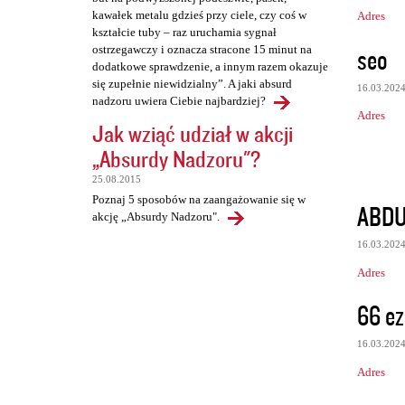
kawałek metalu gdzieś przy ciele, czy coś w
Adres
kształcie tuby – raz uruchamia sygnał
seo
ostrzegawczy i oznacza stracone 15 minut na
dodatkowe sprawdzenie, a innym razem okazuje
się zupełnie niewidzialny”. A jaki absurd
16.03.202
nadzoru uwiera Ciebie najbardziej?
Adres
Jak wziąć udział w akcji
„Absurdy Nadzoru"?
25.08.2015
Poznaj 5 sposobów na zaangażowanie się w
ABDU
akcję „Absurdy Nadzoru".
16.03.202
Adres
66 ez
16.03.202
Adres