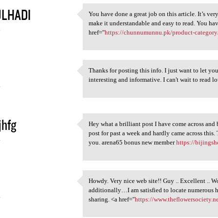
LHADI
You have done a great job on this article. It’s v
You have done a great job on
make it understandable and easy to read. You hav
4
href="
https://chunnumunnu.pk/product-category/
Thanks for posting this info. I just want to let yo
Thanks for posting this info.
interesting and informative. I can't wait to read 
4
jhfg
Hey what a brilliant post I have come across and 
Hey what a brilliant post I
post for past a week and hardly came across this
4
you. arena65 bonus new member
https://bijings
Howdy. Very nice web site!! Guy .. Excellent .. W
Howdy. Very nice web site!!
additionally…I am satisfied to locate numerous h
4
sharing. <a href="
https://www.theflowersociety.n