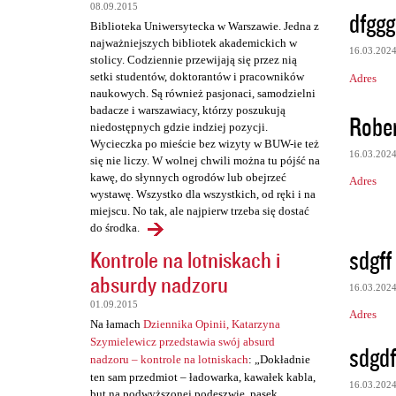
z
08.09.2015
dfggg
e
Biblioteka Uniwersytecka w Warszawie. Jedna z
najważniejszych bibliotek akademickich w
16.03.202
stolicy. Codziennie przewijają się przez nią
setki studentów, doktorantów i pracowników
Adres
naukowych. Są również pasjonaci, samodzielni
badacze i warszawiacy, którzy poszukują
Robe
niedostępnych gdzie indziej pozycji.
Wycieczka po mieście bez wizyty w BUW-ie też
16.03.202
się nie liczy. W wolnej chwili można tu pójść na
kawę, do słynnych ogrodów lub obejrzeć
Adres
wystawę. Wszystko dla wszystkich, od ręki i na
miejscu. No tak, ale najpierw trzeba się dostać
do środka.
sdgff
Kontrole na lotniskach i
absurdy nadzoru
16.03.202
01.09.2015
Adres
Na łamach
Dziennika Opinii, Katarzyna
Szymielewicz przedstawia swój absurd
sdgdf
nadzoru – kontrole na lotniskach
: „Dokładnie
ten sam przedmiot – ładowarka, kawałek kabla,
16.03.202
but na podwyższonej podeszwie, pasek,