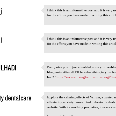
j
I think this is an informative post and it is very
I think this is an
for the efforts you have made in writing this artic
4
j
I think this is an informative post and it is very
I think this is an
for the efforts you have made in writing this artic
4
LHADI
Pretty nice post. I just stumbled upon your webl
Pretty nice post. I just
blog posts. After all I’ll be subscribing to your 
4
href="
https://www.workingfordowntown.org/">v
ty dentalcare
Explore the calming effects of Valium, a trusted
Explore the calming effects
alleviating anxiety issues. Find unbeatable deal
4
website. With its soothing properties, it eases str