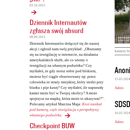
03.10.2015
Dziennik Internautów
zgłasza swój absurd
08.09.2015
Dziennik Internautów dołączył się do naszej
akcji i zgłosił nam swój przykład: „Oburzamy
kamery-b
się na inwigilację w internecie, na działania
amerykańskich służb, ale co wiemy o
K
inwigilacji na własnym podwórku? Czy
Anon
myślałeś, że gdy stoisz sobie pod blokiem,
o
możesz być ciągle obserwowany np. przez
15.03.202
m
człowieka ze straży miejskiej, który siedzi przy
biurku i pije kawę? Czy myślałeś, ile naprawdę
Adres
e
kamer może być w Twojej okolicy? A może
n
spojrzysz na mapkę, która może to ukazywać?”.
SDSD
Polecamy artykuł Marcina Maja:
Ktoś nasikał
t
pod kamerą, czyli inwigilacja z perspektywy
a
16.03.202
własnego podwórka
.
r
Adres
Checkpoint BUW