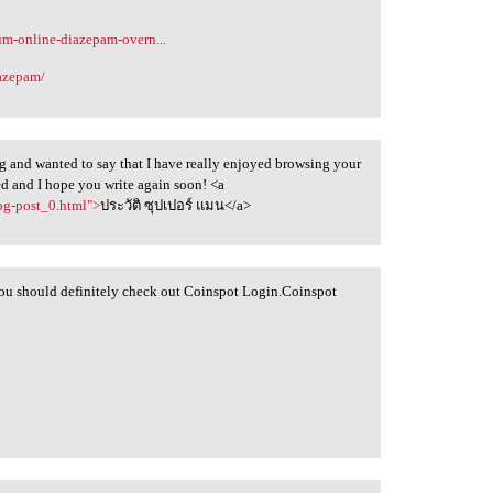
ium-online-diazepam-overn...
iazepam/
og and wanted to say that I have really enjoyed browsing your
feed and I hope you write again soon! <a
og-post_0.html">
ประวัติ ซุปเปอร์ แมน</a>
 you should definitely check out Coinspot Login.Coinspot