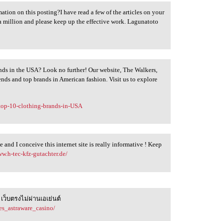
ation on this posting?I have read a few of the articles on your
 a million and please keep up the effective work. Lagunatoto
ands in the USA? Look no further! Our website, The Walkers,
ends and top brands in American fashion. Visit us to explore
/top-10-clothing-brands-in-USA
 and I conceive this internet site is really informative ! Keep
ww.h-tec-kfz-gutachter.de/
เว็บตรงไม่ผ่านเอเย่นต์
es_astraware_casino/