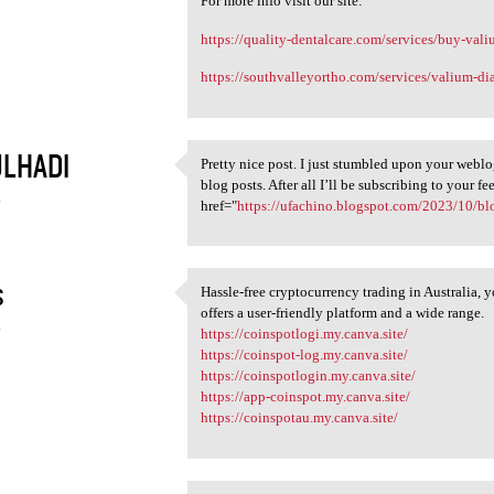
For more info visit our site:
https://quality-dentalcare.com/services/buy-val
https://southvalleyortho.com/services/valium-d
LHADI
Pretty nice post. I just stumbled upon your webl
Pretty nice post. I just
blog posts. After all I’ll be subscribing to your 
4
href="
https://ufachino.blogspot.com/2023/10/bl
s
Hassle-free cryptocurrency trading in Australia,
Hassle-free cryptocurrency
offers a user-friendly platform and a wide range.
4
https://coinspotlogi.my.canva.site/
https://coinspot-log.my.canva.site/
https://coinspotlogin.my.canva.site/
https://app-coinspot.my.canva.site/
https://coinspotau.my.canva.site/