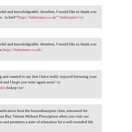
 useful and knowledgeable. therefore, I would like to thank you
le. <a href="
https://hdintranet.co.uk/">hdintranet</a>
 useful and knowledgeable. therefore, I would like to thank you
le.
https://hdintranet.co.uk/
og and wanted to say that I have really enjoyed browsing your
feed and I hope you write again soon! <a
ideo
bokep</a>
 medication from the benzodiazepine class, renowned for
s on Buy Valium Without Prescription when you visit our
ess and promotes a state of relaxation for a well-rounded life.