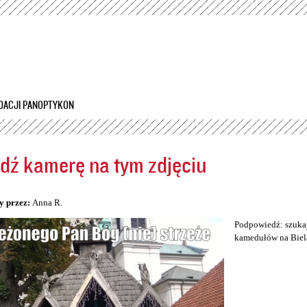
Przejdź
do
treści
DACJI PANOPTYKON
dź kamerę na tym zdjęciu
5
y przez:
Anna R.
Podpowiedź: szukaj
kamedułów na Biel