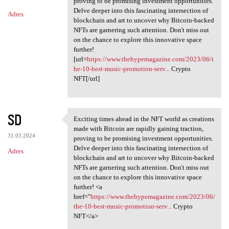
proving to be promising investment opportunities.
Delve deeper into this fascinating intersection of
Adres
blockchain and art to uncover why Bitcoin-backed
NFTs are garnering such attention. Don't miss out
on the chance to explore this innovative space
further!
[url=
https://www.thehypemagazine.com/2023/06/t
he-10-best-music-promotion-serv...
Crypto
NFT[/url]
SD
Exciting times ahead in the NFT world as creations
Exciting times ahead in the
made with Bitcoin are rapidly gaining traction,
31.03.2024
proving to be promising investment opportunities.
Delve deeper into this fascinating intersection of
Adres
blockchain and art to uncover why Bitcoin-backed
NFTs are garnering such attention. Don't miss out
on the chance to explore this innovative space
further! <a
href="
https://www.thehypemagazine.com/2023/06/
the-10-best-music-promotion-serv...
Crypto
NFT</a>