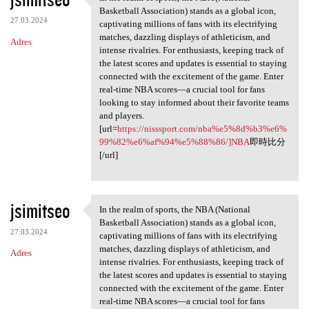
In the realm of sports, the
Basketball Association) stands as a global icon,
27.03.2024
captivating millions of fans with its electrifying
matches, dazzling displays of athleticism, and
Adres
intense rivalries. For enthusiasts, keeping track of
the latest scores and updates is essential to staying
connected with the excitement of the game. Enter
real-time NBA scores—a crucial tool for fans
looking to stay informed about their favorite teams
and players.
[url=
https://nisssport.com/nba%e5%8d%b3%e6%
99%82%e6%af%94%e5%88%86/]NBA
即時比分
[/url]
jsimitseo
In the realm of sports, the NBA (National
In the realm of sports, the
Basketball Association) stands as a global icon,
27.03.2024
captivating millions of fans with its electrifying
matches, dazzling displays of athleticism, and
Adres
intense rivalries. For enthusiasts, keeping track of
the latest scores and updates is essential to staying
connected with the excitement of the game. Enter
real-time NBA scores—a crucial tool for fans