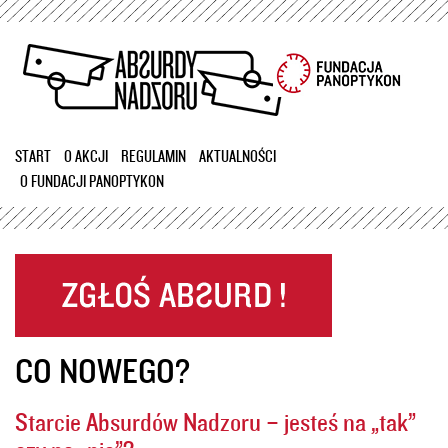
Przejdź
do
treści
START
O AKCJI
REGULAMIN
AKTUALNOŚCI
O FUNDACJI PANOPTYKON
CO NOWEGO?
Starcie Absurdów Nadzoru – jesteś na „tak”