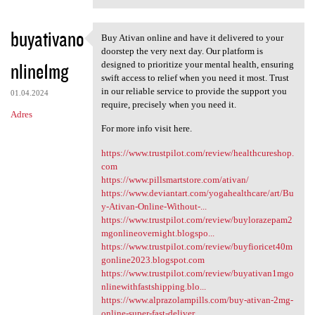
buyativano
Buy Ativan online and have it delivered to your
Buy Ativan online and have it
doorstep the very next day. Our platform is
nline1mg
designed to prioritize your mental health, ensuring
swift access to relief when you need it most. Trust
in our reliable service to provide the support you
01.04.2024
require, precisely when you need it.
Adres
For more info visit here.
https://www.trustpilot.com/review/healthcureshop.
com
https://www.pillsmartstore.com/ativan/
https://www.deviantart.com/yogahealthcare/art/Bu
y-Ativan-Online-Without-...
https://www.trustpilot.com/review/buylorazepam2
mgonlineovernight.blogspo...
https://www.trustpilot.com/review/buyfioricet40m
gonline2023.blogspot.com
https://www.trustpilot.com/review/buyativan1mgo
nlinewithfastshipping.blo...
https://www.alprazolampills.com/buy-ativan-2mg-
online-super-fast-deliver...