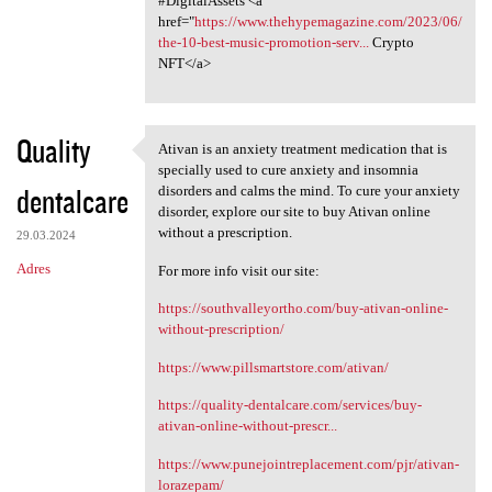
#DigitalAssets <a
href="
https://www.thehypemagazine.com/2023/06/
the-10-best-music-promotion-serv...
Crypto
NFT</a>
Quality
Ativan is an anxiety treatment medication that is
Ativan is an anxiety
specially used to cure anxiety and insomnia
dentalcare
disorders and calms the mind. To cure your anxiety
disorder, explore our site to buy Ativan online
without a prescription.
29.03.2024
Adres
For more info visit our site:
https://southvalleyortho.com/buy-ativan-online-
without-prescription/
https://www.pillsmartstore.com/ativan/
https://quality-dentalcare.com/services/buy-
ativan-online-without-prescr...
https://www.punejointreplacement.com/pjr/ativan-
lorazepam/