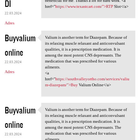
DI
m
beneficial for me. Thanks a lot for hard work. <a
href="
https://www.texastcart.com/">RTP
Slot</a>
e
22.03.2024
n
Adres
t
Buyvalium
a
Valium is another term for Diazepam. Because of
Valium is another term for
its relaxing muscle relaxant and anticonvulsant
r
online
qualities, it is a prescription medication. It is
z
among the most potent CNS depressants. The
medication that was prescribed for various
e
22.03.2024
ailments.
Adres
<a
href="
https://southvalleyortho.com/services/valiu
m-diazepam/">Buy
Valium Online</a>
Buyvalium
Valium is another term for Diazepam. Because of
Valium is another term for
its relaxing muscle relaxant and anticonvulsant
online
qualities, it is a prescription medication. It is
among the most potent CNS depressants. The
medication that was prescribed for various
22.03.2024
ailments.