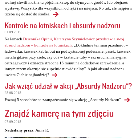
wolnej chwili można tu pójść na kawę, do słynnych ogrodów lub obejrzeć
wystawę. Wszystko dla wszystkich, od ręki i na miejscu. No tak, ale najpierw
trzeba się dostać do środka.
Kontrole na lotniskach i absurdy nadzoru
01.09.2015
Na łamach
Dziennika Opinii, Katarzyna Szymielewicz przedstawia swój
absurd nadzoru – kontrole na lotniskach
: „Dokładnie ten sam przedmiot –
ładowarka, kawałek kabla, but na podwyższonej podeszwie, pasek, kawałek
metalu gdzieś przy ciele, czy coś w kształcie tuby – raz uruchamia sygnał
ostrzegawczy i oznacza stracone 15 minut na dodatkowe sprawdzenie, a
innym razem okazuje się zupełnie niewidzialny”. A jaki absurd nadzoru
uwiera Ciebie najbardziej?
Jak wziąć udział w akcji „Absurdy Nadzoru"?
25.08.2015
Poznaj 5 sposobów na zaangażowanie się w akcję „Absurdy Nadzoru".
Znajdź kamerę na tym zdjęciu
07.09.2015
Nadesłany przez:
Anna R.