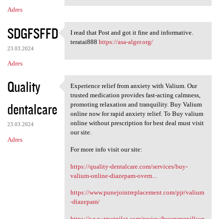
Adres
SDGFSFFD
I read that Post and got it fine and informative.
I read that Post and got it
teratai888
https://asa-alger.org/
23.03.2024
Adres
Quality
Experience relief from anxiety with Valium. Our
Experience relief from
trusted medication provides fast-acting calmness,
dentalcare
promoting relaxation and tranquility. Buy Valium
online now for rapid anxiety relief. To Buy valium
online without prescription for best deal must visit
23.03.2024
our site.
Adres
For more info visit our site:
https://quality-dentalcare.com/services/buy-
valium-online-diazepam-overn...
https://www.punejointreplacement.com/pjr/valium
-diazepam/
https://www.trustpilot.com/review/buyrxmgpillson