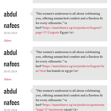
abdul
"Our women's underwear is all about celebrating
"Our women's underwear is all
you, offering unmatched comfort and a flawless fit
nafees
for every silhouette."<a
href='
https://mariefrance.eg/en/products/lingerie?
page=3'>Lingerie
Egypt</a>
26.03.2024
Adres
abdul
"Our women's underwear is all about celebrating
"Our women's underwear is all
you, offering unmatched comfort and a flawless fit
nafees
for every silhouette."<a
href='
https://mariefrance.eg/en/products/lingerie/br
as'>best
bra brands in egypt</a>
26.03.2024
Adres
abdul
"Our women's underwear is all about celebrating
"Our women's underwear is all
you, offering unmatched comfort and a flawless fit
nafees
for every silhouette."<a
href='
https://mariefrance.eg/en/products/sportswear
?page=2'>sportswear
egypt</a>
26.03.2024