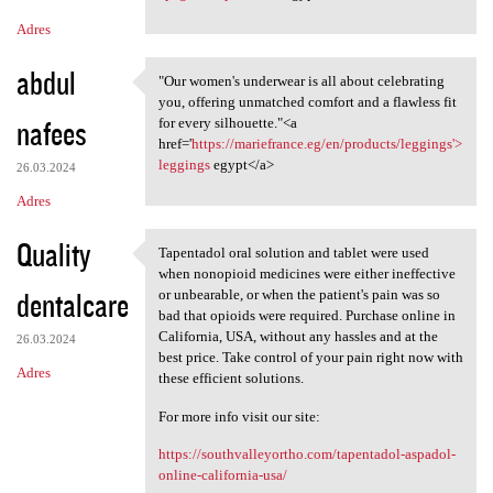
Adres
abdul
"Our women's underwear is all about celebrating
"Our women's underwear is all
you, offering unmatched comfort and a flawless fit
nafees
for every silhouette."<a
href='
https://mariefrance.eg/en/products/leggings'>
leggings
egypt</a>
26.03.2024
Adres
Quality
Tapentadol oral solution and tablet were used
Tapentadol oral solution and
when nonopioid medicines were either ineffective
dentalcare
or unbearable, or when the patient's pain was so
bad that opioids were required. Purchase online in
California, USA, without any hassles and at the
26.03.2024
best price. Take control of your pain right now with
Adres
these efficient solutions.
For more info visit our site:
https://southvalleyortho.com/tapentadol-aspadol-
online-california-usa/