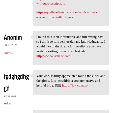
without-prescription/
https://quality-dentalcare.com/services/buy-
ativan-online-without-prescr...
Anonim
I found this is an informative and interesting post
I found this is an
so i think so it is very useful and knowledgeable. I
28.03.2024
would like to thank you for the efforts you have
made in writing this article. Taskade
Adres
https://www.taskade.com
fgdghgdhg
Your work is truly appreciated round the clock and
Your work is truly
the globe. It is incredibly a comprehensive and
gd
helpful blog. 借錢
https://lbk.com.tw/
28.03.2024
Adres