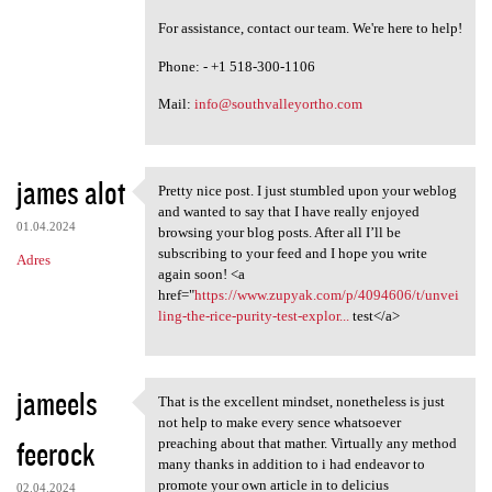
For assistance, contact our team. We're here to help!
Phone: - +1 518-300-1106
Mail:
info@southvalleyortho.com
james alot
Pretty nice post. I just stumbled upon your weblog
Pretty nice post. I just
and wanted to say that I have really enjoyed
01.04.2024
browsing your blog posts. After all I’ll be
subscribing to your feed and I hope you write
Adres
again soon! <a
href="
https://www.zupyak.com/p/4094606/t/unvei
ling-the-rice-purity-test-explor...
test</a>
jameels
That is the excellent mindset, nonetheless is just
That is the excellent mindset
not help to make every sence whatsoever
feerock
preaching about that mather. Virtually any method
many thanks in addition to i had endeavor to
promote your own article in to delicius
02.04.2024