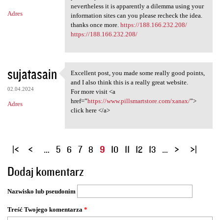
nevertheless it is apparently a dilemma using your
Adres
information sites can you please recheck the idea.
thanks once more.
https://188.166.232.208/
https://188.166.232.208/
sujatasain
Excellent post, you made some really good points,
Excellent post, you made some
and I also think this is a really great website.
02.04.2024
For more visit <a
href=”
https://www.pillsmartstore.com/xanax/
”>
Adres
click here </a>
S
…
5
6
7
8
9
10
11
12
13
…
t
Dodaj komentarz
r
o
Nazwisko lub pseudonim
n
y
Treść Twojego komentarza
*