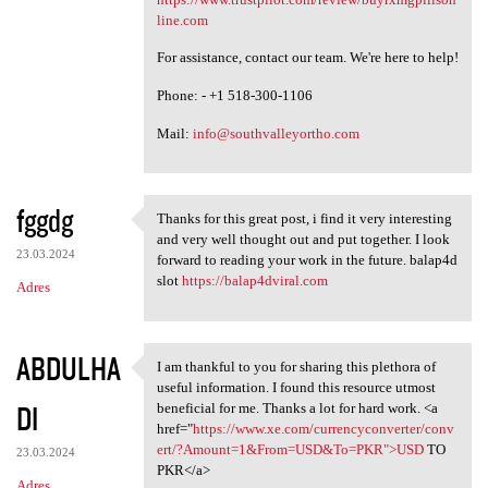
line.com
For assistance, contact our team. We're here to help!
Phone: - +1 518-300-1106
Mail:
info@southvalleyortho.com
fggdg
Thanks for this great post, i find it very interesting
Thanks for this great post, i
and very well thought out and put together. I look
23.03.2024
forward to reading your work in the future. balap4d
slot
https://balap4dviral.com
Adres
ABDULHA
I am thankful to you for sharing this plethora of
I am thankful to you for
useful information. I found this resource utmost
DI
beneficial for me. Thanks a lot for hard work. <a
href="
https://www.xe.com/currencyconverter/conv
ert/?Amount=1&From=USD&To=PKR">USD
TO
23.03.2024
PKR</a>
Adres