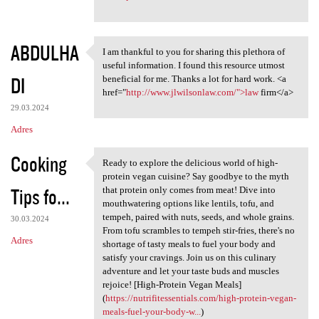
ABDULHA
I am thankful to you for sharing this plethora of
I am thankful to you for
useful information. I found this resource utmost
DI
beneficial for me. Thanks a lot for hard work. <a
href="
http://www.jlwilsonlaw.com/">law
firm</a>
29.03.2024
Adres
Cooking
Ready to explore the delicious world of high-
Ready to explore the
protein vegan cuisine? Say goodbye to the myth
Tips fo...
that protein only comes from meat! Dive into
mouthwatering options like lentils, tofu, and
tempeh, paired with nuts, seeds, and whole grains.
30.03.2024
From tofu scrambles to tempeh stir-fries, there's no
Adres
shortage of tasty meals to fuel your body and
satisfy your cravings. Join us on this culinary
adventure and let your taste buds and muscles
rejoice! [High-Protein Vegan Meals]
(
https://nutrifitessentials.com/high-protein-vegan-
meals-fuel-your-body-w...
)