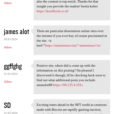
also the content is top-notch. Thanks for that
Adres
insight you provide the readers! berita kubet
https://kuofficial.co.id/
james alot
There are particular dissertation online sites over
There are particular
the internet if you ever buy of course proclaimed in
30.03.2024
the site. <a
href="
https://monetrizer.com/">monetrizer</a>
Adres
ggffghg
Positive site, where did u come up with the
Positive site, where did u
information on this posting? I'm pleased I
31.03.2024
discovered it though, ill be checking back soon to
find out what additional posts you include.
Adres
asianslot88
https://66.135.4.101s
SD
Exciting times ahead in the NFT world as creations
Exciting times ahead in the
made with Bitcoin are rapidly gaining traction,
31.03.2024