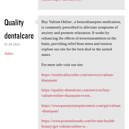
Quality
Buy Valium Online , a benzodiazepine medication,
Buy Valium Online , a
is commonly prescribed to alleviate symptoms of
dentalcare
anxiety and promote relaxation. It works by
enhancing the effects of neurotransmitters in the
brain, providing relief from stress and tension
01.04.2024
explore our site for the best deal in the united
Adres
states.
For more info visit our site:
https://southvalleyortho.com/services/valium-
diazepam/
https://quality-dentalcare.com/services/buy-
valium-online-diazepam-overn...
https://www.punejointreplacement.com/pjr/valium
-diazepam/
https://www.postonlineads.com/for-sale/health-
beauty/get-valium-online-w...