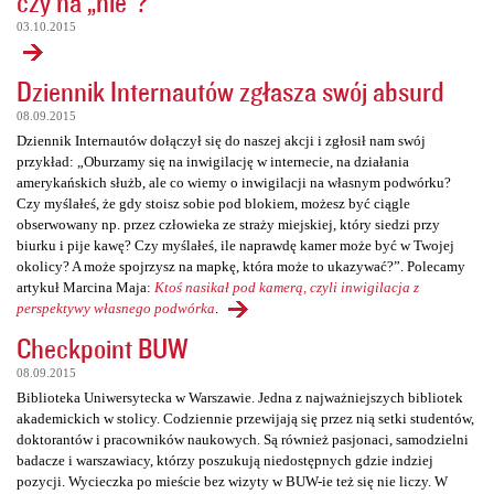
czy na „nie”?
03.10.2015
Dziennik Internautów zgłasza swój absurd
08.09.2015
Dziennik Internautów dołączył się do naszej akcji i zgłosił nam swój
przykład: „Oburzamy się na inwigilację w internecie, na działania
amerykańskich służb, ale co wiemy o inwigilacji na własnym podwórku?
Czy myślałeś, że gdy stoisz sobie pod blokiem, możesz być ciągle
obserwowany np. przez człowieka ze straży miejskiej, który siedzi przy
biurku i pije kawę? Czy myślałeś, ile naprawdę kamer może być w Twojej
okolicy? A może spojrzysz na mapkę, która może to ukazywać?”. Polecamy
artykuł Marcina Maja:
Ktoś nasikał pod kamerą, czyli inwigilacja z
perspektywy własnego podwórka
.
Checkpoint BUW
08.09.2015
Biblioteka Uniwersytecka w Warszawie. Jedna z najważniejszych bibliotek
akademickich w stolicy. Codziennie przewijają się przez nią setki studentów,
doktorantów i pracowników naukowych. Są również pasjonaci, samodzielni
badacze i warszawiacy, którzy poszukują niedostępnych gdzie indziej
pozycji. Wycieczka po mieście bez wizyty w BUW-ie też się nie liczy. W