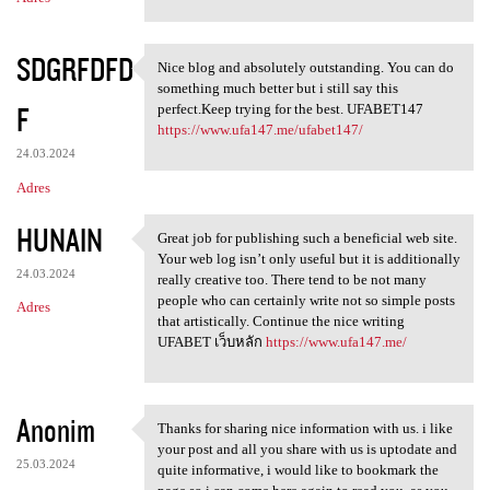
SDGRFDFD
Nice blog and absolutely outstanding. You can do
Nice blog and absolutely
something much better but i still say this
F
perfect.Keep trying for the best. UFABET147
https://www.ufa147.me/ufabet147/
24.03.2024
Adres
HUNAIN
Great job for publishing such a beneficial web site.
Great job for publishing such
Your web log isn’t only useful but it is additionally
24.03.2024
really creative too. There tend to be not many
people who can certainly write not so simple posts
Adres
that artistically. Continue the nice writing
UFABET เว็บหลัก
https://www.ufa147.me/
Anonim
Thanks for sharing nice information with us. i like
Thanks for sharing nice
your post and all you share with us is uptodate and
25.03.2024
quite informative, i would like to bookmark the