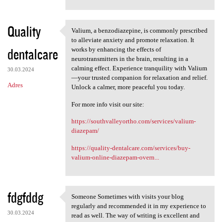
Quality
Valium, a benzodiazepine, is commonly prescribed
Valium, a benzodiazepine, is
to alleviate anxiety and promote relaxation. It
dentalcare
works by enhancing the effects of
neurotransmitters in the brain, resulting in a
calming effect. Experience tranquility with Valium
30.03.2024
—your trusted companion for relaxation and relief.
Adres
Unlock a calmer, more peaceful you today.
For more info visit our site:
https://southvalleyortho.com/services/valium-
diazepam/
https://quality-dentalcare.com/services/buy-
valium-online-diazepam-overn...
fdgfddg
Someone Sometimes with visits your blog
Someone Sometimes with visits
regularly and recommended it in my experience to
30.03.2024
read as well. The way of writing is excellent and