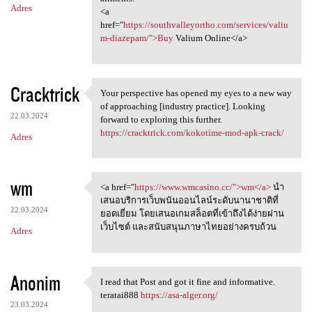
Adres
<a
href="
https://southvalleyortho.com/services/valiu
m-diazepam/">Buy
Valium Online</a>
Cracktrick
Your perspective has opened my eyes to a new way
Your perspective has opened
of approaching [industry practice]. Looking
22.03.2024
forward to exploring this further.
https://cracktrick.com/kokotime-mod-apk-crack/
Adres
wm
<a href="
https://www.wmcasino.cc/">wm</a>
นำ
<a href="https://www.wmcasino
เสนอบริการเว็บพนันออนไลน์ระดับนานาชาติที่
22.03.2024
ยอดเยี่ยม โดยเสนอเกมสล็อตที่เข้าถึงได้ง่ายผ่าน
เว็บไซต์ และสนับสนุนภาษาไทยอย่างครบถ้วน
Adres
Anonim
I read that Post and got it fine and informative.
I read that Post and got it
teratai888
https://asa-alger.org/
23.03.2024