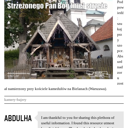
Pod
pow
iedź
:
szu
kaj
prz
y
szo
pce.
Abs
urd
nad
zor
u
zost
ał namierzony przy kościele kamedułów na Bielanach (Warszawa).
kamery-bajery
K
ABDULHA
I am thankful to you for sharing this plethora of
I am thankful to you for
o
useful information. I found this resource utmost