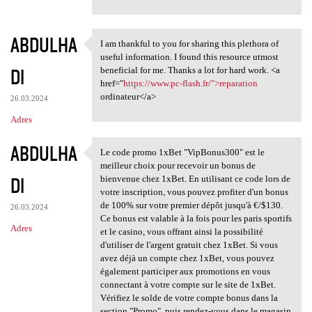
ABDULHA
I am thankful to you for sharing this plethora of
I am thankful to you for
useful information. I found this resource utmost
DI
beneficial for me. Thanks a lot for hard work. <a
href="
https://www.pc-flash.fr/">reparation
ordinateur</a>
26.03.2024
Adres
ABDULHA
Le code promo 1xBet "VipBonus300" est le
Le code promo 1xBet
meilleur choix pour recevoir un bonus de
DI
bienvenue chez 1xBet. En utilisant ce code lors de
votre inscription, vous pouvez profiter d'un bonus
de 100% sur votre premier dépôt jusqu'à €/$130.
26.03.2024
Ce bonus est valable à la fois pour les paris sportifs
Adres
et le casino, vous offrant ainsi la possibilité
d'utiliser de l'argent gratuit chez 1xBet. Si vous
avez déjà un compte chez 1xBet, vous pouvez
également participer aux promotions en vous
connectant à votre compte sur le site de 1xBet.
Vérifiez le solde de votre compte bonus dans la
section "Promo", puis rendez-vous dans le magasin