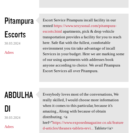
Pitampura
Escort Service Pitampura incall facility in our
Escort Service Pitampura
rented
https://www.sexysonal.com/pitampura-
Escorts
escorts.html
apartments, pick & drop vehicle
transportation provides a facility for you to reach
here. Safe flat with the fullest, comfortable
30.03.2024
environment you tin take advantage of incall
Adres
Services in your budget. Here we are marking some
of our using apartments with addresses book
anyone according to choice. We avail Pitampura
Escort Services all over Pitampura.
ABDULHA
Everybody loves most of the conversations, We
Everybody loves most of the
really skilled, I would choose more information
DI
when it comes to this particular, because it's
amazing., Along with because of obtain
distributing. <a
30.03.2024
href="
https://www.exposedmagazine.co.uk/feature
Adres
d-articles/theanex-tablets-revi...
Tablets</a>