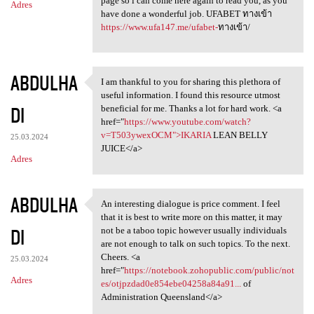
page so i can come here again to read you, as you
Adres
have done a wonderful job. UFABET ทางเข้า
https://www.ufa147.me/ufabet-
ทางเข้า/
ABDULHA
I am thankful to you for sharing this plethora of
I am thankful to you for
useful information. I found this resource utmost
DI
beneficial for me. Thanks a lot for hard work. <a
href="
https://www.youtube.com/watch?
v=T503ywexOCM">IKARIA
LEAN BELLY
25.03.2024
JUICE</a>
Adres
ABDULHA
An interesting dialogue is price comment. I feel
An interesting dialogue is
that it is best to write more on this matter, it may
DI
not be a taboo topic however usually individuals
are not enough to talk on such topics. To the next.
Cheers. <a
25.03.2024
href="
https://notebook.zohopublic.com/public/not
Adres
es/otjpzdad0e854ebe04258a84a91...
of
Administration Queensland</a>