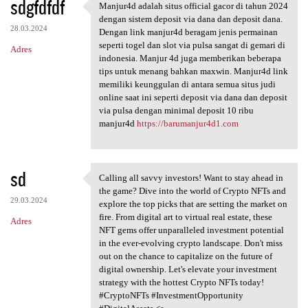
sdgfdfdf
Manjur4d adalah situs official gacor di tahun 2024
Manjur4d adalah situs
dengan sistem deposit via dana dan deposit dana.
28.03.2024
Dengan link manjur4d beragam jenis permainan
seperti togel dan slot via pulsa sangat di gemari di
Adres
indonesia. Manjur 4d juga memberikan beberapa
tips untuk menang bahkan maxwin. Manjur4d link
memiliki keunggulan di antara semua situs judi
online saat ini seperti deposit via dana dan deposit
via pulsa dengan minimal deposit 10 ribu
manjur4d
https://barumanjur4d1.com
sd
Calling all savvy investors! Want to stay ahead in
Calling all savvy investors!
the game? Dive into the world of Crypto NFTs and
29.03.2024
explore the top picks that are setting the market on
fire. From digital art to virtual real estate, these
Adres
NFT gems offer unparalleled investment potential
in the ever-evolving crypto landscape. Don't miss
out on the chance to capitalize on the future of
digital ownership. Let's elevate your investment
strategy with the hottest Crypto NFTs today!
#CryptoNFTs #InvestmentOpportunity