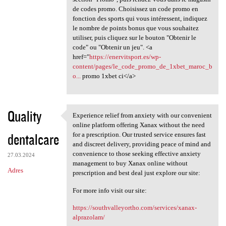
de codes promo. Choisissez un code promo en
fonction des sports qui vous intéressent, indiquez
le nombre de points bonus que vous souhaitez
utiliser, puis cliquez sur le bouton "Obtenir le
code" ou "Obtenir un jeu". <a
href="
https://enervitsport.es/wp-
content/pages/le_code_promo_de_1xbet_maroc_b
o...
promo 1xbet ci</a>
Quality
Experience relief from anxiety with our convenient
Experience relief from
online platform offering Xanax without the need
dentalcare
for a prescription. Our trusted service ensures fast
and discreet delivery, providing peace of mind and
convenience to those seeking effective anxiety
27.03.2024
management to buy Xanax online without
Adres
prescription and best deal just explore our site:
For more info visit our site:
https://southvalleyortho.com/services/xanax-
alprazolam/