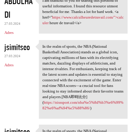
ABDULHA
I am thankful to you for sharing this plethora of
I am thankful to you for
useful information. I found this resource utmost
DI
beneficial for me. Thanks a lot for hard work. <a
href="
https://www.calculheuredetravail.com/">calc
uler
heure de travail</a>
27.03.2024
Adres
jsimitseo
In the realm of sports, the NBA (National
In the realm of sports, the
Basketball Association) stands as a global icon,
27.03.2024
captivating millions of fans with its electrifying
matches, dazzling displays of athleticism, and
Adres
intense rivalries. For enthusiasts, keeping track of
the latest scores and updates is essential to staying
connected with the excitement of the game. Enter
real-time NBA scores—a crucial tool for fans
looking to stay informed about their favorite teams
and players.[NBA即時比分]
(
https://nisssport.com/nba%e5%8d%b3%e6%99%
82%e6%af%94%e5%88%86/
)
jsimitseo
In the realm of sports, the NBA (National