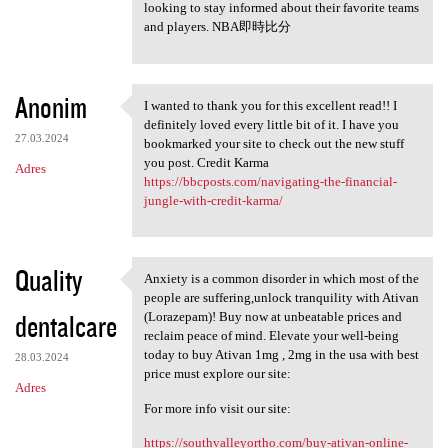
looking to stay informed about their favorite teams
and players. NBA即時比分
Anonim
I wanted to thank you for this excellent read!! I
I wanted to thank you for
definitely loved every little bit of it. I have you
27.03.2024
bookmarked your site to check out the new stuff
you post. Credit Karma
Adres
https://bbcposts.com/navigating-the-financial-
jungle-with-credit-karma/
Quality
Anxiety is a common disorder in which most of the
Anxiety is a common disorder
people are suffering,unlock tranquility with Ativan
dentalcare
(Lorazepam)! Buy now at unbeatable prices and
reclaim peace of mind. Elevate your well-being
today to buy Ativan 1mg , 2mg in the usa with best
28.03.2024
price must explore our site:
Adres
For more info visit our site:
https://southvalleyortho.com/buy-ativan-online-