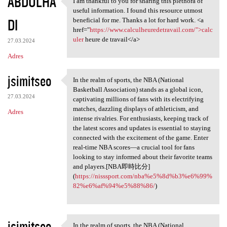
ABDULHA
I am thankful to you for sharing this plethora of
I am thankful to you for
useful information. I found this resource utmost
DI
beneficial for me. Thanks a lot for hard work. <a
href="
https://www.calculheuredetravail.com/">calc
uler
heure de travail</a>
27.03.2024
Adres
jsimitseo
In the realm of sports, the NBA (National
In the realm of sports, the
Basketball Association) stands as a global icon,
27.03.2024
captivating millions of fans with its electrifying
matches, dazzling displays of athleticism, and
Adres
intense rivalries. For enthusiasts, keeping track of
the latest scores and updates is essential to staying
connected with the excitement of the game. Enter
real-time NBA scores—a crucial tool for fans
looking to stay informed about their favorite teams
and players.[NBA即時比分]
(
https://nisssport.com/nba%e5%8d%b3%e6%99%
82%e6%af%94%e5%88%86/
)
jsimitseo
In the realm of sports, the NBA (National