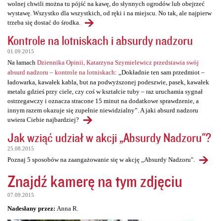
wolnej chwili można tu pójść na kawę, do słynnych ogrodów lub obejrzeć
wystawę. Wszystko dla wszystkich, od ręki i na miejscu. No tak, ale najpierw
trzeba się dostać do środka.
Kontrole na lotniskach i absurdy nadzoru
01.09.2015
Na łamach
Dziennika Opinii, Katarzyna Szymielewicz przedstawia swój
absurd nadzoru – kontrole na lotniskach
: „Dokładnie ten sam przedmiot –
ładowarka, kawałek kabla, but na podwyższonej podeszwie, pasek, kawałek
metalu gdzieś przy ciele, czy coś w kształcie tuby – raz uruchamia sygnał
ostrzegawczy i oznacza stracone 15 minut na dodatkowe sprawdzenie, a
innym razem okazuje się zupełnie niewidzialny”. A jaki absurd nadzoru
uwiera Ciebie najbardziej?
Jak wziąć udział w akcji „Absurdy Nadzoru"?
25.08.2015
Poznaj 5 sposobów na zaangażowanie się w akcję „Absurdy Nadzoru".
Znajdź kamerę na tym zdjęciu
07.09.2015
Nadesłany przez:
Anna R.