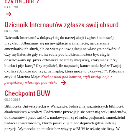
czy na „nie”?
03.10.2015
Dziennik Internautów zgłasza swój absurd
08.09.2015
Dziennik Internautów dołączył się do naszej akcji i zgłosił nam swój
przykład: „Oburzamy się na inwigilację w internecie, na działania
amerykańskich służb, ale co wiemy o inwigilacji na własnym podwórku?
Czy myślałeś, że gdy stoisz sobie pod blokiem, możesz być ciągle
obserwowany np. przez człowieka ze straży miejskiej, który siedzi przy
biurku i pije kawę? Czy myślałeś, ile naprawdę kamer może być w Twojej
okolicy? A może spojrzysz na mapkę, która może to ukazywać?”. Polecamy
artykuł Marcina Maja:
Ktoś nasikał pod kamerą, czyli inwigilacja z
perspektywy własnego podwórka
.
Checkpoint BUW
08.09.2015
Biblioteka Uniwersytecka w Warszawie. Jedna z najważniejszych bibliotek
akademickich w stolicy. Codziennie przewijają się przez nią setki studentów,
doktorantów i pracowników naukowych. Są również pasjonaci, samodzielni
badacze i warszawiacy, którzy poszukują niedostępnych gdzie indziej
pozycji. Wycieczka po mieście bez wizyty w BUW-ie też się nie liczy. W