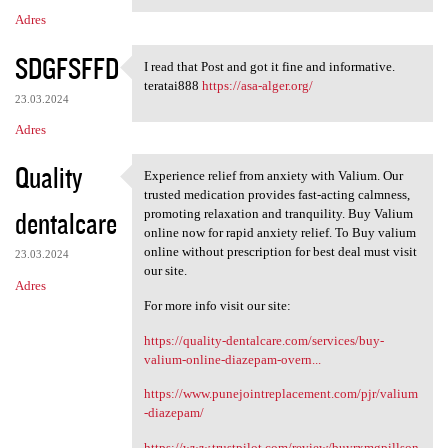
Adres
SDGFSFFD
I read that Post and got it fine and informative.
I read that Post and got it
teratai888
https://asa-alger.org/
23.03.2024
Adres
Quality
Experience relief from anxiety with Valium. Our
Experience relief from
trusted medication provides fast-acting calmness,
dentalcare
promoting relaxation and tranquility. Buy Valium
online now for rapid anxiety relief. To Buy valium
online without prescription for best deal must visit
23.03.2024
our site.
Adres
For more info visit our site:
https://quality-dentalcare.com/services/buy-
valium-online-diazepam-overn...
https://www.punejointreplacement.com/pjr/valium
-diazepam/
https://www.trustpilot.com/review/buyrxmgpillson