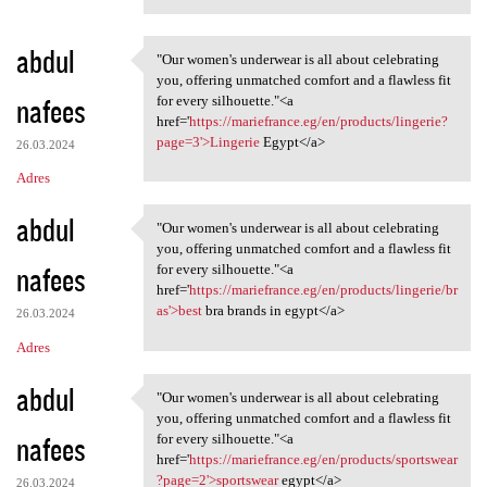
abdul
"Our women's underwear is all about celebrating
"Our women's underwear is all
you, offering unmatched comfort and a flawless fit
nafees
for every silhouette."<a
href='
https://mariefrance.eg/en/products/lingerie?
page=3'>Lingerie
Egypt</a>
26.03.2024
Adres
abdul
"Our women's underwear is all about celebrating
"Our women's underwear is all
you, offering unmatched comfort and a flawless fit
nafees
for every silhouette."<a
href='
https://mariefrance.eg/en/products/lingerie/br
as'>best
bra brands in egypt</a>
26.03.2024
Adres
abdul
"Our women's underwear is all about celebrating
"Our women's underwear is all
you, offering unmatched comfort and a flawless fit
nafees
for every silhouette."<a
href='
https://mariefrance.eg/en/products/sportswear
?page=2'>sportswear
egypt</a>
26.03.2024