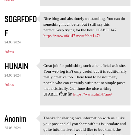
SDGRFDFD
Nice blog and absolutely outstanding. You can do
Nice blog and absolutely
something much better but i still say this
F
perfect.Keep trying for the best. UFABET147
https://www.ufa147.me/ufabet147/
24.03.2024
Adres
HUNAIN
Great job for publishing such a beneficial web site.
Great job for publishing such
Your web log isn’t only useful but it is additionally
24.03.2024
really creative too. There tend to be not many
people who can certainly write not so simple posts
Adres
that artistically. Continue the nice writing
UFABET เว็บหลัก
https://www.ufa147.me/
Anonim
Thanks for sharing nice information with us. i like
Thanks for sharing nice
your post and all you share with us is uptodate and
25.03.2024
quite informative, i would like to bookmark the