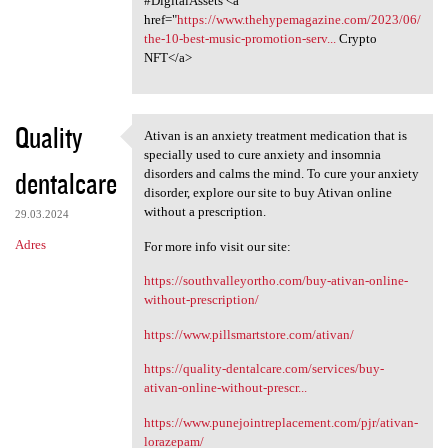
#DigitalAssets <a
href="
https://www.thehypemagazine.com/2023/06/
the-10-best-music-promotion-serv...
Crypto
NFT</a>
Quality
Ativan is an anxiety treatment medication that is
Ativan is an anxiety
specially used to cure anxiety and insomnia
dentalcare
disorders and calms the mind. To cure your anxiety
disorder, explore our site to buy Ativan online
without a prescription.
29.03.2024
Adres
For more info visit our site:
https://southvalleyortho.com/buy-ativan-online-
without-prescription/
https://www.pillsmartstore.com/ativan/
https://quality-dentalcare.com/services/buy-
ativan-online-without-prescr...
https://www.punejointreplacement.com/pjr/ativan-
lorazepam/