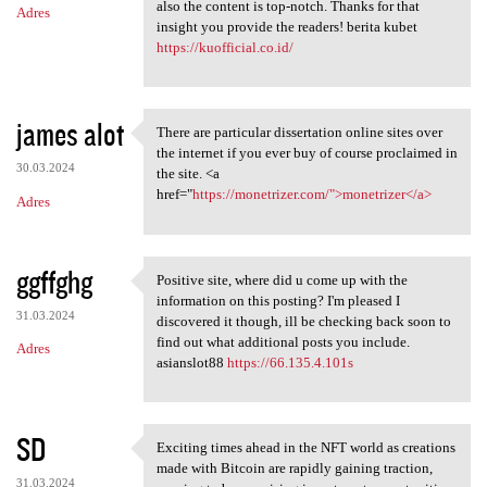
also the content is top-notch. Thanks for that
Adres
insight you provide the readers! berita kubet
https://kuofficial.co.id/
james alot
There are particular dissertation online sites over
There are particular
the internet if you ever buy of course proclaimed in
30.03.2024
the site. <a
href="
https://monetrizer.com/">monetrizer</a>
Adres
ggffghg
Positive site, where did u come up with the
Positive site, where did u
information on this posting? I'm pleased I
31.03.2024
discovered it though, ill be checking back soon to
find out what additional posts you include.
Adres
asianslot88
https://66.135.4.101s
SD
Exciting times ahead in the NFT world as creations
Exciting times ahead in the
made with Bitcoin are rapidly gaining traction,
31.03.2024