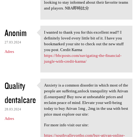
looking to stay informed about their favorite teams
and players. NBA即時比分
Anonim
I wanted to thank you for this excellent read!! I
I wanted to thank you for
definitely loved every little bit of it. I have you
27.03.2024
bookmarked your site to check out the new stuff
you post. Credit Karma
Adres
https://bbcposts.com/navigating-the-financial-
jungle-with-credit-karma/
Quality
Anxiety is a common disorder in which most of the
Anxiety is a common disorder
people are suffering,unlock tranquility with Ativan
dentalcare
(Lorazepam)! Buy now at unbeatable prices and
reclaim peace of mind. Elevate your well-being
today to buy Ativan 1mg , 2mg in the usa with best
28.03.2024
price must explore our site:
Adres
For more info visit our site:
https://southvalleyortho.com/buy-ativan-online-