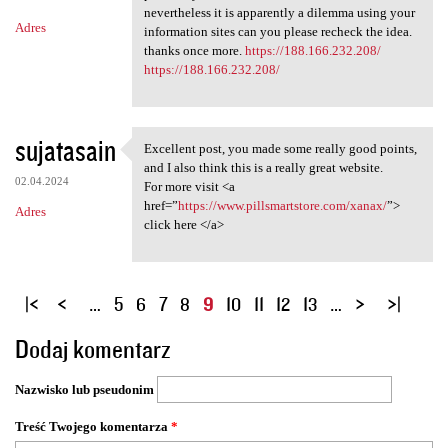
nevertheless it is apparently a dilemma using your
Adres
information sites can you please recheck the idea.
thanks once more.
https://188.166.232.208/
https://188.166.232.208/
sujatasain
Excellent post, you made some really good points,
Excellent post, you made some
and I also think this is a really great website.
02.04.2024
For more visit <a
href=”
https://www.pillsmartstore.com/xanax/
”>
Adres
click here </a>
S
…
5
6
7
8
9
10
11
12
13
…
t
Dodaj komentarz
r
o
Nazwisko lub pseudonim
n
y
Treść Twojego komentarza
*