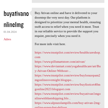
buyativano
Buy Ativan online and have it delivered to your
Buy Ativan online and have it
doorstep the very next day. Our platform is
nline1mg
designed to prioritize your mental health, ensuring
swift access to relief when you need it most. Trust
in our reliable service to provide the support you
01.04.2024
require, precisely when you need it.
Adres
For more info visit here.
https://www.trustpilot.com/review/healthcureshop.
com
https://www.pillsmartstore.com/ativan/
https://www.deviantart.com/yogahealthcare/art/Bu
y-Ativan-Online-Without-...
https://www.trustpilot.com/review/buylorazepam2
mgonlineovernight.blogspo...
https://www.trustpilot.com/review/buyfioricet40m
gonline2023.blogspot.com
https://www.trustpilot.com/review/buyativan1mgo
nlinewithfastshipping.blo...
https://www.alprazolampills.com/buy-ativan-2mg-
online-super-fast-deliver...