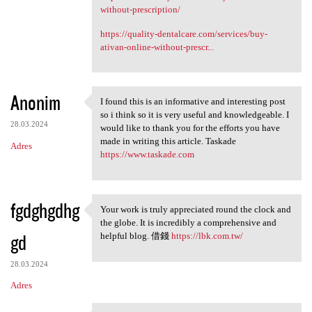
without-prescription/
https://quality-dentalcare.com/services/buy-
ativan-online-without-prescr...
Anonim
I found this is an informative and interesting post
I found this is an
so i think so it is very useful and knowledgeable. I
28.03.2024
would like to thank you for the efforts you have
made in writing this article. Taskade
Adres
https://www.taskade.com
fgdghgdhg
Your work is truly appreciated round the clock and
Your work is truly
the globe. It is incredibly a comprehensive and
gd
helpful blog. 借錢
https://lbk.com.tw/
28.03.2024
Adres