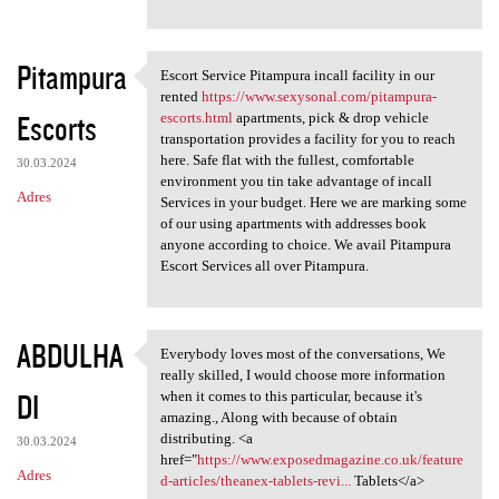
Pitampura
Escort Service Pitampura incall facility in our
Escort Service Pitampura
rented
https://www.sexysonal.com/pitampura-
Escorts
escorts.html
apartments, pick & drop vehicle
transportation provides a facility for you to reach
here. Safe flat with the fullest, comfortable
30.03.2024
environment you tin take advantage of incall
Adres
Services in your budget. Here we are marking some
of our using apartments with addresses book
anyone according to choice. We avail Pitampura
Escort Services all over Pitampura.
ABDULHA
Everybody loves most of the conversations, We
Everybody loves most of the
really skilled, I would choose more information
DI
when it comes to this particular, because it's
amazing., Along with because of obtain
distributing. <a
30.03.2024
href="
https://www.exposedmagazine.co.uk/feature
Adres
d-articles/theanex-tablets-revi...
Tablets</a>