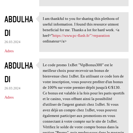
ABDULHA
I am thankful to you for sharing this plethora of
I am thankful to you for
useful information. I found this resource utmost
DI
beneficial for me. Thanks a lot for hard work. <a
href="
https://www.pc-flash.fr/">reparation
ordinateur</a>
26.03.2024
Adres
ABDULHA
Le code promo 1xBet "VipBonus300" est le
Le code promo 1xBet
meilleur choix pour recevoir un bonus de
DI
bienvenue chez 1xBet. En utilisant ce code lors de
votre inscription, vous pouvez profiter d'un bonus
de 100% sur votre premier dépôt jusqu'à €/$130.
26.03.2024
Ce bonus est valable à la fois pour les paris sportifs
Adres
et le casino, vous offrant ainsi la possibilité
d'utiliser de l'argent gratuit chez 1xBet. Si vous
avez déjà un compte chez 1xBet, vous pouvez
également participer aux promotions en vous
connectant à votre compte sur le site de 1xBet.
Vérifiez le solde de votre compte bonus dans la
section "Promo", puis rendez-vous dans le magasin