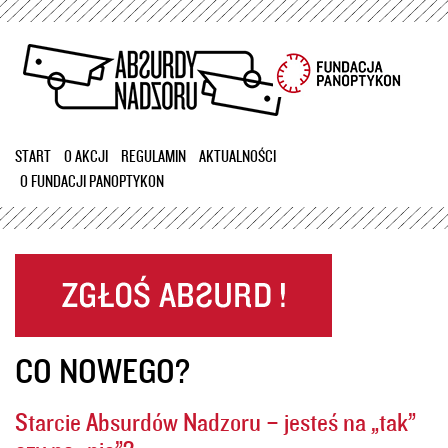
Przejdź
do
treści
START
O AKCJI
REGULAMIN
AKTUALNOŚCI
O FUNDACJI PANOPTYKON
CO NOWEGO?
Starcie Absurdów Nadzoru – jesteś na „tak”