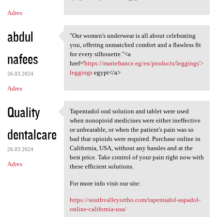
Adres
abdul
"Our women's underwear is all about celebrating
"Our women's underwear is all
you, offering unmatched comfort and a flawless fit
nafees
for every silhouette."<a
href='
https://mariefrance.eg/en/products/leggings'>
leggings
egypt</a>
26.03.2024
Adres
Quality
Tapentadol oral solution and tablet were used
Tapentadol oral solution and
when nonopioid medicines were either ineffective
dentalcare
or unbearable, or when the patient's pain was so
bad that opioids were required. Purchase online in
California, USA, without any hassles and at the
26.03.2024
best price. Take control of your pain right now with
Adres
these efficient solutions.
For more info visit our site:
https://southvalleyortho.com/tapentadol-aspadol-
online-california-usa/