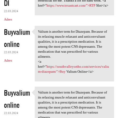
DI
m
beneficial for me. Thanks a lot for hard work. <a
href="
https://www.texastcart.com/">RTP
Slot</a>
e
22.03.2024
n
Adres
t
Buyvalium
a
Valium is another term for Diazepam. Because of
Valium is another term for
its relaxing muscle relaxant and anticonvulsant
r
online
qualities, it is a prescription medication. It is
z
among the most potent CNS depressants. The
medication that was prescribed for various
e
22.03.2024
ailments.
Adres
<a
href="
https://southvalleyortho.com/services/valiu
m-diazepam/">Buy
Valium Online</a>
Buyvalium
Valium is another term for Diazepam. Because of
Valium is another term for
its relaxing muscle relaxant and anticonvulsant
online
qualities, it is a prescription medication. It is
among the most potent CNS depressants. The
medication that was prescribed for various
22.03.2024
ailments.