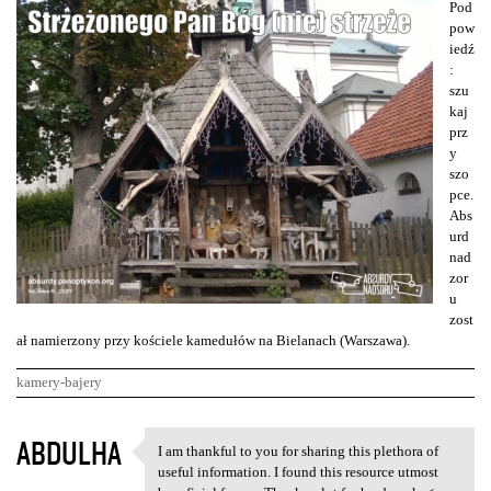
Pod
pow
iedź
:
szu
kaj
prz
y
szo
pce.
Abs
urd
nad
zor
u
zost
ał namierzony przy kościele kamedułów na Bielanach (Warszawa).
kamery-bajery
K
ABDULHA
I am thankful to you for sharing this plethora of
I am thankful to you for
o
useful information. I found this resource utmost