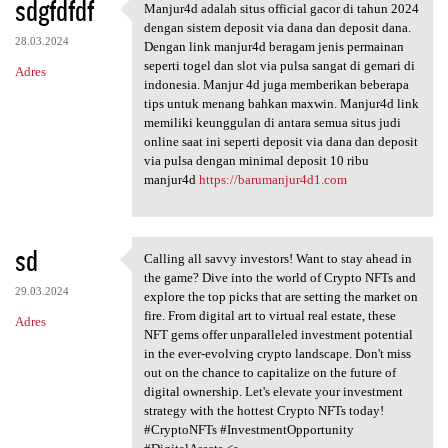
sdgfdfdf
Manjur4d adalah situs official gacor di tahun 2024
Manjur4d adalah situs
dengan sistem deposit via dana dan deposit dana.
28.03.2024
Dengan link manjur4d beragam jenis permainan
seperti togel dan slot via pulsa sangat di gemari di
Adres
indonesia. Manjur 4d juga memberikan beberapa
tips untuk menang bahkan maxwin. Manjur4d link
memiliki keunggulan di antara semua situs judi
online saat ini seperti deposit via dana dan deposit
via pulsa dengan minimal deposit 10 ribu
manjur4d
https://barumanjur4d1.com
sd
Calling all savvy investors! Want to stay ahead in
Calling all savvy investors!
the game? Dive into the world of Crypto NFTs and
29.03.2024
explore the top picks that are setting the market on
fire. From digital art to virtual real estate, these
Adres
NFT gems offer unparalleled investment potential
in the ever-evolving crypto landscape. Don't miss
out on the chance to capitalize on the future of
digital ownership. Let's elevate your investment
strategy with the hottest Crypto NFTs today!
#CryptoNFTs #InvestmentOpportunity