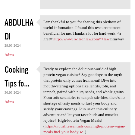
ABDULHA
I am thankful to you for sharing this plethora of
I am thankful to you for
useful information. I found this resource utmost
DI
beneficial for me. Thanks a lot for hard work. <a
href="
http://www.jlwilsonlaw.com/">law
firm</a>
29.03.2024
Adres
Cooking
Ready to explore the delicious world of high-
Ready to explore the
protein vegan cuisine? Say goodbye to the myth
Tips fo...
that protein only comes from meat! Dive into
mouthwatering options like lentils, tofu, and
tempeh, paired with nuts, seeds, and whole grains.
30.03.2024
From tofu scrambles to tempeh stir-fries, there's no
Adres
shortage of tasty meals to fuel your body and
satisfy your cravings. Join us on this culinary
adventure and let your taste buds and muscles
rejoice! [High-Protein Vegan Meals]
(
https://nutrifitessentials.com/high-protein-vegan-
meals-fuel-your-body-w...
)