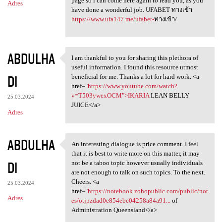
page so i can come here again to read you, as you
Adres
have done a wonderful job. UFABET ทางเข้า
https://www.ufa147.me/ufabet-
ทางเข้า/
ABDULHA
I am thankful to you for sharing this plethora of
I am thankful to you for
useful information. I found this resource utmost
DI
beneficial for me. Thanks a lot for hard work. <a
href="
https://www.youtube.com/watch?
v=T503ywexOCM">IKARIA
LEAN BELLY
25.03.2024
JUICE</a>
Adres
ABDULHA
An interesting dialogue is price comment. I feel
An interesting dialogue is
that it is best to write more on this matter, it may
DI
not be a taboo topic however usually individuals
are not enough to talk on such topics. To the next.
Cheers. <a
25.03.2024
href="
https://notebook.zohopublic.com/public/not
Adres
es/otjpzdad0e854ebe04258a84a91...
of
Administration Queensland</a>