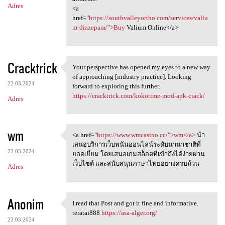
Adres
<a
href="
https://southvalleyortho.com/services/valiu
m-diazepam/">Buy
Valium Online</a>
Cracktrick
Your perspective has opened my eyes to a new way
Your perspective has opened
of approaching [industry practice]. Looking
22.03.2024
forward to exploring this further.
https://cracktrick.com/kokotime-mod-apk-crack/
Adres
wm
<a href="
https://www.wmcasino.cc/">wm</a>
นำ
<a href="https://www.wmcasino
เสนอบริการเว็บพนันออนไลน์ระดับนานาชาติที่
22.03.2024
ยอดเยี่ยม โดยเสนอเกมสล็อตที่เข้าถึงได้ง่ายผ่าน
เว็บไซต์ และสนับสนุนภาษาไทยอย่างครบถ้วน
Adres
Anonim
I read that Post and got it fine and informative.
I read that Post and got it
teratai888
https://asa-alger.org/
23.03.2024