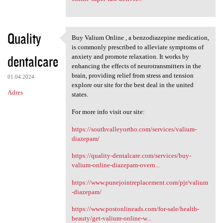
Quality
Buy Valium Online , a benzodiazepine medication,
Buy Valium Online , a
is commonly prescribed to alleviate symptoms of
dentalcare
anxiety and promote relaxation. It works by
enhancing the effects of neurotransmitters in the
brain, providing relief from stress and tension
01.04.2024
explore our site for the best deal in the united
Adres
states.
For more info visit our site:
https://southvalleyortho.com/services/valium-
diazepam/
https://quality-dentalcare.com/services/buy-
valium-online-diazepam-overn...
https://www.punejointreplacement.com/pjr/valium
-diazepam/
https://www.postonlineads.com/for-sale/health-
beauty/get-valium-online-w...