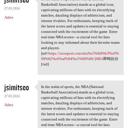
In the realm of sports, the
Basketball Association) stands as a global icon,
27.03.2024
captivating millions of fans with its electrifying
matches, dazzling displays of athleticism, and
Adres
intense rivalries. For enthusiasts, keeping track of
the latest scores and updates is essential to staying
connected with the excitement of the game. Enter
real-time NBA scores—a crucial tool for fans
looking to stay informed about their favorite teams
and players.
[url=
https://nisssport.com/nba%e5%8d%b3%e6%
99%82%e6%af%94%e5%88%86/]NBA
即時比分
[/url]
jsimitseo
In the realm of sports, the NBA (National
In the realm of sports, the
Basketball Association) stands as a global icon,
27.03.2024
captivating millions of fans with its electrifying
matches, dazzling displays of athleticism, and
Adres
intense rivalries. For enthusiasts, keeping track of
the latest scores and updates is essential to staying
connected with the excitement of the game. Enter
real-time NBA scores—a crucial tool for fans