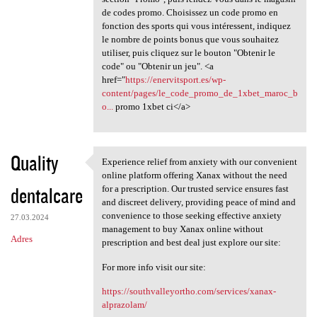
de codes promo. Choisissez un code promo en
fonction des sports qui vous intéressent, indiquez
le nombre de points bonus que vous souhaitez
utiliser, puis cliquez sur le bouton "Obtenir le
code" ou "Obtenir un jeu". <a
href="
https://enervitsport.es/wp-
content/pages/le_code_promo_de_1xbet_maroc_b
o...
promo 1xbet ci</a>
Quality
Experience relief from anxiety with our convenient
Experience relief from
online platform offering Xanax without the need
dentalcare
for a prescription. Our trusted service ensures fast
and discreet delivery, providing peace of mind and
convenience to those seeking effective anxiety
27.03.2024
management to buy Xanax online without
Adres
prescription and best deal just explore our site:
For more info visit our site:
https://southvalleyortho.com/services/xanax-
alprazolam/