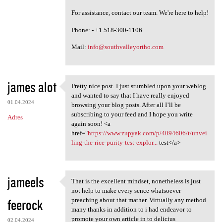
For assistance, contact our team. We're here to help!
Phone: - +1 518-300-1106
Mail:
info@southvalleyortho.com
james alot
Pretty nice post. I just stumbled upon your weblog
Pretty nice post. I just
and wanted to say that I have really enjoyed
01.04.2024
browsing your blog posts. After all I’ll be
subscribing to your feed and I hope you write
Adres
again soon! <a
href="
https://www.zupyak.com/p/4094606/t/unvei
ling-the-rice-purity-test-explor...
test</a>
jameels
That is the excellent mindset, nonetheless is just
That is the excellent mindset
not help to make every sence whatsoever
feerock
preaching about that mather. Virtually any method
many thanks in addition to i had endeavor to
promote your own article in to delicius
02.04.2024