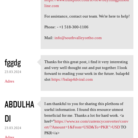
line.com
For assistance, contact our team. We're here to help!
Phone: - +1 518-300-1106
Mail:
info@southvalleyortho.com
fggdg
Thanks for this great post, i find it very interesting
Thanks for this great post, i
and very well thought out and put together. I look
23.03.2024
forward to reading your work in the future. balap4d
slot
https://balap4dviral.com
Adres
ABDULHA
I am thankful to you for sharing this plethora of
I am thankful to you for
useful information. I found this resource utmost
DI
beneficial for me. Thanks a lot for hard work. <a
href="
https://www.xe.com/currencyconverter/conv
ert/?Amount=1&From=USD&To=PKR">USD
TO
23.03.2024
PKR</a>
Adres