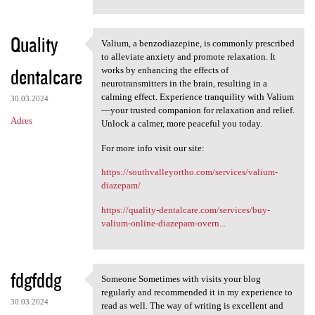
Quality
Valium, a benzodiazepine, is commonly prescribed
Valium, a benzodiazepine, is
to alleviate anxiety and promote relaxation. It
dentalcare
works by enhancing the effects of
neurotransmitters in the brain, resulting in a
calming effect. Experience tranquility with Valium
30.03.2024
—your trusted companion for relaxation and relief.
Adres
Unlock a calmer, more peaceful you today.
For more info visit our site:
https://southvalleyortho.com/services/valium-
diazepam/
https://quality-dentalcare.com/services/buy-
valium-online-diazepam-overn...
fdgfddg
Someone Sometimes with visits your blog
Someone Sometimes with visits
regularly and recommended it in my experience to
30.03.2024
read as well. The way of writing is excellent and