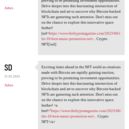
proving to be promising investment opportunities.
Delve deeper into this fascinating intersection of
Adres
blockchain and art to uncover why Bitcoin-backed
NFTs are garnering such attention. Don't miss out
on the chance to explore this innovative space
further!
[url=
https://www.thehypemagazine.com/2023/06/t
he-10-best-music-promotion-serv...
Crypto
NFT[/url]
SD
Exciting times ahead in the NFT world as creations
Exciting times ahead in the
made with Bitcoin are rapidly gaining traction,
31.03.2024
proving to be promising investment opportunities.
Delve deeper into this fascinating intersection of
Adres
blockchain and art to uncover why Bitcoin-backed
NFTs are garnering such attention. Don't miss out
on the chance to explore this innovative space
further! <a
href="
https://www.thehypemagazine.com/2023/06/
the-10-best-music-promotion-serv...
Crypto
NFT</a>