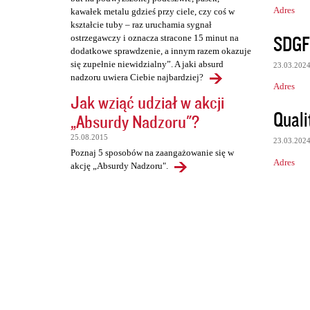
Adres
kawałek metalu gdzieś przy ciele, czy coś w
kształcie tuby – raz uruchamia sygnał
SDGF
ostrzegawczy i oznacza stracone 15 minut na
dodatkowe sprawdzenie, a innym razem okazuje
się zupełnie niewidzialny”. A jaki absurd
23.03.202
nadzoru uwiera Ciebie najbardziej?
Adres
Jak wziąć udział w akcji
Quali
„Absurdy Nadzoru"?
25.08.2015
23.03.202
Poznaj 5 sposobów na zaangażowanie się w
Adres
akcję „Absurdy Nadzoru".