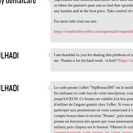
ty dentalcare
Tapentadol oral solution and
or when the patient's pain was so bad that opioid
4
any hassles and at the best price. Take control of
For more info visit our site:
https://southvalleyortho.com/tapentadol-aspadol-
LHADI
I am thankful to you for sharing this plethora of 
I am thankful to you for
me. Thanks a lot for hard work. <a href="
https://
4
LHADI
Le code promo 1xBet "VipBonus300" est le meill
Le code promo 1xBet
En utilisant ce code lors de votre inscription, v
4
jusqu'à €/$130. Ce bonus est valable à la fois pour 
d'utiliser de l'argent gratuit chez 1xBet. Si vo
participer aux promotions en vous connectant à vo
compte bonus dans la section "Promo", puis rend
promo en fonction des sports qui vous intéressen
utiliser, puis cliquez sur le bouton "Obtenir le co
content/pages/le_code_promo_de_1xbet_maroc_