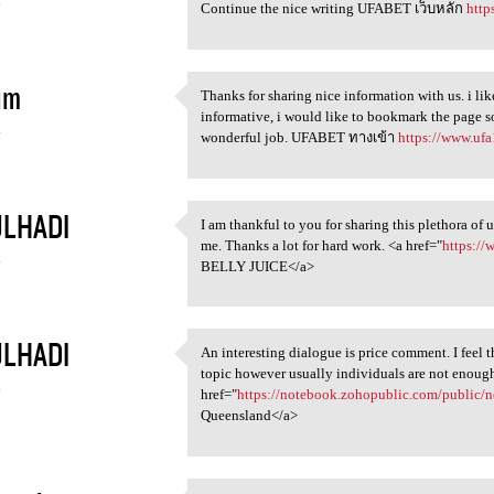
4
Continue the nice writing UFABET เว็บหลัก
http
im
Thanks for sharing nice information with us. i lik
Thanks for sharing nice
informative, i would like to bookmark the page s
4
wonderful job. UFABET ทางเข้า
https://www.ufa
LHADI
I am thankful to you for sharing this plethora of 
I am thankful to you for
me. Thanks a lot for hard work. <a href="
https:/
4
BELLY JUICE</a>
LHADI
An interesting dialogue is price comment. I feel th
An interesting dialogue is
topic however usually individuals are not enough 
4
href="
https://notebook.zohopublic.com/public/
Queensland</a>