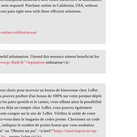
s were required. Purchase online in California, USA, without
 your pain right now with these efficient solutions.
online-california-usa/
useful information. I found this resource utmost beneficial for
www.pc-flash.fr/">reparation
ordinateur</a>
eur choix pour recevoir un bonus de bienvenue chez 1xBet.
ous pouvez profiter d'un bonus de 100% sur votre premier dépôt
les paris sportifs et le casino, vous offrant ainsi la possibilité
us avez déjà un compte chez 1xBet, vous pouvez également
tre compte sur le site de 1xBet. Vérifiez le solde de votre
ez-vous dans le magasin de codes promo. Choisissez un code
t, indiquez le nombre de points bonus que vous souhaitez
de" ou "Obtenir un jeu". <a href="
https://enervitsport.es/wp-
bo...
promo 1xbet ci</a>