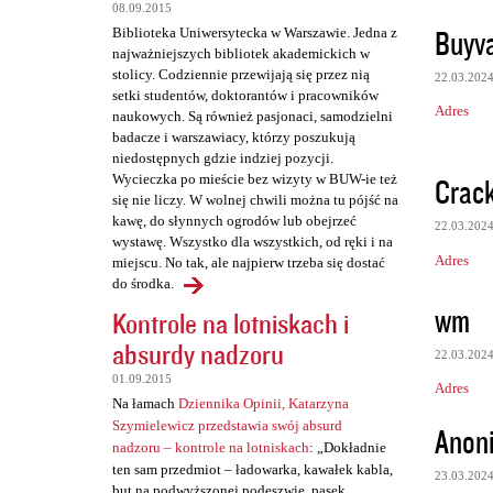
z
08.09.2015
e
Buyva
Biblioteka Uniwersytecka w Warszawie. Jedna z
najważniejszych bibliotek akademickich w
stolicy. Codziennie przewijają się przez nią
22.03.202
setki studentów, doktorantów i pracowników
Adres
naukowych. Są również pasjonaci, samodzielni
badacze i warszawiacy, którzy poszukują
niedostępnych gdzie indziej pozycji.
Crack
Wycieczka po mieście bez wizyty w BUW-ie też
się nie liczy. W wolnej chwili można tu pójść na
kawę, do słynnych ogrodów lub obejrzeć
22.03.202
wystawę. Wszystko dla wszystkich, od ręki i na
Adres
miejscu. No tak, ale najpierw trzeba się dostać
do środka.
wm
Kontrole na lotniskach i
absurdy nadzoru
22.03.202
01.09.2015
Adres
Na łamach
Dziennika Opinii, Katarzyna
Szymielewicz przedstawia swój absurd
Anon
nadzoru – kontrole na lotniskach
: „Dokładnie
ten sam przedmiot – ładowarka, kawałek kabla,
23.03.202
but na podwyższonej podeszwie, pasek,