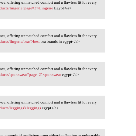
ou, offering unmatched comfort and a flawless fit for every
oducts/lingerie?page=3'>Lingerie
Egypt</a>
ou, offering unmatched comfort and a flawless fit for every
ducts/lingerie/bras'>best
bra brands in egypt</a>
ou, offering unmatched comfort and a flawless fit for every
oducts/sportswear?page=2'>sportswear
egypt</a>
ou, offering unmatched comfort and a flawless fit for every
oducts/leggings'>leggings
egypt</a>
en nonopioid medicines were either ineffective or unbearable,