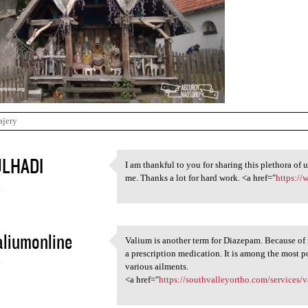
ajery
LHADI
I am thankful to you for sharing this plethora of 
I am thankful to you for
me. Thanks a lot for hard work. <a href="
https://
4
liumonline
Valium is another term for Diazepam. Because of i
Valium is another term for
a prescription medication. It is among the most 
4
various ailments.
<a href="
https://southvalleyortho.com/services