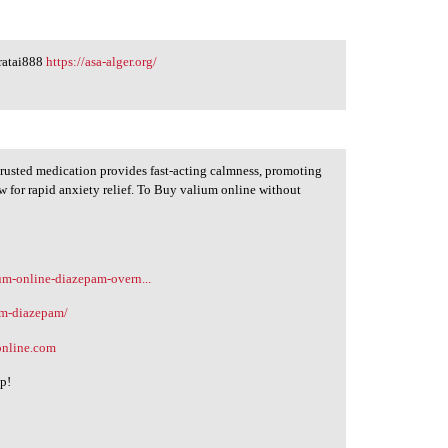
eratai888
https://asa-alger.org/
trusted medication provides fast-acting calmness, promoting
w for rapid anxiety relief. To Buy valium online without
ium-online-diazepam-overn...
um-diazepam/
online.com
lp!