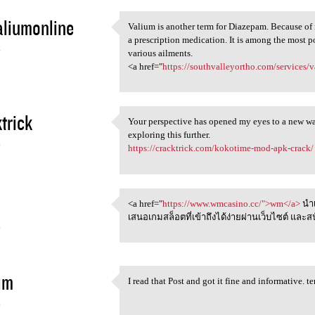
liumonline
Valium is another term for Diazepam. Because of i
Valium is another term for
a prescription medication. It is among the most 
4
various ailments.
<a href="
https://southvalleyortho.com/services
trick
Your perspective has opened my eyes to a new wa
Your perspective has opened
exploring this further.
4
https://cracktrick.com/kokotime-mod-apk-crack/
<a href="
https://www.wmcasino.cc/">wm</a>
นำเ
<a href="https://www.wmcasino
เสนอเกมสล็อตที่เข้าถึงได้ง่ายผ่านเว็บไซต์ แ
4
im
I read that Post and got it fine and informative. t
I read that Post and got it
4