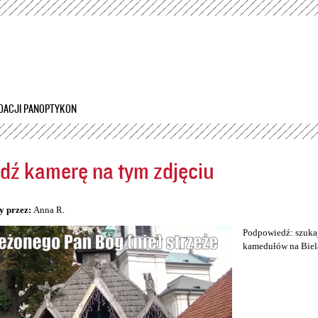
Przejdź
do
treści
DACJI PANOPTYKON
dź kamerę na tym zdjęciu
5
y przez:
Anna R.
Podpowiedź: szukaj
kamedułów na Biel