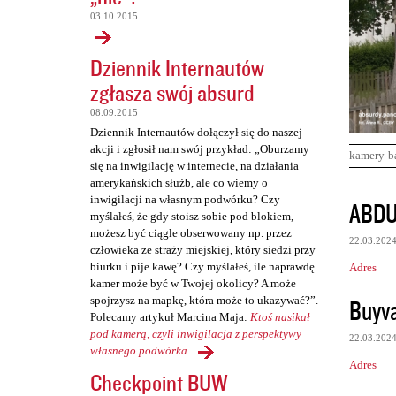
03.10.2015
Dziennik Internautów
zgłasza swój absurd
08.09.2015
Dziennik Internautów dołączył się do naszej
akcji i zgłosił nam swój przykład: „Oburzamy
kamery-b
się na inwigilację w internecie, na działania
amerykańskich służb, ale co wiemy o
K
inwigilacji na własnym podwórku? Czy
ABDU
myślałeś, że gdy stoisz sobie pod blokiem,
o
możesz być ciągle obserwowany np. przez
22.03.202
m
człowieka ze straży miejskiej, który siedzi przy
biurku i pije kawę? Czy myślałeś, ile naprawdę
Adres
e
kamer może być w Twojej okolicy? A może
n
Buyva
spojrzysz na mapkę, która może to ukazywać?”.
Polecamy artykuł Marcina Maja:
Ktoś nasikał
t
pod kamerą, czyli inwigilacja z perspektywy
22.03.202
a
własnego podwórka
.
Adres
r
Checkpoint BUW