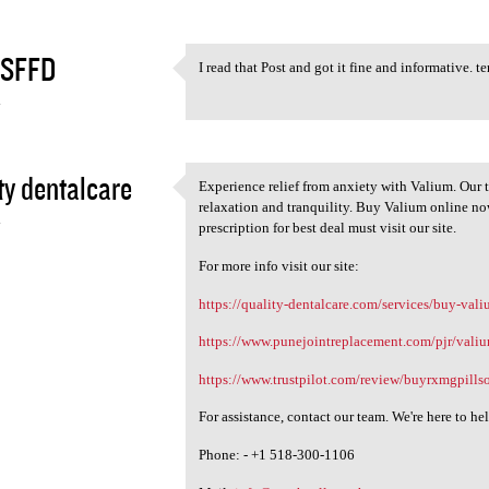
SFFD
I read that Post and got it fine and informative. t
I read that Post and got it
4
ty dentalcare
Experience relief from anxiety with Valium. Our 
Experience relief from
relaxation and tranquility. Buy Valium online no
4
prescription for best deal must visit our site.
For more info visit our site:
https://quality-dentalcare.com/services/buy-val
https://www.punejointreplacement.com/pjr/vali
https://www.trustpilot.com/review/buyrxmgpills
For assistance, contact our team. We're here to he
Phone: - +1 518-300-1106