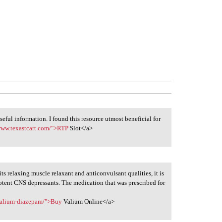
useful information. I found this resource utmost beneficial for
www.texastcart.com/">RTP
Slot</a>
ts relaxing muscle relaxant and anticonvulsant qualities, it is
potent CNS depressants. The medication that was prescribed for
/valium-diazepam/">Buy
Valium Online</a>