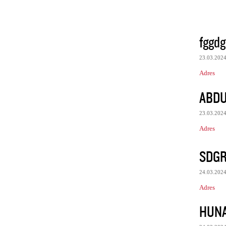
fggdg
23.03.202
Adres
ABDU
23.03.202
Adres
SDGR
24.03.202
Adres
HUNA