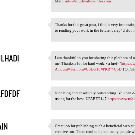
Mail:
info@southvalleyortho.com
Thanks for this great post, i find it very interest
Thanks for this great post, i
to reading your work in the future. balap4d slot
h
4
LHADI
I am thankful to you for sharing this plethora of 
I am thankful to you for
me. Thanks a lot for hard work. <a href="
https://
4
Amount=1&From=USD&To=PKR">USD
TO PKR
FDFDF
Nice blog and absolutely outstanding. You can do
Nice blog and absolutely
trying for the best. UFABET147
https://www.ufa
4
IN
Great job for publishing such a beneficial web site
Great job for publishing such
creative too. There tend to be not many people who