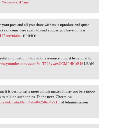
s://www.ufa147.me/
e your post and all you share with us is uptodate and quite
o i can come here again to read you, as you have done a
147.me/ufabet-
ทางเข้า/
useful information. I found this resource utmost beneficial for
/www.youtube.com/watch?v=T503ywexOCM">IKARIA
LEAN
at it is best to write more on this matter, it may not be a taboo
to talk on such topics. To the next. Cheers. <a
notes/otjpzdad0e854ebe04258a84a91...
of Administration