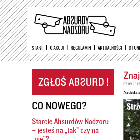
START
O AKCJI
REGULAMIN
AKTUALNOŚCI
O FUN
Znaj
07.09.201
Nadesłan
CO NOWEGO?
Starcie Absurdów Nadzoru
– jesteś na „tak” czy na
„nie”?