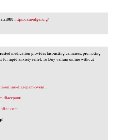
eratai888
https://asa-alger.org/
trusted medication provides fast-acting calmness, promoting
w for rapid anxiety relief. To Buy valium online without
ium-online-diazepam-overn...
um-diazepam/
online.com
lp!