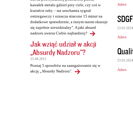
Adres
kawałek metalu gdzieś przy ciele, czy coś w
kształcie tuby – raz uruchamia sygnał
SDGF
ostrzegawczy i oznacza stracone 15 minut na
dodatkowe sprawdzenie, a innym razem okazuje
się zupełnie niewidzialny”. A jaki absurd
23.03.202
nadzoru uwiera Ciebie najbardziej?
Adres
Jak wziąć udział w akcji
Quali
„Absurdy Nadzoru"?
25.08.2015
23.03.202
Poznaj 5 sposobów na zaangażowanie się w
Adres
akcję „Absurdy Nadzoru".