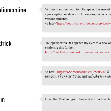
liumonline
Valium is another term for Diazepam. Because of i
Valium is another term for
a prescription medication. It is among the most 
4
various ailments.
<a href="
https://southvalleyortho.com/services
trick
Your perspective has opened my eyes to a new wa
Your perspective has opened
exploring this further.
4
https://cracktrick.com/kokotime-mod-apk-crack/
<a href="
https://www.wmcasino.cc/">wm</a>
นำเ
<a href="https://www.wmcasino
เสนอเกมสล็อตที่เข้าถึงได้ง่ายผ่านเว็บไซต์ แ
4
im
I read that Post and got it fine and informative. t
I read that Post and got it
4