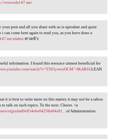
s://www.ufa147.me/
e your post and all you share with us is uptodate and quite
o i can come here again to read you, as you have done a
147.me/ufabet-
ทางเข้า/
useful information. I found this resource utmost beneficial for
/www.youtube.com/watch?v=T503ywexOCM">IKARIA
LEAN
at it is best to write more on this matter, it may not be a taboo
to talk on such topics. To the next. Cheers. <a
notes/otjpzdad0e854ebe04258a84a91...
of Administration