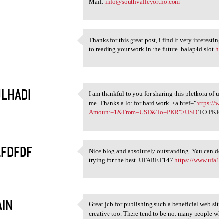
Mail:
info@southvalleyortho.com
Thanks for this great post, i find it very interest
Thanks for this great post, i
to reading your work in the future. balap4d slot
h
4
LHADI
I am thankful to you for sharing this plethora of 
I am thankful to you for
me. Thanks a lot for hard work. <a href="
https://
4
Amount=1&From=USD&To=PKR">USD
TO PKR
FDFDF
Nice blog and absolutely outstanding. You can do
Nice blog and absolutely
trying for the best. UFABET147
https://www.ufa
4
IN
Great job for publishing such a beneficial web site
Great job for publishing such
creative too. There tend to be not many people who