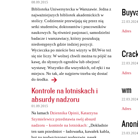
z
08.09.2015
e
Buyva
Biblioteka Uniwersytecka w Warszawie. Jedna z
najważniejszych bibliotek akademickich w
stolicy. Codziennie przewijają się przez nią
22.03.202
setki studentów, doktorantów i pracowników
Adres
naukowych. Są również pasjonaci, samodzielni
badacze i warszawiacy, którzy poszukują
niedostępnych gdzie indziej pozycji.
Crack
Wycieczka po mieście bez wizyty w BUW-ie też
się nie liczy. W wolnej chwili można tu pójść na
kawę, do słynnych ogrodów lub obejrzeć
22.03.202
wystawę. Wszystko dla wszystkich, od ręki i na
Adres
miejscu. No tak, ale najpierw trzeba się dostać
do środka.
wm
Kontrole na lotniskach i
absurdy nadzoru
22.03.202
01.09.2015
Adres
Na łamach
Dziennika Opinii, Katarzyna
Szymielewicz przedstawia swój absurd
Anon
nadzoru – kontrole na lotniskach
: „Dokładnie
ten sam przedmiot – ładowarka, kawałek kabla,
23.03.202
but na podwyższonej podeszwie, pasek,