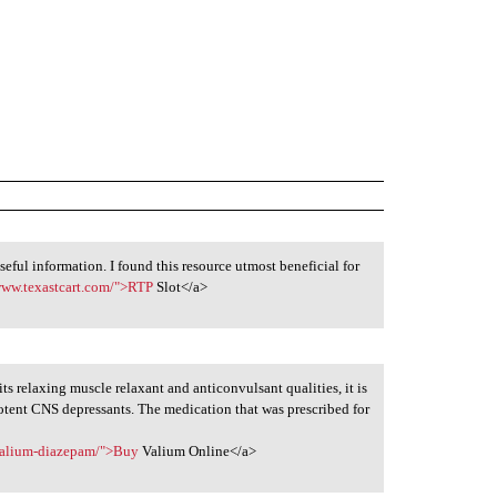
useful information. I found this resource utmost beneficial for
www.texastcart.com/">RTP
Slot</a>
ts relaxing muscle relaxant and anticonvulsant qualities, it is
potent CNS depressants. The medication that was prescribed for
/valium-diazepam/">Buy
Valium Online</a>