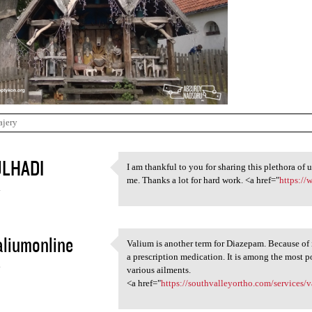
ajery
LHADI
I am thankful to you for sharing this plethora of 
I am thankful to you for
me. Thanks a lot for hard work. <a href="
https://
4
liumonline
Valium is another term for Diazepam. Because of i
Valium is another term for
a prescription medication. It is among the most 
4
various ailments.
<a href="
https://southvalleyortho.com/services