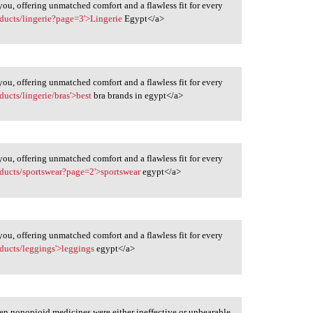
ou, offering unmatched comfort and a flawless fit for every
oducts/lingerie?page=3'>Lingerie
Egypt</a>
ou, offering unmatched comfort and a flawless fit for every
ducts/lingerie/bras'>best
bra brands in egypt</a>
ou, offering unmatched comfort and a flawless fit for every
oducts/sportswear?page=2'>sportswear
egypt</a>
ou, offering unmatched comfort and a flawless fit for every
oducts/leggings'>leggings
egypt</a>
en nonopioid medicines were either ineffective or unbearable,