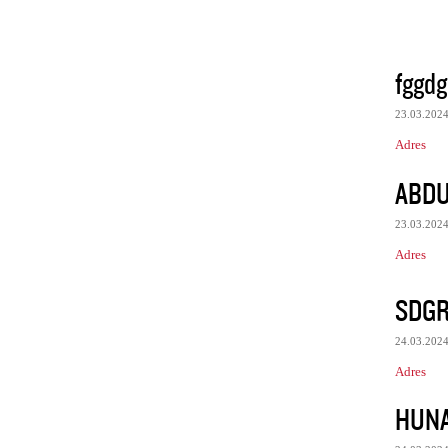
fggdg
23.03.202
Adres
ABDU
23.03.202
Adres
SDGR
24.03.202
Adres
HUNA