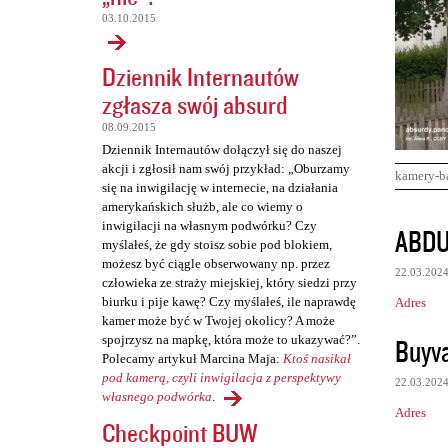
03.10.2015
Dziennik Internautów
zgłasza swój absurd
08.09.2015
Dziennik Internautów dołączył się do naszej
akcji i zgłosił nam swój przykład: „Oburzamy
kamery-b
się na inwigilację w internecie, na działania
amerykańskich służb, ale co wiemy o
K
inwigilacji na własnym podwórku? Czy
ABDU
myślałeś, że gdy stoisz sobie pod blokiem,
o
możesz być ciągle obserwowany np. przez
22.03.202
m
człowieka ze straży miejskiej, który siedzi przy
biurku i pije kawę? Czy myślałeś, ile naprawdę
Adres
e
kamer może być w Twojej okolicy? A może
n
Buyva
spojrzysz na mapkę, która może to ukazywać?”.
Polecamy artykuł Marcina Maja:
Ktoś nasikał
t
pod kamerą, czyli inwigilacja z perspektywy
22.03.202
a
własnego podwórka
.
Adres
r
Checkpoint BUW