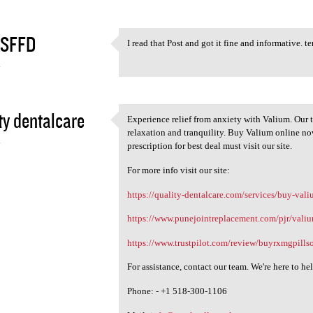
SFFD
I read that Post and got it fine and informative. t
I read that Post and got it
4
ty dentalcare
Experience relief from anxiety with Valium. Our 
Experience relief from
relaxation and tranquility. Buy Valium online no
4
prescription for best deal must visit our site.
For more info visit our site:
https://quality-dentalcare.com/services/buy-val
https://www.punejointreplacement.com/pjr/vali
https://www.trustpilot.com/review/buyrxmgpills
For assistance, contact our team. We're here to he
Phone: - +1 518-300-1106