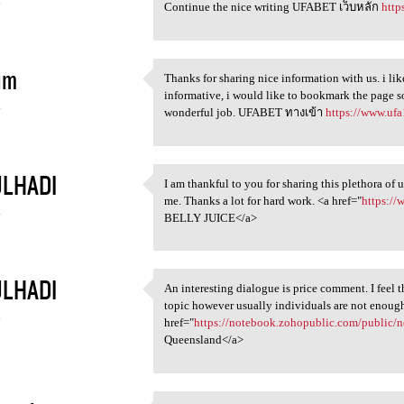
4
Continue the nice writing UFABET เว็บหลัก
http
im
Thanks for sharing nice information with us. i lik
Thanks for sharing nice
informative, i would like to bookmark the page s
4
wonderful job. UFABET ทางเข้า
https://www.ufa
LHADI
I am thankful to you for sharing this plethora of 
I am thankful to you for
me. Thanks a lot for hard work. <a href="
https:/
4
BELLY JUICE</a>
LHADI
An interesting dialogue is price comment. I feel th
An interesting dialogue is
topic however usually individuals are not enough 
4
href="
https://notebook.zohopublic.com/public/
Queensland</a>