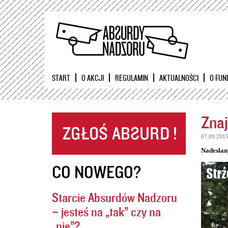
START
O AKCJI
REGULAMIN
AKTUALNOŚCI
O FUN
Znaj
07.09.201
Nadesłan
CO NOWEGO?
Starcie Absurdów Nadzoru
– jesteś na „tak” czy na
„nie”?