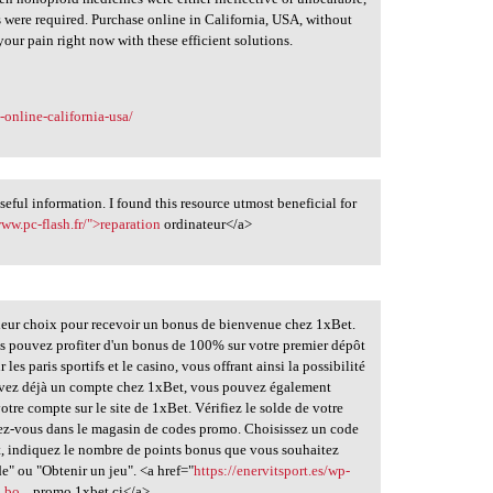
s were required. Purchase online in California, USA, without
 your pain right now with these efficient solutions.
online-california-usa/
useful information. I found this resource utmost beneficial for
www.pc-flash.fr/">reparation
ordinateur</a>
eur choix pour recevoir un bonus de bienvenue chez 1xBet.
ous pouvez profiter d'un bonus de 100% sur votre premier dépôt
les paris sportifs et le casino, vous offrant ainsi la possibilité
us avez déjà un compte chez 1xBet, vous pouvez également
tre compte sur le site de 1xBet. Vérifiez le solde de votre
ez-vous dans le magasin de codes promo. Choisissez un code
t, indiquez le nombre de points bonus que vous souhaitez
de" ou "Obtenir un jeu". <a href="
https://enervitsport.es/wp-
bo...
promo 1xbet ci</a>