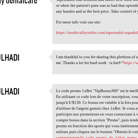
ty dentalcare
Tapentadol oral solution and
or when the patient's pain was so bad that opioid
4
any hassles and at the best price. Take control of
For more info visit our site:
https://southvalleyortho.com/tapentadol-aspadol-
LHADI
I am thankful to you for sharing this plethora of 
I am thankful to you for
me. Thanks a lot for hard work. <a href="
https://
4
LHADI
Le code promo 1xBet "VipBonus300" est le meill
Le code promo 1xBet
En utilisant ce code lors de votre inscription, v
4
jusqu'à €/$130. Ce bonus est valable à la fois pour 
d'utiliser de l'argent gratuit chez 1xBet. Si vo
participer aux promotions en vous connectant à vo
compte bonus dans la section "Promo", puis rend
promo en fonction des sports qui vous intéressen
utiliser, puis cliquez sur le bouton "Obtenir le co
content/pages/le_code_promo_de_1xbet_maroc_