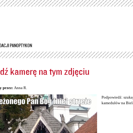
Przejdź
do
treści
DACJI PANOPTYKON
dź kamerę na tym zdjęciu
5
y przez:
Anna R.
Podpowiedź: szukaj
kamedułów na Biel