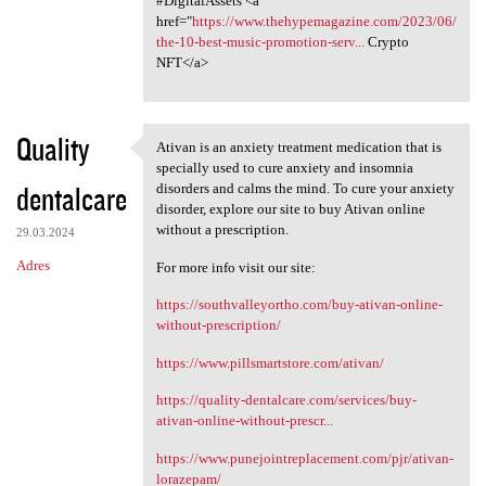
#DigitalAssets <a
href="
https://www.thehypemagazine.com/2023/06/
the-10-best-music-promotion-serv...
Crypto
NFT</a>
Quality
Ativan is an anxiety treatment medication that is
Ativan is an anxiety
specially used to cure anxiety and insomnia
dentalcare
disorders and calms the mind. To cure your anxiety
disorder, explore our site to buy Ativan online
without a prescription.
29.03.2024
Adres
For more info visit our site:
https://southvalleyortho.com/buy-ativan-online-
without-prescription/
https://www.pillsmartstore.com/ativan/
https://quality-dentalcare.com/services/buy-
ativan-online-without-prescr...
https://www.punejointreplacement.com/pjr/ativan-
lorazepam/