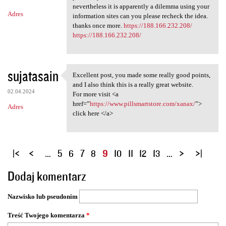
nevertheless it is apparently a dilemma using your
Adres
information sites can you please recheck the idea.
thanks once more.
https://188.166.232.208/
https://188.166.232.208/
sujatasain
Excellent post, you made some really good points,
Excellent post, you made some
and I also think this is a really great website.
02.04.2024
For more visit <a
href=”
https://www.pillsmartstore.com/xanax/
”>
Adres
click here </a>
S
…
5
6
7
8
9
10
11
12
13
…
t
Dodaj komentarz
r
o
Nazwisko lub pseudonim
n
y
Treść Twojego komentarza
*