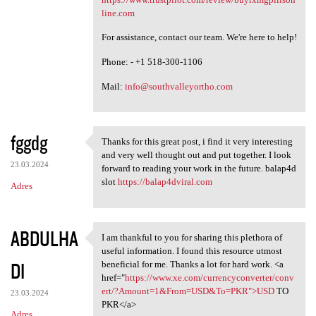
line.com
For assistance, contact our team. We're here to help!
Phone: - +1 518-300-1106
Mail:
info@southvalleyortho.com
fggdg
Thanks for this great post, i find it very interesting
Thanks for this great post, i
and very well thought out and put together. I look
23.03.2024
forward to reading your work in the future. balap4d
slot
https://balap4dviral.com
Adres
ABDULHA
I am thankful to you for sharing this plethora of
I am thankful to you for
useful information. I found this resource utmost
DI
beneficial for me. Thanks a lot for hard work. <a
href="
https://www.xe.com/currencyconverter/conv
ert/?Amount=1&From=USD&To=PKR">USD
TO
23.03.2024
PKR</a>
Adres