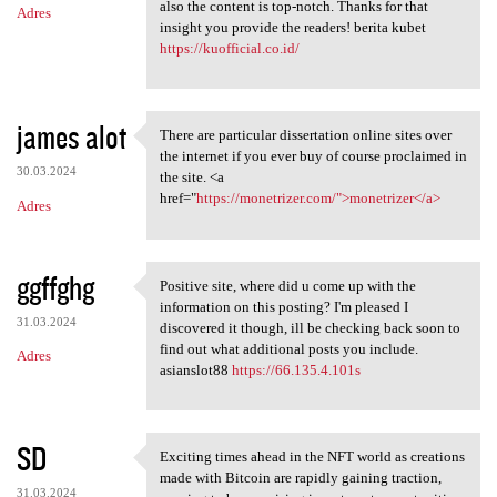
also the content is top-notch. Thanks for that
Adres
insight you provide the readers! berita kubet
https://kuofficial.co.id/
james alot
There are particular dissertation online sites over
There are particular
the internet if you ever buy of course proclaimed in
30.03.2024
the site. <a
href="
https://monetrizer.com/">monetrizer</a>
Adres
ggffghg
Positive site, where did u come up with the
Positive site, where did u
information on this posting? I'm pleased I
31.03.2024
discovered it though, ill be checking back soon to
find out what additional posts you include.
Adres
asianslot88
https://66.135.4.101s
SD
Exciting times ahead in the NFT world as creations
Exciting times ahead in the
made with Bitcoin are rapidly gaining traction,
31.03.2024