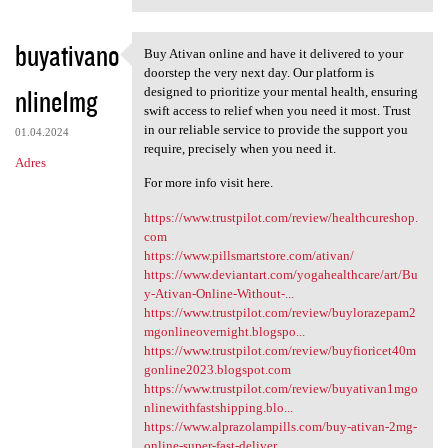
buyativano
Buy Ativan online and have it delivered to your
Buy Ativan online and have it
doorstep the very next day. Our platform is
nline1mg
designed to prioritize your mental health, ensuring
swift access to relief when you need it most. Trust
in our reliable service to provide the support you
01.04.2024
require, precisely when you need it.
Adres
For more info visit here.
https://www.trustpilot.com/review/healthcureshop.
com
https://www.pillsmartstore.com/ativan/
https://www.deviantart.com/yogahealthcare/art/Bu
y-Ativan-Online-Without-...
https://www.trustpilot.com/review/buylorazepam2
mgonlineovernight.blogspo...
https://www.trustpilot.com/review/buyfioricet40m
gonline2023.blogspot.com
https://www.trustpilot.com/review/buyativan1mgo
nlinewithfastshipping.blo...
https://www.alprazolampills.com/buy-ativan-2mg-
online-super-fast-deliver...