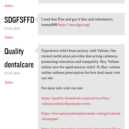
Adres
SDGFSFFD
I read that Post and got it fine and informative.
I read that Post and got it
teratai888
https://asa-alger.org/
23.03.2024
Adres
Quality
Experience relief from anxiety with Valium. Our
Experience relief from
trusted medication provides fast-acting calmness,
dentalcare
promoting relaxation and tranquility. Buy Valium
online now for rapid anxiety relief. To Buy valium
online without prescription for best deal must visit
23.03.2024
our site.
Adres
For more info visit our site:
https://quality-dentalcare.com/services/buy-
valium-online-diazepam-overn...
https://www.punejointreplacement.com/pjr/valium
-diazepam/
https://www.trustpilot.com/review/buyrxmgpillson