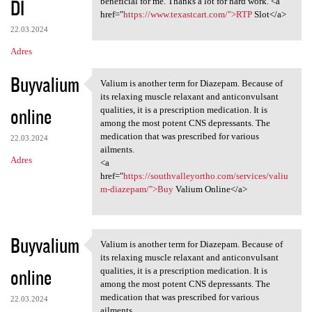
DI
m
beneficial for me. Thanks a lot for hard work. <a
href="
https://www.texastcart.com/">RTP
Slot</a>
e
22.03.2024
n
Adres
t
Buyvalium
a
Valium is another term for Diazepam. Because of
Valium is another term for
its relaxing muscle relaxant and anticonvulsant
r
online
qualities, it is a prescription medication. It is
z
among the most potent CNS depressants. The
medication that was prescribed for various
e
22.03.2024
ailments.
Adres
<a
href="
https://southvalleyortho.com/services/valiu
m-diazepam/">Buy
Valium Online</a>
Buyvalium
Valium is another term for Diazepam. Because of
Valium is another term for
its relaxing muscle relaxant and anticonvulsant
online
qualities, it is a prescription medication. It is
among the most potent CNS depressants. The
medication that was prescribed for various
22.03.2024
ailments.