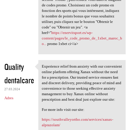
de codes promo. Choisissez un code promo en
fonction des sports qui vous intéressent, indiquez
le nombre de points bonus que vous souhaitez
utiliser, puis cliquez sur le bouton "Obtenir le
code" ou "Obtenir un jeu". <a
href="
https://enervitsport.es/wp-
content/pages/le_code_promo_de_1xbet_maroc_b
o...
promo 1xbet ci</a>
Quality
Experience relief from anxiety with our convenient
Experience relief from
online platform offering Xanax without the need
dentalcare
for a prescription. Our trusted service ensures fast
and discreet delivery, providing peace of mind and
convenience to those seeking effective anxiety
27.03.2024
management to buy Xanax online without
Adres
prescription and best deal just explore our site:
For more info visit our site:
https://southvalleyortho.com/services/xanax-
alprazolam/