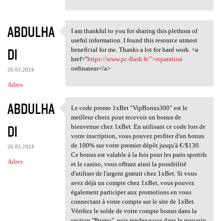
ABDULHA
I am thankful to you for sharing this plethora of
I am thankful to you for
useful information. I found this resource utmost
DI
beneficial for me. Thanks a lot for hard work. <a
href="
https://www.pc-flash.fr/">reparation
ordinateur</a>
26.03.2024
Adres
ABDULHA
Le code promo 1xBet "VipBonus300" est le
Le code promo 1xBet
meilleur choix pour recevoir un bonus de
DI
bienvenue chez 1xBet. En utilisant ce code lors de
votre inscription, vous pouvez profiter d'un bonus
de 100% sur votre premier dépôt jusqu'à €/$130.
26.03.2024
Ce bonus est valable à la fois pour les paris sportifs
Adres
et le casino, vous offrant ainsi la possibilité
d'utiliser de l'argent gratuit chez 1xBet. Si vous
avez déjà un compte chez 1xBet, vous pouvez
également participer aux promotions en vous
connectant à votre compte sur le site de 1xBet.
Vérifiez le solde de votre compte bonus dans la
section "Promo", puis rendez-vous dans le magasin