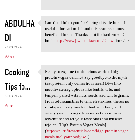
ABDULHA
I am thankful to you for sharing this plethora of
I am thankful to you for
useful information. I found this resource utmost
DI
beneficial for me. Thanks a lot for hard work. <a
href="
http://www.jlwilsonlaw.com/">law
firm</a>
29.03.2024
Adres
Cooking
Ready to explore the delicious world of high-
Ready to explore the
protein vegan cuisine? Say goodbye to the myth
Tips fo...
that protein only comes from meat! Dive into
mouthwatering options like lentils, tofu, and
tempeh, paired with nuts, seeds, and whole grains.
30.03.2024
From tofu scrambles to tempeh stir-fries, there's no
Adres
shortage of tasty meals to fuel your body and
satisfy your cravings. Join us on this culinary
adventure and let your taste buds and muscles
rejoice! [High-Protein Vegan Meals]
(
https://nutrifitessentials.com/high-protein-vegan-
meals-fuel-your-body-w...
)