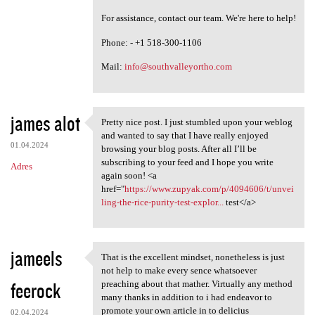
For assistance, contact our team. We're here to help!
Phone: - +1 518-300-1106
Mail:
info@southvalleyortho.com
james alot
Pretty nice post. I just stumbled upon your weblog
Pretty nice post. I just
and wanted to say that I have really enjoyed
01.04.2024
browsing your blog posts. After all I’ll be
subscribing to your feed and I hope you write
Adres
again soon! <a
href="
https://www.zupyak.com/p/4094606/t/unvei
ling-the-rice-purity-test-explor...
test</a>
jameels
That is the excellent mindset, nonetheless is just
That is the excellent mindset
not help to make every sence whatsoever
feerock
preaching about that mather. Virtually any method
many thanks in addition to i had endeavor to
promote your own article in to delicius
02.04.2024