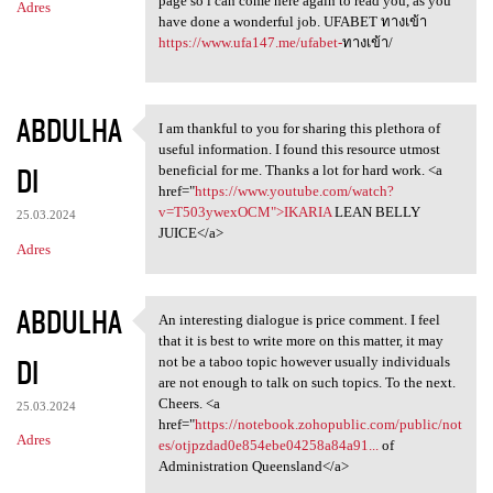
page so i can come here again to read you, as you
Adres
have done a wonderful job. UFABET ทางเข้า
https://www.ufa147.me/ufabet-
ทางเข้า/
ABDULHA
I am thankful to you for sharing this plethora of
I am thankful to you for
useful information. I found this resource utmost
DI
beneficial for me. Thanks a lot for hard work. <a
href="
https://www.youtube.com/watch?
v=T503ywexOCM">IKARIA
LEAN BELLY
25.03.2024
JUICE</a>
Adres
ABDULHA
An interesting dialogue is price comment. I feel
An interesting dialogue is
that it is best to write more on this matter, it may
DI
not be a taboo topic however usually individuals
are not enough to talk on such topics. To the next.
Cheers. <a
25.03.2024
href="
https://notebook.zohopublic.com/public/not
Adres
es/otjpzdad0e854ebe04258a84a91...
of
Administration Queensland</a>