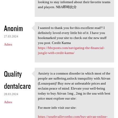
looking to stay informed about their favorite teams
and players. NBA即時比分
Anonim
I wanted to thank you for this excellent read!! I
I wanted to thank you for
definitely loved every little bit of it. I have you
27.03.2024
bookmarked your site to check out the new stuff
you post. Credit Karma
Adres
https://bbcposts.com/navigating-the-financial-
jungle-with-credit-karma/
Quality
Anxiety is a common disorder in which most of the
Anxiety is a common disorder
people are suffering,unlock tranquility with Ativan
dentalcare
(Lorazepam)! Buy now at unbeatable prices and
reclaim peace of mind. Elevate your well-being
today to buy Ativan 1mg , 2mg in the usa with best
28.03.2024
price must explore our site:
Adres
For more info visit our site:
https://southvalleyortho.com/buy-ativan-online-