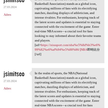
In the realm of sports, the
Basketball Association) stands as a global icon,
27.03.2024
captivating millions of fans with its electrifying
matches, dazzling displays of athleticism, and
Adres
intense rivalries. For enthusiasts, keeping track of
the latest scores and updates is essential to staying
connected with the excitement of the game. Enter
real-time NBA scores—a crucial tool for fans
looking to stay informed about their favorite teams
and players.
[url=
https://nisssport.com/nba%e5%8d%b3%e6%
99%82%e6%af%94%e5%88%86/]NBA
即時比分
[/url]
jsimitseo
In the realm of sports, the NBA (National
In the realm of sports, the
Basketball Association) stands as a global icon,
27.03.2024
captivating millions of fans with its electrifying
matches, dazzling displays of athleticism, and
Adres
intense rivalries. For enthusiasts, keeping track of
the latest scores and updates is essential to staying
connected with the excitement of the game. Enter
real-time NBA scores—a crucial tool for fans