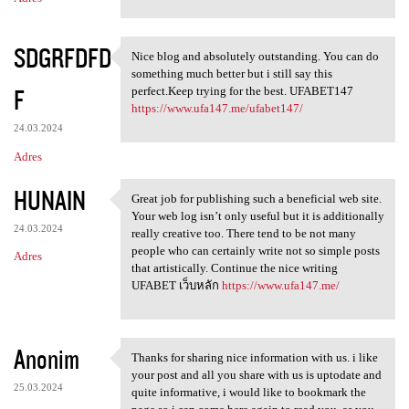
SDGRFDFD
Nice blog and absolutely outstanding. You can do
Nice blog and absolutely
something much better but i still say this
F
perfect.Keep trying for the best. UFABET147
https://www.ufa147.me/ufabet147/
24.03.2024
Adres
HUNAIN
Great job for publishing such a beneficial web site.
Great job for publishing such
Your web log isn’t only useful but it is additionally
24.03.2024
really creative too. There tend to be not many
people who can certainly write not so simple posts
Adres
that artistically. Continue the nice writing
UFABET เว็บหลัก
https://www.ufa147.me/
Anonim
Thanks for sharing nice information with us. i like
Thanks for sharing nice
your post and all you share with us is uptodate and
25.03.2024
quite informative, i would like to bookmark the