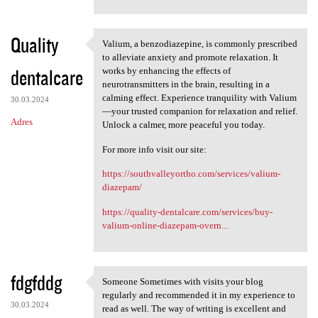
Quality
Valium, a benzodiazepine, is commonly prescribed
Valium, a benzodiazepine, is
to alleviate anxiety and promote relaxation. It
dentalcare
works by enhancing the effects of
neurotransmitters in the brain, resulting in a
calming effect. Experience tranquility with Valium
30.03.2024
—your trusted companion for relaxation and relief.
Adres
Unlock a calmer, more peaceful you today.
For more info visit our site:
https://southvalleyortho.com/services/valium-
diazepam/
https://quality-dentalcare.com/services/buy-
valium-online-diazepam-overn...
fdgfddg
Someone Sometimes with visits your blog
Someone Sometimes with visits
regularly and recommended it in my experience to
30.03.2024
read as well. The way of writing is excellent and