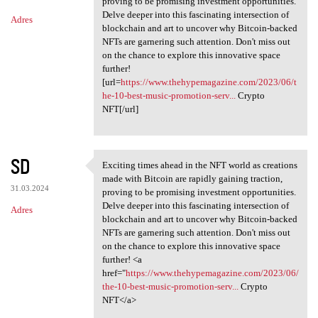
proving to be promising investment opportunities.
Delve deeper into this fascinating intersection of
Adres
blockchain and art to uncover why Bitcoin-backed
NFTs are garnering such attention. Don't miss out
on the chance to explore this innovative space
further!
[url=
https://www.thehypemagazine.com/2023/06/t
he-10-best-music-promotion-serv...
Crypto
NFT[/url]
SD
Exciting times ahead in the NFT world as creations
Exciting times ahead in the
made with Bitcoin are rapidly gaining traction,
31.03.2024
proving to be promising investment opportunities.
Delve deeper into this fascinating intersection of
Adres
blockchain and art to uncover why Bitcoin-backed
NFTs are garnering such attention. Don't miss out
on the chance to explore this innovative space
further! <a
href="
https://www.thehypemagazine.com/2023/06/
the-10-best-music-promotion-serv...
Crypto
NFT</a>