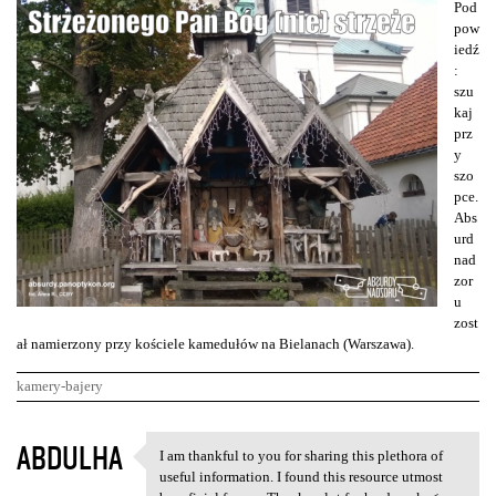
Pod
pow
iedź
:
szu
kaj
prz
y
szo
pce.
Abs
urd
nad
zor
u
zost
ał namierzony przy kościele kamedułów na Bielanach (Warszawa).
kamery-bajery
K
ABDULHA
I am thankful to you for sharing this plethora of
I am thankful to you for
o
useful information. I found this resource utmost