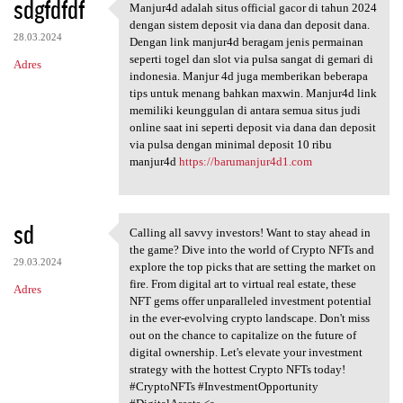
sdgfdfdf
Manjur4d adalah situs official gacor di tahun 2024
Manjur4d adalah situs
dengan sistem deposit via dana dan deposit dana.
28.03.2024
Dengan link manjur4d beragam jenis permainan
seperti togel dan slot via pulsa sangat di gemari di
Adres
indonesia. Manjur 4d juga memberikan beberapa
tips untuk menang bahkan maxwin. Manjur4d link
memiliki keunggulan di antara semua situs judi
online saat ini seperti deposit via dana dan deposit
via pulsa dengan minimal deposit 10 ribu
manjur4d
https://barumanjur4d1.com
sd
Calling all savvy investors! Want to stay ahead in
Calling all savvy investors!
the game? Dive into the world of Crypto NFTs and
29.03.2024
explore the top picks that are setting the market on
fire. From digital art to virtual real estate, these
Adres
NFT gems offer unparalleled investment potential
in the ever-evolving crypto landscape. Don't miss
out on the chance to capitalize on the future of
digital ownership. Let's elevate your investment
strategy with the hottest Crypto NFTs today!
#CryptoNFTs #InvestmentOpportunity