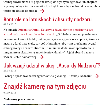
wolnej chwili można tu pójść na kawę, do słynnych ogrodów lub obejrzeć
wystawę. Wszystko dla wszystkich, od ręki i na miejscu. No tak, ale najpierw
trzeba się dostać do środka.
Kontrole na lotniskach i absurdy nadzoru
01.09.2015
Na łamach
Dziennika Opinii, Katarzyna Szymielewicz przedstawia swój
absurd nadzoru – kontrole na lotniskach
: „Dokładnie ten sam przedmiot –
ładowarka, kawałek kabla, but na podwyższonej podeszwie, pasek, kawałek
metalu gdzieś przy ciele, czy coś w kształcie tuby – raz uruchamia sygnał
ostrzegawczy i oznacza stracone 15 minut na dodatkowe sprawdzenie, a
innym razem okazuje się zupełnie niewidzialny”. A jaki absurd nadzoru
uwiera Ciebie najbardziej?
Jak wziąć udział w akcji „Absurdy Nadzoru"?
25.08.2015
Poznaj 5 sposobów na zaangażowanie się w akcję „Absurdy Nadzoru".
Znajdź kamerę na tym zdjęciu
07.09.2015
Nadesłany przez:
Anna R.