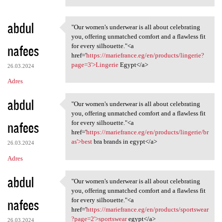
abdul
"Our women's underwear is all about celebrating
"Our women's underwear is all
you, offering unmatched comfort and a flawless fit
nafees
for every silhouette."<a
href='
https://mariefrance.eg/en/products/lingerie?
page=3'>Lingerie
Egypt</a>
26.03.2024
Adres
abdul
"Our women's underwear is all about celebrating
"Our women's underwear is all
you, offering unmatched comfort and a flawless fit
nafees
for every silhouette."<a
href='
https://mariefrance.eg/en/products/lingerie/br
as'>best
bra brands in egypt</a>
26.03.2024
Adres
abdul
"Our women's underwear is all about celebrating
"Our women's underwear is all
you, offering unmatched comfort and a flawless fit
nafees
for every silhouette."<a
href='
https://mariefrance.eg/en/products/sportswear
?page=2'>sportswear
egypt</a>
26.03.2024