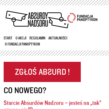
Przejdź
do
treści
START
O AKCJI
REGULAMIN
AKTUALNOŚCI
O FUNDACJI PANOPTYKON
CO NOWEGO?
Starcie Absurdów Nadzoru – jesteś na „tak”