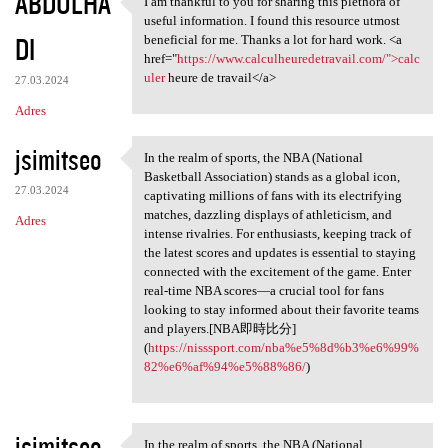
ABDULHA
I am thankful to you for sharing this plethora of
I am thankful to you for
useful information. I found this resource utmost
DI
beneficial for me. Thanks a lot for hard work. <a
href="
https://www.calculheuredetravail.com/">calc
uler
heure de travail</a>
27.03.2024
Adres
jsimitseo
In the realm of sports, the NBA (National
In the realm of sports, the
Basketball Association) stands as a global icon,
27.03.2024
captivating millions of fans with its electrifying
matches, dazzling displays of athleticism, and
Adres
intense rivalries. For enthusiasts, keeping track of
the latest scores and updates is essential to staying
connected with the excitement of the game. Enter
real-time NBA scores—a crucial tool for fans
looking to stay informed about their favorite teams
and players.[NBA即時比分]
(
https://nisssport.com/nba%e5%8d%b3%e6%99%
82%e6%af%94%e5%88%86/
)
jsimitseo
In the realm of sports, the NBA (National