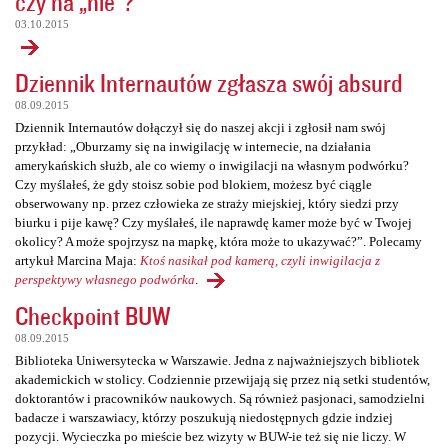
czy na „nie”?
03.10.2015
Dziennik Internautów zgłasza swój absurd
08.09.2015
Dziennik Internautów dołączył się do naszej akcji i zgłosił nam swój
przykład: „Oburzamy się na inwigilację w internecie, na działania
amerykańskich służb, ale co wiemy o inwigilacji na własnym podwórku?
Czy myślałeś, że gdy stoisz sobie pod blokiem, możesz być ciągle
obserwowany np. przez człowieka ze straży miejskiej, który siedzi przy
biurku i pije kawę? Czy myślałeś, ile naprawdę kamer może być w Twojej
okolicy? A może spojrzysz na mapkę, która może to ukazywać?”. Polecamy
artykuł Marcina Maja:
Ktoś nasikał pod kamerą, czyli inwigilacja z
perspektywy własnego podwórka
.
Checkpoint BUW
08.09.2015
Biblioteka Uniwersytecka w Warszawie. Jedna z najważniejszych bibliotek
akademickich w stolicy. Codziennie przewijają się przez nią setki studentów,
doktorantów i pracowników naukowych. Są również pasjonaci, samodzielni
badacze i warszawiacy, którzy poszukują niedostępnych gdzie indziej
pozycji. Wycieczka po mieście bez wizyty w BUW-ie też się nie liczy. W