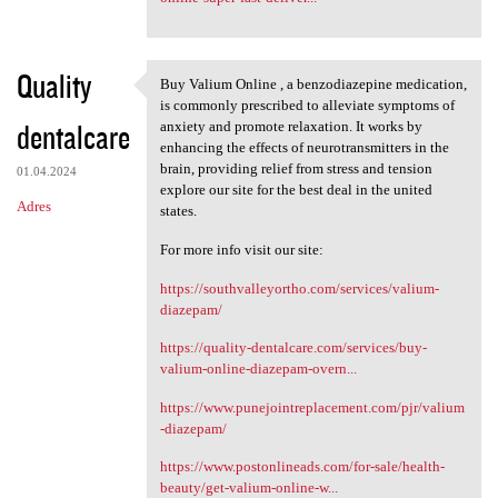
Quality
Buy Valium Online , a benzodiazepine medication,
Buy Valium Online , a
is commonly prescribed to alleviate symptoms of
dentalcare
anxiety and promote relaxation. It works by
enhancing the effects of neurotransmitters in the
brain, providing relief from stress and tension
01.04.2024
explore our site for the best deal in the united
Adres
states.
For more info visit our site:
https://southvalleyortho.com/services/valium-
diazepam/
https://quality-dentalcare.com/services/buy-
valium-online-diazepam-overn...
https://www.punejointreplacement.com/pjr/valium
-diazepam/
https://www.postonlineads.com/for-sale/health-
beauty/get-valium-online-w...