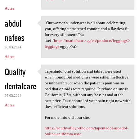
Adres
abdul
"Our women's underwear is all about celebrating
"Our women's underwear is all
you, offering unmatched comfort and a flawless fit
nafees
for every silhouette."<a
href='
https://mariefrance.eg/en/products/leggings'>
leggings
egypt</a>
26.03.2024
Adres
Quality
Tapentadol oral solution and tablet were used
Tapentadol oral solution and
when nonopioid medicines were either ineffective
dentalcare
or unbearable, or when the patient's pain was so
bad that opioids were required. Purchase online in
California, USA, without any hassles and at the
26.03.2024
best price. Take control of your pain right now with
Adres
these efficient solutions.
For more info visit our site:
https://southvalleyortho.com/tapentadol-aspadol-
online-california-usa/