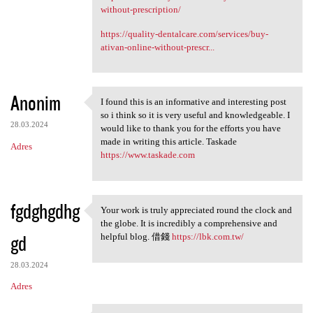
without-prescription/
https://quality-dentalcare.com/services/buy-
ativan-online-without-prescr...
Anonim
I found this is an informative and interesting post
I found this is an
so i think so it is very useful and knowledgeable. I
28.03.2024
would like to thank you for the efforts you have
made in writing this article. Taskade
Adres
https://www.taskade.com
fgdghgdhg
Your work is truly appreciated round the clock and
Your work is truly
the globe. It is incredibly a comprehensive and
gd
helpful blog. 借錢
https://lbk.com.tw/
28.03.2024
Adres