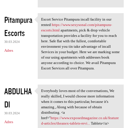
Pitampura
Escort Service Pitampura incall facility in our
Escort Service Pitampura
rented
https://www.sexysonal.com/pitampura-
Escorts
escorts.html
apartments, pick & drop vehicle
transportation provides a facility for you to reach
here. Safe flat with the fullest, comfortable
30.03.2024
environment you tin take advantage of incall
Adres
Services in your budget. Here we are marking some
of our using apartments with addresses book
anyone according to choice. We avail Pitampura
Escort Services all over Pitampura.
ABDULHA
Everybody loves most of the conversations, We
Everybody loves most of the
really skilled, I would choose more information
DI
when it comes to this particular, because it's
amazing., Along with because of obtain
distributing. <a
30.03.2024
href="
https://www.exposedmagazine.co.uk/feature
Adres
d-articles/theanex-tablets-revi...
Tablets</a>