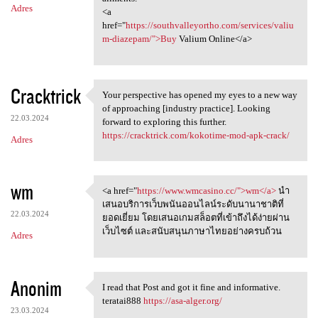
Adres
<a
href="
https://southvalleyortho.com/services/valiu
m-diazepam/">Buy
Valium Online</a>
Cracktrick
Your perspective has opened my eyes to a new way
Your perspective has opened
of approaching [industry practice]. Looking
22.03.2024
forward to exploring this further.
https://cracktrick.com/kokotime-mod-apk-crack/
Adres
wm
<a href="
https://www.wmcasino.cc/">wm</a>
นำ
<a href="https://www.wmcasino
เสนอบริการเว็บพนันออนไลน์ระดับนานาชาติที่
22.03.2024
ยอดเยี่ยม โดยเสนอเกมสล็อตที่เข้าถึงได้ง่ายผ่าน
เว็บไซต์ และสนับสนุนภาษาไทยอย่างครบถ้วน
Adres
Anonim
I read that Post and got it fine and informative.
I read that Post and got it
teratai888
https://asa-alger.org/
23.03.2024