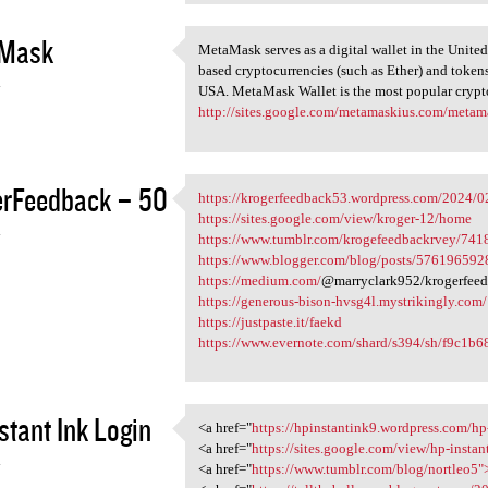
Mask
MetaMask serves as a digital wallet in the United
MetaMask serves as a digital
based cryptocurrencies (such as Ether) and token
4
USA. MetaMask Wallet is the most popular crypto 
http://sites.google.com/metamaskius.com/metam
erFeedback – 50
https://krogerfeedback53.wordpress.com/2024/0
https://krogerfeedback53
https://sites.google.com/view/kroger-12/home
4
https://www.tumblr.com/krogefeedbackrvey/741
https://www.blogger.com/blog/posts/57619659
https://medium.com/
@marryclark952/krogerfeed
https://generous-bison-hvsg4l.mystrikingly.com/
https://justpaste.it/faekd
https://www.evernote.com/shard/s394/sh/f9c1b6
stant Ink Login
<a href="
https://hpinstantink9.wordpress.com/hp-i
<a href="https:/
<a href="
https://sites.google.com/view/hp-instant
4
<a href="
https://www.tumblr.com/blog/nortleo5">