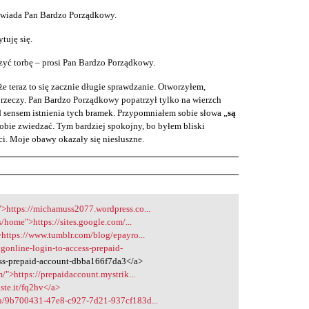
owiada Pan Bardzo Porządkowy.
tuję się.
rzyć torbę – prosi Pan Bardzo Porządkowy.
e teraz to się zacznie długie sprawdzanie. Otworzyłem,
rzeczy. Pan Bardzo Porządkowy popatrzył tylko na wierzch
 sensem istnienia tych bramek. Przypomniałem sobie słowa „
są
obie zwiedzać. Tym bardziej spokojny, bo byłem bliski
i. Moje obawy okazały się niesłuszne.
>https://michamuss2077.wordpress.co...
s/home">https://sites.google.com/...
https://www.tumblr.com/blog/epayro...
online-login-to-access-prepaid-
ss-prepaid-account-dbba166f7da3</a>
/">https://prepaidaccount.mystrik...
aste.it/fq2hv</a>
sh/9b700431-47e8-c927-7d21-937cf183d...