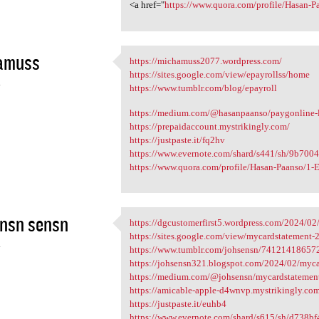
<a href="
https://www.quora.com/profile/Hasan-Pa
amuss
https://michamuss2077.wordpress.com/
https://michamuss2077
https://sites.google.com/view/epayrollss/home
4
https://www.tumblr.com/blog/epayroll
https://medium.com/@hasanpaanso/paygonline-lo
https://prepaidaccount.mystrikingly.com/
https://justpaste.it/fq2hv
https://www.evernote.com/shard/s441/sh/9b700
https://www.quora.com/profile/Hasan-Paanso/1-E
nsn sensn
https://dgcustomerfirst5.wordpress.com/2024/02/
https://dgcustomerfirst5
https://sites.google.com/view/mycardstatement
4
https://www.tumblr.com/johsensn/741214186572
https://johsensn321.blogspot.com/2024/02/mycard
https://medium.com/@johsensn/mycardstatement-lo
https://amicable-apple-d4wnvp.mystrikingly.co
https://justpaste.it/euhb4
https://www.evernote.com/shard/s615/sh/d738b