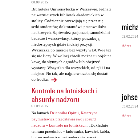
a
08.09.2015
Biblioteka Uniwersytecka w Warszawie. Jedna z
r
najważniejszych bibliotek akademickich w
z
stolicy. Codziennie przewijają się przez nią
mich
setki studentów, doktorantów i pracowników
e
naukowych. Są również pasjonaci, samodzielni
02.02.202
badacze i warszawiacy, którzy poszukują
niedostępnych gdzie indziej pozycji.
Adres
Wycieczka po mieście bez wizyty w BUW-ie też
się nie liczy. W wolnej chwili można tu pójść na
kawę, do słynnych ogrodów lub obejrzeć
wystawę. Wszystko dla wszystkich, od ręki i na
miejscu. No tak, ale najpierw trzeba się dostać
do środka.
Kontrole na lotniskach i
johse
absurdy nadzoru
01.09.2015
03.02.202
Na łamach
Dziennika Opinii, Katarzyna
Adres
Szymielewicz przedstawia swój absurd
nadzoru – kontrole na lotniskach
: „Dokładnie
ten sam przedmiot – ładowarka, kawałek kabla,
but na podwyższonej podeszwie, pasek,