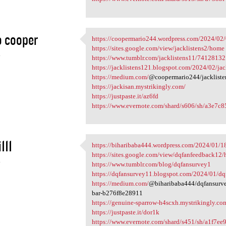
 cooper
https://coopermario244.wordpress.com/2024/02/0
https://coopermario244
https://sites.google.com/view/jacklistens2/home
4
https://www.tumblr.com/jacklistens11/74128132
https://jacklistens121.blogspot.com/2024/02/jack
https://medium.com/
@coopermario244/jackliste
https://jackisan.mystrikingly.com/
https://justpaste.it/az6fd
https://www.evernote.com/shard/s606/sh/a3e7c8
111
https://biharibaba444.wordpress.com/2024/01/
https://biharibaba444
https://sites.google.com/view/dqfanfeedback12
4
https://www.tumblr.com/blog/dqfansurvey1
https://dqfansurvey11.blogspot.com/2024/01/dqfa
https://medium.com/
@biharibaba444/dqfansurve
bar-b276f8e28911
https://genuine-sparrow-h4scxh.mystrikingly.co
https://justpaste.it/dor1k
https://www.evernote.com/shard/s451/sh/a1f7e