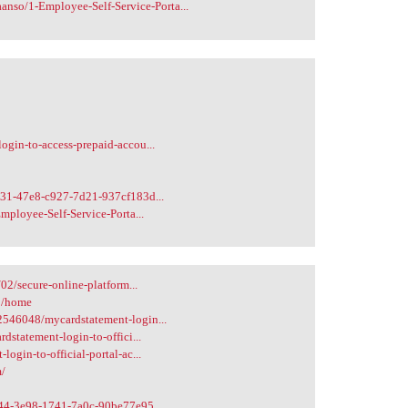
anso/1-Employee-Self-Service-Porta...
gin-to-access-prepaid-accou...
431-47e8-c927-7d21-937cf183d...
mployee-Self-Service-Porta...
02/secure-online-platform...
-2/home
546048/mycardstatement-login...
statement-login-to-offici...
gin-to-official-portal-ac...
m/
f44-3e98-1741-7a0c-90be77e95...