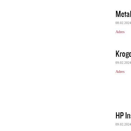
Meta
08.02.202
Adres
Krog
09.02.202
Adres
HP In
09.02.202