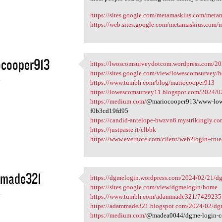
https://sites.google.com/metamaskius.com/met
https://web.sites.google.com/metamaskius.com
ocooper913
https://lwoscomsurveydotcom.wordpress.com/20
https://lwoscomsurveydotcom
https://sites.google.com/view/lowescomsurvey/
4
https://www.tumblr.com/blog/mariocooper913
https://lowescomsurvey11.blogspot.com/2024/
https://medium.com/
@mariocooper913/www-lowes
f0b3cd19fd95
https://candid-antelope-hwzvn6.mystrikingly.co
https://justpaste.it/clbbk
https://www.evernote.com/client/web?login=tru
made321
https://dgmelogin.wordpress.com/2024/02/21/dgm
https://dgmelogin.wordpress
https://sites.google.com/view/dgmelogin/home
4
https://www.tumblr.com/adammade321/7429235
https://adammade321.blogspot.com/2024/02/dgm
https://medium.com/
@madea0044/dgme-login-com