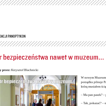
Przejdź
do
treści
DACJI PANOPTYKON
r bezpieczeństwa nawet w muzeum...
5
y przez:
Krzysztof Blachnicki
W nowym Muzeum Śl
porządku pilnuje P
którą musiałem ścią
– Ma pan pasek? – 
– Tak, pokazać? –