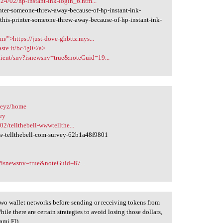
024/02/hp-instant-ink-login_6.htm...
nter-someone-threw-away-because-of-hp-instant-ink-
this-printer-someone-threw-away-because-of-hp-instant-ink-
m/">https://just-dove-ghbttz.mys...
paste.it/bc4g0</a>
lient/snv?isnewsnv=true&noteGuid=19...
rveyz/home
ey
2/tellthebell-wwwtellthe...
ww-tellthebell-com-survey-62b1a48f9801
v?isnewsnv=true&noteGuid=87...
 two wallet networks before sending or receiving tokens from
e there are certain strategies to avoid losing those dollars,
ami,Fl)