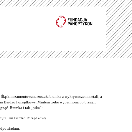
ąskim zamontowana została bramka z wykrywaczem metali, a
an Bardzo Porządkowy. Miałem torbę wypełnioną po brzegi,
gnąć. Bramka i tak „pika”:
pyta Pan Bardzo Porządkowy.
 odpowiadam.