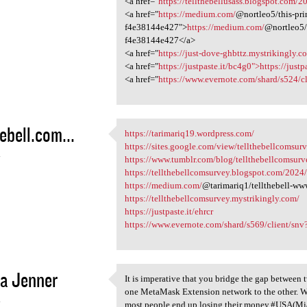
<a href="
https://tellthebellusass.blogspot.com/2
<a href="
https://medium.com/
@nortleo5/this-pri
f4e38144e427">
https://medium.com/
@nortleo5/
f4e38144e427</a>
<a href="
https://just-dove-ghbttz.mystrikingly.co
<a href="
https://justpaste.it/bc4g0">https://just
<a href="
https://www.evernote.com/shard/s524/c
hebell.com...
https://tarimariq19.wordpress.com/
https://tarimariq19.wordpress
https://sites.google.com/view/tellthebellcomsu
4
https://www.tumblr.com/blog/tellthebellcomsurv
https://tellthebellcomsurvey.blogspot.com/2024/0
https://medium.com/
@tarimariq1/tellthebell-w
https://tellthebellcomsurvey.mystrikingly.com/
https://justpaste.it/ehrcr
https://www.evernote.com/shard/s569/client/sn
a Jenner
It is imperative that you bridge the gap between
It is imperative that you
one MetaMask Extension network to the other. Whil
4
most people end up losing their money.#USA(Mi