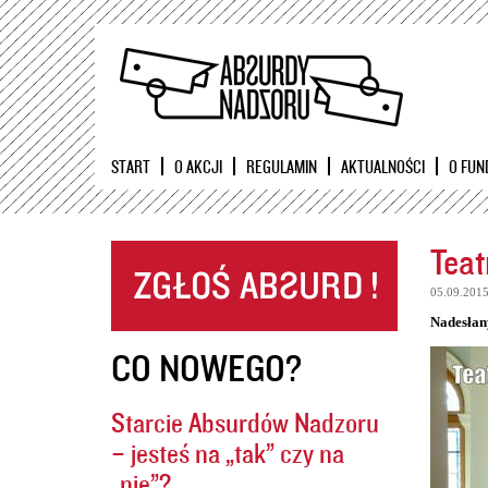
START
O AKCJI
REGULAMIN
AKTUALNOŚCI
O FUN
Teat
05.09.201
Nadesłan
CO NOWEGO?
Starcie Absurdów Nadzoru
– jesteś na „tak” czy na
„nie”?