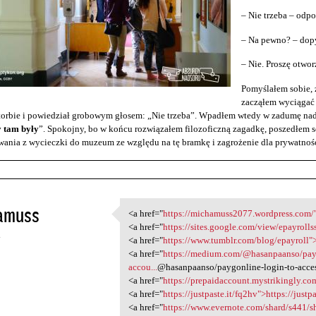
– Nie trzeba – odp
– Na pewno? – dopy
– Nie. Proszę otwo
Pomyślałem sobie, ż
zacząłem wyciągać 
torbie i powiedział grobowym głosem: „Nie trzeba”. Wpadłem wtedy w zadumę nad
y tam były
”. Spokojny, bo w końcu rozwiązałem filozoficzną zagadkę, poszedłem s
ania z wycieczki do muzeum ze względu na tę bramkę i zagrożenie dla prywatnośc
amuss
<a href="
https://michamuss2077.wordpress.com/"
<a href="https:/
<a href="
https://sites.google.com/view/epayrolls
4
<a href="
https://www.tumblr.com/blog/epayroll">
<a href="
https://medium.com/@hasanpaanso/payg
accou...
@hasanpaanso/paygonline-login-to-acce
<a href="
https://prepaidaccount.mystrikingly.com
<a href="
https://justpaste.it/fq2hv">https://justp
<a href="
https://www.evernote.com/shard/s441/