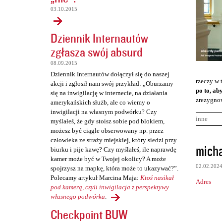
03.10.2015
Dziennik Internautów
zgłasza swój absurd
08.09.2015
Dziennik Internautów dołączył się do naszej
rzeczy w 
akcji i zgłosił nam swój przykład: „Oburzamy
po to, ab
się na inwigilację w internecie, na działania
zrezygnow
amerykańskich służb, ale co wiemy o
inwigilacji na własnym podwórku? Czy
inne
myślałeś, że gdy stoisz sobie pod blokiem,
możesz być ciągle obserwowany np. przez
człowieka ze straży miejskiej, który siedzi przy
K
mich
biurku i pije kawę? Czy myślałeś, ile naprawdę
o
kamer może być w Twojej okolicy? A może
02.02.202
spojrzysz na mapkę, która może to ukazywać?”.
m
Polecamy artykuł Marcina Maja:
Ktoś nasikał
Adres
e
pod kamerą, czyli inwigilacja z perspektywy
n
własnego podwórka
.
Checkpoint BUW
t