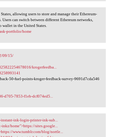
 States, allowing users to store and manage their Ethereum-
s. Users can switch between different Ethereum networks,
wallet in the United States.
ask-portfolio/home
2/09/15/
825822254678016/krogerfeedba...
28258993141
back-50-fuel-points-kroger-feedback-survey-9691d7cda546
86-d705-7853-f1eb-dcf074ed5...
nstant-ink-login-printer-ink-sub...
-inkz/home">https://sites.google...
https://www.tumblr.com/blog/nortle...