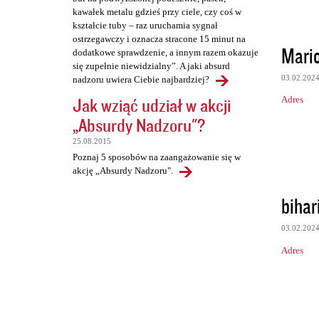
kawałek metalu gdzieś przy ciele, czy coś w
kształcie tuby – raz uruchamia sygnał
ostrzegawczy i oznacza stracone 15 minut na
Mario
dodatkowe sprawdzenie, a innym razem okazuje
się zupełnie niewidzialny”. A jaki absurd
03.02.202
nadzoru uwiera Ciebie najbardziej?
Jak wziąć udział w akcji
Adres
„Absurdy Nadzoru"?
25.08.2015
Poznaj 5 sposobów na zaangażowanie się w
akcję „Absurdy Nadzoru".
bihari
03.02.202
Adres