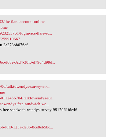
/the-flare-account-online...
/home
23253761/login-ace-flare-ac...
117259910667
gin-2a273bb076cf
36c-d68e-8ad4-30f6-d79d4d99d...
06/talktowendys-survey-at-...
ome
50112456704/talktowendys-sur...
ktowendys-free-sandwich-we...
s-free-sandwich-wendys-survey-9917961fde46
/
5b-f8f0-123a-de35-8ce8eb5bc...