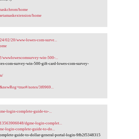
amaskchrom/home
/metamaskextension/home
24/02/20/www-lowes-com-surve...
home
02/wwwlowescomsurvey-win-500-...
-com-survey-win-500-gift-card-lowes-com-survey-
m/
e&newReg=true#/notes/3f0969...
e-login-complete-guide-to-...
13563906048/dgme-login-complet...
e-login-complete-guide-to-do...
plete-guide-to-dollar-general-portal-login-9fb2f5348315