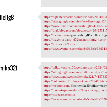
lelig8
https://dqfanfeedback5.wordpress.com/2024/02/03
https://dqfanfeedback5
https://sites.google.com/view/ace-flare-login12
4
https://www.tumblr.com/monsilelig8/7414627149
https://draft.blogger.com/blog/posts/4264253
https://medium.com/
@monsilelig8/ace-flare-lo
https://magenta-parrot-d52tnr.mystrikingly.com/
https://justpaste.it/fpchx
https://www.evernote.com/shard/s515/sh/53d51
rnike321
https://talktowendys100.wordpress.com/2024/02/
https://talktowendys100
https://sites.google.com/view/talktowendys-2/h
4
https://www.tumblr.com/colternike321/7415783
https://colternike321.blogspot.com/2024/02/tal
https://medium.com/
@colternike55/talktowendy
https://modest-sparrow-hvsv7f.mystrikingly.com
https://justpaste.it/eztk5
https://www.evernote.com/shard/s580/sh/2a2429