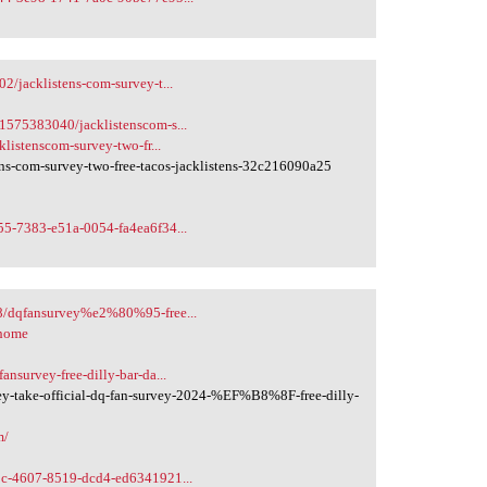
2/jacklistens-com-survey-t...
1575383040/jacklistenscom-s...
listenscom-survey-two-fr...
ns-com-survey-two-free-tacos-jacklistens-32c216090a25
55-7383-e51a-0054-fa4ea6f34...
18/dqfansurvey%e2%80%95-free...
/home
nsurvey-free-dilly-bar-da...
y-take-official-dq-fan-survey-2024-%EF%B8%8F-free-dilly-
m/
e9c-4607-8519-dcd4-ed6341921...