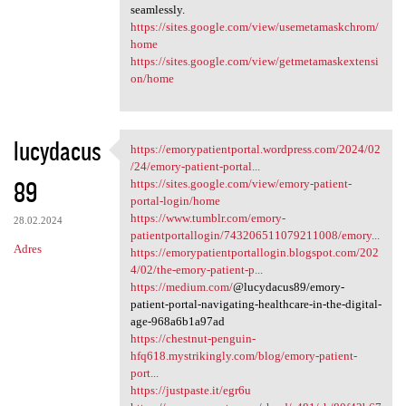
seamlessly.
https://sites.google.com/view/usemetamaskchrom/
home
https://sites.google.com/view/getmetamaskextensi
on/home
lucydacus
https://emorypatientportal.wordpress.com/2024/02
https://emorypatientportal
/24/emory-patient-portal...
89
https://sites.google.com/view/emory-patient-
portal-login/home
https://www.tumblr.com/emory-
28.02.2024
patientportallogin/743206511079211008/emory...
Adres
https://emorypatientportallogin.blogspot.com/202
4/02/the-emory-patient-p...
https://medium.com/
@lucydacus89/emory-
patient-portal-navigating-healthcare-in-the-digital-
age-968a6b1a97ad
https://chestnut-penguin-
hfq618.mystrikingly.com/blog/emory-patient-
port...
https://justpaste.it/egr6u