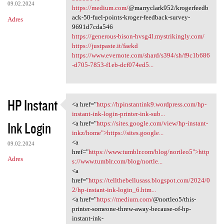
09.02.2024
https://medium.com/
@marryclark952/krogerfeedb
ack-50-fuel-points-kroger-feedback-survey-
Adres
9691d7cda546
https://generous-bison-hvsg4l.mystrikingly.com/
https://justpaste.it/faekd
https://www.evernote.com/shard/s394/sh/f9c1b686
-d705-7853-f1eb-dcf074ed5...
HP Instant
<a href="
https://hpinstantink9.wordpress.com/hp-
<a href="https:/
instant-ink-login-printer-ink-sub...
Ink Login
<a href="
https://sites.google.com/view/hp-instant-
inkz/home">https://sites.google...
<a
09.02.2024
href="
https://www.tumblr.com/blog/nortleo5">http
Adres
s://www.tumblr.com/blog/nortle...
<a
href="
https://tellthebellusass.blogspot.com/2024/0
2/hp-instant-ink-login_6.htm...
<a href="
https://medium.com/
@nortleo5/this-
printer-someone-threw-away-because-of-hp-
instant-ink-