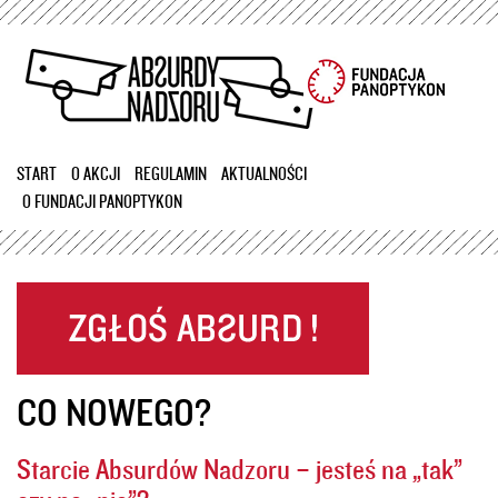
Przejdź
do
treści
START
O AKCJI
REGULAMIN
AKTUALNOŚCI
O FUNDACJI PANOPTYKON
CO NOWEGO?
Starcie Absurdów Nadzoru – jesteś na „tak”