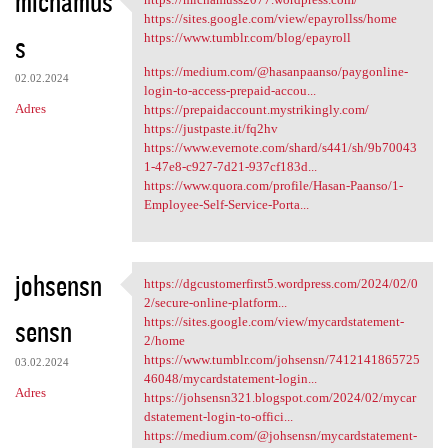
michamus
https://michamuss2077
https://sites.google.com/view/epayrollss/home
s
https://www.tumblr.com/blog/epayroll
https://medium.com/@hasanpaanso/paygonline-
02.02.2024
login-to-access-prepaid-accou...
Adres
https://prepaidaccount.mystrikingly.com/
https://justpaste.it/fq2hv
https://www.evernote.com/shard/s441/sh/9b70043
1-47e8-c927-7d21-937cf183d...
https://www.quora.com/profile/Hasan-Paanso/1-
Employee-Self-Service-Porta...
johsensn
https://dgcustomerfirst5.wordpress.com/2024/02/0
https://dgcustomerfirst5
2/secure-online-platform...
sensn
https://sites.google.com/view/mycardstatement-
2/home
https://www.tumblr.com/johsensn/7412141865725
03.02.2024
46048/mycardstatement-login...
Adres
https://johsensn321.blogspot.com/2024/02/mycar
dstatement-login-to-offici...
https://medium.com/@johsensn/mycardstatement-