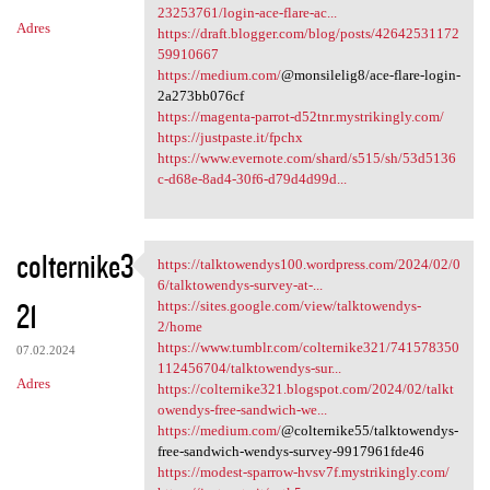
23253761/login-ace-flare-ac...
Adres
https://draft.blogger.com/blog/posts/42642531172
59910667
https://medium.com/
@monsilelig8/ace-flare-login-
2a273bb076cf
https://magenta-parrot-d52tnr.mystrikingly.com/
https://justpaste.it/fpchx
https://www.evernote.com/shard/s515/sh/53d5136
c-d68e-8ad4-30f6-d79d4d99d...
colternike3
https://talktowendys100.wordpress.com/2024/02/0
https://talktowendys100
6/talktowendys-survey-at-...
21
https://sites.google.com/view/talktowendys-
2/home
https://www.tumblr.com/colternike321/741578350
07.02.2024
112456704/talktowendys-sur...
Adres
https://colternike321.blogspot.com/2024/02/talkt
owendys-free-sandwich-we...
https://medium.com/
@colternike55/talktowendys-
free-sandwich-wendys-survey-9917961fde46
https://modest-sparrow-hvsv7f.mystrikingly.com/