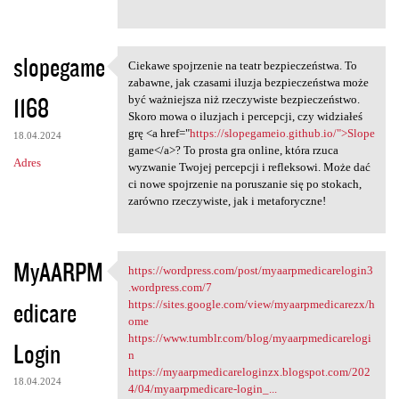
slopegame
Ciekawe spojrzenie na teatr bezpieczeństwa. To
Ciekawe spojrzenie na teatr
zabawne, jak czasami iluzja bezpieczeństwa może
1168
być ważniejsza niż rzeczywiste bezpieczeństwo.
Skoro mowa o iluzjach i percepcji, czy widziałeś
grę <a href="
https://slopegameio.github.io/">Slope
18.04.2024
game</a>? To prosta gra online, która rzuca
Adres
wyzwanie Twojej percepcji i refleksowi. Może dać
ci nowe spojrzenie na poruszanie się po stokach,
zarówno rzeczywiste, jak i metaforyczne!
MyAARPM
https://wordpress.com/post/myaarpmedicarelogin3
https://wordpress.com/post
.wordpress.com/7
edicare
https://sites.google.com/view/myaarpmedicarezx/h
ome
https://www.tumblr.com/blog/myaarpmedicarelogi
Login
n
https://myaarpmedicareloginzx.blogspot.com/202
18.04.2024
4/04/myaarpmedicare-login_...