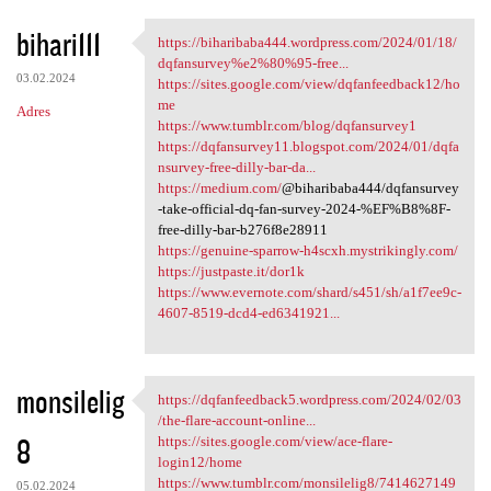
bihari111
https://biharibaba444.wordpress.com/2024/01/18/
https://biharibaba444
dqfansurvey%e2%80%95-free...
03.02.2024
https://sites.google.com/view/dqfanfeedback12/ho
me
Adres
https://www.tumblr.com/blog/dqfansurvey1
https://dqfansurvey11.blogspot.com/2024/01/dqfa
nsurvey-free-dilly-bar-da...
https://medium.com/
@biharibaba444/dqfansurvey
-take-official-dq-fan-survey-2024-%EF%B8%8F-
free-dilly-bar-b276f8e28911
https://genuine-sparrow-h4scxh.mystrikingly.com/
https://justpaste.it/dor1k
https://www.evernote.com/shard/s451/sh/a1f7ee9c-
4607-8519-dcd4-ed6341921...
monsilelig
https://dqfanfeedback5.wordpress.com/2024/02/03
https://dqfanfeedback5
/the-flare-account-online...
8
https://sites.google.com/view/ace-flare-
login12/home
https://www.tumblr.com/monsilelig8/7414627149
05.02.2024