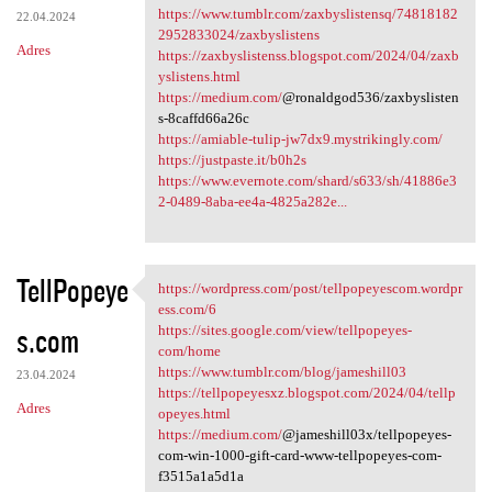
https://www.tumblr.com/zaxbyslistensq/74818182
22.04.2024
2952833024/zaxbyslistens
Adres
https://zaxbyslistenss.blogspot.com/2024/04/zaxb
yslistens.html
https://medium.com/
@ronaldgod536/zaxbyslisten
s-8caffd66a26c
https://amiable-tulip-jw7dx9.mystrikingly.com/
https://justpaste.it/b0h2s
https://www.evernote.com/shard/s633/sh/41886e3
2-0489-8aba-ee4a-4825a282e...
TellPopeye
https://wordpress.com/post/tellpopeyescom.wordpr
https://wordpress.com/post
ess.com/6
s.com
https://sites.google.com/view/tellpopeyes-
com/home
https://www.tumblr.com/blog/jameshill03
23.04.2024
https://tellpopeyesxz.blogspot.com/2024/04/tellp
Adres
opeyes.html
https://medium.com/
@jameshill03x/tellpopeyes-
com-win-1000-gift-card-www-tellpopeyes-com-
f3515a1a5d1a