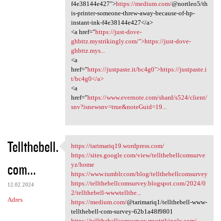
f4e38144e427">
https://medium.com/
@nortleo5/th
is-printer-someone-threw-away-because-of-hp-
instant-ink-f4e38144e427</a>
<a href="
https://just-dove-
ghbttz.mystrikingly.com/">https://just-dove-
ghbttz.mys...
<a
href="
https://justpaste.it/bc4g0">https://justpaste.i
t/bc4g0</a>
<a
href="
https://www.evernote.com/shard/s524/client/
snv?isnewsnv=true&noteGuid=19...
Tellthebell.
https://tarimariq19.wordpress.com/
https://tarimariq19.wordpress
https://sites.google.com/view/tellthebellcomsurve
com...
yz/home
https://www.tumblr.com/blog/tellthebellcomsurvey
https://tellthebellcomsurvey.blogspot.com/2024/0
12.02.2024
2/tellthebell-wwwtellthe...
Adres
https://medium.com/
@tarimariq1/tellthebell-www-
tellthebell-com-survey-62b1a48f9801
https://tellthebellcomsurvey.mystrikingly.com/