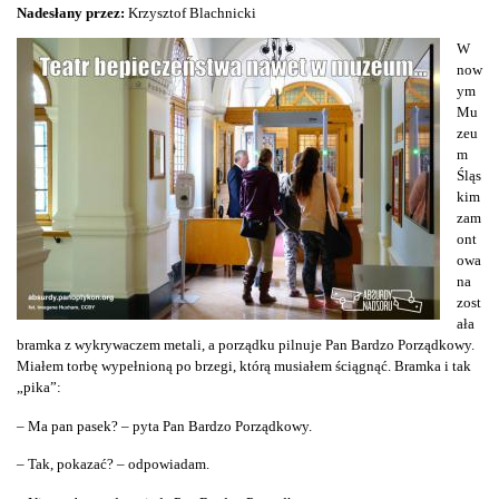
Nadesłany przez:
Krzysztof Blachnicki
W
now
ym
Mu
zeu
m
Śląs
kim
zam
ont
owa
na
zost
ała
bramka z wykrywaczem metali, a porządku pilnuje Pan Bardzo Porządkowy.
Miałem torbę wypełnioną po brzegi, którą musiałem ściągnąć. Bramka i tak
„pika”:
– Ma pan pasek? – pyta Pan Bardzo Porządkowy.
– Tak, pokazać? – odpowiadam.