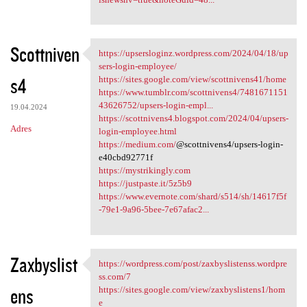
Scottniven
https://upsersloginz.wordpress.com/2024/04/18/up
https://upsersloginz
sers-login-employee/
s4
https://sites.google.com/view/scottnivens41/home
https://www.tumblr.com/scottnivens4/7481671151
43626752/upsers-login-empl...
19.04.2024
https://scottnivens4.blogspot.com/2024/04/upsers-
Adres
login-employee.html
https://medium.com/
@scottnivens4/upsers-login-
e40cbd92771f
https://mystrikingly.com
https://justpaste.it/5z5b9
https://www.evernote.com/shard/s514/sh/14617f5f
-79e1-9a96-5bee-7e67afac2...
Zaxbyslist
https://wordpress.com/post/zaxbyslistenss.wordpre
https://wordpress.com/post
ss.com/7
ens
https://sites.google.com/view/zaxbyslistens1/hom
e