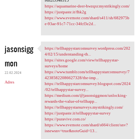
9fb2f5348315
https://aquamarine-deer-hwzqxr.mystrikingly.com/
https://justpaste.it/fhk2g
https://www.evernote.com/shard/s411/sh/682975b
e-93ae-91c7-71cc-34fcf3e2d...
jasonsigg
https://tellhappystarcomsurvey.wordpress.com/202
https:/
4/02/15/understanding-th...
mon
https://sites.google.com/view/tellhappystar-
surveys/home
https://www.tumblr.com/tellhappystarcomsurvey/7
22.02.2024
42385822086627328/the-imp...
Adres
https://tellhappystarcomsurvey.blogspot.com/2024
/02/tellhappystar-survey...
https://medium.com/@jasonsiggmon/unlocking-
rewards-the-value-of-tellhapp...
https://tellhappystarsurveys.mystrikingly.com/
https://justpaste.it/tellhappystar-survey
https://puravive.com.co/
https://www.evernote.com/shard/s664/client/snv?
isnewsnv=true&noteGuid=13...