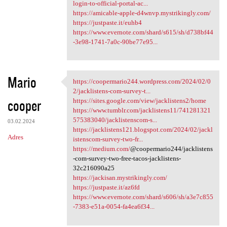
login-to-official-portal-ac...
https://amicable-apple-d4wnvp.mystrikingly.com/
https://justpaste.it/euhb4
https://www.evernote.com/shard/s615/sh/d738bf44
-3e98-1741-7a0c-90be77e95...
Mario
https://coopermario244.wordpress.com/2024/02/0
https://coopermario244
2/jacklistens-com-survey-t...
cooper
https://sites.google.com/view/jacklistens2/home
https://www.tumblr.com/jacklistens11/741281321
575383040/jacklistenscom-s...
03.02.2024
https://jacklistens121.blogspot.com/2024/02/jackl
Adres
istenscom-survey-two-fr...
https://medium.com/
@coopermario244/jacklistens
-com-survey-two-free-tacos-jacklistens-
32c216090a25
https://jackisan.mystrikingly.com/
https://justpaste.it/az6fd
https://www.evernote.com/shard/s606/sh/a3e7c855
-7383-e51a-0054-fa4ea6f34...