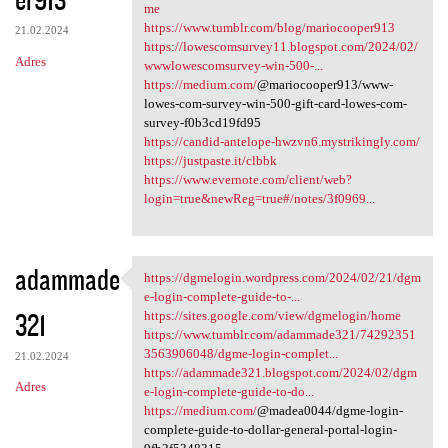
me
https://www.tumblr.com/blog/mariocooper913
21.02.2024
https://lowescomsurvey11.blogspot.com/2024/02/
Adres
wwwlowescomsurvey-win-500-...
https://medium.com/
@mariocooper913/www-
lowes-com-survey-win-500-gift-card-lowes-com-
survey-f0b3cd19fd95
https://candid-antelope-hwzvn6.mystrikingly.com/
https://justpaste.it/clbbk
https://www.evernote.com/client/web?
login=true&newReg=true#/notes/3f0969...
adammade
https://dgmelogin.wordpress.com/2024/02/21/dgm
https://dgmelogin.wordpress
e-login-complete-guide-to-...
321
https://sites.google.com/view/dgmelogin/home
https://www.tumblr.com/adammade321/74292351
3563906048/dgme-login-complet...
21.02.2024
https://adammade321.blogspot.com/2024/02/dgm
Adres
e-login-complete-guide-to-do...
https://medium.com/
@madea0044/dgme-login-
complete-guide-to-dollar-general-portal-login-