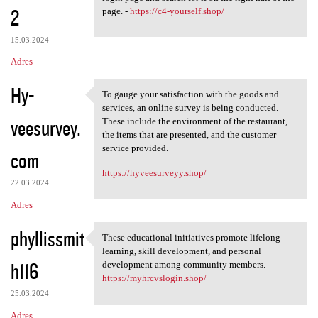
2
page. -
https://c4-yourself.shop/
15.03.2024
Adres
Hy-
To gauge your satisfaction with the goods and
To gauge your satisfaction
services, an online survey is being conducted.
veesurvey.
These include the environment of the restaurant,
the items that are presented, and the customer
service provided.
com
https://hyveesurveyy.shop/
22.03.2024
Adres
phyllissmit
These educational initiatives promote lifelong
These educational initiatives
learning, skill development, and personal
h116
development among community members.
https://myhrcvslogin.shop/
25.03.2024
Adres