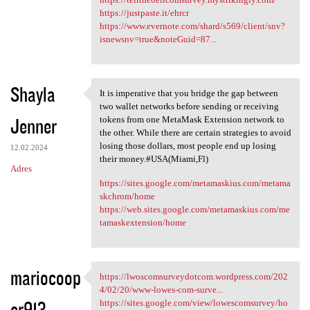
https://justpaste.it/ehrcr
https://www.evernote.com/shard/s569/client/snv?
isnewsnv=true&noteGuid=87...
Shayla
It is imperative that you bridge the gap between
It is imperative that you
two wallet networks before sending or receiving
Jenner
tokens from one MetaMask Extension network to
the other. While there are certain strategies to avoid
losing those dollars, most people end up losing
12.02.2024
their money.#USA(Miami,Fl)
Adres
https://sites.google.com/metamaskius.com/metama
skchrom/home
https://web.sites.google.com/metamaskius.com/me
tamaskextension/home
mariocoop
https://lwoscomsurveydotcom.wordpress.com/202
https://lwoscomsurveydotcom
4/02/20/www-lowes-com-surve...
er913
https://sites.google.com/view/lowescomsurvey/ho