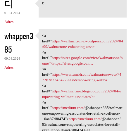
디
디
디
01.04.2024
Adres
whappen3
<a
<a href="https://wallmartsone
href="
https://wallmartsone.wordpress.com/2024/04
85
/09/walmartone-enhancing-assoc...
<a
href="
https://sites.google.com/view/walmartsone/h
09.04.2024
ome">https://sites.google.com...
Adres
<a
href="
https://www.tumblr.com/walmartonewew/74
7262833434279936/empowering-walma...
<a
href="
https://walmartsne.blogspot.com/2024/04/e
mpowering-walmart-associates.ht...
<a
href="
https://medium.com/
@whappen385/walmart
one-empowering-associates-for-retail-excellence-
10aa87df0474">
https://medium.com/
@whappen3
85/walmartone-empowering-associates-for-retail-
excellence-10aa87df0474</a>