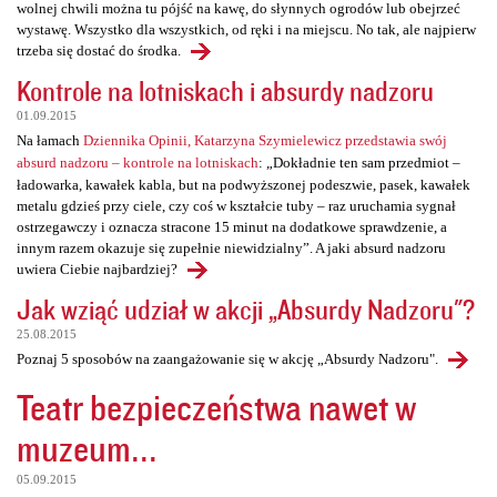
wolnej chwili można tu pójść na kawę, do słynnych ogrodów lub obejrzeć
wystawę. Wszystko dla wszystkich, od ręki i na miejscu. No tak, ale najpierw
trzeba się dostać do środka.
Kontrole na lotniskach i absurdy nadzoru
01.09.2015
Na łamach
Dziennika Opinii, Katarzyna Szymielewicz przedstawia swój
absurd nadzoru – kontrole na lotniskach
: „Dokładnie ten sam przedmiot –
ładowarka, kawałek kabla, but na podwyższonej podeszwie, pasek, kawałek
metalu gdzieś przy ciele, czy coś w kształcie tuby – raz uruchamia sygnał
ostrzegawczy i oznacza stracone 15 minut na dodatkowe sprawdzenie, a
innym razem okazuje się zupełnie niewidzialny”. A jaki absurd nadzoru
uwiera Ciebie najbardziej?
Jak wziąć udział w akcji „Absurdy Nadzoru"?
25.08.2015
Poznaj 5 sposobów na zaangażowanie się w akcję „Absurdy Nadzoru".
Teatr bezpieczeństwa nawet w
muzeum...
05.09.2015