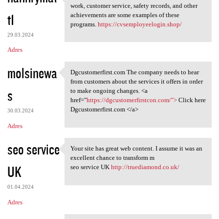
Incentives, honors, and
work, customer service, safety records, and other
t1
achievements are some examples of these
programs.
https://cvsemployeelogin.shop/
29.03.2024
Adres
molsinewa
Dgcustomerfirst.com The company needs to hear
Dgcustomerfirst.com The
from customers about the services it offers in order
s
to make ongoing changes. <a
href="
https://dgcustomerfirstcon.com/">
Click here
Dgcustomerfirst.com </a>
30.03.2024
Adres
seo service
Your site has great web content. I assume it was an
Your site has great web
excellent chance to transform m
UK
seo service UK
http://truediamond.co.uk/
01.04.2024
Adres