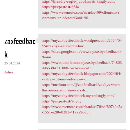
https://friendly-eagle-jjq5pf.mystrikingly.com/
https://justpaste.it/fj5f4
https://www.evernote.com/shard/s469/client/snv?
isnewsnv=true&noteGuid=90...
zaxfeedbac
https://myzaxbysfeedback.wordpress.com/2024/04
https://myzaxbysfeedback
/24/zaxbys-a-flavorful-hav...
k
https://sites.google.com/view/myzaxbysfeedbackk
/home
https://www.tumblr.com/myzaxbysfeedback/74863
25.04.2024
9965394731008/zaxbys-a-culi...
Adres
https://myzaxbysfeedback.blogspot.com/2024/04/
zaxbys-culinary-adventure-...
https://medium.com/@zaxfeedback/zaxbys-where-
flavor-meets-fun-in-every-b...
https://myzaxbysfeedbacck.mystrikingly.com/
https://justpaste.it/9oydy
https://www.evernote.com/shard/s476/sh/807a0e5a
-1551-e296-0383-4179e96d3...