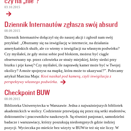
czy na „nie”?
03.10.2015
Dziennik Internautów zgłasza swój absurd
08.09.2015
Dziennik Internautów dołączył się do naszej akcji i zgłosił nam swój
przykład: „Oburzamy się na inwigilację w internecie, na działania
amerykańskich służb, ale co wiemy o inwigilacji na własnym podwórku?
Czy myślałeś, że gdy stoisz sobie pod blokiem, możesz być ciągle
obserwowany np. przez człowieka ze straży miejskiej, który siedzi przy
biurku i pije kawę? Czy myślałeś, ile naprawdę kamer może być w Twojej
okolicy? A może spojrzysz na mapkę, która może to ukazywać?”. Polecamy
artykuł Marcina Maja:
Ktoś nasikał pod kamerą, czyli inwigilacja z
perspektywy własnego podwórka
.
Checkpoint BUW
08.09.2015
Biblioteka Uniwersytecka w Warszawie. Jedna z najważniejszych bibliotek
akademickich w stolicy. Codziennie przewijają się przez nią setki studentów,
doktorantów i pracowników naukowych. Są również pasjonaci, samodzielni
badacze i warszawiacy, którzy poszukują niedostępnych gdzie indziej
pozycji. Wycieczka po mieście bez wizyty w BUW-ie też się nie liczy. W