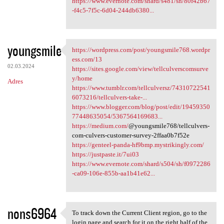
https://www.evernote.com/shard/s481/sh/80f42b67
-f4c5-7f5c-6d04-244db6380...
youngsmile
https://wordpress.com/post/youngsmile768.wordpr
https://wordpress.com/post
ess.com/13
02.03.2024
https://sites.google.com/view/tellculverscomsurve
y/home
Adres
https://www.tumblr.com/tellculversz/74310722541
6073216/tellculvers-take-...
https://www.blogger.com/blog/post/edit/19459350
77448635054/5367564169683...
https://medium.com/
@youngsmile768/tellculvers-
com-culvers-customer-survey-2ffaa0b7f52e
https://genteel-panda-hf9bmp.mystrikingly.com/
https://justpaste.it/7ui03
https://www.evernote.com/shard/s504/sh/f0972286
-ca09-106e-855b-aa1b41e62...
nons6964
To track down the Current Client region, go to the
To track down the Current
login page and search for it on the right half of the