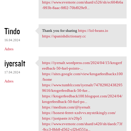
https://www.evernote.com/shard/s526/sh/ec604b6a
-993b-8aac-9f02-70bf029e9...
Tindo
Thank you for sharing
https://lol-beans.io
Thank you for sharing https:/
https://spanishdictionary.cc
16.04.2024
Adres
iyersalt
https://iyersalt.wordpress.com/2024/04/15/krogerf
https://iyersalt.wordpress
eedback-50-fuel-points-...
17.04.2024
https://sites.google.com/view/krogarfeedbackx100
/home
Adres
https://www.tumblr.com/iyersalt/74782902438295
9616/krogerfeedback-50-fue...
https://krogerfeedback100.blogspot.com/2024/04/
krogerfeedback-50-fuel-po...
https://medium.com/@iyersalt
https://honest-ferret-xzdvvs.mystrikingly.com/
https://justpaste.it/e20p5
https://www.evernote.com/shard/s420/sh/daedc73f
-9cc3-0bb8-d562-cf2b4551a...