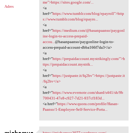
n
me">https://sites.google.com/...
Adres
<a
t
href="
https://www.tumblr.com/blog/epayroll">http
a
s://www.tumblr.com/blog/epayro...
<a
r
href="
https://medium.com/@hasanpaanso/paygonl
z
ine-login-to-access-prepaid-
accou...
@hasanpaanso/paygonline-login-to-
e
access-prepaid-account-dbba166f7da3</a>
<a
href="
https://prepaidaccount.mystrikingly.com/">h
ttps://prepaidaccount.mystrik...
<a
href="
https://justpaste.it/fq2hv">https://justpaste.it
/fq2hv</a>
<a
href="
https://www.evernote.com/shard/s441/sh/9b
700431-47e8-c927-7d21-937cf183d...
<a href="
https://www.quora.com/profile/Hasan-
Paanso/1-Employee-Self-Service-Porta...
https://michamuss2077.wordpress.com/