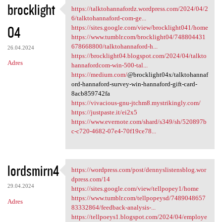
brocklight
https://talktohannafordz.wordpress.com/2024/04/2
https://talktohannafordz
6/talktohannaford-com-ge...
04
https://sites.google.com/view/brocklight041/home
https://www.tumblr.com/brocklight04/748804431
678668800/talktohannaford-h...
26.04.2024
https://brocklight04.blogspot.com/2024/04/talkto
Adres
hannafordcom-win-500-tal...
https://medium.com/
@brocklight04x/talktohannaf
ord-hannaford-survey-win-hannaford-gift-card-
8acb859742fa
https://vivacious-gnu-jtchm8.mystrikingly.com/
https://justpaste.it/ei2x5
https://www.evernote.com/shard/s349/sh/520897b
c-c720-4682-07e4-70f19ce78...
lordsmirn4
https://wordpress.com/post/dennyslistensblog.wor
https://wordpress.com/post
dpress.com/14
29.04.2024
https://sites.google.com/view/tellpopey1/home
https://www.tumblr.com/tellpopeysd/7489048657
Adres
83332864/feedback-analysis-...
https://tellpoeys1.blogspot.com/2024/04/employe