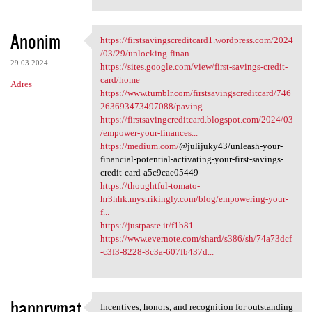
Anonim
https://firstsavingscreditcard1.wordpress.com/2024
https:/
/03/29/unlocking-finan...
29.03.2024
https://sites.google.com/view/first-savings-credit-
card/home
Adres
https://www.tumblr.com/firstsavingscreditcard/746
263693473497088/paving-...
https://firstsavingcreditcard.blogspot.com/2024/03
/empower-your-finances...
https://medium.com/
@julijuky43/unleash-your-
financial-potential-activating-your-first-savings-
credit-card-a5c9cae05449
https://thoughtful-tomato-
hr3hhk.mystrikingly.com/blog/empowering-your-
f...
https://justpaste.it/f1b81
https://www.evernote.com/shard/s386/sh/74a73dcf
-c3f3-8228-8c3a-607fb437d...
hannrymat
Incentives, honors, and recognition for outstanding