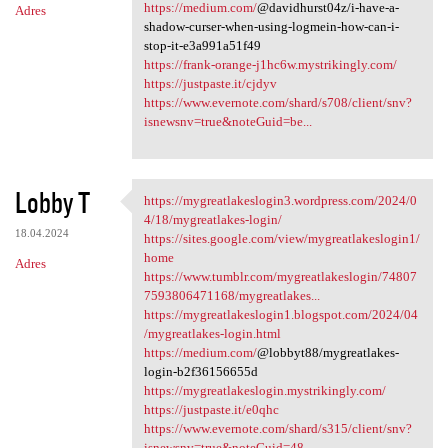
https://medium.com/
@davidhurst04z/i-have-a-
Adres
shadow-curser-when-using-logmein-how-can-i-
stop-it-e3a991a51f49
https://frank-orange-j1hc6w.mystrikingly.com/
https://justpaste.it/cjdyv
https://www.evernote.com/shard/s708/client/snv?
isnewsnv=true&noteGuid=be...
Lobby T
https://mygreatlakeslogin3.wordpress.com/2024/0
https://mygreatlakeslogin3
4/18/mygreatlakes-login/
18.04.2024
https://sites.google.com/view/mygreatlakeslogin1/
home
Adres
https://www.tumblr.com/mygreatlakeslogin/74807
7593806471168/mygreatlakes...
https://mygreatlakeslogin1.blogspot.com/2024/04
/mygreatlakes-login.html
https://medium.com/
@lobbyt88/mygreatlakes-
login-b2f36156655d
https://mygreatlakeslogin.mystrikingly.com/
https://justpaste.it/e0qhc
https://www.evernote.com/shard/s315/client/snv?
isnewsnv=true&noteGuid=48...