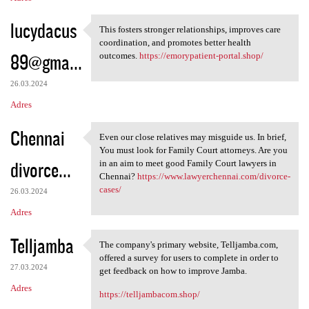
lucydacus
This fosters stronger relationships, improves care
This fosters stronger
coordination, and promotes better health
89@gma...
outcomes.
https://emorypatient-portal.shop/
26.03.2024
Adres
Chennai
Even our close relatives may misguide us. In brief,
Even our close relatives may
You must look for Family Court attorneys. Are you
divorce...
in an aim to meet good Family Court lawyers in
Chennai?
https://www.lawyerchennai.com/divorce-
cases/
26.03.2024
Adres
Telljamba
The company's primary website, Telljamba.com,
The company's primary website
offered a survey for users to complete in order to
27.03.2024
get feedback on how to improve Jamba.
Adres
https://telljambacom.shop/