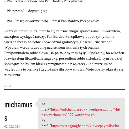
– Nie trzeba – odpowiada Pan Bardzo Porządkowy.
– Na pewno? – dopytuję się.
– Nie. Proszę otworzyć torbę – prosi Pan Bardzo Porządkowy.
Pomyślałem sobie, że teraz to się zacznie długie sprawdzanie. Otworzyłem,
zacząłem wyciągać rzeczy. Pan Bardzo Porządkowy popatrzył tylko na
wierzch rzeczy w torbie i powiedział grobowym głosem: „Nie trzeba”.
Wpadłem wtedy w zadumę nad sensem istnienia tych bramek.
Przypomniałem sobie słowa „
są po to, aby tam były
”. Spokojny, bo w końcu
rozwiązałem filozoficzną zagadkę, poszedłem sobie zwiedzać. Tym bardziej
spokojny, bo byłem bliski zrezygnowania z wycieczki do muzeum ze
względu na tę bramkę i zagrożenie dla prywatności. Moje obawy okazały się
niesłuszne.
inne
K
michamus
<a
<a href="https:/
o
href="
https://michamuss2077.wordpress.com/">htt
s
m
ps://michamuss2077.wordpress.co...
<a
e
href="
https://sites.google.com/view/epayrollss/ho
02.02.2024