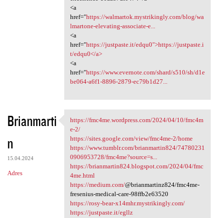
<a
href="
https://walmartok.mystrikingly.com/blog/wa
lmartone-elevating-associate-e...
<a
href="
https://justpaste.it/edqu0">https://justpaste.i
t/edqu0</a>
<a
href="
https://www.evernote.com/shard/s510/sh/d1e
be064-a6f1-8896-2879-ec79b1d27...
Brianmarti
https://fmc4me.wordpress.com/2024/04/10/fmc4m
https://fmc4me.wordpress.com
e-2/
n
https://sites.google.com/view/fmc4me-2/home
https://www.tumblr.com/brianmartin824/74780231
0906953728/fmc4me?source=s...
15.04.2024
https://brianmartin824.blogspot.com/2024/04/fmc
Adres
4me.html
https://medium.com/
@brianmartinz824/fmc4me-
fresenius-medical-care-98ffb2e63520
https://rosy-bear-x14mhr.mystrikingly.com/
https://justpaste.it/egllz