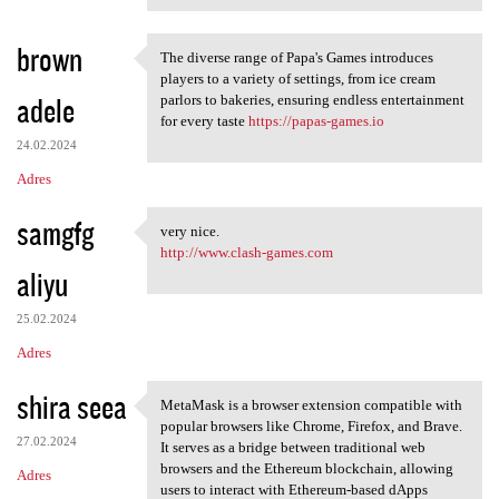
brown
The diverse range of Papa's Games introduces
The diverse range of Papa's
players to a variety of settings, from ice cream
adele
parlors to bakeries, ensuring endless entertainment
for every taste
https://papas-games.io
24.02.2024
Adres
samgfg
very nice.
very nice.
http://www.clash-games.com
aliyu
25.02.2024
Adres
shira seea
MetaMask is a browser extension compatible with
MetaMask is a browser
popular browsers like Chrome, Firefox, and Brave.
27.02.2024
It serves as a bridge between traditional web
browsers and the Ethereum blockchain, allowing
Adres
users to interact with Ethereum-based dApps