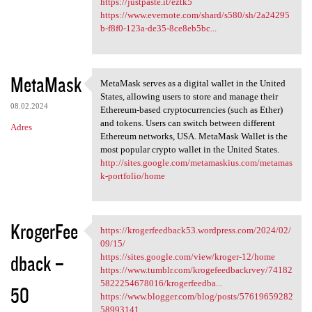
https://justpaste.it/eztk5
https://www.evernote.com/shard/s580/sh/2a24295
b-f8f0-123a-de35-8ce8eb5bc...
MetaMask
MetaMask serves as a digital wallet in the United
MetaMask serves as a digital
States, allowing users to store and manage their
08.02.2024
Ethereum-based cryptocurrencies (such as Ether)
and tokens. Users can switch between different
Adres
Ethereum networks, USA. MetaMask Wallet is the
most popular crypto wallet in the United States.
http://sites.google.com/metamaskius.com/metamas
k-portfolio/home
KrogerFee
https://krogerfeedback53.wordpress.com/2024/02/
https://krogerfeedback53
09/15/
dback –
https://sites.google.com/view/kroger-12/home
https://www.tumblr.com/krogefeedbackrvey/74182
5822254678016/krogerfeedba...
50
https://www.blogger.com/blog/posts/57619659282
58993141