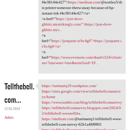
f4e38144e427">
https://medium.com/
@nortleo5/th
is-printer-someone-threw-away-because-of-hp-
instant-ink-f4e38144e427</a>
<a href="
https://just-dove-
ghbttz.mystrikingly.com/">https://just-dove-
ghbttz.mys...
<a
href="
https://justpaste.it/bc4g0">https://justpaste.i
t/bc4g0</a>
<a
href="
https://www.evernote.com/shard/s524/client/
snv?isnewsnv=true&noteGuid=19...
Tellthebell.
https://tarimariq19.wordpress.com/
https://tarimariq19.wordpress
https://sites.google.com/view/tellthebellcomsurve
com...
yz/home
https://www.tumblr.com/blog/tellthebellcomsurvey
https://tellthebellcomsurvey.blogspot.com/2024/0
12.02.2024
2/tellthebell-wwwtellthe...
Adres
https://medium.com/
@tarimariq1/tellthebell-www-
tellthebell-com-survey-62b1a48f9801
https://tellthebellcomsurvey.mystrikingly.com/