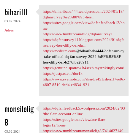
bihari111
https://biharibaba444.wordpress.com/2024/01/18/
https://biharibaba444
dqfansurvey%e2%80%95-free...
03.02.2024
https://sites.google.com/view/dqfanfeedback12/ho
me
Adres
https://www.tumblr.com/blog/dqfansurvey1
https://dqfansurvey11.blogspot.com/2024/01/dqfa
nsurvey-free-dilly-bar-da...
https://medium.com/
@biharibaba444/dqfansurvey
-take-official-dq-fan-survey-2024-%EF%B8%8F-
free-dilly-bar-b276f8e28911
https://genuine-sparrow-h4scxh.mystrikingly.com/
https://justpaste.it/dor1k
https://www.evernote.com/shard/s451/sh/a1f7ee9c-
4607-8519-dcd4-ed6341921...
monsilelig
https://dqfanfeedback5.wordpress.com/2024/02/03
https://dqfanfeedback5
/the-flare-account-online...
8
https://sites.google.com/view/ace-flare-
login12/home
https://www.tumblr.com/monsilelig8/7414627149
05.02.2024