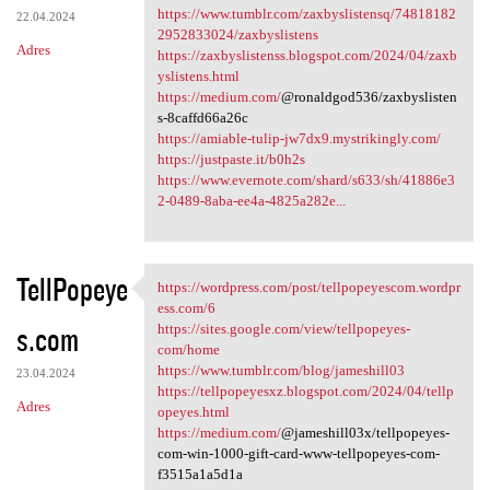
https://www.tumblr.com/zaxbyslistensq/74818182
22.04.2024
2952833024/zaxbyslistens
Adres
https://zaxbyslistenss.blogspot.com/2024/04/zaxb
yslistens.html
https://medium.com/
@ronaldgod536/zaxbyslisten
s-8caffd66a26c
https://amiable-tulip-jw7dx9.mystrikingly.com/
https://justpaste.it/b0h2s
https://www.evernote.com/shard/s633/sh/41886e3
2-0489-8aba-ee4a-4825a282e...
TellPopeye
https://wordpress.com/post/tellpopeyescom.wordpr
https://wordpress.com/post
ess.com/6
s.com
https://sites.google.com/view/tellpopeyes-
com/home
https://www.tumblr.com/blog/jameshill03
23.04.2024
https://tellpopeyesxz.blogspot.com/2024/04/tellp
Adres
opeyes.html
https://medium.com/
@jameshill03x/tellpopeyes-
com-win-1000-gift-card-www-tellpopeyes-com-
f3515a1a5d1a