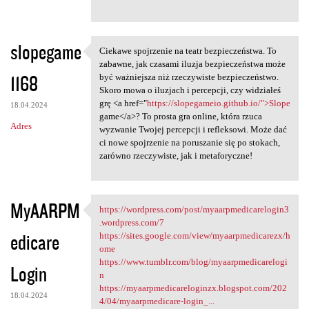
slopegame
Ciekawe spojrzenie na teatr bezpieczeństwa. To
Ciekawe spojrzenie na teatr
zabawne, jak czasami iluzja bezpieczeństwa może
1168
być ważniejsza niż rzeczywiste bezpieczeństwo.
Skoro mowa o iluzjach i percepcji, czy widziałeś
grę <a href="
https://slopegameio.github.io/">Slope
18.04.2024
game</a>? To prosta gra online, która rzuca
Adres
wyzwanie Twojej percepcji i refleksowi. Może dać
ci nowe spojrzenie na poruszanie się po stokach,
zarówno rzeczywiste, jak i metaforyczne!
MyAARPM
https://wordpress.com/post/myaarpmedicarelogin3
https://wordpress.com/post
.wordpress.com/7
edicare
https://sites.google.com/view/myaarpmedicarezx/h
ome
https://www.tumblr.com/blog/myaarpmedicarelogi
Login
n
https://myaarpmedicareloginzx.blogspot.com/202
18.04.2024
4/04/myaarpmedicare-login_...