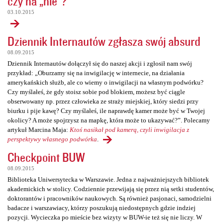
czy na „nie”?
03.10.2015
Dziennik Internautów zgłasza swój absurd
08.09.2015
Dziennik Internautów dołączył się do naszej akcji i zgłosił nam swój
przykład: „Oburzamy się na inwigilację w internecie, na działania
amerykańskich służb, ale co wiemy o inwigilacji na własnym podwórku?
Czy myślałeś, że gdy stoisz sobie pod blokiem, możesz być ciągle
obserwowany np. przez człowieka ze straży miejskiej, który siedzi przy
biurku i pije kawę? Czy myślałeś, ile naprawdę kamer może być w Twojej
okolicy? A może spojrzysz na mapkę, która może to ukazywać?”. Polecamy
artykuł Marcina Maja:
Ktoś nasikał pod kamerą, czyli inwigilacja z
perspektywy własnego podwórka
.
Checkpoint BUW
08.09.2015
Biblioteka Uniwersytecka w Warszawie. Jedna z najważniejszych bibliotek
akademickich w stolicy. Codziennie przewijają się przez nią setki studentów,
doktorantów i pracowników naukowych. Są również pasjonaci, samodzielni
badacze i warszawiacy, którzy poszukują niedostępnych gdzie indziej
pozycji. Wycieczka po mieście bez wizyty w BUW-ie też się nie liczy. W