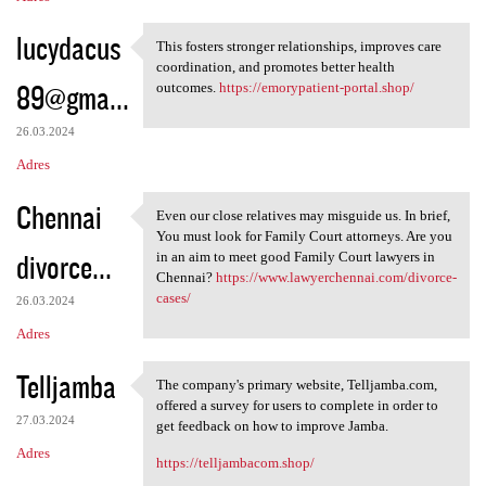
lucydacus
This fosters stronger relationships, improves care
This fosters stronger
coordination, and promotes better health
89@gma...
outcomes.
https://emorypatient-portal.shop/
26.03.2024
Adres
Chennai
Even our close relatives may misguide us. In brief,
Even our close relatives may
You must look for Family Court attorneys. Are you
divorce...
in an aim to meet good Family Court lawyers in
Chennai?
https://www.lawyerchennai.com/divorce-
cases/
26.03.2024
Adres
Telljamba
The company's primary website, Telljamba.com,
The company's primary website
offered a survey for users to complete in order to
27.03.2024
get feedback on how to improve Jamba.
Adres
https://telljambacom.shop/