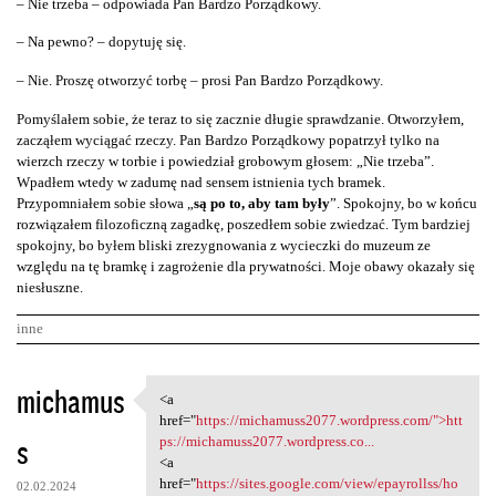
– Nie trzeba – odpowiada Pan Bardzo Porządkowy.
– Na pewno? – dopytuję się.
– Nie. Proszę otworzyć torbę – prosi Pan Bardzo Porządkowy.
Pomyślałem sobie, że teraz to się zacznie długie sprawdzanie. Otworzyłem,
zacząłem wyciągać rzeczy. Pan Bardzo Porządkowy popatrzył tylko na
wierzch rzeczy w torbie i powiedział grobowym głosem: „Nie trzeba”.
Wpadłem wtedy w zadumę nad sensem istnienia tych bramek.
Przypomniałem sobie słowa „
są po to, aby tam były
”. Spokojny, bo w końcu
rozwiązałem filozoficzną zagadkę, poszedłem sobie zwiedzać. Tym bardziej
spokojny, bo byłem bliski zrezygnowania z wycieczki do muzeum ze
względu na tę bramkę i zagrożenie dla prywatności. Moje obawy okazały się
niesłuszne.
inne
K
michamus
<a
<a href="https:/
o
href="
https://michamuss2077.wordpress.com/">htt
s
m
ps://michamuss2077.wordpress.co...
<a
e
href="
https://sites.google.com/view/epayrollss/ho
02.02.2024