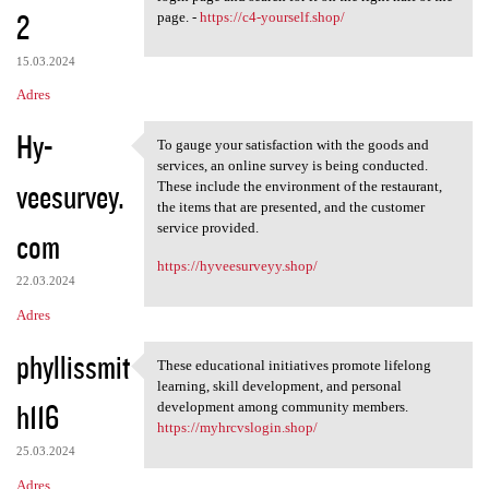
2
page. -
https://c4-yourself.shop/
15.03.2024
Adres
Hy-
To gauge your satisfaction with the goods and
To gauge your satisfaction
services, an online survey is being conducted.
veesurvey.
These include the environment of the restaurant,
the items that are presented, and the customer
service provided.
com
https://hyveesurveyy.shop/
22.03.2024
Adres
phyllissmit
These educational initiatives promote lifelong
These educational initiatives
learning, skill development, and personal
h116
development among community members.
https://myhrcvslogin.shop/
25.03.2024
Adres