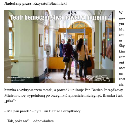
Nadesłany przez:
Krzysztof Blachnicki
W
now
ym
Mu
zeu
m
Śląs
kim
zam
ont
owa
na
zost
ała
bramka z wykrywaczem metali, a porządku pilnuje Pan Bardzo Porządkowy.
Miałem torbę wypełnioną po brzegi, którą musiałem ściągnąć. Bramka i tak
„pika”:
– Ma pan pasek? – pyta Pan Bardzo Porządkowy.
– Tak, pokazać? – odpowiadam.