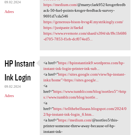
09.02.2024
https://medium.com/
@marryclark952/krogerfeedb
ack-50-fuel-points-kroger-feedback-survey-
Adres
9691d7cda546
https://generous-bison-hvsg4l.mystrikingly.com/
https://justpaste.it/faekd
https://www.evernote.com/shard/s394/sh/f9c1b686
-d705-7853-f1eb-dcf074ed5...
HP Instant
<a href="
https://hpinstantink9.wordpress.com/hp-
<a href="https:/
instant-ink-login-printer-ink-sub...
Ink Login
<a href="
https://sites.google.com/view/hp-instant-
inkz/home">https://sites.google...
<a
09.02.2024
href="
https://www.tumblr.com/blog/nortleo5">http
Adres
s://www.tumblr.com/blog/nortle...
<a
href="
https://tellthebellusass.blogspot.com/2024/0
2/hp-instant-ink-login_6.htm...
<a href="
https://medium.com/
@nortleo5/this-
printer-someone-threw-away-because-of-hp-
instant-ink-