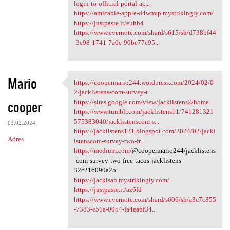
login-to-official-portal-ac...
https://amicable-apple-d4wnvp.mystrikingly.com/
https://justpaste.it/euhb4
https://www.evernote.com/shard/s615/sh/d738bf44
-3e98-1741-7a0c-90be77e95...
Mario
https://coopermario244.wordpress.com/2024/02/0
https://coopermario244
2/jacklistens-com-survey-t...
cooper
https://sites.google.com/view/jacklistens2/home
https://www.tumblr.com/jacklistens11/741281321
575383040/jacklistenscom-s...
03.02.2024
https://jacklistens121.blogspot.com/2024/02/jackl
Adres
istenscom-survey-two-fr...
https://medium.com/
@coopermario244/jacklistens
-com-survey-two-free-tacos-jacklistens-
32c216090a25
https://jackisan.mystrikingly.com/
https://justpaste.it/az6fd
https://www.evernote.com/shard/s606/sh/a3e7c855
-7383-e51a-0054-fa4ea6f34...