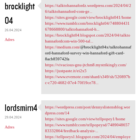
brocklight
https://talktohannafordz.wordpress.com/2024/04/2
https://talktohannafordz
6/talktohannaford-com-ge...
04
https://sites.google.com/view/brocklight041/home
https://www.tumblr.com/brocklight04/748804431
678668800/talktohannaford-h...
26.04.2024
https://brocklight04.blogspot.com/2024/04/talkto
Adres
hannafordcom-win-500-tal...
https://medium.com/
@brocklight04x/talktohannaf
ord-hannaford-survey-win-hannaford-gift-card-
8acb859742fa
https://vivacious-gnu-jtchm8.mystrikingly.com/
https://justpaste.it/ei2x5
https://www.evernote.com/shard/s349/sh/520897b
c-c720-4682-07e4-70f19ce78...
lordsmirn4
https://wordpress.com/post/dennyslistensblog.wor
https://wordpress.com/post
dpress.com/14
29.04.2024
https://sites.google.com/view/tellpopey1/home
https://www.tumblr.com/tellpopeysd/7489048657
Adres
83332864/feedback-analysis-...
https://tellpoeys1.blogspot.com/2024/04/employe