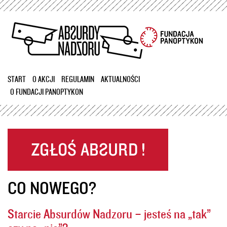
Przejdź
do
treści
START
O AKCJI
REGULAMIN
AKTUALNOŚCI
O FUNDACJI PANOPTYKON
CO NOWEGO?
Starcie Absurdów Nadzoru – jesteś na „tak”