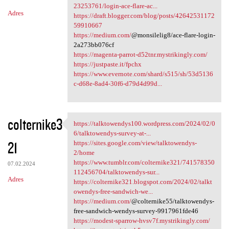
23253761/login-ace-flare-ac...
Adres
https://draft.blogger.com/blog/posts/42642531172
59910667
https://medium.com/
@monsilelig8/ace-flare-login-
2a273bb076cf
https://magenta-parrot-d52tnr.mystrikingly.com/
https://justpaste.it/fpchx
https://www.evernote.com/shard/s515/sh/53d5136
c-d68e-8ad4-30f6-d79d4d99d...
colternike3
https://talktowendys100.wordpress.com/2024/02/0
https://talktowendys100
6/talktowendys-survey-at-...
21
https://sites.google.com/view/talktowendys-
2/home
https://www.tumblr.com/colternike321/741578350
07.02.2024
112456704/talktowendys-sur...
Adres
https://colternike321.blogspot.com/2024/02/talkt
owendys-free-sandwich-we...
https://medium.com/
@colternike55/talktowendys-
free-sandwich-wendys-survey-9917961fde46
https://modest-sparrow-hvsv7f.mystrikingly.com/