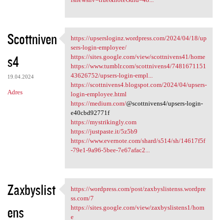
Scottniven
https://upsersloginz.wordpress.com/2024/04/18/up
https://upsersloginz
sers-login-employee/
s4
https://sites.google.com/view/scottnivens41/home
https://www.tumblr.com/scottnivens4/7481671151
43626752/upsers-login-empl...
19.04.2024
https://scottnivens4.blogspot.com/2024/04/upsers-
Adres
login-employee.html
https://medium.com/
@scottnivens4/upsers-login-
e40cbd92771f
https://mystrikingly.com
https://justpaste.it/5z5b9
https://www.evernote.com/shard/s514/sh/14617f5f
-79e1-9a96-5bee-7e67afac2...
Zaxbyslist
https://wordpress.com/post/zaxbyslistenss.wordpre
https://wordpress.com/post
ss.com/7
ens
https://sites.google.com/view/zaxbyslistens1/hom
e