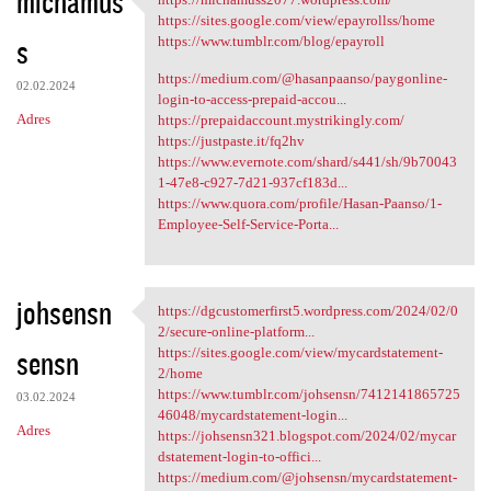
michamus
https://michamuss2077
https://sites.google.com/view/epayrollss/home
s
https://www.tumblr.com/blog/epayroll
https://medium.com/@hasanpaanso/paygonline-
02.02.2024
login-to-access-prepaid-accou...
Adres
https://prepaidaccount.mystrikingly.com/
https://justpaste.it/fq2hv
https://www.evernote.com/shard/s441/sh/9b70043
1-47e8-c927-7d21-937cf183d...
https://www.quora.com/profile/Hasan-Paanso/1-
Employee-Self-Service-Porta...
johsensn
https://dgcustomerfirst5.wordpress.com/2024/02/0
https://dgcustomerfirst5
2/secure-online-platform...
sensn
https://sites.google.com/view/mycardstatement-
2/home
https://www.tumblr.com/johsensn/7412141865725
03.02.2024
46048/mycardstatement-login...
Adres
https://johsensn321.blogspot.com/2024/02/mycar
dstatement-login-to-offici...
https://medium.com/@johsensn/mycardstatement-