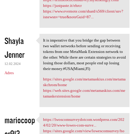
https://justpaste.it/ehrcr
https://www.evernote.com/shard/s569/client/snv?
isnewsnv=true&noteGuid=87...
Shayla
It is imperative that you bridge the gap between
It is imperative that you
two wallet networks before sending or receiving
Jenner
tokens from one MetaMask Extension network to
the other. While there are certain strategies to avoid
losing those dollars, most people end up losing
12.02.2024
their money.#USA(Miami,Fl)
Adres
https://sites.google.com/metamaskius.com/metama
skchrom/home
https://web.sites.google.com/metamaskius.com/me
tamaskextension/home
mariocoop
https://lwoscomsurveydotcom.wordpress.com/202
https://lwoscomsurveydotcom
4/02/20/www-lowes-com-surve...
er913
https://sites.google.com/view/lowescomsurvey/ho