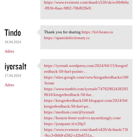
https://www.evernote.com/shard/s526/sh/ec604b6a
-993b-8aac-9f02-70bf029e9...
Tindo
Thank you for sharing
https://lol-beans.io
Thank you for sharing https:/
https://spanishdictionary.cc
16.04.2024
Adres
iyersalt
https://iyersalt.wordpress.com/2024/04/15/krogerf
https://iyersalt.wordpress
eedback-50-fuel-points-...
17.04.2024
https://sites.google.com/view/krogarfeedbackx100
/home
Adres
https://www.tumblr.com/iyersalt/74782902438295
9616/krogerfeedback-50-fue...
https://krogerfeedback100.blogspot.com/2024/04/
krogerfeedback-50-fuel-po...
https://medium.com/@iyersalt
https://honest-ferret-xzdvvs.mystrikingly.com/
https://justpaste.it/e20p5
https://www.evernote.com/shard/s420/sh/daedc73f
-9cc3-0bb8-d562-cf2b4551a...