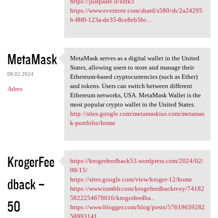
https://justpaste.it/eztk5
https://www.evernote.com/shard/s580/sh/2a24295
b-f8f0-123a-de35-8ce8eb5bc...
MetaMask
MetaMask serves as a digital wallet in the United
MetaMask serves as a digital
States, allowing users to store and manage their
08.02.2024
Ethereum-based cryptocurrencies (such as Ether)
and tokens. Users can switch between different
Adres
Ethereum networks, USA. MetaMask Wallet is the
most popular crypto wallet in the United States.
http://sites.google.com/metamaskius.com/metamas
k-portfolio/home
KrogerFee
https://krogerfeedback53.wordpress.com/2024/02/
https://krogerfeedback53
09/15/
dback –
https://sites.google.com/view/kroger-12/home
https://www.tumblr.com/krogefeedbackrvey/74182
5822254678016/krogerfeedba...
50
https://www.blogger.com/blog/posts/57619659282
58993141