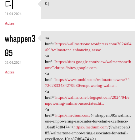
디
디
디
01.04.2024
Adres
whappen3
<a
<a href="https://wallmartsone
href="
https://wallmartsone.wordpress.com/2024/04
85
/09/walmartone-enhancing-assoc...
<a
href="
https://sites.google.com/view/walmartsone/h
09.04.2024
ome">https://sites.google.com...
Adres
<a
href="
https://www.tumblr.com/walmartonewew/74
7262833434279936/empowering-walma...
<a
href="
https://walmartsne.blogspot.com/2024/04/e
mpowering-walmart-associates.ht...
<a
href="
https://medium.com/
@whappen385/walmart
one-empowering-associates-for-retail-excellence-
10aa87df0474">
https://medium.com/
@whappen3
85/walmartone-empowering-associates-for-retail-
excellence-10aa87df0474</a>