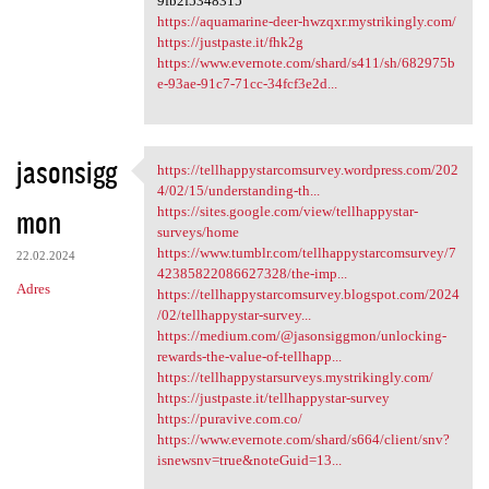
9fb2f5348315
https://aquamarine-deer-hwzqxr.mystrikingly.com/
https://justpaste.it/fhk2g
https://www.evernote.com/shard/s411/sh/682975b
e-93ae-91c7-71cc-34fcf3e2d...
jasonsigg
https://tellhappystarcomsurvey.wordpress.com/202
https:/
4/02/15/understanding-th...
mon
https://sites.google.com/view/tellhappystar-
surveys/home
https://www.tumblr.com/tellhappystarcomsurvey/7
22.02.2024
42385822086627328/the-imp...
Adres
https://tellhappystarcomsurvey.blogspot.com/2024
/02/tellhappystar-survey...
https://medium.com/@jasonsiggmon/unlocking-
rewards-the-value-of-tellhapp...
https://tellhappystarsurveys.mystrikingly.com/
https://justpaste.it/tellhappystar-survey
https://puravive.com.co/
https://www.evernote.com/shard/s664/client/snv?
isnewsnv=true&noteGuid=13...