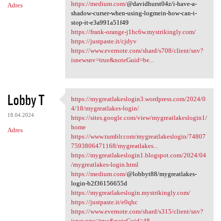
https://medium.com/
@davidhurst04z/i-have-a-
Adres
shadow-curser-when-using-logmein-how-can-i-
stop-it-e3a991a51f49
https://frank-orange-j1hc6w.mystrikingly.com/
https://justpaste.it/cjdyv
https://www.evernote.com/shard/s708/client/snv?
isnewsnv=true&noteGuid=be...
Lobby T
https://mygreatlakeslogin3.wordpress.com/2024/0
https://mygreatlakeslogin3
4/18/mygreatlakes-login/
18.04.2024
https://sites.google.com/view/mygreatlakeslogin1/
home
Adres
https://www.tumblr.com/mygreatlakeslogin/74807
7593806471168/mygreatlakes...
https://mygreatlakeslogin1.blogspot.com/2024/04
/mygreatlakes-login.html
https://medium.com/
@lobbyt88/mygreatlakes-
login-b2f36156655d
https://mygreatlakeslogin.mystrikingly.com/
https://justpaste.it/e0qhc
https://www.evernote.com/shard/s315/client/snv?
isnewsnv=true&noteGuid=48...