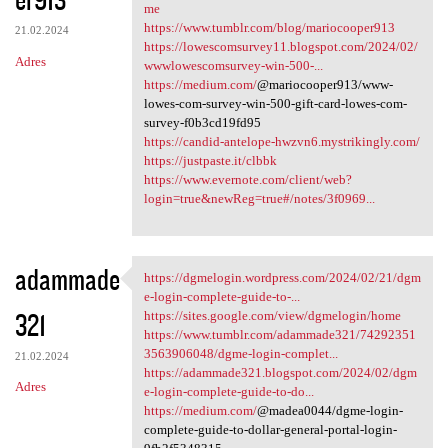
me
https://www.tumblr.com/blog/mariocooper913
21.02.2024
https://lowescomsurvey11.blogspot.com/2024/02/
Adres
wwwlowescomsurvey-win-500-...
https://medium.com/
@mariocooper913/www-
lowes-com-survey-win-500-gift-card-lowes-com-
survey-f0b3cd19fd95
https://candid-antelope-hwzvn6.mystrikingly.com/
https://justpaste.it/clbbk
https://www.evernote.com/client/web?
login=true&newReg=true#/notes/3f0969...
adammade
https://dgmelogin.wordpress.com/2024/02/21/dgm
https://dgmelogin.wordpress
e-login-complete-guide-to-...
321
https://sites.google.com/view/dgmelogin/home
https://www.tumblr.com/adammade321/74292351
3563906048/dgme-login-complet...
21.02.2024
https://adammade321.blogspot.com/2024/02/dgm
Adres
e-login-complete-guide-to-do...
https://medium.com/
@madea0044/dgme-login-
complete-guide-to-dollar-general-portal-login-