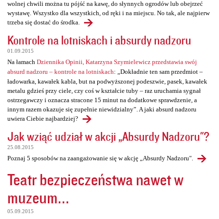
wolnej chwili można tu pójść na kawę, do słynnych ogrodów lub obejrzeć
wystawę. Wszystko dla wszystkich, od ręki i na miejscu. No tak, ale najpierw
trzeba się dostać do środka.
Kontrole na lotniskach i absurdy nadzoru
01.09.2015
Na łamach
Dziennika Opinii, Katarzyna Szymielewicz przedstawia swój
absurd nadzoru – kontrole na lotniskach
: „Dokładnie ten sam przedmiot –
ładowarka, kawałek kabla, but na podwyższonej podeszwie, pasek, kawałek
metalu gdzieś przy ciele, czy coś w kształcie tuby – raz uruchamia sygnał
ostrzegawczy i oznacza stracone 15 minut na dodatkowe sprawdzenie, a
innym razem okazuje się zupełnie niewidzialny”. A jaki absurd nadzoru
uwiera Ciebie najbardziej?
Jak wziąć udział w akcji „Absurdy Nadzoru"?
25.08.2015
Poznaj 5 sposobów na zaangażowanie się w akcję „Absurdy Nadzoru".
Teatr bezpieczeństwa nawet w
muzeum...
05.09.2015