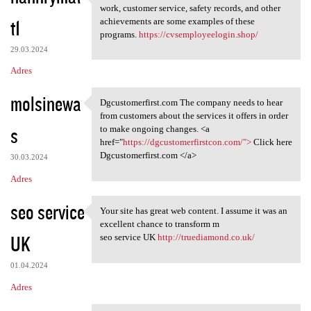
Incentives, honors, and
work, customer service, safety records, and other
t1
achievements are some examples of these
programs.
https://cvsemployeelogin.shop/
29.03.2024
Adres
molsinewa
Dgcustomerfirst.com The company needs to hear
Dgcustomerfirst.com The
from customers about the services it offers in order
s
to make ongoing changes. <a
href="
https://dgcustomerfirstcon.com/">
Click here
Dgcustomerfirst.com </a>
30.03.2024
Adres
seo service
Your site has great web content. I assume it was an
Your site has great web
excellent chance to transform m
UK
seo service UK
http://truediamond.co.uk/
01.04.2024
Adres