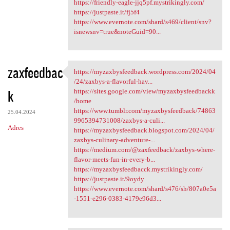
https://friendly-eagle-jjq5pf.mystrikingly.com/
https://justpaste.it/fj5f4
https://www.evernote.com/shard/s469/client/snv?
isnewsnv=true&noteGuid=90...
zaxfeedbac
https://myzaxbysfeedback.wordpress.com/2024/04
https://myzaxbysfeedback
/24/zaxbys-a-flavorful-hav...
k
https://sites.google.com/view/myzaxbysfeedbackk
/home
https://www.tumblr.com/myzaxbysfeedback/74863
25.04.2024
9965394731008/zaxbys-a-culi...
Adres
https://myzaxbysfeedback.blogspot.com/2024/04/
zaxbys-culinary-adventure-...
https://medium.com/@zaxfeedback/zaxbys-where-
flavor-meets-fun-in-every-b...
https://myzaxbysfeedbacck.mystrikingly.com/
https://justpaste.it/9oydy
https://www.evernote.com/shard/s476/sh/807a0e5a
-1551-e296-0383-4179e96d3...