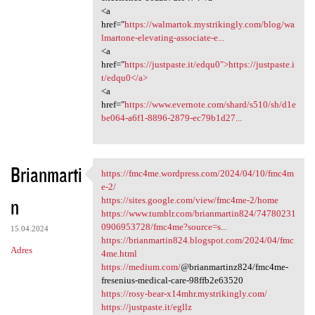
<a
href="
https://walmartok.mystrikingly.com/blog/wa
lmartone-elevating-associate-e...
<a
href="
https://justpaste.it/edqu0">https://justpaste.i
t/edqu0</a>
<a
href="
https://www.evernote.com/shard/s510/sh/d1e
be064-a6f1-8896-2879-ec79b1d27...
Brianmarti
https://fmc4me.wordpress.com/2024/04/10/fmc4m
https://fmc4me.wordpress.com
e-2/
n
https://sites.google.com/view/fmc4me-2/home
https://www.tumblr.com/brianmartin824/74780231
0906953728/fmc4me?source=s...
15.04.2024
https://brianmartin824.blogspot.com/2024/04/fmc
Adres
4me.html
https://medium.com/
@brianmartinz824/fmc4me-
fresenius-medical-care-98ffb2e63520
https://rosy-bear-x14mhr.mystrikingly.com/
https://justpaste.it/egllz