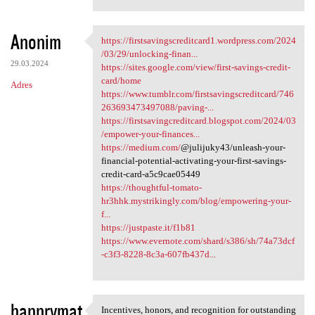
Anonim
https://firstsavingscreditcard1.wordpress.com/2024
https:/
/03/29/unlocking-finan...
29.03.2024
https://sites.google.com/view/first-savings-credit-
card/home
Adres
https://www.tumblr.com/firstsavingscreditcard/746
263693473497088/paving-...
https://firstsavingcreditcard.blogspot.com/2024/03
/empower-your-finances...
https://medium.com/
@julijuky43/unleash-your-
financial-potential-activating-your-first-savings-
credit-card-a5c9cae05449
https://thoughtful-tomato-
hr3hhk.mystrikingly.com/blog/empowering-your-
f...
https://justpaste.it/f1b81
https://www.evernote.com/shard/s386/sh/74a73dcf
-c3f3-8228-8c3a-607fb437d...
hannrymat
Incentives, honors, and recognition for outstanding