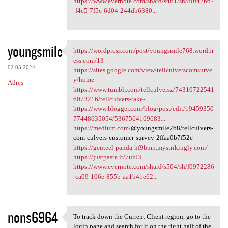
https://www.evernote.com/shard/s481/sh/80f42b67
-f4c5-7f5c-6d04-244db6380...
youngsmile
https://wordpress.com/post/youngsmile768.wordpr
https://wordpress.com/post
ess.com/13
02.03.2024
https://sites.google.com/view/tellculverscomsurve
y/home
Adres
https://www.tumblr.com/tellculversz/74310722541
6073216/tellculvers-take-...
https://www.blogger.com/blog/post/edit/19459350
77448635054/5367564169683...
https://medium.com/
@youngsmile768/tellculvers-
com-culvers-customer-survey-2ffaa0b7f52e
https://genteel-panda-hf9bmp.mystrikingly.com/
https://justpaste.it/7ui03
https://www.evernote.com/shard/s504/sh/f0972286
-ca09-106e-855b-aa1b41e62...
nons6964
To track down the Current Client region, go to the
To track down the Current
login page and search for it on the right half of the