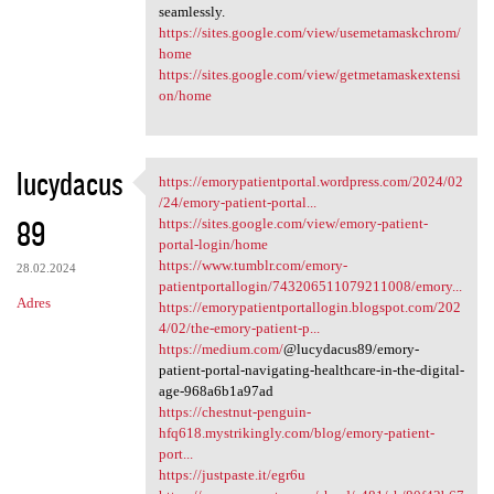
seamlessly.
https://sites.google.com/view/usemetamaskchrom/
home
https://sites.google.com/view/getmetamaskextensi
on/home
lucydacus
https://emorypatientportal.wordpress.com/2024/02
https://emorypatientportal
/24/emory-patient-portal...
89
https://sites.google.com/view/emory-patient-
portal-login/home
https://www.tumblr.com/emory-
28.02.2024
patientportallogin/743206511079211008/emory...
Adres
https://emorypatientportallogin.blogspot.com/202
4/02/the-emory-patient-p...
https://medium.com/
@lucydacus89/emory-
patient-portal-navigating-healthcare-in-the-digital-
age-968a6b1a97ad
https://chestnut-penguin-
hfq618.mystrikingly.com/blog/emory-patient-
port...
https://justpaste.it/egr6u