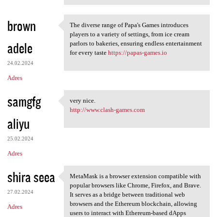
brown
The diverse range of Papa's Games introduces
The diverse range of Papa's
players to a variety of settings, from ice cream
adele
parlors to bakeries, ensuring endless entertainment
for every taste
https://papas-games.io
24.02.2024
Adres
samgfg
very nice.
very nice.
http://www.clash-games.com
aliyu
25.02.2024
Adres
shira seea
MetaMask is a browser extension compatible with
MetaMask is a browser
popular browsers like Chrome, Firefox, and Brave.
27.02.2024
It serves as a bridge between traditional web
browsers and the Ethereum blockchain, allowing
Adres
users to interact with Ethereum-based dApps