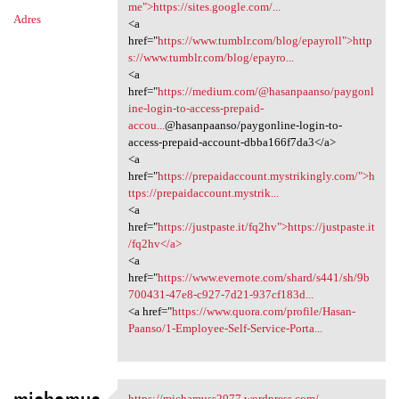
n
me">https://sites.google.com/...
Adres
<a
t
href="
https://www.tumblr.com/blog/epayroll">http
a
s://www.tumblr.com/blog/epayro...
<a
r
href="
https://medium.com/@hasanpaanso/paygonl
z
ine-login-to-access-prepaid-
accou...
@hasanpaanso/paygonline-login-to-
e
access-prepaid-account-dbba166f7da3</a>
<a
href="
https://prepaidaccount.mystrikingly.com/">h
ttps://prepaidaccount.mystrik...
<a
href="
https://justpaste.it/fq2hv">https://justpaste.it
/fq2hv</a>
<a
href="
https://www.evernote.com/shard/s441/sh/9b
700431-47e8-c927-7d21-937cf183d...
<a href="
https://www.quora.com/profile/Hasan-
Paanso/1-Employee-Self-Service-Porta...
https://michamuss2077.wordpress.com/