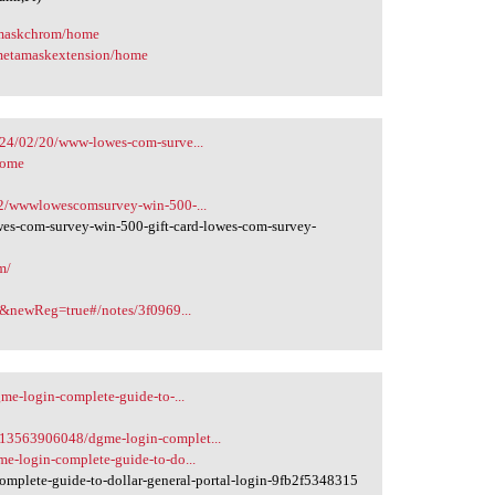
amaskchrom/home
/metamaskextension/home
24/02/20/www-lowes-com-surve...
home
02/wwwlowescomsurvey-win-500-...
-com-survey-win-500-gift-card-lowes-com-survey-
m/
e&newReg=true#/notes/3f0969...
e-login-complete-guide-to-...
13563906048/dgme-login-complet...
e-login-complete-guide-to-do...
plete-guide-to-dollar-general-portal-login-9fb2f5348315