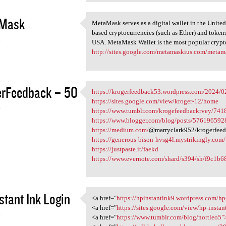
Mask
MetaMask serves as a digital wallet in the United
MetaMask serves as a digital
based cryptocurrencies (such as Ether) and token
4
USA. MetaMask Wallet is the most popular crypto 
http://sites.google.com/metamaskius.com/metam
erFeedback – 50
https://krogerfeedback53.wordpress.com/2024/0
https://krogerfeedback53
https://sites.google.com/view/kroger-12/home
4
https://www.tumblr.com/krogefeedbackrvey/741
https://www.blogger.com/blog/posts/57619659
https://medium.com/
@marryclark952/krogerfeed
https://generous-bison-hvsg4l.mystrikingly.com/
https://justpaste.it/faekd
https://www.evernote.com/shard/s394/sh/f9c1b6
stant Ink Login
<a href="
https://hpinstantink9.wordpress.com/hp-i
<a href="https:/
<a href="
https://sites.google.com/view/hp-instant
4
<a href="
https://www.tumblr.com/blog/nortleo5">