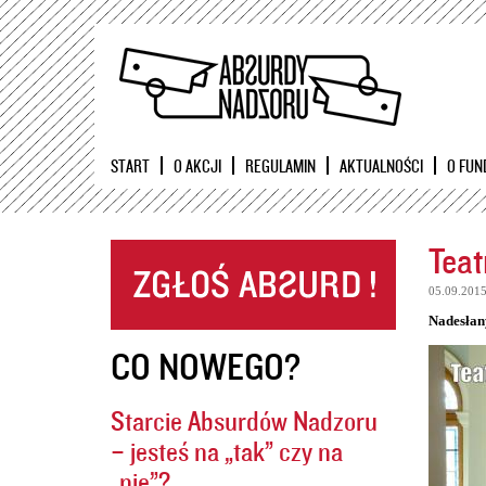
START
O AKCJI
REGULAMIN
AKTUALNOŚCI
O FUN
Teat
05.09.201
Nadesłan
CO NOWEGO?
Starcie Absurdów Nadzoru
– jesteś na „tak” czy na
„nie”?