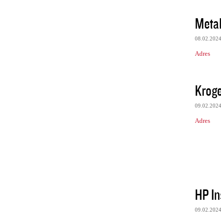
Meta
08.02.202
Adres
Krog
09.02.202
Adres
HP In
09.02.202