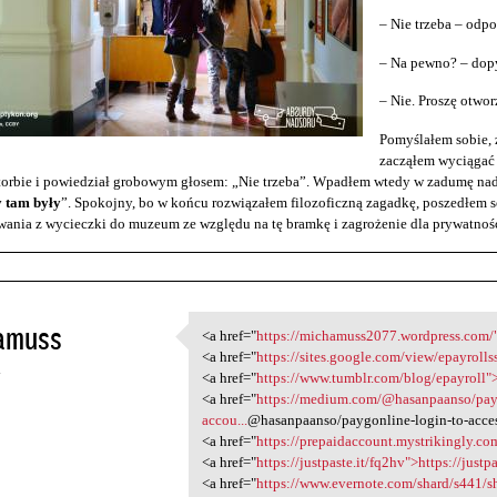
– Nie trzeba – odp
– Na pewno? – dopy
– Nie. Proszę otwo
Pomyślałem sobie, ż
zacząłem wyciągać 
torbie i powiedział grobowym głosem: „Nie trzeba”. Wpadłem wtedy w zadumę nad
y tam były
”. Spokojny, bo w końcu rozwiązałem filozoficzną zagadkę, poszedłem s
ania z wycieczki do muzeum ze względu na tę bramkę i zagrożenie dla prywatnośc
amuss
<a href="
https://michamuss2077.wordpress.com/"
<a href="https:/
<a href="
https://sites.google.com/view/epayrolls
4
<a href="
https://www.tumblr.com/blog/epayroll">
<a href="
https://medium.com/@hasanpaanso/payg
accou...
@hasanpaanso/paygonline-login-to-acce
<a href="
https://prepaidaccount.mystrikingly.com
<a href="
https://justpaste.it/fq2hv">https://justp
<a href="
https://www.evernote.com/shard/s441/