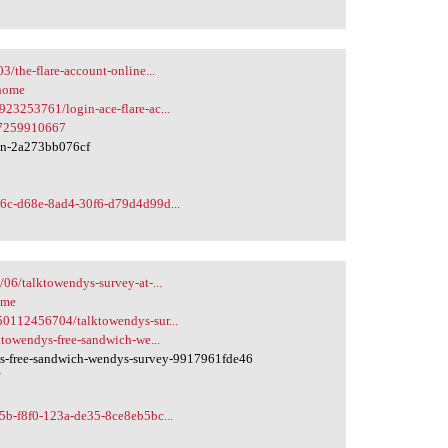
/the-flare-account-online...
/home
23253761/login-ace-flare-ac...
117259910667
gin-2a273bb076cf
36c-d68e-8ad4-30f6-d79d4d99d...
06/talktowendys-survey-at-...
ome
50112456704/talktowendys-sur...
ktowendys-free-sandwich-we...
s-free-sandwich-wendys-survey-9917961fde46
/
5b-f8f0-123a-de35-8ce8eb5bc...