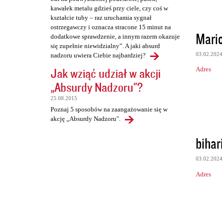
kawałek metalu gdzieś przy ciele, czy coś w
kształcie tuby – raz uruchamia sygnał
ostrzegawczy i oznacza stracone 15 minut na
Mario
dodatkowe sprawdzenie, a innym razem okazuje
się zupełnie niewidzialny”. A jaki absurd
03.02.202
nadzoru uwiera Ciebie najbardziej?
Jak wziąć udział w akcji
Adres
„Absurdy Nadzoru"?
25.08.2015
Poznaj 5 sposobów na zaangażowanie się w
akcję „Absurdy Nadzoru".
bihari
03.02.202
Adres