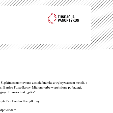
ąskim zamontowana została bramka z wykrywaczem metali, a
an Bardzo Porządkowy. Miałem torbę wypełnioną po brzegi,
gnąć. Bramka i tak „pika”:
pyta Pan Bardzo Porządkowy.
 odpowiadam.