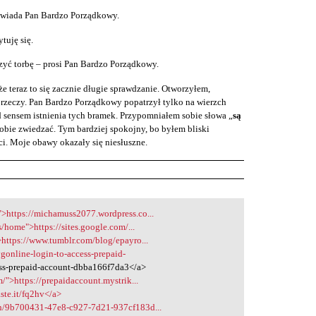
owiada Pan Bardzo Porządkowy.
tuję się.
rzyć torbę – prosi Pan Bardzo Porządkowy.
e teraz to się zacznie długie sprawdzanie. Otworzyłem,
rzeczy. Pan Bardzo Porządkowy popatrzył tylko na wierzch
 sensem istnienia tych bramek. Przypomniałem sobie słowa „
są
obie zwiedzać. Tym bardziej spokojny, bo byłem bliski
i. Moje obawy okazały się niesłuszne.
>https://michamuss2077.wordpress.co...
s/home">https://sites.google.com/...
https://www.tumblr.com/blog/epayro...
online-login-to-access-prepaid-
ss-prepaid-account-dbba166f7da3</a>
/">https://prepaidaccount.mystrik...
aste.it/fq2hv</a>
sh/9b700431-47e8-c927-7d21-937cf183d...