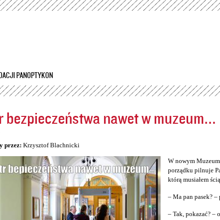
Przejdź
do
treści
DACJI PANOPTYKON
r bezpieczeństwa nawet w muzeum...
5
y przez:
Krzysztof Blachnicki
W nowym Muzeum Śl
porządku pilnuje P
którą musiałem ścią
– Ma pan pasek? – 
– Tak, pokazać? –