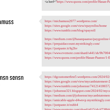
<a href="
https://www.quora.com/profile/Hasan-Pa
amuss
https://michamuss2077.wordpress.com/
https://michamuss2077
https://sites.google.com/view/epayrollss/home
4
https://www.tumblr.com/blog/epayroll
https://medium.com/@hasanpaanso/paygonline-lo
https://prepaidaccount.mystrikingly.com/
https://justpaste.it/fq2hv
https://www.evernote.com/shard/s441/sh/9b700
https://www.quora.com/profile/Hasan-Paanso/1-E
nsn sensn
https://dgcustomerfirst5.wordpress.com/2024/02/
https://dgcustomerfirst5
https://sites.google.com/view/mycardstatement
4
https://www.tumblr.com/johsensn/741214186572
https://johsensn321.blogspot.com/2024/02/mycard
https://medium.com/@johsensn/mycardstatement-lo
https://amicable-apple-d4wnvp.mystrikingly.co
https://justpaste.it/euhb4
https://www.evernote.com/shard/s615/sh/d738b