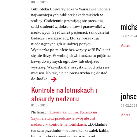
a
08.09.2015
Biblioteka Uniwersytecka w Warszawie. Jedna z
r
najważniejszych bibliotek akademickich w
z
stolicy. Codziennie przewijają się przez nią
mich
setki studentów, doktorantów i pracowników
e
naukowych. Są również pasjonaci, samodzielni
02.02.202
badacze i warszawiacy, którzy poszukują
niedostępnych gdzie indziej pozycji.
Adres
Wycieczka po mieście bez wizyty w BUW-ie też
się nie liczy. W wolnej chwili można tu pójść na
kawę, do słynnych ogrodów lub obejrzeć
wystawę. Wszystko dla wszystkich, od ręki i na
miejscu. No tak, ale najpierw trzeba się dostać
do środka.
Kontrole na lotniskach i
johse
absurdy nadzoru
01.09.2015
03.02.202
Na łamach
Dziennika Opinii, Katarzyna
Adres
Szymielewicz przedstawia swój absurd
nadzoru – kontrole na lotniskach
: „Dokładnie
ten sam przedmiot – ładowarka, kawałek kabla,
but na podwyższonej podeszwie, pasek,