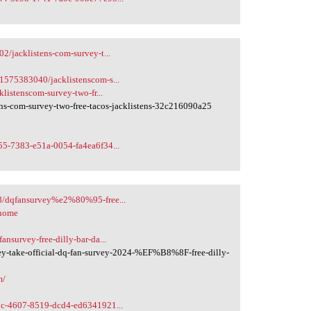
2/jacklistens-com-survey-t...
1575383040/jacklistenscom-s...
listenscom-survey-two-fr...
ns-com-survey-two-free-tacos-jacklistens-32c216090a25
55-7383-e51a-0054-fa4ea6f34...
18/dqfansurvey%e2%80%95-free...
/home
nsurvey-free-dilly-bar-da...
y-take-official-dq-fan-survey-2024-%EF%B8%8F-free-dilly-
m/
e9c-4607-8519-dcd4-ed6341921...