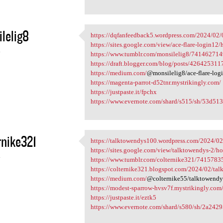
lelig8
https://dqfanfeedback5.wordpress.com/2024/02/03
https://dqfanfeedback5
https://sites.google.com/view/ace-flare-login12
4
https://www.tumblr.com/monsilelig8/7414627149
https://draft.blogger.com/blog/posts/4264253
https://medium.com/
@monsilelig8/ace-flare-lo
https://magenta-parrot-d52tnr.mystrikingly.com/
https://justpaste.it/fpchx
https://www.evernote.com/shard/s515/sh/53d51
rnike321
https://talktowendys100.wordpress.com/2024/02/
https://talktowendys100
https://sites.google.com/view/talktowendys-2/h
4
https://www.tumblr.com/colternike321/7415783
https://colternike321.blogspot.com/2024/02/tal
https://medium.com/
@colternike55/talktowendy
https://modest-sparrow-hvsv7f.mystrikingly.com
https://justpaste.it/eztk5
https://www.evernote.com/shard/s580/sh/2a2429