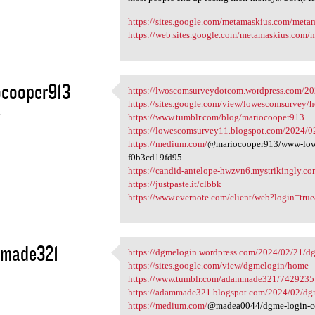
https://sites.google.com/metamaskius.com/met
https://web.sites.google.com/metamaskius.com
ocooper913
https://lwoscomsurveydotcom.wordpress.com/20
https://lwoscomsurveydotcom
https://sites.google.com/view/lowescomsurvey/
4
https://www.tumblr.com/blog/mariocooper913
https://lowescomsurvey11.blogspot.com/2024/
https://medium.com/
@mariocooper913/www-lowes
f0b3cd19fd95
https://candid-antelope-hwzvn6.mystrikingly.co
https://justpaste.it/clbbk
https://www.evernote.com/client/web?login=tru
made321
https://dgmelogin.wordpress.com/2024/02/21/dgm
https://dgmelogin.wordpress
https://sites.google.com/view/dgmelogin/home
4
https://www.tumblr.com/adammade321/7429235
https://adammade321.blogspot.com/2024/02/dgm
https://medium.com/
@madea0044/dgme-login-com