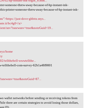
024/02/hp-instant-ink-login_6.htm...
nter-someone-threw-away-because-of-hp-instant-ink-
this-printer-someone-threw-away-because-of-hp-instant-ink-
m/">https://just-dove-ghbttz.mys...
paste.it/bc4g0</a>
lient/snv?isnewsnv=true&noteGuid=19...
rveyz/home
ey
2/tellthebell-wwwtellthe...
ww-tellthebell-com-survey-62b1a48f9801
v?isnewsnv=true&noteGuid=87...
 two wallet networks before sending or receiving tokens from
e there are certain strategies to avoid losing those dollars,
ami,Fl)