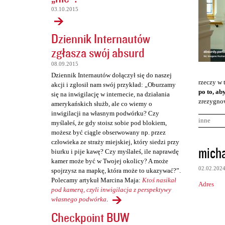
03.10.2015
Dziennik Internautów
zgłasza swój absurd
08.09.2015
Dziennik Internautów dołączył się do naszej
rzeczy w 
akcji i zgłosił nam swój przykład: „Oburzamy
po to, ab
się na inwigilację w internecie, na działania
zrezygnow
amerykańskich służb, ale co wiemy o
inwigilacji na własnym podwórku? Czy
inne
myślałeś, że gdy stoisz sobie pod blokiem,
możesz być ciągle obserwowany np. przez
człowieka ze straży miejskiej, który siedzi przy
K
mich
biurku i pije kawę? Czy myślałeś, ile naprawdę
o
kamer może być w Twojej okolicy? A może
02.02.202
spojrzysz na mapkę, która może to ukazywać?”.
m
Polecamy artykuł Marcina Maja:
Ktoś nasikał
Adres
e
pod kamerą, czyli inwigilacja z perspektywy
n
własnego podwórka
.
Checkpoint BUW
t