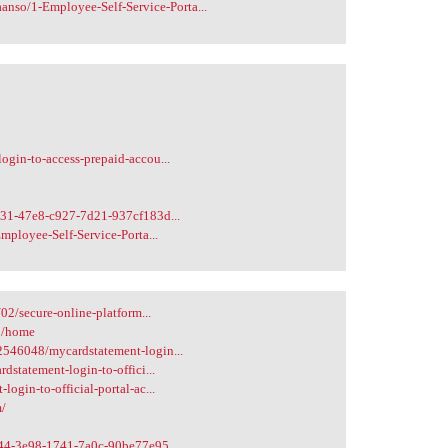
anso/1-Employee-Self-Service-Porta...
gin-to-access-prepaid-accou...
431-47e8-c927-7d21-937cf183d...
mployee-Self-Service-Porta...
02/secure-online-platform...
-2/home
546048/mycardstatement-login...
statement-login-to-offici...
gin-to-official-portal-ac...
m/
f44-3e98-1741-7a0c-90be77e95...