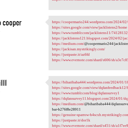
 cooper
https://coopermario244.wordpress.com/2024/02/0
https://coopermario244
https://sites.google.com/view/jacklistens2/home
4
https://www.tumblr.com/jacklistens11/74128132
https://jacklistens121.blogspot.com/2024/02/jack
https://medium.com/
@coopermario244/jackliste
https://jackisan.mystrikingly.com/
https://justpaste.it/az6fd
https://www.evernote.com/shard/s606/sh/a3e7c8
111
https://biharibaba444.wordpress.com/2024/01/
https://biharibaba444
https://sites.google.com/view/dqfanfeedback12
4
https://www.tumblr.com/blog/dqfansurvey1
https://dqfansurvey11.blogspot.com/2024/01/dqfa
https://medium.com/
@biharibaba444/dqfansurve
bar-b276f8e28911
https://genuine-sparrow-h4scxh.mystrikingly.co
https://justpaste.it/dor1k
https://www.evernote.com/shard/s451/sh/a1f7e