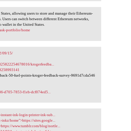
 States, allowing users to store and manage their Ethereum-
s. Users can switch between different Ethereum networks,
wallet in the United States.
ask-portfolio/home
2/09/15/
825822254678016/krogerfeedba...
28258993141
back-50-fuel-points-kroger-feedback-survey-9691d7cda546
86-d705-7853-f1eb-dcf074ed5...
nstant-ink-login-printer-ink-sub...
-inkz/home">https://sites.google...
https://www.tumblr.com/blog/nortle...