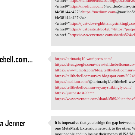
<a href="
https://tellthebellusass.blogspot.com/2
<a href="
https://medium.com/
@nortleo5/this-pri
f4e38144e427">
https://medium.com/
@nortleo5/
f4e38144e427</a>
<a href="
https://just-dove-ghbttz.mystrikingly.co
<a href="
https://justpaste.it/bc4g0">https://just
<a href="
https://www.evernote.com/shard/s524/c
hebell.com...
https://tarimariq19.wordpress.com/
https://tarimariq19.wordpress
https://sites.google.com/view/tellthebellcomsu
4
https://www.tumblr.com/blog/tellthebellcomsurv
https://tellthebellcomsurvey.blogspot.com/2024/0
https://medium.com/
@tarimariq1/tellthebell-w
https://tellthebellcomsurvey.mystrikingly.com/
https://justpaste.it/ehrcr
https://www.evernote.com/shard/s569/client/sn
a Jenner
It is imperative that you bridge the gap between
It is imperative that you
one MetaMask Extension network to the other. Whil
4
most people end up losing their money.#USA(Mi