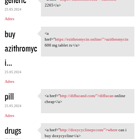
<a href="https://baclofenx
2265</a>
25.05.2024
Adres
buy
<a
<a href="https://ezithromycin
href="
https://ezithromycin.online/">azithromycin
azithromyc
600 mg tablet rx</a>
i...
25.05.2024
Adres
pill
<a href="
http://diflucand.com/">diflucan
online
<a href="http://diflucand.com
cheap</a>
25.05.2024
Adres
drugs
<a href="
http://doxycyclinepr.com/">where
can i
<a href="http://doxycyclinepr
buy doxycycline</a>