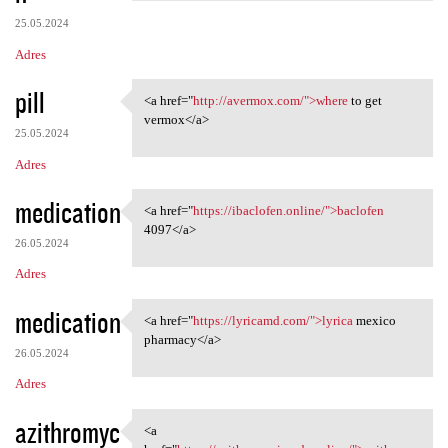
25.05.2024
Adres
pill
<a href="
http://avermox.com/">where
to get
<a href="http://avermox.com/"
vermox</a>
25.05.2024
Adres
medication
<a href="
https://ibaclofen.online/">baclofen
<a href="https://ibaclofen
4097</a>
26.05.2024
Adres
medication
<a href="
https://lyricamd.com/">lyrica
mexico
<a href="https://lyricamd.com
pharmacy</a>
26.05.2024
Adres
azithromyc
<a
<a href="https:/