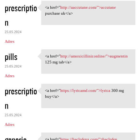
prescriptio
<a href="
http://aaccutane.com/">accutane
<a href="http://aaccutane.com
purchase uk</a>
n
25.05.2024
Adres
pills
<a href="
http://amoxicillinir.online/">augmentin
<a href="http://amoxicillinir
125 mg tab</a>
25.05.2024
Adres
prescriptio
<a href="
https://lyricamd.com/">lyrica
300 mg
<a href="https://lyricamd.com
buy</a>
n
25.05.2024
Adres
generic
<a href="
https://baclofenx.com/">baclofen