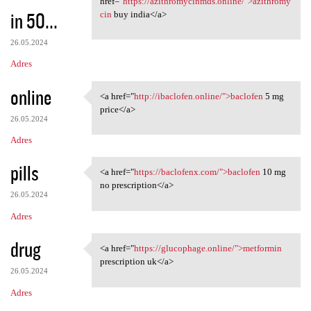
href="
https://azithromycinmds.online/">azithromy
in 50...
cin
buy india</a>
26.05.2024
Adres
online
<a href="
http://ibaclofen.online/">baclofen
5 mg
<a href="http://ibaclofen
price</a>
26.05.2024
Adres
pills
<a href="
https://baclofenx.com/">baclofen
10 mg
<a href="https://baclofenx
no prescription</a>
26.05.2024
Adres
drug
<a href="
https://glucophage.online/">metformin
<a href="https://glucophage
prescription uk</a>
26.05.2024
Adres