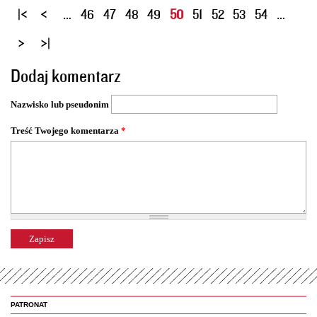
S
…
46
47
48
49
50
51
52
53
54
…
t
r
o
Dodaj komentarz
n
y
Nazwisko lub pseudonim
Treść Twojego komentarza
*
PATRONAT