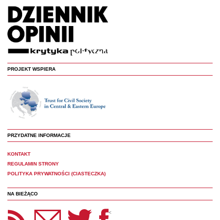
PROJEKT WSPIERA
PRZYDATNE INFORMACJE
KONTAKT
REGULAMIN STRONY
POLITYKA PRYWATNOŚCI (CIASTECZKA)
NA BIEŻĄCO
etter Panoptyka
Twitter
Facebook
<