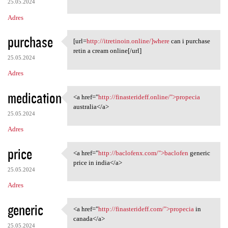
25.05.2024
Adres
purchase
[url=
http://itretinoin.online/]where
can i purchase
[url=http://itretinoin.online
retin a cream online[/url]
25.05.2024
Adres
medication
<a href="
http://finasterideff.online/">propecia
<a href="http://finasterideff
australia</a>
25.05.2024
Adres
price
<a href="
http://baclofenx.com/">baclofen
generic
<a href="http://baclofenx.com
price in india</a>
25.05.2024
Adres
generic
<a href="
http://finasterideff.com/">propecia
in
<a href="http://finasterideff
canada</a>
25.05.2024