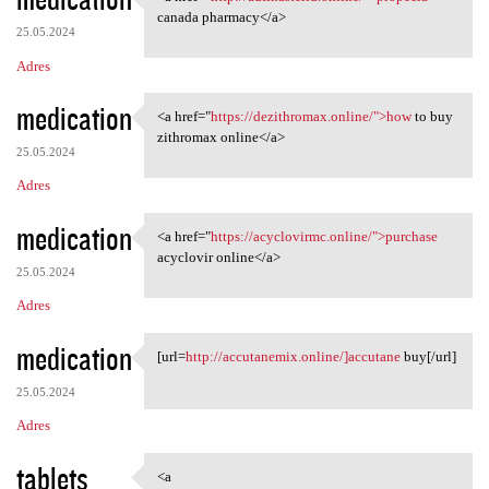
<a href="http://adfinasterid
canada pharmacy</a>
25.05.2024
Adres
medication
<a href="
https://dezithromax.online/">how
to buy
<a href="https://dezithromax
zithromax online</a>
25.05.2024
Adres
medication
<a href="
https://acyclovirmc.online/">purchase
<a href="https://acyclovirmc
acyclovir online</a>
25.05.2024
Adres
medication
[url=
http://accutanemix.online/]accutane
buy[/url]
[url=http://accutanemix
25.05.2024
Adres
tablets
<a