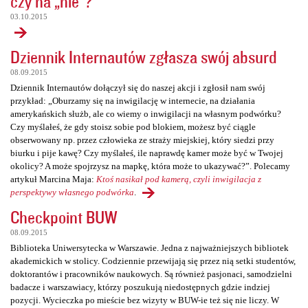
czy na „nie”?
03.10.2015
Dziennik Internautów zgłasza swój absurd
08.09.2015
Dziennik Internautów dołączył się do naszej akcji i zgłosił nam swój
przykład: „Oburzamy się na inwigilację w internecie, na działania
amerykańskich służb, ale co wiemy o inwigilacji na własnym podwórku?
Czy myślałeś, że gdy stoisz sobie pod blokiem, możesz być ciągle
obserwowany np. przez człowieka ze straży miejskiej, który siedzi przy
biurku i pije kawę? Czy myślałeś, ile naprawdę kamer może być w Twojej
okolicy? A może spojrzysz na mapkę, która może to ukazywać?”. Polecamy
artykuł Marcina Maja:
Ktoś nasikał pod kamerą, czyli inwigilacja z
perspektywy własnego podwórka
.
Checkpoint BUW
08.09.2015
Biblioteka Uniwersytecka w Warszawie. Jedna z najważniejszych bibliotek
akademickich w stolicy. Codziennie przewijają się przez nią setki studentów,
doktorantów i pracowników naukowych. Są również pasjonaci, samodzielni
badacze i warszawiacy, którzy poszukują niedostępnych gdzie indziej
pozycji. Wycieczka po mieście bez wizyty w BUW-ie też się nie liczy. W