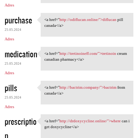
Adres
purchase
<a href="
http://odiflucan.online/">diflucan
pill
<a href="http://odiflucan
canada</a>
25.05.2024
Adres
medication
<a href="
http://tretinoineff.com/">tretinoin
cream
<a href="http://tretinoineff
canadian pharmacy</a>
25.05.2024
Adres
pills
<a href="
http://bactrim.company/">bactrim
from
<a href="http://bactrim
canada</a>
25.05.2024
Adres
prescriptio
<a href="
http://drdoxycycline.online/">where
can i
<a href="http://drdoxycycline
get doxycycline</a>
n