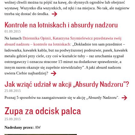
wolnej chwili można tu pójść na kawę, do słynnych ogrodów lub obejrzeć
wystawę. Wszystko dla wszystkich, od ręki i na miejscu. No tak, ale najpierw
trzeba się dostać do środka.
Kontrole na lotniskach i absurdy nadzoru
01.09.2015
Na łamach
Dziennika Opinii, Katarzyna Szymielewicz przedstawia swój
absurd nadzoru – kontrole na lotniskach
: „Dokładnie ten sam przedmiot –
ładowarka, kawałek kabla, but na podwyższonej podeszwie, pasek, kawałek
metalu gdzieś przy ciele, czy coś w kształcie tuby – raz uruchamia sygnał
ostrzegawczy i oznacza stracone 15 minut na dodatkowe sprawdzenie, a
innym razem okazuje się zupełnie niewidzialny”. A jaki absurd nadzoru
uwiera Ciebie najbardziej?
Jak wziąć udział w akcji „Absurdy Nadzoru"?
25.08.2015
Poznaj 5 sposobów na zaangażowanie się w akcję „Absurdy Nadzoru".
Zupa za odcisk palca
25.09.2015
Nadesłany przez:
AW