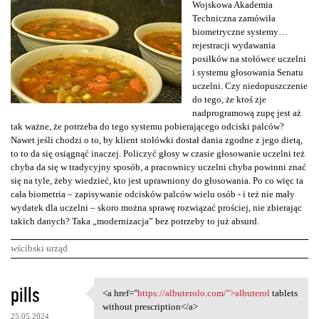
Wojskowa Akademia
Techniczna zamówiła
biometryczne systemy…
rejestracji wydawania
posiłków na stołówce uczelni
i systemu głosowania Senatu
uczelni. Czy niedopuszczenie
do tego, że ktoś zje
nadprogramową zupę jest aż
tak ważne, że potrzeba do tego systemu pobierającego odciski palców?
Nawet jeśli chodzi o to, by klient stołówki dostał dania zgodne z jego dietą,
to to da się osiągnąć inaczej. Policzyć głosy w czasie głosowanie uczelni też
chyba da się w tradycyjny sposób, a pracownicy uczelni chyba powinni znać
się na tyle, żeby wiedzieć, kto jest uprawniony do głosowania. Po co więc ta
cała biometria – zapisywanie odcisków palców wielu osób - i też nie mały
wydatek dla uczelni – skoro można sprawę rozwiązać prościej, nie zbierając
takich danych? Taka „modernizacja” bez potrzeby to już absurd.
wścibski urząd
K
pills
<a href="
https://albuterolo.com/">albuterol
tablets
<a href="https://albuterolo
o
without prescription</a>
25.05.2024