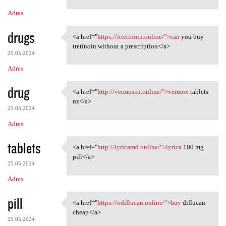
Adres
drugs
<a href="
https://itretinoin.online/">can
you buy
<a href="https://itretinoin
tretinoin without a prescription</a>
25.05.2024
Adres
drug
<a href="
http://vermoxin.online/">vermox
tablets
<a href="http://vermoxin
nz</a>
25.05.2024
Adres
tablets
<a href="
http://lyricamd.online/">lyrica
100 mg
<a href="http://lyricamd
pill</a>
25.05.2024
Adres
pill
<a href="
https://odiflucan.online/">buy
diflucan
<a href="https://odiflucan
cheap</a>
25.05.2024