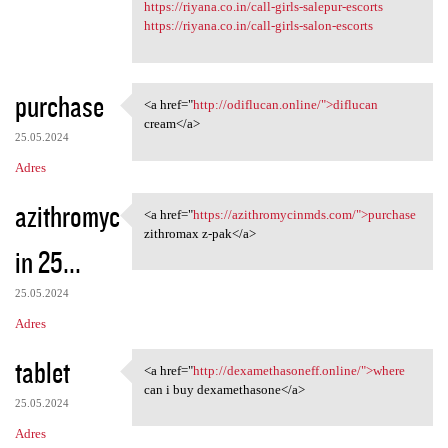
https://riyana.co.in/call-girls-salepur-escorts
https://riyana.co.in/call-girls-salon-escorts
purchase
<a href="
http://odiflucan.online/">diflucan
<a href="http://odiflucan
cream</a>
25.05.2024
Adres
azithromyc
<a href="
https://azithromycinmds.com/">purchase
<a href="https:/
zithromax z-pak</a>
in 25...
25.05.2024
Adres
tablet
<a href="
http://dexamethasoneff.online/">where
<a href="http:/
can i buy dexamethasone</a>
25.05.2024
Adres