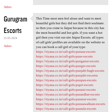
m
Adres
e
n
Gurugram
This Time most men feel alone and want to meet
This Time most men feel alone
t
beautiful girls but they did not find their soulmate.
Escorts
so then you come to Jaipur because in this city has
a
the most beautiful and hot girls. if you want a hot
r
girl then you visit our site Jaipur Escorts. all types
25.05.2024
of call girls' profiles are available on the website so
z
Adres
you can book a call girl of your type.
e
https://riyana.co.in/call-girls-punasa-escorts
https://riyana.co.in/call-girls-pune-escorts
https://riyana.co.in/call-girls-punganur-escorts
https://riyana.co.in/call-girls-pungro-escorts
https://riyana.co.in/call-girls-punjabi-bagh-escorts
https://riyana.co.in/call-girls-punjabi-escortss
https://riyana.co.in/call-girls-punpun-escorts
https://riyana.co.in/call-girls-pupri-escorts
https://riyana.co.in/call-girls-puraini-escorts
https://riyana.co.in/call-girls-purandhar-escorts
https://riyana.co.in/call-girls-puranur-escorts
https://riyana.co.in/call-girls-purasawalkam-escorts
https://riyana.co.in/call-girls-puraula-escorts