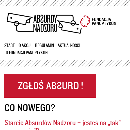
Przejdź
do
treści
START
O AKCJI
REGULAMIN
AKTUALNOŚCI
O FUNDACJI PANOPTYKON
CO NOWEGO?
Starcie Absurdów Nadzoru – jesteś na „tak”