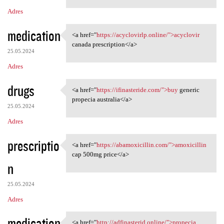
Adres
medication
<a href="
https://acyclovirlp.online/">acyclovir
<a href="https://acyclovirlp
canada prescription</a>
25.05.2024
Adres
drugs
<a href="
https://ifinasteride.com/">buy
generic
<a href="https://ifinasteride
propecia australia</a>
25.05.2024
Adres
prescriptio
<a href="
https://abamoxicillin.com/">amoxicillin
<a href="https:/
cap 500mg price</a>
n
25.05.2024
Adres
medication
<a href="
http://adfinasterid.online/">propecia