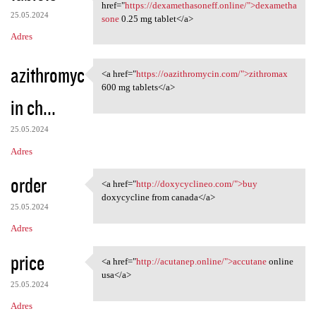
<a href="https:/
href="
https://dexamethasoneff.online/">dexametha
25.05.2024
sone
0.25 mg tablet</a>
Adres
azithromyc
<a href="
https://oazithromycin.com/">zithromax
<a href="https:/
600 mg tablets</a>
in ch...
25.05.2024
Adres
order
<a href="
http://doxycyclineo.com/">buy
<a href="http://doxycyclineo
doxycycline from canada</a>
25.05.2024
Adres
price
<a href="
http://acutanep.online/">accutane
online
<a href="http://acutanep
usa</a>
25.05.2024
Adres