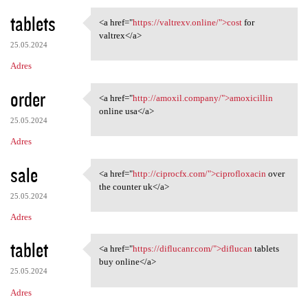
tablets
<a href="
https://valtrexv.online/">cost
for
<a href="https://valtrexv
valtrex</a>
25.05.2024
Adres
order
<a href="
http://amoxil.company/">amoxicillin
<a href="http://amoxil
online usa</a>
25.05.2024
Adres
sale
<a href="
http://ciprocfx.com/">ciprofloxacin
over
<a href="http://ciprocfx.com/
the counter uk</a>
25.05.2024
Adres
tablet
<a href="
https://diflucanr.com/">diflucan
tablets
<a href="https://diflucanr
buy online</a>
25.05.2024
Adres