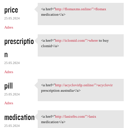
price
<a href="
http://flomaxms.online/">flomax
<a href="http://flomaxms
medication</a>
25.05.2024
Adres
prescriptio
<a href="
http://iclomid.com/">where
to buy
<a href="http://iclomid.com/"
clomid</a>
n
25.05.2024
Adres
pill
<a href="
http://acyclovirlp.online/">acyclovir
<a href="http://acyclovirlp
prescription australia</a>
25.05.2024
Adres
medication
<a href="
http://lasixtbs.com/">lasix
<a href="http://lasixtbs.com/
medication</a>
25.05.2024