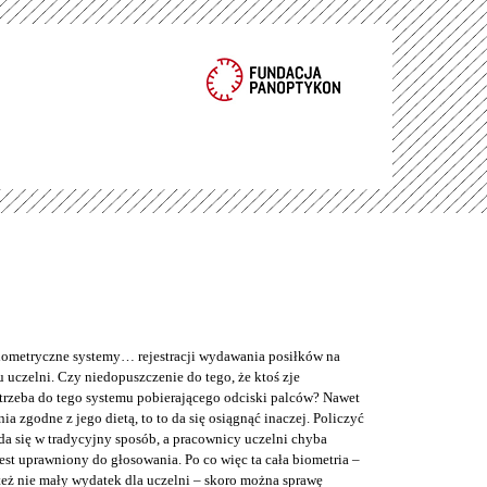
metryczne systemy… rejestracji wydawania posiłków na
 uczelni. Czy niedopuszczenie do tego, że ktoś zje
trzeba do tego systemu pobierającego odciski palców? Nawet
nia zgodne z jego dietą, to to da się osiągnąć inaczej. Policzyć
da się w tradycyjny sposób, a pracownicy uczelni chyba
jest uprawniony do głosowania. Po co więc ta cała biometria –
też nie mały wydatek dla uczelni – skoro można sprawę