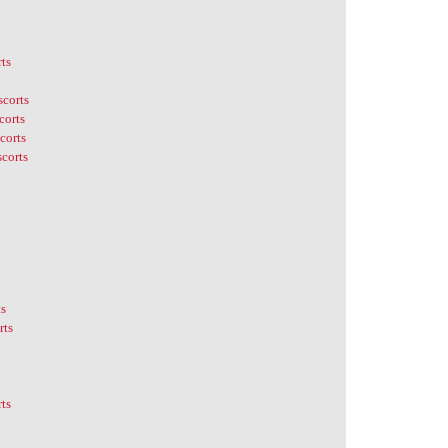
rts
scorts
corts
corts
scorts
ts
rts
rts