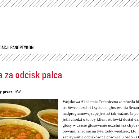
Przejdź
do
treści
DACJI PANOPTYKON
 za odcisk palca
5
y przez:
AW
Wojskowa Akademia Techniczna zamówiła bio
stołówce uczelni i systemu głosowania Senatu
nadprogramową zupę jest aż tak ważne, że po
jeśli chodzi o to, by klient stołówki dostał da
głosy w czasie głosowanie uczelni też chyba 
powinni znać się na tyle, żeby wiedzieć, kto 
zapisywanie odcisków palców wielu osób - i 