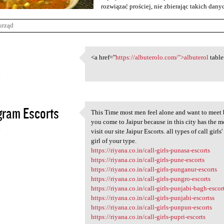
rozwiązać prościej, nie zbierając takich dan
urząd
<a href="
https://albuterolo.com/">albuterol
table
<a href="https://albuterolo
4
ram Escorts
This Time most men feel alone and want to meet be
This Time most men feel alone
you come to Jaipur because in this city has the mo
4
visit our site Jaipur Escorts. all types of call gir
girl of your type.
https://riyana.co.in/call-girls-punasa-escorts
https://riyana.co.in/call-girls-pune-escorts
https://riyana.co.in/call-girls-punganur-escorts
https://riyana.co.in/call-girls-pungro-escorts
https://riyana.co.in/call-girls-punjabi-bagh-escor
https://riyana.co.in/call-girls-punjabi-escortss
https://riyana.co.in/call-girls-punpun-escorts
https://riyana.co.in/call-girls-pupri-escorts