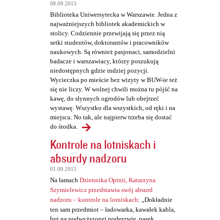
08.09.2015
Biblioteka Uniwersytecka w Warszawie. Jedna z
najważniejszych bibliotek akademickich w
stolicy. Codziennie przewijają się przez nią
setki studentów, doktorantów i pracowników
naukowych. Są również pasjonaci, samodzielni
badacze i warszawiacy, którzy poszukują
niedostępnych gdzie indziej pozycji.
Wycieczka po mieście bez wizyty w BUW-ie też
się nie liczy. W wolnej chwili można tu pójść na
kawę, do słynnych ogrodów lub obejrzeć
wystawę. Wszystko dla wszystkich, od ręki i na
miejscu. No tak, ale najpierw trzeba się dostać
do środka.
Kontrole na lotniskach i
absurdy nadzoru
01.09.2015
Na łamach
Dziennika Opinii, Katarzyna
Szymielewicz przedstawia swój absurd
nadzoru – kontrole na lotniskach
: „Dokładnie
ten sam przedmiot – ładowarka, kawałek kabla,
but na podwyższonej podeszwie, pasek,