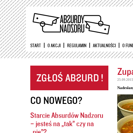
START
O AKCJI
REGULAMIN
AKTUALNOŚCI
O FUN
Zupa
25.09.201
Nadesłan
CO NOWEGO?
Starcie Absurdów Nadzoru
– jesteś na „tak” czy na
„nie”?