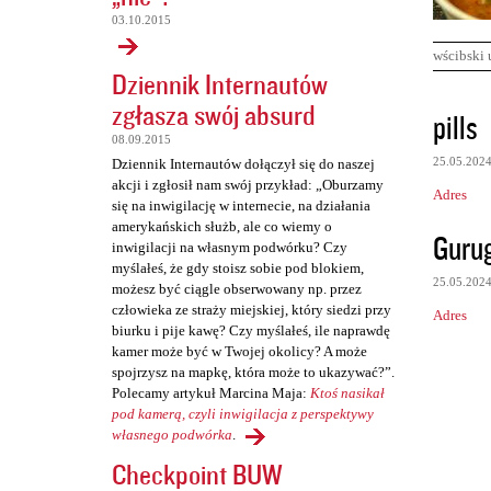
03.10.2015
wścibski 
Dziennik Internautów
zgłasza swój absurd
K
pills
o
08.09.2015
25.05.202
Dziennik Internautów dołączył się do naszej
m
akcji i zgłosił nam swój przykład: „Oburzamy
Adres
e
się na inwigilację w internecie, na działania
amerykańskich służb, ale co wiemy o
n
Gurug
inwigilacji na własnym podwórku? Czy
t
myślałeś, że gdy stoisz sobie pod blokiem,
25.05.202
możesz być ciągle obserwowany np. przez
a
człowieka ze straży miejskiej, który siedzi przy
Adres
r
biurku i pije kawę? Czy myślałeś, ile naprawdę
z
kamer może być w Twojej okolicy? A może
spojrzysz na mapkę, która może to ukazywać?”.
e
Polecamy artykuł Marcina Maja:
Ktoś nasikał
pod kamerą, czyli inwigilacja z perspektywy
własnego podwórka
.
Checkpoint BUW