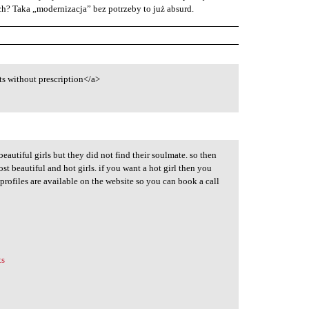
ych? Taka „modernizacja” bez potrzeby to już absurd.
ts without prescription</a>
autiful girls but they did not find their soulmate. so then
st beautiful and hot girls. if you want a hot girl then you
ls' profiles are available on the website so you can book a call
ts