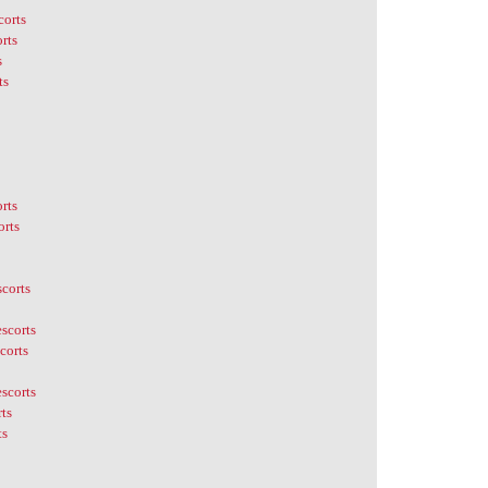
corts
orts
s
ts
s
orts
orts
scorts
escorts
corts
escorts
rts
ts