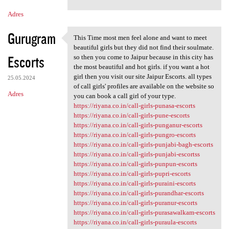
m
Adres
e
n
Gurugram
This Time most men feel alone and want to meet
This Time most men feel alone
t
beautiful girls but they did not find their soulmate.
Escorts
so then you come to Jaipur because in this city has
a
the most beautiful and hot girls. if you want a hot
r
girl then you visit our site Jaipur Escorts. all types
25.05.2024
of call girls' profiles are available on the website so
z
Adres
you can book a call girl of your type.
e
https://riyana.co.in/call-girls-punasa-escorts
https://riyana.co.in/call-girls-pune-escorts
https://riyana.co.in/call-girls-punganur-escorts
https://riyana.co.in/call-girls-pungro-escorts
https://riyana.co.in/call-girls-punjabi-bagh-escorts
https://riyana.co.in/call-girls-punjabi-escortss
https://riyana.co.in/call-girls-punpun-escorts
https://riyana.co.in/call-girls-pupri-escorts
https://riyana.co.in/call-girls-puraini-escorts
https://riyana.co.in/call-girls-purandhar-escorts
https://riyana.co.in/call-girls-puranur-escorts
https://riyana.co.in/call-girls-purasawalkam-escorts
https://riyana.co.in/call-girls-puraula-escorts