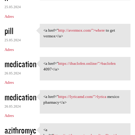
25.05.2024
Adres
pill
<a href="
http://avermox.com/">where
to get
<a href="http://avermox.com/"
vermox</a>
25.05.2024
Adres
medication
<a href="
https://ibaclofen.online/">baclofen
<a href="https://ibaclofen
4097</a>
26.05.2024
Adres
medication
<a href="
https://lyricamd.com/">lyrica
mexico
<a href="https://lyricamd.com
pharmacy</a>
26.05.2024
Adres
azithromyc
<a
<a href="https:/