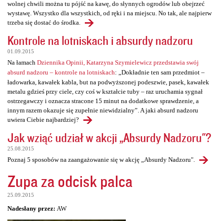
wolnej chwili można tu pójść na kawę, do słynnych ogrodów lub obejrzeć
wystawę. Wszystko dla wszystkich, od ręki i na miejscu. No tak, ale najpierw
trzeba się dostać do środka.
Kontrole na lotniskach i absurdy nadzoru
01.09.2015
Na łamach
Dziennika Opinii, Katarzyna Szymielewicz przedstawia swój
absurd nadzoru – kontrole na lotniskach
: „Dokładnie ten sam przedmiot –
ładowarka, kawałek kabla, but na podwyższonej podeszwie, pasek, kawałek
metalu gdzieś przy ciele, czy coś w kształcie tuby – raz uruchamia sygnał
ostrzegawczy i oznacza stracone 15 minut na dodatkowe sprawdzenie, a
innym razem okazuje się zupełnie niewidzialny”. A jaki absurd nadzoru
uwiera Ciebie najbardziej?
Jak wziąć udział w akcji „Absurdy Nadzoru"?
25.08.2015
Poznaj 5 sposobów na zaangażowanie się w akcję „Absurdy Nadzoru".
Zupa za odcisk palca
25.09.2015
Nadesłany przez:
AW