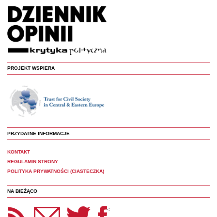
PROJEKT WSPIERA
PRZYDATNE INFORMACJE
KONTAKT
REGULAMIN STRONY
POLITYKA PRYWATNOŚCI (CIASTECZKA)
NA BIEŻĄCO
etter Panoptyka
Twitter
Facebook
<