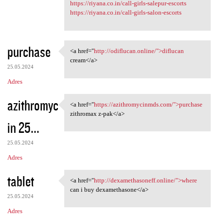
https://riyana.co.in/call-girls-salepur-escorts
https://riyana.co.in/call-girls-salon-escorts
purchase
<a href="
http://odiflucan.online/">diflucan
<a href="http://odiflucan
cream</a>
25.05.2024
Adres
azithromyc
<a href="
https://azithromycinmds.com/">purchase
<a href="https:/
zithromax z-pak</a>
in 25...
25.05.2024
Adres
tablet
<a href="
http://dexamethasoneff.online/">where
<a href="http:/
can i buy dexamethasone</a>
25.05.2024
Adres