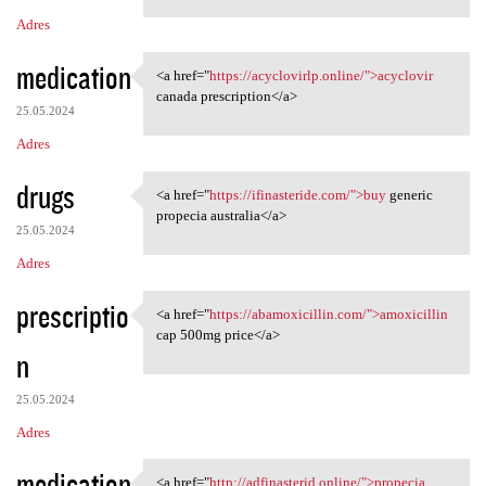
Adres
medication
<a href="
https://acyclovirlp.online/">acyclovir
<a href="https://acyclovirlp
canada prescription</a>
25.05.2024
Adres
drugs
<a href="
https://ifinasteride.com/">buy
generic
<a href="https://ifinasteride
propecia australia</a>
25.05.2024
Adres
prescriptio
<a href="
https://abamoxicillin.com/">amoxicillin
<a href="https:/
cap 500mg price</a>
n
25.05.2024
Adres
medication
<a href="
http://adfinasterid.online/">propecia