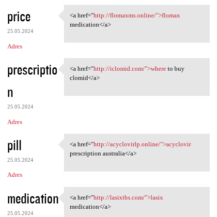
price
<a href="
http://flomaxms.online/">flomax
<a href="http://flomaxms
medication</a>
25.05.2024
Adres
prescriptio
<a href="
http://iclomid.com/">where
to buy
<a href="http://iclomid.com/"
clomid</a>
n
25.05.2024
Adres
pill
<a href="
http://acyclovirlp.online/">acyclovir
<a href="http://acyclovirlp
prescription australia</a>
25.05.2024
Adres
medication
<a href="
http://lasixtbs.com/">lasix
<a href="http://lasixtbs.com/
medication</a>
25.05.2024