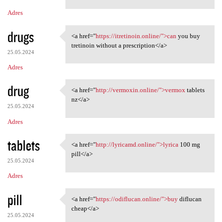
Adres
drugs
<a href="
https://itretinoin.online/">can
you buy
<a href="https://itretinoin
tretinoin without a prescription</a>
25.05.2024
Adres
drug
<a href="
http://vermoxin.online/">vermox
tablets
<a href="http://vermoxin
nz</a>
25.05.2024
Adres
tablets
<a href="
http://lyricamd.online/">lyrica
100 mg
<a href="http://lyricamd
pill</a>
25.05.2024
Adres
pill
<a href="
https://odiflucan.online/">buy
diflucan
<a href="https://odiflucan
cheap</a>
25.05.2024