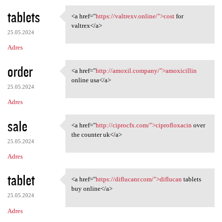
tablets
<a href="
https://valtrexv.online/">cost
for
<a href="https://valtrexv
valtrex</a>
25.05.2024
Adres
order
<a href="
http://amoxil.company/">amoxicillin
<a href="http://amoxil
online usa</a>
25.05.2024
Adres
sale
<a href="
http://ciprocfx.com/">ciprofloxacin
over
<a href="http://ciprocfx.com/
the counter uk</a>
25.05.2024
Adres
tablet
<a href="
https://diflucanr.com/">diflucan
tablets
<a href="https://diflucanr
buy online</a>
25.05.2024
Adres