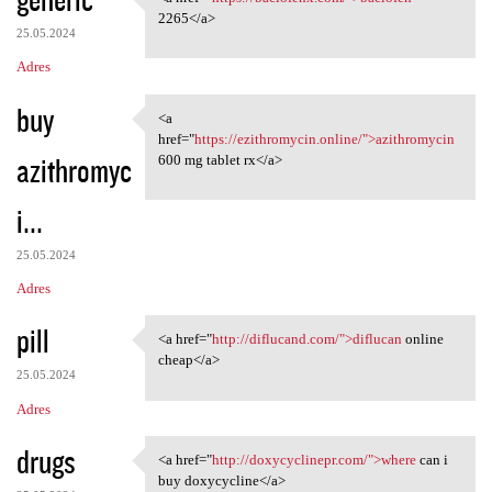
<a href="https://baclofenx
2265</a>
25.05.2024
Adres
buy
<a
<a href="https://ezithromycin
href="
https://ezithromycin.online/">azithromycin
azithromyc
600 mg tablet rx</a>
i...
25.05.2024
Adres
pill
<a href="
http://diflucand.com/">diflucan
online
<a href="http://diflucand.com
cheap</a>
25.05.2024
Adres
drugs
<a href="
http://doxycyclinepr.com/">where
can i
<a href="http://doxycyclinepr
buy doxycycline</a>