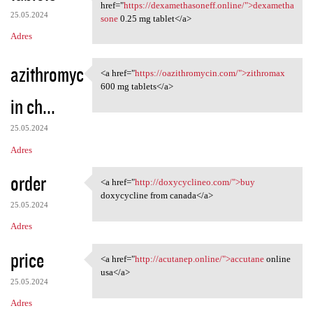
<a href="https:/
href="
https://dexamethasoneff.online/">dexametha
25.05.2024
sone
0.25 mg tablet</a>
Adres
azithromyc
<a href="
https://oazithromycin.com/">zithromax
<a href="https:/
600 mg tablets</a>
in ch...
25.05.2024
Adres
order
<a href="
http://doxycyclineo.com/">buy
<a href="http://doxycyclineo
doxycycline from canada</a>
25.05.2024
Adres
price
<a href="
http://acutanep.online/">accutane
online
<a href="http://acutanep
usa</a>
25.05.2024
Adres