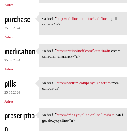
Adres
purchase
<a href="
http://odiflucan.online/">diflucan
pill
<a href="http://odiflucan
canada</a>
25.05.2024
Adres
medication
<a href="
http://tretinoineff.com/">tretinoin
cream
<a href="http://tretinoineff
canadian pharmacy</a>
25.05.2024
Adres
pills
<a href="
http://bactrim.company/">bactrim
from
<a href="http://bactrim
canada</a>
25.05.2024
Adres
prescriptio
<a href="
http://drdoxycycline.online/">where
can i
<a href="http://drdoxycycline
get doxycycline</a>
n