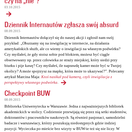
czy na „nie”?
03.10.2015
Dziennik Internautów zgłasza swój absurd
08.09.2015
Dziennik Internautów dołączył się do naszej akcji i zgłosił nam swój
przykład: „Oburzamy się na inwigilację w internecie, na działania
amerykańskich służb, ale co wiemy o inwigilacji na własnym podwórku?
Czy myślałeś, że gdy stoisz sobie pod blokiem, możesz być ciągle
obserwowany np. przez człowieka ze straży miejskiej, który siedzi przy
biurku i pije kawę? Czy myślałeś, ile naprawdę kamer może być w Twojej
okolicy? A może spojrzysz na mapkę, która może to ukazywać?”. Polecamy
artykuł Marcina Maja:
Ktoś nasikał pod kamerą, czyli inwigilacja z
perspektywy własnego podwórka
.
Checkpoint BUW
08.09.2015
Biblioteka Uniwersytecka w Warszawie. Jedna z najważniejszych bibliotek
akademickich w stolicy. Codziennie przewijają się przez nią setki studentów,
doktorantów i pracowników naukowych. Są również pasjonaci, samodzielni
badacze i warszawiacy, którzy poszukują niedostępnych gdzie indziej
pozycji. Wycieczka po mieście bez wizyty w BUW-ie też się nie liczy. W