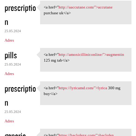
prescriptio
<a href="
http://aaccutane.com/">accutane
<a href="http://aaccutane.com
purchase uk</a>
n
25.05.2024
Adres
pills
<a href="
http://amoxicillinir.online/">augmentin
<a href="http://amoxicillinir
125 mg tab</a>
25.05.2024
Adres
prescriptio
<a href="
https://lyricamd.com/">lyrica
300 mg
<a href="https://lyricamd.com
buy</a>
n
25.05.2024
Adres
generic
<a href="
https://baclofenx.com/">baclofen