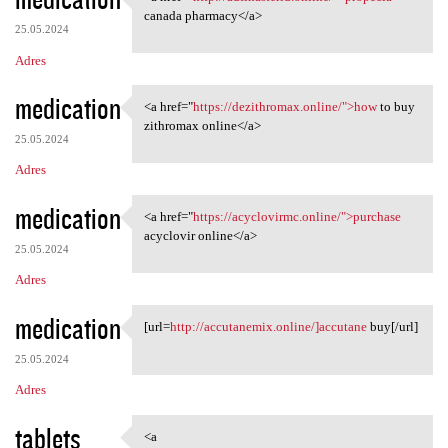
<a href="http://adfinasterid
canada pharmacy</a>
25.05.2024
Adres
medication
<a href="
https://dezithromax.online/">how
to buy
<a href="https://dezithromax
zithromax online</a>
25.05.2024
Adres
medication
<a href="
https://acyclovirmc.online/">purchase
<a href="https://acyclovirmc
acyclovir online</a>
25.05.2024
Adres
medication
[url=
http://accutanemix.online/]accutane
buy[/url]
[url=http://accutanemix
25.05.2024
Adres
tablets
<a