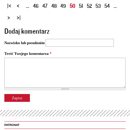
S
…
46
47
48
49
50
51
52
53
54
…
t
r
o
Dodaj komentarz
n
y
Nazwisko lub pseudonim
Treść Twojego komentarza
*
PATRONAT