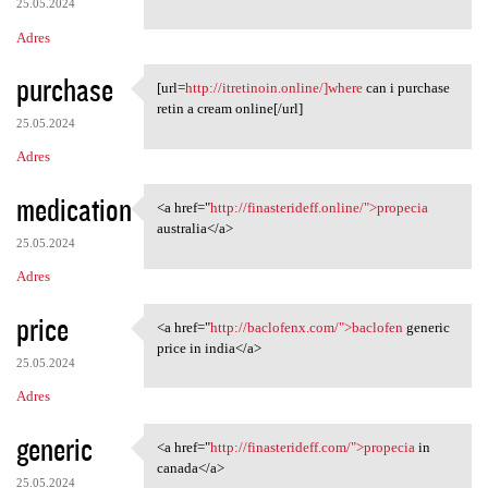
25.05.2024
Adres
purchase
[url=
http://itretinoin.online/]where
can i purchase
[url=http://itretinoin.online
retin a cream online[/url]
25.05.2024
Adres
medication
<a href="
http://finasterideff.online/">propecia
<a href="http://finasterideff
australia</a>
25.05.2024
Adres
price
<a href="
http://baclofenx.com/">baclofen
generic
<a href="http://baclofenx.com
price in india</a>
25.05.2024
Adres
generic
<a href="
http://finasterideff.com/">propecia
in
<a href="http://finasterideff
canada</a>
25.05.2024