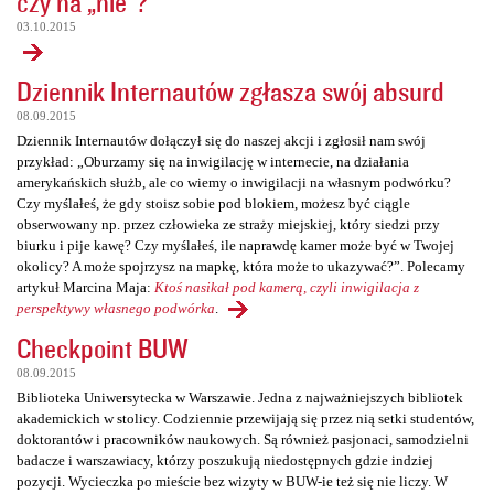
czy na „nie”?
03.10.2015
Dziennik Internautów zgłasza swój absurd
08.09.2015
Dziennik Internautów dołączył się do naszej akcji i zgłosił nam swój
przykład: „Oburzamy się na inwigilację w internecie, na działania
amerykańskich służb, ale co wiemy o inwigilacji na własnym podwórku?
Czy myślałeś, że gdy stoisz sobie pod blokiem, możesz być ciągle
obserwowany np. przez człowieka ze straży miejskiej, który siedzi przy
biurku i pije kawę? Czy myślałeś, ile naprawdę kamer może być w Twojej
okolicy? A może spojrzysz na mapkę, która może to ukazywać?”. Polecamy
artykuł Marcina Maja:
Ktoś nasikał pod kamerą, czyli inwigilacja z
perspektywy własnego podwórka
.
Checkpoint BUW
08.09.2015
Biblioteka Uniwersytecka w Warszawie. Jedna z najważniejszych bibliotek
akademickich w stolicy. Codziennie przewijają się przez nią setki studentów,
doktorantów i pracowników naukowych. Są również pasjonaci, samodzielni
badacze i warszawiacy, którzy poszukują niedostępnych gdzie indziej
pozycji. Wycieczka po mieście bez wizyty w BUW-ie też się nie liczy. W