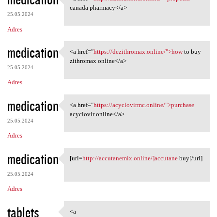
<a href="http://adfinasterid
canada pharmacy</a>
25.05.2024
Adres
medication
<a href="
https://dezithromax.online/">how
to buy
<a href="https://dezithromax
zithromax online</a>
25.05.2024
Adres
medication
<a href="
https://acyclovirmc.online/">purchase
<a href="https://acyclovirmc
acyclovir online</a>
25.05.2024
Adres
medication
[url=
http://accutanemix.online/]accutane
buy[/url]
[url=http://accutanemix
25.05.2024
Adres
tablets
<a