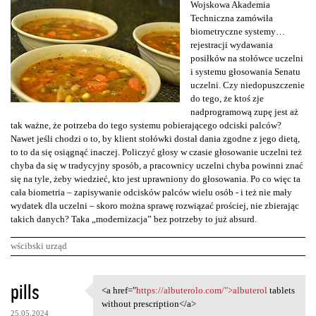
Wojskowa Akademia
Techniczna zamówiła
biometryczne systemy…
rejestracji wydawania
posiłków na stołówce uczelni
i systemu głosowania Senatu
uczelni. Czy niedopuszczenie
do tego, że ktoś zje
nadprogramową zupę jest aż
tak ważne, że potrzeba do tego systemu pobierającego odciski palców?
Nawet jeśli chodzi o to, by klient stołówki dostał dania zgodne z jego dietą,
to to da się osiągnąć inaczej. Policzyć głosy w czasie głosowanie uczelni też
chyba da się w tradycyjny sposób, a pracownicy uczelni chyba powinni znać
się na tyle, żeby wiedzieć, kto jest uprawniony do głosowania. Po co więc ta
cała biometria – zapisywanie odcisków palców wielu osób - i też nie mały
wydatek dla uczelni – skoro można sprawę rozwiązać prościej, nie zbierając
takich danych? Taka „modernizacja” bez potrzeby to już absurd.
wścibski urząd
K
pills
<a href="
https://albuterolo.com/">albuterol
tablets
<a href="https://albuterolo
o
without prescription</a>
25.05.2024