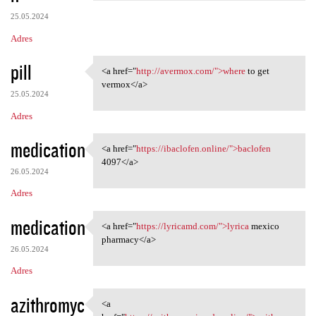
25.05.2024
Adres
pill
<a href="
http://avermox.com/">where
to get
<a href="http://avermox.com/"
vermox</a>
25.05.2024
Adres
medication
<a href="
https://ibaclofen.online/">baclofen
<a href="https://ibaclofen
4097</a>
26.05.2024
Adres
medication
<a href="
https://lyricamd.com/">lyrica
mexico
<a href="https://lyricamd.com
pharmacy</a>
26.05.2024
Adres
azithromyc
<a
<a href="https:/