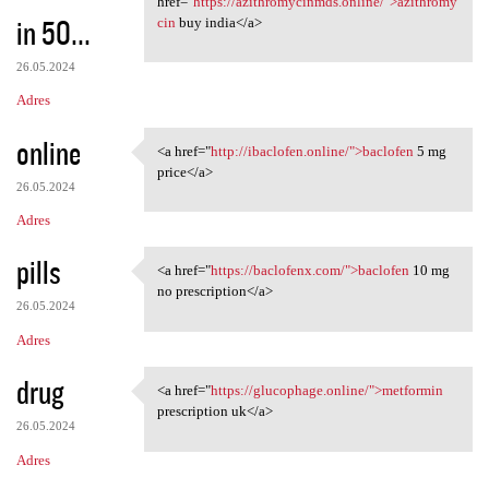
href="
https://azithromycinmds.online/">azithromy
in 50...
cin
buy india</a>
26.05.2024
Adres
online
<a href="
http://ibaclofen.online/">baclofen
5 mg
<a href="http://ibaclofen
price</a>
26.05.2024
Adres
pills
<a href="
https://baclofenx.com/">baclofen
10 mg
<a href="https://baclofenx
no prescription</a>
26.05.2024
Adres
drug
<a href="
https://glucophage.online/">metformin
<a href="https://glucophage
prescription uk</a>
26.05.2024
Adres