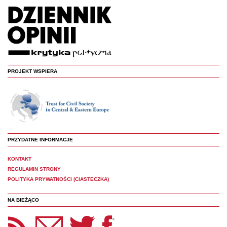
PROJEKT WSPIERA
PRZYDATNE INFORMACJE
KONTAKT
REGULAMIN STRONY
POLITYKA PRYWATNOŚCI (CIASTECZKA)
NA BIEŻĄCO
etter Panoptyka
Twitter
Facebook
<