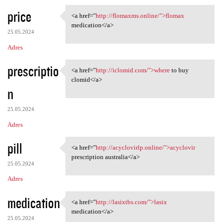
price
<a href="
http://flomaxms.online/">flomax
<a href="http://flomaxms
medication</a>
25.05.2024
Adres
prescriptio
<a href="
http://iclomid.com/">where
to buy
<a href="http://iclomid.com/"
clomid</a>
n
25.05.2024
Adres
pill
<a href="
http://acyclovirlp.online/">acyclovir
<a href="http://acyclovirlp
prescription australia</a>
25.05.2024
Adres
medication
<a href="
http://lasixtbs.com/">lasix
<a href="http://lasixtbs.com/
medication</a>
25.05.2024