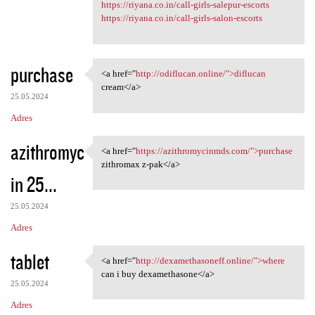
https://riyana.co.in/call-girls-salepur-escorts
https://riyana.co.in/call-girls-salon-escorts
purchase
<a href="
http://odiflucan.online/">diflucan
<a href="http://odiflucan
cream</a>
25.05.2024
Adres
azithromyc
<a href="
https://azithromycinmds.com/">purchase
<a href="https:/
zithromax z-pak</a>
in 25...
25.05.2024
Adres
tablet
<a href="
http://dexamethasoneff.online/">where
<a href="http:/
can i buy dexamethasone</a>
25.05.2024
Adres