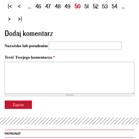
S
…
46
47
48
49
50
51
52
53
54
…
t
r
o
Dodaj komentarz
n
y
Nazwisko lub pseudonim
Treść Twojego komentarza
*
PATRONAT