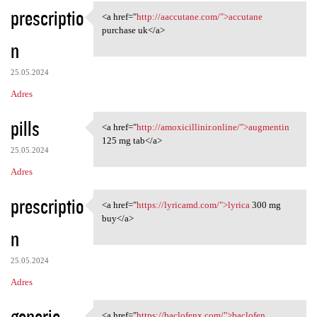
prescriptio
<a href="
http://aaccutane.com/">accutane
<a href="http://aaccutane.com
purchase uk</a>
n
25.05.2024
Adres
pills
<a href="
http://amoxicillinir.online/">augmentin
<a href="http://amoxicillinir
125 mg tab</a>
25.05.2024
Adres
prescriptio
<a href="
https://lyricamd.com/">lyrica
300 mg
<a href="https://lyricamd.com
buy</a>
n
25.05.2024
Adres
generic
<a href="
https://baclofenx.com/">baclofen