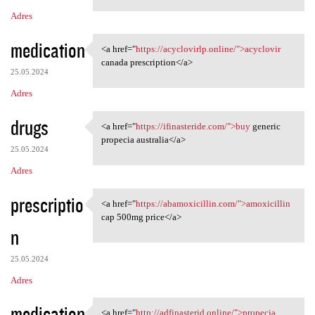
Adres
medication
<a href="
https://acyclovirlp.online/">acyclovir
<a href="https://acyclovirlp
canada prescription</a>
25.05.2024
Adres
drugs
<a href="
https://ifinasteride.com/">buy
generic
<a href="https://ifinasteride
propecia australia</a>
25.05.2024
Adres
prescriptio
<a href="
https://abamoxicillin.com/">amoxicillin
<a href="https:/
cap 500mg price</a>
n
25.05.2024
Adres
medication
<a href="
http://adfinasterid.online/">propecia