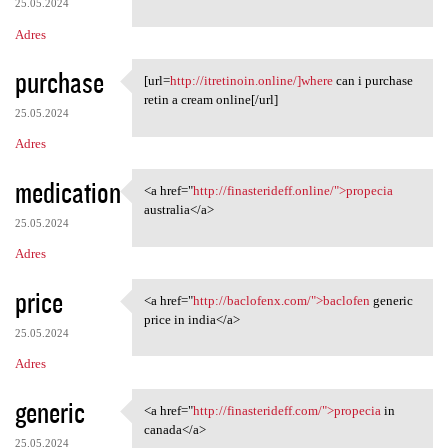
25.05.2024
Adres
purchase
[url=
http://itretinoin.online/]where
can i purchase
[url=http://itretinoin.online
retin a cream online[/url]
25.05.2024
Adres
medication
<a href="
http://finasterideff.online/">propecia
<a href="http://finasterideff
australia</a>
25.05.2024
Adres
price
<a href="
http://baclofenx.com/">baclofen
generic
<a href="http://baclofenx.com
price in india</a>
25.05.2024
Adres
generic
<a href="
http://finasterideff.com/">propecia
in
<a href="http://finasterideff
canada</a>
25.05.2024