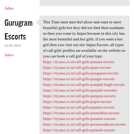
m
Adres
e
n
Gurugram
This Time most men feel alone and want to meet
This Time most men feel alone
t
beautiful girls but they did not find their soulmate.
Escorts
so then you come to Jaipur because in this city has
a
the most beautiful and hot girls. if you want a hot
r
girl then you visit our site Jaipur Escorts. all types
25.05.2024
of call girls' profiles are available on the website so
z
Adres
you can book a call girl of your type.
e
https://riyana.co.in/call-girls-punasa-escorts
https://riyana.co.in/call-girls-pune-escorts
https://riyana.co.in/call-girls-punganur-escorts
https://riyana.co.in/call-girls-pungro-escorts
https://riyana.co.in/call-girls-punjabi-bagh-escorts
https://riyana.co.in/call-girls-punjabi-escortss
https://riyana.co.in/call-girls-punpun-escorts
https://riyana.co.in/call-girls-pupri-escorts
https://riyana.co.in/call-girls-puraini-escorts
https://riyana.co.in/call-girls-purandhar-escorts
https://riyana.co.in/call-girls-puranur-escorts
https://riyana.co.in/call-girls-purasawalkam-escorts
https://riyana.co.in/call-girls-puraula-escorts