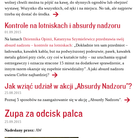
wolnej chwili można tu pójść na kawę, do słynnych ogrodów lub obejrzeć
wystawę. Wszystko dla wszystkich, od ręki i na miejscu. No tak, ale najpierw
trzeba się dostać do środka.
Kontrole na lotniskach i absurdy nadzoru
01.09.2015
Na łamach
Dziennika Opinii, Katarzyna Szymielewicz przedstawia swój
absurd nadzoru – kontrole na lotniskach
: „Dokładnie ten sam przedmiot –
ładowarka, kawałek kabla, but na podwyższonej podeszwie, pasek, kawałek
metalu gdzieś przy ciele, czy coś w kształcie tuby – raz uruchamia sygnał
ostrzegawczy i oznacza stracone 15 minut na dodatkowe sprawdzenie, a
innym razem okazuje się zupełnie niewidzialny”. A jaki absurd nadzoru
uwiera Ciebie najbardziej?
Jak wziąć udział w akcji „Absurdy Nadzoru"?
25.08.2015
Poznaj 5 sposobów na zaangażowanie się w akcję „Absurdy Nadzoru".
Zupa za odcisk palca
25.09.2015
Nadesłany przez:
AW