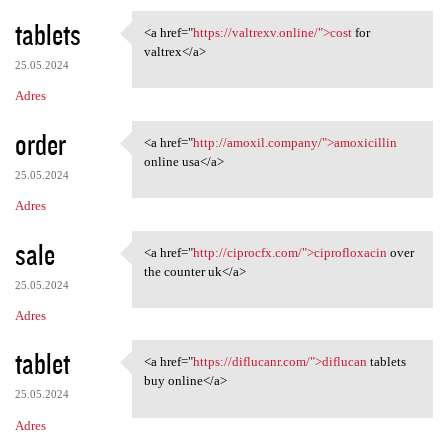
tablets
<a href="
https://valtrexv.online/">cost
for
<a href="https://valtrexv
valtrex</a>
25.05.2024
Adres
order
<a href="
http://amoxil.company/">amoxicillin
<a href="http://amoxil
online usa</a>
25.05.2024
Adres
sale
<a href="
http://ciprocfx.com/">ciprofloxacin
over
<a href="http://ciprocfx.com/
the counter uk</a>
25.05.2024
Adres
tablet
<a href="
https://diflucanr.com/">diflucan
tablets
<a href="https://diflucanr
buy online</a>
25.05.2024
Adres