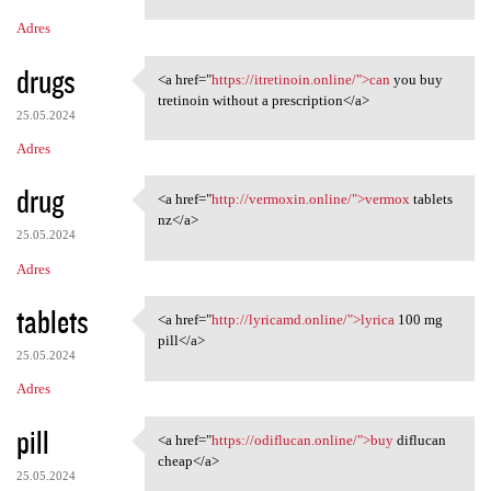
Adres
drugs
<a href="
https://itretinoin.online/">can
you buy
<a href="https://itretinoin
tretinoin without a prescription</a>
25.05.2024
Adres
drug
<a href="
http://vermoxin.online/">vermox
tablets
<a href="http://vermoxin
nz</a>
25.05.2024
Adres
tablets
<a href="
http://lyricamd.online/">lyrica
100 mg
<a href="http://lyricamd
pill</a>
25.05.2024
Adres
pill
<a href="
https://odiflucan.online/">buy
diflucan
<a href="https://odiflucan
cheap</a>
25.05.2024