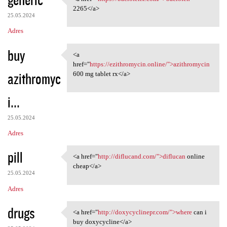
<a href="https://baclofenx
2265</a>
25.05.2024
Adres
buy
<a
<a href="https://ezithromycin
href="
https://ezithromycin.online/">azithromycin
azithromyc
600 mg tablet rx</a>
i...
25.05.2024
Adres
pill
<a href="
http://diflucand.com/">diflucan
online
<a href="http://diflucand.com
cheap</a>
25.05.2024
Adres
drugs
<a href="
http://doxycyclinepr.com/">where
can i
<a href="http://doxycyclinepr
buy doxycycline</a>