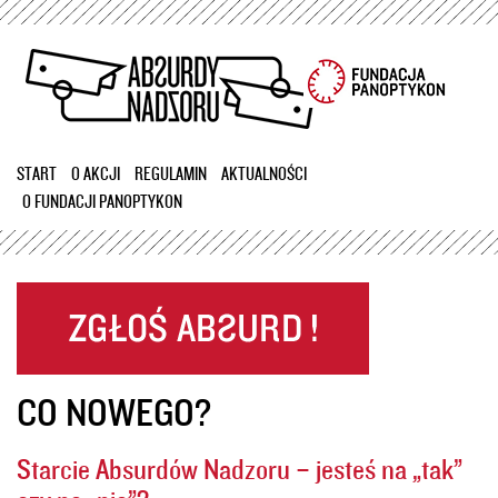
Przejdź
do
treści
START
O AKCJI
REGULAMIN
AKTUALNOŚCI
O FUNDACJI PANOPTYKON
CO NOWEGO?
Starcie Absurdów Nadzoru – jesteś na „tak”