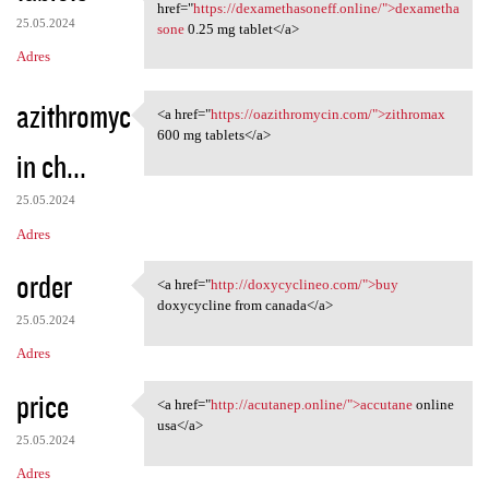
<a href="https:/
href="
https://dexamethasoneff.online/">dexametha
25.05.2024
sone
0.25 mg tablet</a>
Adres
azithromyc
<a href="
https://oazithromycin.com/">zithromax
<a href="https:/
600 mg tablets</a>
in ch...
25.05.2024
Adres
order
<a href="
http://doxycyclineo.com/">buy
<a href="http://doxycyclineo
doxycycline from canada</a>
25.05.2024
Adres
price
<a href="
http://acutanep.online/">accutane
online
<a href="http://acutanep
usa</a>
25.05.2024
Adres