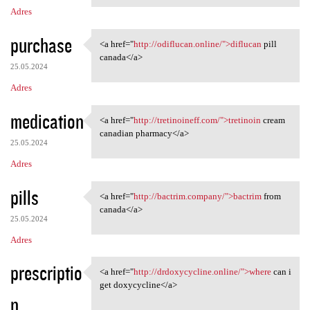
Adres
purchase
<a href="
http://odiflucan.online/">diflucan
pill
<a href="http://odiflucan
canada</a>
25.05.2024
Adres
medication
<a href="
http://tretinoineff.com/">tretinoin
cream
<a href="http://tretinoineff
canadian pharmacy</a>
25.05.2024
Adres
pills
<a href="
http://bactrim.company/">bactrim
from
<a href="http://bactrim
canada</a>
25.05.2024
Adres
prescriptio
<a href="
http://drdoxycycline.online/">where
can i
<a href="http://drdoxycycline
get doxycycline</a>
n