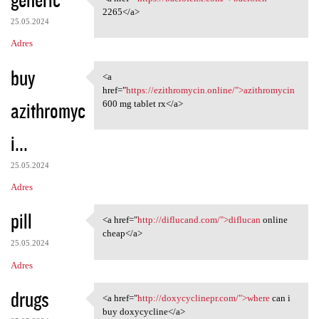
<a href="https://baclofenx
2265</a>
25.05.2024
Adres
buy
<a
<a href="https://ezithromycin
href="
https://ezithromycin.online/">azithromycin
azithromyc
600 mg tablet rx</a>
i...
25.05.2024
Adres
pill
<a href="
http://diflucand.com/">diflucan
online
<a href="http://diflucand.com
cheap</a>
25.05.2024
Adres
drugs
<a href="
http://doxycyclinepr.com/">where
can i
<a href="http://doxycyclinepr
buy doxycycline</a>