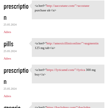
prescriptio
<a href="
http://aaccutane.com/">accutane
<a href="http://aaccutane.com
purchase uk</a>
n
25.05.2024
Adres
pills
<a href="
http://amoxicillinir.online/">augmentin
<a href="http://amoxicillinir
125 mg tab</a>
25.05.2024
Adres
prescriptio
<a href="
https://lyricamd.com/">lyrica
300 mg
<a href="https://lyricamd.com
buy</a>
n
25.05.2024
Adres
generic
<a href="
https://baclofenx.com/">baclofen