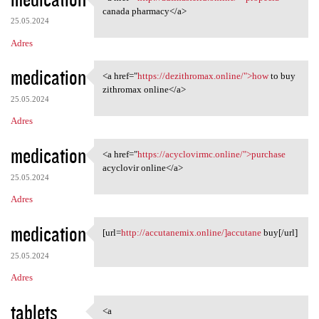
<a href="http://adfinasterid
canada pharmacy</a>
25.05.2024
Adres
medication
<a href="
https://dezithromax.online/">how
to buy
<a href="https://dezithromax
zithromax online</a>
25.05.2024
Adres
medication
<a href="
https://acyclovirmc.online/">purchase
<a href="https://acyclovirmc
acyclovir online</a>
25.05.2024
Adres
medication
[url=
http://accutanemix.online/]accutane
buy[/url]
[url=http://accutanemix
25.05.2024
Adres
tablets
<a