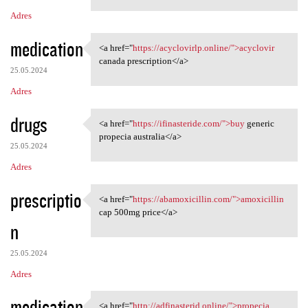
Adres
medication
<a href="
https://acyclovirlp.online/">acyclovir
<a href="https://acyclovirlp
canada prescription</a>
25.05.2024
Adres
drugs
<a href="
https://ifinasteride.com/">buy
generic
<a href="https://ifinasteride
propecia australia</a>
25.05.2024
Adres
prescriptio
<a href="
https://abamoxicillin.com/">amoxicillin
<a href="https:/
cap 500mg price</a>
n
25.05.2024
Adres
medication
<a href="
http://adfinasterid.online/">propecia