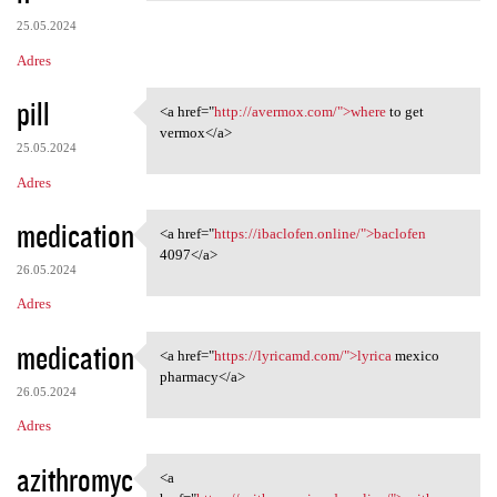
25.05.2024
Adres
pill
<a href="
http://avermox.com/">where
to get
<a href="http://avermox.com/"
vermox</a>
25.05.2024
Adres
medication
<a href="
https://ibaclofen.online/">baclofen
<a href="https://ibaclofen
4097</a>
26.05.2024
Adres
medication
<a href="
https://lyricamd.com/">lyrica
mexico
<a href="https://lyricamd.com
pharmacy</a>
26.05.2024
Adres
azithromyc
<a
<a href="https:/