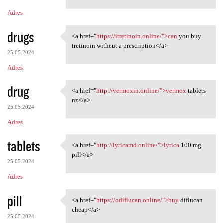
Adres
drugs
<a href="
https://itretinoin.online/">can
you buy
<a href="https://itretinoin
tretinoin without a prescription</a>
25.05.2024
Adres
drug
<a href="
http://vermoxin.online/">vermox
tablets
<a href="http://vermoxin
nz</a>
25.05.2024
Adres
tablets
<a href="
http://lyricamd.online/">lyrica
100 mg
<a href="http://lyricamd
pill</a>
25.05.2024
Adres
pill
<a href="
https://odiflucan.online/">buy
diflucan
<a href="https://odiflucan
cheap</a>
25.05.2024