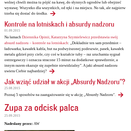
wolnej chwili można tu pójść na kawę, do słynnych ogrodów lub obejrzeć
wystawę. Wszystko dla wszystkich, od ręki i na miejscu. No tak, ale najpierw
trzeba się dostać do środka.
Kontrole na lotniskach i absurdy nadzoru
01.09.2015
Na łamach
Dziennika Opinii, Katarzyna Szymielewicz przedstawia swój
absurd nadzoru – kontrole na lotniskach
: „Dokładnie ten sam przedmiot –
ładowarka, kawałek kabla, but na podwyższonej podeszwie, pasek, kawałek
metalu gdzieś przy ciele, czy coś w kształcie tuby – raz uruchamia sygnał
ostrzegawczy i oznacza stracone 15 minut na dodatkowe sprawdzenie, a
innym razem okazuje się zupełnie niewidzialny”. A jaki absurd nadzoru
uwiera Ciebie najbardziej?
Jak wziąć udział w akcji „Absurdy Nadzoru"?
25.08.2015
Poznaj 5 sposobów na zaangażowanie się w akcję „Absurdy Nadzoru".
Zupa za odcisk palca
25.09.2015
Nadesłany przez:
AW