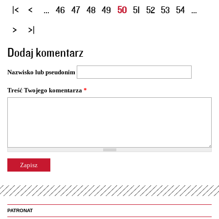
S
…
46
47
48
49
50
51
52
53
54
…
t
r
o
Dodaj komentarz
n
y
Nazwisko lub pseudonim
Treść Twojego komentarza
*
PATRONAT