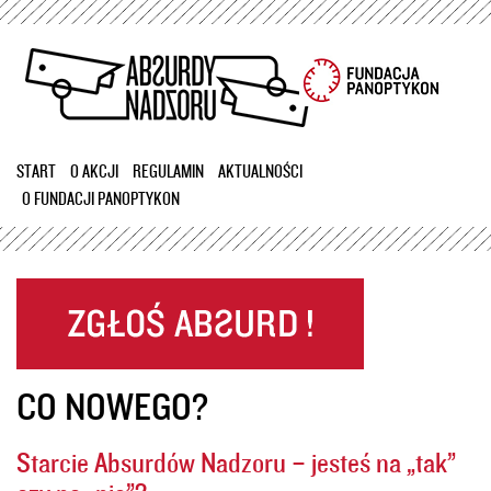
Przejdź
do
treści
START
O AKCJI
REGULAMIN
AKTUALNOŚCI
O FUNDACJI PANOPTYKON
CO NOWEGO?
Starcie Absurdów Nadzoru – jesteś na „tak”