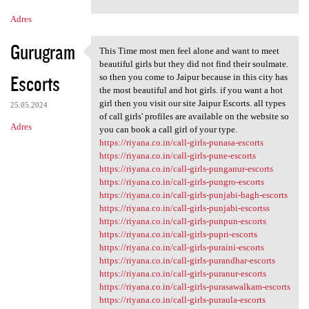
m
Adres
e
n
Gurugram
This Time most men feel alone and want to meet
This Time most men feel alone
t
beautiful girls but they did not find their soulmate.
Escorts
so then you come to Jaipur because in this city has
a
the most beautiful and hot girls. if you want a hot
r
girl then you visit our site Jaipur Escorts. all types
25.05.2024
of call girls' profiles are available on the website so
z
Adres
you can book a call girl of your type.
e
https://riyana.co.in/call-girls-punasa-escorts
https://riyana.co.in/call-girls-pune-escorts
https://riyana.co.in/call-girls-punganur-escorts
https://riyana.co.in/call-girls-pungro-escorts
https://riyana.co.in/call-girls-punjabi-bagh-escorts
https://riyana.co.in/call-girls-punjabi-escortss
https://riyana.co.in/call-girls-punpun-escorts
https://riyana.co.in/call-girls-pupri-escorts
https://riyana.co.in/call-girls-puraini-escorts
https://riyana.co.in/call-girls-purandhar-escorts
https://riyana.co.in/call-girls-puranur-escorts
https://riyana.co.in/call-girls-purasawalkam-escorts
https://riyana.co.in/call-girls-puraula-escorts