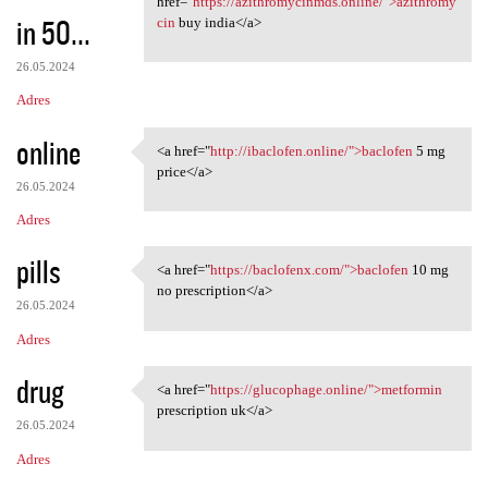
href="
https://azithromycinmds.online/">azithromy
in 50...
cin
buy india</a>
26.05.2024
Adres
online
<a href="
http://ibaclofen.online/">baclofen
5 mg
<a href="http://ibaclofen
price</a>
26.05.2024
Adres
pills
<a href="
https://baclofenx.com/">baclofen
10 mg
<a href="https://baclofenx
no prescription</a>
26.05.2024
Adres
drug
<a href="
https://glucophage.online/">metformin
<a href="https://glucophage
prescription uk</a>
26.05.2024
Adres