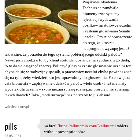
Wojskowa Akademia
Techniczna zamówiła
biometryczne systemy…
rejestracji wydawania
posiłków na stołówce uczelni
i systemu głosowania Senatu
uczelni. Czy niedopuszczenie
do tego, że ktoś zje
nadprogramową zupę jest aż
tak ważne, że potrzeba do tego systemu pobierającego odciski palców?
Nawet jeśli chodzi o to, by klient stołówki dostał dania zgodne z jego dietą,
to to da się osiągnąć inaczej. Policzyć głosy w czasie głosowanie uczelni też
chyba da się w tradycyjny sposób, a pracownicy uczelni chyba powinni znać
się na tyle, żeby wiedzieć, kto jest uprawniony do głosowania. Po co więc ta
cała biometria – zapisywanie odcisków palców wielu osób - i też nie mały
wydatek dla uczelni – skoro można sprawę rozwiązać prościej, nie zbierając
takich danych? Taka „modernizacja” bez potrzeby to już absurd.
wścibski urząd
K
pills
<a href="
https://albuterolo.com/">albuterol
tablets
<a href="https://albuterolo
o
without prescription</a>
25.05.2024