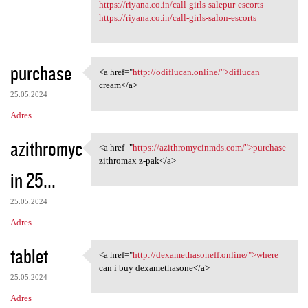
https://riyana.co.in/call-girls-salepur-escorts
https://riyana.co.in/call-girls-salon-escorts
purchase
<a href="
http://odiflucan.online/">diflucan
<a href="http://odiflucan
cream</a>
25.05.2024
Adres
azithromyc
<a href="
https://azithromycinmds.com/">purchase
<a href="https:/
zithromax z-pak</a>
in 25...
25.05.2024
Adres
tablet
<a href="
http://dexamethasoneff.online/">where
<a href="http:/
can i buy dexamethasone</a>
25.05.2024
Adres