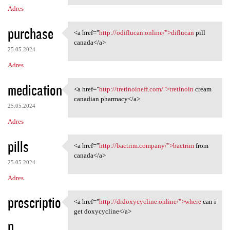
Adres
purchase
<a href="
http://odiflucan.online/">diflucan
pill
<a href="http://odiflucan
canada</a>
25.05.2024
Adres
medication
<a href="
http://tretinoineff.com/">tretinoin
cream
<a href="http://tretinoineff
canadian pharmacy</a>
25.05.2024
Adres
pills
<a href="
http://bactrim.company/">bactrim
from
<a href="http://bactrim
canada</a>
25.05.2024
Adres
prescriptio
<a href="
http://drdoxycycline.online/">where
can i
<a href="http://drdoxycycline
get doxycycline</a>
n