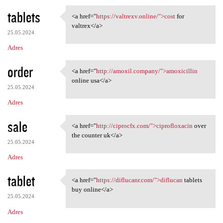
tablets
<a href="
https://valtrexv.online/">cost
for
<a href="https://valtrexv
valtrex</a>
25.05.2024
Adres
order
<a href="
http://amoxil.company/">amoxicillin
<a href="http://amoxil
online usa</a>
25.05.2024
Adres
sale
<a href="
http://ciprocfx.com/">ciprofloxacin
over
<a href="http://ciprocfx.com/
the counter uk</a>
25.05.2024
Adres
tablet
<a href="
https://diflucanr.com/">diflucan
tablets
<a href="https://diflucanr
buy online</a>
25.05.2024
Adres