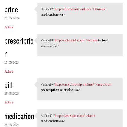
price
<a href="
http://flomaxms.online/">flomax
<a href="http://flomaxms
medication</a>
25.05.2024
Adres
prescriptio
<a href="
http://iclomid.com/">where
to buy
<a href="http://iclomid.com/"
clomid</a>
n
25.05.2024
Adres
pill
<a href="
http://acyclovirlp.online/">acyclovir
<a href="http://acyclovirlp
prescription australia</a>
25.05.2024
Adres
medication
<a href="
http://lasixtbs.com/">lasix
<a href="http://lasixtbs.com/
medication</a>
25.05.2024