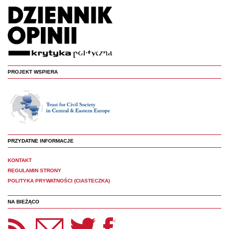
PROJEKT WSPIERA
PRZYDATNE INFORMACJE
KONTAKT
REGULAMIN STRONY
POLITYKA PRYWATNOŚCI (CIASTECZKA)
NA BIEŻĄCO
etter Panoptyka
Twitter
Facebook
<