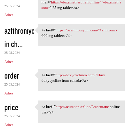
<a href="https:/
href="
https://dexamethasoneff.online/">dexametha
25.05.2024
sone
0.25 mg tablet</a>
Adres
azithromyc
<a href="
https://oazithromycin.com/">zithromax
<a href="https:/
600 mg tablets</a>
in ch...
25.05.2024
Adres
order
<a href="
http://doxycyclineo.com/">buy
<a href="http://doxycyclineo
doxycycline from canada</a>
25.05.2024
Adres
price
<a href="
http://acutanep.online/">accutane
online
<a href="http://acutanep
usa</a>
25.05.2024
Adres