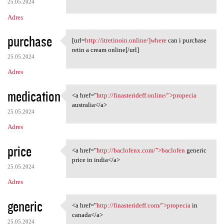
25.05.2024
Adres
purchase
[url=
http://itretinoin.online/]where
can i purchase
[url=http://itretinoin.online
retin a cream online[/url]
25.05.2024
Adres
medication
<a href="
http://finasterideff.online/">propecia
<a href="http://finasterideff
australia</a>
25.05.2024
Adres
price
<a href="
http://baclofenx.com/">baclofen
generic
<a href="http://baclofenx.com
price in india</a>
25.05.2024
Adres
generic
<a href="
http://finasterideff.com/">propecia
in
<a href="http://finasterideff
canada</a>
25.05.2024