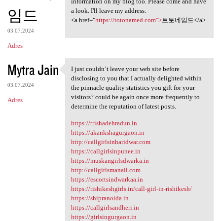
information on my blog too. Please come and have
임드
a look. I'll leave my address.
<a href="
https://totonamed.com">
토토네임드</a>
03.07.2024
Adres
Mytra Jain
I just couldn’t leave your web site before
I just couldn’t leave your
disclosing to you that I actually delighted within
03.07.2024
the pinnacle quality statistics you gift for your
visitors? could be again once more frequently to
Adres
determine the reputation of latest posts.
https://trishadehradun.in
https://akankshagurgaon.in
http://callgirlsinharidwar.com
https://callgirlsinpunee.in
https://muskangirlsdwarka.in
http://callgirlsmanali.com
https://escortsindwarkaa.in
https://rishikeshgirls.in/call-girl-in-rishikesh/
https://shipranoida.in
https://callgirlsandheri.in
https://girlsingurgaon.in