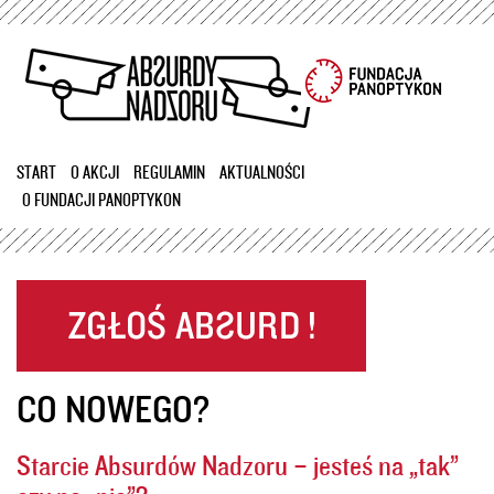
Przejdź
do
treści
START
O AKCJI
REGULAMIN
AKTUALNOŚCI
O FUNDACJI PANOPTYKON
CO NOWEGO?
Starcie Absurdów Nadzoru – jesteś na „tak”