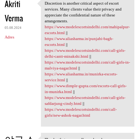
Akriti
Discretion is another critical aspect of escort
Discretion is another
services. Many clients value their privacy and
Verma
appreciate the confidential nature of these
arrangements.
https://www.modelescortsindelhi.com/mahipalpur-
05.08.2024
escorts.html
||
Adres
https://www.aliasharma.in/punjabi-bagh-
escorts.html
||
https://www.modelescortsindelhi.com/call-girls-
delhi-cantt-minakshi.html
||
https://www.modelescortsindelhi.com/call-girls-in-
malviya-nagar.html
||
https://www.aliasharma.in/munirka-escorts-
service.html
||
https://www.dimple-gupta.com/escorts-call-girls-
in-munirka.html
||
https://www.modelescortsindelhi.com/call-girls-
safdarjung-cindy.html
||
https://www.modelescortsindelhi.com/call-
girls/new-ashok-nagar.html