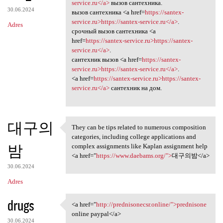
<a href=https://santex
service.ru</a>
вызов сантехника.
30.06.2024
вызов сантехника <a href=
https://santex-
service.ru>https://santex-service.ru</a>
.
Adres
срочный вызов сантехника <a
href=
https://santex-service.ru>https://santex-
service.ru</a>
.
сантехник вызов <a href=
https://santex-
service.ru>https://santex-service.ru</a>
.
<a href=
https://santex-service.ru>https://santex-
service.ru</a>
сантехник на дом.
대구의
They can be tips related to numerous composition
They can be tips related to
categories, including college applications and
밤
complex assignments like Kaplan assignment help
<a href="
https://www.daebams.org/">
대구의밤</a>
30.06.2024
Adres
drugs
<a href="
http://prednisonecsr.online/">prednisone
<a href="http://prednisonecsr
online paypal</a>
30.06.2024