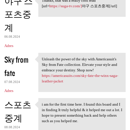
야구 스
Thanks, that was a really cool read
Thanks, that was a really
[url=
https://suga-tv.com/]
야구 스포츠중계[/url]
포츠중
계
06.08.2024
Adres
Sky from
Unleash the power of the sky with Americasuit's
Unleash the power of the sky
Sky from Fate collection. Elevate your style and
fate
embrace your destiny. Shop now!
https://americasuits.com/sky-fate-the-winx-saga-
leather-jacket
07.08.2024
Adres
스포츠
i am for the first time here. I found this board and I
i am for the first time here.
in finding It truly helpful & it helped me out a lot. I
중계
hope to present something back and help others
such as you helped me.
08.08.2024