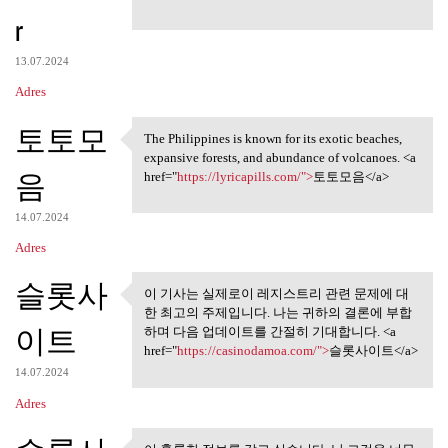
r
13.07.2024
Adres
토토모
The Philippines is known for its exotic beaches,
The Philippines is known for
expansive forests, and abundance of volcanoes. <a
음
href="
https://lyricapills.com/">
토토모음</a>
14.07.2024
Adres
슬롯사
이 기사는 실제로이 레지스트리 관련 문제에 대
이 기사는 실제로이 레지스트리
한 최고의 주제입니다. 나는 귀하의 결론에 부합
관련 문제에 대한
이트
하며 다음 업데이트를 간절히 기대합니다. <a
href="
https://casinodamoa.com/">
슬롯사이트</a>
14.07.2024
Adres