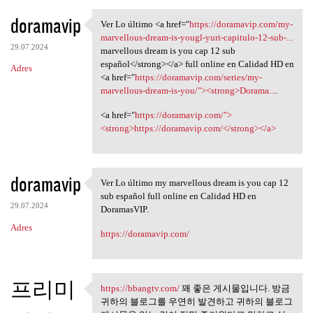
doramavip
Ver Lo último <a href="
https://doramavip.com/my-
Ver Lo último <a href="https:
marvellous-dream-is-yougl-yuri-capitulo-12-sub-...
29.07.2024
marvellous dream is you cap 12 sub
español</strong></a> full online en Calidad HD en
Adres
<a href="
https://doramavip.com/series/my-
marvellous-dream-is-you/"><strong>Dorama...
.
<a href="
https://doramavip.com/">
<strong>https://doramavip.com/</strong></a>
doramavip
Ver Lo último my marvellous dream is you cap 12
Ver Lo último my marvellous
sub español full online en Calidad HD en
29.07.2024
DoramasVIP.
Adres
https://doramavip.com/
프리미
https://bbangtv.com/
꽤 좋은 게시물입니다. 방금
https://bbangtv.com/ 꽤 좋은
귀하의 블로그를 우연히 발견하고 귀하의 블로그