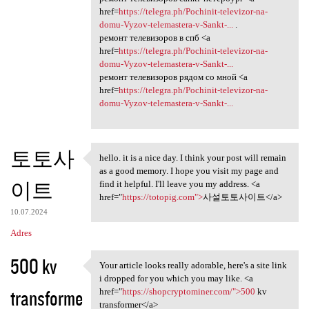
href=
https://telegra.ph/Pochinit-televizor-na-
domu-Vyzov-telemastera-v-Sankt-...
.
ремонт телевизоров в спб <a
href=
https://telegra.ph/Pochinit-televizor-na-
domu-Vyzov-telemastera-v-Sankt-...
ремонт телевизоров рядом со мной <a
href=
https://telegra.ph/Pochinit-televizor-na-
domu-Vyzov-telemastera-v-Sankt-...
토토사
hello. it is a nice day. I think your post will remain
hello. it is a nice day. I
as a good memory. I hope you visit my page and
이트
find it helpful. I'll leave you my address. <a
href="
https://totopig.com">
사설토토사이트</a>
10.07.2024
Adres
500 kv
Your article looks really adorable, here's a site link
Your article looks really
i dropped for you which you may like. <a
transforme
href="
https://shopcryptominer.com/">500
kv
transformer</a>