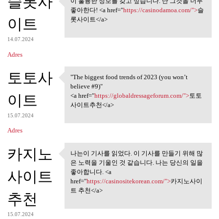
슬롯사
이 훌륭한 정보를 갖고 싶습니다. 난 그것을 너무
이 훌륭한 정보를 갖고 싶습니다.
좋아한다! <a href="
https://casinodamoa.com/">
슬
난 그것을 너무
이트
롯사이트</a>
14.07.2024
Adres
토토사
"The biggest food trends of 2023 (you won’t
"The biggest food trends of
believe #9)"
이트
<a href="
https://globaldressageforum.com/">
토토
사이트추천</a>
15.07.2024
Adres
카지노
나는이 기사를 읽었다. 이 기사를 만들기 위해 많
나는이 기사를 읽었다. 이 기사를
은 노력을 기울인 것 같습니다. 나는 당신의 일을
만들기 위해 많은
사이트
좋아합니다. <a
href="
https://casinositekorean.com/">
카지노사이
트 추천</a>
추천
15.07.2024