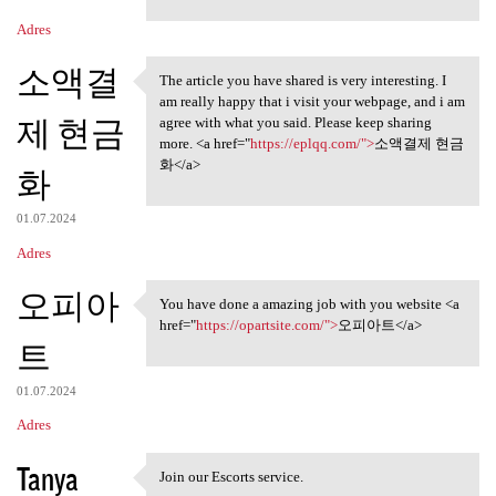
Adres
소액결
The article you have shared is very interesting. I
The article you have shared
am really happy that i visit your webpage, and i am
제 현금
agree with what you said. Please keep sharing
more. <a href="
https://eplqq.com/">
소액결제 현금
화</a>
화
01.07.2024
Adres
오피아
You have done a amazing job with you website <a
You have done a amazing job
href="
https://opartsite.com/">
오피아트</a>
트
01.07.2024
Adres
Tanya
Join our Escorts service.
Join our Escorts service.