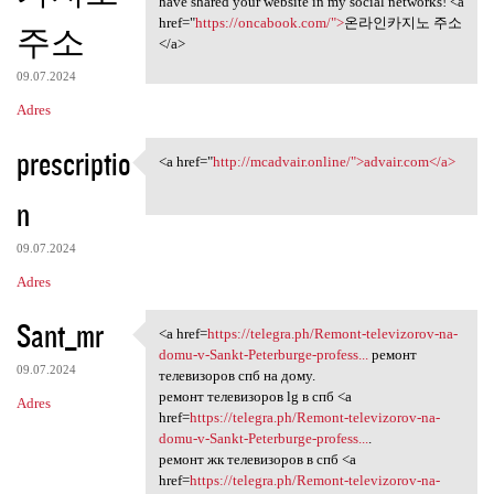
have shared your website in my social networks! <a
href="
https://oncabook.com/">
온라인카지노 주소
주소
</a>
09.07.2024
Adres
prescriptio
<a href="
http://mcadvair.online/">advair.com</a>
<a href="http://mcadvair
n
09.07.2024
Adres
Sant_mr
<a href=
https://telegra.ph/Remont-televizorov-na-
<a href=https://telegra.ph
domu-v-Sankt-Peterburge-profess...
ремонт
09.07.2024
телевизоров спб на дому.
ремонт телевизоров lg в спб <a
Adres
href=
https://telegra.ph/Remont-televizorov-na-
domu-v-Sankt-Peterburge-profess...
.
ремонт жк телевизоров в спб <a
href=
https://telegra.ph/Remont-televizorov-na-