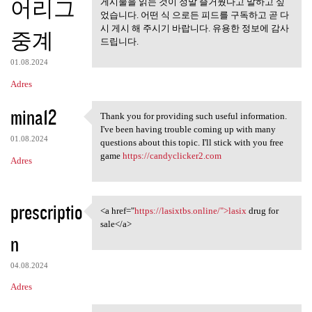
어리그
게시물을 읽는 것이 정말 즐거웠다고 말하고 싶
었습니다. 어떤 식 으로든 피드를 구독하고 곧 다
시 게시 해 주시기 바랍니다. 유용한 정보에 감사
중계
드립니다.
01.08.2024
Adres
mina12
Thank you for providing such useful information.
Thank you for providing such
I've been having trouble coming up with many
01.08.2024
questions about this topic. I'll stick with you free
game
https://candyclicker2.com
Adres
prescriptio
<a href="
https://lasixtbs.online/">lasix
drug for
<a href="https://lasixtbs
sale</a>
n
04.08.2024
Adres