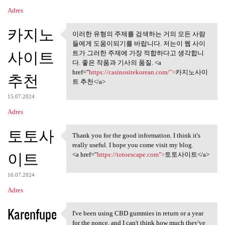
Adres
카지노
이러한 유형의 주제를 검색하는 거의 모든 사람
이러한 유형의 주제를 검색하는
들에게 도움이되기를 바랍니다. 저는이 웹 사이
거의 모든 사람들에게
사이트
트가 그러한 주제에 가장 적합하다고 생각합니
다. 좋은 작품과 기사의 품질. <a
href="
https://casinositekorean.com/">
카지노사이
추천
트 추천</a>
15.07.2024
Adres
토토사
Thank you for the good information. I think it's
Thank you for the good
really useful. I hope you come visit my blog.
이트
<a href="
https://totoescape.com">
토토사이트</a>
16.07.2024
Adres
Karenfupe
I've been using CBD gummies in return or a year
I've been using CBD gummies
for the nonce, and I can't think how much they've