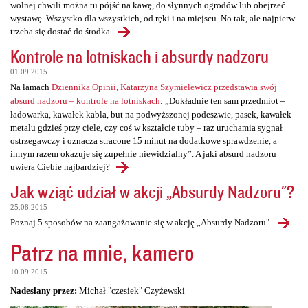
wolnej chwili można tu pójść na kawę, do słynnych ogrodów lub obejrzeć
wystawę. Wszystko dla wszystkich, od ręki i na miejscu. No tak, ale najpierw
trzeba się dostać do środka.
Kontrole na lotniskach i absurdy nadzoru
01.09.2015
Na łamach
Dziennika Opinii, Katarzyna Szymielewicz przedstawia swój
absurd nadzoru – kontrole na lotniskach
: „Dokładnie ten sam przedmiot –
ładowarka, kawałek kabla, but na podwyższonej podeszwie, pasek, kawałek
metalu gdzieś przy ciele, czy coś w kształcie tuby – raz uruchamia sygnał
ostrzegawczy i oznacza stracone 15 minut na dodatkowe sprawdzenie, a
innym razem okazuje się zupełnie niewidzialny”. A jaki absurd nadzoru
uwiera Ciebie najbardziej?
Jak wziąć udział w akcji „Absurdy Nadzoru"?
25.08.2015
Poznaj 5 sposobów na zaangażowanie się w akcję „Absurdy Nadzoru".
Patrz na mnie, kamero
10.09.2015
Nadesłany przez:
Michał "czesiek" Czyżewski