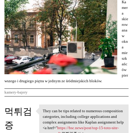
Ka
mer
a
skie
row
ana
w
okn
a
mie
szk
ańc
ów
pier
wszego i drugiego piętra w jednym ze śródmiejskich bloków.
kamery-bajery
K
먹튀검
They can be tips related to numerous composition
They can be tips related to
o
categories, including college applications and
증
m
complex assignments like Kaplan assignment help
<a href="
https://bsc.news/post/top-15-toto-site-