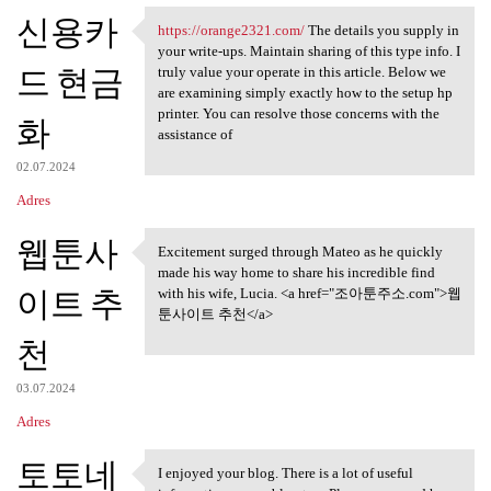
신용카
https://orange2321.com/
The details you supply in
https://orange2321.com/ The
your write-ups. Maintain sharing of this type info. I
드 현금
truly value your operate in this article. Below we
are examining simply exactly how to the setup hp
printer. You can resolve those concerns with the
화
assistance of
02.07.2024
Adres
웹툰사
Excitement surged through Mateo as he quickly
Excitement surged through
made his way home to share his incredible find
이트 추
with his wife, Lucia. <a href="조아툰주소.com">웹
툰사이트 추천</a>
천
03.07.2024
Adres
토토네
I enjoyed your blog. There is a lot of useful
I enjoyed your blog. There is