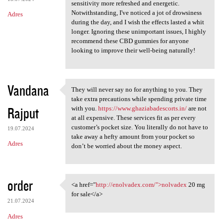
sensitivity more refreshed and energetic.
Notwithstanding, I've noticed a jot of drowsiness
Adres
during the day, and I wish the effects lasted a whit
longer. Ignoring these unimportant issues, I highly
recommend these CBD gummies for anyone
looking to improve their well-being naturally!
Vandana
They will never say no for anything to you. They
They will never say no for
take extra precautions while spending private time
Rajput
with you.
https://www.ghaziabadescorts.in/
are not
at all expensive. These services fit as per every
customer’s pocket size. You literally do not have to
19.07.2024
take away a hefty amount from your pocket so
Adres
don’t be worried about the money aspect.
order
<a href="
http://enolvadex.com/">nolvadex
20 mg
<a href="http://enolvadex.com
for sale</a>
21.07.2024
Adres