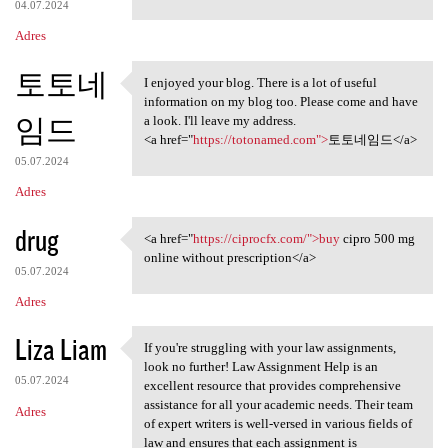
04.07.2024
Adres
토토네
I enjoyed your blog. There is a lot of useful
I enjoyed your blog. There is
information on my blog too. Please come and have
임드
a look. I'll leave my address.
<a href="
https://totonamed.com">
토토네임드</a>
05.07.2024
Adres
drug
<a href="
https://ciprocfx.com/">buy
cipro 500 mg
<a href="https://ciprocfx.com
online without prescription</a>
05.07.2024
Adres
Liza Liam
If you're struggling with your law assignments,
If you're struggling with
look no further! Law Assignment Help is an
05.07.2024
excellent resource that provides comprehensive
assistance for all your academic needs. Their team
Adres
of expert writers is well-versed in various fields of
law and ensures that each assignment is