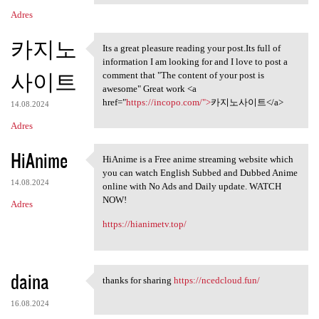
Adres
카지노
Its a great pleasure reading your post.Its full of
Its a great pleasure reading
information I am looking for and I love to post a
사이트
comment that "The content of your post is
awesome" Great work <a
href="
https://incopo.com/">
카지노사이트</a>
14.08.2024
Adres
HiAnime
HiAnime is a Free anime streaming website which
HiAnime is a Free anime
you can watch English Subbed and Dubbed Anime
14.08.2024
online with No Ads and Daily update. WATCH
NOW!
Adres
https://hianimetv.top/
daina
thanks for sharing
https://ncedcloud.fun/
thanks for sharing https:/
16.08.2024