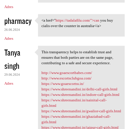
Adres
pharmacy
<a href="
https://tadalafilu.com/">can
you buy
<a href="https://tadalafilu
cialis over the counter in australia</a>
26.06.2024
Adres
Tanya
This transparency helps to establish trust and
This transparency helps to
ensures that both parties are on the same page,
singh
contributing to a safe and secure experience.
http://www.goaescortbabes.com/
29.06.2024
http://www.escortsclubgoa.com/
Adres
https://www.goaescortss.in/
https://www.shreenandini.in/delhi-call-girls.html
https://www.shreenandini.in/indore-call-girls.html
https://www.shreenandini.in/nainital-call-
girls.html
https://www.shreenandini.in/gwalior-call-girls.html
https://www.shreenandini.in/ghaziabad-call-
girls.html
https://www.shreenandini.in/jaipur-call-girls.html