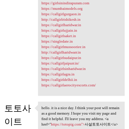
https://girlsinindirapuram.com
https://mumbaimodels.org
https://callgirlgurgaon.in
http://callgirlrishikesh.in
https://callgirlharidwar.in
https://callgirlujjain.in
https://callgirlsaket.in
https://singledate.in
https://callgirlmussooriee.in
http://callgirlharidwarr.in
https://callgirlsudaipur.in
https://callgirljaipurr.in/
https://callgirlsinharidwar.in
https://callgirlagra.in
https://callgirldelhii.in
https://callgirlaerocityescorts.com/
토토사
hello. it is a nice day. I think your post will remain
hello. it is a nice day. I
as a good memory. I hope you visit my page and
이트
find it helpful. I'll leave you my address. <a
href="
https://totopig.com">
사설토토사이트</a>