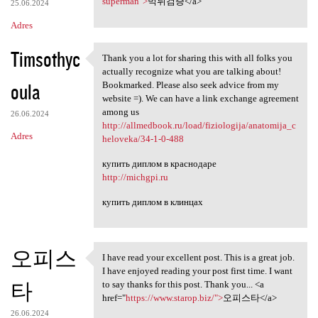
e
superman">
먹튀검증</a>
25.06.2024
n
Adres
t
Timsothyc
a
Thank you a lot for sharing this with all folks you
Thank you a lot for sharing
actually recognize what you are talking about!
r
oula
Bookmarked. Please also seek advice from my
z
website =). We can have a link exchange agreement
among us
e
26.06.2024
http://allmedbook.ru/load/fiziologija/anatomija_c
Adres
heloveka/34-1-0-488
купить диплом в краснодаре
http://michgpi.ru
купить диплом в клинцах
오피스
I have read your excellent post. This is a great job.
I have read your excellent
I have enjoyed reading your post first time. I want
타
to say thanks for this post. Thank you... <a
href="
https://www.starop.biz/">
오피스타</a>
26.06.2024