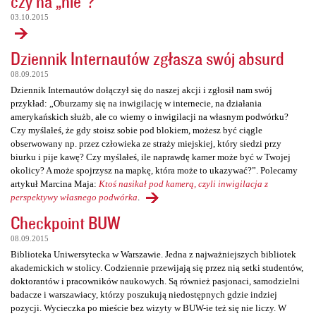
czy na „nie”?
03.10.2015
Dziennik Internautów zgłasza swój absurd
08.09.2015
Dziennik Internautów dołączył się do naszej akcji i zgłosił nam swój
przykład: „Oburzamy się na inwigilację w internecie, na działania
amerykańskich służb, ale co wiemy o inwigilacji na własnym podwórku?
Czy myślałeś, że gdy stoisz sobie pod blokiem, możesz być ciągle
obserwowany np. przez człowieka ze straży miejskiej, który siedzi przy
biurku i pije kawę? Czy myślałeś, ile naprawdę kamer może być w Twojej
okolicy? A może spojrzysz na mapkę, która może to ukazywać?”. Polecamy
artykuł Marcina Maja:
Ktoś nasikał pod kamerą, czyli inwigilacja z
perspektywy własnego podwórka
.
Checkpoint BUW
08.09.2015
Biblioteka Uniwersytecka w Warszawie. Jedna z najważniejszych bibliotek
akademickich w stolicy. Codziennie przewijają się przez nią setki studentów,
doktorantów i pracowników naukowych. Są również pasjonaci, samodzielni
badacze i warszawiacy, którzy poszukują niedostępnych gdzie indziej
pozycji. Wycieczka po mieście bez wizyty w BUW-ie też się nie liczy. W