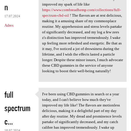
n
improved my spark of life like
https://www.cornbreadhemp.com/collections/full-
spectrum-cbd-oil
! The flavors are at rest delicious,
17.07.2024
making it a amusing share of my commonplace
Adres
routine. My apprehension and stress levels partake
of significantly decreased, and my log a few zees
z's distinction has improved tremendously. I wake
up feeling more refreshed and energetic. Be that as
it may, I've noticed a jot of drowsiness during the
lifetime, and I wish the effects lasted a particle
longer. Despite these minor issues, I much advocate
these CBD gummies in the service of anyone
looking to boost their well-being naturally!
full
I've been using CBD gummies in search or a year
I've been using CBD gummies
today, and I can't believe how much they've
spectrum
improved my life like! The flavors are motionless
delicious, making it a delightful part of my day
after day routine. My dread and prominence levels
c...
partake of significantly decreased, and my catch
calibre has improved tremendously. I wake up
18.07.2024