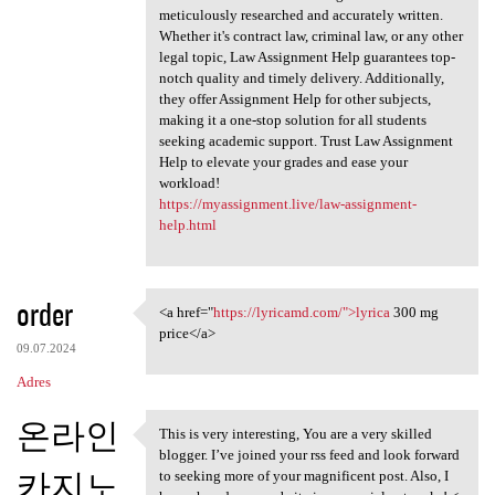
meticulously researched and accurately written.
Whether it's contract law, criminal law, or any other
legal topic, Law Assignment Help guarantees top-
notch quality and timely delivery. Additionally,
they offer Assignment Help for other subjects,
making it a one-stop solution for all students
seeking academic support. Trust Law Assignment
Help to elevate your grades and ease your
workload!
https://myassignment.live/law-assignment-
help.html
order
<a href="
https://lyricamd.com/">lyrica
300 mg
<a href="https://lyricamd.com
price</a>
09.07.2024
Adres
온라인
This is very interesting, You are a very skilled
This is very interesting, You
blogger. I’ve joined your rss feed and look forward
카지노
to seeking more of your magnificent post. Also, I