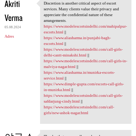
Akriti
Discretion is another critical aspect of escort
Discretion is another
services. Many clients value their privacy and
Verma
appreciate the confidential nature of these
arrangements.
https://www.modelescortsindelhi.com/mahipalpur-
05.08.2024
escorts.html
||
Adres
https://www.aliasharma.in/punjabi-bagh-
escorts.html
||
https://www.modelescortsindelhi.com/call-girls-
delhi-cantt-minakshi.html
||
https://www.modelescortsindelhi.com/call-girls-in-
malviya-nagar.html
||
https://www.aliasharma.in/munirka-escorts-
service.html
||
https://www.dimple-gupta.com/escorts-call-girls-
in-munirka.html
||
https://www.modelescortsindelhi.com/call-girls-
safdarjung-cindy.html
||
https://www.modelescortsindelhi.com/call-
girls/new-ashok-nagar.html