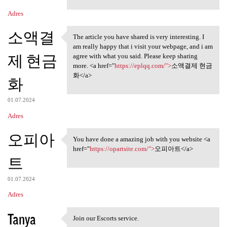
Adres
소액결
The article you have shared is very interesting. I
The article you have shared
am really happy that i visit your webpage, and i am
제 현금
agree with what you said. Please keep sharing
more. <a href="
https://eplqq.com/">
소액결제 현금
화</a>
화
01.07.2024
Adres
오피아
You have done a amazing job with you website <a
You have done a amazing job
href="
https://opartsite.com/">
오피아트</a>
트
01.07.2024
Adres
Tanya
Join our Escorts service.
Join our Escorts service.