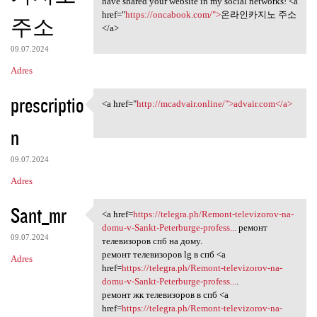
have shared your website in my social networks! <a
href="
https://oncabook.com/">
온라인카지노 주소
주소
</a>
09.07.2024
Adres
prescriptio
<a href="
http://mcadvair.online/">advair.com</a>
<a href="http://mcadvair
n
09.07.2024
Adres
Sant_mr
<a href=
https://telegra.ph/Remont-televizorov-na-
<a href=https://telegra.ph
domu-v-Sankt-Peterburge-profess...
ремонт
09.07.2024
телевизоров спб на дому.
ремонт телевизоров lg в спб <a
Adres
href=
https://telegra.ph/Remont-televizorov-na-
domu-v-Sankt-Peterburge-profess...
.
ремонт жк телевизоров в спб <a
href=
https://telegra.ph/Remont-televizorov-na-