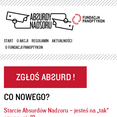
Przejdź
do
treści
START
O AKCJI
REGULAMIN
AKTUALNOŚCI
O FUNDACJI PANOPTYKON
CO NOWEGO?
Starcie Absurdów Nadzoru – jesteś na „tak”