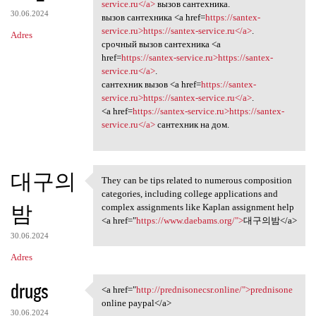
<a href=https://santex
service.ru</a>
вызов сантехника.
30.06.2024
вызов сантехника <a href=
https://santex-
service.ru>https://santex-service.ru</a>
.
Adres
срочный вызов сантехника <a
href=
https://santex-service.ru>https://santex-
service.ru</a>
.
сантехник вызов <a href=
https://santex-
service.ru>https://santex-service.ru</a>
.
<a href=
https://santex-service.ru>https://santex-
service.ru</a>
сантехник на дом.
대구의
They can be tips related to numerous composition
They can be tips related to
categories, including college applications and
밤
complex assignments like Kaplan assignment help
<a href="
https://www.daebams.org/">
대구의밤</a>
30.06.2024
Adres
drugs
<a href="
http://prednisonecsr.online/">prednisone
<a href="http://prednisonecsr
online paypal</a>
30.06.2024