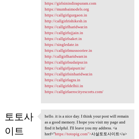
https://girlsinindirapuram.com
https://mumbaimodels.org
https://callgirlgurgaon.in
http://callgirlrishikesh.in
https://callgirlharidwar.in
https://callgirlujjain.in
https://callgirlsaket.in
https://singledate.in
https://callgirlmussooriee.in
http://callgirlharidwarr.in
https://callgirlsudaipur.in
https://callgirljaipurr.in/
https://callgirlsinharidwar.in
https://callgirlagra.in
https://callgirldelhii.in
https://callgirlaerocityescorts.com/
토토사
hello. it is a nice day. I think your post will remain
hello. it is a nice day. I
as a good memory. I hope you visit my page and
이트
find it helpful. I'll leave you my address. <a
href="
https://totopig.com">
사설토토사이트</a>