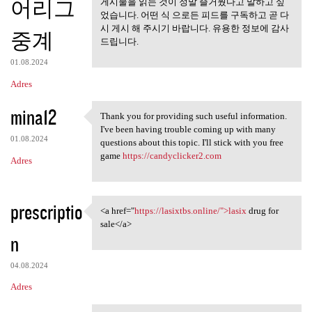
어리그
게시물을 읽는 것이 정말 즐거웠다고 말하고 싶
었습니다. 어떤 식 으로든 피드를 구독하고 곧 다
시 게시 해 주시기 바랍니다. 유용한 정보에 감사
중계
드립니다.
01.08.2024
Adres
mina12
Thank you for providing such useful information.
Thank you for providing such
I've been having trouble coming up with many
01.08.2024
questions about this topic. I'll stick with you free
game
https://candyclicker2.com
Adres
prescriptio
<a href="
https://lasixtbs.online/">lasix
drug for
<a href="https://lasixtbs
sale</a>
n
04.08.2024
Adres