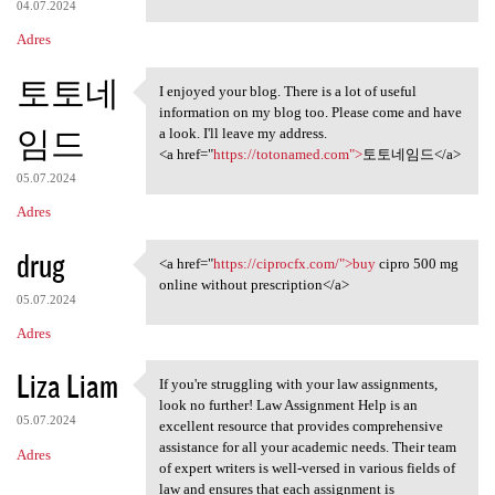
04.07.2024
Adres
토토네
I enjoyed your blog. There is a lot of useful
I enjoyed your blog. There is
information on my blog too. Please come and have
임드
a look. I'll leave my address.
<a href="
https://totonamed.com">
토토네임드</a>
05.07.2024
Adres
drug
<a href="
https://ciprocfx.com/">buy
cipro 500 mg
<a href="https://ciprocfx.com
online without prescription</a>
05.07.2024
Adres
Liza Liam
If you're struggling with your law assignments,
If you're struggling with
look no further! Law Assignment Help is an
05.07.2024
excellent resource that provides comprehensive
assistance for all your academic needs. Their team
Adres
of expert writers is well-versed in various fields of
law and ensures that each assignment is