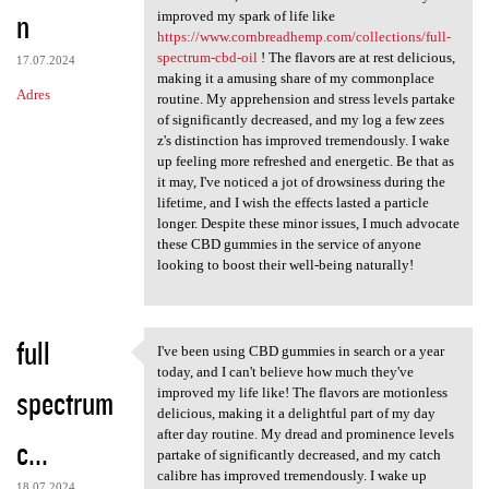
n
improved my spark of life like
https://www.cornbreadhemp.com/collections/full-
spectrum-cbd-oil
! The flavors are at rest delicious,
17.07.2024
making it a amusing share of my commonplace
Adres
routine. My apprehension and stress levels partake
of significantly decreased, and my log a few zees
z's distinction has improved tremendously. I wake
up feeling more refreshed and energetic. Be that as
it may, I've noticed a jot of drowsiness during the
lifetime, and I wish the effects lasted a particle
longer. Despite these minor issues, I much advocate
these CBD gummies in the service of anyone
looking to boost their well-being naturally!
full
I've been using CBD gummies in search or a year
I've been using CBD gummies
today, and I can't believe how much they've
spectrum
improved my life like! The flavors are motionless
delicious, making it a delightful part of my day
after day routine. My dread and prominence levels
c...
partake of significantly decreased, and my catch
calibre has improved tremendously. I wake up
18.07.2024