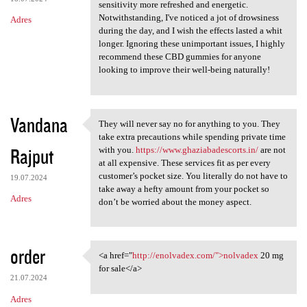
sensitivity more refreshed and energetic.
Notwithstanding, I've noticed a jot of drowsiness
Adres
during the day, and I wish the effects lasted a whit
longer. Ignoring these unimportant issues, I highly
recommend these CBD gummies for anyone
looking to improve their well-being naturally!
Vandana
They will never say no for anything to you. They
They will never say no for
take extra precautions while spending private time
Rajput
with you.
https://www.ghaziabadescorts.in/
are not
at all expensive. These services fit as per every
customer’s pocket size. You literally do not have to
19.07.2024
take away a hefty amount from your pocket so
Adres
don’t be worried about the money aspect.
order
<a href="
http://enolvadex.com/">nolvadex
20 mg
<a href="http://enolvadex.com
for sale</a>
21.07.2024
Adres