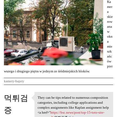
Ka
mer
a
skie
row
ana
w
okn
a
mie
szk
ańc
ów
pier
wszego i drugiego piętra w jednym ze śródmiejskich bloków.
kamery-bajery
K
먹튀검
They can be tips related to numerous composition
They can be tips related to
o
categories, including college applications and
증
m
complex assignments like Kaplan assignment help
<a href="
https://bsc.news/post/top-15-toto-site-