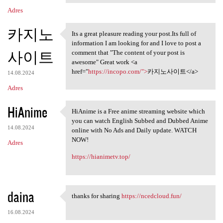
Adres
카지노
Its a great pleasure reading your post.Its full of
Its a great pleasure reading
information I am looking for and I love to post a
사이트
comment that "The content of your post is
awesome" Great work <a
href="
https://incopo.com/">
카지노사이트</a>
14.08.2024
Adres
HiAnime
HiAnime is a Free anime streaming website which
HiAnime is a Free anime
you can watch English Subbed and Dubbed Anime
14.08.2024
online with No Ads and Daily update. WATCH
NOW!
Adres
https://hianimetv.top/
daina
thanks for sharing
https://ncedcloud.fun/
thanks for sharing https:/
16.08.2024