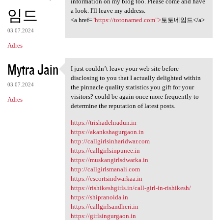
information on my blog too. Please come and have
임드
a look. I'll leave my address.
<a href="
https://totonamed.com">
토토네임드</a>
03.07.2024
Adres
Mytra Jain
I just couldn’t leave your web site before
I just couldn’t leave your
disclosing to you that I actually delighted within
03.07.2024
the pinnacle quality statistics you gift for your
visitors? could be again once more frequently to
Adres
determine the reputation of latest posts.
https://trishadehradun.in
https://akankshagurgaon.in
http://callgirlsinharidwar.com
https://callgirlsinpunee.in
https://muskangirlsdwarka.in
http://callgirlsmanali.com
https://escortsindwarkaa.in
https://rishikeshgirls.in/call-girl-in-rishikesh/
https://shipranoida.in
https://callgirlsandheri.in
https://girlsingurgaon.in