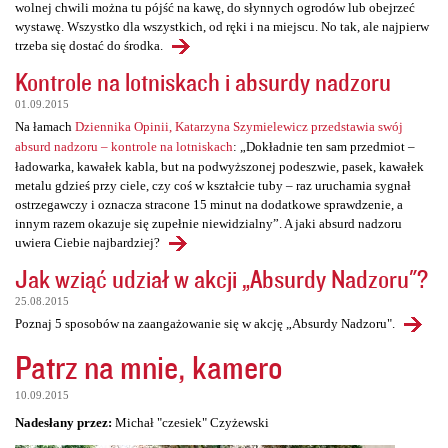
wolnej chwili można tu pójść na kawę, do słynnych ogrodów lub obejrzeć
wystawę. Wszystko dla wszystkich, od ręki i na miejscu. No tak, ale najpierw
trzeba się dostać do środka.
Kontrole na lotniskach i absurdy nadzoru
01.09.2015
Na łamach
Dziennika Opinii, Katarzyna Szymielewicz przedstawia swój
absurd nadzoru – kontrole na lotniskach
: „Dokładnie ten sam przedmiot –
ładowarka, kawałek kabla, but na podwyższonej podeszwie, pasek, kawałek
metalu gdzieś przy ciele, czy coś w kształcie tuby – raz uruchamia sygnał
ostrzegawczy i oznacza stracone 15 minut na dodatkowe sprawdzenie, a
innym razem okazuje się zupełnie niewidzialny”. A jaki absurd nadzoru
uwiera Ciebie najbardziej?
Jak wziąć udział w akcji „Absurdy Nadzoru"?
25.08.2015
Poznaj 5 sposobów na zaangażowanie się w akcję „Absurdy Nadzoru".
Patrz na mnie, kamero
10.09.2015
Nadesłany przez:
Michał "czesiek" Czyżewski