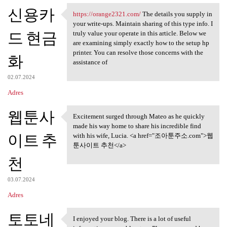
신용카
https://orange2321.com/
The details you supply in
https://orange2321.com/ The
your write-ups. Maintain sharing of this type info. I
드 현금
truly value your operate in this article. Below we
are examining simply exactly how to the setup hp
printer. You can resolve those concerns with the
화
assistance of
02.07.2024
Adres
웹툰사
Excitement surged through Mateo as he quickly
Excitement surged through
made his way home to share his incredible find
이트 추
with his wife, Lucia. <a href="조아툰주소.com">웹
툰사이트 추천</a>
천
03.07.2024
Adres
토토네
I enjoyed your blog. There is a lot of useful
I enjoyed your blog. There is