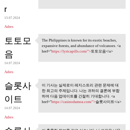
r
13.07.2024
Adres
토토모
The Philippines is known for its exotic beaches,
The Philippines is known for
expansive forests, and abundance of volcanoes. <a
음
href="
https://lyricapills.com/">
토토모음</a>
14.07.2024
Adres
슬롯사
이 기사는 실제로이 레지스트리 관련 문제에 대
이 기사는 실제로이 레지스트리
한 최고의 주제입니다. 나는 귀하의 결론에 부합
관련 문제에 대한
이트
하며 다음 업데이트를 간절히 기대합니다. <a
href="
https://casinodamoa.com/">
슬롯사이트</a>
14.07.2024
Adres