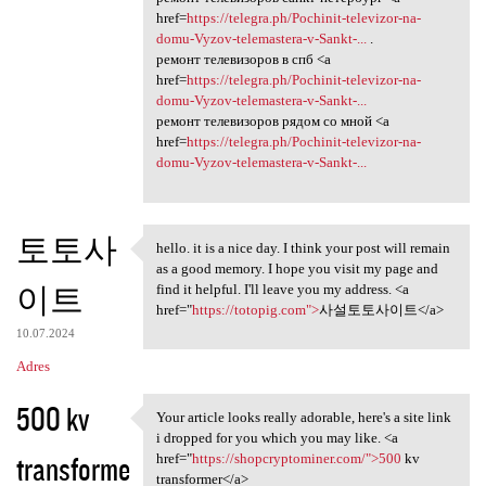
href=
https://telegra.ph/Pochinit-televizor-na-
domu-Vyzov-telemastera-v-Sankt-...
.
ремонт телевизоров в спб <a
href=
https://telegra.ph/Pochinit-televizor-na-
domu-Vyzov-telemastera-v-Sankt-...
ремонт телевизоров рядом со мной <a
href=
https://telegra.ph/Pochinit-televizor-na-
domu-Vyzov-telemastera-v-Sankt-...
토토사
hello. it is a nice day. I think your post will remain
hello. it is a nice day. I
as a good memory. I hope you visit my page and
이트
find it helpful. I'll leave you my address. <a
href="
https://totopig.com">
사설토토사이트</a>
10.07.2024
Adres
500 kv
Your article looks really adorable, here's a site link
Your article looks really
i dropped for you which you may like. <a
transforme
href="
https://shopcryptominer.com/">500
kv
transformer</a>