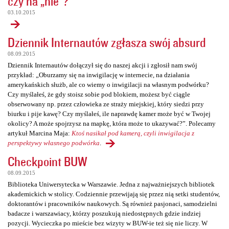
czy na „nie”?
03.10.2015
Dziennik Internautów zgłasza swój absurd
08.09.2015
Dziennik Internautów dołączył się do naszej akcji i zgłosił nam swój
przykład: „Oburzamy się na inwigilację w internecie, na działania
amerykańskich służb, ale co wiemy o inwigilacji na własnym podwórku?
Czy myślałeś, że gdy stoisz sobie pod blokiem, możesz być ciągle
obserwowany np. przez człowieka ze straży miejskiej, który siedzi przy
biurku i pije kawę? Czy myślałeś, ile naprawdę kamer może być w Twojej
okolicy? A może spojrzysz na mapkę, która może to ukazywać?”. Polecamy
artykuł Marcina Maja:
Ktoś nasikał pod kamerą, czyli inwigilacja z
perspektywy własnego podwórka
.
Checkpoint BUW
08.09.2015
Biblioteka Uniwersytecka w Warszawie. Jedna z najważniejszych bibliotek
akademickich w stolicy. Codziennie przewijają się przez nią setki studentów,
doktorantów i pracowników naukowych. Są również pasjonaci, samodzielni
badacze i warszawiacy, którzy poszukują niedostępnych gdzie indziej
pozycji. Wycieczka po mieście bez wizyty w BUW-ie też się nie liczy. W