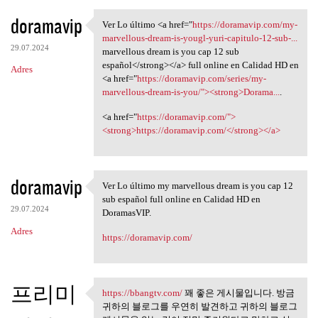
doramavip
Ver Lo último <a href="
https://doramavip.com/my-
Ver Lo último <a href="https:
marvellous-dream-is-yougl-yuri-capitulo-12-sub-...
29.07.2024
marvellous dream is you cap 12 sub
español</strong></a> full online en Calidad HD en
Adres
<a href="
https://doramavip.com/series/my-
marvellous-dream-is-you/"><strong>Dorama...
.
<a href="
https://doramavip.com/">
<strong>https://doramavip.com/</strong></a>
doramavip
Ver Lo último my marvellous dream is you cap 12
Ver Lo último my marvellous
sub español full online en Calidad HD en
29.07.2024
DoramasVIP.
Adres
https://doramavip.com/
프리미
https://bbangtv.com/
꽤 좋은 게시물입니다. 방금
https://bbangtv.com/ 꽤 좋은
귀하의 블로그를 우연히 발견하고 귀하의 블로그