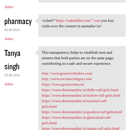
Adres
pharmacy
<a href="
https://tadalafilu.com/">can
you buy
<a href="https://tadalafilu
cialis over the counter in australia</a>
26.06.2024
Adres
Tanya
This transparency helps to establish trust and
This transparency helps to
ensures that both parties are on the same page,
singh
contributing to a safe and secure experience.
http://www.goaescortbabes.com/
29.06.2024
http://www.escortsclubgoa.com/
Adres
https://www.goaescortss.in/
https://www.shreenandini.in/delhi-call-girls.html
https://www.shreenandini.in/indore-call-girls.html
https://www.shreenandini.in/nainital-call-
girls.html
https://www.shreenandini.in/gwalior-call-girls.html
https://www.shreenandini.in/ghaziabad-call-
girls.html
https://www.shreenandini.in/jaipur-call-girls.html