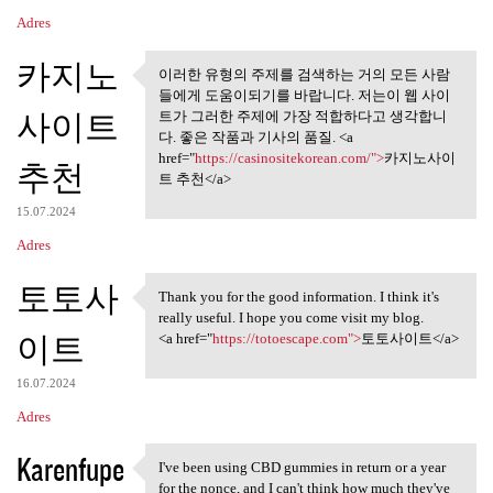
Adres
카지노
이러한 유형의 주제를 검색하는 거의 모든 사람
이러한 유형의 주제를 검색하는
들에게 도움이되기를 바랍니다. 저는이 웹 사이
거의 모든 사람들에게
사이트
트가 그러한 주제에 가장 적합하다고 생각합니
다. 좋은 작품과 기사의 품질. <a
href="
https://casinositekorean.com/">
카지노사이
추천
트 추천</a>
15.07.2024
Adres
토토사
Thank you for the good information. I think it's
Thank you for the good
really useful. I hope you come visit my blog.
이트
<a href="
https://totoescape.com">
토토사이트</a>
16.07.2024
Adres
Karenfupe
I've been using CBD gummies in return or a year
I've been using CBD gummies
for the nonce, and I can't think how much they've