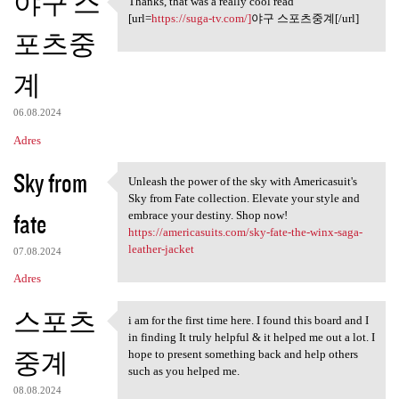
야구 스
Thanks, that was a really cool read
Thanks, that was a really
[url=
https://suga-tv.com/]
야구 스포츠중계[/url]
포츠중
계
06.08.2024
Adres
Sky from
Unleash the power of the sky with Americasuit's
Unleash the power of the sky
Sky from Fate collection. Elevate your style and
fate
embrace your destiny. Shop now!
https://americasuits.com/sky-fate-the-winx-saga-
leather-jacket
07.08.2024
Adres
스포츠
i am for the first time here. I found this board and I
i am for the first time here.
in finding It truly helpful & it helped me out a lot. I
중계
hope to present something back and help others
such as you helped me.
08.08.2024