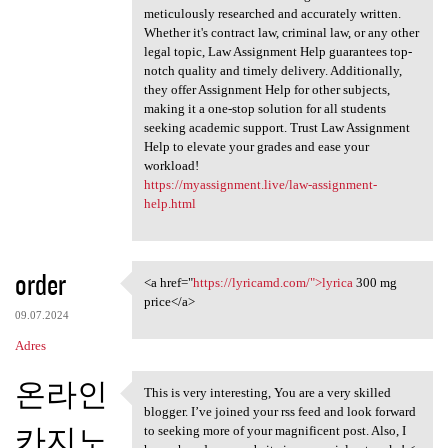
meticulously researched and accurately written.
Whether it's contract law, criminal law, or any other
legal topic, Law Assignment Help guarantees top-
notch quality and timely delivery. Additionally,
they offer Assignment Help for other subjects,
making it a one-stop solution for all students
seeking academic support. Trust Law Assignment
Help to elevate your grades and ease your
workload!
https://myassignment.live/law-assignment-
help.html
order
<a href="
https://lyricamd.com/">lyrica
300 mg
<a href="https://lyricamd.com
price</a>
09.07.2024
Adres
온라인
This is very interesting, You are a very skilled
This is very interesting, You
blogger. I’ve joined your rss feed and look forward
카지노
to seeking more of your magnificent post. Also, I