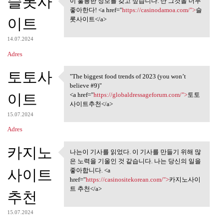
슬롯사
이 훌륭한 정보를 갖고 싶습니다. 난 그것을 너무
이 훌륭한 정보를 갖고 싶습니다.
좋아한다! <a href="
https://casinodamoa.com/">
슬
난 그것을 너무
이트
롯사이트</a>
14.07.2024
Adres
토토사
"The biggest food trends of 2023 (you won’t
"The biggest food trends of
believe #9)"
이트
<a href="
https://globaldressageforum.com/">
토토
사이트추천</a>
15.07.2024
Adres
카지노
나는이 기사를 읽었다. 이 기사를 만들기 위해 많
나는이 기사를 읽었다. 이 기사를
은 노력을 기울인 것 같습니다. 나는 당신의 일을
만들기 위해 많은
사이트
좋아합니다. <a
href="
https://casinositekorean.com/">
카지노사이
트 추천</a>
추천
15.07.2024