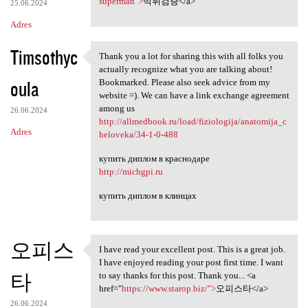
e
superman">
먹튀검증</a>
25.06.2024
n
Adres
t
Timsothyc
a
Thank you a lot for sharing this with all folks you
Thank you a lot for sharing
actually recognize what you are talking about!
r
oula
Bookmarked. Please also seek advice from my
z
website =). We can have a link exchange agreement
among us
e
26.06.2024
http://allmedbook.ru/load/fiziologija/anatomija_c
Adres
heloveka/34-1-0-488
купить диплом в краснодаре
http://michgpi.ru
купить диплом в клинцах
오피스
I have read your excellent post. This is a great job.
I have read your excellent
I have enjoyed reading your post first time. I want
타
to say thanks for this post. Thank you... <a
href="
https://www.starop.biz/">
오피스타</a>
26.06.2024