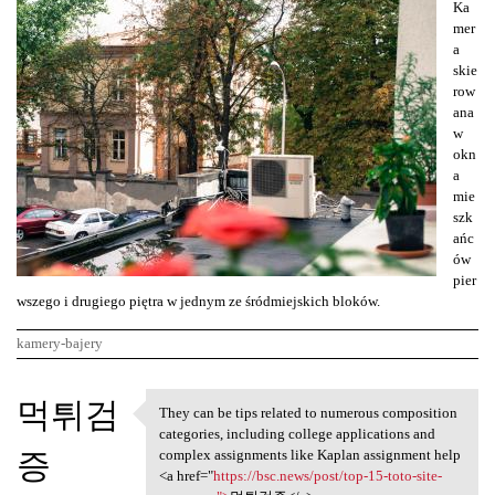
Ka
mer
a
skie
row
ana
w
okn
a
mie
szk
ańc
ów
pier
wszego i drugiego piętra w jednym ze śródmiejskich bloków.
kamery-bajery
K
먹튀검
They can be tips related to numerous composition
They can be tips related to
o
categories, including college applications and
증
m
complex assignments like Kaplan assignment help
<a href="
https://bsc.news/post/top-15-toto-site-