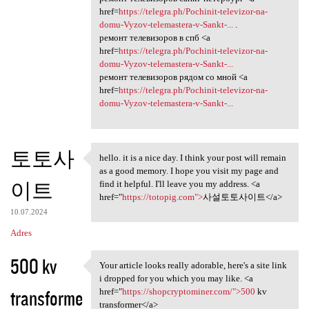
href=
https://telegra.ph/Pochinit-televizor-na-
domu-Vyzov-telemastera-v-Sankt-...
.
ремонт телевизоров в спб <a
href=
https://telegra.ph/Pochinit-televizor-na-
domu-Vyzov-telemastera-v-Sankt-...
ремонт телевизоров рядом со мной <a
href=
https://telegra.ph/Pochinit-televizor-na-
domu-Vyzov-telemastera-v-Sankt-...
토토사
hello. it is a nice day. I think your post will remain
hello. it is a nice day. I
as a good memory. I hope you visit my page and
이트
find it helpful. I'll leave you my address. <a
href="
https://totopig.com">
사설토토사이트</a>
10.07.2024
Adres
500 kv
Your article looks really adorable, here's a site link
Your article looks really
i dropped for you which you may like. <a
transforme
href="
https://shopcryptominer.com/">500
kv
transformer</a>