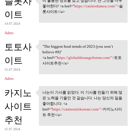
슬롯사
이 훌륭한 정보를 갖고 싶습니다. 난 그것을 너무
이 훌륭한 정보를 갖고 싶습니다.
좋아한다! <a href="
https://casinodamoa.com/">
슬
난 그것을 너무
이트
롯사이트</a>
14.07.2024
Adres
토토사
"The biggest food trends of 2023 (you won’t
"The biggest food trends of
believe #9)"
이트
<a href="
https://globaldressageforum.com/">
토토
사이트추천</a>
15.07.2024
Adres
카지노
나는이 기사를 읽었다. 이 기사를 만들기 위해 많
나는이 기사를 읽었다. 이 기사를
은 노력을 기울인 것 같습니다. 나는 당신의 일을
만들기 위해 많은
사이트
좋아합니다. <a
href="
https://casinositekorean.com/">
카지노사이
트 추천</a>
추천
15.07.2024