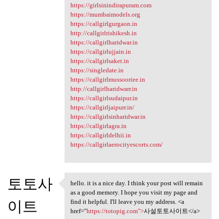
https://girlsinindirapuram.com
https://mumbaimodels.org
https://callgirlgurgaon.in
http://callgirlrishikesh.in
https://callgirlharidwar.in
https://callgirlujjain.in
https://callgirlsaket.in
https://singledate.in
https://callgirlmussooriee.in
http://callgirlharidwarr.in
https://callgirlsudaipur.in
https://callgirljaipurr.in/
https://callgirlsinharidwar.in
https://callgirlagra.in
https://callgirldelhii.in
https://callgirlaerocityescorts.com/
토토사
hello. it is a nice day. I think your post will remain
hello. it is a nice day. I
as a good memory. I hope you visit my page and
이트
find it helpful. I'll leave you my address. <a
href="
https://totopig.com">
사설토토사이트</a>