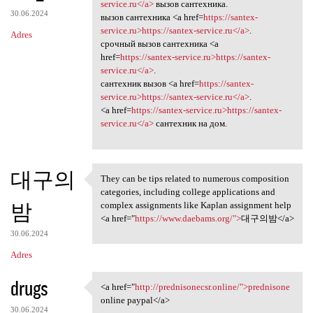
<a href=https://santex
service.ru</a>
вызов сантехника.
30.06.2024
вызов сантехника <a href=
https://santex-
service.ru>https://santex-service.ru</a>
.
Adres
срочный вызов сантехника <a
href=
https://santex-service.ru>https://santex-
service.ru</a>
.
сантехник вызов <a href=
https://santex-
service.ru>https://santex-service.ru</a>
.
<a href=
https://santex-service.ru>https://santex-
service.ru</a>
сантехник на дом.
대구의
They can be tips related to numerous composition
They can be tips related to
categories, including college applications and
밤
complex assignments like Kaplan assignment help
<a href="
https://www.daebams.org/">
대구의밤</a>
30.06.2024
Adres
drugs
<a href="
http://prednisonecsr.online/">prednisone
<a href="http://prednisonecsr
online paypal</a>
30.06.2024