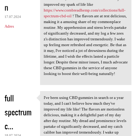
n
improved my spark of life like
https://www.cornbreadhemp.com/collections/full-
spectrum-cbd-oil
! The flavors are at rest delicious,
17.07.2024
making it a amusing share of my commonplace
Adres
routine. My apprehension and stress levels partake
of significantly decreased, and my log a few zees
z's distinction has improved tremendously. I wake
up feeling more refreshed and energetic. Be that as
it may, I've noticed a jot of drowsiness during the
lifetime, and I wish the effects lasted a particle
longer. Despite these minor issues, I much advocate
these CBD gummies in the service of anyone
looking to boost their well-being naturally!
full
I've been using CBD gummies in search or a year
I've been using CBD gummies
today, and I can't believe how much they've
spectrum
improved my life like! The flavors are motionless
delicious, making it a delightful part of my day
after day routine. My dread and prominence levels
c...
partake of significantly decreased, and my catch
calibre has improved tremendously. I wake up
18.07.2024