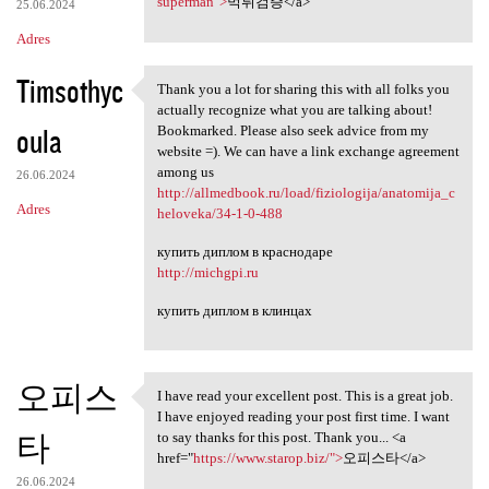
e
superman">
먹튀검증</a>
25.06.2024
n
Adres
t
Timsothyc
a
Thank you a lot for sharing this with all folks you
Thank you a lot for sharing
actually recognize what you are talking about!
r
oula
Bookmarked. Please also seek advice from my
z
website =). We can have a link exchange agreement
among us
e
26.06.2024
http://allmedbook.ru/load/fiziologija/anatomija_c
Adres
heloveka/34-1-0-488
купить диплом в краснодаре
http://michgpi.ru
купить диплом в клинцах
오피스
I have read your excellent post. This is a great job.
I have read your excellent
I have enjoyed reading your post first time. I want
타
to say thanks for this post. Thank you... <a
href="
https://www.starop.biz/">
오피스타</a>
26.06.2024