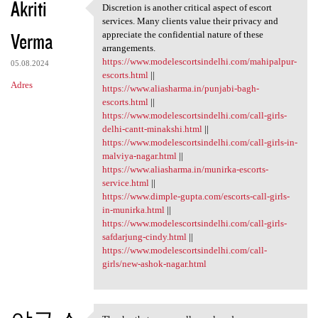
Akriti
Discretion is another critical aspect of escort
Discretion is another
services. Many clients value their privacy and
Verma
appreciate the confidential nature of these
arrangements.
https://www.modelescortsindelhi.com/mahipalpur-
05.08.2024
escorts.html
||
Adres
https://www.aliasharma.in/punjabi-bagh-
escorts.html
||
https://www.modelescortsindelhi.com/call-girls-
delhi-cantt-minakshi.html
||
https://www.modelescortsindelhi.com/call-girls-in-
malviya-nagar.html
||
https://www.aliasharma.in/munirka-escorts-
service.html
||
https://www.dimple-gupta.com/escorts-call-girls-
in-munirka.html
||
https://www.modelescortsindelhi.com/call-girls-
safdarjung-cindy.html
||
https://www.modelescortsindelhi.com/call-
girls/new-ashok-nagar.html