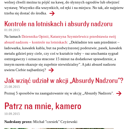
wolnej chwili można tu pójść na kawę, do słynnych ogrodów lub obejrzeć
wystawę. Wszystko dla wszystkich, od ręki i na miejscu. No tak, ale najpierw
trzeba się dostać do środka.
Kontrole na lotniskach i absurdy nadzoru
01.09.2015
Na łamach
Dziennika Opinii, Katarzyna Szymielewicz przedstawia swój
absurd nadzoru – kontrole na lotniskach
: „Dokładnie ten sam przedmiot –
ładowarka, kawałek kabla, but na podwyższonej podeszwie, pasek, kawałek
metalu gdzieś przy ciele, czy coś w kształcie tuby – raz uruchamia sygnał
ostrzegawczy i oznacza stracone 15 minut na dodatkowe sprawdzenie, a
innym razem okazuje się zupełnie niewidzialny”. A jaki absurd nadzoru
uwiera Ciebie najbardziej?
Jak wziąć udział w akcji „Absurdy Nadzoru"?
25.08.2015
Poznaj 5 sposobów na zaangażowanie się w akcję „Absurdy Nadzoru".
Patrz na mnie, kamero
10.09.2015
Nadesłany przez:
Michał "czesiek" Czyżewski