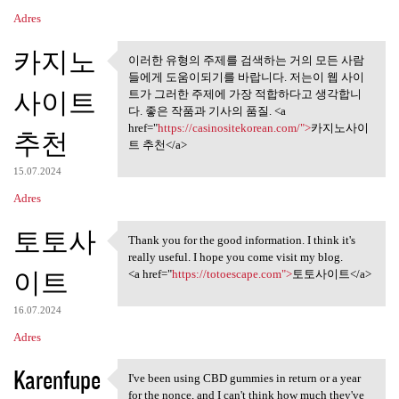
Adres
카지노
이러한 유형의 주제를 검색하는 거의 모든 사람
이러한 유형의 주제를 검색하는
들에게 도움이되기를 바랍니다. 저는이 웹 사이
거의 모든 사람들에게
사이트
트가 그러한 주제에 가장 적합하다고 생각합니
다. 좋은 작품과 기사의 품질. <a
href="
https://casinositekorean.com/">
카지노사이
추천
트 추천</a>
15.07.2024
Adres
토토사
Thank you for the good information. I think it's
Thank you for the good
really useful. I hope you come visit my blog.
이트
<a href="
https://totoescape.com">
토토사이트</a>
16.07.2024
Adres
Karenfupe
I've been using CBD gummies in return or a year
I've been using CBD gummies
for the nonce, and I can't think how much they've