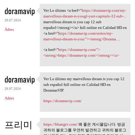
doramavip
Ver Lo último <a href="
https://doramavip.com/my-
Ver Lo último <a href="https:
marvellous-dream-is-yougl-yuri-capitulo-12-sub-...
29.07.2024
marvellous dream is you cap 12 sub
español</strong></a> full online en Calidad HD en
Adres
<a href="
https://doramavip.com/series/my-
marvellous-dream-is-you/"><strong>Dorama...
.
<a href="
https://doramavip.com/">
<strong>https://doramavip.com/</strong></a>
doramavip
Ver Lo último my marvellous dream is you cap 12
Ver Lo último my marvellous
sub español full online en Calidad HD en
29.07.2024
DoramasVIP.
Adres
https://doramavip.com/
프리미
https://bbangtv.com/
꽤 좋은 게시물입니다. 방금
https://bbangtv.com/ 꽤 좋은
귀하의 블로그를 우연히 발견하고 귀하의 블로그