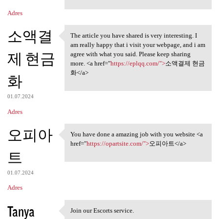
Adres
소액결
The article you have shared is very interesting. I
The article you have shared
am really happy that i visit your webpage, and i am
제 현금
agree with what you said. Please keep sharing
more. <a href="
https://eplqq.com/">
소액결제 현금
화</a>
화
01.07.2024
Adres
오피아
You have done a amazing job with you website <a
You have done a amazing job
href="
https://opartsite.com/">
오피아트</a>
트
01.07.2024
Adres
Tanya
Join our Escorts service.
Join our Escorts service.