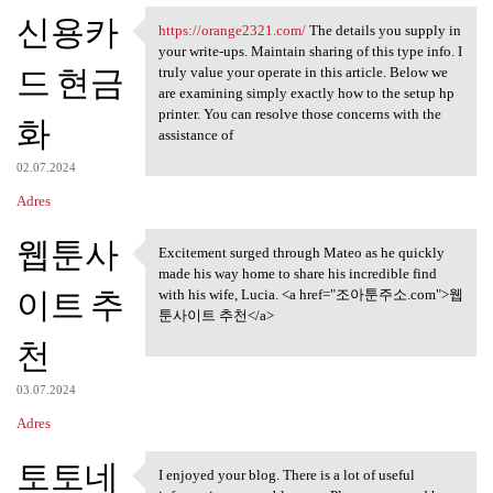
신용카
https://orange2321.com/
The details you supply in
https://orange2321.com/ The
your write-ups. Maintain sharing of this type info. I
드 현금
truly value your operate in this article. Below we
are examining simply exactly how to the setup hp
printer. You can resolve those concerns with the
화
assistance of
02.07.2024
Adres
웹툰사
Excitement surged through Mateo as he quickly
Excitement surged through
made his way home to share his incredible find
이트 추
with his wife, Lucia. <a href="조아툰주소.com">웹
툰사이트 추천</a>
천
03.07.2024
Adres
토토네
I enjoyed your blog. There is a lot of useful
I enjoyed your blog. There is