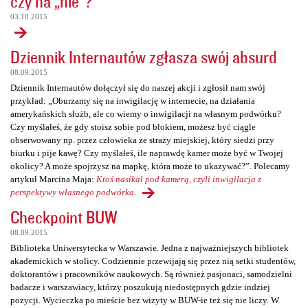
czy na „nie”?
03.10.2015
Dziennik Internautów zgłasza swój absurd
08.09.2015
Dziennik Internautów dołączył się do naszej akcji i zgłosił nam swój
przykład: „Oburzamy się na inwigilację w internecie, na działania
amerykańskich służb, ale co wiemy o inwigilacji na własnym podwórku?
Czy myślałeś, że gdy stoisz sobie pod blokiem, możesz być ciągle
obserwowany np. przez człowieka ze straży miejskiej, który siedzi przy
biurku i pije kawę? Czy myślałeś, ile naprawdę kamer może być w Twojej
okolicy? A może spojrzysz na mapkę, która może to ukazywać?”. Polecamy
artykuł Marcina Maja:
Ktoś nasikał pod kamerą, czyli inwigilacja z
perspektywy własnego podwórka
.
Checkpoint BUW
08.09.2015
Biblioteka Uniwersytecka w Warszawie. Jedna z najważniejszych bibliotek
akademickich w stolicy. Codziennie przewijają się przez nią setki studentów,
doktorantów i pracowników naukowych. Są również pasjonaci, samodzielni
badacze i warszawiacy, którzy poszukują niedostępnych gdzie indziej
pozycji. Wycieczka po mieście bez wizyty w BUW-ie też się nie liczy. W