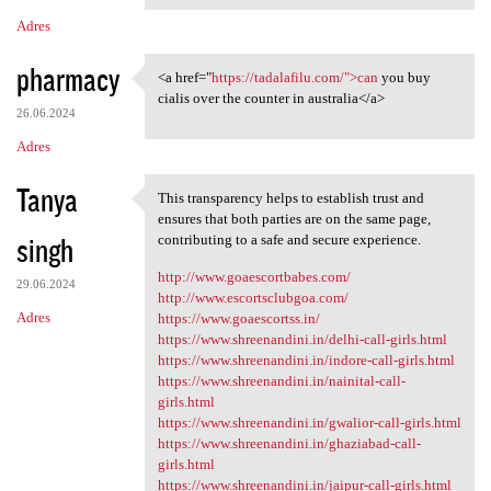
Adres
pharmacy
<a href="
https://tadalafilu.com/">can
you buy
<a href="https://tadalafilu
cialis over the counter in australia</a>
26.06.2024
Adres
Tanya
This transparency helps to establish trust and
This transparency helps to
ensures that both parties are on the same page,
singh
contributing to a safe and secure experience.
http://www.goaescortbabes.com/
29.06.2024
http://www.escortsclubgoa.com/
Adres
https://www.goaescortss.in/
https://www.shreenandini.in/delhi-call-girls.html
https://www.shreenandini.in/indore-call-girls.html
https://www.shreenandini.in/nainital-call-
girls.html
https://www.shreenandini.in/gwalior-call-girls.html
https://www.shreenandini.in/ghaziabad-call-
girls.html
https://www.shreenandini.in/jaipur-call-girls.html