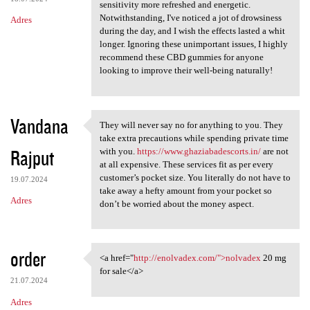
sensitivity more refreshed and energetic.
Notwithstanding, I've noticed a jot of drowsiness
Adres
during the day, and I wish the effects lasted a whit
longer. Ignoring these unimportant issues, I highly
recommend these CBD gummies for anyone
looking to improve their well-being naturally!
Vandana
They will never say no for anything to you. They
They will never say no for
take extra precautions while spending private time
Rajput
with you.
https://www.ghaziabadescorts.in/
are not
at all expensive. These services fit as per every
customer’s pocket size. You literally do not have to
19.07.2024
take away a hefty amount from your pocket so
Adres
don’t be worried about the money aspect.
order
<a href="
http://enolvadex.com/">nolvadex
20 mg
<a href="http://enolvadex.com
for sale</a>
21.07.2024
Adres