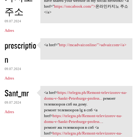
have shared your website in my social networks! <a
href="
https://oncabook.com/">
온라인카지노 주소
주소
</a>
09.07.2024
Adres
prescriptio
<a href="
http://mcadvair.online/">advair.com</a>
<a href="http://mcadvair
n
09.07.2024
Adres
Sant_mr
<a href=
https://telegra.ph/Remont-televizorov-na-
<a href=https://telegra.ph
domu-v-Sankt-Peterburge-profess...
ремонт
09.07.2024
телевизоров спб на дому.
ремонт телевизоров lg в спб <a
Adres
href=
https://telegra.ph/Remont-televizorov-na-
domu-v-Sankt-Peterburge-profess...
.
ремонт жк телевизоров в спб <a
href=
https://telegra.ph/Remont-televizorov-na-