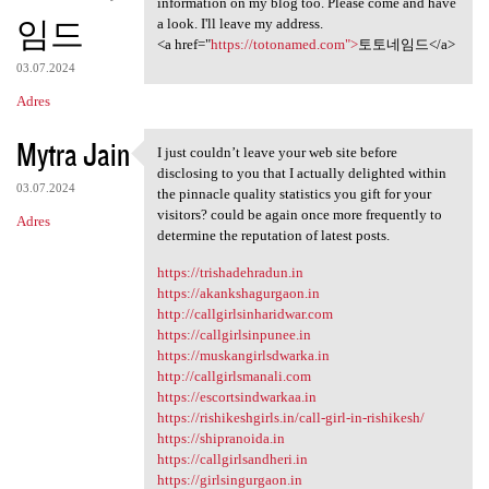
information on my blog too. Please come and have
임드
a look. I'll leave my address.
<a href="
https://totonamed.com">
토토네임드</a>
03.07.2024
Adres
Mytra Jain
I just couldn’t leave your web site before
I just couldn’t leave your
disclosing to you that I actually delighted within
03.07.2024
the pinnacle quality statistics you gift for your
visitors? could be again once more frequently to
Adres
determine the reputation of latest posts.
https://trishadehradun.in
https://akankshagurgaon.in
http://callgirlsinharidwar.com
https://callgirlsinpunee.in
https://muskangirlsdwarka.in
http://callgirlsmanali.com
https://escortsindwarkaa.in
https://rishikeshgirls.in/call-girl-in-rishikesh/
https://shipranoida.in
https://callgirlsandheri.in
https://girlsingurgaon.in