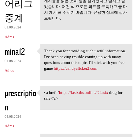
어리그
게시물을 읽는 것이 정말 즐거웠다고 말하고 싶
었습니다. 어떤 식 으로든 피드를 구독하고 곧 다
시 게시 해 주시기 바랍니다. 유용한 정보에 감사
중계
드립니다.
01.08.2024
Adres
mina12
Thank you for providing such useful information.
Thank you for providing such
I've been having trouble coming up with many
01.08.2024
questions about this topic. I'll stick with you free
game
https://candyclicker2.com
Adres
prescriptio
<a href="
https://lasixtbs.online/">lasix
drug for
<a href="https://lasixtbs
sale</a>
n
04.08.2024
Adres