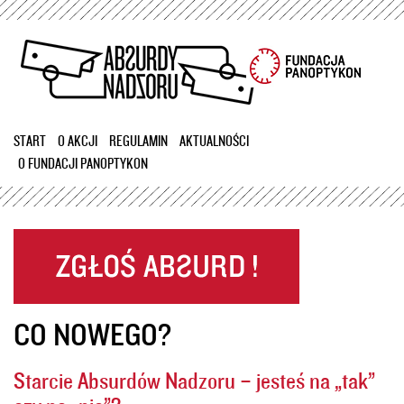
Przejdź
do
treści
START
O AKCJI
REGULAMIN
AKTUALNOŚCI
O FUNDACJI PANOPTYKON
CO NOWEGO?
Starcie Absurdów Nadzoru – jesteś na „tak”