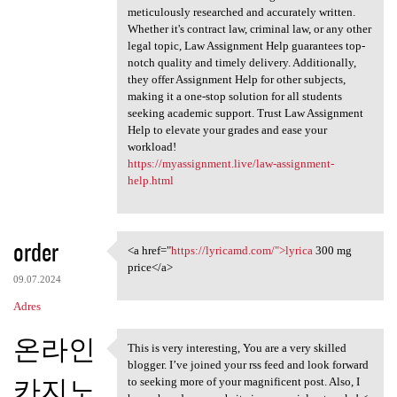
meticulously researched and accurately written.
Whether it's contract law, criminal law, or any other
legal topic, Law Assignment Help guarantees top-
notch quality and timely delivery. Additionally,
they offer Assignment Help for other subjects,
making it a one-stop solution for all students
seeking academic support. Trust Law Assignment
Help to elevate your grades and ease your
workload!
https://myassignment.live/law-assignment-
help.html
order
<a href="
https://lyricamd.com/">lyrica
300 mg
<a href="https://lyricamd.com
price</a>
09.07.2024
Adres
온라인
This is very interesting, You are a very skilled
This is very interesting, You
blogger. I’ve joined your rss feed and look forward
카지노
to seeking more of your magnificent post. Also, I