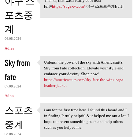
야구 스
Thanks, that was a really cool read
Thanks, that was a really
[url=
https://suga-tv.com/]
야구 스포츠중계[/url]
포츠중
계
06.08.2024
Adres
Sky from
Unleash the power of the sky with Americasuit's
Unleash the power of the sky
Sky from Fate collection. Elevate your style and
fate
embrace your destiny. Shop now!
https://americasuits.com/sky-fate-the-winx-saga-
leather-jacket
07.08.2024
Adres
스포츠
i am for the first time here. I found this board and I
i am for the first time here.
in finding It truly helpful & it helped me out a lot. I
중계
hope to present something back and help others
such as you helped me.
08.08.2024