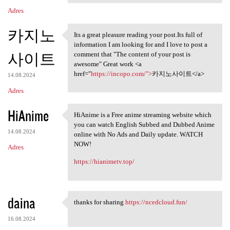
Adres
카지노
Its a great pleasure reading your post.Its full of
Its a great pleasure reading
information I am looking for and I love to post a
사이트
comment that "The content of your post is
awesome" Great work <a
href="
https://incopo.com/">
카지노사이트</a>
14.08.2024
Adres
HiAnime
HiAnime is a Free anime streaming website which
HiAnime is a Free anime
you can watch English Subbed and Dubbed Anime
14.08.2024
online with No Ads and Daily update. WATCH
NOW!
Adres
https://hianimetv.top/
daina
thanks for sharing
https://ncedcloud.fun/
thanks for sharing https:/
16.08.2024