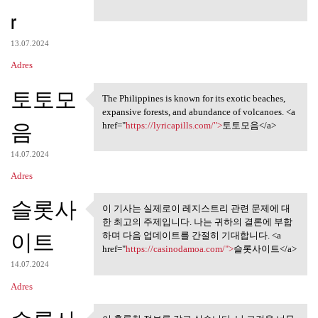
r
13.07.2024
Adres
토토모
The Philippines is known for its exotic beaches,
The Philippines is known for
expansive forests, and abundance of volcanoes. <a
음
href="
https://lyricapills.com/">
토토모음</a>
14.07.2024
Adres
슬롯사
이 기사는 실제로이 레지스트리 관련 문제에 대
이 기사는 실제로이 레지스트리
한 최고의 주제입니다. 나는 귀하의 결론에 부합
관련 문제에 대한
이트
하며 다음 업데이트를 간절히 기대합니다. <a
href="
https://casinodamoa.com/">
슬롯사이트</a>
14.07.2024
Adres