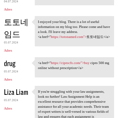
04.07.2024
Adres
토토네
I enjoyed your blog. There is a lot of useful
I enjoyed your blog. There is
information on my blog too. Please come and have
임드
a look. I'll leave my address.
<a href="
https://totonamed.com">
토토네임드</a>
05.07.2024
Adres
drug
<a href="
https://ciprocfx.com/">buy
cipro 500 mg
<a href="https://ciprocfx.com
online without prescription</a>
05.07.2024
Adres
Liza Liam
If you're struggling with your law assignments,
If you're struggling with
look no further! Law Assignment Help is an
05.07.2024
excellent resource that provides comprehensive
assistance for all your academic needs. Their team
Adres
of expert writers is well-versed in various fields of
law and ensures that each assignment is