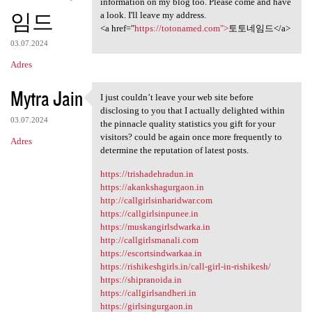
information on my blog too. Please come and have
임드
a look. I'll leave my address.
<a href="
https://totonamed.com">
토토네임드</a>
03.07.2024
Adres
Mytra Jain
I just couldn’t leave your web site before
I just couldn’t leave your
disclosing to you that I actually delighted within
03.07.2024
the pinnacle quality statistics you gift for your
visitors? could be again once more frequently to
Adres
determine the reputation of latest posts.
https://trishadehradun.in
https://akankshagurgaon.in
http://callgirlsinharidwar.com
https://callgirlsinpunee.in
https://muskangirlsdwarka.in
http://callgirlsmanali.com
https://escortsindwarkaa.in
https://rishikeshgirls.in/call-girl-in-rishikesh/
https://shipranoida.in
https://callgirlsandheri.in
https://girlsingurgaon.in