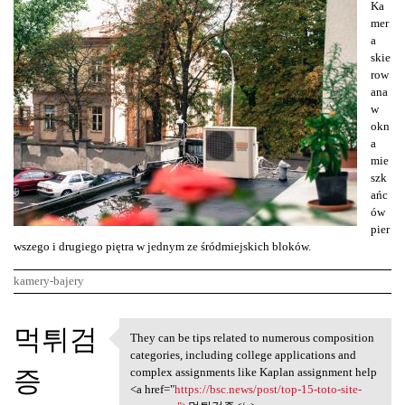
Ka
mer
a
skie
row
ana
w
okn
a
mie
szk
ańc
ów
pier
wszego i drugiego piętra w jednym ze śródmiejskich bloków.
kamery-bajery
K
먹튀검
They can be tips related to numerous composition
They can be tips related to
o
categories, including college applications and
증
m
complex assignments like Kaplan assignment help
<a href="
https://bsc.news/post/top-15-toto-site-