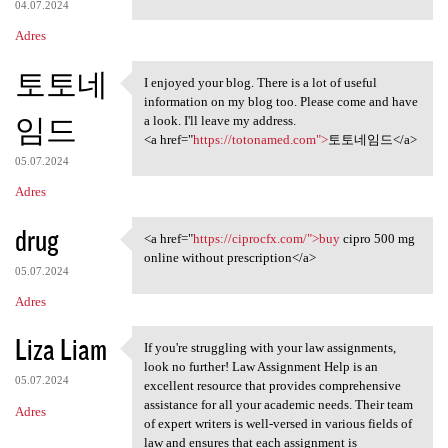
04.07.2024
Adres
토토네
I enjoyed your blog. There is a lot of useful
I enjoyed your blog. There is
information on my blog too. Please come and have
임드
a look. I'll leave my address.
<a href="
https://totonamed.com">
토토네임드</a>
05.07.2024
Adres
drug
<a href="
https://ciprocfx.com/">buy
cipro 500 mg
<a href="https://ciprocfx.com
online without prescription</a>
05.07.2024
Adres
Liza Liam
If you're struggling with your law assignments,
If you're struggling with
look no further! Law Assignment Help is an
05.07.2024
excellent resource that provides comprehensive
assistance for all your academic needs. Their team
Adres
of expert writers is well-versed in various fields of
law and ensures that each assignment is