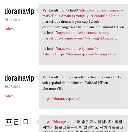
doramavip
Ver Lo último <a href="
https://doramavip.com/my-
Ver Lo último <a href="https:
marvellous-dream-is-yougl-yuri-capitulo-12-sub-...
29.07.2024
marvellous dream is you cap 12 sub
español</strong></a> full online en Calidad HD en
Adres
<a href="
https://doramavip.com/series/my-
marvellous-dream-is-you/"><strong>Dorama...
.
<a href="
https://doramavip.com/">
<strong>https://doramavip.com/</strong></a>
doramavip
Ver Lo último my marvellous dream is you cap 12
Ver Lo último my marvellous
sub español full online en Calidad HD en
29.07.2024
DoramasVIP.
Adres
https://doramavip.com/
프리미
https://bbangtv.com/
꽤 좋은 게시물입니다. 방금
https://bbangtv.com/ 꽤 좋은
귀하의 블로그를 우연히 발견하고 귀하의 블로그