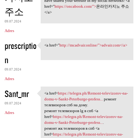
have shared your website in my social networks! <a
href="
https://oncabook.com/">
온라인카지노 주소
주소
</a>
09.07.2024
Adres
prescriptio
<a href="
http://mcadvair.online/">advair.com</a>
<a href="http://mcadvair
n
09.07.2024
Adres
Sant_mr
<a href=
https://telegra.ph/Remont-televizorov-na-
<a href=https://telegra.ph
domu-v-Sankt-Peterburge-profess...
ремонт
09.07.2024
телевизоров спб на дому.
ремонт телевизоров lg в спб <a
Adres
href=
https://telegra.ph/Remont-televizorov-na-
domu-v-Sankt-Peterburge-profess...
.
ремонт жк телевизоров в спб <a
href=
https://telegra.ph/Remont-televizorov-na-