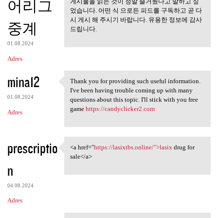
어리그
게시물을 읽는 것이 정말 즐거웠다고 말하고 싶
었습니다. 어떤 식 으로든 피드를 구독하고 곧 다
시 게시 해 주시기 바랍니다. 유용한 정보에 감사
중계
드립니다.
01.08.2024
Adres
mina12
Thank you for providing such useful information.
Thank you for providing such
I've been having trouble coming up with many
01.08.2024
questions about this topic. I'll stick with you free
game
https://candyclicker2.com
Adres
prescriptio
<a href="
https://lasixtbs.online/">lasix
drug for
<a href="https://lasixtbs
sale</a>
n
04.08.2024
Adres