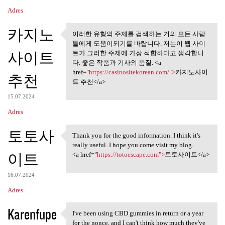
Adres
카지노
이러한 유형의 주제를 검색하는 거의 모든 사람
이러한 유형의 주제를 검색하는
들에게 도움이되기를 바랍니다. 저는이 웹 사이
거의 모든 사람들에게
사이트
트가 그러한 주제에 가장 적합하다고 생각합니
다. 좋은 작품과 기사의 품질. <a
href="
https://casinositekorean.com/">
카지노사이
추천
트 추천</a>
15.07.2024
Adres
토토사
Thank you for the good information. I think it's
Thank you for the good
really useful. I hope you come visit my blog.
이트
<a href="
https://totoescape.com">
토토사이트</a>
16.07.2024
Adres
Karenfupe
I've been using CBD gummies in return or a year
I've been using CBD gummies
for the nonce, and I can't think how much they've