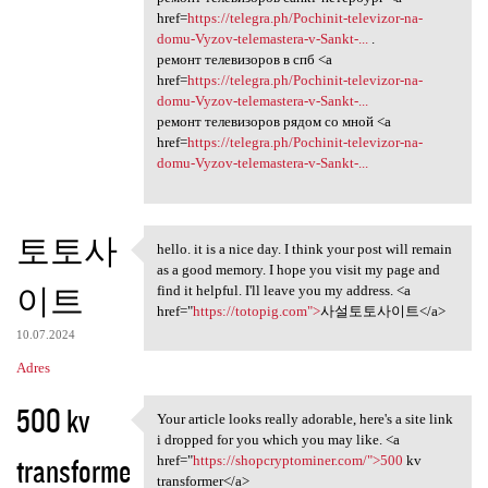
href=
https://telegra.ph/Pochinit-televizor-na-
domu-Vyzov-telemastera-v-Sankt-...
.
ремонт телевизоров в спб <a
href=
https://telegra.ph/Pochinit-televizor-na-
domu-Vyzov-telemastera-v-Sankt-...
ремонт телевизоров рядом со мной <a
href=
https://telegra.ph/Pochinit-televizor-na-
domu-Vyzov-telemastera-v-Sankt-...
토토사
hello. it is a nice day. I think your post will remain
hello. it is a nice day. I
as a good memory. I hope you visit my page and
이트
find it helpful. I'll leave you my address. <a
href="
https://totopig.com">
사설토토사이트</a>
10.07.2024
Adres
500 kv
Your article looks really adorable, here's a site link
Your article looks really
i dropped for you which you may like. <a
transforme
href="
https://shopcryptominer.com/">500
kv
transformer</a>