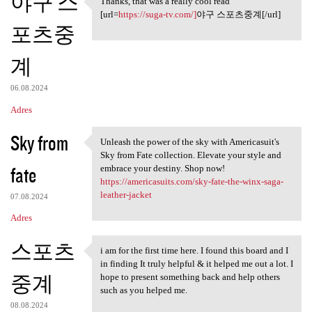
야구 스
Thanks, that was a really cool read
Thanks, that was a really
[url=
https://suga-tv.com/]
야구 스포츠중계[/url]
포츠중
계
06.08.2024
Adres
Sky from
Unleash the power of the sky with Americasuit's
Unleash the power of the sky
Sky from Fate collection. Elevate your style and
fate
embrace your destiny. Shop now!
https://americasuits.com/sky-fate-the-winx-saga-
leather-jacket
07.08.2024
Adres
스포츠
i am for the first time here. I found this board and I
i am for the first time here.
in finding It truly helpful & it helped me out a lot. I
중계
hope to present something back and help others
such as you helped me.
08.08.2024