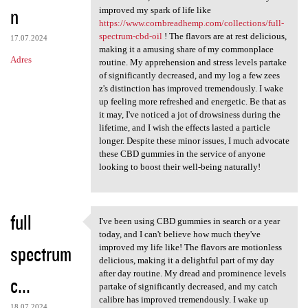
n
improved my spark of life like
https://www.cornbreadhemp.com/collections/full-
spectrum-cbd-oil
! The flavors are at rest delicious,
17.07.2024
making it a amusing share of my commonplace
Adres
routine. My apprehension and stress levels partake
of significantly decreased, and my log a few zees
z's distinction has improved tremendously. I wake
up feeling more refreshed and energetic. Be that as
it may, I've noticed a jot of drowsiness during the
lifetime, and I wish the effects lasted a particle
longer. Despite these minor issues, I much advocate
these CBD gummies in the service of anyone
looking to boost their well-being naturally!
full
I've been using CBD gummies in search or a year
I've been using CBD gummies
today, and I can't believe how much they've
spectrum
improved my life like! The flavors are motionless
delicious, making it a delightful part of my day
after day routine. My dread and prominence levels
c...
partake of significantly decreased, and my catch
calibre has improved tremendously. I wake up
18.07.2024