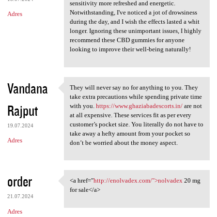
sensitivity more refreshed and energetic.
Notwithstanding, I've noticed a jot of drowsiness
Adres
during the day, and I wish the effects lasted a whit
longer. Ignoring these unimportant issues, I highly
recommend these CBD gummies for anyone
looking to improve their well-being naturally!
Vandana
They will never say no for anything to you. They
They will never say no for
take extra precautions while spending private time
Rajput
with you.
https://www.ghaziabadescorts.in/
are not
at all expensive. These services fit as per every
customer’s pocket size. You literally do not have to
19.07.2024
take away a hefty amount from your pocket so
Adres
don’t be worried about the money aspect.
order
<a href="
http://enolvadex.com/">nolvadex
20 mg
<a href="http://enolvadex.com
for sale</a>
21.07.2024
Adres