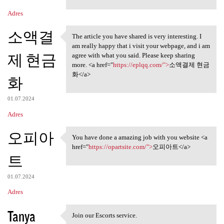
Adres
소액결
The article you have shared is very interesting. I
The article you have shared
am really happy that i visit your webpage, and i am
제 현금
agree with what you said. Please keep sharing
more. <a href="
https://eplqq.com/">
소액결제 현금
화</a>
화
01.07.2024
Adres
오피아
You have done a amazing job with you website <a
You have done a amazing job
href="
https://opartsite.com/">
오피아트</a>
트
01.07.2024
Adres
Tanya
Join our Escorts service.
Join our Escorts service.