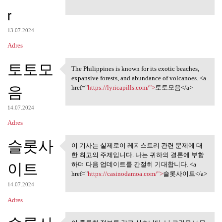
r
13.07.2024
Adres
토토모
The Philippines is known for its exotic beaches,
The Philippines is known for
expansive forests, and abundance of volcanoes. <a
음
href="
https://lyricapills.com/">
토토모음</a>
14.07.2024
Adres
슬롯사
이 기사는 실제로이 레지스트리 관련 문제에 대
이 기사는 실제로이 레지스트리
한 최고의 주제입니다. 나는 귀하의 결론에 부합
관련 문제에 대한
이트
하며 다음 업데이트를 간절히 기대합니다. <a
href="
https://casinodamoa.com/">
슬롯사이트</a>
14.07.2024
Adres