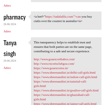
Adres
pharmacy
<a href="
https://tadalafilu.com/">can
you buy
<a href="https://tadalafilu
cialis over the counter in australia</a>
26.06.2024
Adres
Tanya
This transparency helps to establish trust and
This transparency helps to
ensures that both parties are on the same page,
singh
contributing to a safe and secure experience.
http://www.goaescortbabes.com/
29.06.2024
http://www.escortsclubgoa.com/
Adres
https://www.goaescortss.in/
https://www.shreenandini.in/delhi-call-girls.html
https://www.shreenandini.in/indore-call-girls.html
https://www.shreenandini.in/nainital-call-
girls.html
https://www.shreenandini.in/gwalior-call-girls.html
https://www.shreenandini.in/ghaziabad-call-
girls.html
https://www.shreenandini.in/jaipur-call-girls.html