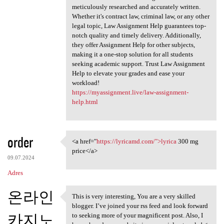
meticulously researched and accurately written.
Whether it's contract law, criminal law, or any other
legal topic, Law Assignment Help guarantees top-
notch quality and timely delivery. Additionally,
they offer Assignment Help for other subjects,
making it a one-stop solution for all students
seeking academic support. Trust Law Assignment
Help to elevate your grades and ease your
workload!
https://myassignment.live/law-assignment-
help.html
order
<a href="
https://lyricamd.com/">lyrica
300 mg
<a href="https://lyricamd.com
price</a>
09.07.2024
Adres
온라인
This is very interesting, You are a very skilled
This is very interesting, You
blogger. I’ve joined your rss feed and look forward
카지노
to seeking more of your magnificent post. Also, I