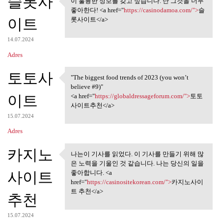
슬롯사
이 훌륭한 정보를 갖고 싶습니다. 난 그것을 너무
이 훌륭한 정보를 갖고 싶습니다.
좋아한다! <a href="
https://casinodamoa.com/">
슬
난 그것을 너무
이트
롯사이트</a>
14.07.2024
Adres
토토사
"The biggest food trends of 2023 (you won’t
"The biggest food trends of
believe #9)"
이트
<a href="
https://globaldressageforum.com/">
토토
사이트추천</a>
15.07.2024
Adres
카지노
나는이 기사를 읽었다. 이 기사를 만들기 위해 많
나는이 기사를 읽었다. 이 기사를
은 노력을 기울인 것 같습니다. 나는 당신의 일을
만들기 위해 많은
사이트
좋아합니다. <a
href="
https://casinositekorean.com/">
카지노사이
트 추천</a>
추천
15.07.2024