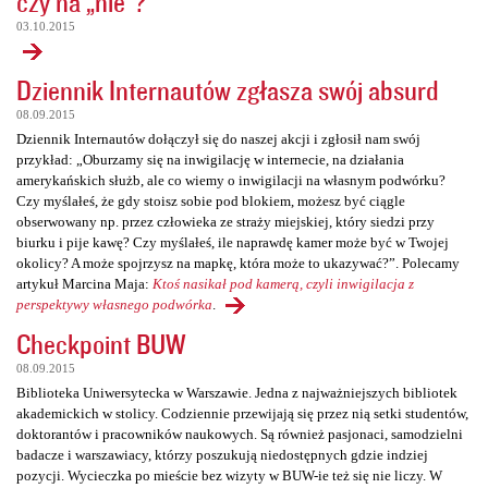
czy na „nie”?
03.10.2015
Dziennik Internautów zgłasza swój absurd
08.09.2015
Dziennik Internautów dołączył się do naszej akcji i zgłosił nam swój
przykład: „Oburzamy się na inwigilację w internecie, na działania
amerykańskich służb, ale co wiemy o inwigilacji na własnym podwórku?
Czy myślałeś, że gdy stoisz sobie pod blokiem, możesz być ciągle
obserwowany np. przez człowieka ze straży miejskiej, który siedzi przy
biurku i pije kawę? Czy myślałeś, ile naprawdę kamer może być w Twojej
okolicy? A może spojrzysz na mapkę, która może to ukazywać?”. Polecamy
artykuł Marcina Maja:
Ktoś nasikał pod kamerą, czyli inwigilacja z
perspektywy własnego podwórka
.
Checkpoint BUW
08.09.2015
Biblioteka Uniwersytecka w Warszawie. Jedna z najważniejszych bibliotek
akademickich w stolicy. Codziennie przewijają się przez nią setki studentów,
doktorantów i pracowników naukowych. Są również pasjonaci, samodzielni
badacze i warszawiacy, którzy poszukują niedostępnych gdzie indziej
pozycji. Wycieczka po mieście bez wizyty w BUW-ie też się nie liczy. W