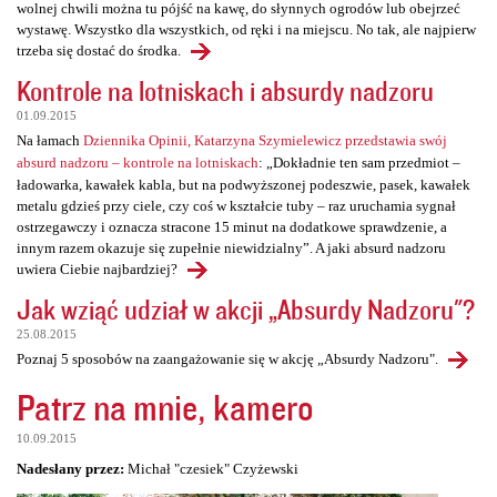
wolnej chwili można tu pójść na kawę, do słynnych ogrodów lub obejrzeć
wystawę. Wszystko dla wszystkich, od ręki i na miejscu. No tak, ale najpierw
trzeba się dostać do środka.
Kontrole na lotniskach i absurdy nadzoru
01.09.2015
Na łamach
Dziennika Opinii, Katarzyna Szymielewicz przedstawia swój
absurd nadzoru – kontrole na lotniskach
: „Dokładnie ten sam przedmiot –
ładowarka, kawałek kabla, but na podwyższonej podeszwie, pasek, kawałek
metalu gdzieś przy ciele, czy coś w kształcie tuby – raz uruchamia sygnał
ostrzegawczy i oznacza stracone 15 minut na dodatkowe sprawdzenie, a
innym razem okazuje się zupełnie niewidzialny”. A jaki absurd nadzoru
uwiera Ciebie najbardziej?
Jak wziąć udział w akcji „Absurdy Nadzoru"?
25.08.2015
Poznaj 5 sposobów na zaangażowanie się w akcję „Absurdy Nadzoru".
Patrz na mnie, kamero
10.09.2015
Nadesłany przez:
Michał "czesiek" Czyżewski