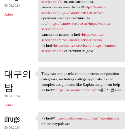
<a href=https://santex
service.ru</a>
вызов сантехника.
30.06.2024
вызов сантехника <a href=
https://santex-
service.ru>https://santex-service.ru</a>
.
Adres
срочный вызов сантехника <a
href=
https://santex-service.ru>https://santex-
service.ru</a>
.
сантехник вызов <a href=
https://santex-
service.ru>https://santex-service.ru</a>
.
<a href=
https://santex-service.ru>https://santex-
service.ru</a>
сантехник на дом.
대구의
They can be tips related to numerous composition
They can be tips related to
categories, including college applications and
밤
complex assignments like Kaplan assignment help
<a href="
https://www.daebams.org/">
대구의밤</a>
30.06.2024
Adres
drugs
<a href="
http://prednisonecsr.online/">prednisone
<a href="http://prednisonecsr
online paypal</a>
30.06.2024