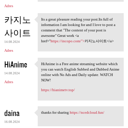
Adres
카지노
Its a great pleasure reading your post.Its full of
Its a great pleasure reading
information I am looking for and I love to post a
사이트
comment that "The content of your post is
awesome" Great work <a
href="
https://incopo.com/">
카지노사이트</a>
14.08.2024
Adres
HiAnime
HiAnime is a Free anime streaming website which
HiAnime is a Free anime
you can watch English Subbed and Dubbed Anime
14.08.2024
online with No Ads and Daily update. WATCH
NOW!
Adres
https://hianimetv.top/
daina
thanks for sharing
https://ncedcloud.fun/
thanks for sharing https:/
16.08.2024