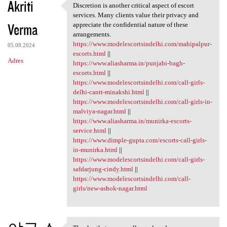
Akriti
Discretion is another critical aspect of escort
Discretion is another
services. Many clients value their privacy and
Verma
appreciate the confidential nature of these
arrangements.
https://www.modelescortsindelhi.com/mahipalpur-
05.08.2024
escorts.html
||
Adres
https://www.aliasharma.in/punjabi-bagh-
escorts.html
||
https://www.modelescortsindelhi.com/call-girls-
delhi-cantt-minakshi.html
||
https://www.modelescortsindelhi.com/call-girls-in-
malviya-nagar.html
||
https://www.aliasharma.in/munirka-escorts-
service.html
||
https://www.dimple-gupta.com/escorts-call-girls-
in-munirka.html
||
https://www.modelescortsindelhi.com/call-girls-
safdarjung-cindy.html
||
https://www.modelescortsindelhi.com/call-
girls/new-ashok-nagar.html