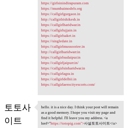
https://girlsinindirapuram.com
https://mumbaimodels.org
https://callgirlgurgaon.in
http://callgirlrishikesh.in
https://callgirlharidwar.in
https://callgirlujjain.in
https://callgirlsaket.in
https://singledate.in
https://callgirlmussooriee.in
http://callgirlharidwarr.in
https://callgirlsudaipur.in
https://callgirljaipurr.in/
https://callgirlsinharidwar.in
https://callgirlagra.in
https://callgirldelhii.in
https://callgirlaerocityescorts.com/
토토사
hello. it is a nice day. I think your post will remain
hello. it is a nice day. I
as a good memory. I hope you visit my page and
이트
find it helpful. I'll leave you my address. <a
href="
https://totopig.com">
사설토토사이트</a>