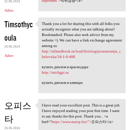
e
superman">
먹튀검증</a>
25.06.2024
n
Adres
t
Timsothyc
a
Thank you a lot for sharing this with all folks you
Thank you a lot for sharing
actually recognize what you are talking about!
r
oula
Bookmarked. Please also seek advice from my
z
website =). We can have a link exchange agreement
among us
e
26.06.2024
http://allmedbook.ru/load/fiziologija/anatomija_c
Adres
heloveka/34-1-0-488
купить диплом в краснодаре
http://michgpi.ru
купить диплом в клинцах
오피스
I have read your excellent post. This is a great job.
I have read your excellent
I have enjoyed reading your post first time. I want
타
to say thanks for this post. Thank you... <a
href="
https://www.starop.biz/">
오피스타</a>
26.06.2024