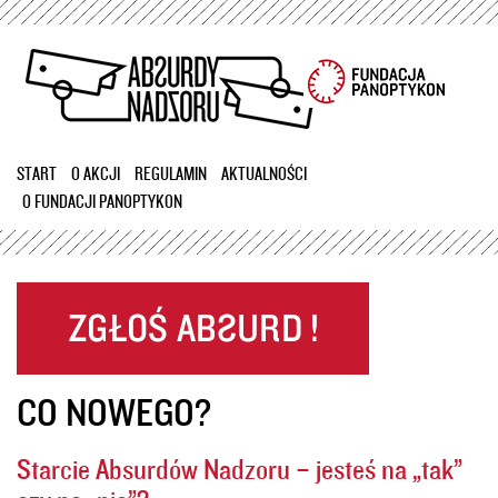
Przejdź
do
treści
START
O AKCJI
REGULAMIN
AKTUALNOŚCI
O FUNDACJI PANOPTYKON
CO NOWEGO?
Starcie Absurdów Nadzoru – jesteś na „tak”