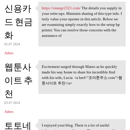
신용카
https://orange2321.com/
The details you supply in
https://orange2321.com/ The
your write-ups. Maintain sharing of this type info. I
드 현금
truly value your operate in this article. Below we
are examining simply exactly how to the setup hp
printer. You can resolve those concerns with the
화
assistance of
02.07.2024
Adres
웹툰사
Excitement surged through Mateo as he quickly
Excitement surged through
made his way home to share his incredible find
이트 추
with his wife, Lucia. <a href="조아툰주소.com">웹
툰사이트 추천</a>
천
03.07.2024
Adres
토토네
I enjoyed your blog. There is a lot of useful
I enjoyed your blog. There is