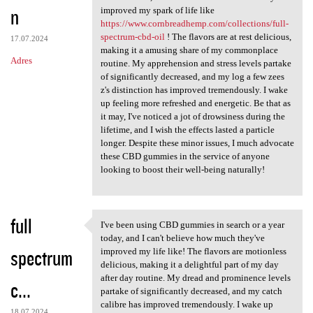
n
improved my spark of life like
https://www.cornbreadhemp.com/collections/full-
spectrum-cbd-oil
! The flavors are at rest delicious,
17.07.2024
making it a amusing share of my commonplace
Adres
routine. My apprehension and stress levels partake
of significantly decreased, and my log a few zees
z's distinction has improved tremendously. I wake
up feeling more refreshed and energetic. Be that as
it may, I've noticed a jot of drowsiness during the
lifetime, and I wish the effects lasted a particle
longer. Despite these minor issues, I much advocate
these CBD gummies in the service of anyone
looking to boost their well-being naturally!
full
I've been using CBD gummies in search or a year
I've been using CBD gummies
today, and I can't believe how much they've
spectrum
improved my life like! The flavors are motionless
delicious, making it a delightful part of my day
after day routine. My dread and prominence levels
c...
partake of significantly decreased, and my catch
calibre has improved tremendously. I wake up
18.07.2024