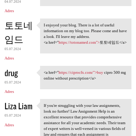
04.07.2024
Adres
토토네
I enjoyed your blog. There is a lot of useful
I enjoyed your blog. There is
information on my blog too. Please come and have
임드
a look. I'll leave my address.
<a href="
https://totonamed.com">
토토네임드</a>
05.07.2024
Adres
drug
<a href="
https://ciprocfx.com/">buy
cipro 500 mg
<a href="https://ciprocfx.com
online without prescription</a>
05.07.2024
Adres
Liza Liam
If you're struggling with your law assignments,
If you're struggling with
look no further! Law Assignment Help is an
05.07.2024
excellent resource that provides comprehensive
assistance for all your academic needs. Their team
Adres
of expert writers is well-versed in various fields of
law and ensures that each assignment is