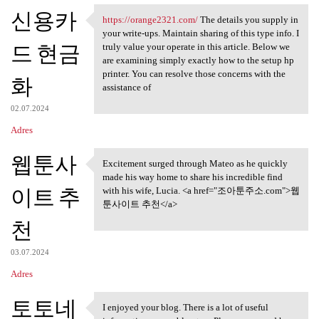
신용카
https://orange2321.com/
The details you supply in
https://orange2321.com/ The
your write-ups. Maintain sharing of this type info. I
드 현금
truly value your operate in this article. Below we
are examining simply exactly how to the setup hp
printer. You can resolve those concerns with the
화
assistance of
02.07.2024
Adres
웹툰사
Excitement surged through Mateo as he quickly
Excitement surged through
made his way home to share his incredible find
이트 추
with his wife, Lucia. <a href="조아툰주소.com">웹
툰사이트 추천</a>
천
03.07.2024
Adres
토토네
I enjoyed your blog. There is a lot of useful
I enjoyed your blog. There is