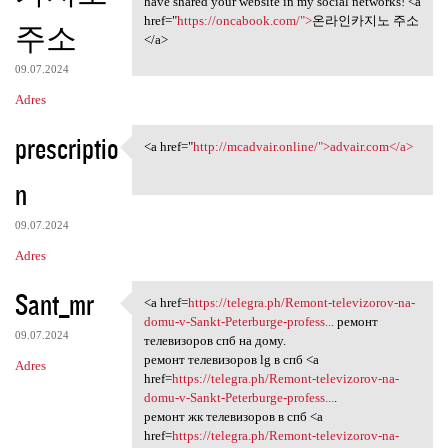
have shared your website in my social networks! <a
href="
https://oncabook.com/">
온라인카지노 주소
주소
</a>
09.07.2024
Adres
prescriptio
<a href="
http://mcadvair.online/">advair.com</a>
<a href="http://mcadvair
n
09.07.2024
Adres
Sant_mr
<a href=
https://telegra.ph/Remont-televizorov-na-
<a href=https://telegra.ph
domu-v-Sankt-Peterburge-profess...
ремонт
09.07.2024
телевизоров спб на дому.
ремонт телевизоров lg в спб <a
Adres
href=
https://telegra.ph/Remont-televizorov-na-
domu-v-Sankt-Peterburge-profess...
.
ремонт жк телевизоров в спб <a
href=
https://telegra.ph/Remont-televizorov-na-