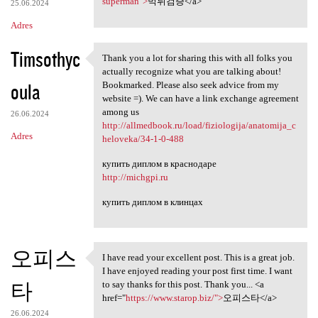
e
superman">
먹튀검증</a>
25.06.2024
n
Adres
t
Timsothyc
a
Thank you a lot for sharing this with all folks you
Thank you a lot for sharing
actually recognize what you are talking about!
r
oula
Bookmarked. Please also seek advice from my
z
website =). We can have a link exchange agreement
among us
e
26.06.2024
http://allmedbook.ru/load/fiziologija/anatomija_c
Adres
heloveka/34-1-0-488
купить диплом в краснодаре
http://michgpi.ru
купить диплом в клинцах
오피스
I have read your excellent post. This is a great job.
I have read your excellent
I have enjoyed reading your post first time. I want
타
to say thanks for this post. Thank you... <a
href="
https://www.starop.biz/">
오피스타</a>
26.06.2024