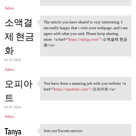
Adres
소액결
The article you have shared is very interesting. I
The article you have shared
am really happy that i visit your webpage, and i am
제 현금
agree with what you said. Please keep sharing
more. <a href="
https://eplqq.com/">
소액결제 현금
화</a>
화
01.07.2024
Adres
오피아
You have done a amazing job with you website <a
You have done a amazing job
href="
https://opartsite.com/">
오피아트</a>
트
01.07.2024
Adres
Tanya
Join our Escorts service.
Join our Escorts service.