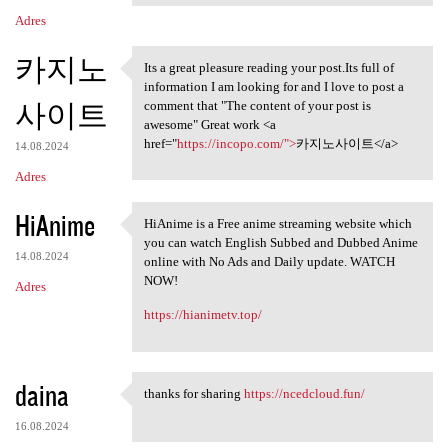
Adres
카지노
Its a great pleasure reading your post.Its full of
Its a great pleasure reading
information I am looking for and I love to post a
사이트
comment that "The content of your post is
awesome" Great work <a
href="
https://incopo.com/">
카지노사이트</a>
14.08.2024
Adres
HiAnime
HiAnime is a Free anime streaming website which
HiAnime is a Free anime
you can watch English Subbed and Dubbed Anime
14.08.2024
online with No Ads and Daily update. WATCH
NOW!
Adres
https://hianimetv.top/
daina
thanks for sharing
https://ncedcloud.fun/
thanks for sharing https:/
16.08.2024