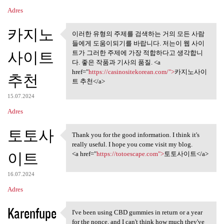
Adres
카지노
이러한 유형의 주제를 검색하는 거의 모든 사람
이러한 유형의 주제를 검색하는
들에게 도움이되기를 바랍니다. 저는이 웹 사이
거의 모든 사람들에게
사이트
트가 그러한 주제에 가장 적합하다고 생각합니
다. 좋은 작품과 기사의 품질. <a
href="
https://casinositekorean.com/">
카지노사이
추천
트 추천</a>
15.07.2024
Adres
토토사
Thank you for the good information. I think it's
Thank you for the good
really useful. I hope you come visit my blog.
이트
<a href="
https://totoescape.com">
토토사이트</a>
16.07.2024
Adres
Karenfupe
I've been using CBD gummies in return or a year
I've been using CBD gummies
for the nonce, and I can't think how much they've