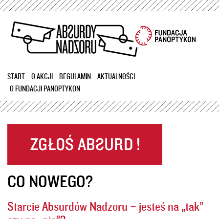
Przejdź
do
treści
START
O AKCJI
REGULAMIN
AKTUALNOŚCI
O FUNDACJI PANOPTYKON
CO NOWEGO?
Starcie Absurdów Nadzoru – jesteś na „tak”