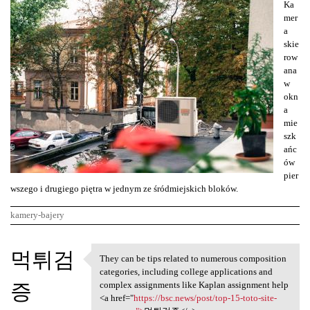
Ka
mer
a
skie
row
ana
w
okn
a
mie
szk
ańc
ów
pier
wszego i drugiego piętra w jednym ze śródmiejskich bloków.
kamery-bajery
K
먹튀검
They can be tips related to numerous composition
They can be tips related to
o
categories, including college applications and
증
m
complex assignments like Kaplan assignment help
<a href="
https://bsc.news/post/top-15-toto-site-