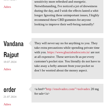
sensitivity more refreshed and energetic.
Notwithstanding, I've noticed a jot of drowsiness
Adres
during the day, and I wish the effects lasted a whit
longer. Ignoring these unimportant issues, I highly
recommend these CBD gummies for anyone
looking to improve their well-being naturally!
Vandana
They will never say no for anything to you. They
They will never say no for
take extra precautions while spending private time
Rajput
with you.
https://www.ghaziabadescorts.in/
are not
at all expensive. These services fit as per every
customer’s pocket size. You literally do not have to
19.07.2024
take away a hefty amount from your pocket so
Adres
don’t be worried about the money aspect.
order
<a href="
http://enolvadex.com/">nolvadex
20 mg
<a href="http://enolvadex.com
for sale</a>
21.07.2024
Adres