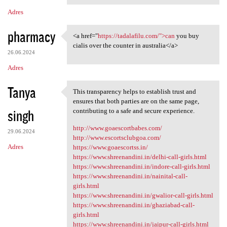
Adres
pharmacy
<a href="
https://tadalafilu.com/">can
you buy
<a href="https://tadalafilu
cialis over the counter in australia</a>
26.06.2024
Adres
Tanya
This transparency helps to establish trust and
This transparency helps to
ensures that both parties are on the same page,
singh
contributing to a safe and secure experience.
http://www.goaescortbabes.com/
29.06.2024
http://www.escortsclubgoa.com/
Adres
https://www.goaescortss.in/
https://www.shreenandini.in/delhi-call-girls.html
https://www.shreenandini.in/indore-call-girls.html
https://www.shreenandini.in/nainital-call-
girls.html
https://www.shreenandini.in/gwalior-call-girls.html
https://www.shreenandini.in/ghaziabad-call-
girls.html
https://www.shreenandini.in/jaipur-call-girls.html