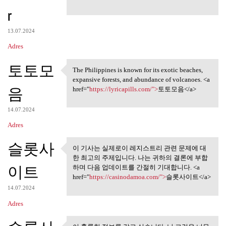
r
13.07.2024
Adres
토토모
The Philippines is known for its exotic beaches,
The Philippines is known for
expansive forests, and abundance of volcanoes. <a
음
href="
https://lyricapills.com/">
토토모음</a>
14.07.2024
Adres
슬롯사
이 기사는 실제로이 레지스트리 관련 문제에 대
이 기사는 실제로이 레지스트리
한 최고의 주제입니다. 나는 귀하의 결론에 부합
관련 문제에 대한
이트
하며 다음 업데이트를 간절히 기대합니다. <a
href="
https://casinodamoa.com/">
슬롯사이트</a>
14.07.2024
Adres