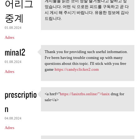
어리그
게시물을 읽는 것이 정말 즐거웠다고 말하고 싶
었습니다. 어떤 식 으로든 피드를 구독하고 곧 다
시 게시 해 주시기 바랍니다. 유용한 정보에 감사
중계
드립니다.
01.08.2024
Adres
mina12
Thank you for providing such useful information.
Thank you for providing such
I've been having trouble coming up with many
01.08.2024
questions about this topic. I'll stick with you free
game
https://candyclicker2.com
Adres
prescriptio
<a href="
https://lasixtbs.online/">lasix
drug for
<a href="https://lasixtbs
sale</a>
n
04.08.2024
Adres