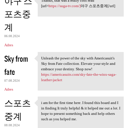
야구 스
Thanks, that was a really cool read
Thanks, that was a really
[url=
https://suga-tv.com/]
야구 스포츠중계[/url]
포츠중
계
06.08.2024
Adres
Sky from
Unleash the power of the sky with Americasuit's
Unleash the power of the sky
Sky from Fate collection. Elevate your style and
fate
embrace your destiny. Shop now!
https://americasuits.com/sky-fate-the-winx-saga-
leather-jacket
07.08.2024
Adres
스포츠
i am for the first time here. I found this board and I
i am for the first time here.
in finding It truly helpful & it helped me out a lot. I
중계
hope to present something back and help others
such as you helped me.
08.08.2024