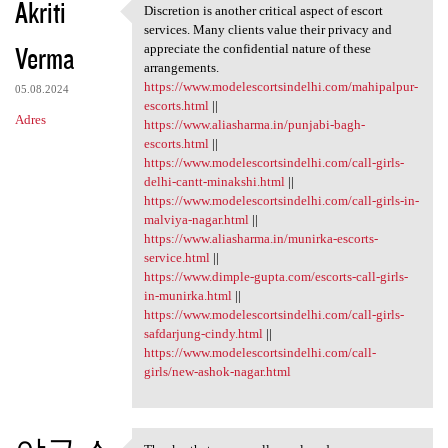
Akriti
Discretion is another critical aspect of escort
Discretion is another
services. Many clients value their privacy and
Verma
appreciate the confidential nature of these
arrangements.
https://www.modelescortsindelhi.com/mahipalpur-
05.08.2024
escorts.html
||
Adres
https://www.aliasharma.in/punjabi-bagh-
escorts.html
||
https://www.modelescortsindelhi.com/call-girls-
delhi-cantt-minakshi.html
||
https://www.modelescortsindelhi.com/call-girls-in-
malviya-nagar.html
||
https://www.aliasharma.in/munirka-escorts-
service.html
||
https://www.dimple-gupta.com/escorts-call-girls-
in-munirka.html
||
https://www.modelescortsindelhi.com/call-girls-
safdarjung-cindy.html
||
https://www.modelescortsindelhi.com/call-
girls/new-ashok-nagar.html