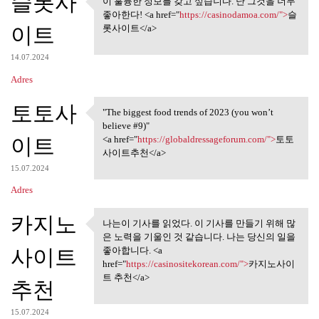
슬롯사
이 훌륭한 정보를 갖고 싶습니다. 난 그것을 너무
이 훌륭한 정보를 갖고 싶습니다.
좋아한다! <a href="
https://casinodamoa.com/">
슬
난 그것을 너무
이트
롯사이트</a>
14.07.2024
Adres
토토사
"The biggest food trends of 2023 (you won’t
"The biggest food trends of
believe #9)"
이트
<a href="
https://globaldressageforum.com/">
토토
사이트추천</a>
15.07.2024
Adres
카지노
나는이 기사를 읽었다. 이 기사를 만들기 위해 많
나는이 기사를 읽었다. 이 기사를
은 노력을 기울인 것 같습니다. 나는 당신의 일을
만들기 위해 많은
사이트
좋아합니다. <a
href="
https://casinositekorean.com/">
카지노사이
트 추천</a>
추천
15.07.2024