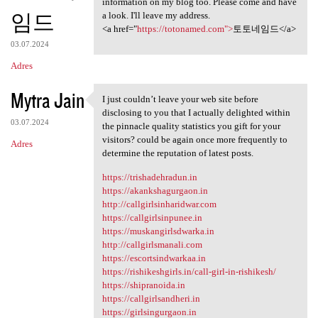
information on my blog too. Please come and have
임드
a look. I'll leave my address.
<a href="
https://totonamed.com">
토토네임드</a>
03.07.2024
Adres
Mytra Jain
I just couldn’t leave your web site before
I just couldn’t leave your
disclosing to you that I actually delighted within
03.07.2024
the pinnacle quality statistics you gift for your
visitors? could be again once more frequently to
Adres
determine the reputation of latest posts.
https://trishadehradun.in
https://akankshagurgaon.in
http://callgirlsinharidwar.com
https://callgirlsinpunee.in
https://muskangirlsdwarka.in
http://callgirlsmanali.com
https://escortsindwarkaa.in
https://rishikeshgirls.in/call-girl-in-rishikesh/
https://shipranoida.in
https://callgirlsandheri.in
https://girlsingurgaon.in