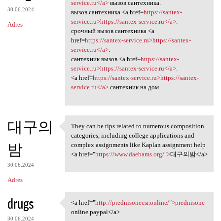
<a href=https://santex
service.ru</a>
вызов сантехника.
30.06.2024
вызов сантехника <a href=
https://santex-
service.ru>https://santex-service.ru</a>
.
Adres
срочный вызов сантехника <a
href=
https://santex-service.ru>https://santex-
service.ru</a>
.
сантехник вызов <a href=
https://santex-
service.ru>https://santex-service.ru</a>
.
<a href=
https://santex-service.ru>https://santex-
service.ru</a>
сантехник на дом.
대구의
They can be tips related to numerous composition
They can be tips related to
categories, including college applications and
밤
complex assignments like Kaplan assignment help
<a href="
https://www.daebams.org/">
대구의밤</a>
30.06.2024
Adres
drugs
<a href="
http://prednisonecsr.online/">prednisone
<a href="http://prednisonecsr
online paypal</a>
30.06.2024