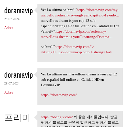
doramavip
Ver Lo último <a href="
https://doramavip.com/my-
Ver Lo último <a href="https:
marvellous-dream-is-yougl-yuri-capitulo-12-sub-...
29.07.2024
marvellous dream is you cap 12 sub
español</strong></a> full online en Calidad HD en
Adres
<a href="
https://doramavip.com/series/my-
marvellous-dream-is-you/"><strong>Dorama...
.
<a href="
https://doramavip.com/">
<strong>https://doramavip.com/</strong></a>
doramavip
Ver Lo último my marvellous dream is you cap 12
Ver Lo último my marvellous
sub español full online en Calidad HD en
29.07.2024
DoramasVIP.
Adres
https://doramavip.com/
프리미
https://bbangtv.com/
꽤 좋은 게시물입니다. 방금
https://bbangtv.com/ 꽤 좋은
귀하의 블로그를 우연히 발견하고 귀하의 블로그