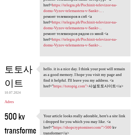
href=
https://telegra.ph/Pochinit-televizor-na-
domu-Vyzov-telemastera-v-Sankt-...
.
ремонт телевизоров в спб <a
href=
https://telegra.ph/Pochinit-televizor-na-
domu-Vyzov-telemastera-v-Sankt-...
ремонт телевизоров рядом со мной <a
href=
https://telegra.ph/Pochinit-televizor-na-
domu-Vyzov-telemastera-v-Sankt-...
토토사
hello. it is a nice day. I think your post will remain
hello. it is a nice day. I
as a good memory. I hope you visit my page and
이트
find it helpful. I'll leave you my address. <a
href="
https://totopig.com">
사설토토사이트</a>
10.07.2024
Adres
500 kv
Your article looks really adorable, here's a site link
Your article looks really
i dropped for you which you may like. <a
transforme
href="
https://shopcryptominer.com/">500
kv
transformer</a>