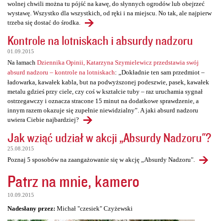
wolnej chwili można tu pójść na kawę, do słynnych ogrodów lub obejrzeć
wystawę. Wszystko dla wszystkich, od ręki i na miejscu. No tak, ale najpierw
trzeba się dostać do środka.
Kontrole na lotniskach i absurdy nadzoru
01.09.2015
Na łamach
Dziennika Opinii, Katarzyna Szymielewicz przedstawia swój
absurd nadzoru – kontrole na lotniskach
: „Dokładnie ten sam przedmiot –
ładowarka, kawałek kabla, but na podwyższonej podeszwie, pasek, kawałek
metalu gdzieś przy ciele, czy coś w kształcie tuby – raz uruchamia sygnał
ostrzegawczy i oznacza stracone 15 minut na dodatkowe sprawdzenie, a
innym razem okazuje się zupełnie niewidzialny”. A jaki absurd nadzoru
uwiera Ciebie najbardziej?
Jak wziąć udział w akcji „Absurdy Nadzoru"?
25.08.2015
Poznaj 5 sposobów na zaangażowanie się w akcję „Absurdy Nadzoru".
Patrz na mnie, kamero
10.09.2015
Nadesłany przez:
Michał "czesiek" Czyżewski