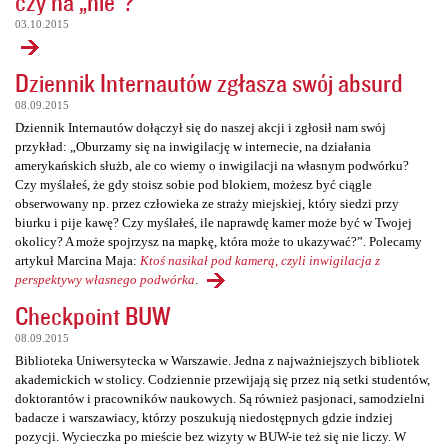
czy na „nie”?
03.10.2015
Dziennik Internautów zgłasza swój absurd
08.09.2015
Dziennik Internautów dołączył się do naszej akcji i zgłosił nam swój
przykład: „Oburzamy się na inwigilację w internecie, na działania
amerykańskich służb, ale co wiemy o inwigilacji na własnym podwórku?
Czy myślałeś, że gdy stoisz sobie pod blokiem, możesz być ciągle
obserwowany np. przez człowieka ze straży miejskiej, który siedzi przy
biurku i pije kawę? Czy myślałeś, ile naprawdę kamer może być w Twojej
okolicy? A może spojrzysz na mapkę, która może to ukazywać?”. Polecamy
artykuł Marcina Maja:
Ktoś nasikał pod kamerą, czyli inwigilacja z
perspektywy własnego podwórka
.
Checkpoint BUW
08.09.2015
Biblioteka Uniwersytecka w Warszawie. Jedna z najważniejszych bibliotek
akademickich w stolicy. Codziennie przewijają się przez nią setki studentów,
doktorantów i pracowników naukowych. Są również pasjonaci, samodzielni
badacze i warszawiacy, którzy poszukują niedostępnych gdzie indziej
pozycji. Wycieczka po mieście bez wizyty w BUW-ie też się nie liczy. W