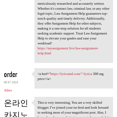
meticulously researched and accurately written.
Whether it's contract law, criminal law, or any other
legal topic, Law Assignment Help guarantees top-
notch quality and timely delivery. Additionally,
they offer Assignment Help for other subjects,
making it a one-stop solution for all students
seeking academic support. Trust Law Assignment
Help to elevate your grades and ease your
workload!
https://myassignment.live/law-assignment-
help.html
order
<a href="
https://lyricamd.com/">lyrica
300 mg
<a href="https://lyricamd.com
price</a>
09.07.2024
Adres
온라인
This is very interesting, You are a very skilled
This is very interesting, You
blogger. I’ve joined your rss feed and look forward
카지노
to seeking more of your magnificent post. Also, I