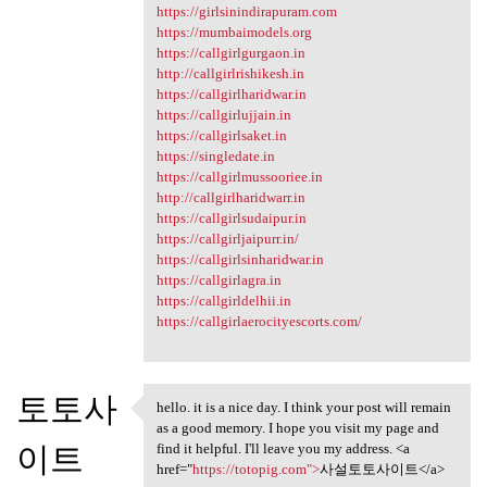
https://girlsinindirapuram.com
https://mumbaimodels.org
https://callgirlgurgaon.in
http://callgirlrishikesh.in
https://callgirlharidwar.in
https://callgirlujjain.in
https://callgirlsaket.in
https://singledate.in
https://callgirlmussooriee.in
http://callgirlharidwarr.in
https://callgirlsudaipur.in
https://callgirljaipurr.in/
https://callgirlsinharidwar.in
https://callgirlagra.in
https://callgirldelhii.in
https://callgirlaerocityescorts.com/
토토사
hello. it is a nice day. I think your post will remain
hello. it is a nice day. I
as a good memory. I hope you visit my page and
이트
find it helpful. I'll leave you my address. <a
href="
https://totopig.com">
사설토토사이트</a>