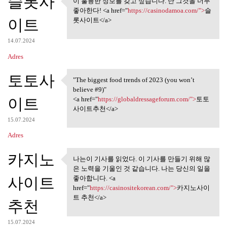
슬롯사
이 훌륭한 정보를 갖고 싶습니다. 난 그것을 너무
이 훌륭한 정보를 갖고 싶습니다.
좋아한다! <a href="
https://casinodamoa.com/">
슬
난 그것을 너무
이트
롯사이트</a>
14.07.2024
Adres
토토사
"The biggest food trends of 2023 (you won’t
"The biggest food trends of
believe #9)"
이트
<a href="
https://globaldressageforum.com/">
토토
사이트추천</a>
15.07.2024
Adres
카지노
나는이 기사를 읽었다. 이 기사를 만들기 위해 많
나는이 기사를 읽었다. 이 기사를
은 노력을 기울인 것 같습니다. 나는 당신의 일을
만들기 위해 많은
사이트
좋아합니다. <a
href="
https://casinositekorean.com/">
카지노사이
트 추천</a>
추천
15.07.2024