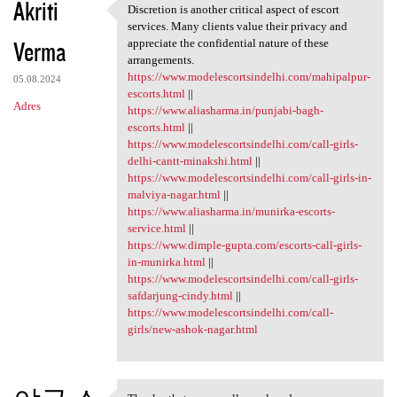
Akriti
Discretion is another critical aspect of escort
Discretion is another
services. Many clients value their privacy and
Verma
appreciate the confidential nature of these
arrangements.
https://www.modelescortsindelhi.com/mahipalpur-
05.08.2024
escorts.html
||
Adres
https://www.aliasharma.in/punjabi-bagh-
escorts.html
||
https://www.modelescortsindelhi.com/call-girls-
delhi-cantt-minakshi.html
||
https://www.modelescortsindelhi.com/call-girls-in-
malviya-nagar.html
||
https://www.aliasharma.in/munirka-escorts-
service.html
||
https://www.dimple-gupta.com/escorts-call-girls-
in-munirka.html
||
https://www.modelescortsindelhi.com/call-girls-
safdarjung-cindy.html
||
https://www.modelescortsindelhi.com/call-
girls/new-ashok-nagar.html