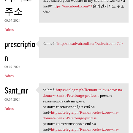
have shared your website in my social networks! <a
href="
https://oncabook.com/">
온라인카지노 주소
주소
</a>
09.07.2024
Adres
prescriptio
<a href="
http://mcadvair.online/">advair.com</a>
<a href="http://mcadvair
n
09.07.2024
Adres
Sant_mr
<a href=
https://telegra.ph/Remont-televizorov-na-
<a href=https://telegra.ph
domu-v-Sankt-Peterburge-profess...
ремонт
09.07.2024
телевизоров спб на дому.
ремонт телевизоров lg в спб <a
Adres
href=
https://telegra.ph/Remont-televizorov-na-
domu-v-Sankt-Peterburge-profess...
.
ремонт жк телевизоров в спб <a
href=
https://telegra.ph/Remont-televizorov-na-