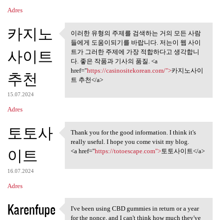
Adres
카지노
이러한 유형의 주제를 검색하는 거의 모든 사람
이러한 유형의 주제를 검색하는
들에게 도움이되기를 바랍니다. 저는이 웹 사이
거의 모든 사람들에게
사이트
트가 그러한 주제에 가장 적합하다고 생각합니
다. 좋은 작품과 기사의 품질. <a
href="
https://casinositekorean.com/">
카지노사이
추천
트 추천</a>
15.07.2024
Adres
토토사
Thank you for the good information. I think it's
Thank you for the good
really useful. I hope you come visit my blog.
이트
<a href="
https://totoescape.com">
토토사이트</a>
16.07.2024
Adres
Karenfupe
I've been using CBD gummies in return or a year
I've been using CBD gummies
for the nonce, and I can't think how much they've