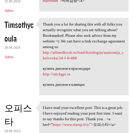
e
superman">
먹튀검증</a>
25.06.2024
n
Adres
t
Timsothyc
a
Thank you a lot for sharing this with all folks you
Thank you a lot for sharing
actually recognize what you are talking about!
r
oula
Bookmarked. Please also seek advice from my
z
website =). We can have a link exchange agreement
among us
e
26.06.2024
http://allmedbook.ru/load/fiziologija/anatomija_c
Adres
heloveka/34-1-0-488
купить диплом в краснодаре
http://michgpi.ru
купить диплом в клинцах
오피스
I have read your excellent post. This is a great job.
I have read your excellent
I have enjoyed reading your post first time. I want
타
to say thanks for this post. Thank you... <a
href="
https://www.starop.biz/">
오피스타</a>
26.06.2024