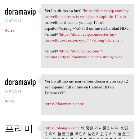
doramavip
Ver Lo último <a href="
https://doramavip.com/my-
Ver Lo último <a href="https:
marvellous-dream-is-yougl-yuri-capitulo-12-sub-...
29.07.2024
marvellous dream is you cap 12 sub
español</strong></a> full online en Calidad HD en
Adres
<a href="
https://doramavip.com/series/my-
marvellous-dream-is-you/"><strong>Dorama...
.
<a href="
https://doramavip.com/">
<strong>https://doramavip.com/</strong></a>
doramavip
Ver Lo último my marvellous dream is you cap 12
Ver Lo último my marvellous
sub español full online en Calidad HD en
29.07.2024
DoramasVIP.
Adres
https://doramavip.com/
프리미
https://bbangtv.com/
꽤 좋은 게시물입니다. 방금
https://bbangtv.com/ 꽤 좋은
귀하의 블로그를 우연히 발견하고 귀하의 블로그