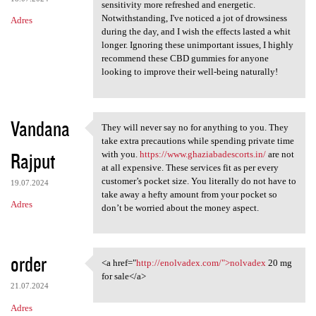
sensitivity more refreshed and energetic.
Notwithstanding, I've noticed a jot of drowsiness
Adres
during the day, and I wish the effects lasted a whit
longer. Ignoring these unimportant issues, I highly
recommend these CBD gummies for anyone
looking to improve their well-being naturally!
Vandana
They will never say no for anything to you. They
They will never say no for
take extra precautions while spending private time
Rajput
with you.
https://www.ghaziabadescorts.in/
are not
at all expensive. These services fit as per every
customer’s pocket size. You literally do not have to
19.07.2024
take away a hefty amount from your pocket so
Adres
don’t be worried about the money aspect.
order
<a href="
http://enolvadex.com/">nolvadex
20 mg
<a href="http://enolvadex.com
for sale</a>
21.07.2024
Adres