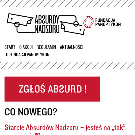
Przejdź
do
treści
START
O AKCJI
REGULAMIN
AKTUALNOŚCI
O FUNDACJI PANOPTYKON
CO NOWEGO?
Starcie Absurdów Nadzoru – jesteś na „tak”