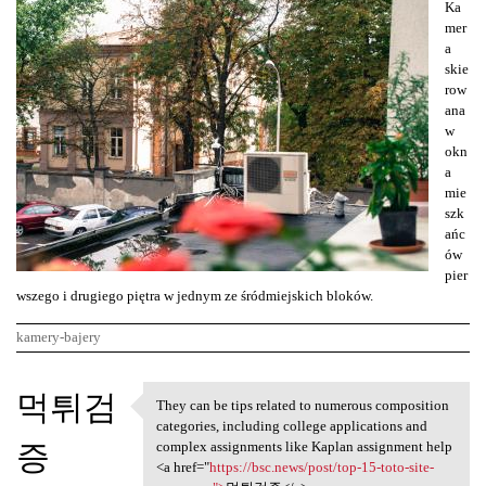
Ka
mer
a
skie
row
ana
w
okn
a
mie
szk
ańc
ów
pier
wszego i drugiego piętra w jednym ze śródmiejskich bloków.
kamery-bajery
K
먹튀검
They can be tips related to numerous composition
They can be tips related to
o
categories, including college applications and
증
m
complex assignments like Kaplan assignment help
<a href="
https://bsc.news/post/top-15-toto-site-