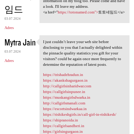
information on my blog too. Please come and have
임드
a look. I'll leave my address.
<a href="
https://totonamed.com">
토토네임드</a>
03.07.2024
Adres
Mytra Jain
I just couldn’t leave your web site before
I just couldn’t leave your
disclosing to you that I actually delighted within
03.07.2024
the pinnacle quality statistics you gift for your
visitors? could be again once more frequently to
Adres
determine the reputation of latest posts.
https://trishadehradun.in
https://akankshagurgaon.in
http://callgirlsinharidwar.com
https://callgirlsinpunee.in
https://muskangirlsdwarka.in
http://callgirlsmanali.com
https://escortsindwarkaa.in
https://rishikeshgirls.in/call-girl-in-rishikesh/
https://shipranoida.in
https://callgirlsandheri.in
https://girlsingurgaon.in