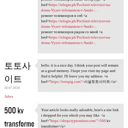
href=
https://telegra.ph/Pochinit-televizor-na-
domu-Vyzov-telemastera-v-Sankt-...
.
ремонт телевизоров в спб <a
href=
https://telegra.ph/Pochinit-televizor-na-
domu-Vyzov-telemastera-v-Sankt-...
ремонт телевизоров рядом со мной <a
href=
https://telegra.ph/Pochinit-televizor-na-
domu-Vyzov-telemastera-v-Sankt-...
토토사
hello. it is a nice day. I think your post will remain
hello. it is a nice day. I
as a good memory. I hope you visit my page and
이트
find it helpful. I'll leave you my address. <a
href="
https://totopig.com">
사설토토사이트</a>
10.07.2024
Adres
500 kv
Your article looks really adorable, here's a site link
Your article looks really
i dropped for you which you may like. <a
transforme
href="
https://shopcryptominer.com/">500
kv
transformer</a>