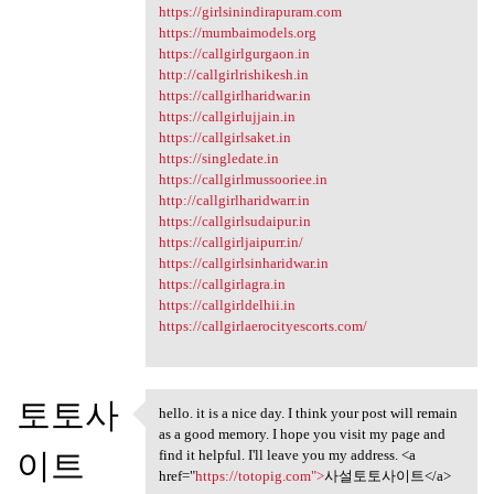
https://girlsinindirapuram.com
https://mumbaimodels.org
https://callgirlgurgaon.in
http://callgirlrishikesh.in
https://callgirlharidwar.in
https://callgirlujjain.in
https://callgirlsaket.in
https://singledate.in
https://callgirlmussooriee.in
http://callgirlharidwarr.in
https://callgirlsudaipur.in
https://callgirljaipurr.in/
https://callgirlsinharidwar.in
https://callgirlagra.in
https://callgirldelhii.in
https://callgirlaerocityescorts.com/
토토사
hello. it is a nice day. I think your post will remain
hello. it is a nice day. I
as a good memory. I hope you visit my page and
이트
find it helpful. I'll leave you my address. <a
href="
https://totopig.com">
사설토토사이트</a>