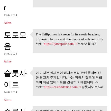
r
13.07.2024
Adres
토토모
The Philippines is known for its exotic beaches,
The Philippines is known for
expansive forests, and abundance of volcanoes. <a
음
href="
https://lyricapills.com/">
토토모음</a>
14.07.2024
Adres
슬롯사
이 기사는 실제로이 레지스트리 관련 문제에 대
이 기사는 실제로이 레지스트리
한 최고의 주제입니다. 나는 귀하의 결론에 부합
관련 문제에 대한
이트
하며 다음 업데이트를 간절히 기대합니다. <a
href="
https://casinodamoa.com/">
슬롯사이트</a>
14.07.2024
Adres