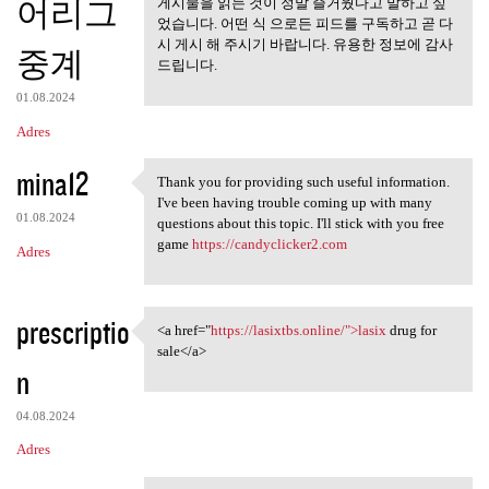
어리그
게시물을 읽는 것이 정말 즐거웠다고 말하고 싶
었습니다. 어떤 식 으로든 피드를 구독하고 곧 다
시 게시 해 주시기 바랍니다. 유용한 정보에 감사
중계
드립니다.
01.08.2024
Adres
mina12
Thank you for providing such useful information.
Thank you for providing such
I've been having trouble coming up with many
01.08.2024
questions about this topic. I'll stick with you free
game
https://candyclicker2.com
Adres
prescriptio
<a href="
https://lasixtbs.online/">lasix
drug for
<a href="https://lasixtbs
sale</a>
n
04.08.2024
Adres