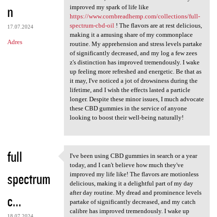
n
improved my spark of life like
https://www.cornbreadhemp.com/collections/full-
spectrum-cbd-oil
! The flavors are at rest delicious,
17.07.2024
making it a amusing share of my commonplace
Adres
routine. My apprehension and stress levels partake
of significantly decreased, and my log a few zees
z's distinction has improved tremendously. I wake
up feeling more refreshed and energetic. Be that as
it may, I've noticed a jot of drowsiness during the
lifetime, and I wish the effects lasted a particle
longer. Despite these minor issues, I much advocate
these CBD gummies in the service of anyone
looking to boost their well-being naturally!
full
I've been using CBD gummies in search or a year
I've been using CBD gummies
today, and I can't believe how much they've
spectrum
improved my life like! The flavors are motionless
delicious, making it a delightful part of my day
after day routine. My dread and prominence levels
c...
partake of significantly decreased, and my catch
calibre has improved tremendously. I wake up
18.07.2024