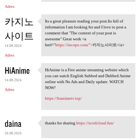
Adres
카지노
Its a great pleasure reading your post.Its full of
Its a great pleasure reading
information I am looking for and I love to post a
사이트
comment that "The content of your post is
awesome" Great work <a
href="
https://incopo.com/">
카지노사이트</a>
14.08.2024
Adres
HiAnime
HiAnime is a Free anime streaming website which
HiAnime is a Free anime
you can watch English Subbed and Dubbed Anime
14.08.2024
online with No Ads and Daily update. WATCH
NOW!
Adres
https://hianimetv.top/
daina
thanks for sharing
https://ncedcloud.fun/
thanks for sharing https:/
16.08.2024