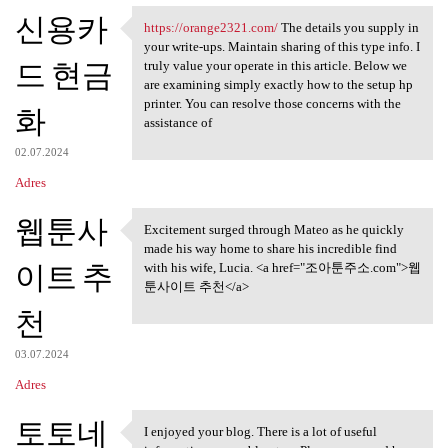
신용카
https://orange2321.com/
The details you supply in
https://orange2321.com/ The
your write-ups. Maintain sharing of this type info. I
드 현금
truly value your operate in this article. Below we
are examining simply exactly how to the setup hp
printer. You can resolve those concerns with the
화
assistance of
02.07.2024
Adres
웹툰사
Excitement surged through Mateo as he quickly
Excitement surged through
made his way home to share his incredible find
이트 추
with his wife, Lucia. <a href="조아툰주소.com">웹
툰사이트 추천</a>
천
03.07.2024
Adres
토토네
I enjoyed your blog. There is a lot of useful
I enjoyed your blog. There is