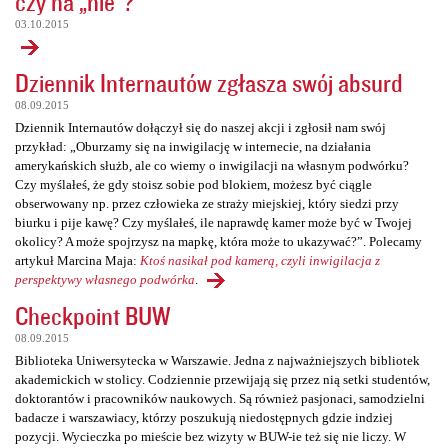
czy na „nie”?
03.10.2015
Dziennik Internautów zgłasza swój absurd
08.09.2015
Dziennik Internautów dołączył się do naszej akcji i zgłosił nam swój
przykład: „Oburzamy się na inwigilację w internecie, na działania
amerykańskich służb, ale co wiemy o inwigilacji na własnym podwórku?
Czy myślałeś, że gdy stoisz sobie pod blokiem, możesz być ciągle
obserwowany np. przez człowieka ze straży miejskiej, który siedzi przy
biurku i pije kawę? Czy myślałeś, ile naprawdę kamer może być w Twojej
okolicy? A może spojrzysz na mapkę, która może to ukazywać?”. Polecamy
artykuł Marcina Maja:
Ktoś nasikał pod kamerą, czyli inwigilacja z
perspektywy własnego podwórka
.
Checkpoint BUW
08.09.2015
Biblioteka Uniwersytecka w Warszawie. Jedna z najważniejszych bibliotek
akademickich w stolicy. Codziennie przewijają się przez nią setki studentów,
doktorantów i pracowników naukowych. Są również pasjonaci, samodzielni
badacze i warszawiacy, którzy poszukują niedostępnych gdzie indziej
pozycji. Wycieczka po mieście bez wizyty w BUW-ie też się nie liczy. W