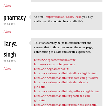
Adres
pharmacy
<a href="
https://tadalafilu.com/">can
you buy
<a href="https://tadalafilu
cialis over the counter in australia</a>
26.06.2024
Adres
Tanya
This transparency helps to establish trust and
This transparency helps to
ensures that both parties are on the same page,
singh
contributing to a safe and secure experience.
http://www.goaescortbabes.com/
29.06.2024
http://www.escortsclubgoa.com/
Adres
https://www.goaescortss.in/
https://www.shreenandini.in/delhi-call-girls.html
https://www.shreenandini.in/indore-call-girls.html
https://www.shreenandini.in/nainital-call-
girls.html
https://www.shreenandini.in/gwalior-call-girls.html
https://www.shreenandini.in/ghaziabad-call-
girls.html
https://www.shreenandini.in/jaipur-call-girls.html