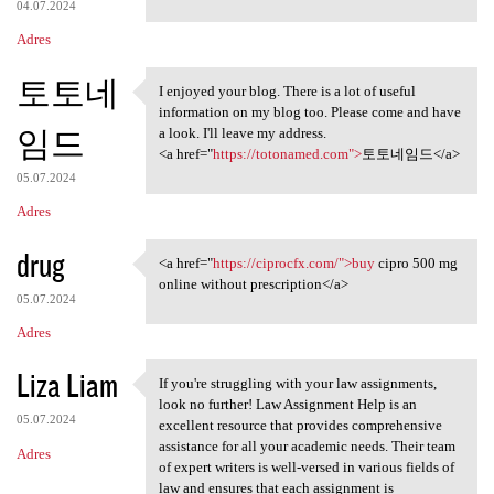
04.07.2024
Adres
토토네
I enjoyed your blog. There is a lot of useful
I enjoyed your blog. There is
information on my blog too. Please come and have
임드
a look. I'll leave my address.
<a href="
https://totonamed.com">
토토네임드</a>
05.07.2024
Adres
drug
<a href="
https://ciprocfx.com/">buy
cipro 500 mg
<a href="https://ciprocfx.com
online without prescription</a>
05.07.2024
Adres
Liza Liam
If you're struggling with your law assignments,
If you're struggling with
look no further! Law Assignment Help is an
05.07.2024
excellent resource that provides comprehensive
assistance for all your academic needs. Their team
Adres
of expert writers is well-versed in various fields of
law and ensures that each assignment is