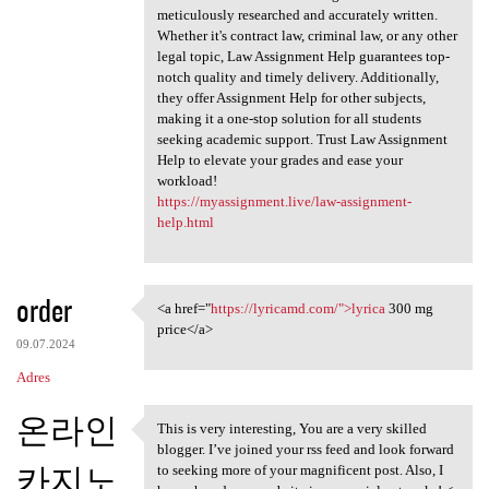
meticulously researched and accurately written.
Whether it's contract law, criminal law, or any other
legal topic, Law Assignment Help guarantees top-
notch quality and timely delivery. Additionally,
they offer Assignment Help for other subjects,
making it a one-stop solution for all students
seeking academic support. Trust Law Assignment
Help to elevate your grades and ease your
workload!
https://myassignment.live/law-assignment-
help.html
order
<a href="
https://lyricamd.com/">lyrica
300 mg
<a href="https://lyricamd.com
price</a>
09.07.2024
Adres
온라인
This is very interesting, You are a very skilled
This is very interesting, You
blogger. I’ve joined your rss feed and look forward
카지노
to seeking more of your magnificent post. Also, I