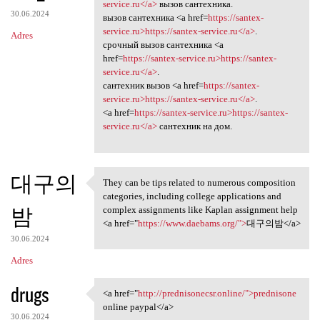
<a href=https://santex
service.ru</a>
вызов сантехника.
30.06.2024
вызов сантехника <a href=
https://santex-
service.ru>https://santex-service.ru</a>
.
Adres
срочный вызов сантехника <a
href=
https://santex-service.ru>https://santex-
service.ru</a>
.
сантехник вызов <a href=
https://santex-
service.ru>https://santex-service.ru</a>
.
<a href=
https://santex-service.ru>https://santex-
service.ru</a>
сантехник на дом.
대구의
They can be tips related to numerous composition
They can be tips related to
categories, including college applications and
밤
complex assignments like Kaplan assignment help
<a href="
https://www.daebams.org/">
대구의밤</a>
30.06.2024
Adres
drugs
<a href="
http://prednisonecsr.online/">prednisone
<a href="http://prednisonecsr
online paypal</a>
30.06.2024