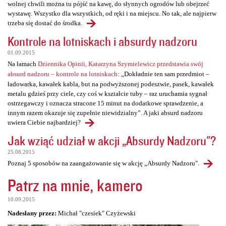
wolnej chwili można tu pójść na kawę, do słynnych ogrodów lub obejrzeć
wystawę. Wszystko dla wszystkich, od ręki i na miejscu. No tak, ale najpierw
trzeba się dostać do środka.
Kontrole na lotniskach i absurdy nadzoru
01.09.2015
Na łamach
Dziennika Opinii, Katarzyna Szymielewicz przedstawia swój
absurd nadzoru – kontrole na lotniskach
: „Dokładnie ten sam przedmiot –
ładowarka, kawałek kabla, but na podwyższonej podeszwie, pasek, kawałek
metalu gdzieś przy ciele, czy coś w kształcie tuby – raz uruchamia sygnał
ostrzegawczy i oznacza stracone 15 minut na dodatkowe sprawdzenie, a
innym razem okazuje się zupełnie niewidzialny”. A jaki absurd nadzoru
uwiera Ciebie najbardziej?
Jak wziąć udział w akcji „Absurdy Nadzoru"?
25.08.2015
Poznaj 5 sposobów na zaangażowanie się w akcję „Absurdy Nadzoru".
Patrz na mnie, kamero
10.09.2015
Nadesłany przez:
Michał "czesiek" Czyżewski