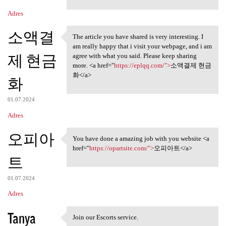
Adres
소액결
The article you have shared is very interesting. I
The article you have shared
am really happy that i visit your webpage, and i am
제 현금
agree with what you said. Please keep sharing
more. <a href="
https://eplqq.com/">
소액결제 현금
화</a>
화
01.07.2024
Adres
오피아
You have done a amazing job with you website <a
You have done a amazing job
href="
https://opartsite.com/">
오피아트</a>
트
01.07.2024
Adres
Tanya
Join our Escorts service.
Join our Escorts service.