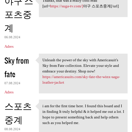
야구 스
Thanks, that was a really cool read
Thanks, that was a really
[url=
https://suga-tv.com/]
야구 스포츠중계[/url]
포츠중
계
06.08.2024
Adres
Sky from
Unleash the power of the sky with Americasuit's
Unleash the power of the sky
Sky from Fate collection. Elevate your style and
fate
embrace your destiny. Shop now!
https://americasuits.com/sky-fate-the-winx-saga-
leather-jacket
07.08.2024
Adres
스포츠
i am for the first time here. I found this board and I
i am for the first time here.
in finding It truly helpful & it helped me out a lot. I
중계
hope to present something back and help others
such as you helped me.
08.08.2024