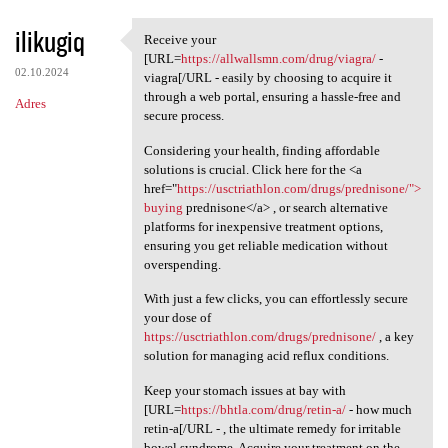
ilikugiq
Receive your
Receive your [URL=https:/
[URL=
https://allwallsmn.com/drug/viagra/
-
02.10.2024
viagra[/URL - easily by choosing to acquire it
through a web portal, ensuring a hassle-free and
Adres
secure process.
Considering your health, finding affordable
solutions is crucial. Click here for the <a
href="
https://usctriathlon.com/drugs/prednisone/">
buying
prednisone</a> , or search alternative
platforms for inexpensive treatment options,
ensuring you get reliable medication without
overspending.
With just a few clicks, you can effortlessly secure
your dose of
https://usctriathlon.com/drugs/prednisone/
, a key
solution for managing acid reflux conditions.
Keep your stomach issues at bay with
[URL=
https://bhtla.com/drug/retin-a/
- how much
retin-a[/URL - , the ultimate remedy for irritable
bowel syndrome. Acquire your treatment on the