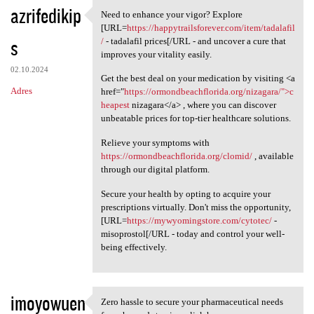
azrifedikip
Need to enhance your vigor? Explore
Need to enhance your vigor?
[URL=
https://happytrailsforever.com/item/tadalafil
s
/
- tadalafil prices[/URL - and uncover a cure that
improves your vitality easily.
02.10.2024
Get the best deal on your medication by visiting <a
Adres
href="
https://ormondbeachflorida.org/nizagara/">c
heapest
nizagara</a> , where you can discover
unbeatable prices for top-tier healthcare solutions.
Relieve your symptoms with
https://ormondbeachflorida.org/clomid/
, available
through our digital platform.
Secure your health by opting to acquire your
prescriptions virtually. Don't miss the opportunity,
[URL=
https://mywyomingstore.com/cytotec/
-
misoprostol[/URL - today and control your well-
being effectively.
imoyowuen
Zero hassle to secure your pharmaceutical needs
Zero hassle to secure your