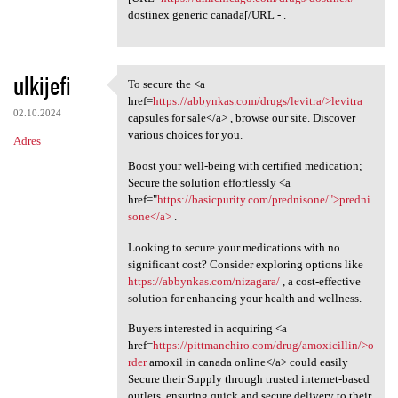
dostinex generic canada[/URL - .
ulkijefi
To secure the <a
To secure the <a href=https:/
href=
https://abbynkas.com/drugs/levitra/>levitra
02.10.2024
capsules for sale</a> , browse our site. Discover
various choices for you.
Adres
Boost your well-being with certified medication;
Secure the solution effortlessly <a
href="
https://basicpurity.com/prednisone/">predni
sone</a>
.
Looking to secure your medications with no
significant cost? Consider exploring options like
https://abbynkas.com/nizagara/
, a cost-effective
solution for enhancing your health and wellness.
Buyers interested in acquiring <a
href=
https://pittmanchiro.com/drug/amoxicillin/>o
rder
amoxil in canada online</a> could easily
Secure their Supply through trusted internet-based
outlets, ensuring quick and secure delivery to their