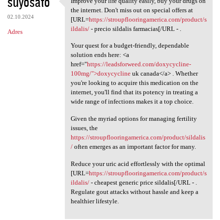
suyosato
Improve your life quality easily, buy your drugs on
Improve your life quality
o
the internet. Don't miss out on special offers at
02.10.2024
m
[URL=
https://stroupflooringamerica.com/product/s
ildalis/
- precio sildalis farmacias[/URL - .
Adres
e
Your quest for a budget-friendly, dependable
n
solution ends here: <a
t
href="
https://leadsforweed.com/doxycycline-
100mg/">doxycycline
uk canada</a> . Whether
a
you're looking to acquire this medication on the
r
internet, you'll find that its potency in treating a
wide range of infections makes it a top choice.
z
e
Given the myriad options for managing fertility
issues, the
https://stroupflooringamerica.com/product/sildalis
/
often emerges as an important factor for many.
Reduce your uric acid effortlessly with the optimal
[URL=
https://stroupflooringamerica.com/product/s
ildalis/
- cheapest generic price sildalis[/URL - .
Regulate gout attacks without hassle and keep a
healthier lifestyle.