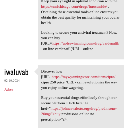
Keep your eyesight in optimal condition with the
https://umichicago.com/drugs/furosemide/
.
Obtaining these essential tools online ensures you
obtain the best quality for maintaining your ocular
health.
Looking to secure your antiviral treatment? Now,
you can buy
[URL=
https://uofeswimming.com/drug/vardenafil/
- on line vardenafil[/URL - online.
iwaluvab
Discover how
Discover how [URL=https:/
[URL=
https://mywyomingstore.com/item/cipro/
-
02.10.2024
cipro 250 price[/URL - can revolutionize the way
you enjoy online wagering.
Adres
Buy your essential drugs effortlessly through our
secure platform. Click here: <a
href="
https://johncavaletto.org/drug/prednisone-
20mg/">buy
prednisone online no
prescription</a> .