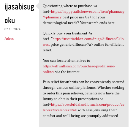
ijasabisug
Questioning where to purchase <a
Questioning where to purchase
href=
https://happytrailsforever.com/item/pharmacy
oku
/>pharmacy
best price usa</a> for your
dermatological needs? Your search ends here.
02.10.2024
Quickly buy your treatment <a
Adres
href="
https://usctriathlon.com/drugs/diflucan/">lo
west
price generic diflucan</a> online for efficient
relief.
You can locate alternatives to
https://allwallsmn.com/purchase-prednisone-
online/
via the internet.
Pain relief for arthritis can be conveniently secured
through various online platforms. Whether seeking
to order this pain reliever, patients now have the
luxury to obtain their prescriptions <a
href=
https://vowsbridalandformals.com/product/ce
lebrex/>celebrex</a>
with ease, ensuring their
comfort and well-being are promptly addressed.