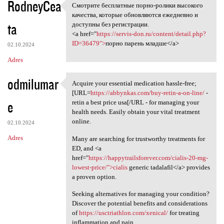
RodneyCea
Смотрите бесплатные порно-ролики высокого
Смотрите бесплатные порно
качества, которые обновляются ежедневно и
ta
доступны без регистрации.
<a href="
https://servis-don.ru/content/detail.php?
ID=36479">
порно парень младше</a>
02.10.2024
Adres
odmilumar
Acquire your essential medication hassle-free;
Acquire your essential
[URL=
https://abbynkas.com/buy-retin-a-on-line/
-
e
retin a best price usa[/URL - for managing your
health needs. Easily obtain your vital treatment
online.
02.10.2024
Adres
Many are searching for trustworthy treatments for
ED, and <a
href="
https://happytrailsforever.com/cialis-20-mg-
lowest-price/">cialis
generic tadalafil</a> provides
a proven option.
Seeking alternatives for managing your condition?
Discover the potential benefits and considerations
of
https://usctriathlon.com/xenical/
for treating
inflammation and pain.