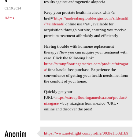
results against androgenetic alopecia.
02.10.2024
Keep your prostate health in check with <a
Adres
href="
https://andrealangforddesigns.com/sildenafil
/">sildenafil
online usa</a> , available for
acquisition through our site, ensuring you receive
premium treatment affordably and efficiently.
Having trouble with hormone replacement
therapy? Now you can acquire your treatment with
ease. Click the following link:
https://stroupflooringamerica.com/product/nizagar
a/
for a hassle-free purchase. Experience the
convenience of getting your health needs met from
the comfort of your home.
Quickly get your
[URL=
https://stroupflooringamerica.com/product/
nizagara/
- buy nizagara from mexico[/URL -
online and discover the pros!
Anonim
https://www.noteflight.com/profile/003fe1f53d1b9