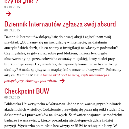
czy na „nie”?
03.10.2015
Dziennik Internautów zgłasza swój absurd
08.09.2015
Dziennik Internautów dołączył się do naszej akcji i zgłosił nam swój
przykład: „Oburzamy się na inwigilację w internecie, na działania
amerykańskich służb, ale co wiemy o inwigilacji na własnym podwórku?
Czy myślałeś, że gdy stoisz sobie pod blokiem, możesz być ciągle
obserwowany np. przez człowieka ze straży miejskiej, który siedzi przy
biurku i pije kawę? Czy myślałeś, ile naprawdę kamer może być w Twojej
okolicy? A może spojrzysz na mapkę, która może to ukazywać?”. Polecamy
artykuł Marcina Maja:
Ktoś nasikał pod kamerą, czyli inwigilacja z
perspektywy własnego podwórka
.
Checkpoint BUW
08.09.2015
Biblioteka Uniwersytecka w Warszawie. Jedna z najważniejszych bibliotek
akademickich w stolicy. Codziennie przewijają się przez nią setki studentów,
doktorantów i pracowników naukowych. Są również pasjonaci, samodzielni
badacze i warszawiacy, którzy poszukują niedostępnych gdzie indziej
pozycji. Wycieczka po mieście bez wizyty w BUW-ie też się nie liczy. W