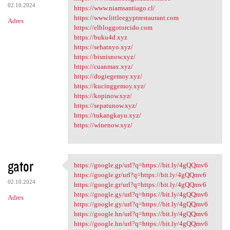
02.10.2024
https://www.niamsantiago.cl/
https://www.littleegyptrestaurant.com
Adres
https://elbloggotorcido.com
https://buku4d.xyz
https://sehatnyo.xyz/
https://bisnisnow.xyz/
https://cuanmax.xyz/
https://dogiegemoy.xyz/
https://kucinggemoy.xyz/
https://kopinow.xyz/
https://sepatunow.xyz/
https://tukangkayu.xyz/
https://winenow.xyz/
gator
https://google.gp/url?q=https://bit.ly/4gQQmv6
https://google.gp/url?q=https
https://google.gr/url?q=https://bit.ly/4gQQmv6
02.10.2024
https://google.gr/url?q=https://bit.ly/4gQQmv6
https://google.gy/url?q=https://bit.ly/4gQQmv6
Adres
https://google.gy/url?q=https://bit.ly/4gQQmv6
https://google.hn/url?q=https://bit.ly/4gQQmv6
https://google.hn/url?q=https://bit.ly/4gQQmv6