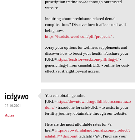
prescription tretinoin</a> through our trusted
website.
Inquiring about prednisone-related dental
complications? Discover how it affects oral well-
being now:
https://leadsforweed.com/pill/propecia/
.
X-ray your options for wellness supplements and
discover how to boost your health. Purchase your
[URL=
https://leadsforweed.com/pill/flagyl/
-
generic flagyl from canada[/URL - online for cost-
effective, straightforward access.
icdgvwo
You can obtain genuine
You can obtain genuine [URL
[URL=
https://downtowndrugofhillsboro.com/trazo
02.10.2024
done/
- trazodone for sale[/URL - to assist in your
fertility journey, obtainable through our website.
Adres
Here are the most affordable rates for <a
href="
https://vowsbridalandformals.com/product/t
adalafil/">discount
tadalafil</a> . Purchase your