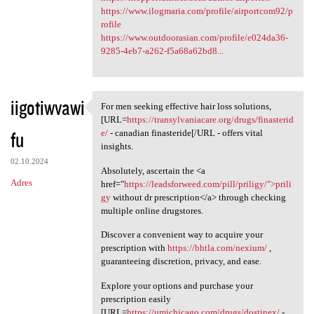
https://www.ilogmaria.com/profile/airportcom92/p
rofile
https://www.outdoorasian.com/profile/e024da36-
9285-4eb7-a262-f5a68a62bd8...
iigotiwvawi
For men seeking effective hair loss solutions,
For men seeking effective
[URL=
https://transylvaniacare.org/drugs/finasterid
fu
e/
- canadian finasteride[/URL - offers vital
insights.
02.10.2024
Absolutely, ascertain the <a
Adres
href="
https://leadsforweed.com/pill/priligy/">prili
gy
without dr prescription</a> through checking
multiple online drugstores.
Discover a convenient way to acquire your
prescription with
https://bhtla.com/nexium/
,
guaranteeing discretion, privacy, and ease.
Explore your options and purchase your
prescription easily
[URL=
https://umichicago.com/drugs/dostinex/
-