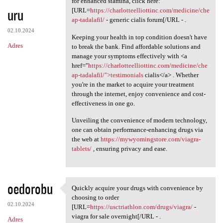
for enhanced stamina, click here:
uru
[URL=
https://charlotteelliottinc.com/medicine/che
ap-tadalafil/
- generic cialis forum[/URL - .
02.10.2024
Keeping your health in top condition doesn't have
Adres
to break the bank. Find affordable solutions and
manage your symptoms effectively with <a
href="
https://charlotteelliottinc.com/medicine/che
ap-tadalafil/">testimonials
cialis</a> . Whether
you're in the market to acquire your treatment
through the internet, enjoy convenience and cost-
effectiveness in one go.
Unveiling the convenience of modern technology,
one can obtain performance-enhancing drugs via
the web at
https://mywyomingstore.com/viagra-
tablets/
, ensuring privacy and ease.
oedorobu
Quickly acquire your drugs with convenience by
Quickly acquire your drugs
choosing to order
02.10.2024
[URL=
https://usctriathlon.com/drugs/viagra/
-
viagra for sale overnight[/URL - .
Adres