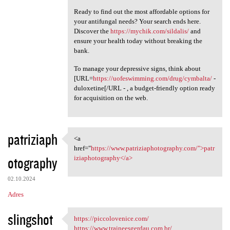
Ready to find out the most affordable options for
your antifungal needs? Your search ends here.
Discover the
https://mychik.com/sildalis/
and
ensure your health today without breaking the
bank.
To manage your depressive signs, think about
[URL=
https://uofeswimming.com/drug/cymbalta/
-
duloxetine[/URL - , a budget-friendly option ready
for acquisition on the web.
patriziaph
<a
<a href="https://www
href="
https://www.patriziaphotography.com/">patr
otography
iziaphotography</a>
02.10.2024
Adres
slingshot
https://piccolovenice.com/
https://piccolovenice.com/
https://www.traineesgerdau.com.br/