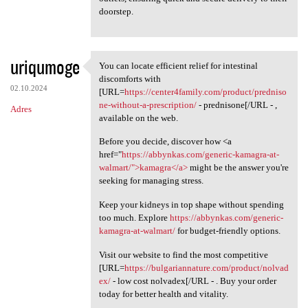
doorstep.
uriqumoge
You can locate efficient relief for intestinal
You can locate efficient
discomforts with
02.10.2024
[URL=
https://center4family.com/product/predniso
ne-without-a-prescription/
- prednisone[/URL - ,
Adres
available on the web.
Before you decide, discover how <a
href="
https://abbynkas.com/generic-kamagra-at-
walmart/">kamagra</a>
might be the answer you're
seeking for managing stress.
Keep your kidneys in top shape without spending
too much. Explore
https://abbynkas.com/generic-
kamagra-at-walmart/
for budget-friendly options.
Visit our website to find the most competitive
[URL=
https://bulgariannature.com/product/nolvad
ex/
- low cost nolvadex[/URL - . Buy your order
today for better health and vitality.