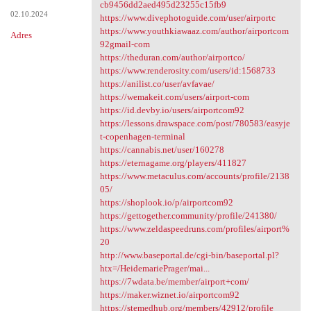
https://www.noteflight.com
cb9456dd2aed495d23255c15fb9
02.10.2024
https://www.divephotoguide.com/user/airportc
https://www.youthkiawaaz.com/author/airportcom
Adres
92gmail-com
https://theduran.com/author/airportco/
https://www.renderosity.com/users/id:1568733
https://anilist.co/user/avfavae/
https://wemakeit.com/users/airport-com
https://id.devby.io/users/airportcom92
https://lessons.drawspace.com/post/780583/easyje
t-copenhagen-terminal
https://cannabis.net/user/160278
https://eternagame.org/players/411827
https://www.metaculus.com/accounts/profile/2138
05/
https://shoplook.io/p/airportcom92
https://gettogether.community/profile/241380/
https://www.zeldaspeedruns.com/profiles/airport%
20
http://www.baseportal.de/cgi-bin/baseportal.pl?
htx=/HeidemariePrager/mai...
https://7wdata.be/member/airport+com/
https://maker.wiznet.io/airportcom92
https://stemedhub.org/members/42912/profile