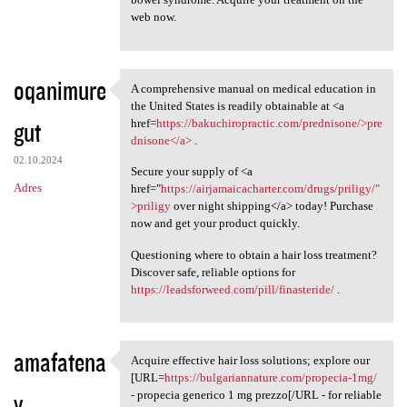
web now.
oqanimure
A comprehensive manual on medical education in
A comprehensive manual on
the United States is readily obtainable at <a
gut
href=
https://bakuchiropractic.com/prednisone/>pre
dnisone</a>
.
02.10.2024
Secure your supply of <a
Adres
href="
https://airjamaicacharter.com/drugs/priligy/"
>priligy
over night shipping</a> today! Purchase
now and get your product quickly.
Questioning where to obtain a hair loss treatment?
Discover safe, reliable options for
https://leadsforweed.com/pill/finasteride/
.
amafatena
Acquire effective hair loss solutions; explore our
Acquire effective hair loss
[URL=
https://bulgariannature.com/propecia-1mg/
v
- propecia generico 1 mg prezzo[/URL - for reliable