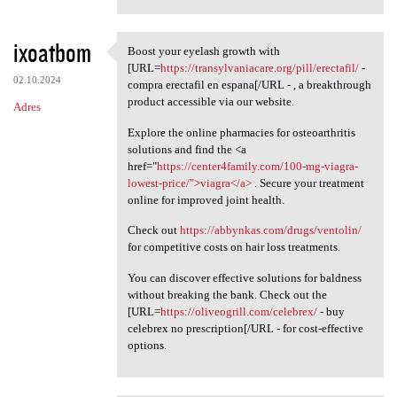
ixoatbom
Boost your eyelash growth with
Boost your eyelash growth
[URL=
https://transylvaniacare.org/pill/erectafil/
-
02.10.2024
compra erectafil en espana[/URL - , a breakthrough
product accessible via our website.
Adres
Explore the online pharmacies for osteoarthritis
solutions and find the <a
href="
https://center4family.com/100-mg-viagra-
lowest-price/">viagra</a>
. Secure your treatment
online for improved joint health.
Check out
https://abbynkas.com/drugs/ventolin/
for competitive costs on hair loss treatments.
You can discover effective solutions for baldness
without breaking the bank. Check out the
[URL=
https://oliveogrill.com/celebrex/
- buy
celebrex no prescription[/URL - for cost-effective
options.