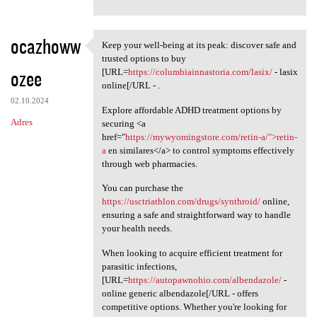
ocazhoww
Keep your well-being at its peak: discover safe and
Keep your well-being at its
trusted options to buy
ozee
[URL=
https://columbiainnastoria.com/lasix/
- lasix
online[/URL - .
02.10.2024
Explore affordable ADHD treatment options by
Adres
securing <a
href="
https://mywyomingstore.com/retin-a/">retin-
a
en similares</a> to control symptoms effectively
through web pharmacies.
You can purchase the
https://usctriathlon.com/drugs/synthroid/
online,
ensuring a safe and straightforward way to handle
your health needs.
When looking to acquire efficient treatment for
parasitic infections,
[URL=
https://autopawnohio.com/albendazole/
-
online generic albendazole[/URL - offers
competitive options. Whether you're looking for