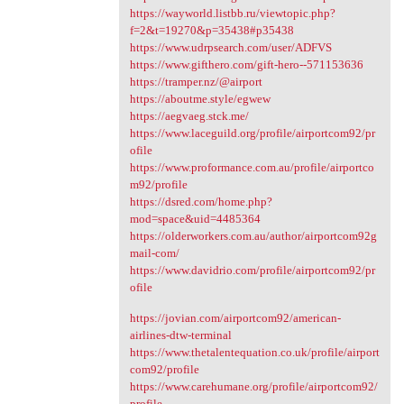
https://wayworld.listbb.ru/viewtopic.php?
f=2&t=19270&p=35438#p35438
https://www.udrpsearch.com/user/ADFVS
https://www.gifthero.com/gift-hero--571153636
https://tramper.nz/@airport
https://aboutme.style/egwew
https://aegvaeg.stck.me/
https://www.laceguild.org/profile/airportcom92/pr
ofile
https://www.proformance.com.au/profile/airportco
m92/profile
https://dsred.com/home.php?
mod=space&uid=4485364
https://olderworkers.com.au/author/airportcom92g
mail-com/
https://www.davidrio.com/profile/airportcom92/pr
ofile
https://jovian.com/airportcom92/american-
airlines-dtw-terminal
https://www.thetalentequation.co.uk/profile/airport
com92/profile
https://www.carehumane.org/profile/airportcom92/
profile