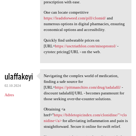
prescription with ease.
One can locate competitive
https://leadsforweed.com/pill/clomid/
and
numerous options in digital pharmacies, ensuring
economical options and accessibility.
Quickly find unbeatable prices on
[URL=
https://usctriathlon.com/misoprostol/
-
cytotec pricing[/URL - on the web.
ulaffakeyi
Navigating the complex world of medication,
Navigating the complex world
finding a safe source for
02.10.2024
[URL=
https://pittmanchiro.com/drug/tadalafil/
-
discount tadalafil[/URL - becomes paramount for
Adres
those seeking over-the-counter solutions.
Obtaining <a
href="
https://bibletopicindex.com/clonidine/">clo
nidine</a>
for alleviating inflammation and pain is
straightforward. Secure it online for swift relief.