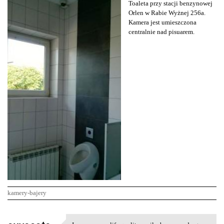
Toaleta przy stacji benzynowej
Orlen w Rabie Wyżnej 256a.
Kamera jest umieszczona
centralnie nad pisuarem.
kamery-bajery
K