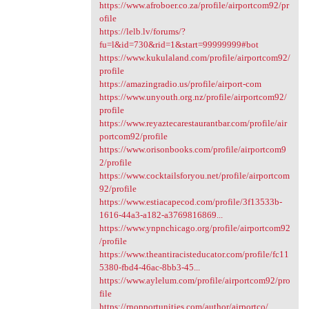
https://www.afroboer.co.za/profile/airportcom92/pr
ofile
https://lelb.lv/forums/?
fu=l&id=730&rid=1&start=99999999#bot
https://www.kukulaland.com/profile/airportcom92/
profile
https://amazingradio.us/profile/airport-com
https://www.unyouth.org.nz/profile/airportcom92/
profile
https://www.reyaztecarestaurantbar.com/profile/air
portcom92/profile
https://www.orisonbooks.com/profile/airportcom9
2/profile
https://www.cocktailsforyou.net/profile/airportcom
92/profile
https://www.estiacapecod.com/profile/3f13533b-
1616-44a3-a182-a3769816869...
https://www.ynpnchicago.org/profile/airportcom92
/profile
https://www.theantiracisteducator.com/profile/fc11
5380-fbd4-46ac-8bb3-45...
https://www.aylelum.com/profile/airportcom92/pro
file
https://rnopportunities.com/author/airportco/