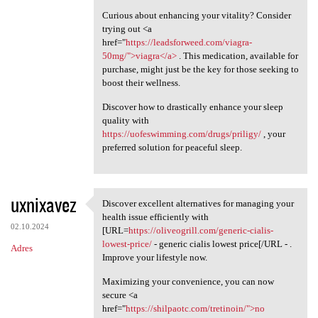
Curious about enhancing your vitality? Consider
trying out <a
href="
https://leadsforweed.com/viagra-
50mg/">viagra</a>
. This medication, available for
purchase, might just be the key for those seeking to
boost their wellness.
Discover how to drastically enhance your sleep
quality with
https://uofeswimming.com/drugs/priligy/
, your
preferred solution for peaceful sleep.
uxnixavez
Discover excellent alternatives for managing your
Discover excellent
health issue efficiently with
02.10.2024
[URL=
https://oliveogrill.com/generic-cialis-
lowest-price/
- generic cialis lowest price[/URL - .
Adres
Improve your lifestyle now.
Maximizing your convenience, you can now
secure <a
href="
https://shilpaotc.com/tretinoin/">no