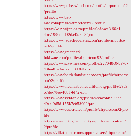
https://www.gofreewheel.com/profile/airportcom92
/profile
https://www.bat-
safe.com/profile/airportcom92/profile
https://www.sijnn.co.za/profile/9c8cace3-90c4-
4bc7-900e-bf92da4556e8/pro...
https://www.jadechocolates.com/profile/airportco
m92/profile
https://www.greenpark-
fukiware.com/profile/airportcom92/profile
https://www.scvwines.com/profile/227048c0-be70-
436a-81e3-afa2d03d3b87/pr...
https://www.borderlandrainbow.org/profile/airportc
om92/profile
https://www.theelizabethcoalition.org/profile/28e3
67de-70ee-4081-bf72-a6...
https://www.stenton.org/profile/ec4cbb67-88ae-
49ae-9d5d-155b7c053099/pro...
https://www.dessertd.com/profile/airportcom92/pro
file
https://www.fukagawine.tokyo/profile/airportcom9
2/profile
https://villatheme.com/supports/users/airportcom/