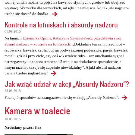
wolnej chwili można tu pójść na kawę, do słynnych ogrodów lub obejrzeć
wystawę. Wszystko dla wszystkich, od ręki i na miejscu. No tak, ale najpierw
trzeba się dostać do środka.
Kontrole na lotniskach i absurdy nadzoru
01.09.2015
Na łamach
Dziennika Opinii, Katarzyna Szymielewicz przedstawia swój
absurd nadzoru – kontrole na lotniskach
: „Dokładnie ten sam przedmiot –
ładowarka, kawałek kabla, but na podwyższonej podeszwie, pasek, kawałek
metalu gdzieś przy ciele, czy coś w kształcie tuby – raz uruchamia sygnał
ostrzegawczy i oznacza stracone 15 minut na dodatkowe sprawdzenie, a
innym razem okazuje się zupełnie niewidzialny”. A jaki absurd nadzoru
uwiera Ciebie najbardziej?
Jak wziąć udział w akcji „Absurdy Nadzoru"?
25.08.2015
Poznaj 5 sposobów na zaangażowanie się w akcję „Absurdy Nadzoru".
Kamera w toalecie
10.09.2015
Nadesłany przez:
F.Sz