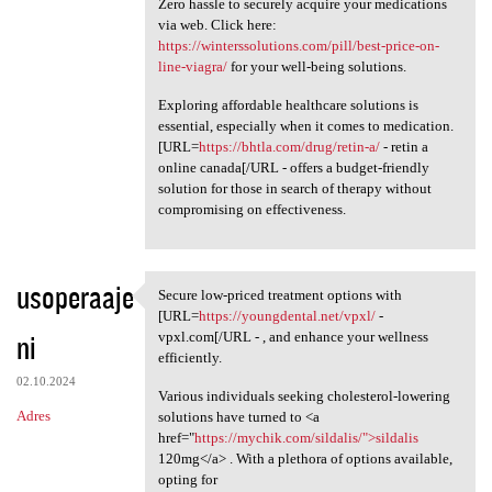
Zero hassle to securely acquire your medications
via web. Click here:
https://winterssolutions.com/pill/best-price-on-
line-viagra/
for your well-being solutions.
Exploring affordable healthcare solutions is
essential, especially when it comes to medication.
[URL=
https://bhtla.com/drug/retin-a/
- retin a
online canada[/URL - offers a budget-friendly
solution for those in search of therapy without
compromising on effectiveness.
usoperaaje
Secure low-priced treatment options with
Secure low-priced treatment
[URL=
https://youngdental.net/vpxl/
-
ni
vpxl.com[/URL - , and enhance your wellness
efficiently.
02.10.2024
Various individuals seeking cholesterol-lowering
Adres
solutions have turned to <a
href="
https://mychik.com/sildalis/">sildalis
120mg</a> . With a plethora of options available,
opting for