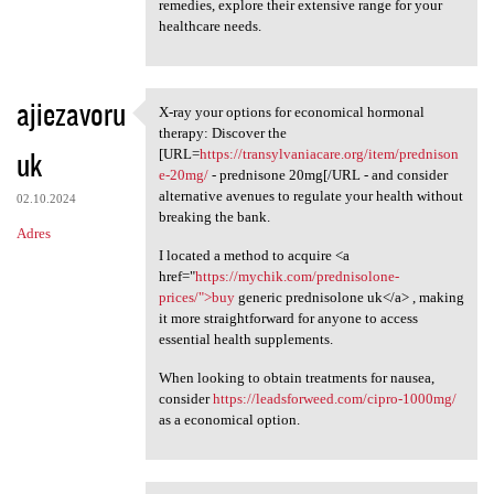
remedies, explore their extensive range for your
healthcare needs.
ajiezavoru
X-ray your options for economical hormonal
X-ray your options for
therapy: Discover the
uk
[URL=
https://transylvaniacare.org/item/prednison
e-20mg/
- prednisone 20mg[/URL - and consider
alternative avenues to regulate your health without
02.10.2024
breaking the bank.
Adres
I located a method to acquire <a
href="
https://mychik.com/prednisolone-
prices/">buy
generic prednisolone uk</a> , making
it more straightforward for anyone to access
essential health supplements.
When looking to obtain treatments for nausea,
consider
https://leadsforweed.com/cipro-1000mg/
as a economical option.