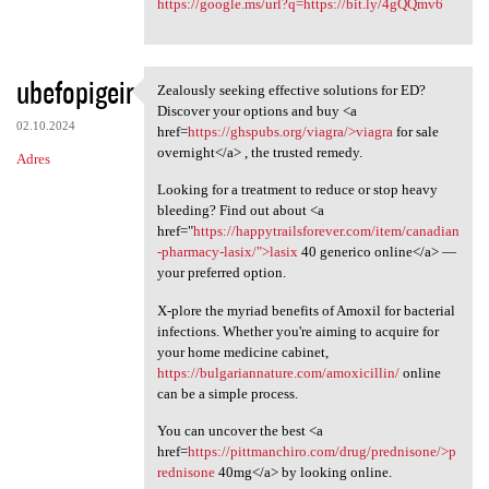
https://google.ms/url?q=https://bit.ly/4gQQmv6
ubefopigeir
Zealously seeking effective solutions for ED?
Zealously seeking effective
Discover your options and buy <a
02.10.2024
href=
https://ghspubs.org/viagra/>viagra
for sale
overnight</a> , the trusted remedy.
Adres
Looking for a treatment to reduce or stop heavy
bleeding? Find out about <a
href="
https://happytrailsforever.com/item/canadian
-pharmacy-lasix/">lasix
40 generico online</a> —
your preferred option.
X-plore the myriad benefits of Amoxil for bacterial
infections. Whether you're aiming to acquire for
your home medicine cabinet,
https://bulgariannature.com/amoxicillin/
online
can be a simple process.
You can uncover the best <a
href=
https://pittmanchiro.com/drug/prednisone/>p
rednisone
40mg</a> by looking online.