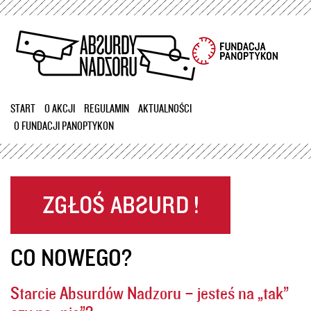
Przejdź
do
treści
START
O AKCJI
REGULAMIN
AKTUALNOŚCI
O FUNDACJI PANOPTYKON
CO NOWEGO?
Starcie Absurdów Nadzoru – jesteś na „tak”