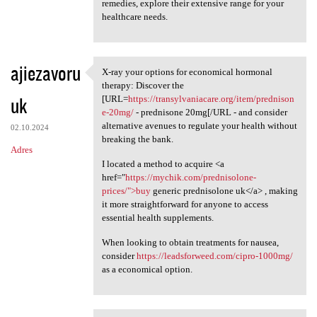
remedies, explore their extensive range for your
healthcare needs.
ajiezavoru
X-ray your options for economical hormonal
X-ray your options for
therapy: Discover the
uk
[URL=
https://transylvaniacare.org/item/prednison
e-20mg/
- prednisone 20mg[/URL - and consider
alternative avenues to regulate your health without
02.10.2024
breaking the bank.
Adres
I located a method to acquire <a
href="
https://mychik.com/prednisolone-
prices/">buy
generic prednisolone uk</a> , making
it more straightforward for anyone to access
essential health supplements.
When looking to obtain treatments for nausea,
consider
https://leadsforweed.com/cipro-1000mg/
as a economical option.