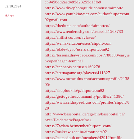
https://www.noteflight.com
cb9456dd2aed495d23255c15fb9
02.10.2024
https://www.divephotoguide.com/user/airportc
https://www.youthkiawaaz.com/author/airportcom
Adres
92gmail-com
https://theduran.com/author/airportco/
https://www.renderosity.com/users/id:1568733
https://anilist.co/user/avfavae/
https://wemakeit.com/users/airport-com
https://id.devby.io/users/airportcom92
https://lessons.drawspace.com/post/780583/easyje
t-copenhagen-terminal
https://cannabis.net/user/160278
https://eternagame.org/players/411827
https://www.metaculus.com/accounts/profile/2138
05/
https://shoplook.io/p/airportcom92
https://gettogether.community/profile/241380/
https://www.zeldaspeedruns.com/profiles/airport%
20
http://www.baseportal.de/cgi-bin/baseportal.pl?
htx=/HeidemariePrager/mai...
https://7wdata.be/member/airport+com/
https://maker.wiznet.io/airportcom92
https://stemedhub.org/members/42912/profile