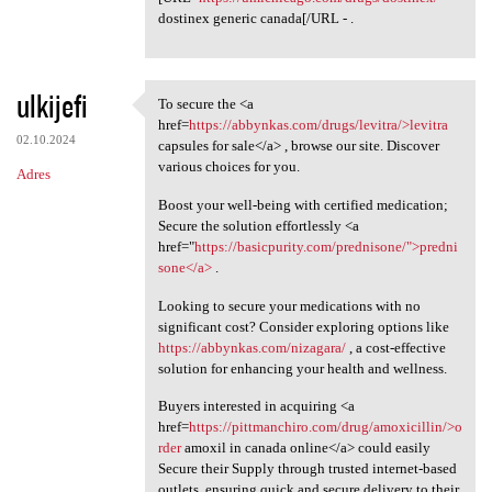
dostinex generic canada[/URL - .
ulkijefi
To secure the <a
To secure the <a href=https:/
href=
https://abbynkas.com/drugs/levitra/>levitra
02.10.2024
capsules for sale</a> , browse our site. Discover
various choices for you.
Adres
Boost your well-being with certified medication;
Secure the solution effortlessly <a
href="
https://basicpurity.com/prednisone/">predni
sone</a>
.
Looking to secure your medications with no
significant cost? Consider exploring options like
https://abbynkas.com/nizagara/
, a cost-effective
solution for enhancing your health and wellness.
Buyers interested in acquiring <a
href=
https://pittmanchiro.com/drug/amoxicillin/>o
rder
amoxil in canada online</a> could easily
Secure their Supply through trusted internet-based
outlets, ensuring quick and secure delivery to their