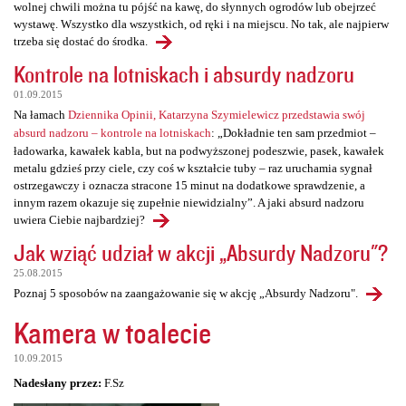
wolnej chwili można tu pójść na kawę, do słynnych ogrodów lub obejrzeć
wystawę. Wszystko dla wszystkich, od ręki i na miejscu. No tak, ale najpierw
trzeba się dostać do środka.
Kontrole na lotniskach i absurdy nadzoru
01.09.2015
Na łamach
Dziennika Opinii, Katarzyna Szymielewicz przedstawia swój
absurd nadzoru – kontrole na lotniskach
: „Dokładnie ten sam przedmiot –
ładowarka, kawałek kabla, but na podwyższonej podeszwie, pasek, kawałek
metalu gdzieś przy ciele, czy coś w kształcie tuby – raz uruchamia sygnał
ostrzegawczy i oznacza stracone 15 minut na dodatkowe sprawdzenie, a
innym razem okazuje się zupełnie niewidzialny”. A jaki absurd nadzoru
uwiera Ciebie najbardziej?
Jak wziąć udział w akcji „Absurdy Nadzoru"?
25.08.2015
Poznaj 5 sposobów na zaangażowanie się w akcję „Absurdy Nadzoru".
Kamera w toalecie
10.09.2015
Nadesłany przez:
F.Sz