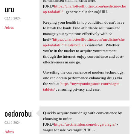
for enhanced stamina, click here:
uru
[URL=
https://charlotteelliottinc.com/medicine/che
ap-tadalafil/
- generic cialis forum[/URL - .
02.10.2024
Keeping your health in top condition doesn't have
Adres
to break the bank. Find affordable solutions and
manage your symptoms effectively with <a
href="
https://charlotteelliottinc.com/medicine/che
ap-tadalafil/">testimonials
cialis</a> . Whether
you're in the market to acquire your treatment
through the internet, enjoy convenience and cost-
effectiveness in one go.
Unveiling the convenience of modern technology,
one can obtain performance-enhancing drugs via
the web at
https://mywyomingstore.com/viagra-
tablets/
, ensuring privacy and ease.
oedorobu
Quickly acquire your drugs with convenience by
Quickly acquire your drugs
choosing to order
02.10.2024
[URL=
https://usctriathlon.com/drugs/viagra/
-
viagra for sale overnight[/URL - .
Adres