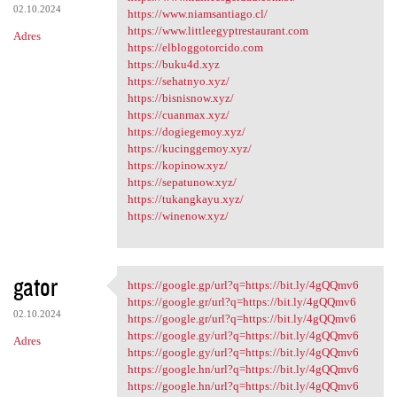
02.10.2024
https://www.niamsantiago.cl/
https://www.littleegyptrestaurant.com
Adres
https://elbloggotorcido.com
https://buku4d.xyz
https://sehatnyo.xyz/
https://bisnisnow.xyz/
https://cuanmax.xyz/
https://dogiegemoy.xyz/
https://kucinggemoy.xyz/
https://kopinow.xyz/
https://sepatunow.xyz/
https://tukangkayu.xyz/
https://winenow.xyz/
gator
https://google.gp/url?q=https://bit.ly/4gQQmv6
https://google.gp/url?q=https
https://google.gr/url?q=https://bit.ly/4gQQmv6
02.10.2024
https://google.gr/url?q=https://bit.ly/4gQQmv6
https://google.gy/url?q=https://bit.ly/4gQQmv6
Adres
https://google.gy/url?q=https://bit.ly/4gQQmv6
https://google.hn/url?q=https://bit.ly/4gQQmv6
https://google.hn/url?q=https://bit.ly/4gQQmv6