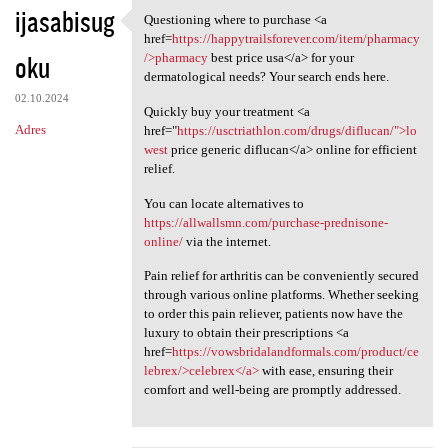
ijasabisug
Questioning where to purchase <a
Questioning where to purchase
href=
https://happytrailsforever.com/item/pharmacy
oku
/>pharmacy
best price usa</a> for your
dermatological needs? Your search ends here.
02.10.2024
Quickly buy your treatment <a
Adres
href="
https://usctriathlon.com/drugs/diflucan/">lo
west
price generic diflucan</a> online for efficient
relief.
You can locate alternatives to
https://allwallsmn.com/purchase-prednisone-
online/
via the internet.
Pain relief for arthritis can be conveniently secured
through various online platforms. Whether seeking
to order this pain reliever, patients now have the
luxury to obtain their prescriptions <a
href=
https://vowsbridalandformals.com/product/ce
lebrex/>celebrex</a>
with ease, ensuring their
comfort and well-being are promptly addressed.