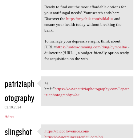
Ready to find out the most affordable options for
your antifungal needs? Your search ends here.
Discover the
https://mychik.com/sildalis/
and
ensure your health today without breaking the
bank.
To manage your depressive signs, think about
[URL=
https://uofeswimming.com/drug/cymbalta/
-
duloxetine[/URL - , a budget-friendly option ready
for acquisition on the web.
patriziaph
<a
<a href="https://www
href="
https://www.patriziaphotography.com/">patr
otography
iziaphotography</a>
02.10.2024
Adres
slingshot
https://piccolovenice.com/
https://piccolovenice.com/
https://www.traineesgerdau.com.br/