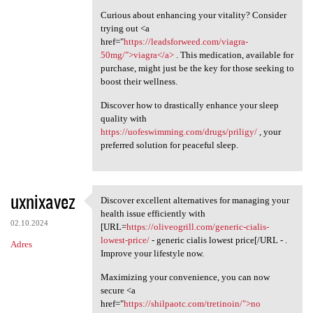
Curious about enhancing your vitality? Consider
trying out <a
href="
https://leadsforweed.com/viagra-
50mg/">viagra</a>
. This medication, available for
purchase, might just be the key for those seeking to
boost their wellness.
Discover how to drastically enhance your sleep
quality with
https://uofeswimming.com/drugs/priligy/
, your
preferred solution for peaceful sleep.
uxnixavez
Discover excellent alternatives for managing your
Discover excellent
health issue efficiently with
02.10.2024
[URL=
https://oliveogrill.com/generic-cialis-
lowest-price/
- generic cialis lowest price[/URL - .
Adres
Improve your lifestyle now.
Maximizing your convenience, you can now
secure <a
href="
https://shilpaotc.com/tretinoin/">no