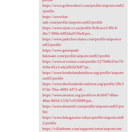
https://www.gofreewheel.com/profile/airportcom92
/profile
https://www.bat-
safe.com/profile/airportcom92/profile
https://www.sijnn.co.za/profile/9c8cace3-90c4-
4bc7-900e-bf92da4556e8/pro...
https://www.jadechocolates.com/profile/airportco
m92/profile
https://www.greenpark-
fukiware.com/profile/airportcom92/profile
https://www.scvwines.com/profile/227048c0-be70-
436a-81e3-afa2d03d3b87/pr...
https://www.borderlandrainbow.org/profile/airportc
om92/profile
https://www.theelizabethcoalition.org/profile/28e3
67de-70ee-4081-bf72-a6...
https://www.stenton.org/profile/ec4cbb67-88ae-
49ae-9d5d-155b7c053099/pro...
https://www.dessertd.com/profile/airportcom92/pro
file
https://www.fukagawine.tokyo/profile/airportcom9
2/profile
https://villatheme.com/supports/users/airportcom/