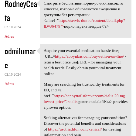
RodneyCea
Смотрите бесплатные порно-ролики высокого
Смотрите бесплатные порно
качества, которые обновляются ежедневно и
ta
доступны без регистрации.
<a href="
https://servis-don.ru/content/detail.php?
ID=36479">
порно парень младше</a>
02.10.2024
Adres
odmilumar
Acquire your essential medication hassle-free;
Acquire your essential
[URL=
https://abbynkas.com/buy-retin-a-on-line/
-
e
retin a best price usa[/URL - for managing your
health needs. Easily obtain your vital treatment
online.
02.10.2024
Adres
Many are searching for trustworthy treatments for
ED, and <a
href="
https://happytrailsforever.com/cialis-20-mg-
lowest-price/">cialis
generic tadalafil</a> provides
a proven option.
Seeking alternatives for managing your condition?
Discover the potential benefits and considerations
of
https://usctriathlon.com/xenical/
for treating
inflammation and pain.