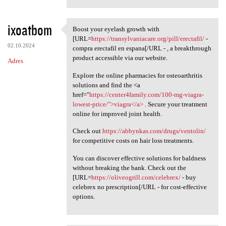
ixoatbom
Boost your eyelash growth with
Boost your eyelash growth
[URL=
https://transylvaniacare.org/pill/erectafil/
-
02.10.2024
compra erectafil en espana[/URL - , a breakthrough
product accessible via our website.
Adres
Explore the online pharmacies for osteoarthritis
solutions and find the <a
href="
https://center4family.com/100-mg-viagra-
lowest-price/">viagra</a>
. Secure your treatment
online for improved joint health.
Check out
https://abbynkas.com/drugs/ventolin/
for competitive costs on hair loss treatments.
You can discover effective solutions for baldness
without breaking the bank. Check out the
[URL=
https://oliveogrill.com/celebrex/
- buy
celebrex no prescription[/URL - for cost-effective
options.