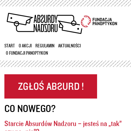
Przejdź
do
treści
START
O AKCJI
REGULAMIN
AKTUALNOŚCI
O FUNDACJI PANOPTYKON
CO NOWEGO?
Starcie Absurdów Nadzoru – jesteś na „tak”