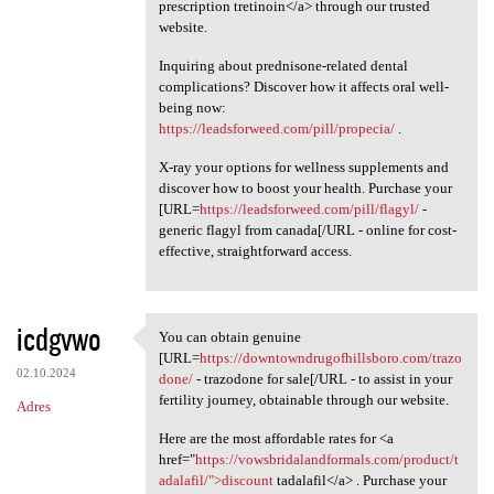
prescription tretinoin</a> through our trusted
website.
Inquiring about prednisone-related dental
complications? Discover how it affects oral well-
being now:
https://leadsforweed.com/pill/propecia/
.
X-ray your options for wellness supplements and
discover how to boost your health. Purchase your
[URL=
https://leadsforweed.com/pill/flagyl/
-
generic flagyl from canada[/URL - online for cost-
effective, straightforward access.
icdgvwo
You can obtain genuine
You can obtain genuine [URL
[URL=
https://downtowndrugofhillsboro.com/trazo
02.10.2024
done/
- trazodone for sale[/URL - to assist in your
fertility journey, obtainable through our website.
Adres
Here are the most affordable rates for <a
href="
https://vowsbridalandformals.com/product/t
adalafil/">discount
tadalafil</a> . Purchase your