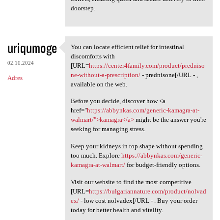
doorstep.
uriqumoge
You can locate efficient relief for intestinal
You can locate efficient
discomforts with
02.10.2024
[URL=
https://center4family.com/product/predniso
ne-without-a-prescription/
- prednisone[/URL - ,
Adres
available on the web.
Before you decide, discover how <a
href="
https://abbynkas.com/generic-kamagra-at-
walmart/">kamagra</a>
might be the answer you're
seeking for managing stress.
Keep your kidneys in top shape without spending
too much. Explore
https://abbynkas.com/generic-
kamagra-at-walmart/
for budget-friendly options.
Visit our website to find the most competitive
[URL=
https://bulgariannature.com/product/nolvad
ex/
- low cost nolvadex[/URL - . Buy your order
today for better health and vitality.