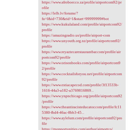
https://www.afroboer.co.za/profile/airportcom92/pr
ofile
https://lelb.lv/forums/?
fu=l&id=730&rid=1&start=99999999#bot
https://www.kukulaland.com/profile/airportcom92/
profile
https://amazingradio.us/profile/airport-com
https://www.unyouth.org.nz/profile/airportcom92/
profile
https://www.reyaztecarestaurantbar.com/profile/air
portcom92/profile
https://www.orisonbooks.com/profile/airportcom9
2/profile
https://www.cocktailsforyou.net/profile/airportcom
92/profile
https://www.estiacapecod.com/profile/3f13533b-
1616-44a3-a182-a3769816869...
https://www.ynpnchicago.org/profile/airportcom92
/profile
https://www.theantiracisteducator.com/profile/fc11
5380-fbd4-46ac-8bb3-45...
https://www.aylelum.com/profile/airportcom92/pro
file
https://rnopportunities.com/author/airportco/