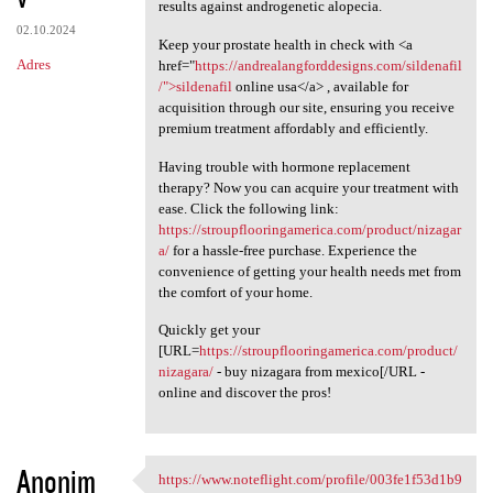
results against androgenetic alopecia.
02.10.2024
Keep your prostate health in check with <a
Adres
href="
https://andrealangforddesigns.com/sildenafil
/">sildenafil
online usa</a> , available for
acquisition through our site, ensuring you receive
premium treatment affordably and efficiently.
Having trouble with hormone replacement
therapy? Now you can acquire your treatment with
ease. Click the following link:
https://stroupflooringamerica.com/product/nizagar
a/
for a hassle-free purchase. Experience the
convenience of getting your health needs met from
the comfort of your home.
Quickly get your
[URL=
https://stroupflooringamerica.com/product/
nizagara/
- buy nizagara from mexico[/URL -
online and discover the pros!
Anonim
https://www.noteflight.com/profile/003fe1f53d1b9