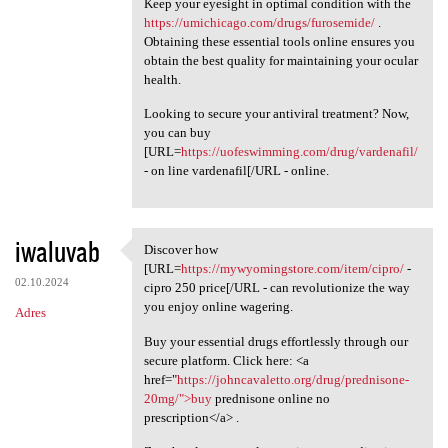
Keep your eyesight in optimal condition with the
https://umichicago.com/drugs/furosemide/
.
Obtaining these essential tools online ensures you
obtain the best quality for maintaining your ocular
health.
Looking to secure your antiviral treatment? Now,
you can buy
[URL=
https://uofeswimming.com/drug/vardenafil/
- on line vardenafil[/URL - online.
iwaluvab
Discover how
Discover how [URL=https:/
[URL=
https://mywyomingstore.com/item/cipro/
-
02.10.2024
cipro 250 price[/URL - can revolutionize the way
you enjoy online wagering.
Adres
Buy your essential drugs effortlessly through our
secure platform. Click here: <a
href="
https://johncavaletto.org/drug/prednisone-
20mg/">buy
prednisone online no
prescription</a> .