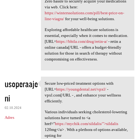
Zero hassle to securely acquire your medications
via web. Click here:
https://winterssolutions.com/pill/best-price-on-
line-viagra/
for your well-being solutions.
Exploring affordable healthcare solutions is
essential, especially when it comes to medication.
[URL=
https://bhtla.com/drug/retin-a/
- retin a
online canada[/URL - offers a budget-friendly
solution for those in search of therapy without
compromising on effectiveness.
usoperaaje
Secure low-priced treatment options with
Secure low-priced treatment
[URL=
https://youngdental.net/vpxl/
-
ni
vpxl.com[/URL - , and enhance your wellness
efficiently.
02.10.2024
Various individuals seeking cholesterol-lowering
Adres
solutions have turned to <a
href="
https://mychik.com/sildalis/">sildalis
120mg</a> . With a plethora of options available,
opting for