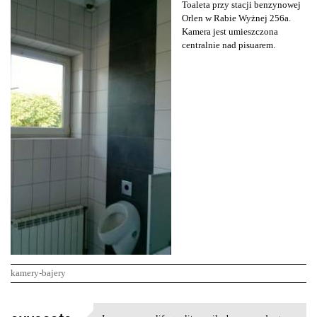
Toaleta przy stacji benzynowej
Orlen w Rabie Wyżnej 256a.
Kamera jest umieszczona
centralnie nad pisuarem.
kamery-bajery
K