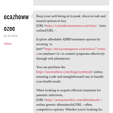
ocazhoww
Keep your well-being at its peak: discover safe and
Keep your well-being at its
trusted options to buy
ozee
[URL=
https://columbiainnastoria.com/lasix/
- lasix
online[/URL - .
02.10.2024
Explore affordable ADHD treatment options by
Adres
securing <a
href="
https://mywyomingstore.com/retin-a/">retin-
a
en similares</a> to control symptoms effectively
through web pharmacies.
You can purchase the
https://usctriathlon.com/drugs/synthroid/
online,
ensuring a safe and straightforward way to handle
your health needs.
When looking to acquire efficient treatment for
parasitic infections,
[URL=
https://autopawnohio.com/albendazole/
-
online generic albendazole[/URL - offers
competitive options. Whether you're looking for