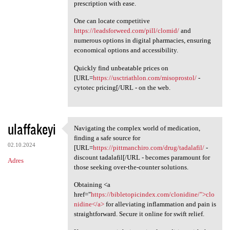
prescription with ease.
One can locate competitive
https://leadsforweed.com/pill/clomid/
and
numerous options in digital pharmacies, ensuring
economical options and accessibility.
Quickly find unbeatable prices on
[URL=
https://usctriathlon.com/misoprostol/
-
cytotec pricing[/URL - on the web.
ulaffakeyi
Navigating the complex world of medication,
Navigating the complex world
finding a safe source for
02.10.2024
[URL=
https://pittmanchiro.com/drug/tadalafil/
-
discount tadalafil[/URL - becomes paramount for
Adres
those seeking over-the-counter solutions.
Obtaining <a
href="
https://bibletopicindex.com/clonidine/">clo
nidine</a>
for alleviating inflammation and pain is
straightforward. Secure it online for swift relief.