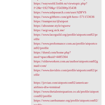
https://wayworld.listbb.ru/viewtopic.php?
f=2&t=19270&p=35438#p35438
https://www.udrpsearch.com/user/ADFVS
https://www.gifthero.com/gift-hero--571153636
https://tramper.nz/@airport
https://aboutme.style/egwew
https://aegvaeg.stck.me/
https://www.laceguild.org/profile/airportcom92/pr
ofile
https://www.proformance.com.au/profile/airportco
m92/profile
https://dsred.com/home.php?
mod=space&uid=4485364
https://olderworkers.com.au/author/airportcom92g
mail-com/
https://www.davidrio.com/profile/airportcom92/pr
ofile
https://jovian.com/airportcom92/american-
airlines-dtw-terminal
https://www.thetalentequation.co.uk/profile/airport
com92/profile
https://www.carehumane.org/profile/airportcom92/
profile