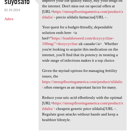
suyosato
Improve your life quality easily, buy your drugs on
Improve your life quality
o
the internet. Don't miss out on special offers at
02.10.2024
m
[URL=
https://stroupflooringamerica.com/product/s
ildalis/
- precio sildalis farmacias[/URL - .
Adres
e
Your quest for a budget-friendly, dependable
n
solution ends here: <a
t
href="
https://leadsforweed.com/doxycycline-
100mg/">doxycycline
uk canada</a> . Whether
a
you're looking to acquire this medication on the
r
internet, you'll find that its potency in treating a
wide range of infections makes it a top choice.
z
e
Given the myriad options for managing fertility
issues, the
https://stroupflooringamerica.com/product/sildalis
/
often emerges as an important factor for many.
Reduce your uric acid effortlessly with the optimal
[URL=
https://stroupflooringamerica.com/product/s
ildalis/
- cheapest generic price sildalis[/URL - .
Regulate gout attacks without hassle and keep a
healthier lifestyle.