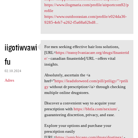
https://www.ilogmaria.com/profile/airportcom92/p
rofile
https://www.outdoorasian.com/profile/e024da36-
9285-4eb7-a262-f5a68a62bd8...
iigotiwvawi
For men seeking effective hair loss solutions,
For men seeking effective
[URL=
https://transylvaniacare.org/drugs/finasterid
fu
e/
- canadian finasteride[/URL - offers vital
insights.
02.10.2024
Absolutely, ascertain the <a
Adres
href="
https://leadsforweed.com/pill/priligy/">prili
gy
without dr prescription</a> through checking
multiple online drugstores.
Discover a convenient way to acquire your
prescription with
https://bhtla.com/nexium/
,
guaranteeing discretion, privacy, and ease.
Explore your options and purchase your
prescription easily
[URL=
https://umichicago.com/drugs/dostinex/
-