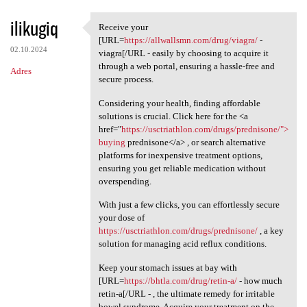
ilikugiq
Receive your
Receive your [URL=https:/
[URL=
https://allwallsmn.com/drug/viagra/
-
02.10.2024
viagra[/URL - easily by choosing to acquire it
through a web portal, ensuring a hassle-free and
Adres
secure process.
Considering your health, finding affordable
solutions is crucial. Click here for the <a
href="
https://usctriathlon.com/drugs/prednisone/">
buying
prednisone</a> , or search alternative
platforms for inexpensive treatment options,
ensuring you get reliable medication without
overspending.
With just a few clicks, you can effortlessly secure
your dose of
https://usctriathlon.com/drugs/prednisone/
, a key
solution for managing acid reflux conditions.
Keep your stomach issues at bay with
[URL=
https://bhtla.com/drug/retin-a/
- how much
retin-a[/URL - , the ultimate remedy for irritable
bowel syndrome. Acquire your treatment on the