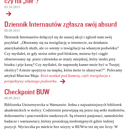
czy na „nie”?
03.10.2015
Dziennik Internautów zgłasza swój absurd
08.09.2015
Dziennik Internautów dołączył się do naszej akcji i zgłosił nam swój
przykład: „Oburzamy się na inwigilację w internecie, na działania
amerykańskich służb, ale co wiemy o inwigilacji na własnym podwórku?
Czy myślałeś, że gdy stoisz sobie pod blokiem, możesz być ciągle
obserwowany np. przez człowieka ze straży miejskiej, który siedzi przy
biurku i pije kawę? Czy myślałeś, ile naprawdę kamer może być w Twojej
okolicy? A może spojrzysz na mapkę, która może to ukazywać?”. Polecamy
artykuł Marcina Maja:
Ktoś nasikał pod kamerą, czyli inwigilacja z
perspektywy własnego podwórka
.
Checkpoint BUW
08.09.2015
Biblioteka Uniwersytecka w Warszawie. Jedna z najważniejszych bibliotek
akademickich w stolicy. Codziennie przewijają się przez nią setki studentów,
doktorantów i pracowników naukowych. Są również pasjonaci, samodzielni
badacze i warszawiacy, którzy poszukują niedostępnych gdzie indziej
pozycji. Wycieczka po mieście bez wizyty w BUW-ie też się nie liczy. W