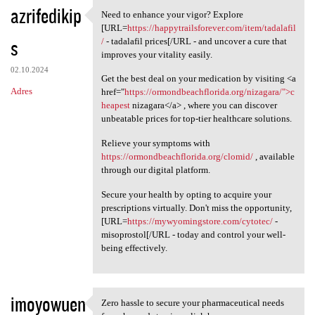
azrifedikip
Need to enhance your vigor? Explore
Need to enhance your vigor?
[URL=
https://happytrailsforever.com/item/tadalafil
s
/
- tadalafil prices[/URL - and uncover a cure that
improves your vitality easily.
02.10.2024
Get the best deal on your medication by visiting <a
Adres
href="
https://ormondbeachflorida.org/nizagara/">c
heapest
nizagara</a> , where you can discover
unbeatable prices for top-tier healthcare solutions.
Relieve your symptoms with
https://ormondbeachflorida.org/clomid/
, available
through our digital platform.
Secure your health by opting to acquire your
prescriptions virtually. Don't miss the opportunity,
[URL=
https://mywyomingstore.com/cytotec/
-
misoprostol[/URL - today and control your well-
being effectively.
imoyowuen
Zero hassle to secure your pharmaceutical needs
Zero hassle to secure your