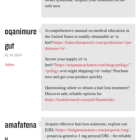
web now.
oqanimure
A comprehensive manual on medical education in
A comprehensive manual on
the United States is readily obtainable at <a
gut
href=
https://bakuchiropractic.com/prednisone/>pre
dnisone</a>
.
02.10.2024
Secure your supply of <a
Adres
href="
https://airjamaicacharter.com/drugs/priligy/"
>priligy
over night shipping</a> today! Purchase
now and get your product quickly.
Questioning where to obtain a hair loss treatment?
Discover safe, reliable options for
https://leadsforweed.com/pill/finasteride/
.
amafatena
Acquire effective hair loss solutions; explore our
Acquire effective hair loss
[URL=
https://bulgariannature.com/propecia-1mg/
v
- propecia generico 1 mg prezzo[/URL - for reliable