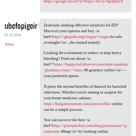
https://google.ms/url?q=https://bit.ly/4gQQmv6
ubefopigeir
Zealously seeking effective solutions for ED?
Zealously seeking effective
Discover your options and buy <a
02.10.2024
href=
https://ghspubs.org/viagra/>viagra
for sale
overnight</a> , the trusted remedy.
Adres
Looking for a treatment to reduce or stop heavy
bleeding? Find out about <a
href="
https://happytrailsforever.com/item/canadian
-pharmacy-lasix/">lasix
40 generico online</a> —
your preferred option.
X-plore the myriad benefits of Amoxil for bacterial
infections. Whether you're aiming to acquire for
your home medicine cabinet,
https://bulgariannature.com/amoxicillin/
online
can be a simple process.
You can uncover the best <a
href=
https://pittmanchiro.com/drug/prednisone/>p
rednisone
40mg</a> by looking online.