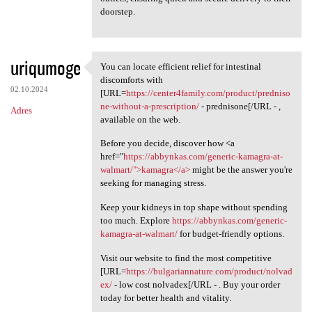
doorstep.
uriqumoge
You can locate efficient relief for intestinal
You can locate efficient
discomforts with
02.10.2024
[URL=
https://center4family.com/product/predniso
ne-without-a-prescription/
- prednisone[/URL - ,
Adres
available on the web.
Before you decide, discover how <a
href="
https://abbynkas.com/generic-kamagra-at-
walmart/">kamagra</a>
might be the answer you're
seeking for managing stress.
Keep your kidneys in top shape without spending
too much. Explore
https://abbynkas.com/generic-
kamagra-at-walmart/
for budget-friendly options.
Visit our website to find the most competitive
[URL=
https://bulgariannature.com/product/nolvad
ex/
- low cost nolvadex[/URL - . Buy your order
today for better health and vitality.