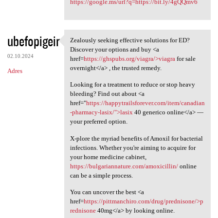
https://google.ms/url?q=https://bit.ly/4gQQmv6
ubefopigeir
Zealously seeking effective solutions for ED?
Zealously seeking effective
Discover your options and buy <a
02.10.2024
href=
https://ghspubs.org/viagra/>viagra
for sale
overnight</a> , the trusted remedy.
Adres
Looking for a treatment to reduce or stop heavy
bleeding? Find out about <a
href="
https://happytrailsforever.com/item/canadian
-pharmacy-lasix/">lasix
40 generico online</a> —
your preferred option.
X-plore the myriad benefits of Amoxil for bacterial
infections. Whether you're aiming to acquire for
your home medicine cabinet,
https://bulgariannature.com/amoxicillin/
online
can be a simple process.
You can uncover the best <a
href=
https://pittmanchiro.com/drug/prednisone/>p
rednisone
40mg</a> by looking online.