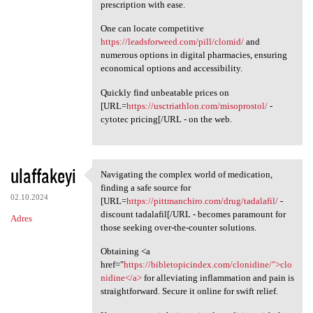
prescription with ease.
One can locate competitive
https://leadsforweed.com/pill/clomid/
and
numerous options in digital pharmacies, ensuring
economical options and accessibility.
Quickly find unbeatable prices on
[URL=
https://usctriathlon.com/misoprostol/
-
cytotec pricing[/URL - on the web.
ulaffakeyi
Navigating the complex world of medication,
Navigating the complex world
finding a safe source for
02.10.2024
[URL=
https://pittmanchiro.com/drug/tadalafil/
-
discount tadalafil[/URL - becomes paramount for
Adres
those seeking over-the-counter solutions.
Obtaining <a
href="
https://bibletopicindex.com/clonidine/">clo
nidine</a>
for alleviating inflammation and pain is
straightforward. Secure it online for swift relief.