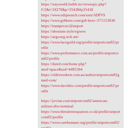
https://wayworld.listbb.ru/viewtopic.php?
f=2&t=19270&p=35438#p35438
https://www.udrpsearch.com/user/ADFVS
https://www.gifthero.com/gift-hero--571153636
https://tramper.nz/@airport
https://aboutme.style/egwew
https://aegvaeg.stck.me/
https://www.laceguild.org/profile/airportcom92/pr
ofile
https://www.proformance.com.au/profile/airportco
m92/profile
https://dsred.com/home.php?
mod=space&uid=4485364
https://olderworkers.com.au/author/airportcom92g
mail-com/
https://www.davidrio.com/profile/airportcom92/pr
ofile
https://jovian.com/airportcom92/american-
airlines-dtw-terminal
https://www.thetalentequation.co.uk/profile/airport
com92/profile
https://www.carehumane.org/profile/airportcom92/
profile