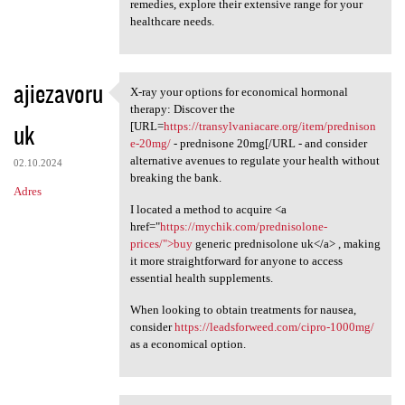
remedies, explore their extensive range for your
healthcare needs.
ajiezavoru
X-ray your options for economical hormonal
X-ray your options for
therapy: Discover the
uk
[URL=
https://transylvaniacare.org/item/prednison
e-20mg/
- prednisone 20mg[/URL - and consider
alternative avenues to regulate your health without
02.10.2024
breaking the bank.
Adres
I located a method to acquire <a
href="
https://mychik.com/prednisolone-
prices/">buy
generic prednisolone uk</a> , making
it more straightforward for anyone to access
essential health supplements.
When looking to obtain treatments for nausea,
consider
https://leadsforweed.com/cipro-1000mg/
as a economical option.