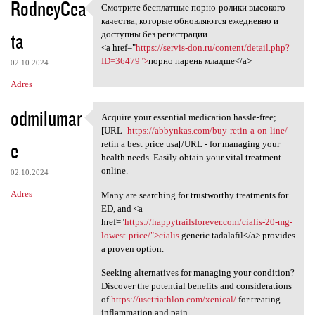
RodneyCea
Смотрите бесплатные порно-ролики высокого
Смотрите бесплатные порно
качества, которые обновляются ежедневно и
ta
доступны без регистрации.
<a href="
https://servis-don.ru/content/detail.php?
ID=36479">
порно парень младше</a>
02.10.2024
Adres
odmilumar
Acquire your essential medication hassle-free;
Acquire your essential
[URL=
https://abbynkas.com/buy-retin-a-on-line/
-
e
retin a best price usa[/URL - for managing your
health needs. Easily obtain your vital treatment
online.
02.10.2024
Adres
Many are searching for trustworthy treatments for
ED, and <a
href="
https://happytrailsforever.com/cialis-20-mg-
lowest-price/">cialis
generic tadalafil</a> provides
a proven option.
Seeking alternatives for managing your condition?
Discover the potential benefits and considerations
of
https://usctriathlon.com/xenical/
for treating
inflammation and pain.