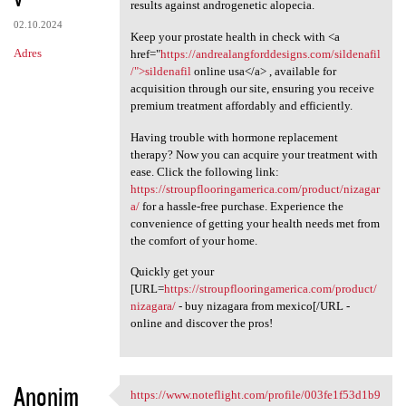
results against androgenetic alopecia.
02.10.2024
Keep your prostate health in check with <a
Adres
href="
https://andrealangforddesigns.com/sildenafil
/">sildenafil
online usa</a> , available for
acquisition through our site, ensuring you receive
premium treatment affordably and efficiently.
Having trouble with hormone replacement
therapy? Now you can acquire your treatment with
ease. Click the following link:
https://stroupflooringamerica.com/product/nizagar
a/
for a hassle-free purchase. Experience the
convenience of getting your health needs met from
the comfort of your home.
Quickly get your
[URL=
https://stroupflooringamerica.com/product/
nizagara/
- buy nizagara from mexico[/URL -
online and discover the pros!
Anonim
https://www.noteflight.com/profile/003fe1f53d1b9