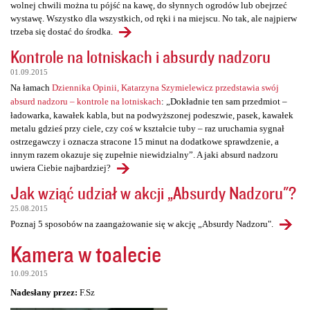
wolnej chwili można tu pójść na kawę, do słynnych ogrodów lub obejrzeć
wystawę. Wszystko dla wszystkich, od ręki i na miejscu. No tak, ale najpierw
trzeba się dostać do środka.
Kontrole na lotniskach i absurdy nadzoru
01.09.2015
Na łamach
Dziennika Opinii, Katarzyna Szymielewicz przedstawia swój
absurd nadzoru – kontrole na lotniskach
: „Dokładnie ten sam przedmiot –
ładowarka, kawałek kabla, but na podwyższonej podeszwie, pasek, kawałek
metalu gdzieś przy ciele, czy coś w kształcie tuby – raz uruchamia sygnał
ostrzegawczy i oznacza stracone 15 minut na dodatkowe sprawdzenie, a
innym razem okazuje się zupełnie niewidzialny”. A jaki absurd nadzoru
uwiera Ciebie najbardziej?
Jak wziąć udział w akcji „Absurdy Nadzoru"?
25.08.2015
Poznaj 5 sposobów na zaangażowanie się w akcję „Absurdy Nadzoru".
Kamera w toalecie
10.09.2015
Nadesłany przez:
F.Sz