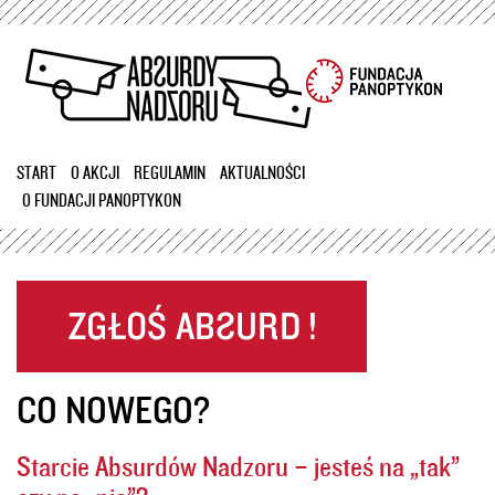
Przejdź
do
treści
START
O AKCJI
REGULAMIN
AKTUALNOŚCI
O FUNDACJI PANOPTYKON
CO NOWEGO?
Starcie Absurdów Nadzoru – jesteś na „tak”