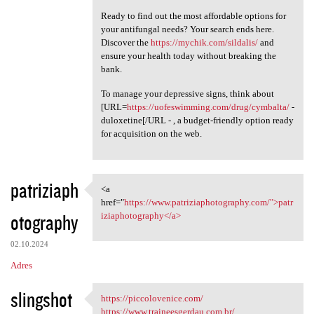
Ready to find out the most affordable options for
your antifungal needs? Your search ends here.
Discover the
https://mychik.com/sildalis/
and
ensure your health today without breaking the
bank.
To manage your depressive signs, think about
[URL=
https://uofeswimming.com/drug/cymbalta/
-
duloxetine[/URL - , a budget-friendly option ready
for acquisition on the web.
patriziaph
<a
<a href="https://www
href="
https://www.patriziaphotography.com/">patr
otography
iziaphotography</a>
02.10.2024
Adres
slingshot
https://piccolovenice.com/
https://piccolovenice.com/
https://www.traineesgerdau.com.br/