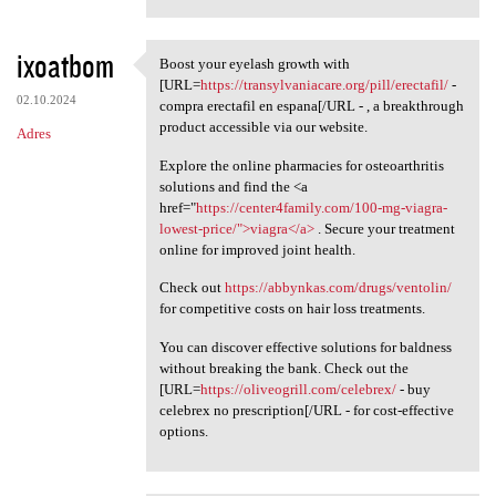
ixoatbom
Boost your eyelash growth with
Boost your eyelash growth
[URL=
https://transylvaniacare.org/pill/erectafil/
-
02.10.2024
compra erectafil en espana[/URL - , a breakthrough
product accessible via our website.
Adres
Explore the online pharmacies for osteoarthritis
solutions and find the <a
href="
https://center4family.com/100-mg-viagra-
lowest-price/">viagra</a>
. Secure your treatment
online for improved joint health.
Check out
https://abbynkas.com/drugs/ventolin/
for competitive costs on hair loss treatments.
You can discover effective solutions for baldness
without breaking the bank. Check out the
[URL=
https://oliveogrill.com/celebrex/
- buy
celebrex no prescription[/URL - for cost-effective
options.