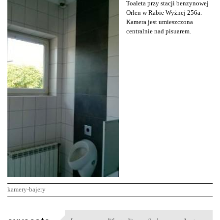
Toaleta przy stacji benzynowej
Orlen w Rabie Wyżnej 256a.
Kamera jest umieszczona
centralnie nad pisuarem.
kamery-bajery
K