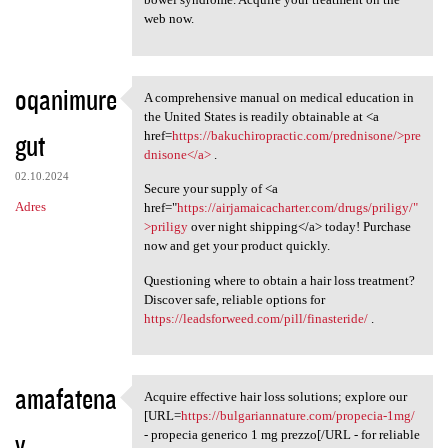
web now.
oqanimure
A comprehensive manual on medical education in
A comprehensive manual on
the United States is readily obtainable at <a
gut
href=
https://bakuchiropractic.com/prednisone/>pre
dnisone</a>
.
02.10.2024
Secure your supply of <a
Adres
href="
https://airjamaicacharter.com/drugs/priligy/"
>priligy
over night shipping</a> today! Purchase
now and get your product quickly.
Questioning where to obtain a hair loss treatment?
Discover safe, reliable options for
https://leadsforweed.com/pill/finasteride/
.
amafatena
Acquire effective hair loss solutions; explore our
Acquire effective hair loss
[URL=
https://bulgariannature.com/propecia-1mg/
v
- propecia generico 1 mg prezzo[/URL - for reliable