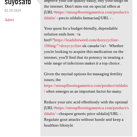
suyosato
Improve your life quality easily, buy your drugs on
Improve your life quality
o
the internet. Don't miss out on special offers at
02.10.2024
m
[URL=
https://stroupflooringamerica.com/product/s
ildalis/
- precio sildalis farmacias[/URL - .
Adres
e
Your quest for a budget-friendly, dependable
n
solution ends here: <a
t
href="
https://leadsforweed.com/doxycycline-
100mg/">doxycycline
uk canada</a> . Whether
a
you're looking to acquire this medication on the
r
internet, you'll find that its potency in treating a
wide range of infections makes it a top choice.
z
e
Given the myriad options for managing fertility
issues, the
https://stroupflooringamerica.com/product/sildalis
/
often emerges as an important factor for many.
Reduce your uric acid effortlessly with the optimal
[URL=
https://stroupflooringamerica.com/product/s
ildalis/
- cheapest generic price sildalis[/URL - .
Regulate gout attacks without hassle and keep a
healthier lifestyle.