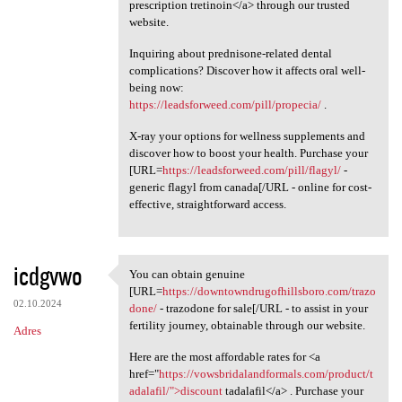
prescription tretinoin</a> through our trusted
website.
Inquiring about prednisone-related dental
complications? Discover how it affects oral well-
being now:
https://leadsforweed.com/pill/propecia/
.
X-ray your options for wellness supplements and
discover how to boost your health. Purchase your
[URL=
https://leadsforweed.com/pill/flagyl/
-
generic flagyl from canada[/URL - online for cost-
effective, straightforward access.
icdgvwo
You can obtain genuine
You can obtain genuine [URL
[URL=
https://downtowndrugofhillsboro.com/trazo
02.10.2024
done/
- trazodone for sale[/URL - to assist in your
fertility journey, obtainable through our website.
Adres
Here are the most affordable rates for <a
href="
https://vowsbridalandformals.com/product/t
adalafil/">discount
tadalafil</a> . Purchase your