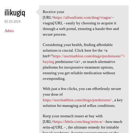
ilikugiq
Receive your
Receive your [URL=https:/
[URL=
https://allwallsmn.com/drug/viagra/
-
02.10.2024
viagra[/URL - easily by choosing to acquire it
through a web portal, ensuring a hassle-free and
Adres
secure process.
Considering your health, finding affordable
solutions is crucial. Click here for the <a
href="
https://usctriathlon.com/drugs/prednisone/">
buying
prednisone</a> , or search alternative
platforms for inexpensive treatment options,
ensuring you get reliable medication without
overspending.
With just a few clicks, you can effortlessly secure
your dose of
https://usctriathlon.com/drugs/prednisone/
, a key
solution for managing acid reflux conditions.
Keep your stomach issues at bay with
[URL=
https://bhtla.com/drug/retin-a/
- how much
retin-a[/URL - , the ultimate remedy for irritable
bowel syndrome. Acquire your treatment on the