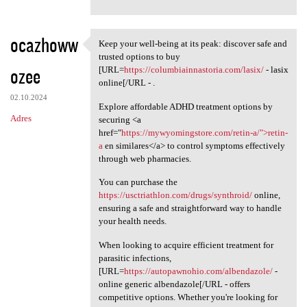
ocazhoww
Keep your well-being at its peak: discover safe and
Keep your well-being at its
trusted options to buy
ozee
[URL=
https://columbiainnastoria.com/lasix/
- lasix
online[/URL - .
02.10.2024
Explore affordable ADHD treatment options by
Adres
securing <a
href="
https://mywyomingstore.com/retin-a/">retin-
a
en similares</a> to control symptoms effectively
through web pharmacies.
You can purchase the
https://usctriathlon.com/drugs/synthroid/
online,
ensuring a safe and straightforward way to handle
your health needs.
When looking to acquire efficient treatment for
parasitic infections,
[URL=
https://autopawnohio.com/albendazole/
-
online generic albendazole[/URL - offers
competitive options. Whether you're looking for