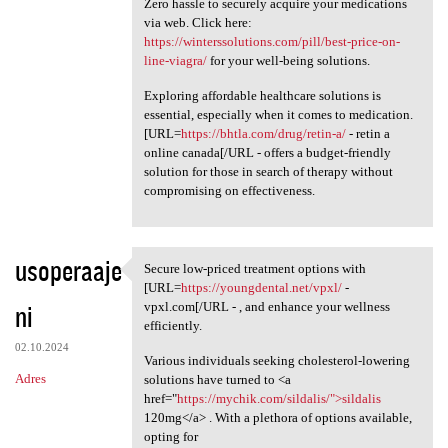
Zero hassle to securely acquire your medications
via web. Click here:
https://winterssolutions.com/pill/best-price-on-
line-viagra/
for your well-being solutions.
Exploring affordable healthcare solutions is
essential, especially when it comes to medication.
[URL=
https://bhtla.com/drug/retin-a/
- retin a
online canada[/URL - offers a budget-friendly
solution for those in search of therapy without
compromising on effectiveness.
usoperaaje
Secure low-priced treatment options with
Secure low-priced treatment
[URL=
https://youngdental.net/vpxl/
-
ni
vpxl.com[/URL - , and enhance your wellness
efficiently.
02.10.2024
Various individuals seeking cholesterol-lowering
Adres
solutions have turned to <a
href="
https://mychik.com/sildalis/">sildalis
120mg</a> . With a plethora of options available,
opting for