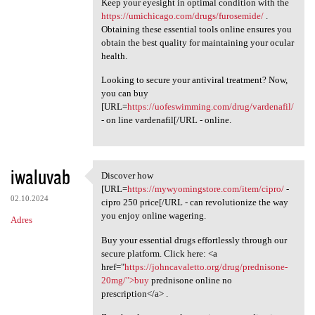
Keep your eyesight in optimal condition with the
https://umichicago.com/drugs/furosemide/
.
Obtaining these essential tools online ensures you
obtain the best quality for maintaining your ocular
health.
Looking to secure your antiviral treatment? Now,
you can buy
[URL=
https://uofeswimming.com/drug/vardenafil/
- on line vardenafil[/URL - online.
iwaluvab
Discover how
Discover how [URL=https:/
[URL=
https://mywyomingstore.com/item/cipro/
-
02.10.2024
cipro 250 price[/URL - can revolutionize the way
you enjoy online wagering.
Adres
Buy your essential drugs effortlessly through our
secure platform. Click here: <a
href="
https://johncavaletto.org/drug/prednisone-
20mg/">buy
prednisone online no
prescription</a> .