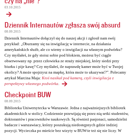
czy na „nie”?
03.10.2015
Dziennik Internautów zgłasza swój absurd
08.09.2015
Dziennik Internautów dołączył się do naszej akcji i zgłosił nam swój
przykład: „Oburzamy się na inwigilację w internecie, na działania
amerykańskich służb, ale co wiemy o inwigilacji na własnym podwórku?
Czy myślałeś, że gdy stoisz sobie pod blokiem, możesz być ciągle
obserwowany np. przez człowieka ze straży miejskiej, który siedzi przy
biurku i pije kawę? Czy myślałeś, ile naprawdę kamer może być w Twojej
okolicy? A może spojrzysz na mapkę, która może to ukazywać?”. Polecamy
artykuł Marcina Maja:
Ktoś nasikał pod kamerą, czyli inwigilacja z
perspektywy własnego podwórka
.
Checkpoint BUW
08.09.2015
Biblioteka Uniwersytecka w Warszawie. Jedna z najważniejszych bibliotek
akademickich w stolicy. Codziennie przewijają się przez nią setki studentów,
doktorantów i pracowników naukowych. Są również pasjonaci, samodzielni
badacze i warszawiacy, którzy poszukują niedostępnych gdzie indziej
pozycji. Wycieczka po mieście bez wizyty w BUW-ie też się nie liczy. W