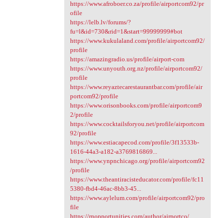
https://www.afroboer.co.za/profile/airportcom92/pr
ofile
https://lelb.lv/forums/?
fu=l&id=730&rid=1&start=99999999#bot
https://www.kukulaland.com/profile/airportcom92/
profile
https://amazingradio.us/profile/airport-com
https://www.unyouth.org.nz/profile/airportcom92/
profile
https://www.reyaztecarestaurantbar.com/profile/air
portcom92/profile
https://www.orisonbooks.com/profile/airportcom9
2/profile
https://www.cocktailsforyou.net/profile/airportcom
92/profile
https://www.estiacapecod.com/profile/3f13533b-
1616-44a3-a182-a3769816869...
https://www.ynpnchicago.org/profile/airportcom92
/profile
https://www.theantiracisteducator.com/profile/fc11
5380-fbd4-46ac-8bb3-45...
https://www.aylelum.com/profile/airportcom92/pro
file
https://rnopportunities.com/author/airportco/