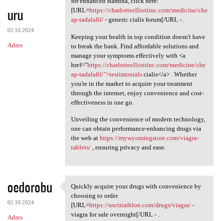
for enhanced stamina, click here:
uru
[URL=
https://charlotteelliottinc.com/medicine/che
ap-tadalafil/
- generic cialis forum[/URL - .
02.10.2024
Keeping your health in top condition doesn't have
Adres
to break the bank. Find affordable solutions and
manage your symptoms effectively with <a
href="
https://charlotteelliottinc.com/medicine/che
ap-tadalafil/">testimonials
cialis</a> . Whether
you're in the market to acquire your treatment
through the internet, enjoy convenience and cost-
effectiveness in one go.
Unveiling the convenience of modern technology,
one can obtain performance-enhancing drugs via
the web at
https://mywyomingstore.com/viagra-
tablets/
, ensuring privacy and ease.
oedorobu
Quickly acquire your drugs with convenience by
Quickly acquire your drugs
choosing to order
02.10.2024
[URL=
https://usctriathlon.com/drugs/viagra/
-
viagra for sale overnight[/URL - .
Adres