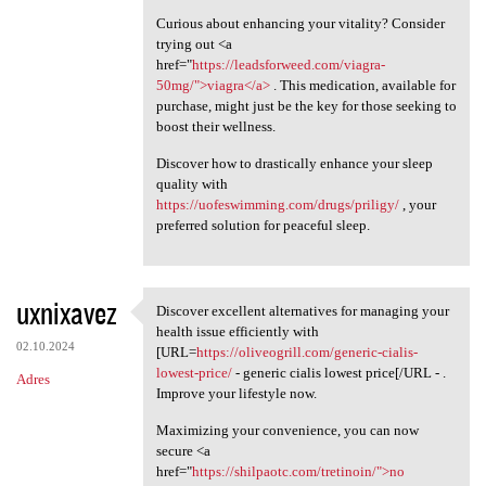
Curious about enhancing your vitality? Consider
trying out <a
href="
https://leadsforweed.com/viagra-
50mg/">viagra</a>
. This medication, available for
purchase, might just be the key for those seeking to
boost their wellness.
Discover how to drastically enhance your sleep
quality with
https://uofeswimming.com/drugs/priligy/
, your
preferred solution for peaceful sleep.
uxnixavez
Discover excellent alternatives for managing your
Discover excellent
health issue efficiently with
02.10.2024
[URL=
https://oliveogrill.com/generic-cialis-
lowest-price/
- generic cialis lowest price[/URL - .
Adres
Improve your lifestyle now.
Maximizing your convenience, you can now
secure <a
href="
https://shilpaotc.com/tretinoin/">no