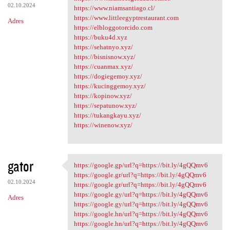
02.10.2024
https://www.niamsantiago.cl/
https://www.littleegyptrestaurant.com
Adres
https://elbloggotorcido.com
https://buku4d.xyz
https://sehatnyo.xyz/
https://bisnisnow.xyz/
https://cuanmax.xyz/
https://dogiegemoy.xyz/
https://kucinggemoy.xyz/
https://kopinow.xyz/
https://sepatunow.xyz/
https://tukangkayu.xyz/
https://winenow.xyz/
gator
https://google.gp/url?q=https://bit.ly/4gQQmv6
https://google.gp/url?q=https
https://google.gr/url?q=https://bit.ly/4gQQmv6
02.10.2024
https://google.gr/url?q=https://bit.ly/4gQQmv6
https://google.gy/url?q=https://bit.ly/4gQQmv6
Adres
https://google.gy/url?q=https://bit.ly/4gQQmv6
https://google.hn/url?q=https://bit.ly/4gQQmv6
https://google.hn/url?q=https://bit.ly/4gQQmv6