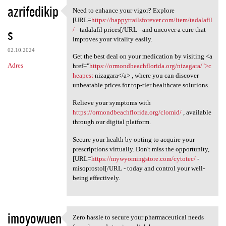
azrifedikip
Need to enhance your vigor? Explore
Need to enhance your vigor?
[URL=
https://happytrailsforever.com/item/tadalafil
s
/
- tadalafil prices[/URL - and uncover a cure that
improves your vitality easily.
02.10.2024
Get the best deal on your medication by visiting <a
Adres
href="
https://ormondbeachflorida.org/nizagara/">c
heapest
nizagara</a> , where you can discover
unbeatable prices for top-tier healthcare solutions.
Relieve your symptoms with
https://ormondbeachflorida.org/clomid/
, available
through our digital platform.
Secure your health by opting to acquire your
prescriptions virtually. Don't miss the opportunity,
[URL=
https://mywyomingstore.com/cytotec/
-
misoprostol[/URL - today and control your well-
being effectively.
imoyowuen
Zero hassle to secure your pharmaceutical needs
Zero hassle to secure your