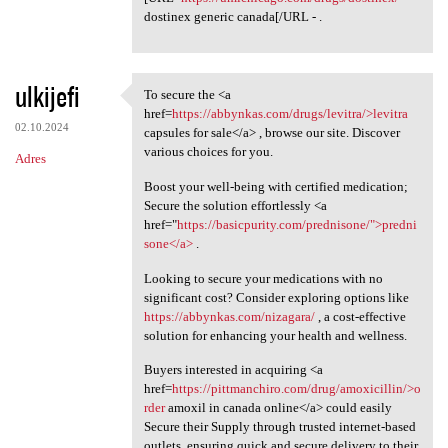
dostinex generic canada[/URL - .
ulkijefi
To secure the <a
To secure the <a href=https:/
href=
https://abbynkas.com/drugs/levitra/>levitra
02.10.2024
capsules for sale</a> , browse our site. Discover
various choices for you.
Adres
Boost your well-being with certified medication;
Secure the solution effortlessly <a
href="
https://basicpurity.com/prednisone/">predni
sone</a>
.
Looking to secure your medications with no
significant cost? Consider exploring options like
https://abbynkas.com/nizagara/
, a cost-effective
solution for enhancing your health and wellness.
Buyers interested in acquiring <a
href=
https://pittmanchiro.com/drug/amoxicillin/>o
rder
amoxil in canada online</a> could easily
Secure their Supply through trusted internet-based
outlets, ensuring quick and secure delivery to their