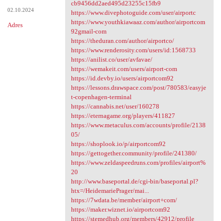
https://www.noteflight.com
cb9456dd2aed495d23255c15fb9
02.10.2024
https://www.divephotoguide.com/user/airportc
https://www.youthkiawaaz.com/author/airportcom
Adres
92gmail-com
https://theduran.com/author/airportco/
https://www.renderosity.com/users/id:1568733
https://anilist.co/user/avfavae/
https://wemakeit.com/users/airport-com
https://id.devby.io/users/airportcom92
https://lessons.drawspace.com/post/780583/easyje
t-copenhagen-terminal
https://cannabis.net/user/160278
https://eternagame.org/players/411827
https://www.metaculus.com/accounts/profile/2138
05/
https://shoplook.io/p/airportcom92
https://gettogether.community/profile/241380/
https://www.zeldaspeedruns.com/profiles/airport%
20
http://www.baseportal.de/cgi-bin/baseportal.pl?
htx=/HeidemariePrager/mai...
https://7wdata.be/member/airport+com/
https://maker.wiznet.io/airportcom92
https://stemedhub.org/members/42912/profile