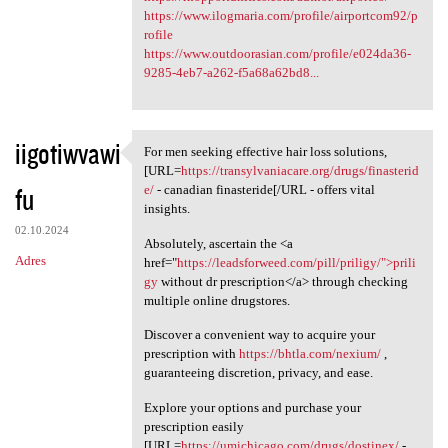
https://www.ilogmaria.com/profile/airportcom92/p
rofile
https://www.outdoorasian.com/profile/e024da36-
9285-4eb7-a262-f5a68a62bd8...
iigotiwvawi
For men seeking effective hair loss solutions,
For men seeking effective
[URL=
https://transylvaniacare.org/drugs/finasterid
fu
e/
- canadian finasteride[/URL - offers vital
insights.
02.10.2024
Absolutely, ascertain the <a
Adres
href="
https://leadsforweed.com/pill/priligy/">prili
gy
without dr prescription</a> through checking
multiple online drugstores.
Discover a convenient way to acquire your
prescription with
https://bhtla.com/nexium/
,
guaranteeing discretion, privacy, and ease.
Explore your options and purchase your
prescription easily
[URL=
https://umichicago.com/drugs/dostinex/
-