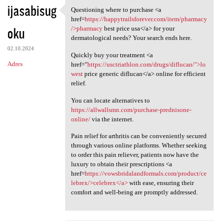
ijasabisug
Questioning where to purchase <a
Questioning where to purchase
href=
https://happytrailsforever.com/item/pharmacy
oku
/>pharmacy
best price usa</a> for your
dermatological needs? Your search ends here.
02.10.2024
Quickly buy your treatment <a
Adres
href="
https://usctriathlon.com/drugs/diflucan/">lo
west
price generic diflucan</a> online for efficient
relief.
You can locate alternatives to
https://allwallsmn.com/purchase-prednisone-
online/
via the internet.
Pain relief for arthritis can be conveniently secured
through various online platforms. Whether seeking
to order this pain reliever, patients now have the
luxury to obtain their prescriptions <a
href=
https://vowsbridalandformals.com/product/ce
lebrex/>celebrex</a>
with ease, ensuring their
comfort and well-being are promptly addressed.