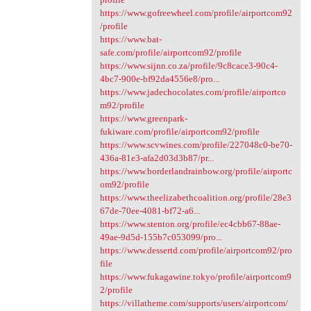
https://www.gofreewheel.com/profile/airportcom92
/profile
https://www.bat-
safe.com/profile/airportcom92/profile
https://www.sijnn.co.za/profile/9c8cace3-90c4-
4bc7-900e-bf92da4556e8/pro...
https://www.jadechocolates.com/profile/airportco
m92/profile
https://www.greenpark-
fukiware.com/profile/airportcom92/profile
https://www.scvwines.com/profile/227048c0-be70-
436a-81e3-afa2d03d3b87/pr...
https://www.borderlandrainbow.org/profile/airportc
om92/profile
https://www.theelizabethcoalition.org/profile/28e3
67de-70ee-4081-bf72-a6...
https://www.stenton.org/profile/ec4cbb67-88ae-
49ae-9d5d-155b7c053099/pro...
https://www.dessertd.com/profile/airportcom92/pro
file
https://www.fukagawine.tokyo/profile/airportcom9
2/profile
https://villatheme.com/supports/users/airportcom/