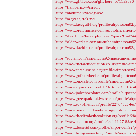
https://www.gifthero.com/gift-hero--571153636
https://tramper.nz/@airport
https://aboutme.style/egwew
https://aegvaeg.stck.me/
https://www.laceguild.org/profile/airportcom92/p
https://www.proformance.com.au/profile/airport
https://dsred.com/home.php?mod=space&uid=4
https://olderworkers.com.au/author/airportcom9
https://www.davidrio.com/profile/airportcom92/p
https://jovian.com/airportcom92/american-airlin
https://www.thetalentequation.co.uk/profile/airp
https://www.carehumane.org/profile/airportcom9
https://www.gofreewheel.com/profile/airportcom
https://www.bat-safe.com/profile/airportcom92/pr
https://www.sijnn.co.za/profile/9c8cace3-90c4-
https://www.jadechocolates.com/profile/airportc
https://www.greenpark-fukiware.com/profile/airp
https://www.scvwines.com/profile/227048c0-be7
https://www.borderlandrainbow.org/profile/airpo
https://www.theelizabethcoalition.org/profile/2
https://www.stenton.org/profile/ec4cbb67-88ae
https://www.dessertd.com/profile/airportcom92/p
https://www.fukagawine.tokyo/profile/airportco