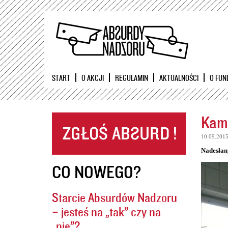
START
O AKCJI
REGULAMIN
AKTUALNOŚCI
O FUN
Kame
10.09.201
Nadesłan
CO NOWEGO?
Starcie Absurdów Nadzoru
– jesteś na „tak” czy na
„nie”?