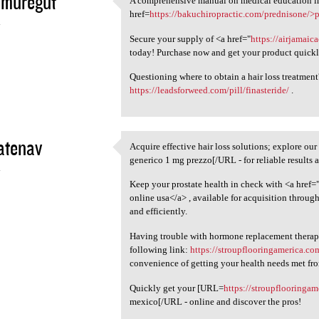
imuregut
A comprehensive manual on medical education in t
A comprehensive manual on
href=
https://bakuchiropractic.com/prednisone/>
4
Secure your supply of <a href="
https://airjamaic
today! Purchase now and get your product quickl
Questioning where to obtain a hair loss treatment?
https://leadsforweed.com/pill/finasteride/
.
atenav
Acquire effective hair loss solutions; explore ou
Acquire effective hair loss
generico 1 mg prezzo[/URL - for reliable results 
4
Keep your prostate health in check with <a href=
online usa</a> , available for acquisition throug
and efficiently.
Having trouble with hormone replacement therapy
following link:
https://stroupflooringamerica.co
convenience of getting your health needs met fr
Quickly get your [URL=
https://stroupflooringa
mexico[/URL - online and discover the pros!