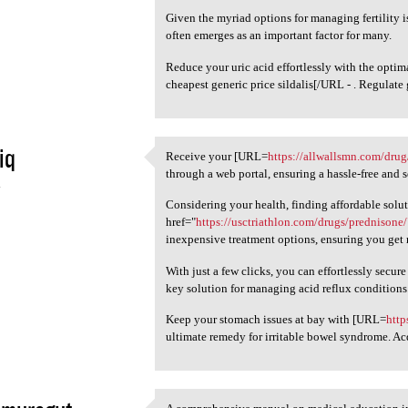
Given the myriad options for managing fertility i
often emerges as an important factor for many.
Reduce your uric acid effortlessly with the opti
cheapest generic price sildalis[/URL - . Regulate 
iq
Receive your [URL=
https://allwallsmn.com/drug
Receive your [URL=https:/
through a web portal, ensuring a hassle-free and s
4
Considering your health, finding affordable soluti
href="
https://usctriathlon.com/drugs/prednisone
inexpensive treatment options, ensuring you get
With just a few clicks, you can effortlessly secur
key solution for managing acid reflux conditions
Keep your stomach issues at bay with [URL=
http
ultimate remedy for irritable bowel syndrome. Ac