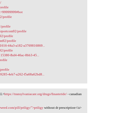
/
profile
art=99999999#bot
2/profile
/profile
airportcom92/profile
92/profile
om92/profile
b-1616-44a3-a182-a3769816869...
92/profile
c115380-fbd4-46ac-8bb3-45...
rofile
profile
-9285-4eb7-a262-f5a68a62bd8...
URL=
https://transylvaniacare.org/drugs/finasteride/
- canadian
orweed.com/pill/priligy/">priligy
without dr prescription</a>