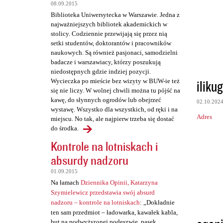
t
08.09.2015
a
Biblioteka Uniwersytecka w Warszawie. Jedna z
najważniejszych bibliotek akademickich w
r
stolicy. Codziennie przewijają się przez nią
z
setki studentów, doktorantów i pracowników
naukowych. Są również pasjonaci, samodzielni
e
badacze i warszawiacy, którzy poszukują
niedostępnych gdzie indziej pozycji.
ilikug
Wycieczka po mieście bez wizyty w BUW-ie też
się nie liczy. W wolnej chwili można tu pójść na
kawę, do słynnych ogrodów lub obejrzeć
02.10.202
wystawę. Wszystko dla wszystkich, od ręki i na
Adres
miejscu. No tak, ale najpierw trzeba się dostać
do środka.
Kontrole na lotniskach i
absurdy nadzoru
01.09.2015
Na łamach
Dziennika Opinii, Katarzyna
Szymielewicz przedstawia swój absurd
nadzoru – kontrole na lotniskach
: „Dokładnie
ten sam przedmiot – ładowarka, kawałek kabla,
but na podwyższonej podeszwie, pasek,