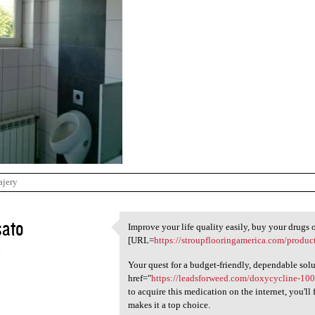
ajery
sato
Improve your life quality easily, buy your drugs o
Improve your life quality
[URL=
https://stroupflooringamerica.com/product
4
Your quest for a budget-friendly, dependable solu
href="
https://leadsforweed.com/doxycycline-10
to acquire this medication on the internet, you'll 
makes it a top choice.