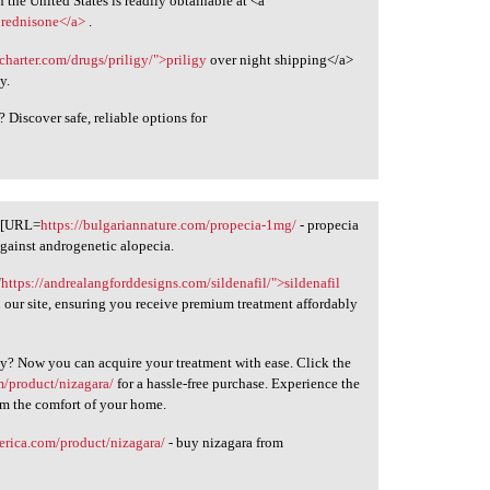
he United States is readily obtainable at <a
prednisone</a>
.
acharter.com/drugs/priligy/">priligy
over night shipping</a>
y.
 Discover safe, reliable options for
r [URL=
https://bulgariannature.com/propecia-1mg/
- propecia
against androgenetic alopecia.
"
https://andrealangforddesigns.com/sildenafil/">sildenafil
h our site, ensuring you receive premium treatment affordably
? Now you can acquire your treatment with ease. Click the
m/product/nizagara/
for a hassle-free purchase. Experience the
om the comfort of your home.
merica.com/product/nizagara/
- buy nizagara from