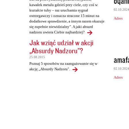
oqan
kawałek metalu gdzieś przy ciele, czy coś w
02.10.202
kształcie tuby – raz uruchamia sygnał
ostrzegawczy i oznacza stracone 15 minut na
Adres
dodatkowe sprawdzenie, a innym razem okazuje
się zupełnie niewidzialny”. A jaki absurd
nadzoru uwiera Ciebie najbardziej?
Jak wziąć udział w akcji
„Absurdy Nadzoru"?
amaf
25.08.2015
Poznaj 5 sposobów na zaangażowanie się w
02.10.202
akcję „Absurdy Nadzoru".
Adres