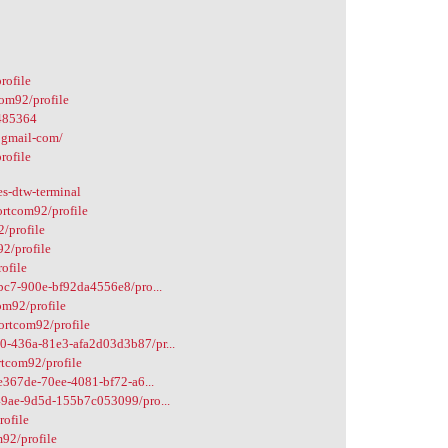
rofile
com92/profile
485364
2gmail-com/
rofile
es-dtw-terminal
ortcom92/profile
2/profile
92/profile
ofile
4bc7-900e-bf92da4556e8/pro...
om92/profile
ortcom92/profile
0-436a-81e3-afa2d03d3b87/pr...
rtcom92/profile
8e367de-70ee-4081-bf72-a6...
-49ae-9d5d-155b7c053099/pro...
rofile
m92/profile