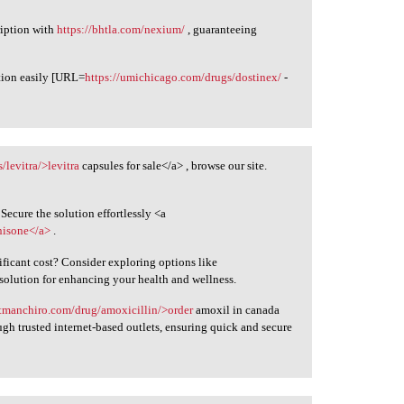
ription with
https://bhtla.com/nexium/
, guaranteeing
tion easily [URL=
https://umichicago.com/drugs/dostinex/
-
/levitra/>levitra
capsules for sale</a> , browse our site.
Secure the solution effortlessly <a
nisone</a>
.
ficant cost? Consider exploring options like
e solution for enhancing your health and wellness.
ittmanchiro.com/drug/amoxicillin/>order
amoxil in canada
gh trusted internet-based outlets, ensuring quick and secure