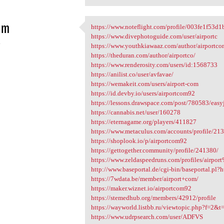
im
https://www.noteflight.com/profile/003fe1f5
https://www.noteflight.com
https://www.divephotoguide.com/user/airportc
4
https://www.youthkiawaaz.com/author/airportc
https://theduran.com/author/airportco/
https://www.renderosity.com/users/id:1568733
https://anilist.co/user/avfavae/
https://wemakeit.com/users/airport-com
https://id.devby.io/users/airportcom92
https://lessons.drawspace.com/post/780583/easy
https://cannabis.net/user/160278
https://eternagame.org/players/411827
https://www.metaculus.com/accounts/profile/21
https://shoplook.io/p/airportcom92
https://gettogether.community/profile/241380/
https://www.zeldaspeedruns.com/profiles/airpor
http://www.baseportal.de/cgi-bin/baseportal.pl?
https://7wdata.be/member/airport+com/
https://maker.wiznet.io/airportcom92
https://stemedhub.org/members/42912/profile
https://wayworld.listbb.ru/viewtopic.php?f=
https://www.udrpsearch.com/user/ADFVS