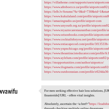
https://villatheme.com/supports/users/airportcom
https://www.afroboer.co.za/profile/airportcom92/
https://lelb.lv/forums/?fu=l&id=730&rid=1&st
https://www.kukulaland.com/profile/airportcom9
https://amazingradio.us/profile/airport-com
https://www.unyouth.org.nz/profile/airportcom92
https://www.reyaztecarestaurantbar.com/profile/
https://www.orisonbooks.com/profile/airportcom
https://www.cocktailsforyou.net/profile/airportc
https://www.estiacapecod.com/profile/3f13533
https://www.ynpnchicago.org/profile/airportcom
https://www.theantiracisteducator.com/profile/f
https://www.aylelum.com/profile/airportcom92/p
https://rnopportunities.com/author/airportco/
https://www.ilogmaria.com/profile/airportcom92/
https://www.outdoorasian.com/profile/e024da36
iwvawifu
For men seeking effective hair loss solutions, [
For men seeking effective
finasteride[/URL - offers vital insights.
4
Absolutely, ascertain the <a href="
https://leadsf
through checking multiple online drugstores.