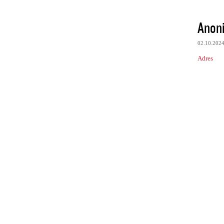
Anon
02.10.202
Adres