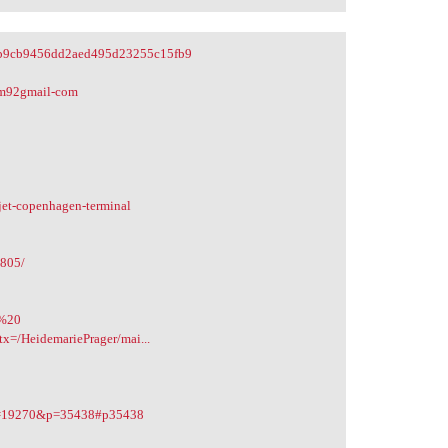
3d1b9cb9456dd2aed495d23255c15fb9
om92gmail-com
jet-copenhagen-terminal
3805/
t%20
htx=/HeidemariePrager/mai...
2&t=19270&p=35438#p35438