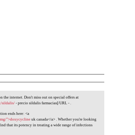
n the internet. Don't miss out on special offers at
/sildalis/
- precio sildalis farmacias[/URL - .
tion ends here: <a
0mg/">doxycycline
uk canada</a> . Whether you're looking
find that its potency in treating a wide range of infections