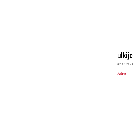
ulkije
02.10.202
Adres