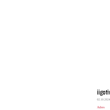
iigot
02.10.202
Adres