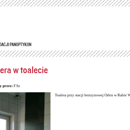
Przejdź
do
treści
DACJI PANOPTYKON
ra w toalecie
5
y przez:
F.Sz
Toaleta przy stacji benzynowej Orlen w Rabie 