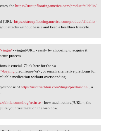
ssues, the
https://stroupflooringamerica.com/product/sildalis/
mal [URL=
https://stroupflooringamerica.com/product/sildalis/
-
gout attacks without hassle and keep a healthier lifestyle.
/viagra/
- viagra[/URL - easily by choosing to acquire it
ecure process.
ons is crucial. Click here for the <a
/">buying
prednisone</a> , or search alternative platforms for
 reliable medication without overspending.
e your dose of
https://usctriathlon.com/drugs/prednisone/
, a
.
s://bhtla.com/drug/retin-a/
- how much retin-a[/URL - , the
quire your treatment on the web now.