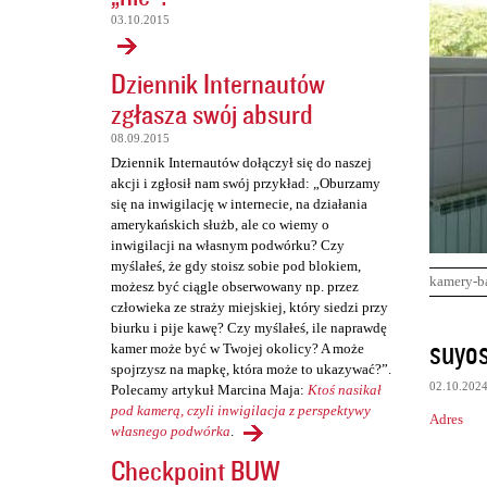
03.10.2015
Dziennik Internautów
zgłasza swój absurd
08.09.2015
Dziennik Internautów dołączył się do naszej
akcji i zgłosił nam swój przykład: „Oburzamy
się na inwigilację w internecie, na działania
amerykańskich służb, ale co wiemy o
inwigilacji na własnym podwórku? Czy
myślałeś, że gdy stoisz sobie pod blokiem,
kamery-b
możesz być ciągle obserwowany np. przez
człowieka ze straży miejskiej, który siedzi przy
biurku i pije kawę? Czy myślałeś, ile naprawdę
K
suyo
kamer może być w Twojej okolicy? A może
o
spojrzysz na mapkę, która może to ukazywać?”.
02.10.202
Polecamy artykuł Marcina Maja:
Ktoś nasikał
m
pod kamerą, czyli inwigilacja z perspektywy
Adres
e
własnego podwórka
.
n
Checkpoint BUW