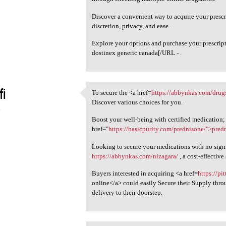
Discover a convenient way to acquire your presc
discretion, privacy, and ease.
Explore your options and purchase your prescrip
dostinex generic canada[/URL - .
fi
To secure the <a href=
https://abbynkas.com/drugs
To secure the <a href=https:/
Discover various choices for you.
4
Boost your well-being with certified medication; 
href="
https://basicpurity.com/prednisone/">pred
Looking to secure your medications with no signi
https://abbynkas.com/nizagara/
, a cost-effectiv
Buyers interested in acquiring <a href=
https://p
online</a> could easily Secure their Supply throu
delivery to their doorstep.