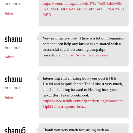
https://wooribeting.com/%ED%94%8C%EB%9F
30.10.2024
%AC%EC%8A%A4%EC%B9%B4%EC%A7%80
Adres
%EB...
shanu
Very informative post! There is a lot of information
Very informative post! There
here that can help any business get started with a
30.10.2024
successful social networking campaign.
priceded.com
https://www.priceded.com/
Adres
shanu
Interesting and amazing how your post is! It Is
Interesting and amazing how
Useful and helpful for me That I like it very much,
30.10.2024
and I am looking forward to Hearing from your
next.. Best Texas Sportsbook
Adres
https://www.reddit.com/r/sportsbetting/comments/
1fpi22k/best_sports_bett...
shanu5
Thank you very much for writing such an