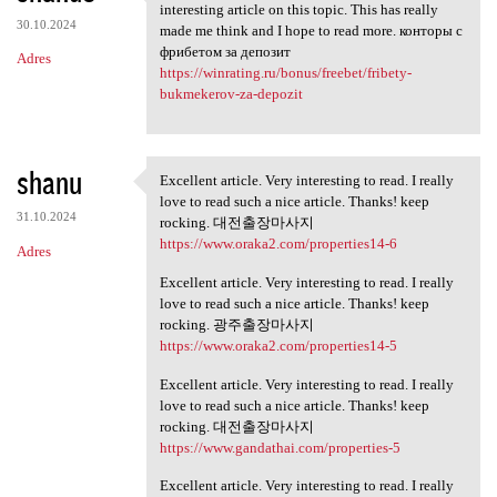
Thank you very much for
interesting article on this topic. This has really
30.10.2024
made me think and I hope to read more. конторы с
фрибетом за депозит
Adres
https://winrating.ru/bonus/freebet/fribety-
bukmekerov-za-depozit
shanu
Excellent article. Very interesting to read. I really
Excellent article. Very
love to read such a nice article. Thanks! keep
31.10.2024
rocking. 대전출장마사지
https://www.oraka2.com/properties14-6
Adres
Excellent article. Very interesting to read. I really
love to read such a nice article. Thanks! keep
rocking. 광주출장마사지
https://www.oraka2.com/properties14-5
Excellent article. Very interesting to read. I really
love to read such a nice article. Thanks! keep
rocking. 대전출장마사지
https://www.gandathai.com/properties-5
Excellent article. Very interesting to read. I really