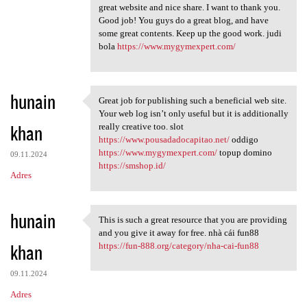
great website and nice share. I want to thank you.
Good job! You guys do a great blog, and have
some great contents. Keep up the good work. judi
bola
https://www.mygymexpert.com/
hunain
Great job for publishing such a beneficial web site.
Great job for publishing such
Your web log isn’t only useful but it is additionally
khan
really creative too. slot
https://www.pousadadocapitao.net/
oddigo
https://www.mygymexpert.com/
topup domino
09.11.2024
https://smshop.id/
Adres
hunain
This is such a great resource that you are providing
This is such a great resource
and you give it away for free. nhà cái fun88
khan
https://fun-888.org/category/nha-cai-fun88
09.11.2024
Adres