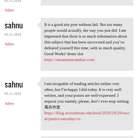
05.11.2024
Adres
sahnu
It is a good site post without fail. Not too many
It is a good site post
people would actually, the way you just did. I am
05.11.2024
impressed that there is so much information about
this subject that has been uncovered and you’ve
Adres
defeated yourself this time, with so much quality.
Good Works! demo slot
https://suzannamcmahan.com/
sahnu
I am incapable of reading articles online very
I am incapable of reading
often, but I’m happy I did today. It is very well
05.11.2024
written, and your points are well-expressed. I
request you warmly, please, don’t ever stop writing.
Adres
風衣外套
https://blog.stcloudstate.edu/hied/2020/10/29/soci
al-justice-saturday/co...