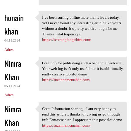
hunain
I’ve been surfing online more than 5 hours today,
I’ve been surfing online more
yet I never found any interesting article like yours
khan
without a doubt. It’s pretty worth enough for me.
Thanks... slot terpercaya
https://seteranglangitbiru.com/
04.11.2024
Adres
Nimra
Great job for publishing such a beneficial web site.
Great job for publishing such
Your web log isn’t only useful but it is additionally
Khan
really creative too.slot demo
https://suzannamcmahan.com/
05.11.2024
Adres
Nimra
Great Information sharing .. I am very happy to
Great Information sharing ..
read this article .. thanks for giving us go through
Khan
info.Fantastic nice. I appreciate this post.slot demo
https://suzannamcmahan.com/