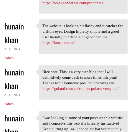
https://www.gandathai.com/properties
hunain
The website is looking bit flashy and it catches the
The website is looking bit
visitors eyes. Design is pretty simple and a good
khan
user friendly interface. slot gacor hari ini
https://lamanit.com/
31.10.2024
Adres
hunain
Nice post! This is a very nice blog that I will
Nice post! This is a very
definitively come back to more times this year!
khan
Thanks for informative post. polaris vũng tàu
https://gnland.com.vn/can-ho-polaris-vung-tau/
31.10.2024
Adres
hunain
I was looking at some of your posts on this website
I was looking at some of your
and I conceive this web site is really instructive!
khan
Keep putting up.. azul chocolate bar where to buy