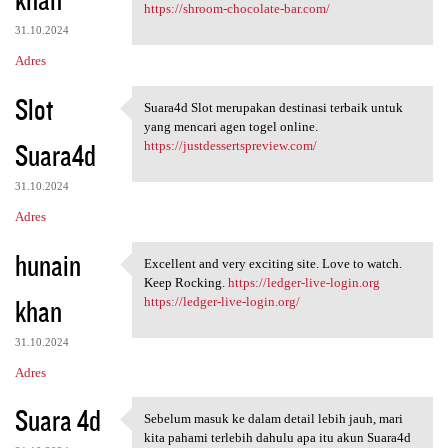
https://shroom-chocolate-bar.com/
31.10.2024
Adres
Slot
Suara4d Slot merupakan destinasi terbaik untuk
Suara4d Slot merupakan
yang mencari agen togel online.
Suara4d
https://justdessertspreview.com/
31.10.2024
Adres
hunain
Excellent and very exciting site. Love to watch.
Excellent and very exciting
Keep Rocking.
https://ledger-live-login.org
khan
https://ledger-live-login.org/
31.10.2024
Adres
Suara 4d
Sebelum masuk ke dalam detail lebih jauh, mari
Sebelum masuk ke dalam detail
kita pahami terlebih dahulu apa itu akun Suara4d