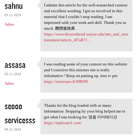
sahnu
I admire this article for the well-researched content
I admire this article for the
and excellent wording. I got so involved in this
05.11.2024
material that I couldn’t stop reading. I am
impressed with your work and skill. Thank you so
Adres
much. 團體服推薦
https://www.thesouthend.wayne.edu/arts_and_ente
rtainment/article_4f7a871...
assasa
I was reading some of your content on this website
I was reading some of your
and I conceive this internet site is really
05.11.2024
informative ! Keep on putting up. iron tv pro
https://irontvpro.fr/#IRON
Adres
seooo
Thanks for the blog loaded with so many
Thanks for the blog loaded
information. Stopping by your blog helped me to
servicesss
get what I was looking for. 명품 이미테이션
https://replicare1.com/
06.11.2024