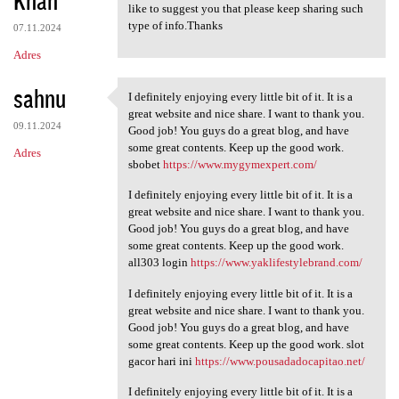
like to suggest you that please keep sharing such
type of info.Thanks
07.11.2024
Adres
sahnu
I definitely enjoying every little bit of it. It is a
I definitely enjoying every
great website and nice share. I want to thank you.
09.11.2024
Good job! You guys do a great blog, and have
some great contents. Keep up the good work.
Adres
sbobet
https://www.mygymexpert.com/
I definitely enjoying every little bit of it. It is a
great website and nice share. I want to thank you.
Good job! You guys do a great blog, and have
some great contents. Keep up the good work.
all303 login
https://www.yaklifestylebrand.com/
I definitely enjoying every little bit of it. It is a
great website and nice share. I want to thank you.
Good job! You guys do a great blog, and have
some great contents. Keep up the good work. slot
gacor hari ini
https://www.pousadadocapitao.net/
I definitely enjoying every little bit of it. It is a