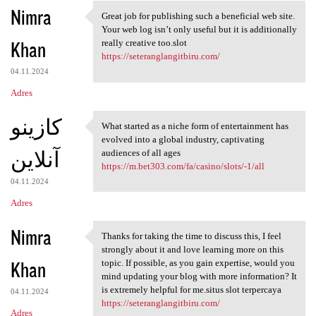
Nimra
Great job for publishing such a beneficial web site.
Great job for publishing such
Your web log isn’t only useful but it is additionally
Khan
really creative too.slot
https://seteranglangitbiru.com/
04.11.2024
Adres
کازینو
What started as a niche form of entertainment has
What started as a niche form
evolved into a global industry, captivating
آنلاین
audiences of all ages
https://m.bet303.com/fa/casino/slots/-1/all
04.11.2024
Adres
Nimra
Thanks for taking the time to discuss this, I feel
Thanks for taking the time to
strongly about it and love learning more on this
Khan
topic. If possible, as you gain expertise, would you
mind updating your blog with more information? It
is extremely helpful for me.situs slot terpercaya
04.11.2024
https://seteranglangitbiru.com/
Adres