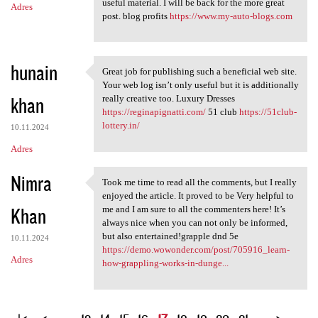
useful material. I will be back for the more great
Adres
post. blog profits
https://www.my-auto-blogs.com
hunain
Great job for publishing such a beneficial web site.
Great job for publishing such
Your web log isn’t only useful but it is additionally
khan
really creative too. Luxury Dresses
https://reginapignatti.com/
51 club
https://51club-
lottery.in/
10.11.2024
Adres
Nimra
Took me time to read all the comments, but I really
Took me time to read all the
enjoyed the article. It proved to be Very helpful to
Khan
me and I am sure to all the commenters here! It’s
always nice when you can not only be informed,
but also entertained!grapple dnd 5e
10.11.2024
https://demo.wowonder.com/post/705916_learn-
Adres
how-grappling-works-in-dunge...
S