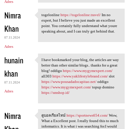
Adres
Nimra
togelonline
https://togelonline.travel/
Im no
togelonline https:/
expert, but I believe you just made an excellent
Khan
point. You certainly fully understand what youre
speaking about, and I can truly get behind that.
07.11.2024
Adres
hunain
I have bookmarked your blog, the articles are way
I have bookmarked your blog,
better than other similar blogs.. thanks for a great
khan
blog! oddigo
https://www.mygymexpert.com/
all303
https://www.yaklifestylebrand.com/
slot
https://www.pousadadocapitao.net/
oddigo
07.11.2024
https://www.mygymexpert.com/
topup domino
Adres
https://smshop.id/
Nimra
ดูบอลเรียลไทม์
https://sportnews654.com/
Wow,
ดูบอลเรียลไทม์ https:/
What a Excellent post. I really found this to much
Khan
informatics. It is what i was searching for.I would