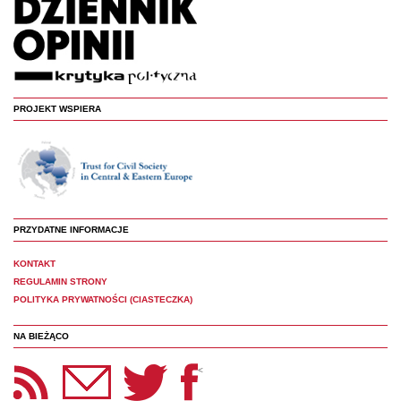
PROJEKT WSPIERA
PRZYDATNE INFORMACJE
KONTAKT
REGULAMIN STRONY
POLITYKA PRYWATNOŚCI (CIASTECZKA)
NA BIEŻĄCO
etter Panoptyka
Twitter
Facebook
<