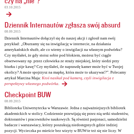
czy na „nie”?
03.10.2015
Dziennik Internautów zgłasza swój absurd
08.09.2015
Dziennik Internautów dołączył się do naszej akcji i zgłosił nam swój
przykład: „Oburzamy się na inwigilację w internecie, na działania
amerykańskich służb, ale co wiemy o inwigilacji na własnym podwórku?
Czy myślałeś, że gdy stoisz sobie pod blokiem, możesz być ciągle
obserwowany np. przez człowieka ze straży miejskiej, który siedzi przy
biurku i pije kawę? Czy myślałeś, ile naprawdę kamer może być w Twojej
okolicy? A może spojrzysz na mapkę, która może to ukazywać?”. Polecamy
artykuł Marcina Maja:
Ktoś nasikał pod kamerą, czyli inwigilacja z
perspektywy własnego podwórka
.
Checkpoint BUW
08.09.2015
Biblioteka Uniwersytecka w Warszawie. Jedna z najważniejszych bibliotek
akademickich w stolicy. Codziennie przewijają się przez nią setki studentów,
doktorantów i pracowników naukowych. Są również pasjonaci, samodzielni
badacze i warszawiacy, którzy poszukują niedostępnych gdzie indziej
pozycji. Wycieczka po mieście bez wizyty w BUW-ie też się nie liczy. W