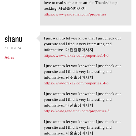
love to read such a nice article. Thanks! keep
rocking. 서울출장마사지
https://www.gandathai.com/properties
shanu
I just want to let you know that I just check out
I just want to let you know
your site and I find it very interesting and
31.10.2024
informative.. 대전출장마사지
https://www.oraka2.com/properties14-6
Adres
I just want to let you know that I just check out
your site and I find it very interesting and
informative.. 광주출장마사지
https://www.oraka2.com/properties14-5
I just want to let you know that I just check out
your site and I find it very interesting and
informative.. 대전출장마사지
https://www.gandathai.com/properties-5
I just want to let you know that I just check out
your site and I find it very interesting and
informative.. 서울출장마사지