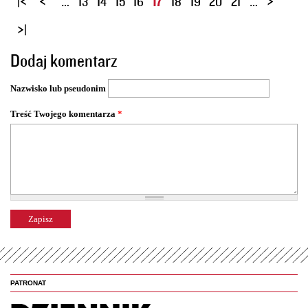
…
13
14
15
16
17
18
19
20
21
…
t
r
o
Dodaj komentarz
n
y
Nazwisko lub pseudonim
Treść Twojego komentarza
*
PATRONAT