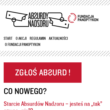
Przejdź
do
treści
START
O AKCJI
REGULAMIN
AKTUALNOŚCI
O FUNDACJI PANOPTYKON
CO NOWEGO?
Starcie Absurdów Nadzoru – jesteś na „tak”