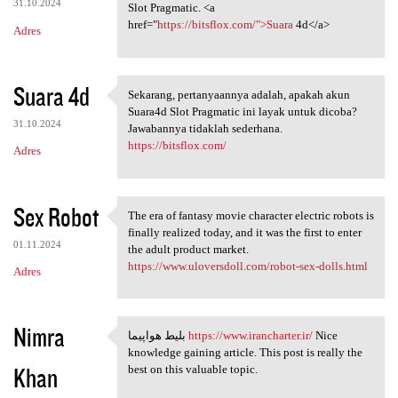
31.10.2024
Slot Pragmatic. <a
href="
https://bitsflox.com/">Suara
4d</a>
Adres
Suara 4d
Sekarang, pertanyaannya adalah, apakah akun
Sekarang, pertanyaannya
Suara4d Slot Pragmatic ini layak untuk dicoba?
31.10.2024
Jawabannya tidaklah sederhana.
https://bitsflox.com/
Adres
Sex Robot
The era of fantasy movie character electric robots is
The era of fantasy movie
finally realized today, and it was the first to enter
01.11.2024
the adult product market.
https://www.uloversdoll.com/robot-sex-dolls.html
Adres
Nimra
بلیط هواپیما
https://www.irancharter.ir/
Nice
بلیط هواپیما https://www
knowledge gaining article. This post is really the
Khan
best on this valuable topic.