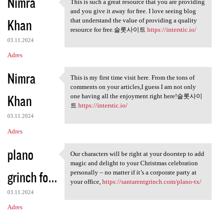
Nimra
This is such a great resource that you are providing
This is such a great resource
and you give it away for free. I love seeing blog
Khan
that understand the value of providing a quality
resource for free.슬롯사이트
https://interstic.io/
03.11.2024
Adres
Nimra
This is my first time visit here. From the tons of
This is my first time visit
comments on your articles,I guess I am not only
Khan
one having all the enjoyment right here!슬롯사이
트
https://interstic.io/
03.11.2024
Adres
plano
Our characters will be right at your doorstep to add
Our characters will be right
magic and delight to your Christmas celebration
grinch fo...
personally – no matter if it’s a corporate party at
your office,
https://santarentgrinch.com/plano-tx/
03.11.2024
Adres