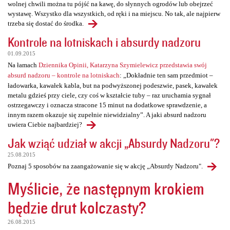
wolnej chwili można tu pójść na kawę, do słynnych ogrodów lub obejrzeć
wystawę. Wszystko dla wszystkich, od ręki i na miejscu. No tak, ale najpierw
trzeba się dostać do środka.
Kontrole na lotniskach i absurdy nadzoru
01.09.2015
Na łamach
Dziennika Opinii, Katarzyna Szymielewicz przedstawia swój
absurd nadzoru – kontrole na lotniskach
: „Dokładnie ten sam przedmiot –
ładowarka, kawałek kabla, but na podwyższonej podeszwie, pasek, kawałek
metalu gdzieś przy ciele, czy coś w kształcie tuby – raz uruchamia sygnał
ostrzegawczy i oznacza stracone 15 minut na dodatkowe sprawdzenie, a
innym razem okazuje się zupełnie niewidzialny”. A jaki absurd nadzoru
uwiera Ciebie najbardziej?
Jak wziąć udział w akcji „Absurdy Nadzoru"?
25.08.2015
Poznaj 5 sposobów na zaangażowanie się w akcję „Absurdy Nadzoru".
Myślicie, że następnym krokiem
będzie drut kolczasty?
26.08.2015