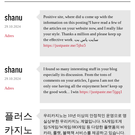
K
shanu
Positive site, where did u come up with the
Positive site, where did u
o
information on this posting?I have read a few of
29.10.2024
m
the articles on your website now, and I really like
your style. Thanks a million and please keep up
Adres
e
the effective work. سایت یاس بت
n
https://justpaste.me/5jbz5
t
a
shanu
I found so many interesting stuff in your blog
r
I found so many interesting
especially its discussion. From the tons of
z
29.10.2024
comments on your articles, I guess I am not the
only one having all the enjoyment here! keep up
e
Adres
the good work... 1win
https://justpaste.me/5jgq1
플러스
우리카지노는 10년 이상의 안정적인 운영으로 명
우리카지노는 10년 이상의 안정적
실상부한 우리카지노 계열입니다. SA게임/E게
인 운영으로
카지노
임/S게임/W게임/HO게임 등 다양한 플랫폼의 바
카라, 룰렛, 블랙잭 서비스를 제공하고 있습니다.