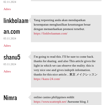
02.11.2024
Adres
linkbolaam
Yang terpenting anda akan mendapatkan
Yang terpenting anda akan
kesempatan menghasilkan keuntungan besar
an.com
dengan memanfaatkan promosi tersebut.
https://linkbolaaman.com/
03.11.2024
Adres
shanu5
I’m going to read this. I’ll be sure to come back.
I’m going to read this. I’ll
thanks for sharing. and also This article gives the
03.11.2024
light in which we can observe the reality. this is
very nice one and gives indepth information.
Adres
thanks for this nice article... 東京 メイクレッスン
https://kazu-24.com/
Nimra
online casino philippines reddit
online casino philippines
https://www.scatterph.net/
Awesome blog. I