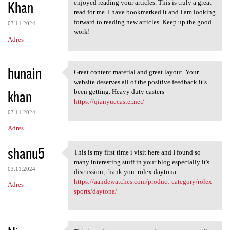
Khan
enjoyed reading your articles. This is truly a great
read for me. I have bookmarked it and I am looking
forward to reading new articles. Keep up the good
03.11.2024
work!
Adres
hunain
Great content material and great layout. Your
Great content material and
website deserves all of the positive feedback it’s
khan
been getting. Heavy duty casters
https://qianyuecaster.net/
03.11.2024
Adres
shanu5
This is my first time i visit here and I found so
This is my first time i visit
many interesting stuff in your blog especially it's
03.11.2024
discussion, thank you. rolex daytona
https://aandewatches.com/product-category/rolex-
Adres
sports/daytona/