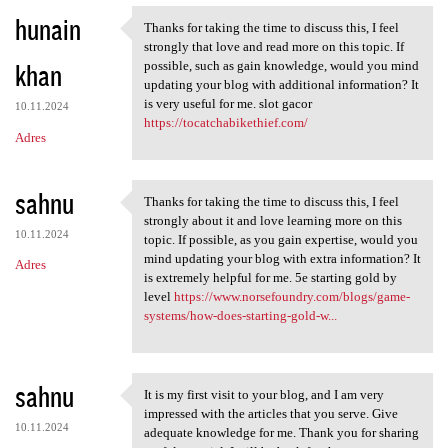
hunain
Thanks for taking the time to discuss this, I feel
Thanks for taking the time to
strongly that love and read more on this topic. If
khan
possible, such as gain knowledge, would you mind
updating your blog with additional information? It
is very useful for me. slot gacor
10.11.2024
https://tocatchabikethief.com/
Adres
sahnu
Thanks for taking the time to discuss this, I feel
Thanks for taking the time to
strongly about it and love learning more on this
10.11.2024
topic. If possible, as you gain expertise, would you
mind updating your blog with extra information? It
Adres
is extremely helpful for me. 5e starting gold by
level
https://www.norsefoundry.com/blogs/game-
systems/how-does-starting-gold-w...
sahnu
It is my first visit to your blog, and I am very
It is my first visit to your
impressed with the articles that you serve. Give
10.11.2024
adequate knowledge for me. Thank you for sharing