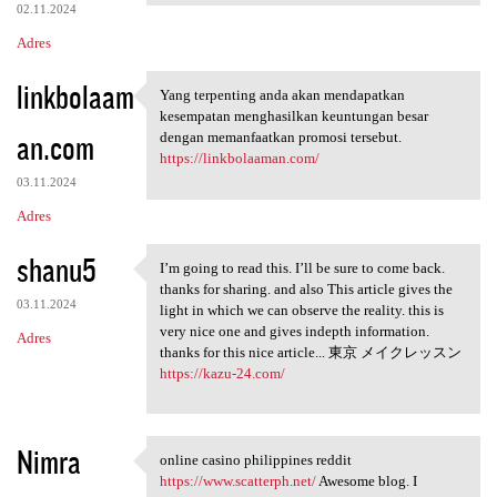
02.11.2024
Adres
linkbolaam
Yang terpenting anda akan mendapatkan
Yang terpenting anda akan
kesempatan menghasilkan keuntungan besar
an.com
dengan memanfaatkan promosi tersebut.
https://linkbolaaman.com/
03.11.2024
Adres
shanu5
I’m going to read this. I’ll be sure to come back.
I’m going to read this. I’ll
thanks for sharing. and also This article gives the
03.11.2024
light in which we can observe the reality. this is
very nice one and gives indepth information.
Adres
thanks for this nice article... 東京 メイクレッスン
https://kazu-24.com/
Nimra
online casino philippines reddit
online casino philippines
https://www.scatterph.net/
Awesome blog. I