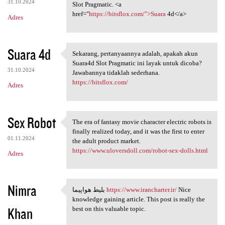
31.10.2024
Slot Pragmatic. <a
href="
https://bitsflox.com/">Suara
4d</a>
Adres
Suara 4d
Sekarang, pertanyaannya adalah, apakah akun
Sekarang, pertanyaannya
Suara4d Slot Pragmatic ini layak untuk dicoba?
31.10.2024
Jawabannya tidaklah sederhana.
https://bitsflox.com/
Adres
Sex Robot
The era of fantasy movie character electric robots is
The era of fantasy movie
finally realized today, and it was the first to enter
01.11.2024
the adult product market.
https://www.uloversdoll.com/robot-sex-dolls.html
Adres
Nimra
بلیط هواپیما
https://www.irancharter.ir/
Nice
بلیط هواپیما https://www
knowledge gaining article. This post is really the
Khan
best on this valuable topic.