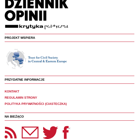
PROJEKT WSPIERA
PRZYDATNE INFORMACJE
KONTAKT
REGULAMIN STRONY
POLITYKA PRYWATNOŚCI (CIASTECZKA)
NA BIEŻĄCO
etter Panoptyka
Twitter
Facebook
<