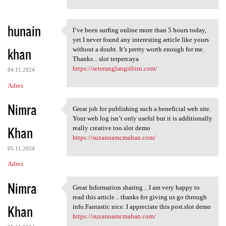
hunain
I’ve been surfing online more than 5 hours today,
I’ve been surfing online more
yet I never found any interesting article like yours
khan
without a doubt. It’s pretty worth enough for me.
Thanks... slot terpercaya
https://seteranglangitbiru.com/
04.11.2024
Adres
Nimra
Great job for publishing such a beneficial web site.
Great job for publishing such
Your web log isn’t only useful but it is additionally
Khan
really creative too.slot demo
https://suzannamcmahan.com/
05.11.2024
Adres
Nimra
Great Information sharing .. I am very happy to
Great Information sharing ..
read this article .. thanks for giving us go through
Khan
info.Fantastic nice. I appreciate this post.slot demo
https://suzannamcmahan.com/