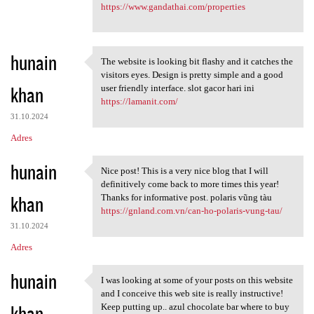
https://www.gandathai.com/properties
hunain
The website is looking bit flashy and it catches the
The website is looking bit
visitors eyes. Design is pretty simple and a good
khan
user friendly interface. slot gacor hari ini
https://lamanit.com/
31.10.2024
Adres
hunain
Nice post! This is a very nice blog that I will
Nice post! This is a very
definitively come back to more times this year!
khan
Thanks for informative post. polaris vũng tàu
https://gnland.com.vn/can-ho-polaris-vung-tau/
31.10.2024
Adres
hunain
I was looking at some of your posts on this website
I was looking at some of your
and I conceive this web site is really instructive!
khan
Keep putting up.. azul chocolate bar where to buy