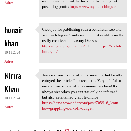
useful material. I will be back for the more great
Adres
post. blog profits
https://www.my-auto-blogs.com
hunain
Great job for publishing such a beneficial web site.
Great job for publishing such
Your web log isn’t only useful but it is additionally
khan
really creative too. Luxury Dresses
https://reginapignatti.com/
51 club
https://51club-
lottery.in/
10.11.2024
Adres
Nimra
Took me time to read all the comments, but I really
Took me time to read all the
enjoyed the article. It proved to be Very helpful to
Khan
me and I am sure to all the commenters here! It’s
always nice when you can not only be informed,
but also entertained!grapple dnd 5e
10.11.2024
https://demo.wowonder.com/post/705916_learn-
Adres
how-grappling-works-in-dunge...
S