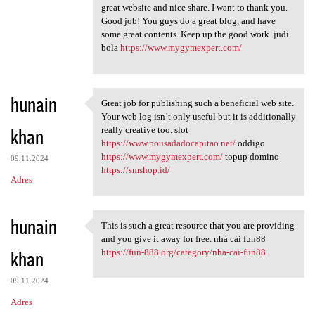
great website and nice share. I want to thank you.
Good job! You guys do a great blog, and have
some great contents. Keep up the good work. judi
bola
https://www.mygymexpert.com/
hunain
Great job for publishing such a beneficial web site.
Great job for publishing such
Your web log isn’t only useful but it is additionally
khan
really creative too. slot
https://www.pousadadocapitao.net/
oddigo
https://www.mygymexpert.com/
topup domino
09.11.2024
https://smshop.id/
Adres
hunain
This is such a great resource that you are providing
This is such a great resource
and you give it away for free. nhà cái fun88
khan
https://fun-888.org/category/nha-cai-fun88
09.11.2024
Adres