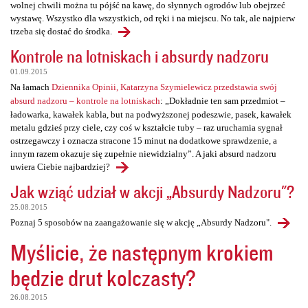
wolnej chwili można tu pójść na kawę, do słynnych ogrodów lub obejrzeć
wystawę. Wszystko dla wszystkich, od ręki i na miejscu. No tak, ale najpierw
trzeba się dostać do środka.
Kontrole na lotniskach i absurdy nadzoru
01.09.2015
Na łamach
Dziennika Opinii, Katarzyna Szymielewicz przedstawia swój
absurd nadzoru – kontrole na lotniskach
: „Dokładnie ten sam przedmiot –
ładowarka, kawałek kabla, but na podwyższonej podeszwie, pasek, kawałek
metalu gdzieś przy ciele, czy coś w kształcie tuby – raz uruchamia sygnał
ostrzegawczy i oznacza stracone 15 minut na dodatkowe sprawdzenie, a
innym razem okazuje się zupełnie niewidzialny”. A jaki absurd nadzoru
uwiera Ciebie najbardziej?
Jak wziąć udział w akcji „Absurdy Nadzoru"?
25.08.2015
Poznaj 5 sposobów na zaangażowanie się w akcję „Absurdy Nadzoru".
Myślicie, że następnym krokiem
będzie drut kolczasty?
26.08.2015