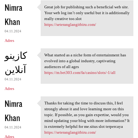
Nimra
Great job for publishing such a beneficial web site.
Great job for publishing such
Your web log isn’t only useful but it is additionally
Khan
really creative too.slot
https://seteranglangitbiru.com/
04.11.2024
Adres
کازینو
What started as a niche form of entertainment has
What started as a niche form
evolved into a global industry, captivating
آنلاین
audiences of all ages
https://m.bet303.com/fa/casino/slots/-1/all
04.11.2024
Adres
Nimra
Thanks for taking the time to discuss this, I feel
Thanks for taking the time to
strongly about it and love learning more on this
Khan
topic. If possible, as you gain expertise, would you
mind updating your blog with more information? It
is extremely helpful for me.situs slot terpercaya
04.11.2024
https://seteranglangitbiru.com/
Adres