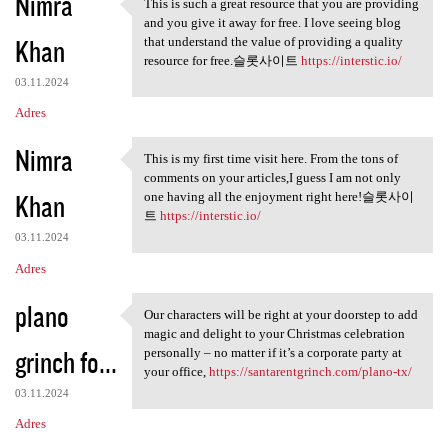
Nimra
This is such a great resource that you are providing
This is such a great resource
and you give it away for free. I love seeing blog
Khan
that understand the value of providing a quality
resource for free.슬롯사이트
https://interstic.io/
03.11.2024
Adres
Nimra
This is my first time visit here. From the tons of
This is my first time visit
comments on your articles,I guess I am not only
Khan
one having all the enjoyment right here!슬롯사이
트
https://interstic.io/
03.11.2024
Adres
plano
Our characters will be right at your doorstep to add
Our characters will be right
magic and delight to your Christmas celebration
grinch fo...
personally – no matter if it’s a corporate party at
your office,
https://santarentgrinch.com/plano-tx/
03.11.2024
Adres