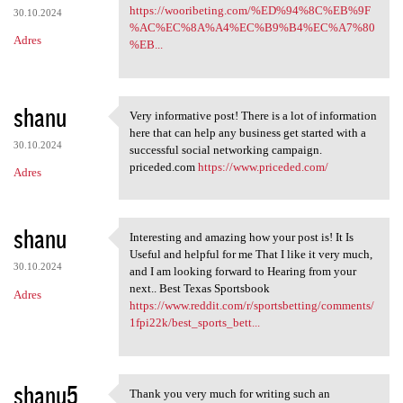
https://wooribeting.com/%ED%94%8C%EB%9F
30.10.2024
%AC%EC%8A%A4%EC%B9%B4%EC%A7%80
Adres
%EB...
shanu
Very informative post! There is a lot of information
Very informative post! There
here that can help any business get started with a
30.10.2024
successful social networking campaign.
priceded.com
https://www.priceded.com/
Adres
shanu
Interesting and amazing how your post is! It Is
Interesting and amazing how
Useful and helpful for me That I like it very much,
30.10.2024
and I am looking forward to Hearing from your
next.. Best Texas Sportsbook
Adres
https://www.reddit.com/r/sportsbetting/comments/
1fpi22k/best_sports_bett...
shanu5
Thank you very much for writing such an