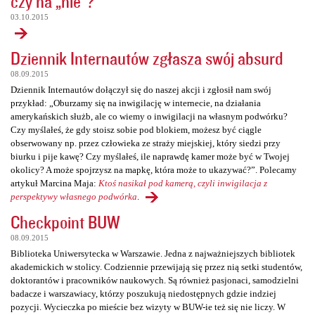
czy na „nie”?
03.10.2015
Dziennik Internautów zgłasza swój absurd
08.09.2015
Dziennik Internautów dołączył się do naszej akcji i zgłosił nam swój
przykład: „Oburzamy się na inwigilację w internecie, na działania
amerykańskich służb, ale co wiemy o inwigilacji na własnym podwórku?
Czy myślałeś, że gdy stoisz sobie pod blokiem, możesz być ciągle
obserwowany np. przez człowieka ze straży miejskiej, który siedzi przy
biurku i pije kawę? Czy myślałeś, ile naprawdę kamer może być w Twojej
okolicy? A może spojrzysz na mapkę, która może to ukazywać?”. Polecamy
artykuł Marcina Maja:
Ktoś nasikał pod kamerą, czyli inwigilacja z
perspektywy własnego podwórka
.
Checkpoint BUW
08.09.2015
Biblioteka Uniwersytecka w Warszawie. Jedna z najważniejszych bibliotek
akademickich w stolicy. Codziennie przewijają się przez nią setki studentów,
doktorantów i pracowników naukowych. Są również pasjonaci, samodzielni
badacze i warszawiacy, którzy poszukują niedostępnych gdzie indziej
pozycji. Wycieczka po mieście bez wizyty w BUW-ie też się nie liczy. W