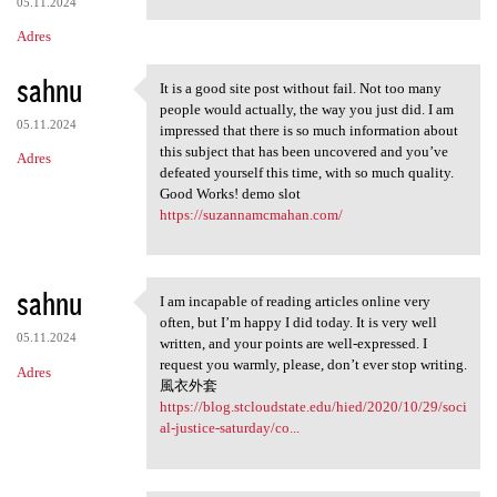
05.11.2024
Adres
sahnu
It is a good site post without fail. Not too many
It is a good site post
people would actually, the way you just did. I am
05.11.2024
impressed that there is so much information about
this subject that has been uncovered and you’ve
Adres
defeated yourself this time, with so much quality.
Good Works! demo slot
https://suzannamcmahan.com/
sahnu
I am incapable of reading articles online very
I am incapable of reading
often, but I’m happy I did today. It is very well
05.11.2024
written, and your points are well-expressed. I
request you warmly, please, don’t ever stop writing.
Adres
風衣外套
https://blog.stcloudstate.edu/hied/2020/10/29/soci
al-justice-saturday/co...