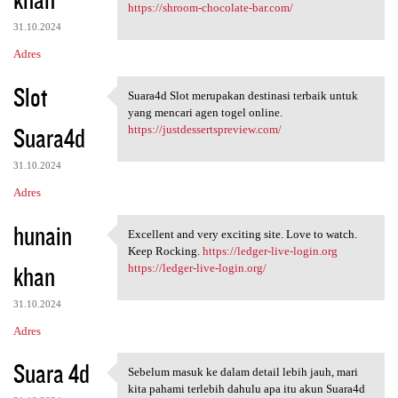
https://shroom-chocolate-bar.com/
31.10.2024
Adres
Slot
Suara4d Slot merupakan destinasi terbaik untuk
Suara4d Slot merupakan
yang mencari agen togel online.
Suara4d
https://justdessertspreview.com/
31.10.2024
Adres
hunain
Excellent and very exciting site. Love to watch.
Excellent and very exciting
Keep Rocking.
https://ledger-live-login.org
khan
https://ledger-live-login.org/
31.10.2024
Adres
Suara 4d
Sebelum masuk ke dalam detail lebih jauh, mari
Sebelum masuk ke dalam detail
kita pahami terlebih dahulu apa itu akun Suara4d