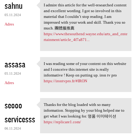
sahnu
I admire this article for the well-researched content
I admire this article for the
and excellent wording. I got so involved in this
05.11.2024
material that I couldn’t stop reading. I am
impressed with your work and skill. Thank you so
Adres
much. 團體服推薦
https://www.thesouthend.wayne.edu/arts_and_ente
rtainment/article_4f7a871...
assasa
I was reading some of your content on this website
I was reading some of your
and I conceive this internet site is really
05.11.2024
informative ! Keep on putting up. iron tv pro
https://irontvpro.fr/#IRON
Adres
seooo
Thanks for the blog loaded with so many
Thanks for the blog loaded
information. Stopping by your blog helped me to
servicesss
get what I was looking for. 명품 이미테이션
https://replicare1.com/
06.11.2024