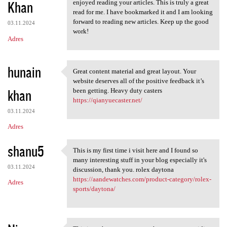
Khan
enjoyed reading your articles. This is truly a great
read for me. I have bookmarked it and I am looking
forward to reading new articles. Keep up the good
03.11.2024
work!
Adres
hunain
Great content material and great layout. Your
Great content material and
website deserves all of the positive feedback it’s
khan
been getting. Heavy duty casters
https://qianyuecaster.net/
03.11.2024
Adres
shanu5
This is my first time i visit here and I found so
This is my first time i visit
many interesting stuff in your blog especially it's
03.11.2024
discussion, thank you. rolex daytona
https://aandewatches.com/product-category/rolex-
Adres
sports/daytona/