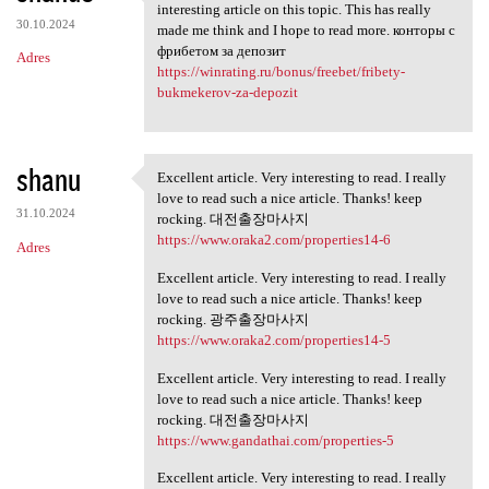
Thank you very much for
interesting article on this topic. This has really
30.10.2024
made me think and I hope to read more. конторы с
фрибетом за депозит
Adres
https://winrating.ru/bonus/freebet/fribety-
bukmekerov-za-depozit
shanu
Excellent article. Very interesting to read. I really
Excellent article. Very
love to read such a nice article. Thanks! keep
31.10.2024
rocking. 대전출장마사지
https://www.oraka2.com/properties14-6
Adres
Excellent article. Very interesting to read. I really
love to read such a nice article. Thanks! keep
rocking. 광주출장마사지
https://www.oraka2.com/properties14-5
Excellent article. Very interesting to read. I really
love to read such a nice article. Thanks! keep
rocking. 대전출장마사지
https://www.gandathai.com/properties-5
Excellent article. Very interesting to read. I really