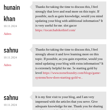
hunain
Thanks for taking the time to discuss this, I feel
Thanks for taking the time to
strongly that love and read more on this topic. If
khan
possible, such as gain knowledge, would you mind
updating your blog with additional information? It
is very useful for me. slot gacor
10.11.2024
https://tocatchabikethief.com/
Adres
sahnu
Thanks for taking the time to discuss this, I feel
Thanks for taking the time to
strongly about it and love learning more on this
10.11.2024
topic. If possible, as you gain expertise, would you
mind updating your blog with extra information? It
Adres
is extremely helpful for me. 5e starting gold by
level
https://www.norsefoundry.com/blogs/game-
systems/how-does-starting-gold-w...
sahnu
It is my first visit to your blog, and I am very
It is my first visit to your
impressed with the articles that you serve. Give
10.11.2024
adequate knowledge for me. Thank you for sharing