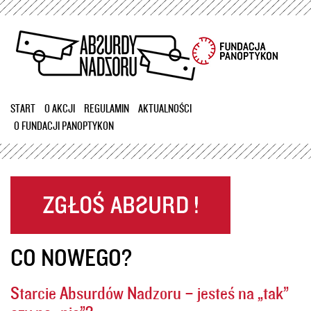
Przejdź
do
treści
START
O AKCJI
REGULAMIN
AKTUALNOŚCI
O FUNDACJI PANOPTYKON
CO NOWEGO?
Starcie Absurdów Nadzoru – jesteś na „tak”