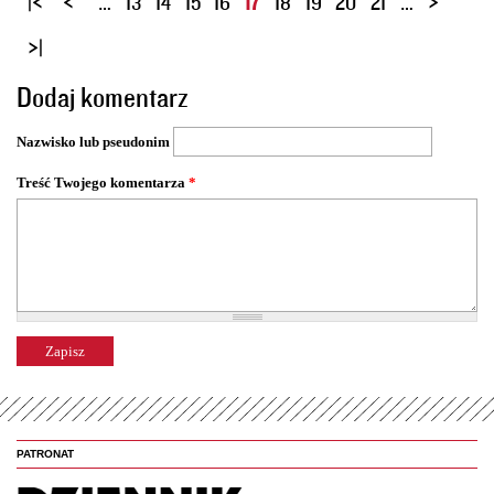
…
13
14
15
16
17
18
19
20
21
…
t
r
o
Dodaj komentarz
n
y
Nazwisko lub pseudonim
Treść Twojego komentarza
*
PATRONAT