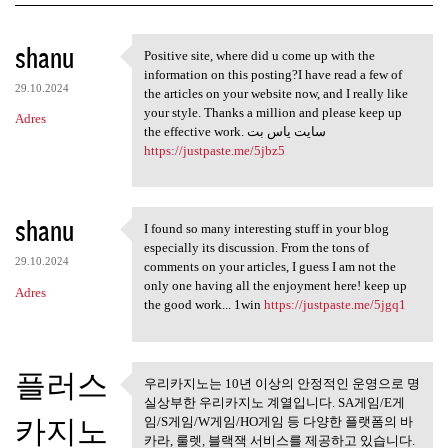
K
shanu
Positive site, where did u come up with the
Positive site, where did u
o
information on this posting?I have read a few of
29.10.2024
m
the articles on your website now, and I really like
your style. Thanks a million and please keep up
Adres
e
the effective work. سایت یاس بت
n
https://justpaste.me/5jbz5
t
a
shanu
I found so many interesting stuff in your blog
r
I found so many interesting
especially its discussion. From the tons of
z
29.10.2024
comments on your articles, I guess I am not the
only one having all the enjoyment here! keep up
e
Adres
the good work... 1win
https://justpaste.me/5jgq1
플러스
우리카지노는 10년 이상의 안정적인 운영으로 명
우리카지노는 10년 이상의 안정적
실상부한 우리카지노 계열입니다. SA게임/E게
인 운영으로
카지노
임/S게임/W게임/HO게임 등 다양한 플랫폼의 바
카라, 룰렛, 블랙잭 서비스를 제공하고 있습니다.