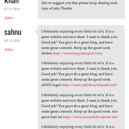
like to suggest you that please keep sharing such
type of info.Thanks
07.11.2024
Adres
sahnu
I definitely enjoying every little bit of it. It is a
I definitely enjoying every
great website and nice share. I want to thank you.
09.11.2024
Good job! You guys do a great blog, and have
some great contents. Keep up the good work.
Adres
sbobet
https://www.mygymexpert.com/
I definitely enjoying every little bit of it. It is a
great website and nice share. I want to thank you.
Good job! You guys do a great blog, and have
some great contents. Keep up the good work.
all303 login
https://www.yaklifestylebrand.com/
I definitely enjoying every little bit of it. It is a
great website and nice share. I want to thank you.
Good job! You guys do a great blog, and have
some great contents. Keep up the good work. slot
gacor hari ini
https://www.pousadadocapitao.net/
I definitely enjoying every little bit of it. It is a