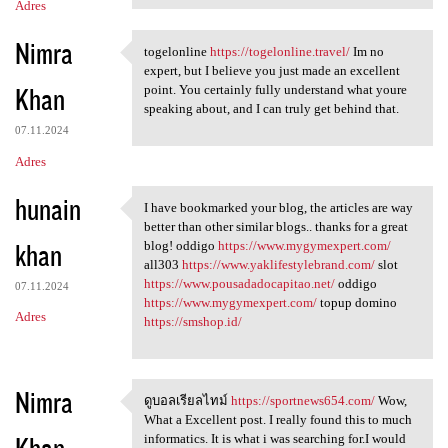
Adres
Nimra
togelonline
https://togelonline.travel/
Im no
togelonline https:/
expert, but I believe you just made an excellent
Khan
point. You certainly fully understand what youre
speaking about, and I can truly get behind that.
07.11.2024
Adres
hunain
I have bookmarked your blog, the articles are way
I have bookmarked your blog,
better than other similar blogs.. thanks for a great
khan
blog! oddigo
https://www.mygymexpert.com/
all303
https://www.yaklifestylebrand.com/
slot
https://www.pousadadocapitao.net/
oddigo
07.11.2024
https://www.mygymexpert.com/
topup domino
Adres
https://smshop.id/
Nimra
ดูบอลเรียลไทม์
https://sportnews654.com/
Wow,
ดูบอลเรียลไทม์ https:/
What a Excellent post. I really found this to much
Khan
informatics. It is what i was searching for.I would