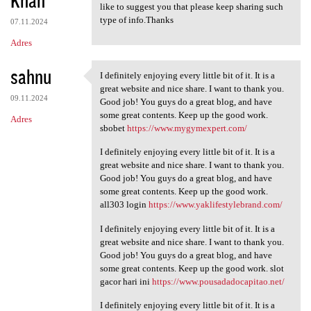
like to suggest you that please keep sharing such
type of info.Thanks
07.11.2024
Adres
sahnu
I definitely enjoying every little bit of it. It is a
I definitely enjoying every
great website and nice share. I want to thank you.
09.11.2024
Good job! You guys do a great blog, and have
some great contents. Keep up the good work.
Adres
sbobet
https://www.mygymexpert.com/
I definitely enjoying every little bit of it. It is a
great website and nice share. I want to thank you.
Good job! You guys do a great blog, and have
some great contents. Keep up the good work.
all303 login
https://www.yaklifestylebrand.com/
I definitely enjoying every little bit of it. It is a
great website and nice share. I want to thank you.
Good job! You guys do a great blog, and have
some great contents. Keep up the good work. slot
gacor hari ini
https://www.pousadadocapitao.net/
I definitely enjoying every little bit of it. It is a