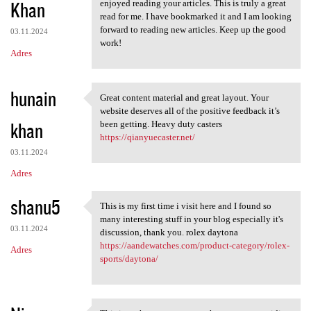
Khan
enjoyed reading your articles. This is truly a great
read for me. I have bookmarked it and I am looking
forward to reading new articles. Keep up the good
03.11.2024
work!
Adres
hunain
Great content material and great layout. Your
Great content material and
website deserves all of the positive feedback it’s
khan
been getting. Heavy duty casters
https://qianyuecaster.net/
03.11.2024
Adres
shanu5
This is my first time i visit here and I found so
This is my first time i visit
many interesting stuff in your blog especially it's
03.11.2024
discussion, thank you. rolex daytona
https://aandewatches.com/product-category/rolex-
Adres
sports/daytona/