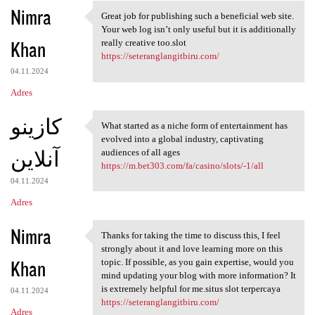
Nimra
Great job for publishing such a beneficial web site.
Great job for publishing such
Your web log isn’t only useful but it is additionally
Khan
really creative too.slot
https://seteranglangitbiru.com/
04.11.2024
Adres
کازینو
What started as a niche form of entertainment has
What started as a niche form
evolved into a global industry, captivating
آنلاین
audiences of all ages
https://m.bet303.com/fa/casino/slots/-1/all
04.11.2024
Adres
Nimra
Thanks for taking the time to discuss this, I feel
Thanks for taking the time to
strongly about it and love learning more on this
Khan
topic. If possible, as you gain expertise, would you
mind updating your blog with more information? It
is extremely helpful for me.situs slot terpercaya
04.11.2024
https://seteranglangitbiru.com/
Adres