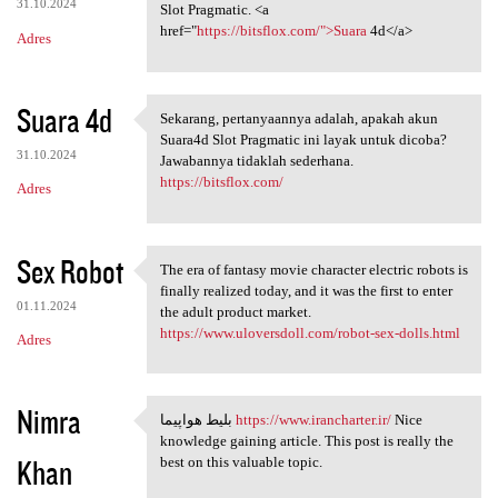
31.10.2024
Slot Pragmatic. <a
href="
https://bitsflox.com/">Suara
4d</a>
Adres
Suara 4d
Sekarang, pertanyaannya adalah, apakah akun
Sekarang, pertanyaannya
Suara4d Slot Pragmatic ini layak untuk dicoba?
31.10.2024
Jawabannya tidaklah sederhana.
https://bitsflox.com/
Adres
Sex Robot
The era of fantasy movie character electric robots is
The era of fantasy movie
finally realized today, and it was the first to enter
01.11.2024
the adult product market.
https://www.uloversdoll.com/robot-sex-dolls.html
Adres
Nimra
بلیط هواپیما
https://www.irancharter.ir/
Nice
بلیط هواپیما https://www
knowledge gaining article. This post is really the
Khan
best on this valuable topic.