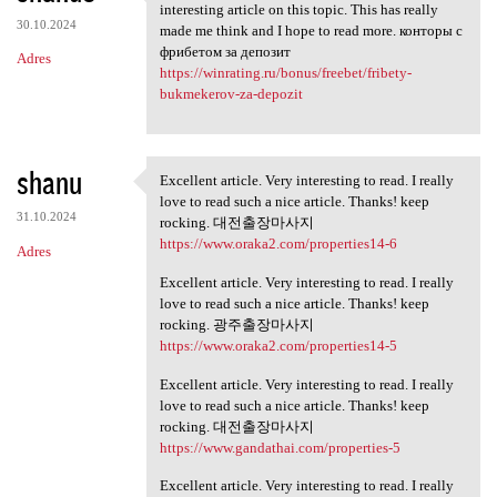
Thank you very much for
interesting article on this topic. This has really
30.10.2024
made me think and I hope to read more. конторы с
фрибетом за депозит
Adres
https://winrating.ru/bonus/freebet/fribety-
bukmekerov-za-depozit
shanu
Excellent article. Very interesting to read. I really
Excellent article. Very
love to read such a nice article. Thanks! keep
31.10.2024
rocking. 대전출장마사지
https://www.oraka2.com/properties14-6
Adres
Excellent article. Very interesting to read. I really
love to read such a nice article. Thanks! keep
rocking. 광주출장마사지
https://www.oraka2.com/properties14-5
Excellent article. Very interesting to read. I really
love to read such a nice article. Thanks! keep
rocking. 대전출장마사지
https://www.gandathai.com/properties-5
Excellent article. Very interesting to read. I really