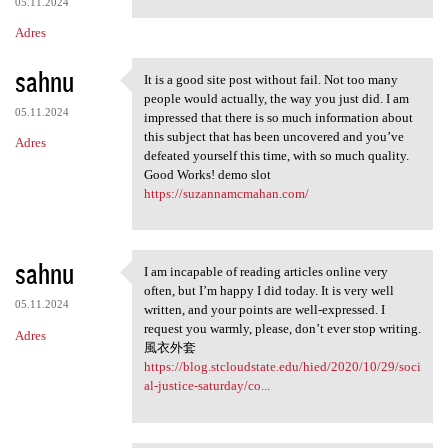
05.11.2024
Adres
sahnu
It is a good site post without fail. Not too many
It is a good site post
people would actually, the way you just did. I am
05.11.2024
impressed that there is so much information about
this subject that has been uncovered and you’ve
Adres
defeated yourself this time, with so much quality.
Good Works! demo slot
https://suzannamcmahan.com/
sahnu
I am incapable of reading articles online very
I am incapable of reading
often, but I’m happy I did today. It is very well
05.11.2024
written, and your points are well-expressed. I
request you warmly, please, don’t ever stop writing.
Adres
風衣外套
https://blog.stcloudstate.edu/hied/2020/10/29/soci
al-justice-saturday/co...