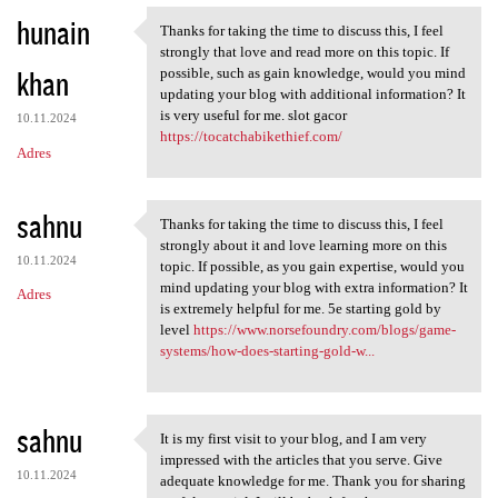
hunain
Thanks for taking the time to discuss this, I feel
Thanks for taking the time to
strongly that love and read more on this topic. If
khan
possible, such as gain knowledge, would you mind
updating your blog with additional information? It
is very useful for me. slot gacor
10.11.2024
https://tocatchabikethief.com/
Adres
sahnu
Thanks for taking the time to discuss this, I feel
Thanks for taking the time to
strongly about it and love learning more on this
10.11.2024
topic. If possible, as you gain expertise, would you
mind updating your blog with extra information? It
Adres
is extremely helpful for me. 5e starting gold by
level
https://www.norsefoundry.com/blogs/game-
systems/how-does-starting-gold-w...
sahnu
It is my first visit to your blog, and I am very
It is my first visit to your
impressed with the articles that you serve. Give
10.11.2024
adequate knowledge for me. Thank you for sharing