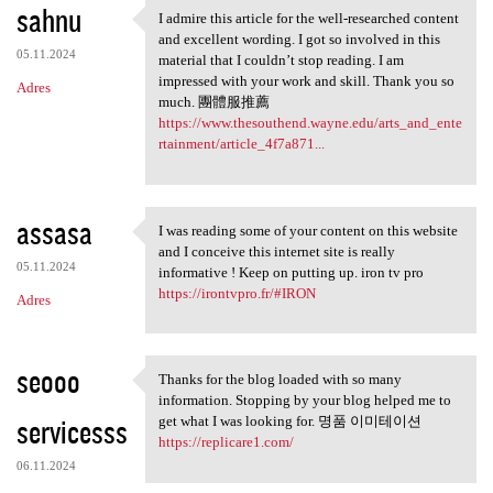
sahnu
I admire this article for the well-researched content
I admire this article for the
and excellent wording. I got so involved in this
05.11.2024
material that I couldn’t stop reading. I am
impressed with your work and skill. Thank you so
Adres
much. 團體服推薦
https://www.thesouthend.wayne.edu/arts_and_ente
rtainment/article_4f7a871...
assasa
I was reading some of your content on this website
I was reading some of your
and I conceive this internet site is really
05.11.2024
informative ! Keep on putting up. iron tv pro
https://irontvpro.fr/#IRON
Adres
seooo
Thanks for the blog loaded with so many
Thanks for the blog loaded
information. Stopping by your blog helped me to
servicesss
get what I was looking for. 명품 이미테이션
https://replicare1.com/
06.11.2024