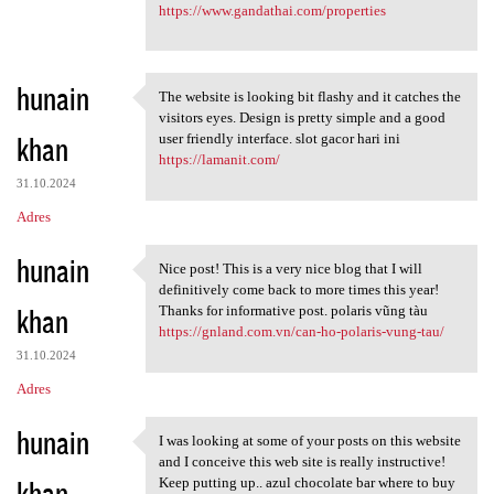
https://www.gandathai.com/properties
hunain
The website is looking bit flashy and it catches the
The website is looking bit
visitors eyes. Design is pretty simple and a good
khan
user friendly interface. slot gacor hari ini
https://lamanit.com/
31.10.2024
Adres
hunain
Nice post! This is a very nice blog that I will
Nice post! This is a very
definitively come back to more times this year!
khan
Thanks for informative post. polaris vũng tàu
https://gnland.com.vn/can-ho-polaris-vung-tau/
31.10.2024
Adres
hunain
I was looking at some of your posts on this website
I was looking at some of your
and I conceive this web site is really instructive!
khan
Keep putting up.. azul chocolate bar where to buy