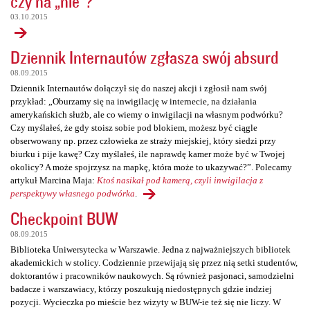
czy na „nie”?
03.10.2015
Dziennik Internautów zgłasza swój absurd
08.09.2015
Dziennik Internautów dołączył się do naszej akcji i zgłosił nam swój
przykład: „Oburzamy się na inwigilację w internecie, na działania
amerykańskich służb, ale co wiemy o inwigilacji na własnym podwórku?
Czy myślałeś, że gdy stoisz sobie pod blokiem, możesz być ciągle
obserwowany np. przez człowieka ze straży miejskiej, który siedzi przy
biurku i pije kawę? Czy myślałeś, ile naprawdę kamer może być w Twojej
okolicy? A może spojrzysz na mapkę, która może to ukazywać?”. Polecamy
artykuł Marcina Maja:
Ktoś nasikał pod kamerą, czyli inwigilacja z
perspektywy własnego podwórka
.
Checkpoint BUW
08.09.2015
Biblioteka Uniwersytecka w Warszawie. Jedna z najważniejszych bibliotek
akademickich w stolicy. Codziennie przewijają się przez nią setki studentów,
doktorantów i pracowników naukowych. Są również pasjonaci, samodzielni
badacze i warszawiacy, którzy poszukują niedostępnych gdzie indziej
pozycji. Wycieczka po mieście bez wizyty w BUW-ie też się nie liczy. W