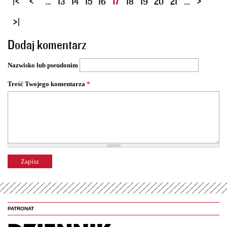
…
13
14
15
16
17
18
19
20
21
…
t
r
o
Dodaj komentarz
n
y
Nazwisko lub pseudonim
Treść Twojego komentarza
*
PATRONAT