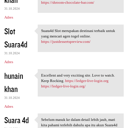
https://shroom-chocolate-bar.com/
31.10.2024
Adres
Slot
Suara4d Slot merupakan destinasi terbaik untuk
Suara4d Slot merupakan
yang mencari agen togel online.
Suara4d
https://justdessertspreview.com/
31.10.2024
Adres
hunain
Excellent and very exciting site. Love to watch.
Excellent and very exciting
Keep Rocking.
https://ledger-live-login.org
khan
https://ledger-live-login.org/
31.10.2024
Adres
Suara 4d
Sebelum masuk ke dalam detail lebih jauh, mari
Sebelum masuk ke dalam detail
kita pahami terlebih dahulu apa itu akun Suara4d