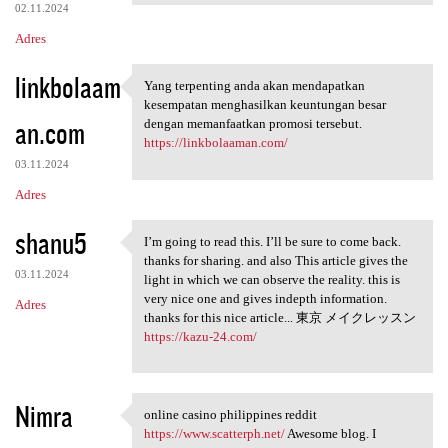
02.11.2024
Adres
linkbolaam
Yang terpenting anda akan mendapatkan
Yang terpenting anda akan
kesempatan menghasilkan keuntungan besar
an.com
dengan memanfaatkan promosi tersebut.
https://linkbolaaman.com/
03.11.2024
Adres
shanu5
I’m going to read this. I’ll be sure to come back.
I’m going to read this. I’ll
thanks for sharing. and also This article gives the
03.11.2024
light in which we can observe the reality. this is
very nice one and gives indepth information.
Adres
thanks for this nice article... 東京 メイクレッスン
https://kazu-24.com/
Nimra
online casino philippines reddit
online casino philippines
https://www.scatterph.net/
Awesome blog. I