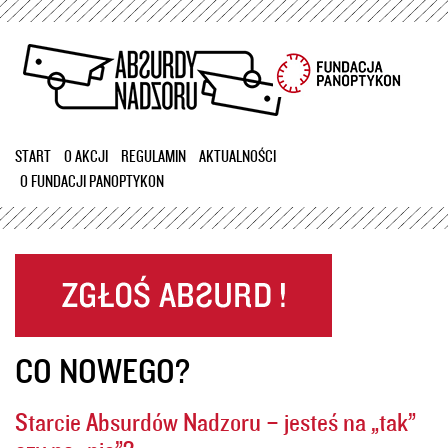
Przejdź
do
treści
START
O AKCJI
REGULAMIN
AKTUALNOŚCI
O FUNDACJI PANOPTYKON
CO NOWEGO?
Starcie Absurdów Nadzoru – jesteś na „tak”