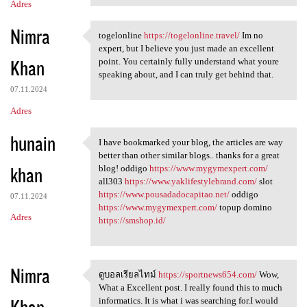
Adres
Nimra
togelonline
https://togelonline.travel/
Im no
togelonline https:/
expert, but I believe you just made an excellent
Khan
point. You certainly fully understand what youre
speaking about, and I can truly get behind that.
07.11.2024
Adres
hunain
I have bookmarked your blog, the articles are way
I have bookmarked your blog,
better than other similar blogs.. thanks for a great
khan
blog! oddigo
https://www.mygymexpert.com/
all303
https://www.yaklifestylebrand.com/
slot
https://www.pousadadocapitao.net/
oddigo
07.11.2024
https://www.mygymexpert.com/
topup domino
Adres
https://smshop.id/
Nimra
ดูบอลเรียลไทม์
https://sportnews654.com/
Wow,
ดูบอลเรียลไทม์ https:/
What a Excellent post. I really found this to much
Khan
informatics. It is what i was searching for.I would