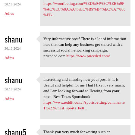
https://wooribeting.com/%ED%94%8C%EB%9F
30.10.2024
%AC%EC%8A%A4%EC%B9%B4%EC%A7%80
Adres
%EB...
shanu
Very informative post! There is a lot of information
Very informative post! There
here that can help any business get started with a
30.10.2024
successful social networking campaign.
priceded.com
https://www.priceded.com/
Adres
shanu
Interesting and amazing how your post is! It Is
Interesting and amazing how
Useful and helpful for me That I like it very much,
30.10.2024
and I am looking forward to Hearing from your
next.. Best Texas Sportsbook
Adres
https://www.reddit.com/r/sportsbetting/comments/
1fpi22k/best_sports_bett...
shanu5
Thank you very much for writing such an