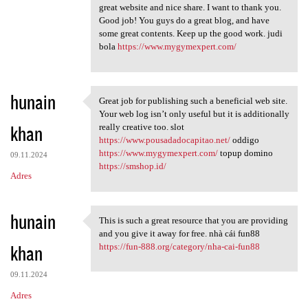
great website and nice share. I want to thank you.
Good job! You guys do a great blog, and have
some great contents. Keep up the good work. judi
bola
https://www.mygymexpert.com/
hunain
Great job for publishing such a beneficial web site.
Great job for publishing such
Your web log isn’t only useful but it is additionally
khan
really creative too. slot
https://www.pousadadocapitao.net/
oddigo
https://www.mygymexpert.com/
topup domino
09.11.2024
https://smshop.id/
Adres
hunain
This is such a great resource that you are providing
This is such a great resource
and you give it away for free. nhà cái fun88
khan
https://fun-888.org/category/nha-cai-fun88
09.11.2024
Adres