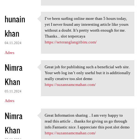
hunain
I’ve been surfing online more than 5 hours today,
I’ve been surfing online more
yet I never found any interesting article like yours
khan
without a doubt. It’s pretty worth enough for me.
Thanks... slot terpercaya
https://seteranglangitbiru.com/
04.11.2024
Adres
Nimra
Great job for publishing such a beneficial web site.
Great job for publishing such
Your web log isn’t only useful but it is additionally
Khan
really creative too.slot demo
https://suzannamcmahan.com/
05.11.2024
Adres
Nimra
Great Information sharing .. I am very happy to
Great Information sharing ..
read this article .. thanks for giving us go through
Khan
info.Fantastic nice. I appreciate this post.slot demo
https://suzannamcmahan.com/