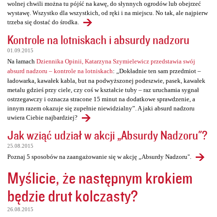
wolnej chwili można tu pójść na kawę, do słynnych ogrodów lub obejrzeć
wystawę. Wszystko dla wszystkich, od ręki i na miejscu. No tak, ale najpierw
trzeba się dostać do środka.
Kontrole na lotniskach i absurdy nadzoru
01.09.2015
Na łamach
Dziennika Opinii, Katarzyna Szymielewicz przedstawia swój
absurd nadzoru – kontrole na lotniskach
: „Dokładnie ten sam przedmiot –
ładowarka, kawałek kabla, but na podwyższonej podeszwie, pasek, kawałek
metalu gdzieś przy ciele, czy coś w kształcie tuby – raz uruchamia sygnał
ostrzegawczy i oznacza stracone 15 minut na dodatkowe sprawdzenie, a
innym razem okazuje się zupełnie niewidzialny”. A jaki absurd nadzoru
uwiera Ciebie najbardziej?
Jak wziąć udział w akcji „Absurdy Nadzoru"?
25.08.2015
Poznaj 5 sposobów na zaangażowanie się w akcję „Absurdy Nadzoru".
Myślicie, że następnym krokiem
będzie drut kolczasty?
26.08.2015