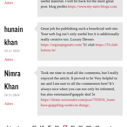
useful material. I will be back for the more great
Adres
post. blog profits
https://www.my-auto-blogs.com
hunain
Great job for publishing such a beneficial web site.
Great job for publishing such
Your web log isn’t only useful but it is additionally
khan
really creative too. Luxury Dresses
https://reginapignatti.com/
51 club
https://51club-
lottery.in/
10.11.2024
Adres
Nimra
Took me time to read all the comments, but I really
Took me time to read all the
enjoyed the article. It proved to be Very helpful to
Khan
me and I am sure to all the commenters here! It’s
always nice when you can not only be informed,
but also entertained!grapple dnd 5e
10.11.2024
https://demo.wowonder.com/post/705916_learn-
Adres
how-grappling-works-in-dunge...
S