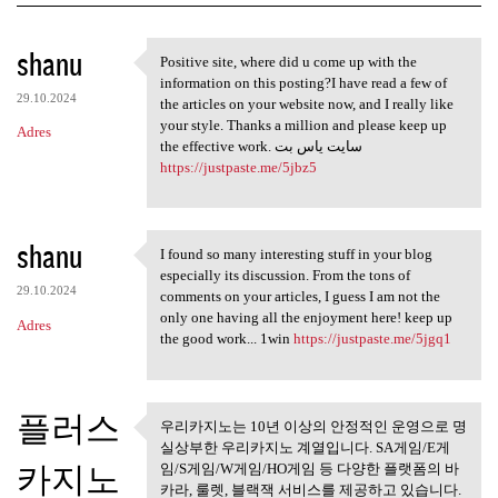
K
shanu
Positive site, where did u come up with the
Positive site, where did u
o
information on this posting?I have read a few of
29.10.2024
m
the articles on your website now, and I really like
your style. Thanks a million and please keep up
Adres
e
the effective work. سایت یاس بت
n
https://justpaste.me/5jbz5
t
a
shanu
I found so many interesting stuff in your blog
r
I found so many interesting
especially its discussion. From the tons of
z
29.10.2024
comments on your articles, I guess I am not the
only one having all the enjoyment here! keep up
e
Adres
the good work... 1win
https://justpaste.me/5jgq1
플러스
우리카지노는 10년 이상의 안정적인 운영으로 명
우리카지노는 10년 이상의 안정적
실상부한 우리카지노 계열입니다. SA게임/E게
인 운영으로
카지노
임/S게임/W게임/HO게임 등 다양한 플랫폼의 바
카라, 룰렛, 블랙잭 서비스를 제공하고 있습니다.