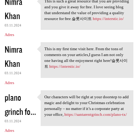
Nimra
This is such a great resource that you are providing
This is such a great resource
and you give it away for free. I love seeing blog
Khan
that understand the value of providing a quality
resource for free.슬롯사이트
https://interstic.io/
03.11.2024
Adres
Nimra
This is my first time visit here. From the tons of
This is my first time visit
comments on your articles,I guess I am not only
Khan
one having all the enjoyment right here!슬롯사이
트
https://interstic.io/
03.11.2024
Adres
plano
Our characters will be right at your doorstep to add
Our characters will be right
magic and delight to your Christmas celebration
grinch fo...
personally – no matter if it’s a corporate party at
your office,
https://santarentgrinch.com/plano-tx/
03.11.2024
Adres