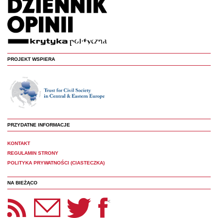
PROJEKT WSPIERA
PRZYDATNE INFORMACJE
KONTAKT
REGULAMIN STRONY
POLITYKA PRYWATNOŚCI (CIASTECZKA)
NA BIEŻĄCO
etter Panoptyka
Twitter
Facebook
<