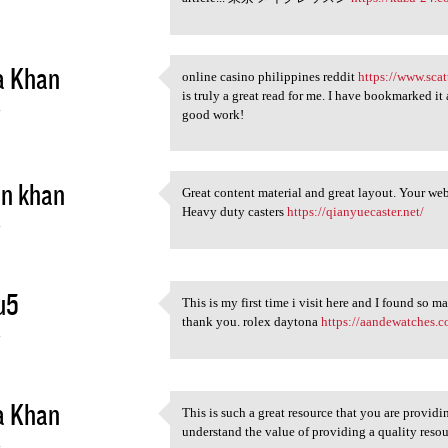
a Khan
online casino philippines reddit
https://www.scat
online casino philippines
is truly a great read for me. I have bookmarked i
4
good work!
in khan
Great content material and great layout. Your webs
Great content material and
Heavy duty casters
https://qianyuecaster.net/
4
u5
This is my first time i visit here and I found so ma
This is my first time i visit
thank you. rolex daytona
https://aandewatches.c
4
a Khan
This is such a great resource that you are providi
This is such a great resource
understand the value of providing a quality r
4