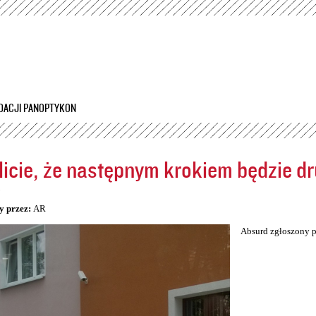
Przejdź
do
treści
DACJI PANOPTYKON
icie, że następnym krokiem będzie dr
5
y przez:
AR
Absurd zgłoszony p