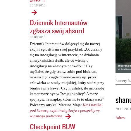
03.10.2015
Dziennik Internautów
zgłasza swój absurd
08.09.2015
Dziennik Internautów dołączył się do naszej
akcji i zgłosił nam swój przykład: „Oburzamy
się na inwigilację w internecie, na działania
amerykańskich służb, ale co wiemy o
inwigilacji na własnym podwórku? Czy
myślałeś, że gdy stoisz sobie pod blokiem,
możesz być ciągle obserwowany np. przez
kamery-b
człowieka ze straży miejskiej, który siedzi przy
biurku i pije kawę? Czy myślałeś, ile naprawdę
kamer może być w Twojej okolicy? A może
K
shan
spojrzysz na mapkę, która może to ukazywać?”.
o
Polecamy artykuł Marcina Maja:
Ktoś nasikał
29.10.202
m
pod kamerą, czyli inwigilacja z perspektywy
własnego podwórka
.
Adres
e
Checkpoint BUW
n