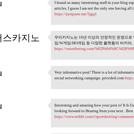
u
I found so many interesting stuff in your blog es
I found so many interesting
articles, I guess I am not the only one having al
4
https://justpaste.me/5jgq1
러스카지노
우리카지노는 10년 이상의 안정적인 운영으로 
우리카지노는 10년 이상의 안
임/W게임/HO게임 등 다양한 플랫폼의 바카라,
4
https://wooribeting.com/%ED%94%8C%
u
Very informative post! There is a lot of informati
Very informative post! There
social networking campaign. priceded.com
https
4
u
Interesting and amazing how your post is! It Is Us
Interesting and amazing how
looking forward to Hearing from your next.. Bes
4
https://www.reddit.com/r/sportsbetting/comments