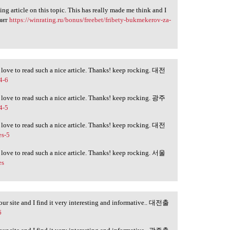
ng article on this topic. This has really made me think and I
озит
https://winrating.ru/bonus/freebet/fribety-bukmekerov-za-
lly love to read such a nice article. Thanks! keep rocking. 대전
4-6
lly love to read such a nice article. Thanks! keep rocking. 광주
4-5
lly love to read such a nice article. Thanks! keep rocking. 대전
es-5
lly love to read such a nice article. Thanks! keep rocking. 서울
es
your site and I find it very interesting and informative.. 대전출
6