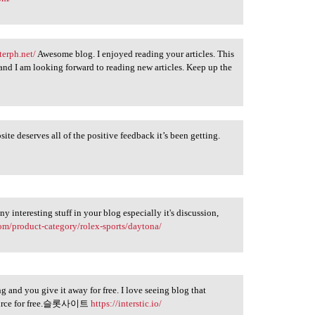
terph.net/
Awesome blog. I enjoyed reading your articles. This
t and I am looking forward to reading new articles. Keep up the
ite deserves all of the positive feedback it’s been getting.
ny interesting stuff in your blog especially it's discussion,
om/product-category/rolex-sports/daytona/
ng and you give it away for free. I love seeing blog that
esource for free.슬롯사이트
https://interstic.io/