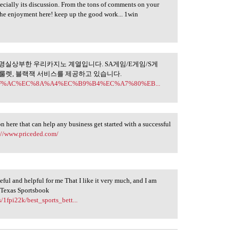
pecially its discussion. From the tons of comments on your
l the enjoyment here! keep up the good work... 1win
명실상부한 우리카지노 계열입니다. SA게임/E게임/S게
정적인 운영으로
 룰렛, 블랙잭 서비스를 제공하고 있습니다.
EB%9F%AC%EC%8A%A4%EC%B9%B4%EC%A7%80%EB...
on here that can help any business get started with a successful
://www.priceded.com/
eful and helpful for me That I like it very much, and I am
t Texas Sportsbook
/1fpi22k/best_sports_bett...