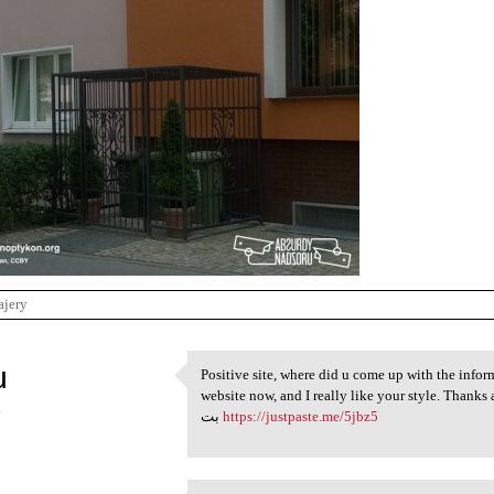
ajery
u
Positive site, where did u come up with the inform
Positive site, where did u
website now, and I really like your style. Thanks a mi
4
بت
https://justpaste.me/5jbz5