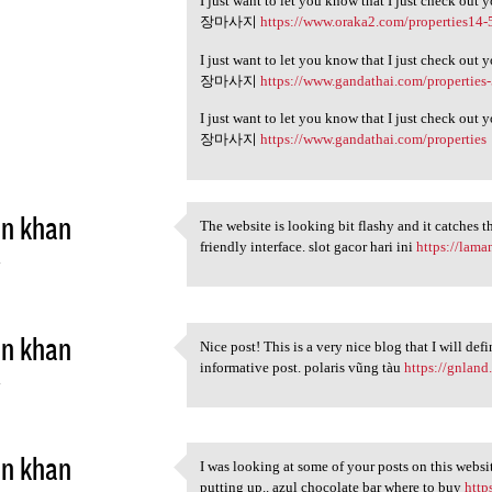
I just want to let you know that I just check out 
장마사지
https://www.oraka2.com/properties14-
I just want to let you know that I just check out 
장마사지
https://www.gandathai.com/properties
I just want to let you know that I just check out 
장마사지
https://www.gandathai.com/properties
in khan
The website is looking bit flashy and it catches t
The website is looking bit
friendly interface. slot gacor hari ini
https://lama
4
in khan
Nice post! This is a very nice blog that I will de
Nice post! This is a very
informative post. polaris vũng tàu
https://gnland
4
in khan
I was looking at some of your posts on this websit
I was looking at some of your
putting up.. azul chocolate bar where to buy
http