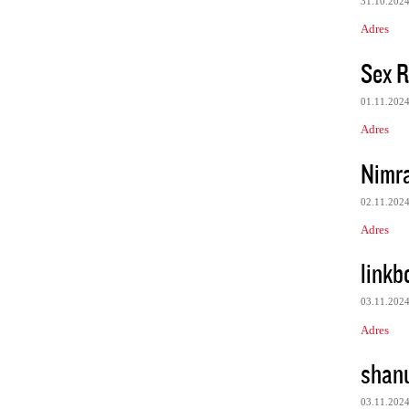
31.10.202
Adres
Sex R
01.11.202
Adres
Nimr
02.11.202
Adres
link
03.11.202
Adres
shan
03.11.202