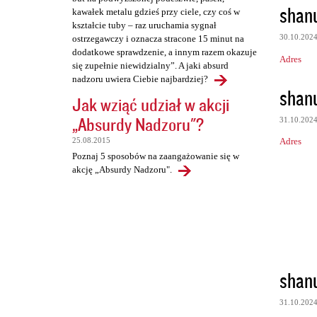
shan
kawałek metalu gdzieś przy ciele, czy coś w
kształcie tuby – raz uruchamia sygnał
30.10.202
ostrzegawczy i oznacza stracone 15 minut na
dodatkowe sprawdzenie, a innym razem okazuje
Adres
się zupełnie niewidzialny”. A jaki absurd
nadzoru uwiera Ciebie najbardziej?
shan
Jak wziąć udział w akcji
„Absurdy Nadzoru"?
31.10.202
Adres
25.08.2015
Poznaj 5 sposobów na zaangażowanie się w
akcję „Absurdy Nadzoru".
shan
31.10.202