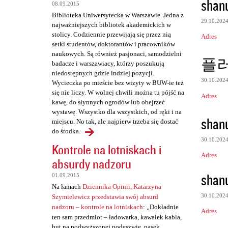
shan
08.09.2015
t
Biblioteka Uniwersytecka w Warszawie. Jedna z
a
29.10.202
najważniejszych bibliotek akademickich w
stolicy. Codziennie przewijają się przez nią
r
Adres
setki studentów, doktorantów i pracowników
z
naukowych. Są również pasjonaci, samodzielni
플
badacze i warszawiacy, którzy poszukują
e
niedostępnych gdzie indziej pozycji.
30.10.202
Wycieczka po mieście bez wizyty w BUW-ie też
się nie liczy. W wolnej chwili można tu pójść na
Adres
kawę, do słynnych ogrodów lub obejrzeć
wystawę. Wszystko dla wszystkich, od ręki i na
shan
miejscu. No tak, ale najpierw trzeba się dostać
do środka.
30.10.202
Kontrole na lotniskach i
Adres
absurdy nadzoru
shan
01.09.2015
Na łamach
Dziennika Opinii, Katarzyna
30.10.202
Szymielewicz przedstawia swój absurd
nadzoru – kontrole na lotniskach
: „Dokładnie
Adres
ten sam przedmiot – ładowarka, kawałek kabla,
but na podwyższonej podeszwie, pasek,