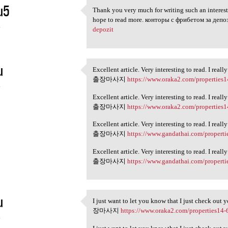
u5
Thank you very much for writing such an interesti
Thank you very much for
hope to read more. конторы с фрибетом за деп
4
depozit
u
Excellent article. Very interesting to read. I rea
Excellent article. Very
출장마사지
https://www.oraka2.com/properties1
4
Excellent article. Very interesting to read. I rea
출장마사지
https://www.oraka2.com/properties1
Excellent article. Very interesting to read. I rea
출장마사지
https://www.gandathai.com/properti
Excellent article. Very interesting to read. I rea
출장마사지
https://www.gandathai.com/properti
u
I just want to let you know that I just check out 
I just want to let you know
장마사지
https://www.oraka2.com/properties14-
4