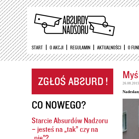
START
O AKCJI
REGULAMIN
AKTUALNOŚCI
O FUN
Myśl
26.08.201
Nadesłan
CO NOWEGO?
Starcie Absurdów Nadzoru
– jesteś na „tak” czy na
„nie”?