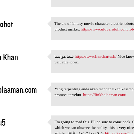
4
obot
The era of fantasy movie character electric robots i
The era of fantasy movie
product market.
https://www.uloversdoll.com/rob
4
a Khan
بلیط هواپیما
https://www.irancharter.ir/
Nice knowl
بلیط هواپیما https://www
valuable topic.
4
bolaaman.com
Yang terpenting anda akan mendapatkan kesemp
Yang terpenting anda akan
promosi tersebut.
https://linkbolaaman.com/
4
u5
I’m going to read this. I’ll be sure to come back. t
I’m going to read this. I’ll
which we can observe the reality. this is very nic
4
article... 東京 メイクレッスン
https://kazu-24.c