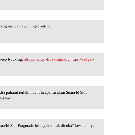
yang mencari agen togel online.
. Keep Rocking.
https://ledger-live-login.org
https://ledger-
kita pahami terlebih dahulu apa itu akun Suara4d Slot
4d</a>
ara4d Slot Pragmatic ini layak untuk dicoba? Jawabannya