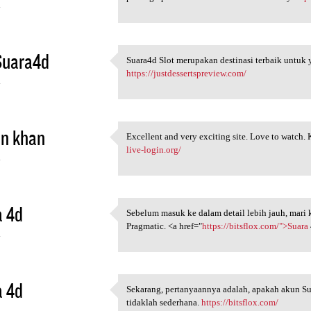
4
Suara4d
Suara4d Slot merupakan destinasi terbaik untuk 
Suara4d Slot merupakan
https://justdessertspreview.com/
4
in khan
Excellent and very exciting site. Love to watch
Excellent and very exciting
live-login.org/
4
a 4d
Sebelum masuk ke dalam detail lebih jauh, mari 
Sebelum masuk ke dalam detail
Pragmatic. <a href="
https://bitsflox.com/">Suara
4
a 4d
Sekarang, pertanyaannya adalah, apakah akun Su
Sekarang, pertanyaannya
tidaklah sederhana.
https://bitsflox.com/