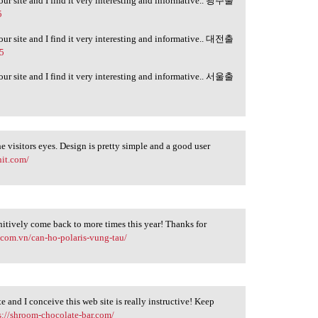
your site and I find it very interesting and informative.. 광주출
5
your site and I find it very interesting and informative.. 대전출
-5
your site and I find it very interesting and informative.. 서울출
he visitors eyes. Design is pretty simple and a good user
nit.com/
finitively come back to more times this year! Thanks for
.com.vn/can-ho-polaris-vung-tau/
e and I conceive this web site is really instructive! Keep
s://shroom-chocolate-bar.com/