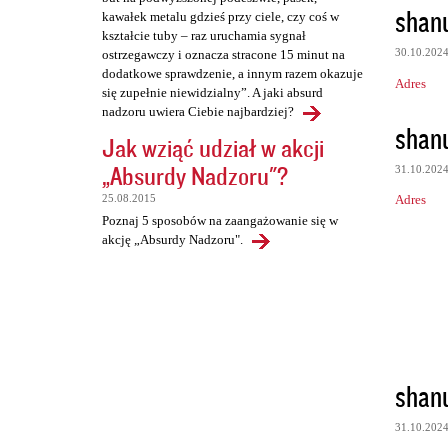
shan
kawałek metalu gdzieś przy ciele, czy coś w
kształcie tuby – raz uruchamia sygnał
30.10.202
ostrzegawczy i oznacza stracone 15 minut na
dodatkowe sprawdzenie, a innym razem okazuje
Adres
się zupełnie niewidzialny”. A jaki absurd
nadzoru uwiera Ciebie najbardziej?
shan
Jak wziąć udział w akcji
„Absurdy Nadzoru"?
31.10.202
Adres
25.08.2015
Poznaj 5 sposobów na zaangażowanie się w
akcję „Absurdy Nadzoru".
shan
31.10.202