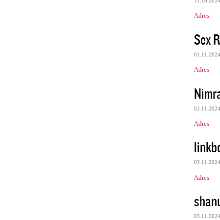
31.10.202
Adres
Sex R
01.11.202
Adres
Nimr
02.11.202
Adres
link
03.11.202
Adres
shan
03.11.202