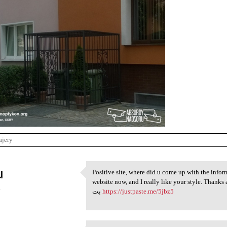
ajery
u
Positive site, where did u come up with the inform
Positive site, where did u
website now, and I really like your style. Thanks a mi
4
بت
https://justpaste.me/5jbz5