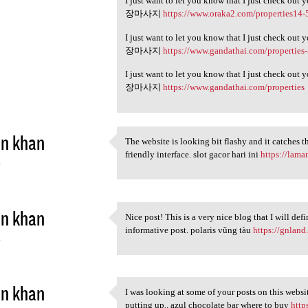
I just want to let you know that I just check out 
장마사지
https://www.oraka2.com/properties14-
I just want to let you know that I just check out 
장마사지
https://www.gandathai.com/properties
I just want to let you know that I just check out 
장마사지
https://www.gandathai.com/properties
in khan
The website is looking bit flashy and it catches t
The website is looking bit
friendly interface. slot gacor hari ini
https://lama
4
in khan
Nice post! This is a very nice blog that I will de
Nice post! This is a very
informative post. polaris vũng tàu
https://gnland
4
in khan
I was looking at some of your posts on this websit
I was looking at some of your
putting up.. azul chocolate bar where to buy
http