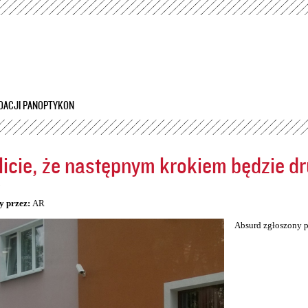
Przejdź
do
treści
DACJI PANOPTYKON
icie, że następnym krokiem będzie dr
5
y przez:
AR
Absurd zgłoszony p