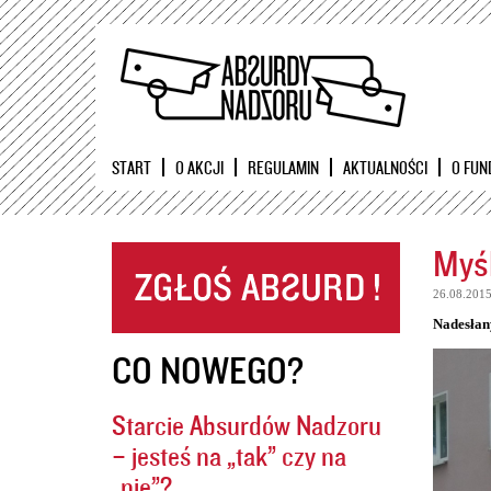
START
O AKCJI
REGULAMIN
AKTUALNOŚCI
O FUN
Myśl
26.08.201
Nadesłan
CO NOWEGO?
Starcie Absurdów Nadzoru
– jesteś na „tak” czy na
„nie”?