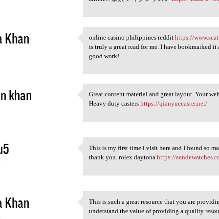
a Khan
online casino philippines reddit
https://www.scat
online casino philippines
is truly a great read for me. I have bookmarked i
4
good work!
in khan
Great content material and great layout. Your webs
Great content material and
Heavy duty casters
https://qianyuecaster.net/
4
u5
This is my first time i visit here and I found so ma
This is my first time i visit
thank you. rolex daytona
https://aandewatches.c
4
a Khan
This is such a great resource that you are providi
This is such a great resource
understand the value of providing a quality r
4