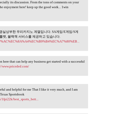
pecially its discussion. From the tons of comments on your
l the enjoyment here! keep up the good work... 1win
명실상부한 우리카지노 계열입니다. SA게임/E게임/S게
정적인 운영으로
 룰렛, 블랙잭 서비스를 제공하고 있습니다.
EB%9F%AC%EC%8A%A4%EC%B9%B4%EC%A7%80%EB...
on here that can help any business get started with a successful
://www.priceded.com/
eful and helpful for me That I like it very much, and I am
t Texas Sportsbook
/1fpi22k/best_sports_bett...