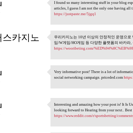
u
I found so many interesting stuff in your blog es
I found so many interesting
articles, I guess I am not the only one having al
4
https://justpaste.me/5jgq1
러스카지노
우리카지노는 10년 이상의 안정적인 운영으로 
우리카지노는 10년 이상의 안
임/W게임/HO게임 등 다양한 플랫폼의 바카라,
4
https://wooribeting.com/%ED%94%8C%
u
Very informative post! There is a lot of informati
Very informative post! There
social networking campaign. priceded.com
https
4
u
Interesting and amazing how your post is! It Is Us
Interesting and amazing how
looking forward to Hearing from your next.. Bes
4
https://www.reddit.com/r/sportsbetting/comments