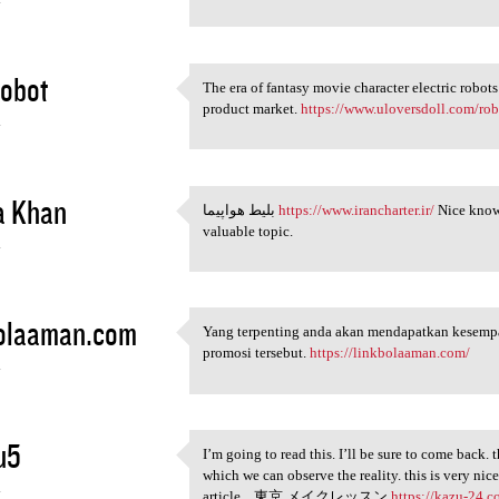
4
obot
The era of fantasy movie character electric robots i
The era of fantasy movie
product market.
https://www.uloversdoll.com/rob
4
a Khan
بلیط هواپیما
https://www.irancharter.ir/
Nice knowl
بلیط هواپیما https://www
valuable topic.
4
bolaaman.com
Yang terpenting anda akan mendapatkan kesemp
Yang terpenting anda akan
promosi tersebut.
https://linkbolaaman.com/
4
u5
I’m going to read this. I’ll be sure to come back. t
I’m going to read this. I’ll
which we can observe the reality. this is very nic
4
article... 東京 メイクレッスン
https://kazu-24.c