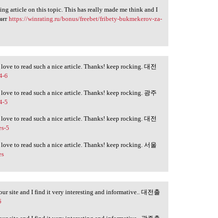
ng article on this topic. This has really made me think and I
озит
https://winrating.ru/bonus/freebet/fribety-bukmekerov-za-
lly love to read such a nice article. Thanks! keep rocking. 대전
4-6
lly love to read such a nice article. Thanks! keep rocking. 광주
4-5
lly love to read such a nice article. Thanks! keep rocking. 대전
es-5
lly love to read such a nice article. Thanks! keep rocking. 서울
es
your site and I find it very interesting and informative.. 대전출
6