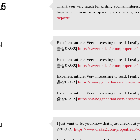
u5
Thank you very much for writing such an interesti
Thank you very much for
hope to read more. конторы с фрибетом за деп
4
depozit
u
Excellent article. Very interesting to read. I rea
Excellent article. Very
출장마사지
https://www.oraka2.com/properties1
4
Excellent article. Very interesting to read. I rea
출장마사지
https://www.oraka2.com/properties1
Excellent article. Very interesting to read. I rea
출장마사지
https://www.gandathai.com/properti
Excellent article. Very interesting to read. I rea
출장마사지
https://www.gandathai.com/properti
u
I just want to let you know that I just check out 
I just want to let you know
장마사지
https://www.oraka2.com/properties14-
4