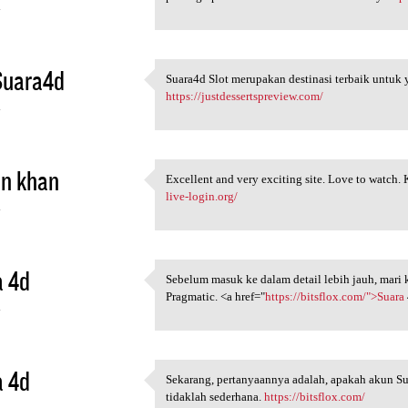
4
Suara4d
Suara4d Slot merupakan destinasi terbaik untuk 
Suara4d Slot merupakan
https://justdessertspreview.com/
4
in khan
Excellent and very exciting site. Love to watch
Excellent and very exciting
live-login.org/
4
a 4d
Sebelum masuk ke dalam detail lebih jauh, mari 
Sebelum masuk ke dalam detail
Pragmatic. <a href="
https://bitsflox.com/">Suara
4
a 4d
Sekarang, pertanyaannya adalah, apakah akun Su
Sekarang, pertanyaannya
tidaklah sederhana.
https://bitsflox.com/