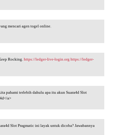
yang mencari agen togel online.
. Keep Rocking.
https://ledger-live-login.org
https://ledger-
kita pahami terlebih dahulu apa itu akun Suara4d Slot
4d</a>
ara4d Slot Pragmatic ini layak untuk dicoba? Jawabannya