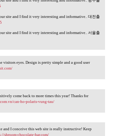
your site and I find it very interesting and informative.. 광주출
5
your site and I find it very interesting and informative.. 대전출
-5
your site and I find it very interesting and informative.. 서울출
he visitors eyes. Design is pretty simple and a good user
nit.com/
finitively come back to more times this year! Thanks for
.com.vn/can-ho-polaris-vung-tau/
e and I conceive this web site is really instructive! Keep
s://shroom-chocolate-bar.com/