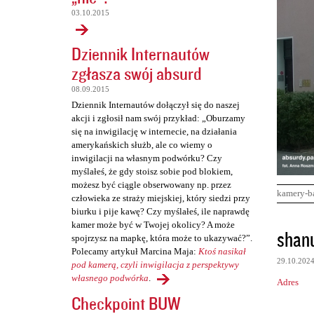
03.10.2015
Dziennik Internautów
zgłasza swój absurd
08.09.2015
Dziennik Internautów dołączył się do naszej
akcji i zgłosił nam swój przykład: „Oburzamy
się na inwigilację w internecie, na działania
amerykańskich służb, ale co wiemy o
inwigilacji na własnym podwórku? Czy
myślałeś, że gdy stoisz sobie pod blokiem,
możesz być ciągle obserwowany np. przez
kamery-b
człowieka ze straży miejskiej, który siedzi przy
biurku i pije kawę? Czy myślałeś, ile naprawdę
kamer może być w Twojej okolicy? A może
K
shan
spojrzysz na mapkę, która może to ukazywać?”.
o
Polecamy artykuł Marcina Maja:
Ktoś nasikał
29.10.202
m
pod kamerą, czyli inwigilacja z perspektywy
własnego podwórka
.
Adres
e
Checkpoint BUW
n