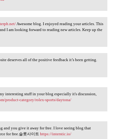
terph.net/
Awesome blog. I enjoyed reading your articles. This
t and I am looking forward to reading new articles. Keep up the
ite deserves all of the positive feedback it’s been getting.
ny interesting stuff in your blog especially it's discussion,
om/product-category/rolex-sports/daytona/
ng and you give it away for free. I love seeing blog that
esource for free.슬롯사이트
https://interstic.io/