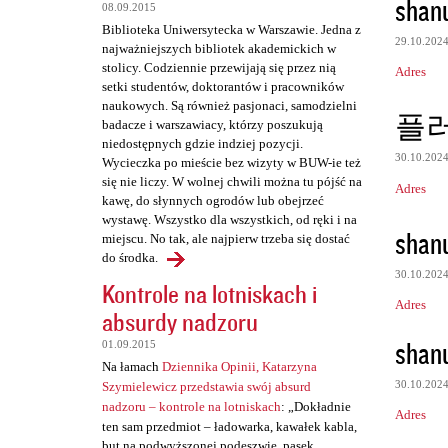
shan
08.09.2015
t
Biblioteka Uniwersytecka w Warszawie. Jedna z
a
29.10.202
najważniejszych bibliotek akademickich w
stolicy. Codziennie przewijają się przez nią
r
Adres
setki studentów, doktorantów i pracowników
z
naukowych. Są również pasjonaci, samodzielni
플
badacze i warszawiacy, którzy poszukują
e
niedostępnych gdzie indziej pozycji.
30.10.202
Wycieczka po mieście bez wizyty w BUW-ie też
się nie liczy. W wolnej chwili można tu pójść na
Adres
kawę, do słynnych ogrodów lub obejrzeć
wystawę. Wszystko dla wszystkich, od ręki i na
shan
miejscu. No tak, ale najpierw trzeba się dostać
do środka.
30.10.202
Kontrole na lotniskach i
Adres
absurdy nadzoru
shan
01.09.2015
Na łamach
Dziennika Opinii, Katarzyna
30.10.202
Szymielewicz przedstawia swój absurd
nadzoru – kontrole na lotniskach
: „Dokładnie
Adres
ten sam przedmiot – ładowarka, kawałek kabla,
but na podwyższonej podeszwie, pasek,