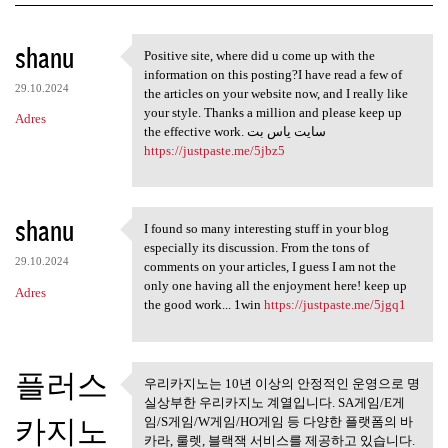
K
shanu
Positive site, where did u come up with the
Positive site, where did u
o
information on this posting?I have read a few of
29.10.2024
m
the articles on your website now, and I really like
your style. Thanks a million and please keep up
Adres
e
the effective work. سایت یاس بت
n
https://justpaste.me/5jbz5
t
a
shanu
I found so many interesting stuff in your blog
r
I found so many interesting
especially its discussion. From the tons of
z
29.10.2024
comments on your articles, I guess I am not the
only one having all the enjoyment here! keep up
e
Adres
the good work... 1win
https://justpaste.me/5jgq1
플러스
우리카지노는 10년 이상의 안정적인 운영으로 명
우리카지노는 10년 이상의 안정적
실상부한 우리카지노 계열입니다. SA게임/E게
인 운영으로
카지노
임/S게임/W게임/HO게임 등 다양한 플랫폼의 바
카라, 룰렛, 블랙잭 서비스를 제공하고 있습니다.