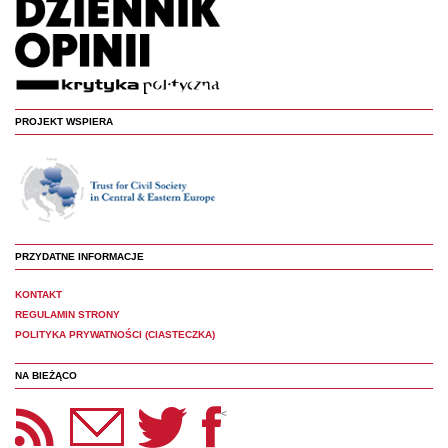
PROJEKT WSPIERA
PRZYDATNE INFORMACJE
KONTAKT
REGULAMIN STRONY
POLITYKA PRYWATNOŚCI (CIASTECZKA)
NA BIEŻĄCO
etter Panoptyka
Twitter
Facebook
<