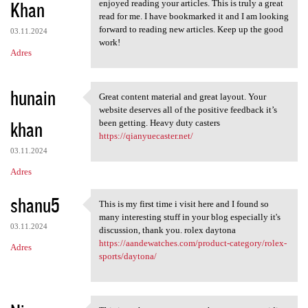
Khan
enjoyed reading your articles. This is truly a great
read for me. I have bookmarked it and I am looking
forward to reading new articles. Keep up the good
03.11.2024
work!
Adres
hunain
Great content material and great layout. Your
Great content material and
website deserves all of the positive feedback it’s
khan
been getting. Heavy duty casters
https://qianyuecaster.net/
03.11.2024
Adres
shanu5
This is my first time i visit here and I found so
This is my first time i visit
many interesting stuff in your blog especially it's
03.11.2024
discussion, thank you. rolex daytona
https://aandewatches.com/product-category/rolex-
Adres
sports/daytona/