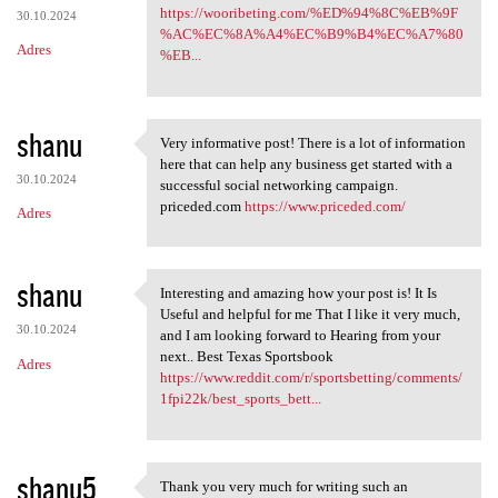
https://wooribeting.com/%ED%94%8C%EB%9F
30.10.2024
%AC%EC%8A%A4%EC%B9%B4%EC%A7%80
Adres
%EB...
shanu
Very informative post! There is a lot of information
Very informative post! There
here that can help any business get started with a
30.10.2024
successful social networking campaign.
priceded.com
https://www.priceded.com/
Adres
shanu
Interesting and amazing how your post is! It Is
Interesting and amazing how
Useful and helpful for me That I like it very much,
30.10.2024
and I am looking forward to Hearing from your
next.. Best Texas Sportsbook
Adres
https://www.reddit.com/r/sportsbetting/comments/
1fpi22k/best_sports_bett...
shanu5
Thank you very much for writing such an