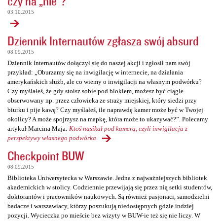
czy na „nie”?
03.10.2015
Dziennik Internautów zgłasza swój absurd
08.09.2015
Dziennik Internautów dołączył się do naszej akcji i zgłosił nam swój
przykład: „Oburzamy się na inwigilację w internecie, na działania
amerykańskich służb, ale co wiemy o inwigilacji na własnym podwórku?
Czy myślałeś, że gdy stoisz sobie pod blokiem, możesz być ciągle
obserwowany np. przez człowieka ze straży miejskiej, który siedzi przy
biurku i pije kawę? Czy myślałeś, ile naprawdę kamer może być w Twojej
okolicy? A może spojrzysz na mapkę, która może to ukazywać?”. Polecamy
artykuł Marcina Maja:
Ktoś nasikał pod kamerą, czyli inwigilacja z
perspektywy własnego podwórka
.
Checkpoint BUW
08.09.2015
Biblioteka Uniwersytecka w Warszawie. Jedna z najważniejszych bibliotek
akademickich w stolicy. Codziennie przewijają się przez nią setki studentów,
doktorantów i pracowników naukowych. Są również pasjonaci, samodzielni
badacze i warszawiacy, którzy poszukują niedostępnych gdzie indziej
pozycji. Wycieczka po mieście bez wizyty w BUW-ie też się nie liczy. W