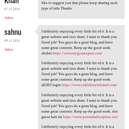
like to suggest you that please keep sharing such
type of info.Thanks
07.11.2024
Adres
sahnu
I definitely enjoying every little bit of it. It is a
I definitely enjoying every
great website and nice share. I want to thank you.
09.11.2024
Good job! You guys do a great blog, and have
some great contents. Keep up the good work.
Adres
sbobet
https://www.mygymexpert.com/
I definitely enjoying every little bit of it. It is a
great website and nice share. I want to thank you.
Good job! You guys do a great blog, and have
some great contents. Keep up the good work.
all303 login
https://www.yaklifestylebrand.com/
I definitely enjoying every little bit of it. It is a
great website and nice share. I want to thank you.
Good job! You guys do a great blog, and have
some great contents. Keep up the good work. slot
gacor hari ini
https://www.pousadadocapitao.net/
I definitely enjoying every little bit of it. It is a