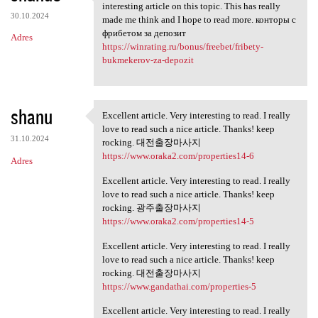
Thank you very much for
interesting article on this topic. This has really
30.10.2024
made me think and I hope to read more. конторы с
фрибетом за депозит
Adres
https://winrating.ru/bonus/freebet/fribety-
bukmekerov-za-depozit
shanu
Excellent article. Very interesting to read. I really
Excellent article. Very
love to read such a nice article. Thanks! keep
31.10.2024
rocking. 대전출장마사지
https://www.oraka2.com/properties14-6
Adres
Excellent article. Very interesting to read. I really
love to read such a nice article. Thanks! keep
rocking. 광주출장마사지
https://www.oraka2.com/properties14-5
Excellent article. Very interesting to read. I really
love to read such a nice article. Thanks! keep
rocking. 대전출장마사지
https://www.gandathai.com/properties-5
Excellent article. Very interesting to read. I really