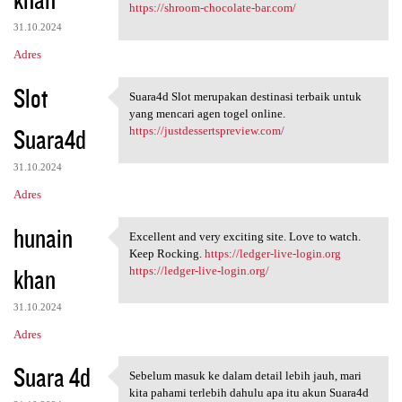
https://shroom-chocolate-bar.com/
31.10.2024
Adres
Slot
Suara4d Slot merupakan destinasi terbaik untuk
Suara4d Slot merupakan
yang mencari agen togel online.
Suara4d
https://justdessertspreview.com/
31.10.2024
Adres
hunain
Excellent and very exciting site. Love to watch.
Excellent and very exciting
Keep Rocking.
https://ledger-live-login.org
khan
https://ledger-live-login.org/
31.10.2024
Adres
Suara 4d
Sebelum masuk ke dalam detail lebih jauh, mari
Sebelum masuk ke dalam detail
kita pahami terlebih dahulu apa itu akun Suara4d