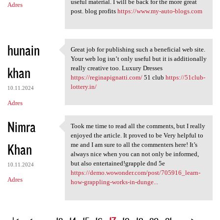
useful material. I will be back for the more great
Adres
post. blog profits
https://www.my-auto-blogs.com
hunain
Great job for publishing such a beneficial web site.
Great job for publishing such
Your web log isn’t only useful but it is additionally
khan
really creative too. Luxury Dresses
https://reginapignatti.com/
51 club
https://51club-
lottery.in/
10.11.2024
Adres
Nimra
Took me time to read all the comments, but I really
Took me time to read all the
enjoyed the article. It proved to be Very helpful to
Khan
me and I am sure to all the commenters here! It’s
always nice when you can not only be informed,
but also entertained!grapple dnd 5e
10.11.2024
https://demo.wowonder.com/post/705916_learn-
Adres
how-grappling-works-in-dunge...
S