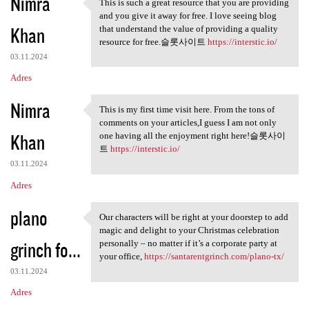
Nimra
This is such a great resource that you are providing
This is such a great resource
and you give it away for free. I love seeing blog
Khan
that understand the value of providing a quality
resource for free.슬롯사이트
https://interstic.io/
03.11.2024
Adres
Nimra
This is my first time visit here. From the tons of
This is my first time visit
comments on your articles,I guess I am not only
Khan
one having all the enjoyment right here!슬롯사이
트
https://interstic.io/
03.11.2024
Adres
plano
Our characters will be right at your doorstep to add
Our characters will be right
magic and delight to your Christmas celebration
grinch fo...
personally – no matter if it’s a corporate party at
your office,
https://santarentgrinch.com/plano-tx/
03.11.2024
Adres