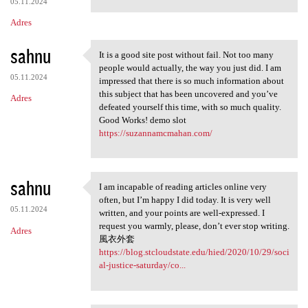
05.11.2024
Adres
sahnu
It is a good site post without fail. Not too many
It is a good site post
people would actually, the way you just did. I am
05.11.2024
impressed that there is so much information about
this subject that has been uncovered and you’ve
Adres
defeated yourself this time, with so much quality.
Good Works! demo slot
https://suzannamcmahan.com/
sahnu
I am incapable of reading articles online very
I am incapable of reading
often, but I’m happy I did today. It is very well
05.11.2024
written, and your points are well-expressed. I
request you warmly, please, don’t ever stop writing.
Adres
風衣外套
https://blog.stcloudstate.edu/hied/2020/10/29/soci
al-justice-saturday/co...