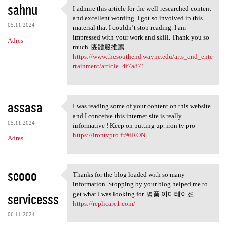
sahnu
I admire this article for the well-researched content
I admire this article for the
and excellent wording. I got so involved in this
05.11.2024
material that I couldn’t stop reading. I am
impressed with your work and skill. Thank you so
Adres
much. 團體服推薦
https://www.thesouthend.wayne.edu/arts_and_ente
rtainment/article_4f7a871...
assasa
I was reading some of your content on this website
I was reading some of your
and I conceive this internet site is really
05.11.2024
informative ! Keep on putting up. iron tv pro
https://irontvpro.fr/#IRON
Adres
seooo
Thanks for the blog loaded with so many
Thanks for the blog loaded
information. Stopping by your blog helped me to
servicesss
get what I was looking for. 명품 이미테이션
https://replicare1.com/
06.11.2024