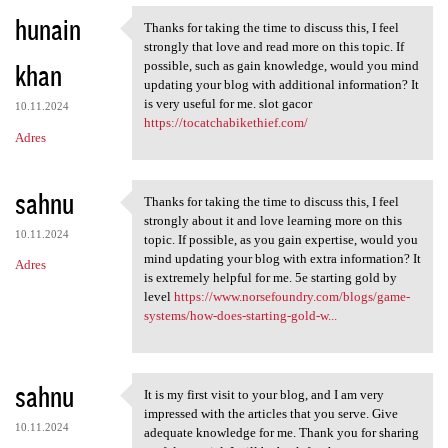
hunain
Thanks for taking the time to discuss this, I feel
Thanks for taking the time to
strongly that love and read more on this topic. If
khan
possible, such as gain knowledge, would you mind
updating your blog with additional information? It
is very useful for me. slot gacor
10.11.2024
https://tocatchabikethief.com/
Adres
sahnu
Thanks for taking the time to discuss this, I feel
Thanks for taking the time to
strongly about it and love learning more on this
10.11.2024
topic. If possible, as you gain expertise, would you
mind updating your blog with extra information? It
Adres
is extremely helpful for me. 5e starting gold by
level
https://www.norsefoundry.com/blogs/game-
systems/how-does-starting-gold-w...
sahnu
It is my first visit to your blog, and I am very
It is my first visit to your
impressed with the articles that you serve. Give
10.11.2024
adequate knowledge for me. Thank you for sharing