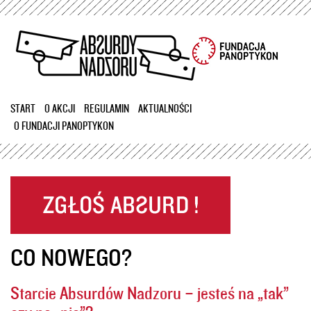
Przejdź
do
treści
START
O AKCJI
REGULAMIN
AKTUALNOŚCI
O FUNDACJI PANOPTYKON
CO NOWEGO?
Starcie Absurdów Nadzoru – jesteś na „tak”