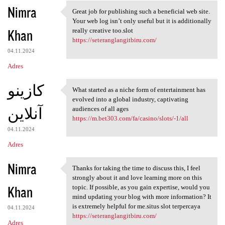
Nimra
Great job for publishing such a beneficial web site.
Great job for publishing such
Your web log isn’t only useful but it is additionally
Khan
really creative too.slot
https://seteranglangitbiru.com/
04.11.2024
Adres
کازینو
What started as a niche form of entertainment has
What started as a niche form
evolved into a global industry, captivating
آنلاین
audiences of all ages
https://m.bet303.com/fa/casino/slots/-1/all
04.11.2024
Adres
Nimra
Thanks for taking the time to discuss this, I feel
Thanks for taking the time to
strongly about it and love learning more on this
Khan
topic. If possible, as you gain expertise, would you
mind updating your blog with more information? It
is extremely helpful for me.situs slot terpercaya
04.11.2024
https://seteranglangitbiru.com/
Adres