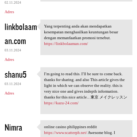
02.11.2024
Adres
linkbolaam
Yang terpenting anda akan mendapatkan
Yang terpenting anda akan
kesempatan menghasilkan keuntungan besar
an.com
dengan memanfaatkan promosi tersebut.
https://linkbolaaman.com/
03.11.2024
Adres
shanu5
I’m going to read this. I’ll be sure to come back.
I’m going to read this. I’ll
thanks for sharing. and also This article gives the
03.11.2024
light in which we can observe the reality. this is
very nice one and gives indepth information.
Adres
thanks for this nice article... 東京 メイクレッスン
https://kazu-24.com/
Nimra
online casino philippines reddit
online casino philippines
https://www.scatterph.net/
Awesome blog. I