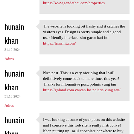
https://www.gandathai.com/properties
hunain
The website is looking bit flashy and it catches the
The website is looking bit
visitors eyes. Design is pretty simple and a good
khan
user friendly interface. slot gacor hari ini
https://lamanit.com/
31.10.2024
Adres
hunain
Nice post! This is a very nice blog that I will
Nice post! This is a very
definitively come back to more times this year!
khan
Thanks for informative post. polaris vũng tàu
https://gnland.com.vn/can-ho-polaris-vung-tau/
31.10.2024
Adres
hunain
I was looking at some of your posts on this website
I was looking at some of your
and I conceive this web site is really instructive!
khan
Keep putting up.. azul chocolate bar where to buy