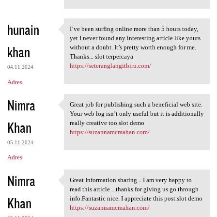
hunain
I’ve been surfing online more than 5 hours today,
I’ve been surfing online more
yet I never found any interesting article like yours
khan
without a doubt. It’s pretty worth enough for me.
Thanks... slot terpercaya
https://seteranglangitbiru.com/
04.11.2024
Adres
Nimra
Great job for publishing such a beneficial web site.
Great job for publishing such
Your web log isn’t only useful but it is additionally
Khan
really creative too.slot demo
https://suzannamcmahan.com/
05.11.2024
Adres
Nimra
Great Information sharing .. I am very happy to
Great Information sharing ..
read this article .. thanks for giving us go through
Khan
info.Fantastic nice. I appreciate this post.slot demo
https://suzannamcmahan.com/