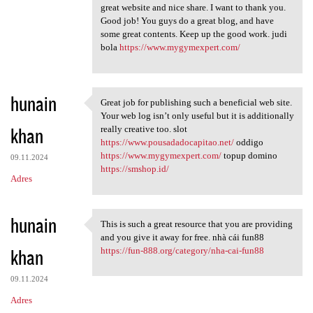
great website and nice share. I want to thank you.
Good job! You guys do a great blog, and have
some great contents. Keep up the good work. judi
bola
https://www.mygymexpert.com/
hunain
Great job for publishing such a beneficial web site.
Great job for publishing such
Your web log isn’t only useful but it is additionally
khan
really creative too. slot
https://www.pousadadocapitao.net/
oddigo
https://www.mygymexpert.com/
topup domino
09.11.2024
https://smshop.id/
Adres
hunain
This is such a great resource that you are providing
This is such a great resource
and you give it away for free. nhà cái fun88
khan
https://fun-888.org/category/nha-cai-fun88
09.11.2024
Adres