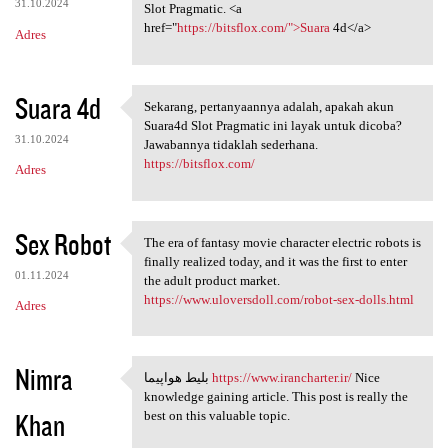
31.10.2024
Slot Pragmatic. <a
href="
https://bitsflox.com/">Suara
4d</a>
Adres
Suara 4d
Sekarang, pertanyaannya adalah, apakah akun
Sekarang, pertanyaannya
Suara4d Slot Pragmatic ini layak untuk dicoba?
31.10.2024
Jawabannya tidaklah sederhana.
https://bitsflox.com/
Adres
Sex Robot
The era of fantasy movie character electric robots is
The era of fantasy movie
finally realized today, and it was the first to enter
01.11.2024
the adult product market.
https://www.uloversdoll.com/robot-sex-dolls.html
Adres
Nimra
بلیط هواپیما
https://www.irancharter.ir/
Nice
بلیط هواپیما https://www
knowledge gaining article. This post is really the
Khan
best on this valuable topic.