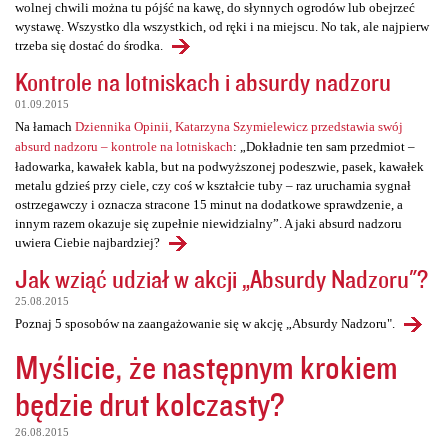
wolnej chwili można tu pójść na kawę, do słynnych ogrodów lub obejrzeć
wystawę. Wszystko dla wszystkich, od ręki i na miejscu. No tak, ale najpierw
trzeba się dostać do środka.
Kontrole na lotniskach i absurdy nadzoru
01.09.2015
Na łamach
Dziennika Opinii, Katarzyna Szymielewicz przedstawia swój
absurd nadzoru – kontrole na lotniskach
: „Dokładnie ten sam przedmiot –
ładowarka, kawałek kabla, but na podwyższonej podeszwie, pasek, kawałek
metalu gdzieś przy ciele, czy coś w kształcie tuby – raz uruchamia sygnał
ostrzegawczy i oznacza stracone 15 minut na dodatkowe sprawdzenie, a
innym razem okazuje się zupełnie niewidzialny”. A jaki absurd nadzoru
uwiera Ciebie najbardziej?
Jak wziąć udział w akcji „Absurdy Nadzoru"?
25.08.2015
Poznaj 5 sposobów na zaangażowanie się w akcję „Absurdy Nadzoru".
Myślicie, że następnym krokiem
będzie drut kolczasty?
26.08.2015