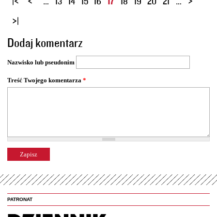
…
13
14
15
16
17
18
19
20
21
…
t
r
o
Dodaj komentarz
n
y
Nazwisko lub pseudonim
Treść Twojego komentarza
*
PATRONAT