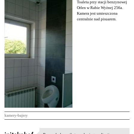
Toaleta przy stacji benzynowej
Orlen w Rabie Wyżnej 256a.
Kamera jest umieszczona
centralnie nad pisuarem.
kamery-bajery
K