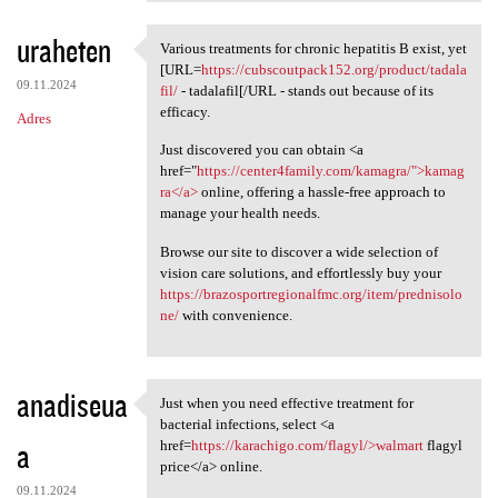
uraheten
Various treatments for chronic hepatitis B exist, yet
Various treatments for
[URL=
https://cubscoutpack152.org/product/tadala
09.11.2024
fil/
- tadalafil[/URL - stands out because of its
efficacy.
Adres
Just discovered you can obtain <a
href="
https://center4family.com/kamagra/">kamag
ra</a>
online, offering a hassle-free approach to
manage your health needs.
Browse our site to discover a wide selection of
vision care solutions, and effortlessly buy your
https://brazosportregionalfmc.org/item/prednisolo
ne/
with convenience.
anadiseua
Just when you need effective treatment for
Just when you need effective
bacterial infections, select <a
a
href=
https://karachigo.com/flagyl/>walmart
flagyl
price</a> online.
09.11.2024