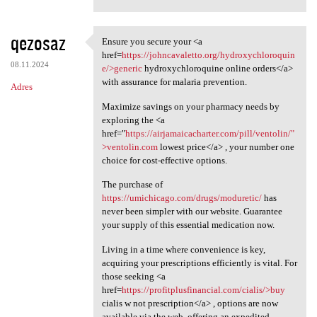
qezosaz
Ensure you secure your <a
Ensure you secure your <a
href=
https://johncavaletto.org/hydroxychloroquin
08.11.2024
e/>generic
hydroxychloroquine online orders</a>
with assurance for malaria prevention.
Adres
Maximize savings on your pharmacy needs by
exploring the <a
href="
https://airjamaicacharter.com/pill/ventolin/"
>ventolin.com
lowest price</a> , your number one
choice for cost-effective options.
The purchase of
https://umichicago.com/drugs/moduretic/
has
never been simpler with our website. Guarantee
your supply of this essential medication now.
Living in a time where convenience is key,
acquiring your prescriptions efficiently is vital. For
those seeking <a
href=
https://profitplusfinancial.com/cialis/>buy
cialis w not prescription</a> , options are now
available via the web, offering an expedited