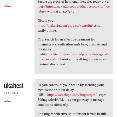
Secure the stock of hormonal therapies today at <a
Adres
href="
https://maker2u.com/product/celecoxib/">ce
lebrex
without an rx</a> .
Obtain your
https://maker2u.com/product/ventolin/
script
easily online.
Your search for an effective treatment for
intermittent claudication ends here; discover and
obtain <a
href=
https://tennisjeannie.com/product/nizagara/>
nizagara</a>
to boost your walking distances with
minimal discomfort.
ukahesi
Regain control of your health by securing your
Regain control of your health
medication without delay.
09.11.2024
[URL=
https://karachigo.com/drugs/cipro/
- cipro
500mg sales[/URL - is your gateway to manage
Adres
conditions efficiently.
Looking for effective solutions for female health