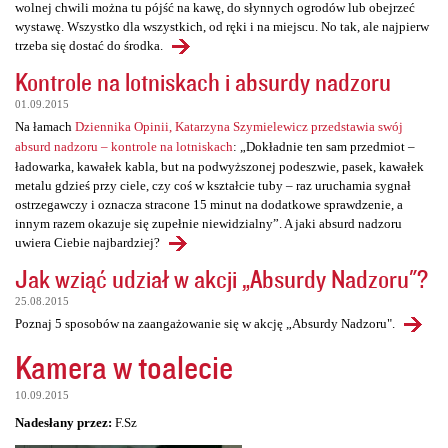
wolnej chwili można tu pójść na kawę, do słynnych ogrodów lub obejrzeć
wystawę. Wszystko dla wszystkich, od ręki i na miejscu. No tak, ale najpierw
trzeba się dostać do środka.
Kontrole na lotniskach i absurdy nadzoru
01.09.2015
Na łamach
Dziennika Opinii, Katarzyna Szymielewicz przedstawia swój
absurd nadzoru – kontrole na lotniskach
: „Dokładnie ten sam przedmiot –
ładowarka, kawałek kabla, but na podwyższonej podeszwie, pasek, kawałek
metalu gdzieś przy ciele, czy coś w kształcie tuby – raz uruchamia sygnał
ostrzegawczy i oznacza stracone 15 minut na dodatkowe sprawdzenie, a
innym razem okazuje się zupełnie niewidzialny”. A jaki absurd nadzoru
uwiera Ciebie najbardziej?
Jak wziąć udział w akcji „Absurdy Nadzoru"?
25.08.2015
Poznaj 5 sposobów na zaangażowanie się w akcję „Absurdy Nadzoru".
Kamera w toalecie
10.09.2015
Nadesłany przez:
F.Sz