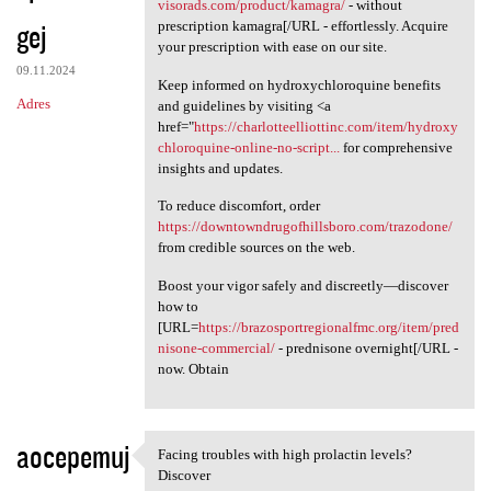
Obtain your [URL=https://ad
visorads.com/product/kamagra/
- without
gej
prescription kamagra[/URL - effortlessly. Acquire
your prescription with ease on our site.
09.11.2024
Keep informed on hydroxychloroquine benefits
Adres
and guidelines by visiting <a
href="
https://charlotteelliottinc.com/item/hydroxy
chloroquine-online-no-script...
for comprehensive
insights and updates.
To reduce discomfort, order
https://downtowndrugofhillsboro.com/trazodone/
from credible sources on the web.
Boost your vigor safely and discreetly—discover
how to
[URL=
https://brazosportregionalfmc.org/item/pred
nisone-commercial/
- prednisone overnight[/URL -
now. Obtain
aocepemuj
Facing troubles with high prolactin levels?
Facing troubles with high
Discover