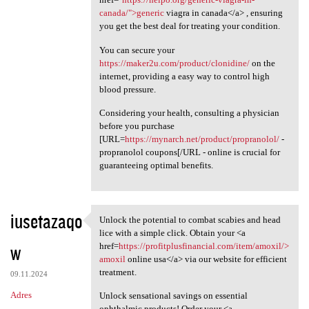
canada/">generic
viagra in canada</a> , ensuring
you get the best deal for treating your condition.
You can secure your
https://maker2u.com/product/clonidine/
on the
internet, providing a easy way to control high
blood pressure.
Considering your health, consulting a physician
before you purchase
[URL=
https://mynarch.net/product/propranolol/
-
propranolol coupons[/URL - online is crucial for
guaranteeing optimal benefits.
iusetazaqo
Unlock the potential to combat scabies and head
Unlock the potential to
lice with a simple click. Obtain your <a
w
href=
https://profitplusfinancial.com/item/amoxil/>
amoxil
online usa</a> via our website for efficient
treatment.
09.11.2024
Adres
Unlock sensational savings on essential
ophthalmic products! Order your <a