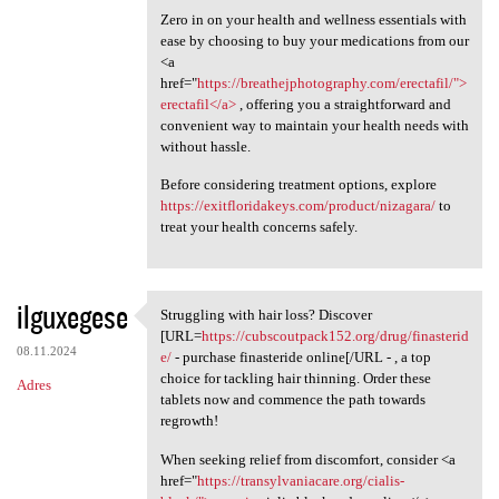
Zero in on your health and wellness essentials with
ease by choosing to buy your medications from our
<a
href="
https://breathejphotography.com/erectafil/">
erectafil</a>
, offering you a straightforward and
convenient way to maintain your health needs with
without hassle.
Before considering treatment options, explore
https://exitfloridakeys.com/product/nizagara/
to
treat your health concerns safely.
ilguxegese
Struggling with hair loss? Discover
Struggling with hair loss?
[URL=
https://cubscoutpack152.org/drug/finasterid
08.11.2024
e/
- purchase finasteride online[/URL - , a top
choice for tackling hair thinning. Order these
Adres
tablets now and commence the path towards
regrowth!
When seeking relief from discomfort, consider <a
href="
https://transylvaniacare.org/cialis-