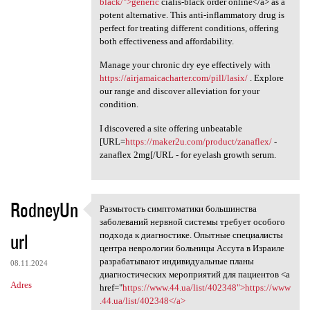
black/">generic
cialis-black order online</a> as a
potent alternative. This anti-inflammatory drug is
perfect for treating different conditions, offering
both effectiveness and affordability.
Manage your chronic dry eye effectively with
https://airjamaicacharter.com/pill/lasix/
. Explore
our range and discover alleviation for your
condition.
I discovered a site offering unbeatable
[URL=
https://maker2u.com/product/zanaflex/
-
zanaflex 2mg[/URL - for eyelash growth serum.
RodneyUn
Размытость симптоматики большинства
Размытость симптоматики
заболеваний нервной системы требует особого
url
подхода к диагностике. Опытные специалисты
центра неврологии больницы Ассута в Израиле
разрабатывают индивидуальные планы
08.11.2024
диагностических мероприятий для пациентов <a
Adres
href="
https://www.44.ua/list/402348">https://www
.44.ua/list/402348</a>