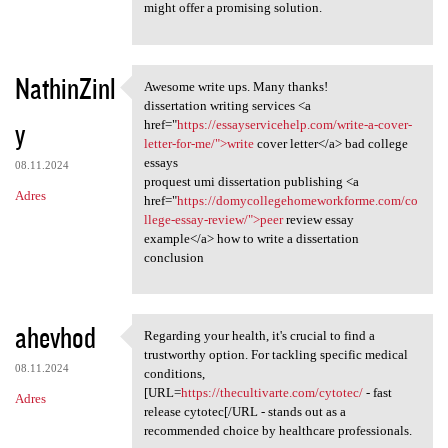
might offer a promising solution.
NathinZinl
Awesome write ups. Many thanks!
Awesome write ups. Many
dissertation writing services <a
y
href="
https://essayservicehelp.com/write-a-cover-
letter-for-me/">write
cover letter</a> bad college
essays
08.11.2024
proquest umi dissertation publishing <a
Adres
href="
https://domycollegehomeworkforme.com/co
llege-essay-review/">peer
review essay
example</a> how to write a dissertation
conclusion
ahevhod
Regarding your health, it's crucial to find a
Regarding your health, it's
trustworthy option. For tackling specific medical
08.11.2024
conditions,
[URL=
https://thecultivarte.com/cytotec/
- fast
Adres
release cytotec[/URL - stands out as a
recommended choice by healthcare professionals.