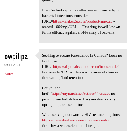
quality.
If you're looking for an effective solution to fight
bacterial infections, consider
[URL=
https://maker2u.com/product/amoxil/
-
amoxil 1000mg[/URL - . This drug is well-known
for its efficacy against a wide array of bacteria.
owpilipa
Seeking to secure Furosemide in Canada? Look no
Seeking to secure Furosemide
further, as
09.11.2024
[URL=
https://airjamaicacharter.com/furosemide/
-
furosemide[/URL - offers a wide array of choices
Adres
for treating fluid retention.
Get your <a
href="
https://mynarch.net/estrace/">estrace
no
prescription</a> delivered to your doorstep by
opting to purchase online.
When seeking trustworthy HIV treatment options,
https://classybodyart.com/item/vardenafil/
furnishes a wide selection of insights.