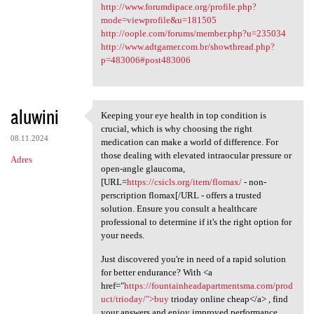
http://www.forumdipace.org/profile.php?
mode=viewprofile&u=181505
http://oople.com/forums/member.php?u=235034
http://www.adtgamer.com.br/showthread.php?
p=483006#post483006
aluwini
Keeping your eye health in top condition is
Keeping your eye health in
crucial, which is why choosing the right
08.11.2024
medication can make a world of difference. For
those dealing with elevated intraocular pressure or
Adres
open-angle glaucoma,
[URL=
https://csicls.org/item/flomax/
- non-
perscription flomax[/URL - offers a trusted
solution. Ensure you consult a healthcare
professional to determine if it's the right option for
your needs.
Just discovered you're in need of a rapid solution
for better endurance? With <a
href="
https://fountainheadapartmentsma.com/prod
uct/trioday/">buy
trioday online cheap</a> , find
your answers and enjoy improved performance