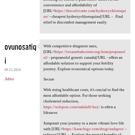
convenience and affordability of
[URL=
https://thecultivarte.com/hydroxychloroqui
ne/
- cheapest hydroxychloroquine[/URL - . Find
relief to discomfort management easily.
ovunosatiq
With competitive drugstore rates,
With competitive drugstore
[URL=
https://texasrehabcenter.org/item/propranol
i
ol/
- propranolol generic canada[/URL - offers an
affordable solution to support your fertility
journey. Explore economical options today.
09.11.2024
Adres
Secure
With rising healthcare costs, it's crucial to find the
most affordable option. For those seeking
cholesterol reduction,
https://solepost.com/tadalafil-buy/
is often a
lifesaver.
Jumpstart your journey to a more vibrant love life
with [URL=
https://karachigo.com/drugs/tadapox/
-
tadapox[/URL - . Explore the myriad benefits of