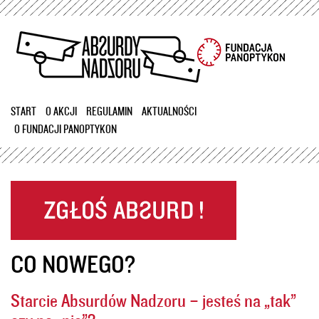
Przejdź
do
treści
START
O AKCJI
REGULAMIN
AKTUALNOŚCI
O FUNDACJI PANOPTYKON
CO NOWEGO?
Starcie Absurdów Nadzoru – jesteś na „tak”