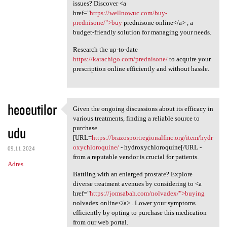
issues? Discover <a
href="
https://wellnowuc.com/buy-
prednisone/">buy
prednisone online</a> , a
budget-friendly solution for managing your needs.
Research the up-to-date
https://karachigo.com/prednisone/
to acquire your
prescription online efficiently and without hassle.
heoeutilor
Given the ongoing discussions about its efficacy in
Given the ongoing discussions
various treatments, finding a reliable source to
udu
purchase
[URL=
https://brazosportregionalfmc.org/item/hydr
oxychloroquine/
- hydroxychloroquine[/URL -
09.11.2024
from a reputable vendor is crucial for patients.
Adres
Battling with an enlarged prostate? Explore
diverse treatment avenues by considering to <a
href="
https://jomsabah.com/nolvadex/">buying
nolvadex online</a> . Lower your symptoms
efficiently by opting to purchase this medication
from our web portal.