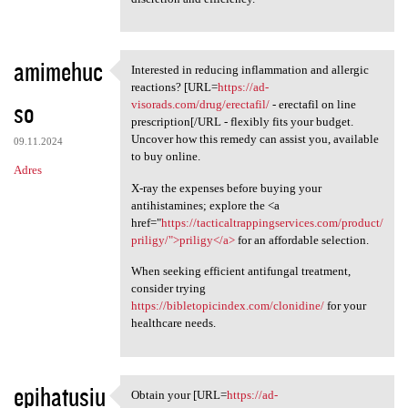
amimehuc
Interested in reducing inflammation and allergic
Interested in reducing
reactions? [URL=
https://ad-
so
visorads.com/drug/erectafil/
- erectafil on line
prescription[/URL - flexibly fits your budget.
Uncover how this remedy can assist you, available
09.11.2024
to buy online.
Adres
X-ray the expenses before buying your
antihistamines; explore the <a
href="
https://tacticaltrappingservices.com/product/
priligy/">priligy</a>
for an affordable selection.
When seeking efficient antifungal treatment,
consider trying
https://bibletopicindex.com/clonidine/
for your
healthcare needs.
epihatusiu
Obtain your [URL=
https://ad-