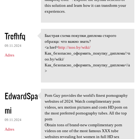
this solution and learn how it can transform your
experiences.
Trefhfq
Быстрая схема покупки диплома старого
Быстрая схема покупки диплома
образца: что важно знать?
09.11.2024
<a href=
http://noo.by/wiki/
Как_безопасно_оформить_покупку_диплома/>n
Adres
oo.by/wiki/
Как_безопасно_оформить_покупку_диплома</a
>
EdwardSpa
Porn Guy provides the world's finest pornography
Porn Guy provides the world's
websites of 2024. Watch complimentary porn
mi
videos, sex motion pictures and costs HD porn on
the most preferred pornography tubes. All the top
porn
09.11.2024
Obtain tons of brand-new complimentary porn
Adres
videos on one of the most famous XXX tube
websites revealing hot women in full HD sex