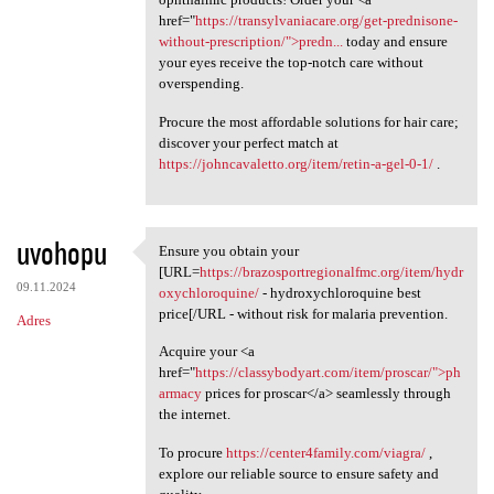
href="
https://transylvaniacare.org/get-prednisone-
without-prescription/">predn...
today and ensure
your eyes receive the top-notch care without
overspending.
Procure the most affordable solutions for hair care;
discover your perfect match at
https://johncavaletto.org/item/retin-a-gel-0-1/
.
uvohopu
Ensure you obtain your
Ensure you obtain your [URL
[URL=
https://brazosportregionalfmc.org/item/hydr
09.11.2024
oxychloroquine/
- hydroxychloroquine best
price[/URL - without risk for malaria prevention.
Adres
Acquire your <a
href="
https://classybodyart.com/item/proscar/">ph
armacy
prices for proscar</a> seamlessly through
the internet.
To procure
https://center4family.com/viagra/
,
explore our reliable source to ensure safety and