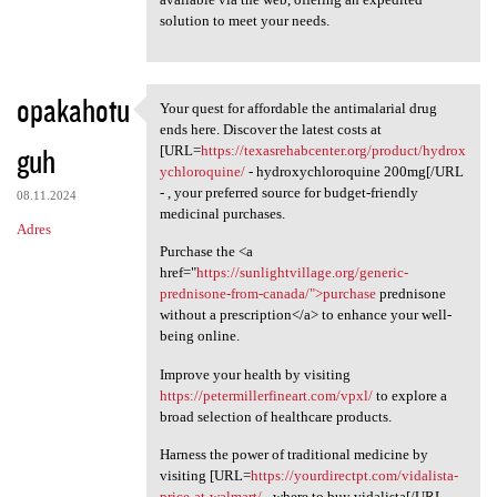
solution to meet your needs.
opakahotu
Your quest for affordable the antimalarial drug
Your quest for affordable the
ends here. Discover the latest costs at
guh
[URL=
https://texasrehabcenter.org/product/hydrox
ychloroquine/
- hydroxychloroquine 200mg[/URL
- , your preferred source for budget-friendly
08.11.2024
medicinal purchases.
Adres
Purchase the <a
href="
https://sunlightvillage.org/generic-
prednisone-from-canada/">purchase
prednisone
without a prescription</a> to enhance your well-
being online.
Improve your health by visiting
https://petermillerfineart.com/vpxl/
to explore a
broad selection of healthcare products.
Harness the power of traditional medicine by
visiting [URL=
https://yourdirectpt.com/vidalista-
price-at-walmart/
- where to buy vidalista[/URL - ,