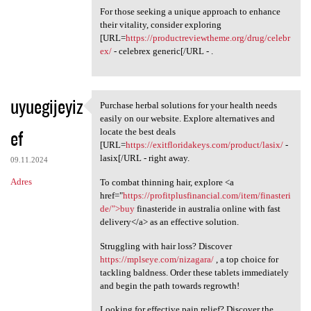
For those seeking a unique approach to enhance
their vitality, consider exploring
[URL=
https://productreviewtheme.org/drug/celebr
ex/
- celebrex generic[/URL - .
uyuegijeyiz
Purchase herbal solutions for your health needs
Purchase herbal solutions for
easily on our website. Explore alternatives and
ef
locate the best deals
[URL=
https://exitfloridakeys.com/product/lasix/
-
lasix[/URL - right away.
09.11.2024
Adres
To combat thinning hair, explore <a
href="
https://profitplusfinancial.com/item/finasteri
de/">buy
finasteride in australia online with fast
delivery</a> as an effective solution.
Struggling with hair loss? Discover
https://mplseye.com/nizagara/
, a top choice for
tackling baldness. Order these tablets immediately
and begin the path towards regrowth!
Looking for effective pain relief? Discover the