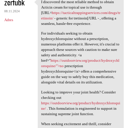
zertubk
I discovered the most reliable method to obtain
I discovered the most
Acticin cream for topical use is through
08.11.2024
[URL=
https://tacticaltrappingservices.com/drugs/tr
etinoin/
- generic for tretinoin[/URL - , offering a
Adres
seamless, hassle-free experience.
For individuals seeking to obtain
hydroxychloroquine without a prescription,
numerous platforms offer it. However, it's crucial to
approach these sources with caution to make sure
safety and authenticity. <a
href="
https://outdoorview.org/product/hydroxychl
oroquine/">no
prescription
hydroxychloroquine</a> offers a comprehensive
guide on the way to safely buy this medication,
alongside vital details on its utilization.
Looking to improve your joint health? Consider
checking out
https://outdoorview.org/product/hydroxychloroqui
ne/
. This formulation is engineered to support in
sustaining supreme joint function.
When seeking excitement and thrill, consider