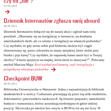
czy na „nie”?
03.10.2015
Dziennik Internautów zgłasza swój absurd
08.09.2015
Dziennik Internautów dołączył się do naszej akcji i zgłosił nam swój
przykład: „Oburzamy się na inwigilację w internecie, na działania
amerykańskich służb, ale co wiemy o inwigilacji na własnym podwórku?
Czy myślałeś, że gdy stoisz sobie pod blokiem, możesz być ciągle
obserwowany np. przez człowieka ze straży miejskiej, który siedzi przy
biurku i pije kawę? Czy myślałeś, ile naprawdę kamer może być w Twojej
okolicy? A może spojrzysz na mapkę, która może to ukazywać?”. Polecamy
artykuł Marcina Maja:
Ktoś nasikał pod kamerą, czyli inwigilacja z
perspektywy własnego podwórka
.
Checkpoint BUW
08.09.2015
Biblioteka Uniwersytecka w Warszawie. Jedna z najważniejszych bibliotek
akademickich w stolicy. Codziennie przewijają się przez nią setki studentów,
doktorantów i pracowników naukowych. Są również pasjonaci, samodzielni
badacze i warszawiacy, którzy poszukują niedostępnych gdzie indziej
pozycji. Wycieczka po mieście bez wizyty w BUW-ie też się nie liczy. W