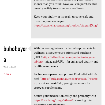
sooner than you think. Now you can purchase this
remedy swiftly to ensure your readiness.
Keep your vitality at its peak: uncover safe and
trusted options to acquire
https://texasrehabcenter.org/product/viagra-25mg/
.
buboboyer
With increasing interest in herbal supplements for
With increasing interest in
wellness, discover your options and purchase
a
[URL=
https://allwallsmn.com/product/nizagara-
tablets/
- nizagara[/URL - for enhanced vitality and
health maintenance.
09.11.2024
Adres
Facing menopausal symptoms? Find relief with <a
href="
https://bulgariannature.com/estrace/">estrac
e
price at walmart</a> , your go-to source for
estrogen supplements.
Secure your medication easily and promptly with
https://csicls.org/drugs/etizest/
, ensuring total
discretion and efficiency.