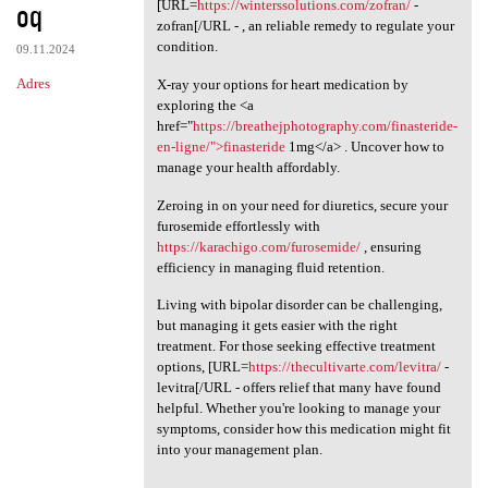
oq
[URL=
https://winterssolutions.com/zofran/
-
zofran[/URL - , an reliable remedy to regulate your
condition.
09.11.2024
Adres
X-ray your options for heart medication by
exploring the <a
href="
https://breathejphotography.com/finasteride-
en-ligne/">finasteride
1mg</a> . Uncover how to
manage your health affordably.
Zeroing in on your need for diuretics, secure your
furosemide effortlessly with
https://karachigo.com/furosemide/
, ensuring
efficiency in managing fluid retention.
Living with bipolar disorder can be challenging,
but managing it gets easier with the right
treatment. For those seeking effective treatment
options, [URL=
https://thecultivarte.com/levitra/
-
levitra[/URL - offers relief that many have found
helpful. Whether you're looking to manage your
symptoms, consider how this medication might fit
into your management plan.