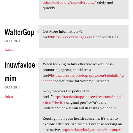
https://helpo.org/amoxil-250mg/
safely and
quickly.
WalterGop
Get More Information <a
Get More Information <a href
href=
https://vvs.exchange>vvs
financeAds</a>
08.11.2024
Adres
inuwfavioe
When looking to buy effective wakefulness-
When looking to buy effective
promoting agents, consider <a
mim
href=
https://breathejphotography.com/tadalafil/>g
eneric
tadalafil</a> for your requirements.
08.11.2024
Now, discover the perks of <a
Adres
href="
https://tacticaltrappingservices.com/drugs/le
vitra/">levitra
original pre?§o</a> , and
understand how it can aid in easing your pain.
Zeroing in on your health concerns, it's vital to
explore effective treatments. For those seeking an
alternative,
https://classybodyart.com/zithromax/