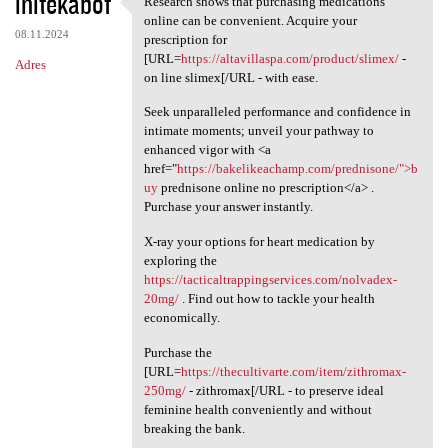
initekabof
Research shows that purchasing medications
Research shows that
o
online can be convenient. Acquire your
08.11.2024
m
prescription for
[URL=
https://altavillaspa.com/product/slimex/
-
Adres
e
on line slimex[/URL - with ease.
n
Seek unparalleled performance and confidence in
t
intimate moments; unveil your pathway to
enhanced vigor with <a
a
href="
https://bakelikeachamp.com/prednisone/">b
r
uy
prednisone online no prescription</a> .
Purchase your answer instantly.
z
e
X-ray your options for heart medication by
exploring the
https://tacticaltrappingservices.com/nolvadex-
20mg/
. Find out how to tackle your health
economically.
Purchase the
[URL=
https://thecultivarte.com/item/zithromax-
250mg/
- zithromax[/URL - to preserve ideal
feminine health conveniently and without
breaking the bank.