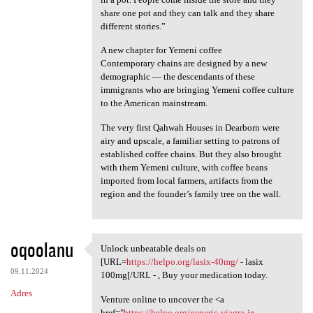
share one pot and they can talk and they share
different stories.”
A new chapter for Yemeni coffee
Contemporary chains are designed by a new
demographic — the descendants of these
immigrants who are bringing Yemeni coffee culture
to the American mainstream.
The very first Qahwah Houses in Dearborn were
airy and upscale, a familiar setting to patrons of
established coffee chains. But they also brought
with them Yemeni culture, with coffee beans
imported from local farmers, artifacts from the
region and the founder’s family tree on the wall.
oqoolanu
Unlock unbeatable deals on
Unlock unbeatable deals on
[URL=
https://helpo.org/lasix-40mg/
- lasix
09.11.2024
100mg[/URL - , Buy your medication today.
Adres
Venture online to uncover the <a
href="
https://helpo.org/generic-viagra-in-