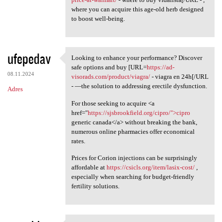
where you can acquire this age-old herb designed
to boost well-being.
ufepedav
Looking to enhance your performance? Discover
Looking to enhance your
safe options and buy [URL=
https://ad-
08.11.2024
visorads.com/product/viagra/
- viagra en 24h[/URL
- —the solution to addressing erectile dysfunction.
Adres
For those seeking to acquire <a
href="
https://sjsbrookfield.org/cipro/">cipro
generic canada</a> without breaking the bank,
numerous online pharmacies offer economical
rates.
Prices for Corion injections can be surprisingly
affordable at
https://csicls.org/item/lasix-cost/
,
especially when searching for budget-friendly
fertility solutions.