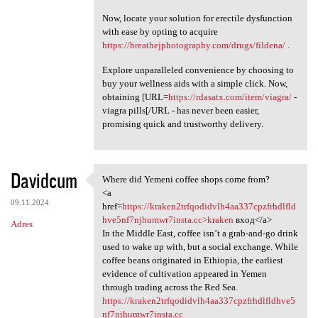
Now, locate your solution for erectile dysfunction
with ease by opting to acquire
https://breathejphotography.com/drugs/fildena/
.
Explore unparalleled convenience by choosing to
buy your wellness aids with a simple click. Now,
obtaining [URL=
https://rdasatx.com/item/viagra/
-
viagra pills[/URL - has never been easier,
promising quick and trustworthy delivery.
Davidcum
Where did Yemeni coffee shops come from?
Where did Yemeni coffee shops
<a
09.11.2024
href=
https://kraken2trfqodidvlh4aa337cpzfrhdlfld
hve5nf7njhumwr7insta.cc>kraken
вход</a>
Adres
In the Middle East, coffee isn’t a grab-and-go drink
used to wake up with, but a social exchange. While
coffee beans originated in Ethiopia, the earliest
evidence of cultivation appeared in Yemen
through trading across the Red Sea.
https://kraken2trfqodidvlh4aa337cpzfrhdlfldhve5
nf7njhumwr7insta.cc