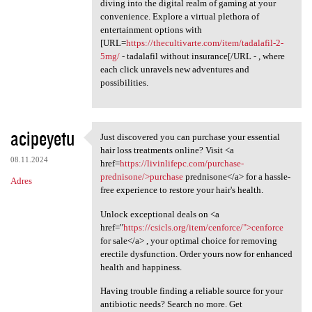
diving into the digital realm of gaming at your
convenience. Explore a virtual plethora of
entertainment options with
[URL=
https://thecultivarte.com/item/tadalafil-2-
5mg/
- tadalafil without insurance[/URL - , where
each click unravels new adventures and
possibilities.
acipeyetu
Just discovered you can purchase your essential
Just discovered you can
hair loss treatments online? Visit <a
08.11.2024
href=
https://livinlifepc.com/purchase-
prednisone/>purchase
prednisone</a> for a hassle-
Adres
free experience to restore your hair's health.
Unlock exceptional deals on <a
href="
https://csicls.org/item/cenforce/">cenforce
for sale</a> , your optimal choice for removing
erectile dysfunction. Order yours now for enhanced
health and happiness.
Having trouble finding a reliable source for your
antibiotic needs? Search no more. Get