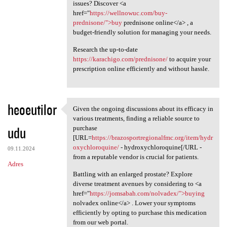
issues? Discover <a
href="
https://wellnowuc.com/buy-
prednisone/">buy
prednisone online</a> , a
budget-friendly solution for managing your needs.
Research the up-to-date
https://karachigo.com/prednisone/
to acquire your
prescription online efficiently and without hassle.
heoeutilor
Given the ongoing discussions about its efficacy in
Given the ongoing discussions
various treatments, finding a reliable source to
udu
purchase
[URL=
https://brazosportregionalfmc.org/item/hydr
oxychloroquine/
- hydroxychloroquine[/URL -
09.11.2024
from a reputable vendor is crucial for patients.
Adres
Battling with an enlarged prostate? Explore
diverse treatment avenues by considering to <a
href="
https://jomsabah.com/nolvadex/">buying
nolvadex online</a> . Lower your symptoms
efficiently by opting to purchase this medication
from our web portal.