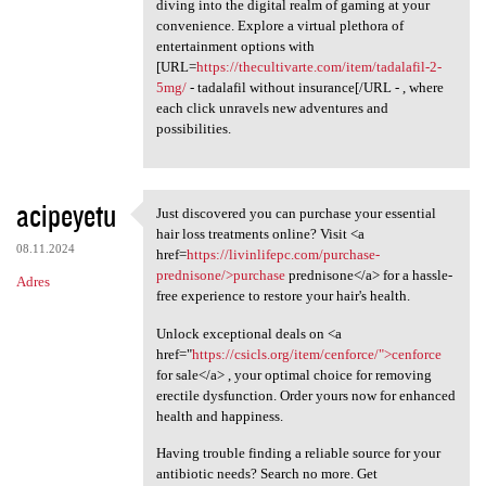
diving into the digital realm of gaming at your
convenience. Explore a virtual plethora of
entertainment options with
[URL=
https://thecultivarte.com/item/tadalafil-2-
5mg/
- tadalafil without insurance[/URL - , where
each click unravels new adventures and
possibilities.
acipeyetu
Just discovered you can purchase your essential
Just discovered you can
hair loss treatments online? Visit <a
08.11.2024
href=
https://livinlifepc.com/purchase-
prednisone/>purchase
prednisone</a> for a hassle-
Adres
free experience to restore your hair's health.
Unlock exceptional deals on <a
href="
https://csicls.org/item/cenforce/">cenforce
for sale</a> , your optimal choice for removing
erectile dysfunction. Order yours now for enhanced
health and happiness.
Having trouble finding a reliable source for your
antibiotic needs? Search no more. Get