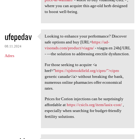
where you can acquire this age-old herb designed
to boost well-being.
ufepedav
Looking to enhance your performance? Discover
Looking to enhance your
safe options and buy [URL=
https://ad-
08.11.2024
visorads.com/product/viagra/
- viagra en 24h[/URL
- —the solution to addressing erectile dysfunction.
Adres
For those seeking to acquire <a
href="
https://sjsbrookfield.org/cipro/">cipro
generic canada</a> without breaking the bank,
numerous online pharmacies offer economical
rates.
Prices for Corion injections can be surprisingly
affordable at
https://csicls.org/item/lasix-cost/
,
especially when searching for budget-friendly
fertility solutions.