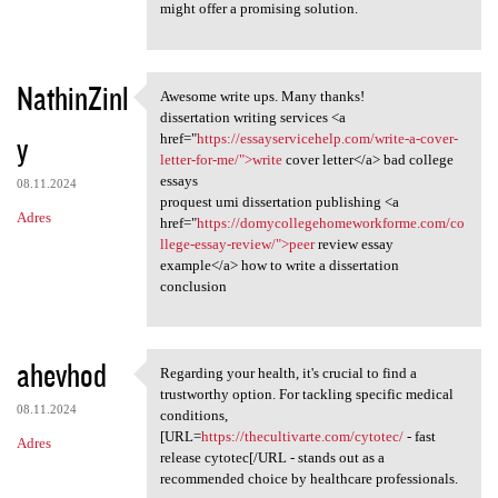
might offer a promising solution.
NathinZinl
Awesome write ups. Many thanks!
Awesome write ups. Many
dissertation writing services <a
y
href="
https://essayservicehelp.com/write-a-cover-
letter-for-me/">write
cover letter</a> bad college
essays
08.11.2024
proquest umi dissertation publishing <a
Adres
href="
https://domycollegehomeworkforme.com/co
llege-essay-review/">peer
review essay
example</a> how to write a dissertation
conclusion
ahevhod
Regarding your health, it's crucial to find a
Regarding your health, it's
trustworthy option. For tackling specific medical
08.11.2024
conditions,
[URL=
https://thecultivarte.com/cytotec/
- fast
Adres
release cytotec[/URL - stands out as a
recommended choice by healthcare professionals.