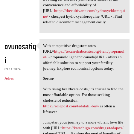
convenience and affordability of
[URL=
https://thecultivarte.com/hydroxychloroqui
ne/
- cheapest hydroxychloroquine[/URL - . Find
relief to discomfort management easily.
ovunosatiq
With competitive drugstore rates,
With competitive drugstore
[URL=
https://texasrehabcenter.org/item/propranol
i
ol/
- propranolol generic canada[/URL - offers an
affordable solution to support your fertility
journey. Explore economical options today.
09.11.2024
Adres
Secure
With rising healthcare costs, it's crucial to find the
most affordable option. For those seeking
cholesterol reduction,
https://solepost.com/tadalafil-buy/
is often a
lifesaver.
Jumpstart your journey to a more vibrant love life
with [URL=
https://karachigo.com/drugs/tadapox/
-
tadapox[/URL - . Explore the myriad benefits of