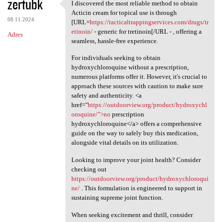
zertubk
I discovered the most reliable method to obtain
I discovered the most
Acticin cream for topical use is through
08.11.2024
[URL=
https://tacticaltrappingservices.com/drugs/tr
etinoin/
- generic for tretinoin[/URL - , offering a
Adres
seamless, hassle-free experience.
For individuals seeking to obtain
hydroxychloroquine without a prescription,
numerous platforms offer it. However, it's crucial to
approach these sources with caution to make sure
safety and authenticity. <a
href="
https://outdoorview.org/product/hydroxychl
oroquine/">no
prescription
hydroxychloroquine</a> offers a comprehensive
guide on the way to safely buy this medication,
alongside vital details on its utilization.
Looking to improve your joint health? Consider
checking out
https://outdoorview.org/product/hydroxychloroqui
ne/
. This formulation is engineered to support in
sustaining supreme joint function.
When seeking excitement and thrill, consider