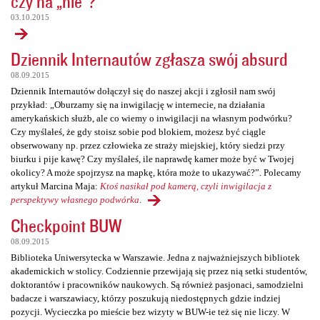
czy na „nie”?
03.10.2015
Dziennik Internautów zgłasza swój absurd
08.09.2015
Dziennik Internautów dołączył się do naszej akcji i zgłosił nam swój
przykład: „Oburzamy się na inwigilację w internecie, na działania
amerykańskich służb, ale co wiemy o inwigilacji na własnym podwórku?
Czy myślałeś, że gdy stoisz sobie pod blokiem, możesz być ciągle
obserwowany np. przez człowieka ze straży miejskiej, który siedzi przy
biurku i pije kawę? Czy myślałeś, ile naprawdę kamer może być w Twojej
okolicy? A może spojrzysz na mapkę, która może to ukazywać?”. Polecamy
artykuł Marcina Maja:
Ktoś nasikał pod kamerą, czyli inwigilacja z
perspektywy własnego podwórka
.
Checkpoint BUW
08.09.2015
Biblioteka Uniwersytecka w Warszawie. Jedna z najważniejszych bibliotek
akademickich w stolicy. Codziennie przewijają się przez nią setki studentów,
doktorantów i pracowników naukowych. Są również pasjonaci, samodzielni
badacze i warszawiacy, którzy poszukują niedostępnych gdzie indziej
pozycji. Wycieczka po mieście bez wizyty w BUW-ie też się nie liczy. W