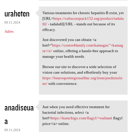
uraheten
Various treatments for chronic hepatitis B exist, yet
Various treatments for
[URL=
https://cubscoutpack152.org/product/tadala
09.11.2024
fil/
- tadalafil[/URL - stands out because of its
efficacy.
Adres
Just discovered you can obtain <a
href="
https://center4family.com/kamagra/">kamag
ra</a>
online, offering a hassle-free approach to
manage your health needs.
Browse our site to discover a wide selection of
vision care solutions, and effortlessly buy your
https://brazosportregionalfmc.org/item/prednisolo
ne/
with convenience.
anadiseua
Just when you need effective treatment for
Just when you need effective
bacterial infections, select <a
a
href=
https://karachigo.com/flagyl/>walmart
flagyl
price</a> online.
09.11.2024