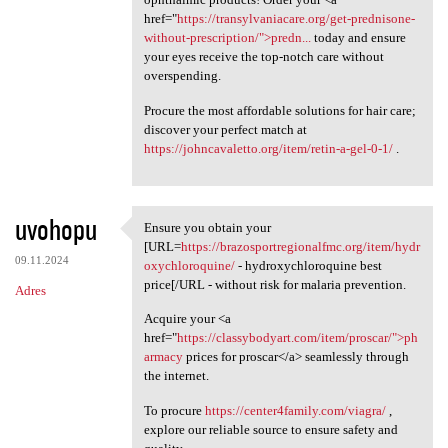
href="
https://transylvaniacare.org/get-prednisone-
without-prescription/">predn...
today and ensure
your eyes receive the top-notch care without
overspending.
Procure the most affordable solutions for hair care;
discover your perfect match at
https://johncavaletto.org/item/retin-a-gel-0-1/
.
uvohopu
Ensure you obtain your
Ensure you obtain your [URL
[URL=
https://brazosportregionalfmc.org/item/hydr
09.11.2024
oxychloroquine/
- hydroxychloroquine best
price[/URL - without risk for malaria prevention.
Adres
Acquire your <a
href="
https://classybodyart.com/item/proscar/">ph
armacy
prices for proscar</a> seamlessly through
the internet.
To procure
https://center4family.com/viagra/
,
explore our reliable source to ensure safety and