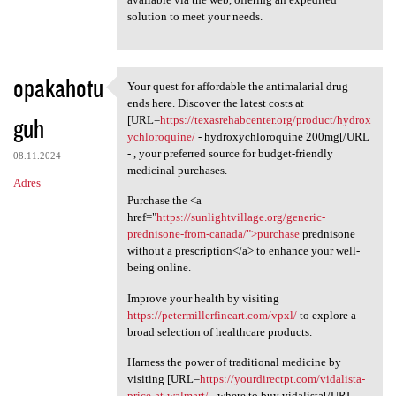
solution to meet your needs.
opakahotu
Your quest for affordable the antimalarial drug
Your quest for affordable the
ends here. Discover the latest costs at
guh
[URL=
https://texasrehabcenter.org/product/hydrox
ychloroquine/
- hydroxychloroquine 200mg[/URL
- , your preferred source for budget-friendly
08.11.2024
medicinal purchases.
Adres
Purchase the <a
href="
https://sunlightvillage.org/generic-
prednisone-from-canada/">purchase
prednisone
without a prescription</a> to enhance your well-
being online.
Improve your health by visiting
https://petermillerfineart.com/vpxl/
to explore a
broad selection of healthcare products.
Harness the power of traditional medicine by
visiting [URL=
https://yourdirectpt.com/vidalista-
price-at-walmart/
- where to buy vidalista[/URL - ,