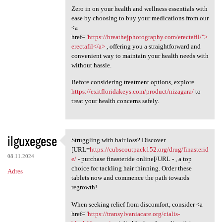
Zero in on your health and wellness essentials with
ease by choosing to buy your medications from our
<a
href="
https://breathejphotography.com/erectafil/">
erectafil</a>
, offering you a straightforward and
convenient way to maintain your health needs with
without hassle.
Before considering treatment options, explore
https://exitfloridakeys.com/product/nizagara/
to
treat your health concerns safely.
ilguxegese
Struggling with hair loss? Discover
Struggling with hair loss?
[URL=
https://cubscoutpack152.org/drug/finasterid
08.11.2024
e/
- purchase finasteride online[/URL - , a top
choice for tackling hair thinning. Order these
Adres
tablets now and commence the path towards
regrowth!
When seeking relief from discomfort, consider <a
href="
https://transylvaniacare.org/cialis-