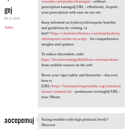
Obtain your [URL=https://ad
visorads.com/product/kamagra/
- without
gej
prescription kamagra[/URL - effortlessly. Acquire
your prescription with ease on our site.
09.11.2024
Keep informed on hydroxychloroquine benefits
Adres
and guidelines by visiting <a
href="
https://charlotteelliottinc.com/item/hydroxy
chloroquine-online-no-script...
for comprehensive
insights and updates.
To reduce discomfort, order
https://downtowndrugofhillsboro.com/trazodone/
from credible sources on the web.
Boost your vigor safely and discreetly—discover
how to
[URL=
https://brazosportregionalfmc.org/item/pred
nisone-commercial/
- prednisone overnight[/URL -
now. Obtain
aocepemuj
Facing troubles with high prolactin levels?
Facing troubles with high
Discover