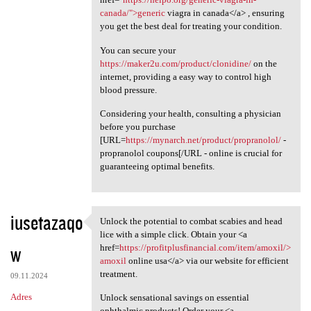
canada/">generic
viagra in canada</a> , ensuring
you get the best deal for treating your condition.
You can secure your
https://maker2u.com/product/clonidine/
on the
internet, providing a easy way to control high
blood pressure.
Considering your health, consulting a physician
before you purchase
[URL=
https://mynarch.net/product/propranolol/
-
propranolol coupons[/URL - online is crucial for
guaranteeing optimal benefits.
iusetazaqo
Unlock the potential to combat scabies and head
Unlock the potential to
lice with a simple click. Obtain your <a
w
href=
https://profitplusfinancial.com/item/amoxil/>
amoxil
online usa</a> via our website for efficient
treatment.
09.11.2024
Adres
Unlock sensational savings on essential
ophthalmic products! Order your <a