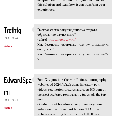
this solution and learn how it can transform your
experiences.
Trefhfq
Быстрая схема покупки диплома старого
Быстрая схема покупки диплома
образца: что важно знать?
09.11.2024
<a href=
http://noo.by/wiki/
Как_безопасно_оформить_покупку_диплома/>n
Adres
oo.by/wiki/
Как_безопасно_оформить_покупку_диплома</a
>
EdwardSpa
Porn Guy provides the world's finest pornography
Porn Guy provides the world's
websites of 2024. Watch complimentary porn
mi
videos, sex motion pictures and costs HD porn on
the most preferred pornography tubes. All the top
porn
09.11.2024
Obtain tons of brand-new complimentary porn
Adres
videos on one of the most famous XXX tube
websites revealing hot women in full HD sex