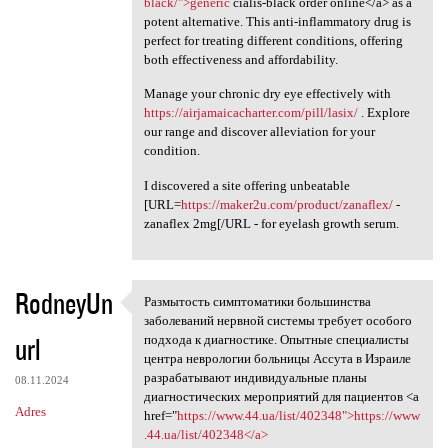
black/">generic
cialis-black order online</a> as a
potent alternative. This anti-inflammatory drug is
perfect for treating different conditions, offering
both effectiveness and affordability.
Manage your chronic dry eye effectively with
https://airjamaicacharter.com/pill/lasix/
. Explore
our range and discover alleviation for your
condition.
I discovered a site offering unbeatable
[URL=
https://maker2u.com/product/zanaflex/
-
zanaflex 2mg[/URL - for eyelash growth serum.
RodneyUn
Размытость симптоматики большинства
Размытость симптоматики
заболеваний нервной системы требует особого
url
подхода к диагностике. Опытные специалисты
центра неврологии больницы Ассута в Израиле
разрабатывают индивидуальные планы
08.11.2024
диагностических мероприятий для пациентов <a
Adres
href="
https://www.44.ua/list/402348">https://www
.44.ua/list/402348</a>