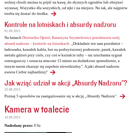
wolnej chwili można tu pójść na kawę, do słynnych ogrodów lub obejrzeć
wystawę. Wszystko dla wszystkich, od ręki i na miejscu. No tak, ale najpierw
trzeba się dostać do środka.
Kontrole na lotniskach i absurdy nadzoru
01.09.2015
Na łamach
Dziennika Opinii, Katarzyna Szymielewicz przedstawia swój
absurd nadzoru – kontrole na lotniskach
: „Dokładnie ten sam przedmiot –
ładowarka, kawałek kabla, but na podwyższonej podeszwie, pasek, kawałek
metalu gdzieś przy ciele, czy coś w kształcie tuby – raz uruchamia sygnał
ostrzegawczy i oznacza stracone 15 minut na dodatkowe sprawdzenie, a
innym razem okazuje się zupełnie niewidzialny”. A jaki absurd nadzoru
uwiera Ciebie najbardziej?
Jak wziąć udział w akcji „Absurdy Nadzoru"?
25.08.2015
Poznaj 5 sposobów na zaangażowanie się w akcję „Absurdy Nadzoru".
Kamera w toalecie
10.09.2015
Nadesłany przez:
F.Sz