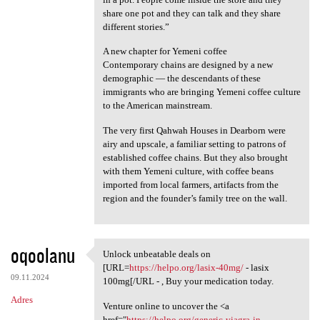
share one pot and they can talk and they share
different stories.”
A new chapter for Yemeni coffee
Contemporary chains are designed by a new
demographic — the descendants of these
immigrants who are bringing Yemeni coffee culture
to the American mainstream.
The very first Qahwah Houses in Dearborn were
airy and upscale, a familiar setting to patrons of
established coffee chains. But they also brought
with them Yemeni culture, with coffee beans
imported from local farmers, artifacts from the
region and the founder’s family tree on the wall.
oqoolanu
Unlock unbeatable deals on
Unlock unbeatable deals on
[URL=
https://helpo.org/lasix-40mg/
- lasix
09.11.2024
100mg[/URL - , Buy your medication today.
Adres
Venture online to uncover the <a
href="
https://helpo.org/generic-viagra-in-