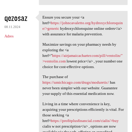
qezosaz
Ensure you secure your <a
Ensure you secure your <a
href=
https://johncavaletto.org/hydroxychloroquin
08.11.2024
e/>generic
hydroxychloroquine online orders</a>
with assurance for malaria prevention.
Adres
Maximize savings on your pharmacy needs by
exploring the <a
href="
https://airjamaicacharter.com/pill/ventolin/"
>ventolin.com
lowest price</a> , your number one
choice for cost-effective options.
The purchase of
https://umichicago.com/drugs/moduretic/
has
never been simpler with our website. Guarantee
your supply of this essential medication now.
Living in a time where convenience is key,
acquiring your prescriptions efficiently is vital. For
those seeking <a
href=
https://profitplusfinancial.com/cialis/>buy
cialis w not prescription</a> , options are now
available via the web, offering an expedited