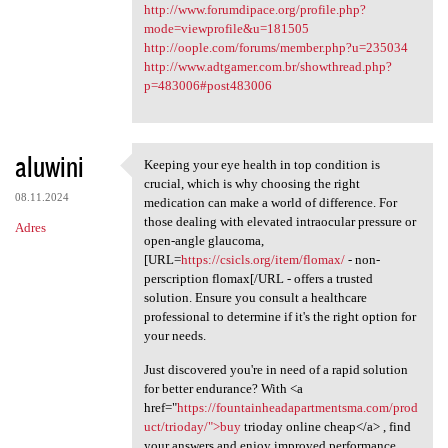
http://www.forumdipace.org/profile.php?
mode=viewprofile&u=181505
http://oople.com/forums/member.php?u=235034
http://www.adtgamer.com.br/showthread.php?
p=483006#post483006
aluwini
Keeping your eye health in top condition is
Keeping your eye health in
crucial, which is why choosing the right
08.11.2024
medication can make a world of difference. For
those dealing with elevated intraocular pressure or
Adres
open-angle glaucoma,
[URL=
https://csicls.org/item/flomax/
- non-
perscription flomax[/URL - offers a trusted
solution. Ensure you consult a healthcare
professional to determine if it's the right option for
your needs.
Just discovered you're in need of a rapid solution
for better endurance? With <a
href="
https://fountainheadapartmentsma.com/prod
uct/trioday/">buy
trioday online cheap</a> , find
your answers and enjoy improved performance