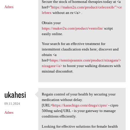
Secure the stock of hormonal therapies today at <a
Adres
href="
https://maker2u.com/product/celecoxib/">ce
lebrex
without an rx</a> .
Obtain your
https://maker2u.com/product/ventolin/
script
easily online.
Your search for an effective treatment for
intermittent claudication ends here; discover and
obtain <a
href=
https://tennisjeannie.com/product/nizagara/>
nizagara</a>
to boost your walking distances with
minimal discomfort.
ukahesi
Regain control of your health by securing your
Regain control of your health
medication without delay.
09.11.2024
[URL=
https://karachigo.com/drugs/cipro/
- cipro
500mg sales[/URL - is your gateway to manage
Adres
conditions efficiently.
Looking for effective solutions for female health