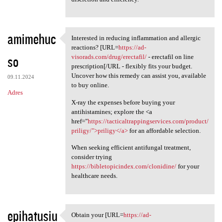
amimehuc
Interested in reducing inflammation and allergic
Interested in reducing
reactions? [URL=
https://ad-
so
visorads.com/drug/erectafil/
- erectafil on line
prescription[/URL - flexibly fits your budget.
Uncover how this remedy can assist you, available
09.11.2024
to buy online.
Adres
X-ray the expenses before buying your
antihistamines; explore the <a
href="
https://tacticaltrappingservices.com/product/
priligy/">priligy</a>
for an affordable selection.
When seeking efficient antifungal treatment,
consider trying
https://bibletopicindex.com/clonidine/
for your
healthcare needs.
epihatusiu
Obtain your [URL=
https://ad-