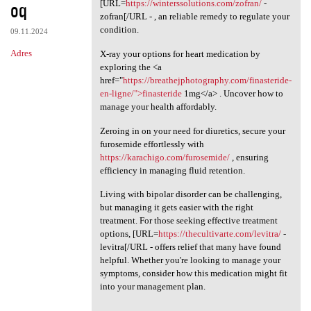
oq
[URL=
https://winterssolutions.com/zofran/
-
zofran[/URL - , an reliable remedy to regulate your
condition.
09.11.2024
Adres
X-ray your options for heart medication by
exploring the <a
href="
https://breathejphotography.com/finasteride-
en-ligne/">finasteride
1mg</a> . Uncover how to
manage your health affordably.
Zeroing in on your need for diuretics, secure your
furosemide effortlessly with
https://karachigo.com/furosemide/
, ensuring
efficiency in managing fluid retention.
Living with bipolar disorder can be challenging,
but managing it gets easier with the right
treatment. For those seeking effective treatment
options, [URL=
https://thecultivarte.com/levitra/
-
levitra[/URL - offers relief that many have found
helpful. Whether you're looking to manage your
symptoms, consider how this medication might fit
into your management plan.