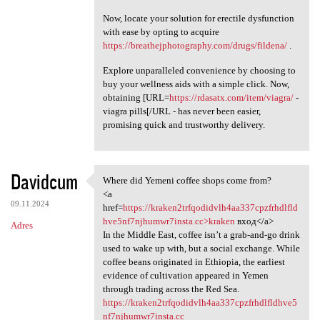
Now, locate your solution for erectile dysfunction
with ease by opting to acquire
https://breathejphotography.com/drugs/fildena/
.
Explore unparalleled convenience by choosing to
buy your wellness aids with a simple click. Now,
obtaining [URL=
https://rdasatx.com/item/viagra/
-
viagra pills[/URL - has never been easier,
promising quick and trustworthy delivery.
Davidcum
Where did Yemeni coffee shops come from?
Where did Yemeni coffee shops
<a
09.11.2024
href=
https://kraken2trfqodidvlh4aa337cpzfrhdlfld
hve5nf7njhumwr7insta.cc>kraken
вход</a>
Adres
In the Middle East, coffee isn’t a grab-and-go drink
used to wake up with, but a social exchange. While
coffee beans originated in Ethiopia, the earliest
evidence of cultivation appeared in Yemen
through trading across the Red Sea.
https://kraken2trfqodidvlh4aa337cpzfrhdlfldhve5
nf7njhumwr7insta.cc