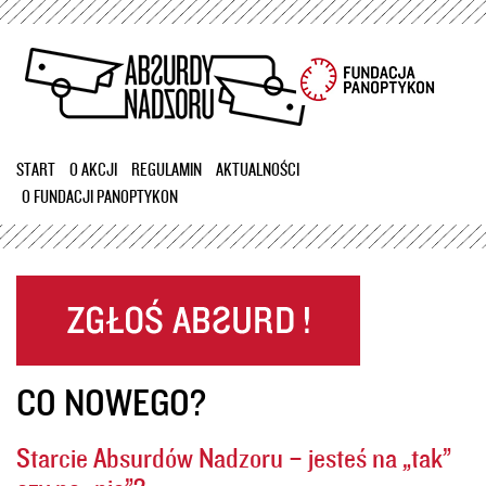
Przejdź
do
treści
START
O AKCJI
REGULAMIN
AKTUALNOŚCI
O FUNDACJI PANOPTYKON
CO NOWEGO?
Starcie Absurdów Nadzoru – jesteś na „tak”