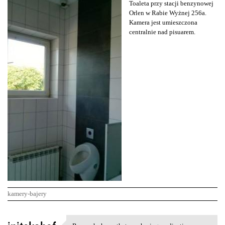
Toaleta przy stacji benzynowej
Orlen w Rabie Wyżnej 256a.
Kamera jest umieszczona
centralnie nad pisuarem.
kamery-bajery
K