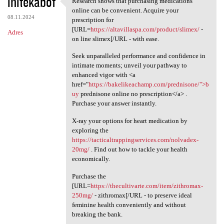
initekabof
Research shows that purchasing medications
Research shows that
o
online can be convenient. Acquire your
08.11.2024
m
prescription for
[URL=
https://altavillaspa.com/product/slimex/
-
Adres
e
on line slimex[/URL - with ease.
n
Seek unparalleled performance and confidence in
t
intimate moments; unveil your pathway to
enhanced vigor with <a
a
href="
https://bakelikeachamp.com/prednisone/">b
r
uy
prednisone online no prescription</a> .
Purchase your answer instantly.
z
e
X-ray your options for heart medication by
exploring the
https://tacticaltrappingservices.com/nolvadex-
20mg/
. Find out how to tackle your health
economically.
Purchase the
[URL=
https://thecultivarte.com/item/zithromax-
250mg/
- zithromax[/URL - to preserve ideal
feminine health conveniently and without
breaking the bank.