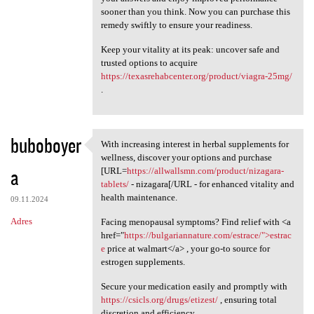
sooner than you think. Now you can purchase this
remedy swiftly to ensure your readiness.
Keep your vitality at its peak: uncover safe and
trusted options to acquire
https://texasrehabcenter.org/product/viagra-25mg/
.
buboboyer
With increasing interest in herbal supplements for
With increasing interest in
wellness, discover your options and purchase
a
[URL=
https://allwallsmn.com/product/nizagara-
tablets/
- nizagara[/URL - for enhanced vitality and
health maintenance.
09.11.2024
Adres
Facing menopausal symptoms? Find relief with <a
href="
https://bulgariannature.com/estrace/">estrac
e
price at walmart</a> , your go-to source for
estrogen supplements.
Secure your medication easily and promptly with
https://csicls.org/drugs/etizest/
, ensuring total
discretion and efficiency.