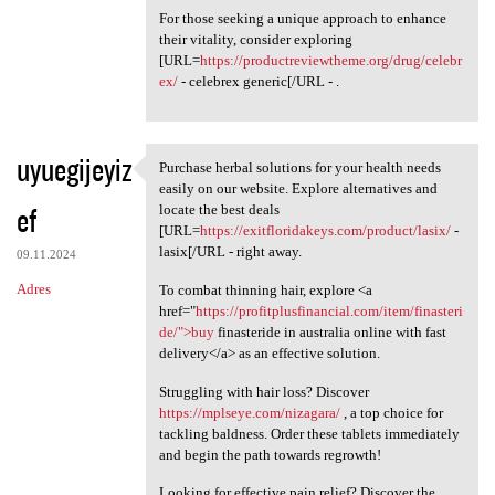
For those seeking a unique approach to enhance
their vitality, consider exploring
[URL=
https://productreviewtheme.org/drug/celebr
ex/
- celebrex generic[/URL - .
uyuegijeyiz
Purchase herbal solutions for your health needs
Purchase herbal solutions for
easily on our website. Explore alternatives and
ef
locate the best deals
[URL=
https://exitfloridakeys.com/product/lasix/
-
lasix[/URL - right away.
09.11.2024
Adres
To combat thinning hair, explore <a
href="
https://profitplusfinancial.com/item/finasteri
de/">buy
finasteride in australia online with fast
delivery</a> as an effective solution.
Struggling with hair loss? Discover
https://mplseye.com/nizagara/
, a top choice for
tackling baldness. Order these tablets immediately
and begin the path towards regrowth!
Looking for effective pain relief? Discover the