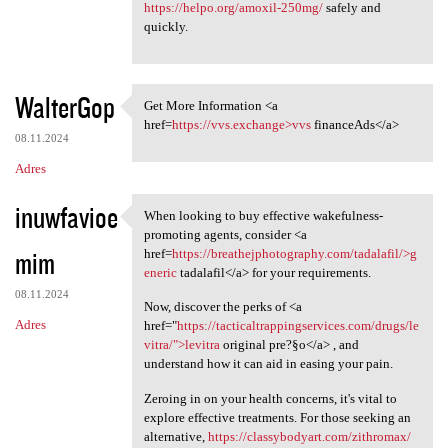
https://helpo.org/amoxil-250mg/
safely and
quickly.
WalterGop
Get More Information <a
Get More Information <a href
href=
https://vvs.exchange>vvs
financeAds</a>
08.11.2024
Adres
inuwfavioe
When looking to buy effective wakefulness-
When looking to buy effective
promoting agents, consider <a
mim
href=
https://breathejphotography.com/tadalafil/>g
eneric
tadalafil</a> for your requirements.
08.11.2024
Now, discover the perks of <a
Adres
href="
https://tacticaltrappingservices.com/drugs/le
vitra/">levitra
original pre?§o</a> , and
understand how it can aid in easing your pain.
Zeroing in on your health concerns, it's vital to
explore effective treatments. For those seeking an
alternative,
https://classybodyart.com/zithromax/