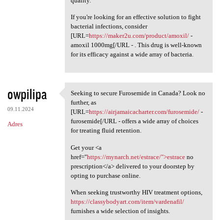
quality.
If you're looking for an effective solution to fight
bacterial infections, consider
[URL=
https://maker2u.com/product/amoxil/
-
amoxil 1000mg[/URL - . This drug is well-known
for its efficacy against a wide array of bacteria.
owpilipa
Seeking to secure Furosemide in Canada? Look no
Seeking to secure Furosemide
further, as
09.11.2024
[URL=
https://airjamaicacharter.com/furosemide/
-
furosemide[/URL - offers a wide array of choices
Adres
for treating fluid retention.
Get your <a
href="
https://mynarch.net/estrace/">estrace
no
prescription</a> delivered to your doorstep by
opting to purchase online.
When seeking trustworthy HIV treatment options,
https://classybodyart.com/item/vardenafil/
furnishes a wide selection of insights.