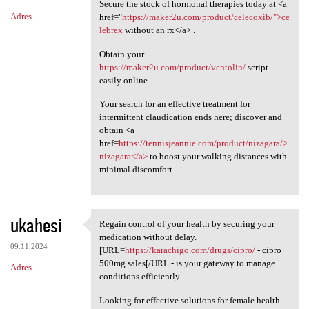
Secure the stock of hormonal therapies today at <a
Adres
href="
https://maker2u.com/product/celecoxib/">ce
lebrex
without an rx</a> .
Obtain your
https://maker2u.com/product/ventolin/
script
easily online.
Your search for an effective treatment for
intermittent claudication ends here; discover and
obtain <a
href=
https://tennisjeannie.com/product/nizagara/>
nizagara</a>
to boost your walking distances with
minimal discomfort.
ukahesi
Regain control of your health by securing your
Regain control of your health
medication without delay.
09.11.2024
[URL=
https://karachigo.com/drugs/cipro/
- cipro
500mg sales[/URL - is your gateway to manage
Adres
conditions efficiently.
Looking for effective solutions for female health