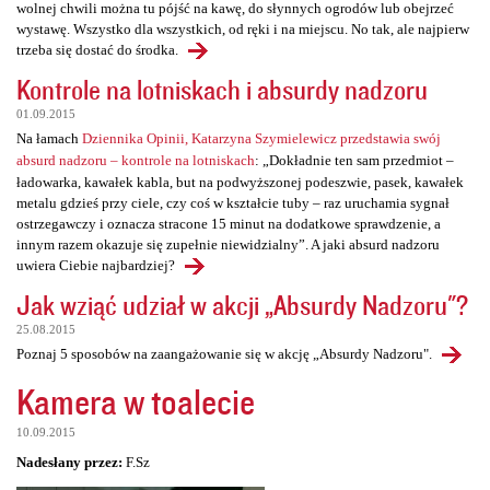
wolnej chwili można tu pójść na kawę, do słynnych ogrodów lub obejrzeć
wystawę. Wszystko dla wszystkich, od ręki i na miejscu. No tak, ale najpierw
trzeba się dostać do środka.
Kontrole na lotniskach i absurdy nadzoru
01.09.2015
Na łamach
Dziennika Opinii, Katarzyna Szymielewicz przedstawia swój
absurd nadzoru – kontrole na lotniskach
: „Dokładnie ten sam przedmiot –
ładowarka, kawałek kabla, but na podwyższonej podeszwie, pasek, kawałek
metalu gdzieś przy ciele, czy coś w kształcie tuby – raz uruchamia sygnał
ostrzegawczy i oznacza stracone 15 minut na dodatkowe sprawdzenie, a
innym razem okazuje się zupełnie niewidzialny”. A jaki absurd nadzoru
uwiera Ciebie najbardziej?
Jak wziąć udział w akcji „Absurdy Nadzoru"?
25.08.2015
Poznaj 5 sposobów na zaangażowanie się w akcję „Absurdy Nadzoru".
Kamera w toalecie
10.09.2015
Nadesłany przez:
F.Sz