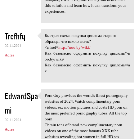
this solution and learn how it can transform your
experiences.
Trefhfq
Быстрая схема покупки диплома старого
Быстрая схема покупки диплома
образца: что важно знать?
09.11.2024
<a href=
http://noo.by/wiki/
Как_безопасно_оформить_покупку_диплома/>n
Adres
oo.by/wiki/
Как_безопасно_оформить_покупку_диплома</a
>
EdwardSpa
Porn Guy provides the world's finest pornography
Porn Guy provides the world's
websites of 2024. Watch complimentary porn
mi
videos, sex motion pictures and costs HD porn on
the most preferred pornography tubes. All the top
porn
09.11.2024
Obtain tons of brand-new complimentary porn
Adres
videos on one of the most famous XXX tube
websites revealing hot women in full HD sex