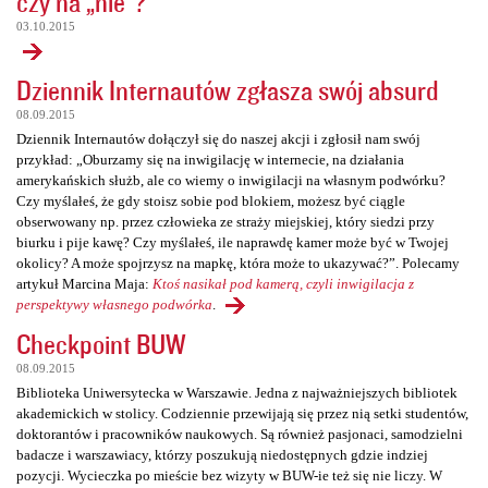
czy na „nie”?
03.10.2015
Dziennik Internautów zgłasza swój absurd
08.09.2015
Dziennik Internautów dołączył się do naszej akcji i zgłosił nam swój
przykład: „Oburzamy się na inwigilację w internecie, na działania
amerykańskich służb, ale co wiemy o inwigilacji na własnym podwórku?
Czy myślałeś, że gdy stoisz sobie pod blokiem, możesz być ciągle
obserwowany np. przez człowieka ze straży miejskiej, który siedzi przy
biurku i pije kawę? Czy myślałeś, ile naprawdę kamer może być w Twojej
okolicy? A może spojrzysz na mapkę, która może to ukazywać?”. Polecamy
artykuł Marcina Maja:
Ktoś nasikał pod kamerą, czyli inwigilacja z
perspektywy własnego podwórka
.
Checkpoint BUW
08.09.2015
Biblioteka Uniwersytecka w Warszawie. Jedna z najważniejszych bibliotek
akademickich w stolicy. Codziennie przewijają się przez nią setki studentów,
doktorantów i pracowników naukowych. Są również pasjonaci, samodzielni
badacze i warszawiacy, którzy poszukują niedostępnych gdzie indziej
pozycji. Wycieczka po mieście bez wizyty w BUW-ie też się nie liczy. W