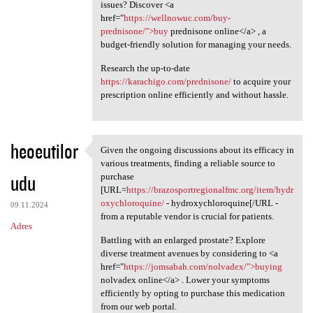
issues? Discover <a
href="
https://wellnowuc.com/buy-
prednisone/">buy
prednisone online</a> , a
budget-friendly solution for managing your needs.
Research the up-to-date
https://karachigo.com/prednisone/
to acquire your
prescription online efficiently and without hassle.
heoeutilor
Given the ongoing discussions about its efficacy in
Given the ongoing discussions
various treatments, finding a reliable source to
udu
purchase
[URL=
https://brazosportregionalfmc.org/item/hydr
oxychloroquine/
- hydroxychloroquine[/URL -
09.11.2024
from a reputable vendor is crucial for patients.
Adres
Battling with an enlarged prostate? Explore
diverse treatment avenues by considering to <a
href="
https://jomsabah.com/nolvadex/">buying
nolvadex online</a> . Lower your symptoms
efficiently by opting to purchase this medication
from our web portal.