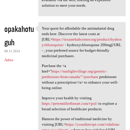
solution to meet your needs.
opakahotu
Your quest for affordable the antimalarial drug
Your quest for affordable the
ends here. Discover the latest costs at
guh
[URL=
https://texasrehabcenter.org/product/hydrox
ychloroquine/
- hydroxychloroquine 200mg[/URL
- , your preferred source for budget-friendly
08.11.2024
medicinal purchases.
Adres
Purchase the <a
href="
https://sunlightvillage.org/generic-
prednisone-from-canada/">purchase
prednisone
without a prescription</a> to enhance your well-
being online.
Improve your health by visiting
https://petermillerfineart.com/vpxl/
to explore a
broad selection of healthcare products.
Harness the power of traditional medicine by
visiting [URL=
https://yourdirectpt.com/vidalista-
price-at-walmart/
- where to buy vidalista[/URL - ,