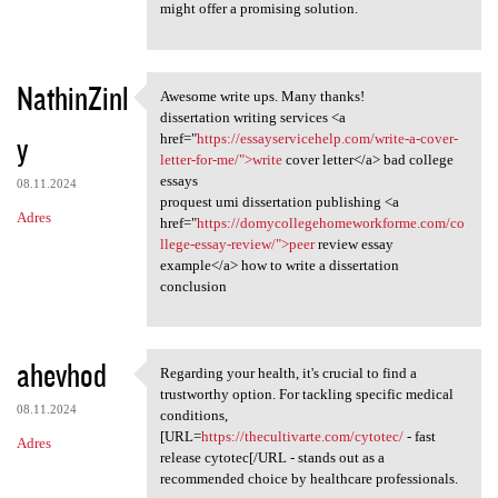
might offer a promising solution.
NathinZinl
Awesome write ups. Many thanks!
Awesome write ups. Many
dissertation writing services <a
y
href="
https://essayservicehelp.com/write-a-cover-
letter-for-me/">write
cover letter</a> bad college
essays
08.11.2024
proquest umi dissertation publishing <a
Adres
href="
https://domycollegehomeworkforme.com/co
llege-essay-review/">peer
review essay
example</a> how to write a dissertation
conclusion
ahevhod
Regarding your health, it's crucial to find a
Regarding your health, it's
trustworthy option. For tackling specific medical
08.11.2024
conditions,
[URL=
https://thecultivarte.com/cytotec/
- fast
Adres
release cytotec[/URL - stands out as a
recommended choice by healthcare professionals.