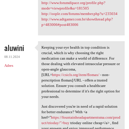
http://www.forumdipace.org/profile.php?
mode=viewprofile&u=181505
http://oople.com/forums/member.php?u=235034
http://www.adtgamer.com.br/showthread.php?
p=483006#post483006
aluwini
Keeping your eye health in top condition is
Keeping your eye health in
crucial, which is why choosing the right
08.11.2024
medication can make a world of difference. For
those dealing with elevated intraocular pressure or
Adres
open-angle glaucoma,
[URL=
https://csicls.org/item/flomax/
- non-
perscription flomax[/URL - offers a trusted
solution. Ensure you consult a healthcare
professional to determine if it's the right option for
your needs.
Just discovered you're in need of a rapid solution
for better endurance? With <a
href="
https://fountainheadapartmentsma.com/prod
uct/trioday/">buy
trioday online cheap</a> , find
your answers and enjoy improved performance