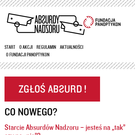
Przejdź
do
treści
START
O AKCJI
REGULAMIN
AKTUALNOŚCI
O FUNDACJI PANOPTYKON
CO NOWEGO?
Starcie Absurdów Nadzoru – jesteś na „tak”