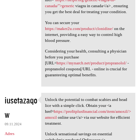
canada/">generic
viagra in canada</a> , ensuring
you get the best deal for treating your condition.
You can secure your
https://maker2u.com/product/clonidine/
on the
internet, providing a easy way to control high
blood pressure.
Considering your health, consulting a physician
before you purchase
[URL=
https://mynarch.net/product/propranolol/
-
propranolol coupons[/URL - online is crucial for
guaranteeing optimal benefits.
iusetazaqo
Unlock the potential to combat scabies and head
Unlock the potential to
lice with a simple click. Obtain your <a
w
href=
https://profitplusfinancial.com/item/amoxil/>
amoxil
online usa</a> via our website for efficient
treatment.
09.11.2024
Adres
Unlock sensational savings on essential
ophthalmic products! Order your <a