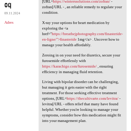
oq
[URL=
https://winterssolutions.com/zofran/
-
zofran[/URL - , an reliable remedy to regulate your
condition.
09.11.2024
Adres
X-ray your options for heart medication by
exploring the <a
href="
https://breathejphotography.com/finasteride-
en-ligne/">finasteride
1mg</a> . Uncover how to
manage your health affordably.
Zeroing in on your need for diuretics, secure your
furosemide effortlessly with
https://karachigo.com/furosemide/
, ensuring
efficiency in managing fluid retention.
Living with bipolar disorder can be challenging,
but managing it gets easier with the right
treatment. For those seeking effective treatment
options, [URL=
https://thecultivarte.com/levitra/
-
levitra[/URL - offers relief that many have found
helpful. Whether you're looking to manage your
symptoms, consider how this medication might fit
into your management plan.