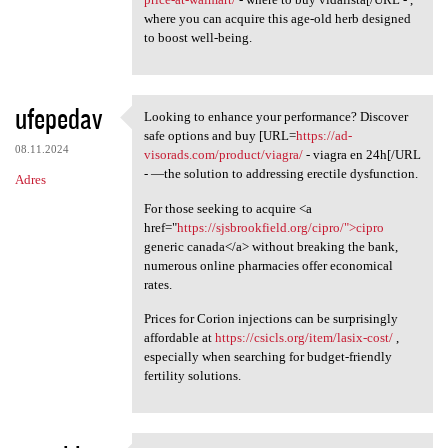
where you can acquire this age-old herb designed
to boost well-being.
ufepedav
Looking to enhance your performance? Discover
Looking to enhance your
safe options and buy [URL=
https://ad-
08.11.2024
visorads.com/product/viagra/
- viagra en 24h[/URL
- —the solution to addressing erectile dysfunction.
Adres
For those seeking to acquire <a
href="
https://sjsbrookfield.org/cipro/">cipro
generic canada</a> without breaking the bank,
numerous online pharmacies offer economical
rates.
Prices for Corion injections can be surprisingly
affordable at
https://csicls.org/item/lasix-cost/
,
especially when searching for budget-friendly
fertility solutions.