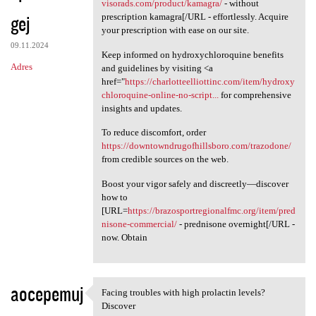
Obtain your [URL=https://ad
visorads.com/product/kamagra/
- without
gej
prescription kamagra[/URL - effortlessly. Acquire
your prescription with ease on our site.
09.11.2024
Keep informed on hydroxychloroquine benefits
Adres
and guidelines by visiting <a
href="
https://charlotteelliottinc.com/item/hydroxy
chloroquine-online-no-script...
for comprehensive
insights and updates.
To reduce discomfort, order
https://downtowndrugofhillsboro.com/trazodone/
from credible sources on the web.
Boost your vigor safely and discreetly—discover
how to
[URL=
https://brazosportregionalfmc.org/item/pred
nisone-commercial/
- prednisone overnight[/URL -
now. Obtain
aocepemuj
Facing troubles with high prolactin levels?
Facing troubles with high
Discover