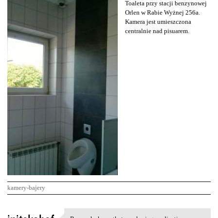
Toaleta przy stacji benzynowej
Orlen w Rabie Wyżnej 256a.
Kamera jest umieszczona
centralnie nad pisuarem.
kamery-bajery
K