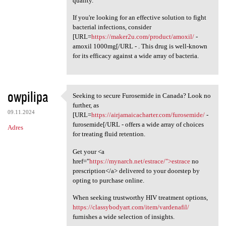
quality.
If you're looking for an effective solution to fight
bacterial infections, consider
[URL=
https://maker2u.com/product/amoxil/
-
amoxil 1000mg[/URL - . This drug is well-known
for its efficacy against a wide array of bacteria.
owpilipa
Seeking to secure Furosemide in Canada? Look no
Seeking to secure Furosemide
further, as
09.11.2024
[URL=
https://airjamaicacharter.com/furosemide/
-
furosemide[/URL - offers a wide array of choices
Adres
for treating fluid retention.
Get your <a
href="
https://mynarch.net/estrace/">estrace
no
prescription</a> delivered to your doorstep by
opting to purchase online.
When seeking trustworthy HIV treatment options,
https://classybodyart.com/item/vardenafil/
furnishes a wide selection of insights.