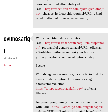
convenience and affordability of
[URL=
https://thecultivarte.com/hydroxychloroqui
ne/
- cheapest hydroxychloroquine[/URL - . Find
relief to discomfort management easily.
ovunosatiq
With competitive drugstore rates,
With competitive drugstore
[URL=
https://texasrehabcenter.org/item/propranol
i
ol/
- propranolol generic canada[/URL - offers an
affordable solution to support your fertility
journey. Explore economical options today.
09.11.2024
Adres
Secure
With rising healthcare costs, it's crucial to find the
most affordable option. For those seeking
cholesterol reduction,
https://solepost.com/tadalafil-buy/
is often a
lifesaver.
Jumpstart your journey to a more vibrant love life
with [URL=
https://karachigo.com/drugs/tadapox/
-
tadapox[/URL - . Explore the myriad benefits of