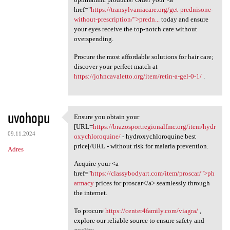
href="
https://transylvaniacare.org/get-prednisone-
without-prescription/">predn...
today and ensure
your eyes receive the top-notch care without
overspending.
Procure the most affordable solutions for hair care;
discover your perfect match at
https://johncavaletto.org/item/retin-a-gel-0-1/
.
uvohopu
Ensure you obtain your
Ensure you obtain your [URL
[URL=
https://brazosportregionalfmc.org/item/hydr
09.11.2024
oxychloroquine/
- hydroxychloroquine best
price[/URL - without risk for malaria prevention.
Adres
Acquire your <a
href="
https://classybodyart.com/item/proscar/">ph
armacy
prices for proscar</a> seamlessly through
the internet.
To procure
https://center4family.com/viagra/
,
explore our reliable source to ensure safety and