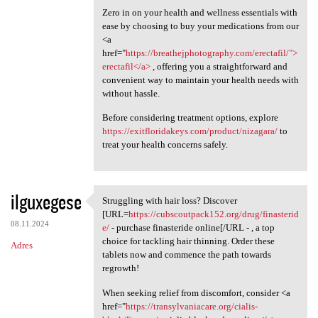
Zero in on your health and wellness essentials with
ease by choosing to buy your medications from our
<a
href="
https://breathejphotography.com/erectafil/">
erectafil</a>
, offering you a straightforward and
convenient way to maintain your health needs with
without hassle.
Before considering treatment options, explore
https://exitfloridakeys.com/product/nizagara/
to
treat your health concerns safely.
ilguxegese
Struggling with hair loss? Discover
Struggling with hair loss?
[URL=
https://cubscoutpack152.org/drug/finasterid
08.11.2024
e/
- purchase finasteride online[/URL - , a top
choice for tackling hair thinning. Order these
Adres
tablets now and commence the path towards
regrowth!
When seeking relief from discomfort, consider <a
href="
https://transylvaniacare.org/cialis-