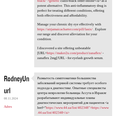
black/">generic
cialis-black order online</a> as a
potent alternative. This anti-inflammatory drug is
perfect for treating different conditions, offering
both effectiveness and affordability.
Manage your chronic dry eye effectively with
https://airjamaicacharter.com/pill/lasix/
. Explore
our range and discover alleviation for your
condition.
I discovered a site offering unbeatable
[URL=
https://maker2u.com/product/zanaflex/
-
zanaflex 2mg[/URL - for eyelash growth serum.
RodneyUn
Размытость симптоматики большинства
Размытость симптоматики
заболеваний нервной системы требует особого
url
подхода к диагностике. Опытные специалисты
центра неврологии больницы Ассута в Израиле
разрабатывают индивидуальные планы
08.11.2024
диагностических мероприятий для пациентов <a
Adres
href="
https://www.44.ua/list/402348">https://www
.44.ua/list/402348</a>