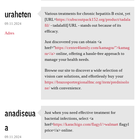
uraheten
Various treatments for chronic hepatitis B exist, yet
Various treatments for
[URL=
https://cubscoutpack152.org/product/tadala
09.11.2024
fil/
- tadalafil[/URL - stands out because of its
efficacy.
Adres
Just discovered you can obtain <a
href="
https://center4family.com/kamagra/">kamag
ra</a>
online, offering a hassle-free approach to
manage your health needs.
Browse our site to discover a wide selection of
vision care solutions, and effortlessly buy your
https://brazosportregionalfmc.org/item/prednisolo
ne/
with convenience.
anadiseua
Just when you need effective treatment for
Just when you need effective
bacterial infections, select <a
a
href=
https://karachigo.com/flagyl/>walmart
flagyl
price</a> online.
09.11.2024