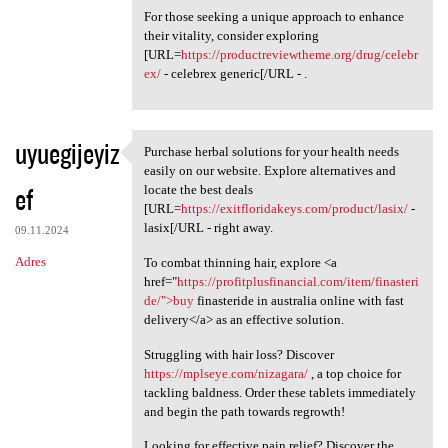
For those seeking a unique approach to enhance
their vitality, consider exploring
[URL=
https://productreviewtheme.org/drug/celebr
ex/
- celebrex generic[/URL - .
uyuegijeyiz
Purchase herbal solutions for your health needs
Purchase herbal solutions for
easily on our website. Explore alternatives and
ef
locate the best deals
[URL=
https://exitfloridakeys.com/product/lasix/
-
lasix[/URL - right away.
09.11.2024
Adres
To combat thinning hair, explore <a
href="
https://profitplusfinancial.com/item/finasteri
de/">buy
finasteride in australia online with fast
delivery</a> as an effective solution.
Struggling with hair loss? Discover
https://mplseye.com/nizagara/
, a top choice for
tackling baldness. Order these tablets immediately
and begin the path towards regrowth!
Looking for effective pain relief? Discover the