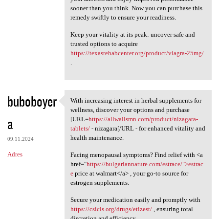
sooner than you think. Now you can purchase this
remedy swiftly to ensure your readiness.
Keep your vitality at its peak: uncover safe and
trusted options to acquire
https://texasrehabcenter.org/product/viagra-25mg/
.
buboboyer
With increasing interest in herbal supplements for
With increasing interest in
wellness, discover your options and purchase
a
[URL=
https://allwallsmn.com/product/nizagara-
tablets/
- nizagara[/URL - for enhanced vitality and
health maintenance.
09.11.2024
Adres
Facing menopausal symptoms? Find relief with <a
href="
https://bulgariannature.com/estrace/">estrac
e
price at walmart</a> , your go-to source for
estrogen supplements.
Secure your medication easily and promptly with
https://csicls.org/drugs/etizest/
, ensuring total
discretion and efficiency.