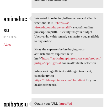
amimehuc
Interested in reducing inflammation and allergic
Interested in reducing
reactions? [URL=
https://ad-
so
visorads.com/drug/erectafil/
- erectafil on line
prescription[/URL - flexibly fits your budget.
Uncover how this remedy can assist you, available
09.11.2024
to buy online.
Adres
X-ray the expenses before buying your
antihistamines; explore the <a
href="
https://tacticaltrappingservices.com/product/
priligy/">priligy</a>
for an affordable selection.
When seeking efficient antifungal treatment,
consider trying
https://bibletopicindex.com/clonidine/
for your
healthcare needs.
epihatusiu
Obtain your [URL=
https://ad-