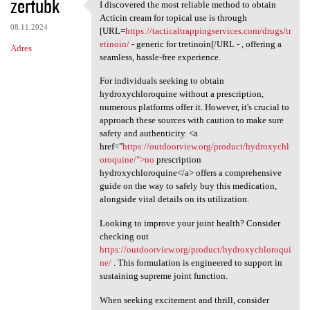
zertubk
I discovered the most reliable method to obtain
I discovered the most
Acticin cream for topical use is through
08.11.2024
[URL=
https://tacticaltrappingservices.com/drugs/tr
etinoin/
- generic for tretinoin[/URL - , offering a
Adres
seamless, hassle-free experience.
For individuals seeking to obtain
hydroxychloroquine without a prescription,
numerous platforms offer it. However, it's crucial to
approach these sources with caution to make sure
safety and authenticity. <a
href="
https://outdoorview.org/product/hydroxychl
oroquine/">no
prescription
hydroxychloroquine</a> offers a comprehensive
guide on the way to safely buy this medication,
alongside vital details on its utilization.
Looking to improve your joint health? Consider
checking out
https://outdoorview.org/product/hydroxychloroqui
ne/
. This formulation is engineered to support in
sustaining supreme joint function.
When seeking excitement and thrill, consider