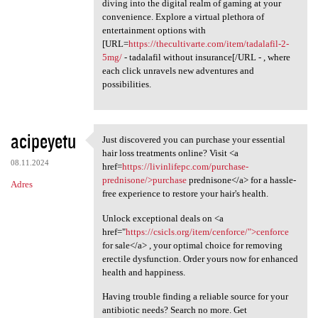
diving into the digital realm of gaming at your
convenience. Explore a virtual plethora of
entertainment options with
[URL=
https://thecultivarte.com/item/tadalafil-2-
5mg/
- tadalafil without insurance[/URL - , where
each click unravels new adventures and
possibilities.
acipeyetu
Just discovered you can purchase your essential
Just discovered you can
hair loss treatments online? Visit <a
08.11.2024
href=
https://livinlifepc.com/purchase-
prednisone/>purchase
prednisone</a> for a hassle-
Adres
free experience to restore your hair's health.
Unlock exceptional deals on <a
href="
https://csicls.org/item/cenforce/">cenforce
for sale</a> , your optimal choice for removing
erectile dysfunction. Order yours now for enhanced
health and happiness.
Having trouble finding a reliable source for your
antibiotic needs? Search no more. Get