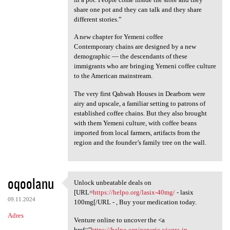
share one pot and they can talk and they share
different stories.”
A new chapter for Yemeni coffee
Contemporary chains are designed by a new
demographic — the descendants of these
immigrants who are bringing Yemeni coffee culture
to the American mainstream.
The very first Qahwah Houses in Dearborn were
airy and upscale, a familiar setting to patrons of
established coffee chains. But they also brought
with them Yemeni culture, with coffee beans
imported from local farmers, artifacts from the
region and the founder’s family tree on the wall.
oqoolanu
Unlock unbeatable deals on
Unlock unbeatable deals on
[URL=
https://helpo.org/lasix-40mg/
- lasix
09.11.2024
100mg[/URL - , Buy your medication today.
Adres
Venture online to uncover the <a
href="
https://helpo.org/generic-viagra-in-