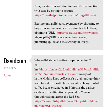
Now, locate your solution for erectile dysfunction
with ease by opting to acquire
https://breathejphotography.com/drugs/fildena/
.
Explore unparalleled convenience by choosing to
buy your wellness aids with a simple click. Now,
obtaining [URL=
https://rdasatx.com/item/viagra/
-
viagra pills[/URL - has never been easier,
promising quick and trustworthy delivery.
Davidcum
Where did Yemeni coffee shops come from?
Where did Yemeni coffee shops
<a
09.11.2024
href=
https://kraken2trfqodidvlh4aa337cpzfrhdlfld
hve5nf7njhumwr7insta.cc>kraken
вход</a>
Adres
In the Middle East, coffee isn’t a grab-and-go drink
used to wake up with, but a social exchange. While
coffee beans originated in Ethiopia, the earliest
evidence of cultivation appeared in Yemen
through trading across the Red Sea.
https://kraken2trfqodidvlh4aa337cpzfrhdlfldhve5
nf7njhumwr7insta.cc