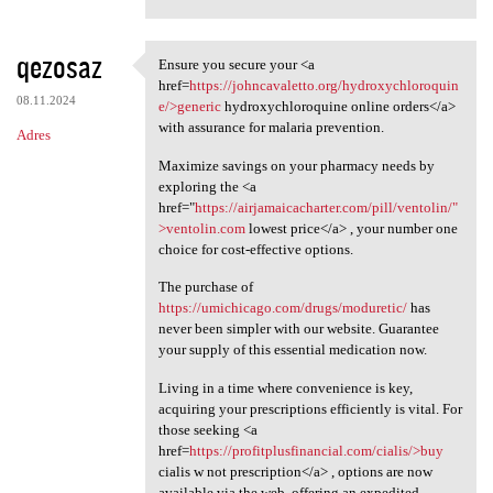
qezosaz
Ensure you secure your <a
Ensure you secure your <a
href=
https://johncavaletto.org/hydroxychloroquin
08.11.2024
e/>generic
hydroxychloroquine online orders</a>
with assurance for malaria prevention.
Adres
Maximize savings on your pharmacy needs by
exploring the <a
href="
https://airjamaicacharter.com/pill/ventolin/"
>ventolin.com
lowest price</a> , your number one
choice for cost-effective options.
The purchase of
https://umichicago.com/drugs/moduretic/
has
never been simpler with our website. Guarantee
your supply of this essential medication now.
Living in a time where convenience is key,
acquiring your prescriptions efficiently is vital. For
those seeking <a
href=
https://profitplusfinancial.com/cialis/>buy
cialis w not prescription</a> , options are now
available via the web, offering an expedited