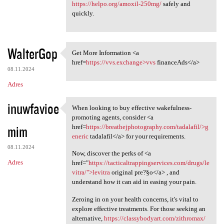
https://helpo.org/amoxil-250mg/
safely and
quickly.
WalterGop
Get More Information <a
Get More Information <a href
href=
https://vvs.exchange>vvs
financeAds</a>
08.11.2024
Adres
inuwfavioe
When looking to buy effective wakefulness-
When looking to buy effective
promoting agents, consider <a
mim
href=
https://breathejphotography.com/tadalafil/>g
eneric
tadalafil</a> for your requirements.
08.11.2024
Now, discover the perks of <a
Adres
href="
https://tacticaltrappingservices.com/drugs/le
vitra/">levitra
original pre?§o</a> , and
understand how it can aid in easing your pain.
Zeroing in on your health concerns, it's vital to
explore effective treatments. For those seeking an
alternative,
https://classybodyart.com/zithromax/