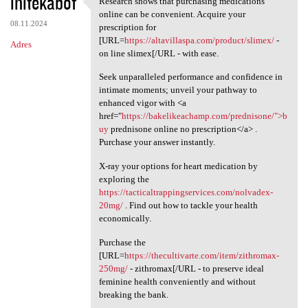
initekabof
Research shows that purchasing medications
Research shows that
o
online can be convenient. Acquire your
08.11.2024
m
prescription for
[URL=
https://altavillaspa.com/product/slimex/
-
Adres
e
on line slimex[/URL - with ease.
n
Seek unparalleled performance and confidence in
t
intimate moments; unveil your pathway to
enhanced vigor with <a
a
href="
https://bakelikeachamp.com/prednisone/">b
r
uy
prednisone online no prescription</a> .
Purchase your answer instantly.
z
e
X-ray your options for heart medication by
exploring the
https://tacticaltrappingservices.com/nolvadex-
20mg/
. Find out how to tackle your health
economically.
Purchase the
[URL=
https://thecultivarte.com/item/zithromax-
250mg/
- zithromax[/URL - to preserve ideal
feminine health conveniently and without
breaking the bank.