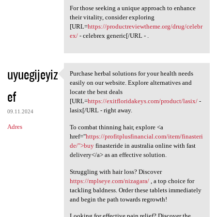
For those seeking a unique approach to enhance
their vitality, consider exploring
[URL=
https://productreviewtheme.org/drug/celebr
ex/
- celebrex generic[/URL - .
uyuegijeyiz
Purchase herbal solutions for your health needs
Purchase herbal solutions for
easily on our website. Explore alternatives and
ef
locate the best deals
[URL=
https://exitfloridakeys.com/product/lasix/
-
lasix[/URL - right away.
09.11.2024
Adres
To combat thinning hair, explore <a
href="
https://profitplusfinancial.com/item/finasteri
de/">buy
finasteride in australia online with fast
delivery</a> as an effective solution.
Struggling with hair loss? Discover
https://mplseye.com/nizagara/
, a top choice for
tackling baldness. Order these tablets immediately
and begin the path towards regrowth!
Looking for effective pain relief? Discover the