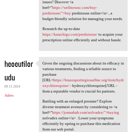
issues? Discover <a
href="
https://wellnowuc.com/buy-
prednisone/">buy
prednisone online</a> , a
budget-friendly solution for managing your needs.
Research the up-to-date
https://karachigo.com/prednisone/
to acquire your
prescription online efficiently and without hassle.
heoeutilor
Given the ongoing discussions about its efficacy in
Given the ongoing discussions
various treatments, finding a reliable source to
udu
purchase
[URL=
https://brazosportregionalfmc.org/item/hydr
oxychloroquine/
- hydroxychloroquine[/URL -
09.11.2024
from a reputable vendor is crucial for patients.
Adres
Battling with an enlarged prostate? Explore
diverse treatment avenues by considering to <a
href="
https://jomsabah.com/nolvadex/">buying
nolvadex online</a> . Lower your symptoms
efficiently by opting to purchase this medication
from our web portal.