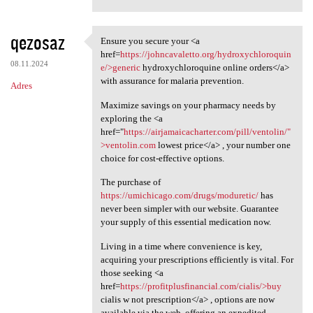
qezosaz
Ensure you secure your <a
Ensure you secure your <a
href=
https://johncavaletto.org/hydroxychloroquin
08.11.2024
e/>generic
hydroxychloroquine online orders</a>
with assurance for malaria prevention.
Adres
Maximize savings on your pharmacy needs by
exploring the <a
href="
https://airjamaicacharter.com/pill/ventolin/"
>ventolin.com
lowest price</a> , your number one
choice for cost-effective options.
The purchase of
https://umichicago.com/drugs/moduretic/
has
never been simpler with our website. Guarantee
your supply of this essential medication now.
Living in a time where convenience is key,
acquiring your prescriptions efficiently is vital. For
those seeking <a
href=
https://profitplusfinancial.com/cialis/>buy
cialis w not prescription</a> , options are now
available via the web, offering an expedited