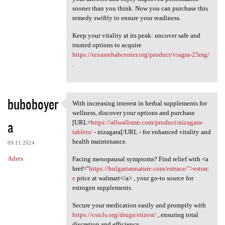
sooner than you think. Now you can purchase this
remedy swiftly to ensure your readiness.
Keep your vitality at its peak: uncover safe and
trusted options to acquire
https://texasrehabcenter.org/product/viagra-25mg/
.
buboboyer
With increasing interest in herbal supplements for
With increasing interest in
wellness, discover your options and purchase
a
[URL=
https://allwallsmn.com/product/nizagara-
tablets/
- nizagara[/URL - for enhanced vitality and
health maintenance.
09.11.2024
Adres
Facing menopausal symptoms? Find relief with <a
href="
https://bulgariannature.com/estrace/">estrac
e
price at walmart</a> , your go-to source for
estrogen supplements.
Secure your medication easily and promptly with
https://csicls.org/drugs/etizest/
, ensuring total
discretion and efficiency.