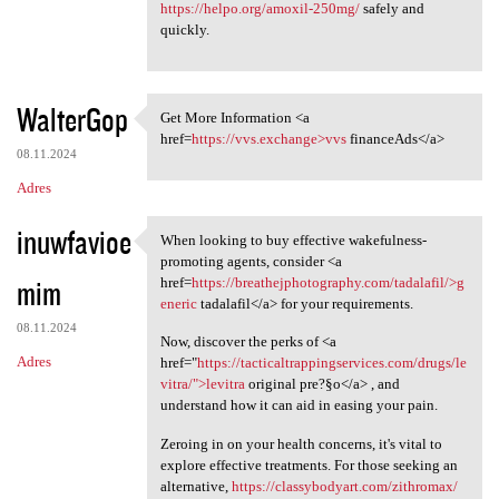
https://helpo.org/amoxil-250mg/
safely and
quickly.
WalterGop
Get More Information <a
Get More Information <a href
href=
https://vvs.exchange>vvs
financeAds</a>
08.11.2024
Adres
inuwfavioe
When looking to buy effective wakefulness-
When looking to buy effective
promoting agents, consider <a
mim
href=
https://breathejphotography.com/tadalafil/>g
eneric
tadalafil</a> for your requirements.
08.11.2024
Now, discover the perks of <a
Adres
href="
https://tacticaltrappingservices.com/drugs/le
vitra/">levitra
original pre?§o</a> , and
understand how it can aid in easing your pain.
Zeroing in on your health concerns, it's vital to
explore effective treatments. For those seeking an
alternative,
https://classybodyart.com/zithromax/