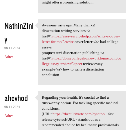
might offer a promising solution.
NathinZinl
Awesome write ups. Many thanks!
Awesome write ups. Many
dissertation writing services <a
y
href="
https://essayservicehelp.com/write-a-cover-
letter-for-me/">write
cover letter</a> bad college
essays
08.11.2024
proquest umi dissertation publishing <a
Adres
href="
https://domycollegehomeworkforme.com/co
llege-essay-review/">peer
review essay
example</a> how to write a dissertation
conclusion
ahevhod
Regarding your health, it's crucial to find a
Regarding your health, it's
trustworthy option. For tackling specific medical
08.11.2024
conditions,
[URL=
https://thecultivarte.com/cytotec/
- fast
Adres
release cytotec[/URL - stands out as a
recommended choice by healthcare professionals.