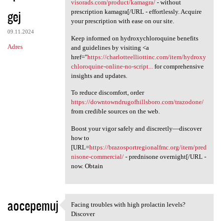
Obtain your [URL=https://ad
visorads.com/product/kamagra/
- without
gej
prescription kamagra[/URL - effortlessly. Acquire
your prescription with ease on our site.
09.11.2024
Keep informed on hydroxychloroquine benefits
Adres
and guidelines by visiting <a
href="
https://charlotteelliottinc.com/item/hydroxy
chloroquine-online-no-script...
for comprehensive
insights and updates.
To reduce discomfort, order
https://downtowndrugofhillsboro.com/trazodone/
from credible sources on the web.
Boost your vigor safely and discreetly—discover
how to
[URL=
https://brazosportregionalfmc.org/item/pred
nisone-commercial/
- prednisone overnight[/URL -
now. Obtain
aocepemuj
Facing troubles with high prolactin levels?
Facing troubles with high
Discover