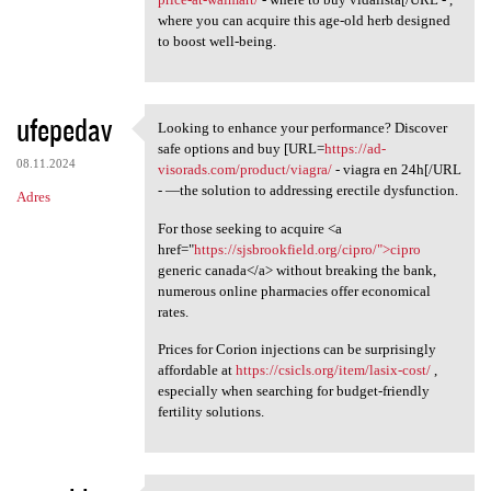
where you can acquire this age-old herb designed
to boost well-being.
ufepedav
Looking to enhance your performance? Discover
Looking to enhance your
safe options and buy [URL=
https://ad-
08.11.2024
visorads.com/product/viagra/
- viagra en 24h[/URL
- —the solution to addressing erectile dysfunction.
Adres
For those seeking to acquire <a
href="
https://sjsbrookfield.org/cipro/">cipro
generic canada</a> without breaking the bank,
numerous online pharmacies offer economical
rates.
Prices for Corion injections can be surprisingly
affordable at
https://csicls.org/item/lasix-cost/
,
especially when searching for budget-friendly
fertility solutions.