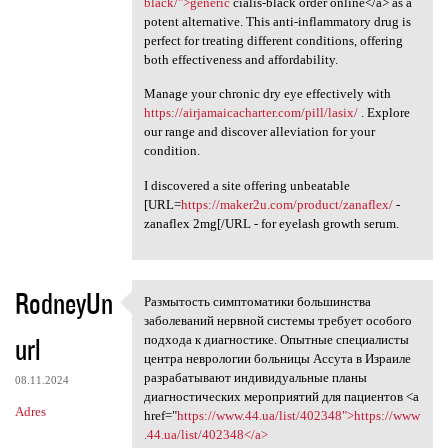
black/">generic
cialis-black order online</a> as a
potent alternative. This anti-inflammatory drug is
perfect for treating different conditions, offering
both effectiveness and affordability.
Manage your chronic dry eye effectively with
https://airjamaicacharter.com/pill/lasix/
. Explore
our range and discover alleviation for your
condition.
I discovered a site offering unbeatable
[URL=
https://maker2u.com/product/zanaflex/
-
zanaflex 2mg[/URL - for eyelash growth serum.
RodneyUn
Размытость симптоматики большинства
Размытость симптоматики
заболеваний нервной системы требует особого
url
подхода к диагностике. Опытные специалисты
центра неврологии больницы Ассута в Израиле
разрабатывают индивидуальные планы
08.11.2024
диагностических мероприятий для пациентов <a
Adres
href="
https://www.44.ua/list/402348">https://www
.44.ua/list/402348</a>