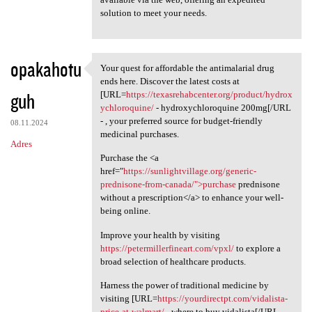
solution to meet your needs.
opakahotu
Your quest for affordable the antimalarial drug
Your quest for affordable the
ends here. Discover the latest costs at
guh
[URL=
https://texasrehabcenter.org/product/hydrox
ychloroquine/
- hydroxychloroquine 200mg[/URL
- , your preferred source for budget-friendly
08.11.2024
medicinal purchases.
Adres
Purchase the <a
href="
https://sunlightvillage.org/generic-
prednisone-from-canada/">purchase
prednisone
without a prescription</a> to enhance your well-
being online.
Improve your health by visiting
https://petermillerfineart.com/vpxl/
to explore a
broad selection of healthcare products.
Harness the power of traditional medicine by
visiting [URL=
https://yourdirectpt.com/vidalista-
price-at-walmart/
- where to buy vidalista[/URL - ,