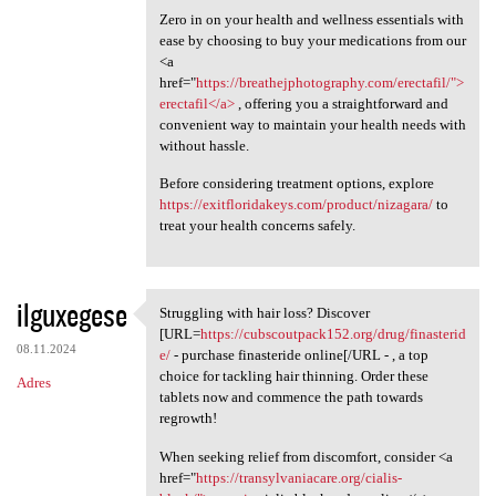
Zero in on your health and wellness essentials with
ease by choosing to buy your medications from our
<a
href="
https://breathejphotography.com/erectafil/">
erectafil</a>
, offering you a straightforward and
convenient way to maintain your health needs with
without hassle.
Before considering treatment options, explore
https://exitfloridakeys.com/product/nizagara/
to
treat your health concerns safely.
ilguxegese
Struggling with hair loss? Discover
Struggling with hair loss?
[URL=
https://cubscoutpack152.org/drug/finasterid
08.11.2024
e/
- purchase finasteride online[/URL - , a top
choice for tackling hair thinning. Order these
Adres
tablets now and commence the path towards
regrowth!
When seeking relief from discomfort, consider <a
href="
https://transylvaniacare.org/cialis-