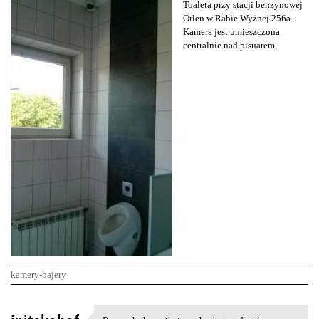
Toaleta przy stacji benzynowej
Orlen w Rabie Wyżnej 256a.
Kamera jest umieszczona
centralnie nad pisuarem.
kamery-bajery
K