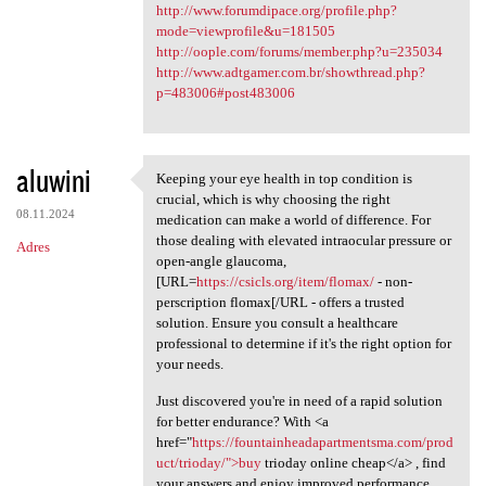
http://www.forumdipace.org/profile.php?
mode=viewprofile&u=181505
http://oople.com/forums/member.php?u=235034
http://www.adtgamer.com.br/showthread.php?
p=483006#post483006
aluwini
Keeping your eye health in top condition is
Keeping your eye health in
crucial, which is why choosing the right
08.11.2024
medication can make a world of difference. For
those dealing with elevated intraocular pressure or
Adres
open-angle glaucoma,
[URL=
https://csicls.org/item/flomax/
- non-
perscription flomax[/URL - offers a trusted
solution. Ensure you consult a healthcare
professional to determine if it's the right option for
your needs.
Just discovered you're in need of a rapid solution
for better endurance? With <a
href="
https://fountainheadapartmentsma.com/prod
uct/trioday/">buy
trioday online cheap</a> , find
your answers and enjoy improved performance