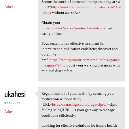
Secure the stock of hormonal therapies today at <a
Adres
href="
https://maker2u.com/product/celecoxib/">ce
lebrex
without an rx</a> .
Obtain your
https://maker2u.com/product/ventolin/
script
easily online.
Your search for an effective treatment for
intermittent claudication ends here; discover and
obtain <a
href=
https://tennisjeannie.com/product/nizagara/>
nizagara</a>
to boost your walking distances with
minimal discomfort.
ukahesi
Regain control of your health by securing your
Regain control of your health
medication without delay.
09.11.2024
[URL=
https://karachigo.com/drugs/cipro/
- cipro
500mg sales[/URL - is your gateway to manage
Adres
conditions efficiently.
Looking for effective solutions for female health