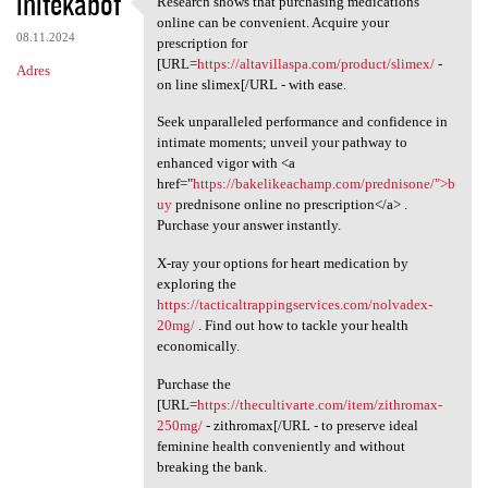
initekabof
Research shows that purchasing medications
Research shows that
o
online can be convenient. Acquire your
08.11.2024
m
prescription for
[URL=
https://altavillaspa.com/product/slimex/
-
Adres
e
on line slimex[/URL - with ease.
n
Seek unparalleled performance and confidence in
t
intimate moments; unveil your pathway to
enhanced vigor with <a
a
href="
https://bakelikeachamp.com/prednisone/">b
r
uy
prednisone online no prescription</a> .
Purchase your answer instantly.
z
e
X-ray your options for heart medication by
exploring the
https://tacticaltrappingservices.com/nolvadex-
20mg/
. Find out how to tackle your health
economically.
Purchase the
[URL=
https://thecultivarte.com/item/zithromax-
250mg/
- zithromax[/URL - to preserve ideal
feminine health conveniently and without
breaking the bank.