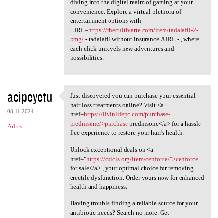
diving into the digital realm of gaming at your
convenience. Explore a virtual plethora of
entertainment options with
[URL=
https://thecultivarte.com/item/tadalafil-2-
5mg/
- tadalafil without insurance[/URL - , where
each click unravels new adventures and
possibilities.
acipeyetu
Just discovered you can purchase your essential
Just discovered you can
hair loss treatments online? Visit <a
08.11.2024
href=
https://livinlifepc.com/purchase-
prednisone/>purchase
prednisone</a> for a hassle-
Adres
free experience to restore your hair's health.
Unlock exceptional deals on <a
href="
https://csicls.org/item/cenforce/">cenforce
for sale</a> , your optimal choice for removing
erectile dysfunction. Order yours now for enhanced
health and happiness.
Having trouble finding a reliable source for your
antibiotic needs? Search no more. Get