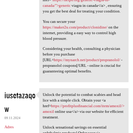
canada/">generic
viagra in canada</a> , ensuring
you get the best deal for treating your condition.
You can secure your
https://maker2u.com/product/clonidine/
on the
internet, providing a easy way to control high
blood pressure.
Considering your health, consulting a physician
before you purchase
[URL=
https://mynarch.net/product/propranolol/
-
propranolol coupons[/URL - online is crucial for
guaranteeing optimal benefits.
iusetazaqo
Unlock the potential to combat scabies and head
Unlock the potential to
lice with a simple click. Obtain your <a
w
href=
https://profitplusfinancial.com/item/amoxil/>
amoxil
online usa</a> via our website for efficient
treatment.
09.11.2024
Adres
Unlock sensational savings on essential
ophthalmic products! Order your <a