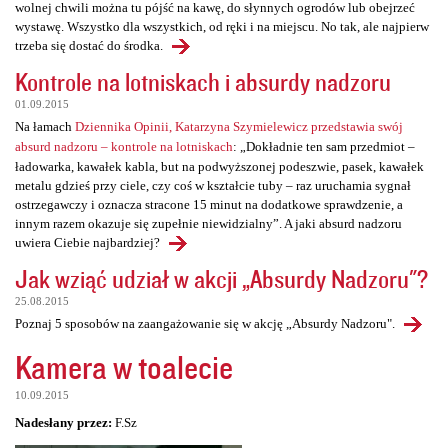
wolnej chwili można tu pójść na kawę, do słynnych ogrodów lub obejrzeć
wystawę. Wszystko dla wszystkich, od ręki i na miejscu. No tak, ale najpierw
trzeba się dostać do środka.
Kontrole na lotniskach i absurdy nadzoru
01.09.2015
Na łamach
Dziennika Opinii, Katarzyna Szymielewicz przedstawia swój
absurd nadzoru – kontrole na lotniskach
: „Dokładnie ten sam przedmiot –
ładowarka, kawałek kabla, but na podwyższonej podeszwie, pasek, kawałek
metalu gdzieś przy ciele, czy coś w kształcie tuby – raz uruchamia sygnał
ostrzegawczy i oznacza stracone 15 minut na dodatkowe sprawdzenie, a
innym razem okazuje się zupełnie niewidzialny”. A jaki absurd nadzoru
uwiera Ciebie najbardziej?
Jak wziąć udział w akcji „Absurdy Nadzoru"?
25.08.2015
Poznaj 5 sposobów na zaangażowanie się w akcję „Absurdy Nadzoru".
Kamera w toalecie
10.09.2015
Nadesłany przez:
F.Sz