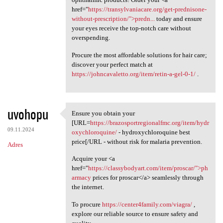
href="
https://transylvaniacare.org/get-prednisone-
without-prescription/">predn...
today and ensure
your eyes receive the top-notch care without
overspending.
Procure the most affordable solutions for hair care;
discover your perfect match at
https://johncavaletto.org/item/retin-a-gel-0-1/
.
uvohopu
Ensure you obtain your
Ensure you obtain your [URL
[URL=
https://brazosportregionalfmc.org/item/hydr
09.11.2024
oxychloroquine/
- hydroxychloroquine best
price[/URL - without risk for malaria prevention.
Adres
Acquire your <a
href="
https://classybodyart.com/item/proscar/">ph
armacy
prices for proscar</a> seamlessly through
the internet.
To procure
https://center4family.com/viagra/
,
explore our reliable source to ensure safety and