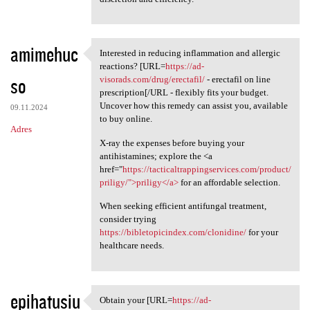
amimehuc
Interested in reducing inflammation and allergic
Interested in reducing
reactions? [URL=
https://ad-
so
visorads.com/drug/erectafil/
- erectafil on line
prescription[/URL - flexibly fits your budget.
Uncover how this remedy can assist you, available
09.11.2024
to buy online.
Adres
X-ray the expenses before buying your
antihistamines; explore the <a
href="
https://tacticaltrappingservices.com/product/
priligy/">priligy</a>
for an affordable selection.
When seeking efficient antifungal treatment,
consider trying
https://bibletopicindex.com/clonidine/
for your
healthcare needs.
epihatusiu
Obtain your [URL=
https://ad-