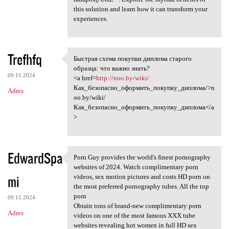
this solution and learn how it can transform your
experiences.
Trefhfq
Быстрая схема покупки диплома старого
Быстрая схема покупки диплома
образца: что важно знать?
09.11.2024
<a href=
http://noo.by/wiki/
Как_безопасно_оформить_покупку_диплома/>n
Adres
oo.by/wiki/
Как_безопасно_оформить_покупку_диплома</a
>
EdwardSpa
Porn Guy provides the world's finest pornography
Porn Guy provides the world's
websites of 2024. Watch complimentary porn
mi
videos, sex motion pictures and costs HD porn on
the most preferred pornography tubes. All the top
porn
09.11.2024
Obtain tons of brand-new complimentary porn
Adres
videos on one of the most famous XXX tube
websites revealing hot women in full HD sex