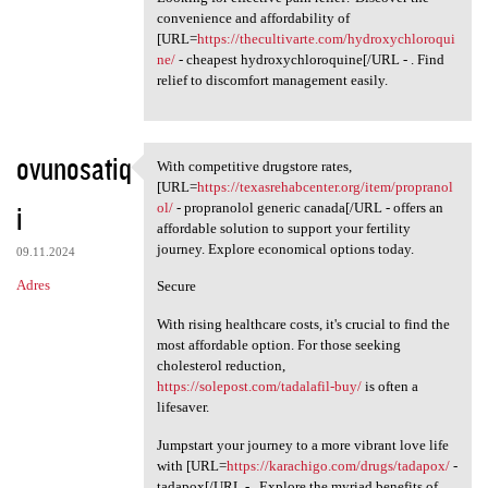
convenience and affordability of
[URL=
https://thecultivarte.com/hydroxychloroqui
ne/
- cheapest hydroxychloroquine[/URL - . Find
relief to discomfort management easily.
ovunosatiq
With competitive drugstore rates,
With competitive drugstore
[URL=
https://texasrehabcenter.org/item/propranol
i
ol/
- propranolol generic canada[/URL - offers an
affordable solution to support your fertility
journey. Explore economical options today.
09.11.2024
Adres
Secure
With rising healthcare costs, it's crucial to find the
most affordable option. For those seeking
cholesterol reduction,
https://solepost.com/tadalafil-buy/
is often a
lifesaver.
Jumpstart your journey to a more vibrant love life
with [URL=
https://karachigo.com/drugs/tadapox/
-
tadapox[/URL - . Explore the myriad benefits of