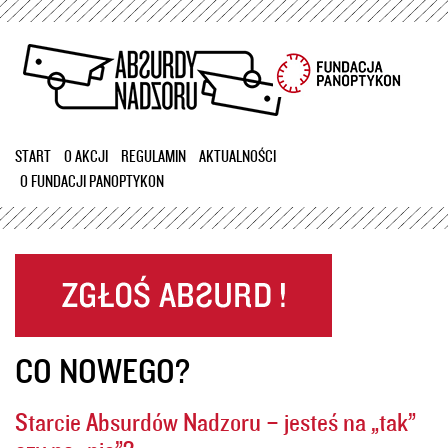
Przejdź
do
treści
START
O AKCJI
REGULAMIN
AKTUALNOŚCI
O FUNDACJI PANOPTYKON
CO NOWEGO?
Starcie Absurdów Nadzoru – jesteś na „tak”