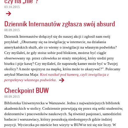
czy na „nie”?
03.10.2015
Dziennik Internautów zgłasza swój absurd
08.09.2015
Dziennik Internautów dołączył się do naszej akcji i zgłosił nam swój
przykład: „Oburzamy się na inwigilację w internecie, na działania
amerykańskich służb, ale co wiemy o inwigilacji na własnym podwórku?
Czy myślałeś, że gdy stoisz sobie pod blokiem, możesz być ciągle
obserwowany np. przez człowieka ze straży miejskiej, który siedzi przy
biurku i pije kawę? Czy myślałeś, ile naprawdę kamer może być w Twojej
okolicy? A może spojrzysz na mapkę, która może to ukazywać?”. Polecamy
artykuł Marcina Maja:
Ktoś nasikał pod kamerą, czyli inwigilacja z
perspektywy własnego podwórka
.
Checkpoint BUW
08.09.2015
Biblioteka Uniwersytecka w Warszawie. Jedna z najważniejszych bibliotek
akademickich w stolicy. Codziennie przewijają się przez nią setki studentów,
doktorantów i pracowników naukowych. Są również pasjonaci, samodzielni
badacze i warszawiacy, którzy poszukują niedostępnych gdzie indziej
pozycji. Wycieczka po mieście bez wizyty w BUW-ie też się nie liczy. W