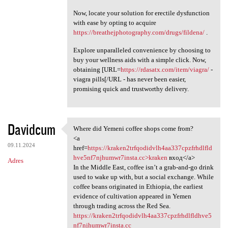
Now, locate your solution for erectile dysfunction
with ease by opting to acquire
https://breathejphotography.com/drugs/fildena/
.
Explore unparalleled convenience by choosing to
buy your wellness aids with a simple click. Now,
obtaining [URL=
https://rdasatx.com/item/viagra/
-
viagra pills[/URL - has never been easier,
promising quick and trustworthy delivery.
Davidcum
Where did Yemeni coffee shops come from?
Where did Yemeni coffee shops
<a
09.11.2024
href=
https://kraken2trfqodidvlh4aa337cpzfrhdlfld
hve5nf7njhumwr7insta.cc>kraken
вход</a>
Adres
In the Middle East, coffee isn’t a grab-and-go drink
used to wake up with, but a social exchange. While
coffee beans originated in Ethiopia, the earliest
evidence of cultivation appeared in Yemen
through trading across the Red Sea.
https://kraken2trfqodidvlh4aa337cpzfrhdlfldhve5
nf7njhumwr7insta.cc