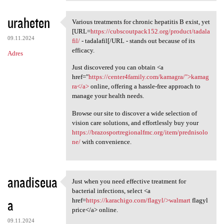
uraheten
Various treatments for chronic hepatitis B exist, yet
Various treatments for
[URL=
https://cubscoutpack152.org/product/tadala
09.11.2024
fil/
- tadalafil[/URL - stands out because of its
efficacy.
Adres
Just discovered you can obtain <a
href="
https://center4family.com/kamagra/">kamag
ra</a>
online, offering a hassle-free approach to
manage your health needs.
Browse our site to discover a wide selection of
vision care solutions, and effortlessly buy your
https://brazosportregionalfmc.org/item/prednisolo
ne/
with convenience.
anadiseua
Just when you need effective treatment for
Just when you need effective
bacterial infections, select <a
a
href=
https://karachigo.com/flagyl/>walmart
flagyl
price</a> online.
09.11.2024