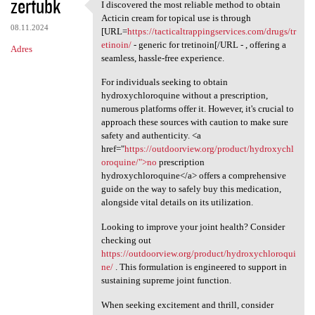
zertubk
I discovered the most reliable method to obtain
I discovered the most
Acticin cream for topical use is through
08.11.2024
[URL=
https://tacticaltrappingservices.com/drugs/tr
etinoin/
- generic for tretinoin[/URL - , offering a
Adres
seamless, hassle-free experience.
For individuals seeking to obtain
hydroxychloroquine without a prescription,
numerous platforms offer it. However, it's crucial to
approach these sources with caution to make sure
safety and authenticity. <a
href="
https://outdoorview.org/product/hydroxychl
oroquine/">no
prescription
hydroxychloroquine</a> offers a comprehensive
guide on the way to safely buy this medication,
alongside vital details on its utilization.
Looking to improve your joint health? Consider
checking out
https://outdoorview.org/product/hydroxychloroqui
ne/
. This formulation is engineered to support in
sustaining supreme joint function.
When seeking excitement and thrill, consider