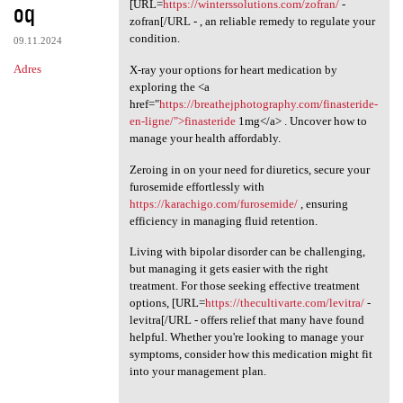
oq
[URL=
https://winterssolutions.com/zofran/
-
zofran[/URL - , an reliable remedy to regulate your
condition.
09.11.2024
Adres
X-ray your options for heart medication by
exploring the <a
href="
https://breathejphotography.com/finasteride-
en-ligne/">finasteride
1mg</a> . Uncover how to
manage your health affordably.
Zeroing in on your need for diuretics, secure your
furosemide effortlessly with
https://karachigo.com/furosemide/
, ensuring
efficiency in managing fluid retention.
Living with bipolar disorder can be challenging,
but managing it gets easier with the right
treatment. For those seeking effective treatment
options, [URL=
https://thecultivarte.com/levitra/
-
levitra[/URL - offers relief that many have found
helpful. Whether you're looking to manage your
symptoms, consider how this medication might fit
into your management plan.