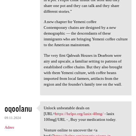
share one pot and they can talk and they share
different stories.”
A new chapter for Yemeni coffee
Contemporary chains are designed by a new
demographic — the descendants of these
immigrants who are bringing Yemeni coffee culture
to the American mainstream.
The very first Qahwah Houses in Dearborn were
airy and upscale, a familiar setting to patrons of
established coffee chains. But they also brought
with them Yemeni culture, with coffee beans
imported from local farmers, artifacts from the
region and the founder’s family tree on the wall.
oqoolanu
Unlock unbeatable deals on
Unlock unbeatable deals on
[URL=
https://helpo.org/lasix-40mg/
- lasix
09.11.2024
100mg[/URL - , Buy your medication today.
Adres
Venture online to uncover the <a
href="
https://helpo.org/generic-viagra-in-