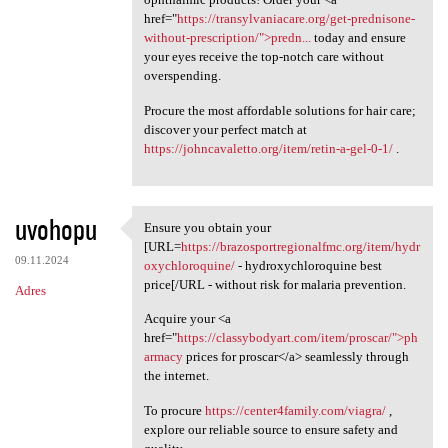
href="
https://transylvaniacare.org/get-prednisone-
without-prescription/">predn...
today and ensure
your eyes receive the top-notch care without
overspending.
Procure the most affordable solutions for hair care;
discover your perfect match at
https://johncavaletto.org/item/retin-a-gel-0-1/
.
uvohopu
Ensure you obtain your
Ensure you obtain your [URL
[URL=
https://brazosportregionalfmc.org/item/hydr
09.11.2024
oxychloroquine/
- hydroxychloroquine best
price[/URL - without risk for malaria prevention.
Adres
Acquire your <a
href="
https://classybodyart.com/item/proscar/">ph
armacy
prices for proscar</a> seamlessly through
the internet.
To procure
https://center4family.com/viagra/
,
explore our reliable source to ensure safety and