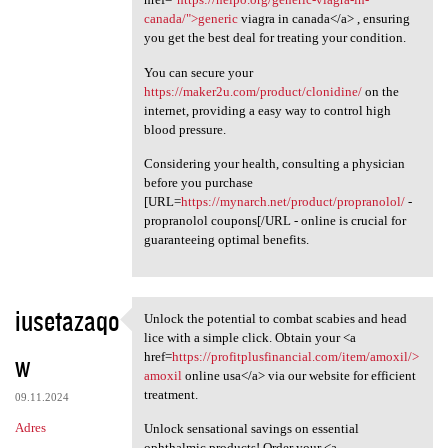
canada/">generic
viagra in canada</a> , ensuring
you get the best deal for treating your condition.
You can secure your
https://maker2u.com/product/clonidine/
on the
internet, providing a easy way to control high
blood pressure.
Considering your health, consulting a physician
before you purchase
[URL=
https://mynarch.net/product/propranolol/
-
propranolol coupons[/URL - online is crucial for
guaranteeing optimal benefits.
iusetazaqo
Unlock the potential to combat scabies and head
Unlock the potential to
lice with a simple click. Obtain your <a
w
href=
https://profitplusfinancial.com/item/amoxil/>
amoxil
online usa</a> via our website for efficient
treatment.
09.11.2024
Adres
Unlock sensational savings on essential
ophthalmic products! Order your <a