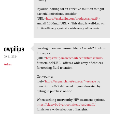
quality.
If you're looking for an effective solution to fight
bacterial infections, consider
[URL=
https://maker2u.com/product/amoxil/
-
amoxil 1000mg[/URL - . This drug is well-known
for its efficacy against a wide array of bacteria.
owpilipa
Seeking to secure Furosemide in Canada? Look no
Seeking to secure Furosemide
further, as
09.11.2024
[URL=
https://airjamaicacharter.com/furosemide/
-
furosemide[/URL - offers a wide array of choices
Adres
for treating fluid retention.
Get your <a
href="
https://mynarch.net/estrace/">estrace
no
prescription</a> delivered to your doorstep by
opting to purchase online.
When seeking trustworthy HIV treatment options,
https://classybodyart.com/item/vardenafil/
furnishes a wide selection of insights.