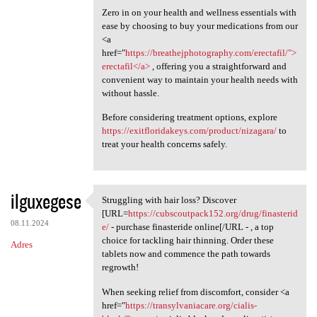
Zero in on your health and wellness essentials with
ease by choosing to buy your medications from our
<a
href="
https://breathejphotography.com/erectafil/">
erectafil</a>
, offering you a straightforward and
convenient way to maintain your health needs with
without hassle.
Before considering treatment options, explore
https://exitfloridakeys.com/product/nizagara/
to
treat your health concerns safely.
ilguxegese
Struggling with hair loss? Discover
Struggling with hair loss?
[URL=
https://cubscoutpack152.org/drug/finasterid
08.11.2024
e/
- purchase finasteride online[/URL - , a top
choice for tackling hair thinning. Order these
Adres
tablets now and commence the path towards
regrowth!
When seeking relief from discomfort, consider <a
href="
https://transylvaniacare.org/cialis-