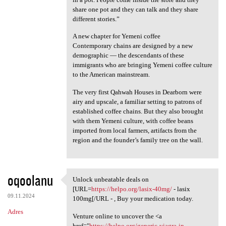
share one pot and they can talk and they share
different stories.”
A new chapter for Yemeni coffee
Contemporary chains are designed by a new
demographic — the descendants of these
immigrants who are bringing Yemeni coffee culture
to the American mainstream.
The very first Qahwah Houses in Dearborn were
airy and upscale, a familiar setting to patrons of
established coffee chains. But they also brought
with them Yemeni culture, with coffee beans
imported from local farmers, artifacts from the
region and the founder’s family tree on the wall.
oqoolanu
Unlock unbeatable deals on
Unlock unbeatable deals on
[URL=
https://helpo.org/lasix-40mg/
- lasix
09.11.2024
100mg[/URL - , Buy your medication today.
Adres
Venture online to uncover the <a
href="
https://helpo.org/generic-viagra-in-