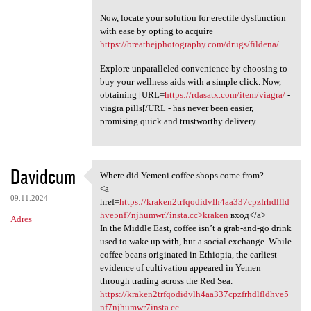
Now, locate your solution for erectile dysfunction
with ease by opting to acquire
https://breathejphotography.com/drugs/fildena/
.
Explore unparalleled convenience by choosing to
buy your wellness aids with a simple click. Now,
obtaining [URL=
https://rdasatx.com/item/viagra/
-
viagra pills[/URL - has never been easier,
promising quick and trustworthy delivery.
Davidcum
Where did Yemeni coffee shops come from?
Where did Yemeni coffee shops
<a
09.11.2024
href=
https://kraken2trfqodidvlh4aa337cpzfrhdlfld
hve5nf7njhumwr7insta.cc>kraken
вход</a>
Adres
In the Middle East, coffee isn’t a grab-and-go drink
used to wake up with, but a social exchange. While
coffee beans originated in Ethiopia, the earliest
evidence of cultivation appeared in Yemen
through trading across the Red Sea.
https://kraken2trfqodidvlh4aa337cpzfrhdlfldhve5
nf7njhumwr7insta.cc