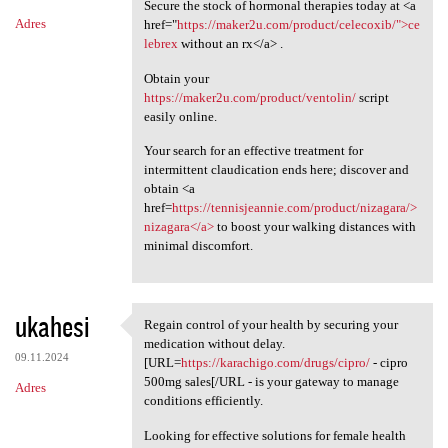
Secure the stock of hormonal therapies today at <a
Adres
href="
https://maker2u.com/product/celecoxib/">ce
lebrex
without an rx</a> .
Obtain your
https://maker2u.com/product/ventolin/
script
easily online.
Your search for an effective treatment for
intermittent claudication ends here; discover and
obtain <a
href=
https://tennisjeannie.com/product/nizagara/>
nizagara</a>
to boost your walking distances with
minimal discomfort.
ukahesi
Regain control of your health by securing your
Regain control of your health
medication without delay.
09.11.2024
[URL=
https://karachigo.com/drugs/cipro/
- cipro
500mg sales[/URL - is your gateway to manage
Adres
conditions efficiently.
Looking for effective solutions for female health