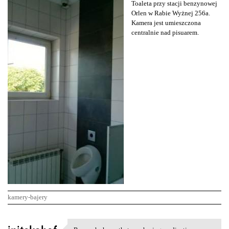
Toaleta przy stacji benzynowej
Orlen w Rabie Wyżnej 256a.
Kamera jest umieszczona
centralnie nad pisuarem.
kamery-bajery
K