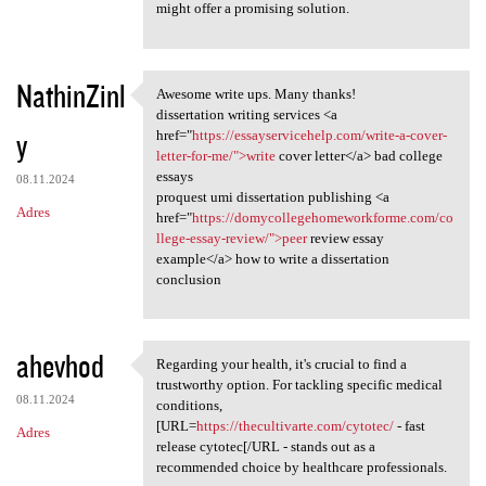
might offer a promising solution.
NathinZinl
Awesome write ups. Many thanks!
Awesome write ups. Many
dissertation writing services <a
y
href="
https://essayservicehelp.com/write-a-cover-
letter-for-me/">write
cover letter</a> bad college
essays
08.11.2024
proquest umi dissertation publishing <a
Adres
href="
https://domycollegehomeworkforme.com/co
llege-essay-review/">peer
review essay
example</a> how to write a dissertation
conclusion
ahevhod
Regarding your health, it's crucial to find a
Regarding your health, it's
trustworthy option. For tackling specific medical
08.11.2024
conditions,
[URL=
https://thecultivarte.com/cytotec/
- fast
Adres
release cytotec[/URL - stands out as a
recommended choice by healthcare professionals.