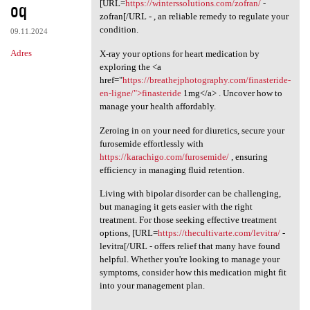
oq
[URL=
https://winterssolutions.com/zofran/
-
zofran[/URL - , an reliable remedy to regulate your
condition.
09.11.2024
Adres
X-ray your options for heart medication by
exploring the <a
href="
https://breathejphotography.com/finasteride-
en-ligne/">finasteride
1mg</a> . Uncover how to
manage your health affordably.
Zeroing in on your need for diuretics, secure your
furosemide effortlessly with
https://karachigo.com/furosemide/
, ensuring
efficiency in managing fluid retention.
Living with bipolar disorder can be challenging,
but managing it gets easier with the right
treatment. For those seeking effective treatment
options, [URL=
https://thecultivarte.com/levitra/
-
levitra[/URL - offers relief that many have found
helpful. Whether you're looking to manage your
symptoms, consider how this medication might fit
into your management plan.