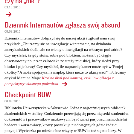
czy na „nie”?
03.10.2015
Dziennik Internautów zgłasza swój absurd
08.09.2015
Dziennik Internautów dołączył się do naszej akcji i zgłosił nam swój
przykład: „Oburzamy się na inwigilację w internecie, na działania
amerykańskich służb, ale co wiemy o inwigilacji na własnym podwórku?
Czy myślałeś, że gdy stoisz sobie pod blokiem, możesz być ciągle
obserwowany np. przez człowieka ze straży miejskiej, który siedzi przy
biurku i pije kawę? Czy myślałeś, ile naprawdę kamer może być w Twojej
okolicy? A może spojrzysz na mapkę, która może to ukazywać?”. Polecamy
artykuł Marcina Maja:
Ktoś nasikał pod kamerą, czyli inwigilacja z
perspektywy własnego podwórka
.
Checkpoint BUW
08.09.2015
Biblioteka Uniwersytecka w Warszawie. Jedna z najważniejszych bibliotek
akademickich w stolicy. Codziennie przewijają się przez nią setki studentów,
doktorantów i pracowników naukowych. Są również pasjonaci, samodzielni
badacze i warszawiacy, którzy poszukują niedostępnych gdzie indziej
pozycji. Wycieczka po mieście bez wizyty w BUW-ie też się nie liczy. W