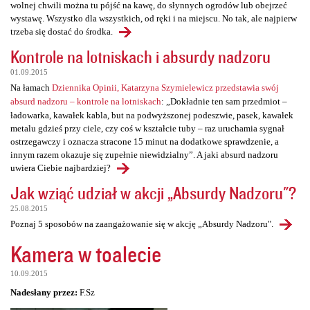
wolnej chwili można tu pójść na kawę, do słynnych ogrodów lub obejrzeć
wystawę. Wszystko dla wszystkich, od ręki i na miejscu. No tak, ale najpierw
trzeba się dostać do środka.
Kontrole na lotniskach i absurdy nadzoru
01.09.2015
Na łamach
Dziennika Opinii, Katarzyna Szymielewicz przedstawia swój
absurd nadzoru – kontrole na lotniskach
: „Dokładnie ten sam przedmiot –
ładowarka, kawałek kabla, but na podwyższonej podeszwie, pasek, kawałek
metalu gdzieś przy ciele, czy coś w kształcie tuby – raz uruchamia sygnał
ostrzegawczy i oznacza stracone 15 minut na dodatkowe sprawdzenie, a
innym razem okazuje się zupełnie niewidzialny”. A jaki absurd nadzoru
uwiera Ciebie najbardziej?
Jak wziąć udział w akcji „Absurdy Nadzoru"?
25.08.2015
Poznaj 5 sposobów na zaangażowanie się w akcję „Absurdy Nadzoru".
Kamera w toalecie
10.09.2015
Nadesłany przez:
F.Sz