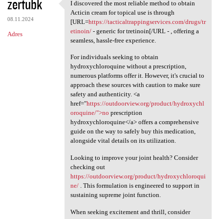
zertubk
I discovered the most reliable method to obtain
I discovered the most
Acticin cream for topical use is through
08.11.2024
[URL=
https://tacticaltrappingservices.com/drugs/tr
etinoin/
- generic for tretinoin[/URL - , offering a
Adres
seamless, hassle-free experience.
For individuals seeking to obtain
hydroxychloroquine without a prescription,
numerous platforms offer it. However, it's crucial to
approach these sources with caution to make sure
safety and authenticity. <a
href="
https://outdoorview.org/product/hydroxychl
oroquine/">no
prescription
hydroxychloroquine</a> offers a comprehensive
guide on the way to safely buy this medication,
alongside vital details on its utilization.
Looking to improve your joint health? Consider
checking out
https://outdoorview.org/product/hydroxychloroqui
ne/
. This formulation is engineered to support in
sustaining supreme joint function.
When seeking excitement and thrill, consider