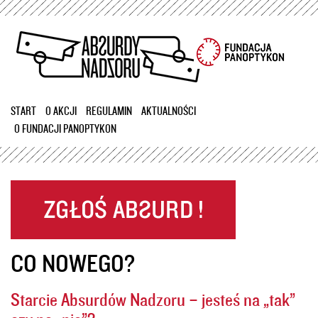
Przejdź
do
treści
START
O AKCJI
REGULAMIN
AKTUALNOŚCI
O FUNDACJI PANOPTYKON
CO NOWEGO?
Starcie Absurdów Nadzoru – jesteś na „tak”