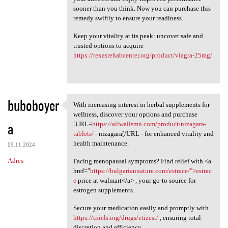
sooner than you think. Now you can purchase this
remedy swiftly to ensure your readiness.
Keep your vitality at its peak: uncover safe and
trusted options to acquire
https://texasrehabcenter.org/product/viagra-25mg/
.
buboboyer
With increasing interest in herbal supplements for
With increasing interest in
wellness, discover your options and purchase
a
[URL=
https://allwallsmn.com/product/nizagara-
tablets/
- nizagara[/URL - for enhanced vitality and
health maintenance.
09.11.2024
Adres
Facing menopausal symptoms? Find relief with <a
href="
https://bulgariannature.com/estrace/">estrac
e
price at walmart</a> , your go-to source for
estrogen supplements.
Secure your medication easily and promptly with
https://csicls.org/drugs/etizest/
, ensuring total
discretion and efficiency.