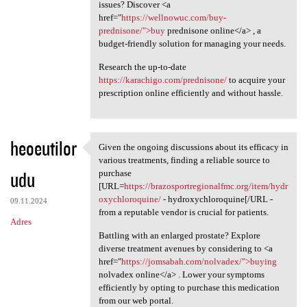
issues? Discover <a
href="
https://wellnowuc.com/buy-
prednisone/">buy
prednisone online</a> , a
budget-friendly solution for managing your needs.
Research the up-to-date
https://karachigo.com/prednisone/
to acquire your
prescription online efficiently and without hassle.
heoeutilor
Given the ongoing discussions about its efficacy in
Given the ongoing discussions
various treatments, finding a reliable source to
udu
purchase
[URL=
https://brazosportregionalfmc.org/item/hydr
oxychloroquine/
- hydroxychloroquine[/URL -
09.11.2024
from a reputable vendor is crucial for patients.
Adres
Battling with an enlarged prostate? Explore
diverse treatment avenues by considering to <a
href="
https://jomsabah.com/nolvadex/">buying
nolvadex online</a> . Lower your symptoms
efficiently by opting to purchase this medication
from our web portal.