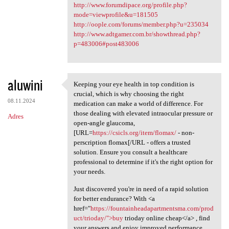
http://www.forumdipace.org/profile.php?
mode=viewprofile&u=181505
http://oople.com/forums/member.php?u=235034
http://www.adtgamer.com.br/showthread.php?
p=483006#post483006
aluwini
Keeping your eye health in top condition is
Keeping your eye health in
crucial, which is why choosing the right
08.11.2024
medication can make a world of difference. For
those dealing with elevated intraocular pressure or
Adres
open-angle glaucoma,
[URL=
https://csicls.org/item/flomax/
- non-
perscription flomax[/URL - offers a trusted
solution. Ensure you consult a healthcare
professional to determine if it's the right option for
your needs.
Just discovered you're in need of a rapid solution
for better endurance? With <a
href="
https://fountainheadapartmentsma.com/prod
uct/trioday/">buy
trioday online cheap</a> , find
your answers and enjoy improved performance