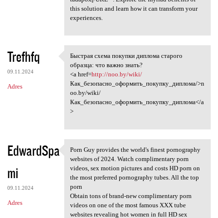
this solution and learn how it can transform your
experiences.
Trefhfq
Быстрая схема покупки диплома старого
Быстрая схема покупки диплома
образца: что важно знать?
09.11.2024
<a href=
http://noo.by/wiki/
Как_безопасно_оформить_покупку_диплома/>n
Adres
oo.by/wiki/
Как_безопасно_оформить_покупку_диплома</a
>
EdwardSpa
Porn Guy provides the world's finest pornography
Porn Guy provides the world's
websites of 2024. Watch complimentary porn
mi
videos, sex motion pictures and costs HD porn on
the most preferred pornography tubes. All the top
porn
09.11.2024
Obtain tons of brand-new complimentary porn
Adres
videos on one of the most famous XXX tube
websites revealing hot women in full HD sex