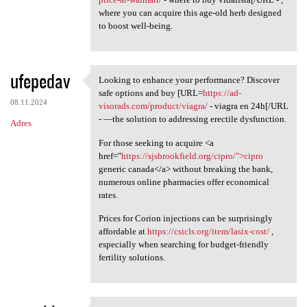
where you can acquire this age-old herb designed
to boost well-being.
ufepedav
Looking to enhance your performance? Discover
Looking to enhance your
safe options and buy [URL=
https://ad-
08.11.2024
visorads.com/product/viagra/
- viagra en 24h[/URL
- —the solution to addressing erectile dysfunction.
Adres
For those seeking to acquire <a
href="
https://sjsbrookfield.org/cipro/">cipro
generic canada</a> without breaking the bank,
numerous online pharmacies offer economical
rates.
Prices for Corion injections can be surprisingly
affordable at
https://csicls.org/item/lasix-cost/
,
especially when searching for budget-friendly
fertility solutions.