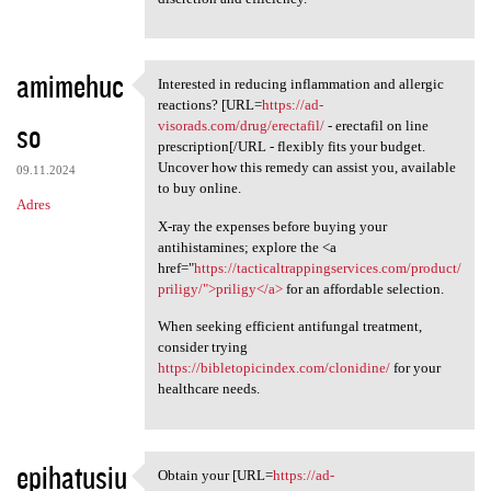
amimehuc
Interested in reducing inflammation and allergic
Interested in reducing
reactions? [URL=
https://ad-
so
visorads.com/drug/erectafil/
- erectafil on line
prescription[/URL - flexibly fits your budget.
Uncover how this remedy can assist you, available
09.11.2024
to buy online.
Adres
X-ray the expenses before buying your
antihistamines; explore the <a
href="
https://tacticaltrappingservices.com/product/
priligy/">priligy</a>
for an affordable selection.
When seeking efficient antifungal treatment,
consider trying
https://bibletopicindex.com/clonidine/
for your
healthcare needs.
epihatusiu
Obtain your [URL=
https://ad-