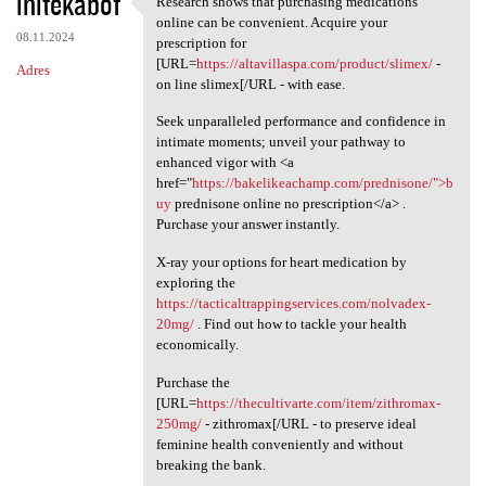
initekabof
Research shows that purchasing medications
Research shows that
o
online can be convenient. Acquire your
08.11.2024
m
prescription for
[URL=
https://altavillaspa.com/product/slimex/
-
Adres
e
on line slimex[/URL - with ease.
n
Seek unparalleled performance and confidence in
t
intimate moments; unveil your pathway to
enhanced vigor with <a
a
href="
https://bakelikeachamp.com/prednisone/">b
r
uy
prednisone online no prescription</a> .
Purchase your answer instantly.
z
e
X-ray your options for heart medication by
exploring the
https://tacticaltrappingservices.com/nolvadex-
20mg/
. Find out how to tackle your health
economically.
Purchase the
[URL=
https://thecultivarte.com/item/zithromax-
250mg/
- zithromax[/URL - to preserve ideal
feminine health conveniently and without
breaking the bank.