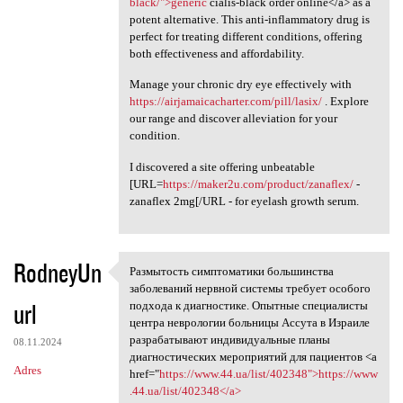
black/">generic
cialis-black order online</a> as a
potent alternative. This anti-inflammatory drug is
perfect for treating different conditions, offering
both effectiveness and affordability.
Manage your chronic dry eye effectively with
https://airjamaicacharter.com/pill/lasix/
. Explore
our range and discover alleviation for your
condition.
I discovered a site offering unbeatable
[URL=
https://maker2u.com/product/zanaflex/
-
zanaflex 2mg[/URL - for eyelash growth serum.
RodneyUn
Размытость симптоматики большинства
Размытость симптоматики
заболеваний нервной системы требует особого
url
подхода к диагностике. Опытные специалисты
центра неврологии больницы Ассута в Израиле
разрабатывают индивидуальные планы
08.11.2024
диагностических мероприятий для пациентов <a
Adres
href="
https://www.44.ua/list/402348">https://www
.44.ua/list/402348</a>