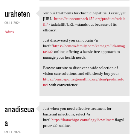
uraheten
Various treatments for chronic hepatitis B exist, yet
Various treatments for
[URL=
https://cubscoutpack152.org/product/tadala
09.11.2024
fil/
- tadalafil[/URL - stands out because of its
efficacy.
Adres
Just discovered you can obtain <a
href="
https://center4family.com/kamagra/">kamag
ra</a>
online, offering a hassle-free approach to
manage your health needs.
Browse our site to discover a wide selection of
vision care solutions, and effortlessly buy your
https://brazosportregionalfmc.org/item/prednisolo
ne/
with convenience.
anadiseua
Just when you need effective treatment for
Just when you need effective
bacterial infections, select <a
a
href=
https://karachigo.com/flagyl/>walmart
flagyl
price</a> online.
09.11.2024