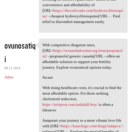
convenience and affordability of
[URL=
https://thecultivarte.com/hydroxychloroqui
ne/
- cheapest hydroxychloroquine[/URL - . Find
relief to discomfort management easily.
ovunosatiq
With competitive drugstore rates,
With competitive drugstore
[URL=
https://texasrehabcenter.org/item/propranol
i
ol/
- propranolol generic canada[/URL - offers an
affordable solution to support your fertility
journey. Explore economical options today.
09.11.2024
Adres
Secure
With rising healthcare costs, it's crucial to find the
most affordable option. For those seeking
cholesterol reduction,
https://solepost.com/tadalafil-buy/
is often a
lifesaver.
Jumpstart your journey to a more vibrant love life
with [URL=
https://karachigo.com/drugs/tadapox/
-
tadapox[/URL - . Explore the myriad benefits of