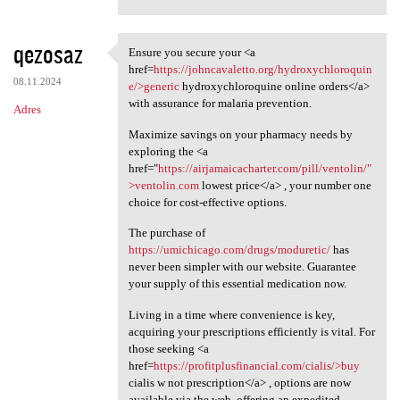
qezosaz
Ensure you secure your <a
Ensure you secure your <a
href=
https://johncavaletto.org/hydroxychloroquin
08.11.2024
e/>generic
hydroxychloroquine online orders</a>
with assurance for malaria prevention.
Adres
Maximize savings on your pharmacy needs by
exploring the <a
href="
https://airjamaicacharter.com/pill/ventolin/"
>ventolin.com
lowest price</a> , your number one
choice for cost-effective options.
The purchase of
https://umichicago.com/drugs/moduretic/
has
never been simpler with our website. Guarantee
your supply of this essential medication now.
Living in a time where convenience is key,
acquiring your prescriptions efficiently is vital. For
those seeking <a
href=
https://profitplusfinancial.com/cialis/>buy
cialis w not prescription</a> , options are now
available via the web, offering an expedited