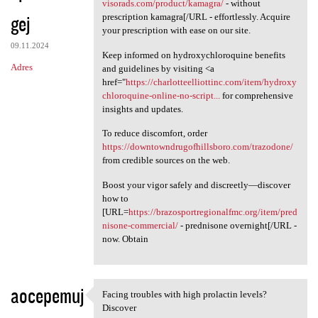
Obtain your [URL=https://ad
visorads.com/product/kamagra/
- without
gej
prescription kamagra[/URL - effortlessly. Acquire
your prescription with ease on our site.
09.11.2024
Keep informed on hydroxychloroquine benefits
Adres
and guidelines by visiting <a
href="
https://charlotteelliottinc.com/item/hydroxy
chloroquine-online-no-script...
for comprehensive
insights and updates.
To reduce discomfort, order
https://downtowndrugofhillsboro.com/trazodone/
from credible sources on the web.
Boost your vigor safely and discreetly—discover
how to
[URL=
https://brazosportregionalfmc.org/item/pred
nisone-commercial/
- prednisone overnight[/URL -
now. Obtain
aocepemuj
Facing troubles with high prolactin levels?
Facing troubles with high
Discover