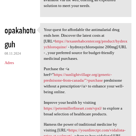
solution to meet your needs.
opakahotu
Your quest for affordable the antimalarial drug
Your quest for affordable the
ends here. Discover the latest costs at
guh
[URL=
https://texasrehabcenter.org/product/hydrox
ychloroquine/
- hydroxychloroquine 200mg[/URL
- , your preferred source for budget-friendly
08.11.2024
medicinal purchases.
Adres
Purchase the <a
href="
https://sunlightvillage.org/generic-
prednisone-from-canada/">purchase
prednisone
without a prescription</a> to enhance your well-
being online.
Improve your health by visiting
https://petermillerfineart.com/vpxl/
to explore a
broad selection of healthcare products.
Harness the power of traditional medicine by
visiting [URL=
https://yourdirectpt.com/vidalista-
price-at-walmart/
- where to buy vidalista[/URL - ,