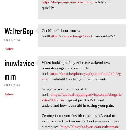
https://helpo.org/amoxil-250mg/
safely and
quickly.
WalterGop
Get More Information <a
Get More Information <a href
href=
https://vvs.exchange>vvs
financeAds</a>
08.11.2024
Adres
inuwfavioe
When looking to buy effective wakefulness-
When looking to buy effective
promoting agents, consider <a
mim
href=
https://breathejphotography.com/tadalafil/>g
eneric
tadalafil</a> for your requirements.
08.11.2024
Now, discover the perks of <a
Adres
href="
https://tacticaltrappingservices.com/drugs/le
vitra/">levitra
original pre?§o</a> , and
understand how it can aid in easing your pain.
Zeroing in on your health concerns, it's vital to
explore effective treatments. For those seeking an
alternative,
https://classybodyart.com/zithromax/