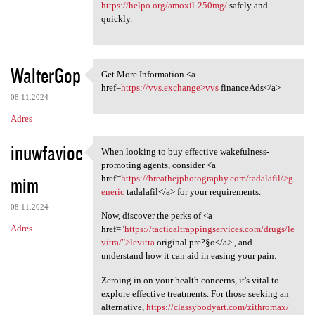
https://helpo.org/amoxil-250mg/
safely and
quickly.
WalterGop
Get More Information <a
Get More Information <a href
href=
https://vvs.exchange>vvs
financeAds</a>
08.11.2024
Adres
inuwfavioe
When looking to buy effective wakefulness-
When looking to buy effective
promoting agents, consider <a
mim
href=
https://breathejphotography.com/tadalafil/>g
eneric
tadalafil</a> for your requirements.
08.11.2024
Now, discover the perks of <a
Adres
href="
https://tacticaltrappingservices.com/drugs/le
vitra/">levitra
original pre?§o</a> , and
understand how it can aid in easing your pain.
Zeroing in on your health concerns, it's vital to
explore effective treatments. For those seeking an
alternative,
https://classybodyart.com/zithromax/