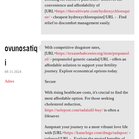
convenience and affordability of
[URL=
https://thecultivarte.com/hydroxychloroqui
ne/
- cheapest hydroxychloroquine[/URL - . Find
relief to discomfort management easily.
ovunosatiq
With competitive drugstore rates,
With competitive drugstore
[URL=
https://texasrehabcenter.org/item/propranol
i
ol/
- propranolol generic canada[/URL - offers an
affordable solution to support your fertility
journey. Explore economical options today.
09.11.2024
Adres
Secure
With rising healthcare costs, it's crucial to find the
most affordable option. For those seeking
cholesterol reduction,
https://solepost.com/tadalafil-buy/
is often a
lifesaver.
Jumpstart your journey to a more vibrant love life
with [URL=
https://karachigo.com/drugs/tadapox/
-
tadapox[/URL - . Explore the myriad benefits of