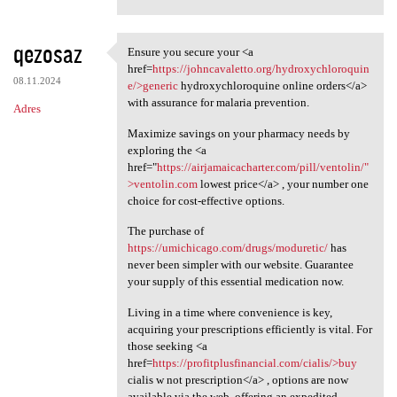
qezosaz
Ensure you secure your <a
Ensure you secure your <a
href=
https://johncavaletto.org/hydroxychloroquin
08.11.2024
e/>generic
hydroxychloroquine online orders</a>
with assurance for malaria prevention.
Adres
Maximize savings on your pharmacy needs by
exploring the <a
href="
https://airjamaicacharter.com/pill/ventolin/"
>ventolin.com
lowest price</a> , your number one
choice for cost-effective options.
The purchase of
https://umichicago.com/drugs/moduretic/
has
never been simpler with our website. Guarantee
your supply of this essential medication now.
Living in a time where convenience is key,
acquiring your prescriptions efficiently is vital. For
those seeking <a
href=
https://profitplusfinancial.com/cialis/>buy
cialis w not prescription</a> , options are now
available via the web, offering an expedited