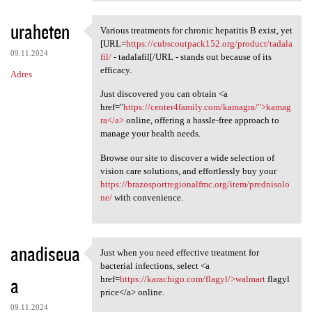
uraheten
Various treatments for chronic hepatitis B exist, yet
Various treatments for
[URL=
https://cubscoutpack152.org/product/tadala
09.11.2024
fil/
- tadalafil[/URL - stands out because of its
efficacy.
Adres
Just discovered you can obtain <a
href="
https://center4family.com/kamagra/">kamag
ra</a>
online, offering a hassle-free approach to
manage your health needs.
Browse our site to discover a wide selection of
vision care solutions, and effortlessly buy your
https://brazosportregionalfmc.org/item/prednisolo
ne/
with convenience.
anadiseua
Just when you need effective treatment for
Just when you need effective
bacterial infections, select <a
a
href=
https://karachigo.com/flagyl/>walmart
flagyl
price</a> online.
09.11.2024