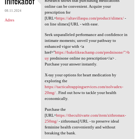
initekabof
Research shows that purchasing medications
Research shows that
o
online can be convenient. Acquire your
08.11.2024
m
prescription for
[URL=
https://altavillaspa.com/product/slimex/
-
Adres
e
on line slimex[/URL - with ease.
n
Seek unparalleled performance and confidence in
t
intimate moments; unveil your pathway to
enhanced vigor with <a
a
href="
https://bakelikeachamp.com/prednisone/">b
r
uy
prednisone online no prescription</a> .
Purchase your answer instantly.
z
e
X-ray your options for heart medication by
exploring the
https://tacticaltrappingservices.com/nolvadex-
20mg/
. Find out how to tackle your health
economically.
Purchase the
[URL=
https://thecultivarte.com/item/zithromax-
250mg/
- zithromax[/URL - to preserve ideal
feminine health conveniently and without
breaking the bank.