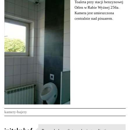
Toaleta przy stacji benzynowej
Orlen w Rabie Wyżnej 256a.
Kamera jest umieszczona
centralnie nad pisuarem.
kamery-bajery
K