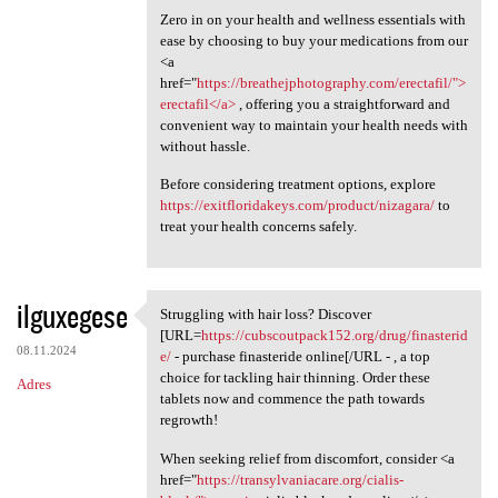
Zero in on your health and wellness essentials with
ease by choosing to buy your medications from our
<a
href="
https://breathejphotography.com/erectafil/">
erectafil</a>
, offering you a straightforward and
convenient way to maintain your health needs with
without hassle.
Before considering treatment options, explore
https://exitfloridakeys.com/product/nizagara/
to
treat your health concerns safely.
ilguxegese
Struggling with hair loss? Discover
Struggling with hair loss?
[URL=
https://cubscoutpack152.org/drug/finasterid
08.11.2024
e/
- purchase finasteride online[/URL - , a top
choice for tackling hair thinning. Order these
Adres
tablets now and commence the path towards
regrowth!
When seeking relief from discomfort, consider <a
href="
https://transylvaniacare.org/cialis-