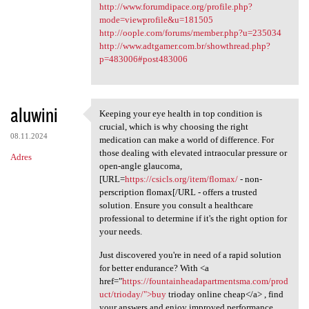
http://www.forumdipace.org/profile.php?
mode=viewprofile&u=181505
http://oople.com/forums/member.php?u=235034
http://www.adtgamer.com.br/showthread.php?
p=483006#post483006
aluwini
Keeping your eye health in top condition is
Keeping your eye health in
crucial, which is why choosing the right
08.11.2024
medication can make a world of difference. For
those dealing with elevated intraocular pressure or
Adres
open-angle glaucoma,
[URL=
https://csicls.org/item/flomax/
- non-
perscription flomax[/URL - offers a trusted
solution. Ensure you consult a healthcare
professional to determine if it's the right option for
your needs.
Just discovered you're in need of a rapid solution
for better endurance? With <a
href="
https://fountainheadapartmentsma.com/prod
uct/trioday/">buy
trioday online cheap</a> , find
your answers and enjoy improved performance