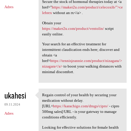
Secure the stock of hormonal therapies today at <a
Adres
href="
https://maker2u.com/product/celecoxib/">ce
lebrex
without an rx</a> .
Obtain your
https://maker2u.com/product/ventolin/
script
easily online.
Your search for an effective treatment for
intermittent claudication ends here; discover and
obtain <a
href=
https://tennisjeannie.com/product/nizagara/>
nizagara</a>
to boost your walking distances with
minimal discomfort.
ukahesi
Regain control of your health by securing your
Regain control of your health
medication without delay.
09.11.2024
[URL=
https://karachigo.com/drugs/cipro/
- cipro
500mg sales[/URL - is your gateway to manage
Adres
conditions efficiently.
Looking for effective solutions for female health