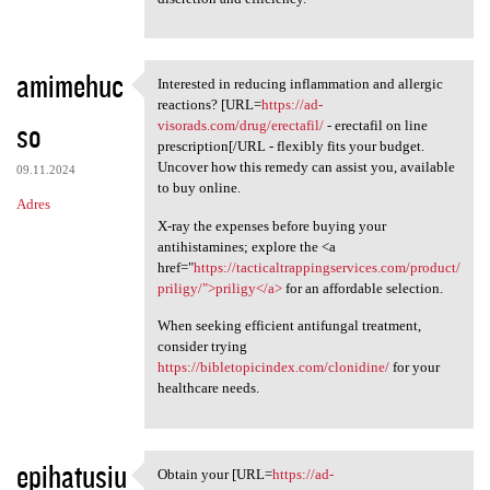
amimehuc
Interested in reducing inflammation and allergic
Interested in reducing
reactions? [URL=
https://ad-
so
visorads.com/drug/erectafil/
- erectafil on line
prescription[/URL - flexibly fits your budget.
Uncover how this remedy can assist you, available
09.11.2024
to buy online.
Adres
X-ray the expenses before buying your
antihistamines; explore the <a
href="
https://tacticaltrappingservices.com/product/
priligy/">priligy</a>
for an affordable selection.
When seeking efficient antifungal treatment,
consider trying
https://bibletopicindex.com/clonidine/
for your
healthcare needs.
epihatusiu
Obtain your [URL=
https://ad-