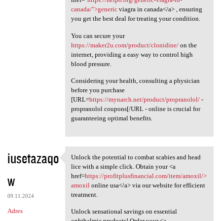
canada/">generic
viagra in canada</a> , ensuring
you get the best deal for treating your condition.
You can secure your
https://maker2u.com/product/clonidine/
on the
internet, providing a easy way to control high
blood pressure.
Considering your health, consulting a physician
before you purchase
[URL=
https://mynarch.net/product/propranolol/
-
propranolol coupons[/URL - online is crucial for
guaranteeing optimal benefits.
iusetazaqo
Unlock the potential to combat scabies and head
Unlock the potential to
lice with a simple click. Obtain your <a
w
href=
https://profitplusfinancial.com/item/amoxil/>
amoxil
online usa</a> via our website for efficient
treatment.
09.11.2024
Adres
Unlock sensational savings on essential
ophthalmic products! Order your <a