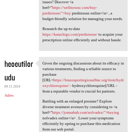
issues? Discover <a
href="
https://wellnowuc.com/buy-
prednisone/">buy
prednisone online</a> , a
budget-friendly solution for managing your needs.
Research the up-to-date
https://karachigo.com/prednisone/
to acquire your
prescription online efficiently and without hassle.
heoeutilor
Given the ongoing discussions about its efficacy in
Given the ongoing discussions
various treatments, finding a reliable source to
udu
purchase
[URL=
https://brazosportregionalfmc.org/item/hydr
oxychloroquine/
- hydroxychloroquine[/URL -
09.11.2024
from a reputable vendor is crucial for patients.
Adres
Battling with an enlarged prostate? Explore
diverse treatment avenues by considering to <a
href="
https://jomsabah.com/nolvadex/">buying
nolvadex online</a> . Lower your symptoms
efficiently by opting to purchase this medication
from our web portal.