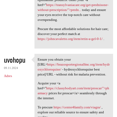
href="
https://transylvaniacare.org/get-prednisone-
without-prescription/">predn...
today and ensure
your eyes receive the top-notch care without
overspending.
Procure the most affordable solutions for hair care;
discover your perfect match at
https://johncavaletto.org/item/retin-a-gel-0-1/
.
uvohopu
Ensure you obtain your
Ensure you obtain your [URL
[URL=
https://brazosportregionalfmc.org/item/hydr
09.11.2024
oxychloroquine/
- hydroxychloroquine best
price[/URL - without risk for malaria prevention.
Adres
Acquire your <a
href="
https://classybodyart.com/item/proscar/">ph
armacy
prices for proscar</a> seamlessly through
the internet.
To procure
https://center4family.com/viagra/
,
explore our reliable source to ensure safety and