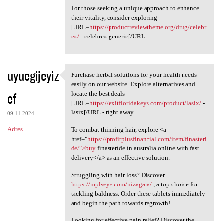
For those seeking a unique approach to enhance
their vitality, consider exploring
[URL=
https://productreviewtheme.org/drug/celebr
ex/
- celebrex generic[/URL - .
uyuegijeyiz
Purchase herbal solutions for your health needs
Purchase herbal solutions for
easily on our website. Explore alternatives and
ef
locate the best deals
[URL=
https://exitfloridakeys.com/product/lasix/
-
lasix[/URL - right away.
09.11.2024
Adres
To combat thinning hair, explore <a
href="
https://profitplusfinancial.com/item/finasteri
de/">buy
finasteride in australia online with fast
delivery</a> as an effective solution.
Struggling with hair loss? Discover
https://mplseye.com/nizagara/
, a top choice for
tackling baldness. Order these tablets immediately
and begin the path towards regrowth!
Looking for effective pain relief? Discover the