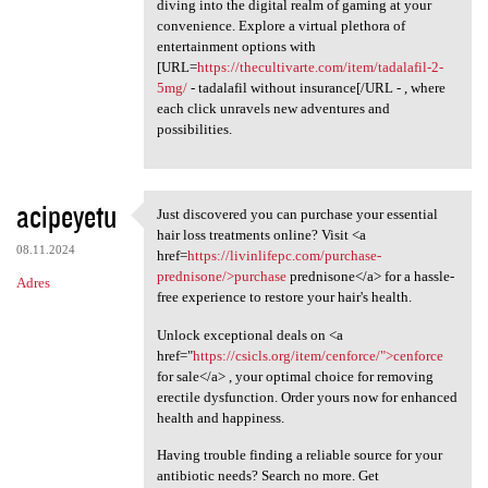
diving into the digital realm of gaming at your
convenience. Explore a virtual plethora of
entertainment options with
[URL=
https://thecultivarte.com/item/tadalafil-2-
5mg/
- tadalafil without insurance[/URL - , where
each click unravels new adventures and
possibilities.
acipeyetu
Just discovered you can purchase your essential
Just discovered you can
hair loss treatments online? Visit <a
08.11.2024
href=
https://livinlifepc.com/purchase-
prednisone/>purchase
prednisone</a> for a hassle-
Adres
free experience to restore your hair's health.
Unlock exceptional deals on <a
href="
https://csicls.org/item/cenforce/">cenforce
for sale</a> , your optimal choice for removing
erectile dysfunction. Order yours now for enhanced
health and happiness.
Having trouble finding a reliable source for your
antibiotic needs? Search no more. Get