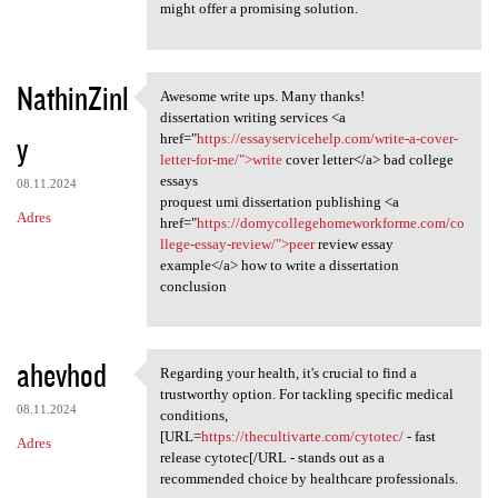
might offer a promising solution.
NathinZinl
Awesome write ups. Many thanks!
Awesome write ups. Many
dissertation writing services <a
y
href="
https://essayservicehelp.com/write-a-cover-
letter-for-me/">write
cover letter</a> bad college
essays
08.11.2024
proquest umi dissertation publishing <a
Adres
href="
https://domycollegehomeworkforme.com/co
llege-essay-review/">peer
review essay
example</a> how to write a dissertation
conclusion
ahevhod
Regarding your health, it's crucial to find a
Regarding your health, it's
trustworthy option. For tackling specific medical
08.11.2024
conditions,
[URL=
https://thecultivarte.com/cytotec/
- fast
Adres
release cytotec[/URL - stands out as a
recommended choice by healthcare professionals.