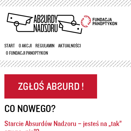
Przejdź
do
treści
START
O AKCJI
REGULAMIN
AKTUALNOŚCI
O FUNDACJI PANOPTYKON
CO NOWEGO?
Starcie Absurdów Nadzoru – jesteś na „tak”