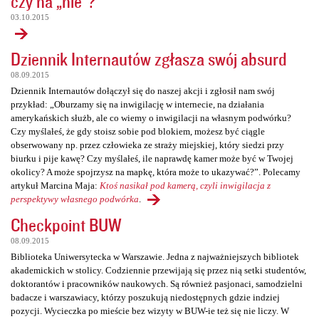
czy na „nie”?
03.10.2015
Dziennik Internautów zgłasza swój absurd
08.09.2015
Dziennik Internautów dołączył się do naszej akcji i zgłosił nam swój
przykład: „Oburzamy się na inwigilację w internecie, na działania
amerykańskich służb, ale co wiemy o inwigilacji na własnym podwórku?
Czy myślałeś, że gdy stoisz sobie pod blokiem, możesz być ciągle
obserwowany np. przez człowieka ze straży miejskiej, który siedzi przy
biurku i pije kawę? Czy myślałeś, ile naprawdę kamer może być w Twojej
okolicy? A może spojrzysz na mapkę, która może to ukazywać?”. Polecamy
artykuł Marcina Maja:
Ktoś nasikał pod kamerą, czyli inwigilacja z
perspektywy własnego podwórka
.
Checkpoint BUW
08.09.2015
Biblioteka Uniwersytecka w Warszawie. Jedna z najważniejszych bibliotek
akademickich w stolicy. Codziennie przewijają się przez nią setki studentów,
doktorantów i pracowników naukowych. Są również pasjonaci, samodzielni
badacze i warszawiacy, którzy poszukują niedostępnych gdzie indziej
pozycji. Wycieczka po mieście bez wizyty w BUW-ie też się nie liczy. W