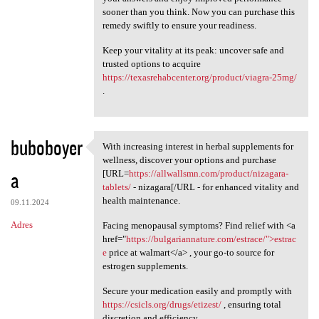
sooner than you think. Now you can purchase this
remedy swiftly to ensure your readiness.
Keep your vitality at its peak: uncover safe and
trusted options to acquire
https://texasrehabcenter.org/product/viagra-25mg/
.
buboboyer
With increasing interest in herbal supplements for
With increasing interest in
wellness, discover your options and purchase
a
[URL=
https://allwallsmn.com/product/nizagara-
tablets/
- nizagara[/URL - for enhanced vitality and
health maintenance.
09.11.2024
Adres
Facing menopausal symptoms? Find relief with <a
href="
https://bulgariannature.com/estrace/">estrac
e
price at walmart</a> , your go-to source for
estrogen supplements.
Secure your medication easily and promptly with
https://csicls.org/drugs/etizest/
, ensuring total
discretion and efficiency.