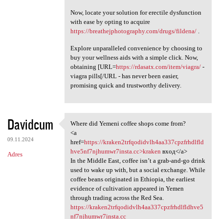
Now, locate your solution for erectile dysfunction
with ease by opting to acquire
https://breathejphotography.com/drugs/fildena/
.
Explore unparalleled convenience by choosing to
buy your wellness aids with a simple click. Now,
obtaining [URL=
https://rdasatx.com/item/viagra/
-
viagra pills[/URL - has never been easier,
promising quick and trustworthy delivery.
Davidcum
Where did Yemeni coffee shops come from?
Where did Yemeni coffee shops
<a
09.11.2024
href=
https://kraken2trfqodidvlh4aa337cpzfrhdlfld
hve5nf7njhumwr7insta.cc>kraken
вход</a>
Adres
In the Middle East, coffee isn’t a grab-and-go drink
used to wake up with, but a social exchange. While
coffee beans originated in Ethiopia, the earliest
evidence of cultivation appeared in Yemen
through trading across the Red Sea.
https://kraken2trfqodidvlh4aa337cpzfrhdlfldhve5
nf7njhumwr7insta.cc