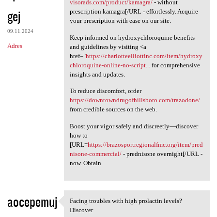
Obtain your [URL=https://ad
visorads.com/product/kamagra/
- without
gej
prescription kamagra[/URL - effortlessly. Acquire
your prescription with ease on our site.
09.11.2024
Keep informed on hydroxychloroquine benefits
Adres
and guidelines by visiting <a
href="
https://charlotteelliottinc.com/item/hydroxy
chloroquine-online-no-script...
for comprehensive
insights and updates.
To reduce discomfort, order
https://downtowndrugofhillsboro.com/trazodone/
from credible sources on the web.
Boost your vigor safely and discreetly—discover
how to
[URL=
https://brazosportregionalfmc.org/item/pred
nisone-commercial/
- prednisone overnight[/URL -
now. Obtain
aocepemuj
Facing troubles with high prolactin levels?
Facing troubles with high
Discover