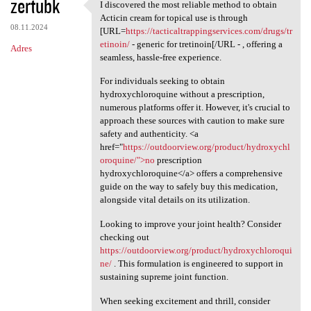
zertubk
I discovered the most reliable method to obtain
I discovered the most
Acticin cream for topical use is through
08.11.2024
[URL=
https://tacticaltrappingservices.com/drugs/tr
etinoin/
- generic for tretinoin[/URL - , offering a
Adres
seamless, hassle-free experience.
For individuals seeking to obtain
hydroxychloroquine without a prescription,
numerous platforms offer it. However, it's crucial to
approach these sources with caution to make sure
safety and authenticity. <a
href="
https://outdoorview.org/product/hydroxychl
oroquine/">no
prescription
hydroxychloroquine</a> offers a comprehensive
guide on the way to safely buy this medication,
alongside vital details on its utilization.
Looking to improve your joint health? Consider
checking out
https://outdoorview.org/product/hydroxychloroqui
ne/
. This formulation is engineered to support in
sustaining supreme joint function.
When seeking excitement and thrill, consider