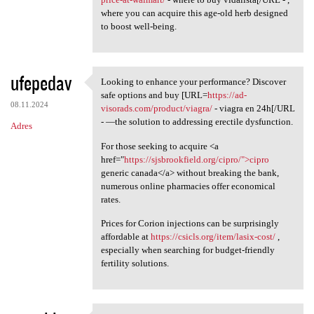
where you can acquire this age-old herb designed
to boost well-being.
ufepedav
Looking to enhance your performance? Discover
Looking to enhance your
safe options and buy [URL=
https://ad-
08.11.2024
visorads.com/product/viagra/
- viagra en 24h[/URL
- —the solution to addressing erectile dysfunction.
Adres
For those seeking to acquire <a
href="
https://sjsbrookfield.org/cipro/">cipro
generic canada</a> without breaking the bank,
numerous online pharmacies offer economical
rates.
Prices for Corion injections can be surprisingly
affordable at
https://csicls.org/item/lasix-cost/
,
especially when searching for budget-friendly
fertility solutions.