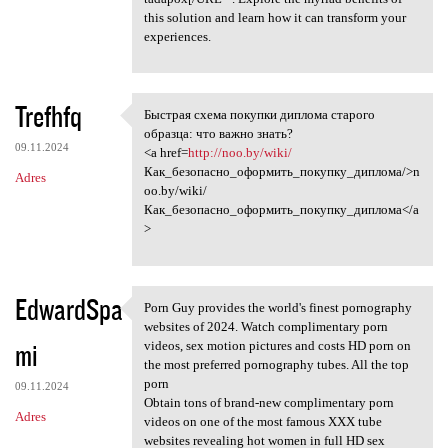
this solution and learn how it can transform your
experiences.
Trefhfq
Быстрая схема покупки диплома старого
Быстрая схема покупки диплома
образца: что важно знать?
09.11.2024
<a href=
http://noo.by/wiki/
Как_безопасно_оформить_покупку_диплома/>n
Adres
oo.by/wiki/
Как_безопасно_оформить_покупку_диплома</a
>
EdwardSpa
Porn Guy provides the world's finest pornography
Porn Guy provides the world's
websites of 2024. Watch complimentary porn
mi
videos, sex motion pictures and costs HD porn on
the most preferred pornography tubes. All the top
porn
09.11.2024
Obtain tons of brand-new complimentary porn
Adres
videos on one of the most famous XXX tube
websites revealing hot women in full HD sex