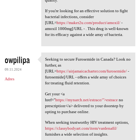
quality.
If you're looking for an effective solution to fight
bacterial infections, consider
[URL=
https://maker2u.com/product/amoxil/
-
amoxil 1000mg[/URL - . This drug is well-known
for its efficacy against a wide array of bacteria.
owpilipa
Seeking to secure Furosemide in Canada? Look no
Seeking to secure Furosemide
further, as
09.11.2024
[URL=
https://airjamaicacharter.com/furosemide/
-
furosemide[/URL - offers a wide array of choices
Adres
for treating fluid retention.
Get your <a
href="
https://mynarch.net/estrace/">estrace
no
prescription</a> delivered to your doorstep by
opting to purchase online.
When seeking trustworthy HIV treatment options,
https://classybodyart.com/item/vardenafil/
furnishes a wide selection of insights.