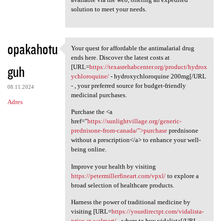
solution to meet your needs.
opakahotu
Your quest for affordable the antimalarial drug
Your quest for affordable the
ends here. Discover the latest costs at
guh
[URL=
https://texasrehabcenter.org/product/hydrox
ychloroquine/
- hydroxychloroquine 200mg[/URL
- , your preferred source for budget-friendly
08.11.2024
medicinal purchases.
Adres
Purchase the <a
href="
https://sunlightvillage.org/generic-
prednisone-from-canada/">purchase
prednisone
without a prescription</a> to enhance your well-
being online.
Improve your health by visiting
https://petermillerfineart.com/vpxl/
to explore a
broad selection of healthcare products.
Harness the power of traditional medicine by
visiting [URL=
https://yourdirectpt.com/vidalista-
price-at-walmart/
- where to buy vidalista[/URL - ,