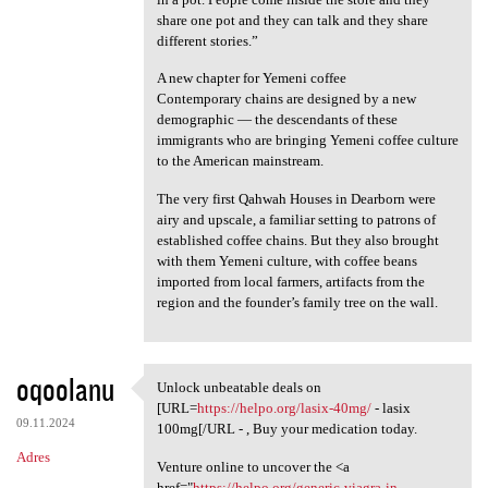
share one pot and they can talk and they share
different stories.”
A new chapter for Yemeni coffee
Contemporary chains are designed by a new
demographic — the descendants of these
immigrants who are bringing Yemeni coffee culture
to the American mainstream.
The very first Qahwah Houses in Dearborn were
airy and upscale, a familiar setting to patrons of
established coffee chains. But they also brought
with them Yemeni culture, with coffee beans
imported from local farmers, artifacts from the
region and the founder’s family tree on the wall.
oqoolanu
Unlock unbeatable deals on
Unlock unbeatable deals on
[URL=
https://helpo.org/lasix-40mg/
- lasix
09.11.2024
100mg[/URL - , Buy your medication today.
Adres
Venture online to uncover the <a
href="
https://helpo.org/generic-viagra-in-