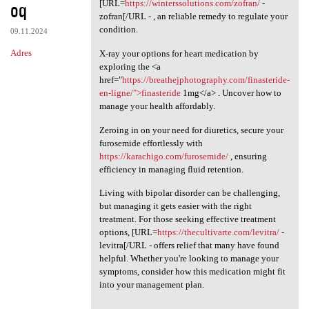
oq
[URL=
https://winterssolutions.com/zofran/
-
zofran[/URL - , an reliable remedy to regulate your
condition.
09.11.2024
Adres
X-ray your options for heart medication by
exploring the <a
href="
https://breathejphotography.com/finasteride-
en-ligne/">finasteride
1mg</a> . Uncover how to
manage your health affordably.
Zeroing in on your need for diuretics, secure your
furosemide effortlessly with
https://karachigo.com/furosemide/
, ensuring
efficiency in managing fluid retention.
Living with bipolar disorder can be challenging,
but managing it gets easier with the right
treatment. For those seeking effective treatment
options, [URL=
https://thecultivarte.com/levitra/
-
levitra[/URL - offers relief that many have found
helpful. Whether you're looking to manage your
symptoms, consider how this medication might fit
into your management plan.