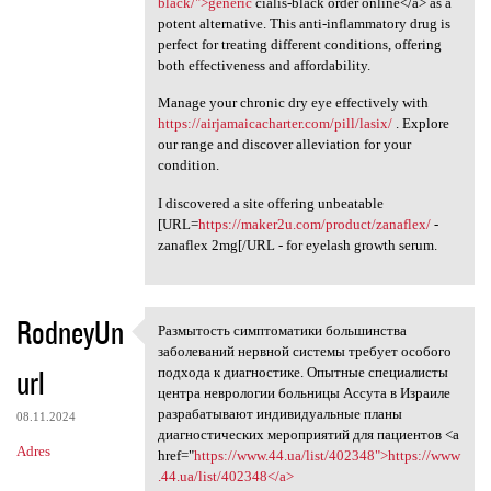
black/">generic
cialis-black order online</a> as a
potent alternative. This anti-inflammatory drug is
perfect for treating different conditions, offering
both effectiveness and affordability.
Manage your chronic dry eye effectively with
https://airjamaicacharter.com/pill/lasix/
. Explore
our range and discover alleviation for your
condition.
I discovered a site offering unbeatable
[URL=
https://maker2u.com/product/zanaflex/
-
zanaflex 2mg[/URL - for eyelash growth serum.
RodneyUn
Размытость симптоматики большинства
Размытость симптоматики
заболеваний нервной системы требует особого
url
подхода к диагностике. Опытные специалисты
центра неврологии больницы Ассута в Израиле
разрабатывают индивидуальные планы
08.11.2024
диагностических мероприятий для пациентов <a
Adres
href="
https://www.44.ua/list/402348">https://www
.44.ua/list/402348</a>