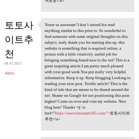
저토토</a>
토토사
Youre so awesome! I don’t intend Ive read
Youre so awesome! I don’t
anything similar to this prior to. So wonderful to
이트추
find someone with some original thoughts on this
subject. realy thank you for starting this up. this
website is something that is required online, a
천
person with a little creativity. useful job for
bringing something brand-new to the net! This is a
08.01.2023
great inspiring article.I am pretty much pleased
with your good work.You put really very helpful
Adres
information. Keep it up. Keep blogging Looking to
reading your next post. Terrific article! This is the
kind of info that are meant to be shared around the
net. Shame on Google for not positioning this post
higher! Come on over and visit my website. Nice
blog here! Thanks =)| <a
href="
https://www.totomart365.com/">
토토사이트
추천</a>