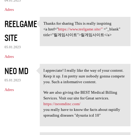
04.01.2023
Adres
REELGAME
Thanks for sharing This is really inspiring
Thanks for sharing This is
<a href="
https://www.reelgame.site/"
="_blank"
SITE
title="릴게임사이트">릴게임사이트</a>
05.01.2023
Adres
NEO MD
I appreciate! I really like the way of your content.
I appreciate! I really like
Keep it up. I m pretty sure nobody gonna compete
05.01.2023
you. Such a informative content.
Adres
We are also giving the BEST Medical Billing
Services. Visit our site for Great services.
https://neomdinc.com/
you really have to know the facts about rapidly
spreading diseases "dysuria icd 10"