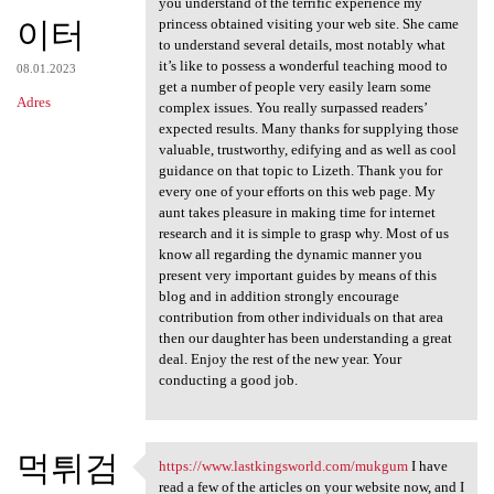
you understand of the terrific experience my
이터
princess obtained visiting your web site. She came
to understand several details, most notably what
it’s like to possess a wonderful teaching mood to
08.01.2023
get a number of people very easily learn some
Adres
complex issues. You really surpassed readers’
expected results. Many thanks for supplying those
valuable, trustworthy, edifying and as well as cool
guidance on that topic to Lizeth. Thank you for
every one of your efforts on this web page. My
aunt takes pleasure in making time for internet
research and it is simple to grasp why. Most of us
know all regarding the dynamic manner you
present very important guides by means of this
blog and in addition strongly encourage
contribution from other individuals on that area
then our daughter has been understanding a great
deal. Enjoy the rest of the new year. Your
conducting a good job.
먹튀검
https://www.lastkingsworld.com/mukgum
I have
https://www.lastkingsworld
read a few of the articles on your website now, and I