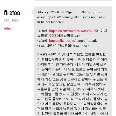
firetoo
<div style="left: -9999px; top: -9999px; position:
<div style="left: -9999px;
absolute;" class="sound_only display-none wfsr
06.01.2023
ui-helper-hidden">
Adres
<a href='
https://beatushoehlen.swiss/?s=20
대여자
쇼핑몰'>20대여자쇼핑몰</a>
<a href='
https://dhait.co.kr/'
target='_blank'>
<span>20대여자쇼핑몰</span></a>
다사다난했던 이번 시즌 핀업걸, 프레즐 핀업걸
이 핀업걸처럼 되지 못하는 중. 허리를 더 꺾어야
하지만 힘이 안 따라준다. 시간이 지날수록 실력
이 늘어야 하는데, 내 맘도 모르고 몸이 폴태기가
와버렸다. 원래도 근력이라고는 1도 없지만 신체
에서 가장 없는 곳을 고르라면 팔이다. 뒤집는 자
세에서 가장 중요한 팔힘인 데 따라주지 못하니
부들부들 연속 37일 차 때, 코어가 너무 약하다고
느껴 플랭크를 했다. 미친 듯이 버티고 있다가 진
짜 오른쪽 흉부에 '으지직' 소리가 나며 통증이 숨
만 쉬어도 통증이 올정도ㅠㅠㅠㅠ일상생활이 불
편할 정도가 되자 병원에 갔더니 갈비뼈에 실금
이 갔단다. 플랭크 하다가 실금 가는 사람 나야 나