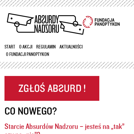
Przejdź
do
treści
START
O AKCJI
REGULAMIN
AKTUALNOŚCI
O FUNDACJI PANOPTYKON
CO NOWEGO?
Starcie Absurdów Nadzoru – jesteś na „tak”