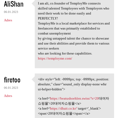
AliShan
I am ali, co.founder of TemployMe connects
I am ali, co.founder of
skilled talented Temployees with Temployers who
06.01.2023
need their work to be done easily and
PERFECTLY!
Adres
TemployMe is a local marketplace for services and
freelancers that was primarily established to
combat unemployment
by giving untapped talent the chance to showcase
and use their abilities and provide them to various
service seekers
who are looking for these capabilities.
https://temployme.com/
firetoo
<div style="left: -9999px; top: -9999px; position:
<div style="left: -9999px;
absolute;" class="sound_only display-none wfsr
06.01.2023
ui-helper-hidden">
Adres
<a href='
https://beatushoehlen.swiss/?s=20
대여자
쇼핑몰'>20대여자쇼핑몰</a>
<a href='
https://dhait.co.kr/'
target='_blank'>
<span>20대여자쇼핑몰</span></a>