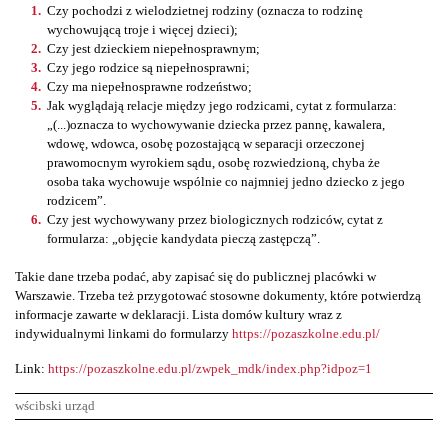
Czy pochodzi z wielodzietnej rodziny (oznacza to rodzinę
wychowującą troje i więcej dzieci);
Czy jest dzieckiem niepełnosprawnym;
Czy jego rodzice są niepełnosprawni;
Czy ma niepełnosprawne rodzeństwo;
Jak wyglądają relacje między jego rodzicami, cytat z formularza:
„(...)oznacza to wychowywanie dziecka przez pannę, kawalera,
wdowę, wdowca, osobę pozostającą w separacji orzeczonej
prawomocnym wyrokiem sądu, osobę rozwiedzioną, chyba że
osoba taka wychowuje wspólnie co najmniej jedno dziecko z jego
rodzicem”.
Czy jest wychowywany przez biologicznych rodziców, cytat z
formularza: „objęcie kandydata pieczą zastępczą”.
Takie dane trzeba podać, aby zapisać się do publicznej placówki w
Warszawie. Trzeba też przygotować stosowne dokumenty, które potwierdzą
informacje zawarte w deklaracji. Lista domów kultury wraz z
indywidualnymi linkami do formularzy
https://pozaszkolne.edu.pl/
Link:
https://pozaszkolne.edu.pl/zwpek_mdk/index.php?idpoz=1
wścibski urząd