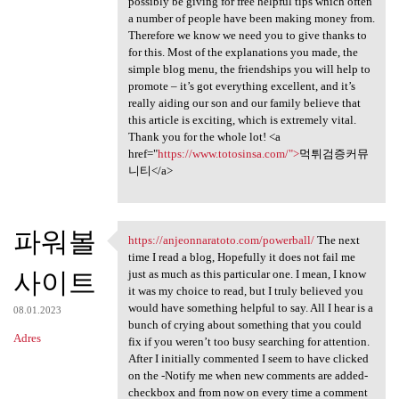
possibly be giving for free helpful tips which often
a number of people have been making money from.
Therefore we know we need you to give thanks to
for this. Most of the explanations you made, the
simple blog menu, the friendships you will help to
promote – it’s got everything excellent, and it’s
really aiding our son and our family believe that
this article is exciting, which is extremely vital.
Thank you for the whole lot! <a
href="
https://www.totosinsa.com/">
먹튀검증커뮤
니티</a>
파워볼
https://anjeonnaratoto.com/powerball/
The next
https://anjeonnaratoto.com
time I read a blog, Hopefully it does not fail me
사이트
just as much as this particular one. I mean, I know
it was my choice to read, but I truly believed you
would have something helpful to say. All I hear is a
08.01.2023
bunch of crying about something that you could
Adres
fix if you weren’t too busy searching for attention.
After I initially commented I seem to have clicked
on the -Notify me when new comments are added-
checkbox and from now on every time a comment