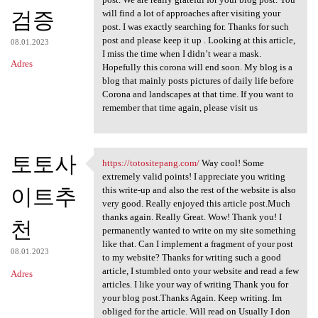
검증
will find a lot of approaches after visiting your
post. I was exactly searching for. Thanks for such
post and please keep it up . Looking at this article,
08.01.2023
I miss the time when I didn’t wear a mask.
Adres
Hopefully this corona will end soon. My blog is a
blog that mainly posts pictures of daily life before
Corona and landscapes at that time. If you want to
remember that time again, please visit us
토토사
https://totositepang.com/
Way cool! Some
https://totositepang.com/ Way
extremely valid points! I appreciate you writing
이트추
this write-up and also the rest of the website is also
very good. Really enjoyed this article post.Much
thanks again. Really Great. Wow! Thank you! I
천
permanently wanted to write on my site something
like that. Can I implement a fragment of your post
08.01.2023
to my website? Thanks for writing such a good
article, I stumbled onto your website and read a few
Adres
articles. I like your way of writing Thank you for
your blog post.Thanks Again. Keep writing. Im
obliged for the article. Will read on Usually I don