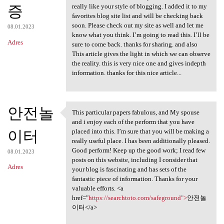
증
really like your style of blogging. I added it to my
favorites blog site list and will be checking back
soon. Please check out my site as well and let me
08.01.2023
know what you think. I’m going to read this. I’ll be
Adres
sure to come back. thanks for sharing. and also
This article gives the light in which we can observe
the reality. this is very nice one and gives indepth
information. thanks for this nice article...
안전놀
This particular papers fabulous, and My spouse
This particular papers
and i enjoy each of the perform that you have
이터
placed into this. I’m sure that you will be making a
really useful place. I has been additionally pleased.
Good perform! Keep up the good work; I read few
08.01.2023
posts on this website, including I consider that
Adres
your blog is fascinating and has sets of the
fantastic piece of information. Thanks for your
valuable efforts. <a
href="
https://searchtoto.com/safeground">
안전놀
이터</a>