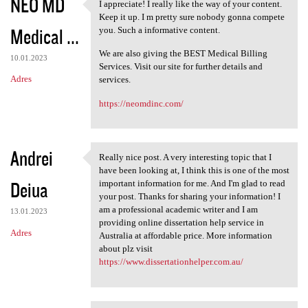
NEO MD
I appreciate! I really like the way of your content.
I appreciate! I really like
Keep it up. I m pretty sure nobody gonna compete
Medical ...
you. Such a informative content.
We are also giving the BEST Medical Billing
10.01.2023
Services. Visit our site for further details and
Adres
services.
https://neomdinc.com/
Andrei
Really nice post. A very interesting topic that I
Really nice post. A very
have been looking at, I think this is one of the most
Deiua
important information for me. And I'm glad to read
your post. Thanks for sharing your information! I
am a professional academic writer and I am
13.01.2023
providing online dissertation help service in
Adres
Australia at affordable price. More information
about plz visit
https://www.dissertationhelper.com.au/