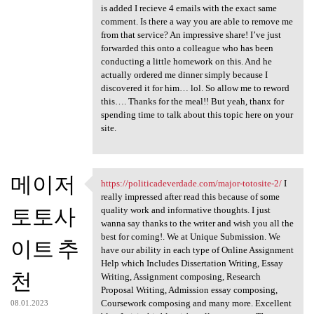
is added I recieve 4 emails with the exact same
comment. Is there a way you are able to remove me
from that service? An impressive share! I’ve just
forwarded this onto a colleague who has been
conducting a little homework on this. And he
actually ordered me dinner simply because I
discovered it for him… lol. So allow me to reword
this…. Thanks for the meal!! But yeah, thanx for
spending time to talk about this topic here on your
site.
메이저
https://politicadeverdade.com/major-totosite-2/
I
https://politicadeverdade.com
really impressed after read this because of some
토토사
quality work and informative thoughts. I just
wanna say thanks to the writer and wish you all the
best for coming!. We at Unique Submission. We
이트 추
have our ability in each type of Online Assignment
Help which Includes Dissertation Writing, Essay
천
Writing, Assignment composing, Research
Proposal Writing, Admission essay composing,
Coursework composing and many more. Excellent
08.01.2023