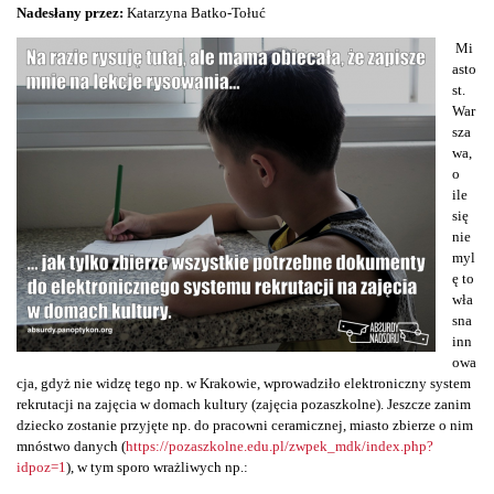
Nadesłany przez:
Katarzyna Batko-Tołuć
Mi
asto
st.
War
sza
wa,
o
ile
się
nie
myl
ę to
wła
sna
inn
owa
cja, gdyż nie widzę tego np. w Krakowie, wprowadziło elektroniczny system
rekrutacji na zajęcia w domach kultury (zajęcia pozaszkolne). Jeszcze zanim
dziecko zostanie przyjęte np. do pracowni ceramicznej, miasto zbierze o nim
mnóstwo danych (
https://pozaszkolne.edu.pl/zwpek_mdk/index.php?
idpoz=1
), w tym sporo wrażliwych np.: