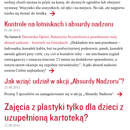
wolnej chwili można tu pójść na kawę, do słynnych ogrodów lub obejrzeć
wystawę. Wszystko dla wszystkich, od ręki i na miejscu. No tak, ale najpierw
trzeba się dostać do środka.
Kontrole na lotniskach i absurdy nadzoru
01.09.2015
Na łamach
Dziennika Opinii, Katarzyna Szymielewicz przedstawia swój
absurd nadzoru – kontrole na lotniskach
: „Dokładnie ten sam przedmiot –
ładowarka, kawałek kabla, but na podwyższonej podeszwie, pasek, kawałek
metalu gdzieś przy ciele, czy coś w kształcie tuby – raz uruchamia sygnał
ostrzegawczy i oznacza stracone 15 minut na dodatkowe sprawdzenie, a
innym razem okazuje się zupełnie niewidzialny”. A jaki absurd nadzoru
uwiera Ciebie najbardziej?
Jak wziąć udział w akcji „Absurdy Nadzoru"?
25.08.2015
Poznaj 5 sposobów na zaangażowanie się w akcję „Absurdy Nadzoru".
Zajęcia z plastyki tylko dla dzieci z
uzupełnioną kartoteką?
11.09.2015