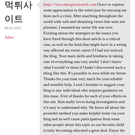
먹튀사
https://www.meogtwisearch.com
I have to express
https://www.meogtwisearch.com
some appreciation to the writer just for rescuing me
이트
from such a crisis. After searching throughout the
world wide web and obtaining views that were not
pleasant, I assumed my entire life was over.
08.01.2023
Existing minus the strategies to the issues you
Adres
have fixed through this short article is a critical
case, as well as the kind that might have in a wrong
way affected my entire career if I had not noticed
the blog. Your main skills and kindness in taking
care of everything was very useful. I don’t know
what I would’ve done if I hadn’t discovered such a
thing like this. It’s possible to now relish my future.
Thanks for your time very much for your reliable
and sensible help. I won’t hesitate to suggest your
blog to any individual who requires guidance on
this issue. A lot of thanks for each of your efforts on
this site. Kim really loves doing investigation and
it’s easy to understand why. We know all about the
powerful method you make helpful items via your
blog and as well cause participation from some
other people about this topic so our favorite child
is truly becoming educated a great deal. Enjoy the