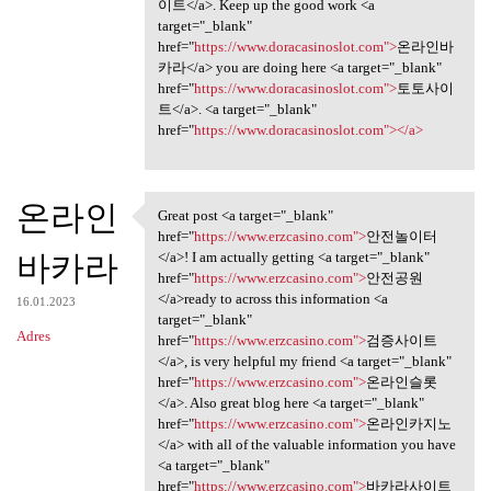
이트</a>. Keep up the good work <a
target="_blank"
href="
https://www.doracasinoslot.com">
온라인바
카라</a> you are doing here <a target="_blank"
href="
https://www.doracasinoslot.com">
토토사이
트</a>. <a target="_blank"
href="
https://www.doracasinoslot.com"></a>
온라인
Great post <a target="_blank"
Great post <a target="_blank"
href="
https://www.erzcasino.com">
안전놀이터
바카라
</a>! I am actually getting <a target="_blank"
href="
https://www.erzcasino.com">
안전공원
</a>ready to across this information <a
16.01.2023
target="_blank"
Adres
href="
https://www.erzcasino.com">
검증사이트
</a>, is very helpful my friend <a target="_blank"
href="
https://www.erzcasino.com">
온라인슬롯
</a>. Also great blog here <a target="_blank"
href="
https://www.erzcasino.com">
온라인카지노
</a> with all of the valuable information you have
<a target="_blank"
href="
https://www.erzcasino.com">
바카라사이트