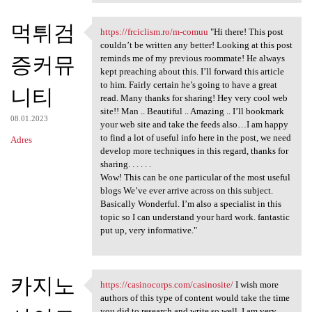
먹튀검
https://frciclism.ro/m-comuu
"Hi there! This post
https://frciclism.ro/m-comuu
couldn’t be written any better! Looking at this post
증커뮤
reminds me of my previous roommate! He always
kept preaching about this. I’ll forward this article
to him. Fairly certain he’s going to have a great
니티
read. Many thanks for sharing! Hey very cool web
site!! Man .. Beautiful .. Amazing .. I’ll bookmark
08.01.2023
your web site and take the feeds also…I am happy
to find a lot of useful info here in the post, we need
Adres
develop more techniques in this regard, thanks for
sharing. . . . . .
Wow! This can be one particular of the most useful
blogs We’ve ever arrive across on this subject.
Basically Wonderful. I’m also a specialist in this
topic so I can understand your hard work. fantastic
put up, very informative."
카지노
https://casinocorps.com/casinosite/
I wish more
https://casinocorps.com
authors of this type of content would take the time
you did to research and write so well. I am very