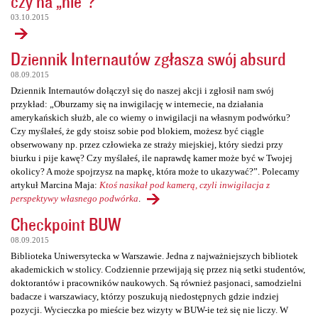
czy na „nie”?
03.10.2015
Dziennik Internautów zgłasza swój absurd
08.09.2015
Dziennik Internautów dołączył się do naszej akcji i zgłosił nam swój
przykład: „Oburzamy się na inwigilację w internecie, na działania
amerykańskich służb, ale co wiemy o inwigilacji na własnym podwórku?
Czy myślałeś, że gdy stoisz sobie pod blokiem, możesz być ciągle
obserwowany np. przez człowieka ze straży miejskiej, który siedzi przy
biurku i pije kawę? Czy myślałeś, ile naprawdę kamer może być w Twojej
okolicy? A może spojrzysz na mapkę, która może to ukazywać?”. Polecamy
artykuł Marcina Maja:
Ktoś nasikał pod kamerą, czyli inwigilacja z
perspektywy własnego podwórka
.
Checkpoint BUW
08.09.2015
Biblioteka Uniwersytecka w Warszawie. Jedna z najważniejszych bibliotek
akademickich w stolicy. Codziennie przewijają się przez nią setki studentów,
doktorantów i pracowników naukowych. Są również pasjonaci, samodzielni
badacze i warszawiacy, którzy poszukują niedostępnych gdzie indziej
pozycji. Wycieczka po mieście bez wizyty w BUW-ie też się nie liczy. W