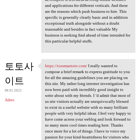
and applications for different verticals. And these
are the reasons which push business to hire. This
specific is generally clearly basic and in addition
exceptional truth alongside without a doubt
reasonable and besides in fact valuable My
business is seeking find ahead of time intended for
this particular helpful stuffs.
토토사
https://tossmantoto.com/
I really wanted to
https://tossmantoto.com/ I
compose a brief remark to express gratitude to you
이트
for all the amazing guidelines you are placing on
this site. My rather long internet investigation has
now been paid with incredibly good insight to
08.01.2023
write about with my friends. I ‘d admit that most of
Adres
us site visitors actually are unequivocally blessed
to exist in a useful website with so many brilliant
people with very helpful ideas. I feel very happy to
have come across your weblog and look forward to
so many more cool times reading here. Thanks
once more for a lot of things. I have to voice my
passion for your kind-heartedness for visitors who