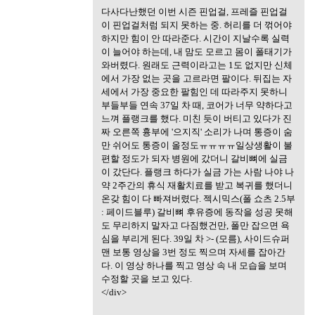
다사다난했던 이번 시즌 핀업걸, 프레즐 핀업걸
이 핀업걸처럼 되지 못하는 중. 허리를 더 꺾어야
하지만 힘이 안 따라준다. 시간이 지날수록 실력
이 늘어야 하는데, 내 맘도 모르고 몸이 폴태기가
와버렸다. 원래도 근력이라고는 1도 없지만 신체
에서 가장 없는 곳을 고르라면 팔이다. 뒤집는 자
세에서 가장 중요한 팔힘인 데 따라주지 못하니
부들부들 연속 37일 차 때, 코어가 너무 약하다고
느껴 플랭크를 했다. 미친 듯이 버티고 있다가 진
짜 오른쪽 흉부에 '으지직' 소리가 나며 통증이 숨
만 쉬어도 통증이 올정도ㅠㅠㅠㅠ일상생활이 불
편할 정도가 되자 병원에 갔더니 갈비뼈에 실금
이 갔단다. 플랭크 하다가 실금 가는 사람 나야 나
약 2주간의 휴식 재활치료를 받고 복귀를 했더니
온갖 힘이 다 빠져버렸다. 젝시믹스(폴 쇼츠 2.5부
: 페이드블루) 갈비뼈 후유증에 동작을 성공 못해
도 무리하지 말자고 다짐했건만, 폴만 잡으면 욕
심을 부리게 된다. 39일 차 >- (모름), 사이드슈퍼
맨 보통 영상을 3번 정도 찍으며 자세를 잡아간
다. 이 영상 하나를 찍고 영상 속 내 모습을 보며
수정할 곳을 보고 있다.
</div>