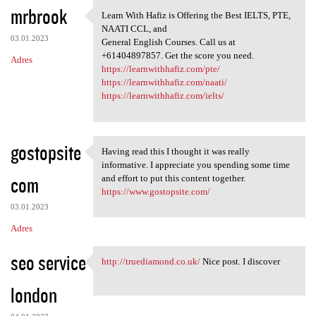
K
mrbrook
Learn With Hafiz is Offering the Best IELTS, PTE,
Learn With Hafiz is Offering
o
NAATI CCL, and
03.01.2023
m
General English Courses. Call us at
+61404897857. Get the score you need.
Adres
e
https://learnwithhafiz.com/pte/
n
https://learnwithhafiz.com/naati/
https://learnwithhafiz.com/ielts/
t
a
r
gostopsite
Having read this I thought it was really
Having read this I thought it
z
informative. I appreciate you spending some time
com
and effort to put this content together.
e
https://www.gostopsite.com/
03.01.2023
Adres
seo service
http://truediamond.co.uk/
Nice post. I discover
http://truediamond.co.uk/
london