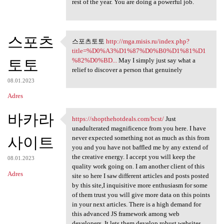
rest of the year. You are doing a powerful job.
스포츠
스포츠토토
http://mga.misis.ru/index.php?
스포츠토토 http://mga.misis.ru
title=%D0%A3%D1%87%D0%B0%D1%81%D1
토토
%82%D0%BD...
May I simply just say what a
relief to discover a person that genuinely
08.01.2023
Adres
바카라
https://shopthehotdeals.com/bcst/
Just
https://shopthehotdeals.com
unadulterated magnificence from you here. I have
사이트
never expected something not as much as this from
you and you have not baffled me by any extend of
the creative energy. I accept you will keep the
08.01.2023
quality work going on. I am another client of this
Adres
site so here I saw different articles and posts posted
by this site,I inquisitive more enthusiasm for some
of them trust you will give more data on this points
in your next articles. There is a high demand for
this advanced JS framework among web
developers. It lets them develop robust websites