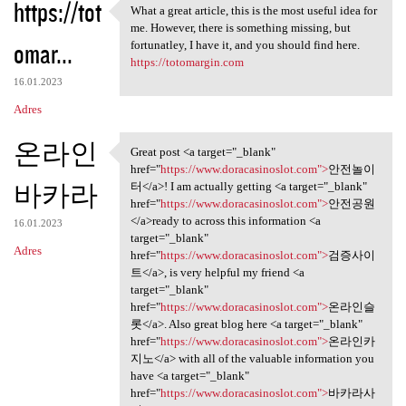
https://tot
What a great article, this is the most useful idea for
What a great article, this is
me. However, there is something missing, but
omar...
fortunatley, I have it, and you should find here.
https://totomargin.com
16.01.2023
Adres
온라인
Great post <a target="_blank"
Great post <a target="_blank"
href="
https://www.doracasinoslot.com">
안전놀이
바카라
터</a>! I am actually getting <a target="_blank"
href="
https://www.doracasinoslot.com">
안전공원
</a>ready to across this information <a
16.01.2023
target="_blank"
Adres
href="
https://www.doracasinoslot.com">
검증사이
트</a>, is very helpful my friend <a
target="_blank"
href="
https://www.doracasinoslot.com">
온라인슬
롯</a>. Also great blog here <a target="_blank"
href="
https://www.doracasinoslot.com">
온라인카
지노</a> with all of the valuable information you
have <a target="_blank"
href="
https://www.doracasinoslot.com">
바카라사