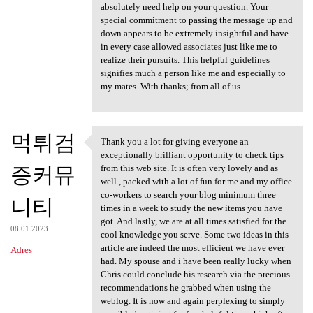
absolutely need help on your question. Your
special commitment to passing the message up and
down appears to be extremely insightful and have
in every case allowed associates just like me to
realize their pursuits. This helpful guidelines
signifies much a person like me and especially to
my mates. With thanks; from all of us.
먹튀검
Thank you a lot for giving everyone an
Thank you a lot for giving
exceptionally brilliant opportunity to check tips
증커뮤
from this web site. It is often very lovely and as
well , packed with a lot of fun for me and my office
co-workers to search your blog minimum three
니티
times in a week to study the new items you have
got. And lastly, we are at all times satisfied for the
08.01.2023
cool knowledge you serve. Some two ideas in this
article are indeed the most efficient we have ever
Adres
had. My spouse and i have been really lucky when
Chris could conclude his research via the precious
recommendations he grabbed when using the
weblog. It is now and again perplexing to simply