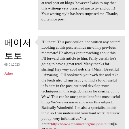
at read post on blogs, however I wish to say that
this write-up very pressured me to try and do it!
Your writing style has been surprised me. Thanks,
quite nice post.
메이저
"Hi there! This post couldn’t be written any better!
"Hi there! This post couldn’t
Looking at this post reminds me of my previous
토토
roommate! He always kept preaching about this.
I’ll forward this article to him. Fairly certain he’s
going to have a great read. Many thanks for
08.01.2023
sharing! Hey very cool web site!! Man .. Beautiful
Adres
.. Amazing .. I’ll bookmark your web site and take
the feeds also…I am happy to find a lot of useful
info here in the post, we need develop more
techniques in this regard, thanks for sharing. . . . . .
Wow! This can be one particular of the most useful
blogs We’ve ever arrive across on this subject.
Basically Wonderful. I’m also a specialist in this
topic so I can understand your hard work. fantastic
put up, very informative." <a
href="
https://www.fenamad.org/major-site/">
메이