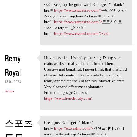
</a>. Keep up the good work <a target="_blank"
href="
https://www.erzcasino.com">
온라인바카라
</a> you are doing here <a target="_blank"
href="
https://www.erzcasino.com">
토토사이트
</a>. <a target="_blank"
href="
https://www.erzcasino.com"></a>
Remy
I love this idea! It’s really amazing. Doing such
I love this idea! It’s really
crafts works is really a benefit for children.
Royal
Creative and beautiful. I never think that this kind
of beautiful creation can be made from a rock. I
really appreciate the kid for this innovative craft.
18.01.2023
Very clear and effective explanation.
Adres
French Language Courses:
https://www.frenchtruly.com/
스포츠
Great post <a target="_blank"
Great post <a target="_blank"
href="
https://erzcasino.com">
안전놀이터</a>! I
토토
am actually getting <a target="_blank"