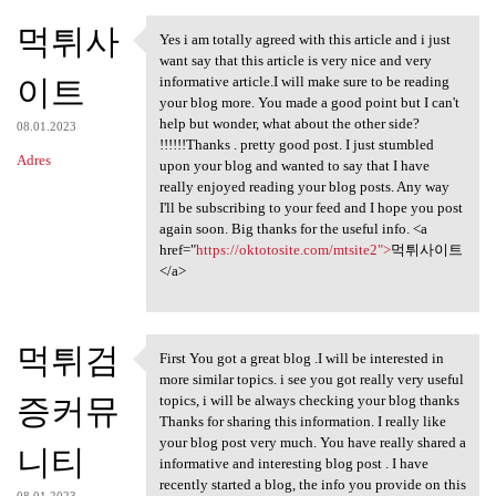
먹튀사
Yes i am totally agreed with this article and i just
Yes i am totally agreed with
want say that this article is very nice and very
이트
informative article.I will make sure to be reading
your blog more. You made a good point but I can't
help but wonder, what about the other side?
08.01.2023
!!!!!!Thanks . pretty good post. I just stumbled
Adres
upon your blog and wanted to say that I have
really enjoyed reading your blog posts. Any way
I'll be subscribing to your feed and I hope you post
again soon. Big thanks for the useful info. <a
href="
https://oktotosite.com/mtsite2">
먹튀사이트
</a>
먹튀검
First You got a great blog .I will be interested in
First You got a great blog .I
more similar topics. i see you got really very useful
증커뮤
topics, i will be always checking your blog thanks
Thanks for sharing this information. I really like
your blog post very much. You have really shared a
니티
informative and interesting blog post . I have
recently started a blog, the info you provide on this
08.01.2023