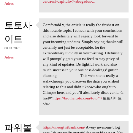
cerca-mi-capitulo-7-abogados-...
Adres
토토사
Comfortabl y, the article is really the freshest on
Comfortabl y, the article is
this notable topic. I concur with your conclusions
이트
and also definitely will eagerly look forward to
your incoming updates. Simply saying thanks will
certainly not just be acceptable, for the
08.01.2023
extraordinary lucidity in your writing. I definitely
Adres
will promptly grab your rss feed to stay privy of
any kind of updates. De lightful work and also
much success in your business dealings! gutter
cleaning -------------------This web-site is really a
walk-through you discover the data you wished
relating to this and didn’t know who ought to.
Glimpse here, and you’ll absolutely discover it. <a
href="
https://brothertoto.com/toto/">
토토사이트
</a>
파워볼
https://meogtwibank.com/
A very awesome blog
https://meogtwibank.com/ A
post. We are really grateful for your blog post. You