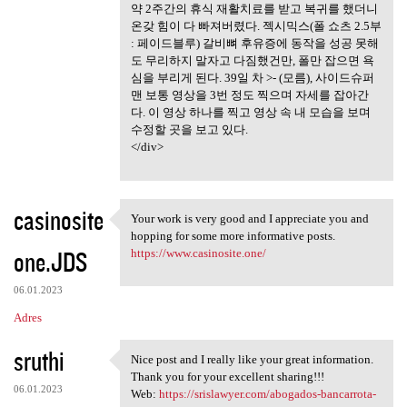
약 2주간의 휴식 재활치료를 받고 복귀를 했더니
온갖 힘이 다 빠져버렸다. 젝시믹스(폴 쇼츠 2.5부
: 페이드블루) 갈비뼈 후유증에 동작을 성공 못해
도 무리하지 말자고 다짐했건만, 폴만 잡으면 욕
심을 부리게 된다. 39일 차 >- (모름), 사이드슈퍼
맨 보통 영상을 3번 정도 찍으며 자세를 잡아간
다. 이 영상 하나를 찍고 영상 속 내 모습을 보며
수정할 곳을 보고 있다.
</div>
casinosite
Your work is very good and I appreciate you and
Your work is very good and I
hopping for some more informative posts.
one.JDS
https://www.casinosite.one/
06.01.2023
Adres
sruthi
Nice post and I really like your great information.
Nice post and I really like
Thank you for your excellent sharing!!!
06.01.2023
Web:
https://srislawyer.com/abogados-bancarrota-