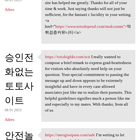
site has helped me greatly. Thanks for all of your
time & work. Just saying thanks will not just be
Adres
sufficient, for the fantasti c lucidity in your writing.
<a
href="
https://www.totodepend.com/mukcumm">
먹
튀검증커뮤니티</a>
승인전
https://totohighkr.com/sctt
I really wanted to
https://totohighkr.com/sctt I
compose a brief remark to express grad-heartedness
화없는
for visitors who absolutely need help on your
question. Your special commitment to passing the
message up and down appears to be extremely
토토사
insightful and have in every case allowed
associates just like me to realize their pursuits. This
이트
helpful guidelines signifies much a person like me
and especially to my mates. With thanks; from all
of us.
08.01.2023
Adres
안전놀
https://meogtwipass.com/safe
I’m writing to let
https://meogtwipass.com/safe