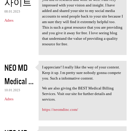
사이트
impressed with your vision and insight. I have
added and shared your site to my social media
08.01.2023
accounts to send people back to your site because I
Adres
am sure they will find it extremely helpful too.
This is such a great resource that you are providing
and you give it away for free. I love seeing blog
that understand the value of providing a quality
resource for free.
NEO MD
I appreciate! I really like the way of your content.
I appreciate! I really like
Keep it up. I m pretty sure nobody gonna compete
Medical ...
you. Such a informative content.
We are also giving the BEST Medical Billing
10.01.2023
Services. Visit our site for further details and
Adres
services.
https://neomdinc.com/