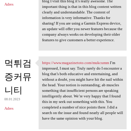
blog I visit this blog it’s really awesome. The
Adres
important thing is that in this blog content written
clearly and understandable. The content of
information is very informative. Thanks for
sharing! If you are using a Garmin Express device,
an update will offer you newer features because the
company always works on developing their older
features to give customers a better experience.
먹튀검
https://www.magazinetoto.com/mukcumm
I’m
https://www.magazinetoto.com
impressed, I must say. Truly rarely do I encounter a
증커뮤
blog that’s both educative and entertaining, and
without a doubt, you might have hit the nail within
the head. Your notion is outstanding; ab muscles
니티
something that insufficient persons are speaking
intelligently about. We’re very happy that I found
08.01.2023
this in my seek out something with this. You
completed a number of nice points there. I did a
Adres
search on the issue and found nearly all people will
have the same opinion with your blog.