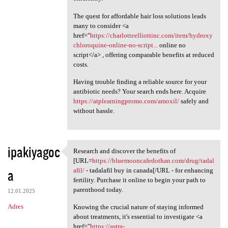
The quest for affordable hair loss solutions leads
many to consider <a
href="
https://charlotteelliottinc.com/item/hydroxy
chloroquine-online-no-script...
online no
script</a> , offering comparable benefits at reduced
costs.
Having trouble finding a reliable source for your
antibiotic needs? Your search ends here. Acquire
https://atplearningpromo.com/amoxil/
safely and
without hassle.
ipakiyagoc
Research and discover the benefits of
Research and discover the
[URL=
https://bluemooncafedothan.com/drug/tadal
a
afil/
- tadalafil buy in canada[/URL - for enhancing
fertility. Purchase it online to begin your path to
parenthood today.
12.01.2025
Adres
Knowing the crucial nature of staying informed
about treatments, it's essential to investigate <a
href="
https://astra-