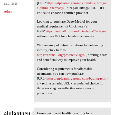
[URL=
https://atplearningpromo.com/drug/nizagar
12.01.2025
a-online-pharmacy/
- nizagara 50mg[/URL - , it's
Adres
critical to choose a certified provider.
Looking to purchase Depo-Medrol for your
medical requirements? Click here <a
href="
https://animall.org/product/viagra/">viagra
without pres</a> for a hassle-free process.
With an array of natural solutions for enhancing
vitality, click here to
https://animall.org/product/viagra/
, offering a safe
and beneficial way to improve your health.
Considering requirements for affordable
treatments, you can now purchase
[URL=
https://atplearningpromo.com/buying-retin-
a/
- retin a canada[/URL - , a preferred choice for
those seeking cost-effective osteoporosis
prevention.
alufaotucu
Ensure your heart health by opting for a