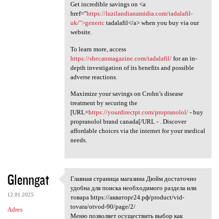
Get incredible savings on <a
href="
https://luzilandianamidia.com/tadalafil-
uk/">generic
tadalafil</a> when you buy via our
website.
To learn more, access
https://shecanmagazine.com/tadalafil/
for an in-
depth investigation of its benefits and possible
adverse reactions.
Maximize your savings on Crohn’s disease
treatment by securing the
[URL=
https://yourdirectpt.com/propranolol/
- buy
propranolol brand canada[/URL - . Discover
affordable choices via the internet for your medical
needs.
Glenngat
Главная страница магазина Дюйм достаточно
Главная страница магазина
удобна для поиска необходимого раздела или
12.01.2025
товара https://акваторг24.рф/product/vid-
tovara/otvod-90/page/2/
Adres
Меню позволяет осуществить выбор как