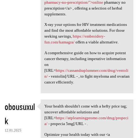
pharmacy-no-prescription/">online
pharmacy no
prescription</a> , offering a selection of herbal
supplements.
X-ray your options for HIV treatment medications
and find the most affordable solutions. For those
seeking savings,
https://embroidery-
fun.com/kamagra/
offers a viable alternative.
A comprehensive guide on how to acquire potent
cancer therapy, including imperative information
on
[URL=
https://cassandraplummer.com/drug/ventoli
n/
- ventolin[/URL - , to fight myeloma and ovarian
cancer efficiently.
obousuxul
Your health shouldn't come with a hefty price tag;
Your health shouldn't come
uncover affordable solutions and
k
[URL=
https://atplearningpromo.com/drug/propeci
a/
- propecia 5mg[/URL - .
12.01.2025
Optimize your health today with our <a