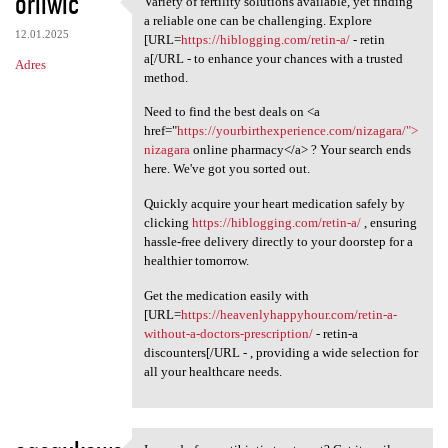
oriiwic
Variety of fertility solutions available, yet finding
Variety of fertility
o
a reliable one can be challenging. Explore
12.01.2025
m
[URL=
https://hiblogging.com/retin-a/
- retin
a[/URL - to enhance your chances with a trusted
Adres
e
method.
n
Need to find the best deals on <a
t
href="
https://yourbirthexperience.com/nizagara/">
nizagara
online pharmacy</a> ? Your search ends
a
here. We've got you sorted out.
r
Quickly acquire your heart medication safely by
z
clicking
https://hiblogging.com/retin-a/
, ensuring
e
hassle-free delivery directly to your doorstep for a
healthier tomorrow.
Get the medication easily with
[URL=
https://heavenlyhappyhour.com/retin-a-
without-a-doctors-prescription/
- retin-a
discounters[/URL - , providing a wide selection for
all your healthcare needs.