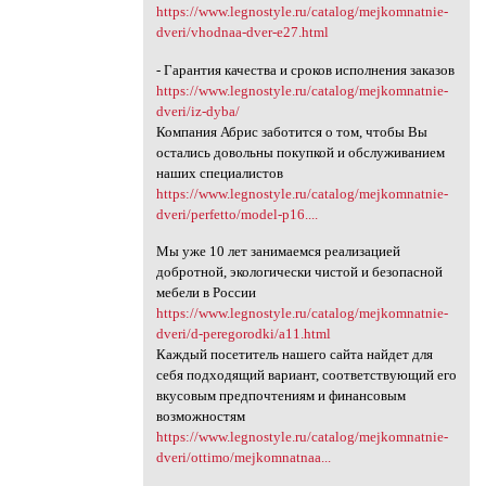
https://www.legnostyle.ru/catalog/mejkomnatnie-
dveri/vhodnaa-dver-e27.html
- Гарантия качества и сроков исполнения заказов
https://www.legnostyle.ru/catalog/mejkomnatnie-
dveri/iz-dyba/
Компания Абрис заботится о том, чтобы Вы
остались довольны покупкой и обслуживанием
наших специалистов
https://www.legnostyle.ru/catalog/mejkomnatnie-
dveri/perfetto/model-p16....
Мы уже 10 лет занимаемся реализацией
добротной, экологически чистой и безопасной
мебели в России
https://www.legnostyle.ru/catalog/mejkomnatnie-
dveri/d-peregorodki/a11.html
Каждый посетитель нашего сайта найдет для
себя подходящий вариант, соответствующий его
вкусовым предпочтениям и финансовым
возможностям
https://www.legnostyle.ru/catalog/mejkomnatnie-
dveri/ottimo/mejkomnatnaa...