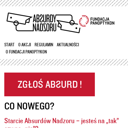
Przejdź
do
treści
START
O AKCJI
REGULAMIN
AKTUALNOŚCI
O FUNDACJI PANOPTYKON
CO NOWEGO?
Starcie Absurdów Nadzoru – jesteś na „tak”