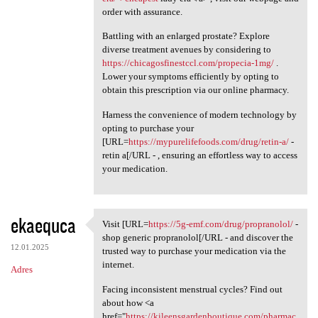
order with assurance.
Battling with an enlarged prostate? Explore
diverse treatment avenues by considering to
https://chicagosfinestccl.com/propecia-1mg/
.
Lower your symptoms efficiently by opting to
obtain this prescription via our online pharmacy.
Harness the convenience of modern technology by
opting to purchase your
[URL=
https://mypurelifefoods.com/drug/retin-a/
-
retin a[/URL - , ensuring an effortless way to access
your medication.
ekaequca
Visit [URL=
https://5g-emf.com/drug/propranolol/
-
Visit [URL=https://5g-emf.com
shop generic propranolol[/URL - and discover the
12.01.2025
trusted way to purchase your medication via the
internet.
Adres
Facing inconsistent menstrual cycles? Find out
about how <a
href="
https://kileensgardenboutique.com/pharmac