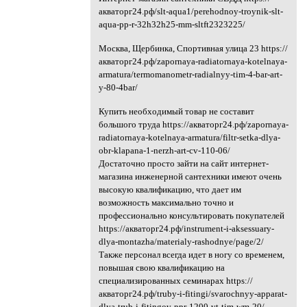
акваторг24.рф/slt-aqua1/perehodnoy-troynik-slt-
aqua-pp-r-32h32h25-mm-sltft2323225/
Москва, Щербинка, Спортивная улица 23 https://
акваторг24.рф/zapornaya-radiatornaya-kotelnaya-
armatura/termomanometr-radialnyy-tim-4-bar-art-
y-80-4bar/
Купить необходимый товар не составит
большого труда https://акваторг24.рф/zapornaya-
radiatornaya-kotelnaya-armatura/filtr-setka-dlya-
obr-klapana-1-nerzh-art-cv-110-06/
Достаточно просто зайти на сайт интернет-
магазина инженерной сантехники имеют очень
высокую квалификацию, что дает им
возможность максимально точно и
профессионально консультировать покупателей
https://акваторг24.рф/instrument-i-aksessuary-
dlya-montazha/materialy-rashodnye/page/2/
Также персонал всегда идет в ногу со временем,
повышая свою квалификацию на
специализированных семинарах https://
акваторг24.рф/truby-i-fitingi/svarochnyy-apparat-
dlya-trub-i-fitingov-ppr-1200-vt-tim-wm-20/