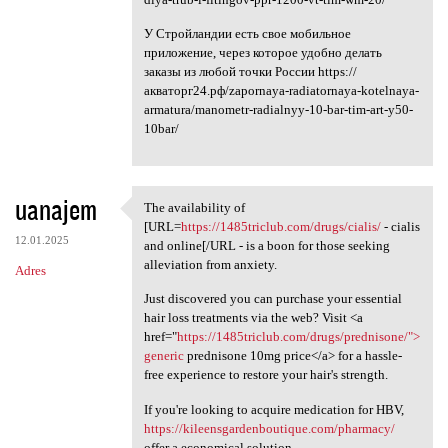
У Стройландии есть свое мобильное
приложение, через которое удобно делать
заказы из любой точки России https://
акваторг24.рф/zapornaya-radiatornaya-kotelnaya-
armatura/manometr-radialnyy-10-bar-tim-art-y50-
10bar/
uanajem
The availability of
The availability of [URL
[URL=
https://1485triclub.com/drugs/cialis/
- cialis
12.01.2025
and online[/URL - is a boon for those seeking
alleviation from anxiety.
Adres
Just discovered you can purchase your essential
hair loss treatments via the web? Visit <a
href="
https://1485triclub.com/drugs/prednisone/">
generic
prednisone 10mg price</a> for a hassle-
free experience to restore your hair's strength.
If you're looking to acquire medication for HBV,
https://kileensgardenboutique.com/pharmacy/
offer a economical solution.