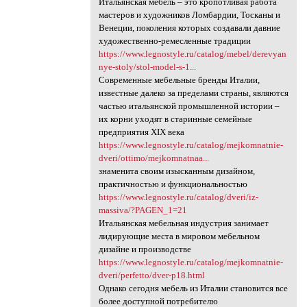
Итальянская мебель – это кропотливая работа
мастеров и художников Ломбардии, Тосканы и
Венеции, поколения которых создавали давние
художественно-ремесленные традиции
https://www.legnostyle.ru/catalog/mebel/derevyan
nye-stoly/stol-model-s-1...
Современные мебельные бренды Италии,
известные далеко за пределами страны, являются
частью итальянской промышленной истории –
их корни уходят в старинные семейные
предприятия ХІХ века
https://www.legnostyle.ru/catalog/mejkomnatnie-
dveri/ottimo/mejkomnatnaa...
знаменита своим изысканным дизайном,
практичностью и функциональностью
https://www.legnostyle.ru/catalog/dveri/iz-
massiva/?PAGEN_1=21
Итальянская мебельная индустрия занимает
лидирующие места в мировом мебельном
дизайне и производстве
https://www.legnostyle.ru/catalog/mejkomnatnie-
dveri/perfetto/dver-p18.html
Однако сегодня мебель из Италии становится все
более доступной потребителю