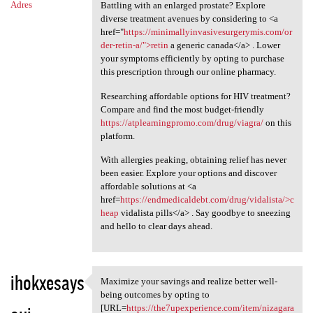
Adres
Battling with an enlarged prostate? Explore
diverse treatment avenues by considering to <a
href="
https://minimallyinvasivesurgerymis.com/or
der-retin-a/">retin
a generic canada</a> . Lower
your symptoms efficiently by opting to purchase
this prescription through our online pharmacy.
Researching affordable options for HIV treatment?
Compare and find the most budget-friendly
https://atplearningpromo.com/drug/viagra/
on this
platform.
With allergies peaking, obtaining relief has never
been easier. Explore your options and discover
affordable solutions at <a
href=
https://endmedicaldebt.com/drug/vidalista/>c
heap
vidalista pills</a> . Say goodbye to sneezing
and hello to clear days ahead.
ihokxesays
Maximize your savings and realize better well-
Maximize your savings and
being outcomes by opting to
[URL=
https://the7upexperience.com/item/nizagara