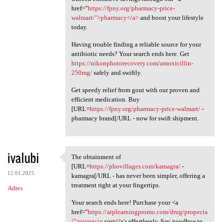
href="
https://fpny.org/pharmacy-price-
walmart/">pharmacy</a>
and boost your lifestyle
today.
Having trouble finding a reliable source for your
antibiotic needs? Your search ends here. Get
https://nikonphotorecovery.com/amoxicillin-
250mg/
safely and swiftly.
Get speedy relief from gout with our proven and
efficient medication. Buy
[URL=
https://fpny.org/pharmacy-price-walmart/
-
pharmacy brand[/URL - now for swift shipment.
ivalubi
The obtainment of
The obtainment of [URL=https:
[URL=
https://phovillages.com/kamagra/
-
12.01.2025
kamagra[/URL - has never been simpler, offering a
treatment right at your fingertips.
Adres
Your search ends here! Purchase your <a
href="
https://atplearningpromo.com/drug/propecia
/">propecia
cost</a> effortlessly. Say goodbye to