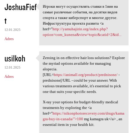
JoshuaFief
Игроки могут осуществлять ставки в 1вин на
Игроки могут осуществлять
самые различные события, на десятки видов
t
спорта а также киберспорт и многое другое.
Инфраструктура проекта развита <a
href="
http://yamuhajirin.org/index.php?
12.01.2025
option=com_kunena&view=topic&catid=2&id...
Adres
usilkoh
Zeroing in on effective hair loss solutions? Explore
Zeroing in on effective hair
the myriad options available for managing
12.01.2025
alopecia.
[URL=
https://animall.org/product/prednisone/
-
Adres
prednisone[/URL - could be your answer. With
various treatments available, it's essential to pick
one that suits your specific needs.
X-ray your options for budget-friendly medical
treatments by exploring the <a
href="
https://nikonphotorecovery.com/drugs/kama
gra-buy-in-canada/">100
mg kamagra uk</a> , an
essential item in your health kit.