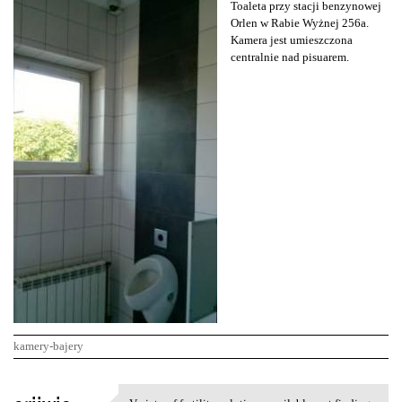
Toaleta przy stacji benzynowej
Orlen w Rabie Wyżnej 256a.
Kamera jest umieszczona
centralnie nad pisuarem.
kamery-bajery
K