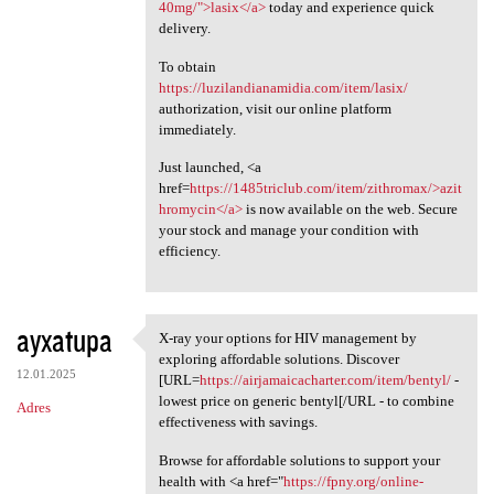
40mg/">lasix</a>
today and experience quick
delivery.
To obtain
https://luzilandianamidia.com/item/lasix/
authorization, visit our online platform
immediately.
Just launched, <a
href=
https://1485triclub.com/item/zithromax/>azit
hromycin</a>
is now available on the web. Secure
your stock and manage your condition with
efficiency.
ayxatupa
X-ray your options for HIV management by
X-ray your options for HIV
exploring affordable solutions. Discover
12.01.2025
[URL=
https://airjamaicacharter.com/item/bentyl/
-
lowest price on generic bentyl[/URL - to combine
Adres
effectiveness with savings.
Browse for affordable solutions to support your
health with <a href="
https://fpny.org/online-