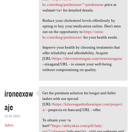
hc.com/drug/prednisone/">prednisone
price at
walmart</a> for detailed details.
Reduce your cholesterol levels effortlessly by
opting to buy your medication online. Don't miss
out on the opportunity to
https://astra-
hc.com/drug/prednisone/
for your health needs.
Improve your health by choosing treatments that
offer reliability and affordability. Acquire
[URL=
https://driverstestingmi.com/item/nizagara/
- nizagara[/URL - to ensure your well-being
without compromising on quality.
ironeexow
Get the premium solution for longer and fuller
Get the premium solution for
lashes with our special
aje
[URL=
https://kileensgardenboutique.com/propeci
a/
- propecia en francais[/URL - offer.
12.01.2025
To obtain your <a
Adres
href="
https://abbynkas.com/pill/lady-
era/">cheapest
lady era</a> , visit our webpage and