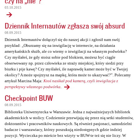
czy na „nie”?
03.10.2015
Dziennik Internautów zgłasza swój absurd
08.09.2015
Dziennik Internautów dołączył się do naszej akcji i zgłosił nam swój
przykład: „Oburzamy się na inwigilację w internecie, na działania
amerykańskich służb, ale co wiemy o inwigilacji na własnym podwórku?
Czy myślałeś, że gdy stoisz sobie pod blokiem, możesz być ciągle
obserwowany np. przez człowieka ze straży miejskiej, który siedzi przy
biurku i pije kawę? Czy myślałeś, ile naprawdę kamer może być w Twojej
okolicy? A może spojrzysz na mapkę, która może to ukazywać?”. Polecamy
artykuł Marcina Maja:
Ktoś nasikał pod kamerą, czyli inwigilacja z
perspektywy własnego podwórka
.
Checkpoint BUW
08.09.2015
Biblioteka Uniwersytecka w Warszawie. Jedna z najważniejszych bibliotek
akademickich w stolicy. Codziennie przewijają się przez nią setki studentów,
doktorantów i pracowników naukowych. Są również pasjonaci, samodzielni
badacze i warszawiacy, którzy poszukują niedostępnych gdzie indziej
pozycji. Wycieczka po mieście bez wizyty w BUW-ie też się nie liczy. W