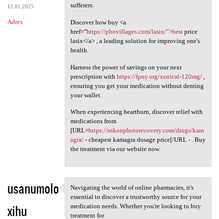
sufferers.
12.01.2025
Adres
Discover how buy <a
href="
https://phovillages.com/lasix/">best
price
lasix</a> , a leading solution for improving one's
health.
Harness the power of savings on your next
prescription with
https://fpny.org/xenical-120mg/
,
ensuring you get your medication without denting
your wallet.
When experiencing heartburn, discover relief with
medications from
[URL=
https://nikonphotorecovery.com/drugs/kam
agra/
- cheapest kamagra dosage price[/URL - . Buy
the treatment via our website now.
usanumolo
Navigating the world of online pharmacies, it's
Navigating the world of
essential to discover a trustworthy source for your
xihu
medication needs. Whether you're looking to buy
treatment for