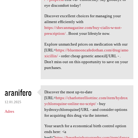
eye discomfort today!
Discover excellent choices for managing your
ailment efficiently with
https://shecanmagazine.com/buy-cialis-w-not-
prescription/
. Boost your lifestyle now.
Explore unmatched prices on medication with our
[URL=
https://bluemooncafedothan.com/drug/amo
xicillin/
- order cheap generic amoxil[/URL - .
Don't miss out on this opportunity to save on your
purchases.
aranifero
Discover the most up-to-date
Discover the most up-to-date
[URL=
https://charlotteelliottinc.com/item/hydrox
12.01.2025
ychloroquine-online-no-script/
- buy
hydroxychloroquine[/URL - and consider options
Adres
for acquiring this drug via the internet.
Your search for a economical birth control option
ends here: <a
href="
https://breathejphotography.com/item/dapox