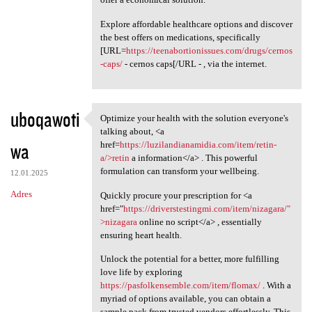
Explore affordable healthcare options and discover
the best offers on medications, specifically
[URL=
https://teenabortionissues.com/drugs/cernos
-caps/
- cernos caps[/URL - , via the internet.
uboqawoti
Optimize your health with the solution everyone's
Optimize your health with the
talking about, <a
wa
href=
https://luzilandianamidia.com/item/retin-
a/>retin
a information</a> . This powerful
formulation can transform your wellbeing.
12.01.2025
Adres
Quickly procure your prescription for <a
href="
https://driverstestingmi.com/item/nizagara/"
>nizagara
online no script</a> , essentially
ensuring heart health.
Unlock the potential for a better, more fulfilling
love life by exploring
https://pasfolkensemble.com/item/flomax/
. With a
myriad of options available, you can obtain a
sample pack from trusted vendors effortlessly. This