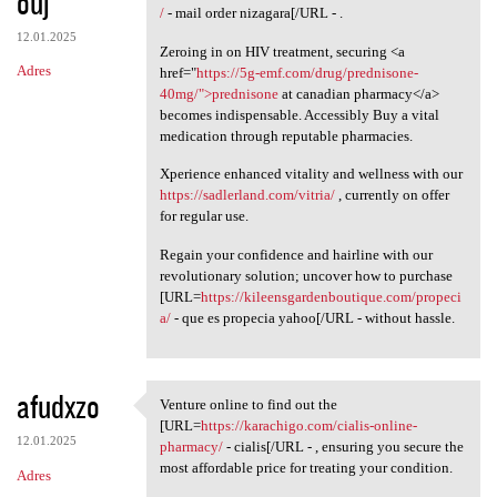
ouj
/
- mail order nizagara[/URL - .
12.01.2025
Zeroing in on HIV treatment, securing <a
Adres
href="
https://5g-emf.com/drug/prednisone-
40mg/">prednisone
at canadian pharmacy</a>
becomes indispensable. Accessibly Buy a vital
medication through reputable pharmacies.
Xperience enhanced vitality and wellness with our
https://sadlerland.com/vitria/
, currently on offer
for regular use.
Regain your confidence and hairline with our
revolutionary solution; uncover how to purchase
[URL=
https://kileensgardenboutique.com/propeci
a/
- que es propecia yahoo[/URL - without hassle.
afudxzo
Venture online to find out the
Venture online to find out
[URL=
https://karachigo.com/cialis-online-
12.01.2025
pharmacy/
- cialis[/URL - , ensuring you secure the
most affordable price for treating your condition.
Adres