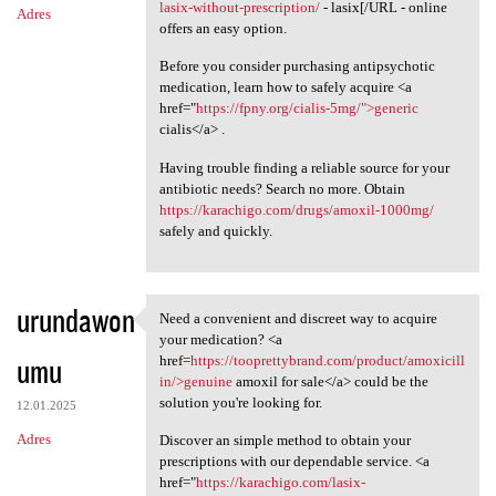
lasix-without-prescription/
- lasix[/URL - online
Adres
offers an easy option.
Before you consider purchasing antipsychotic
medication, learn how to safely acquire <a
href="
https://fpny.org/cialis-5mg/">generic
cialis</a> .
Having trouble finding a reliable source for your
antibiotic needs? Search no more. Obtain
https://karachigo.com/drugs/amoxil-1000mg/
safely and quickly.
urundawon
Need a convenient and discreet way to acquire
Need a convenient and
your medication? <a
umu
href=
https://tooprettybrand.com/product/amoxicill
in/>genuine
amoxil for sale</a> could be the
solution you're looking for.
12.01.2025
Adres
Discover an simple method to obtain your
prescriptions with our dependable service. <a
href="
https://karachigo.com/lasix-