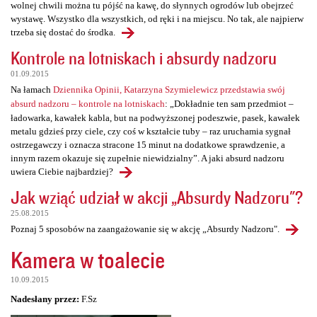
wolnej chwili można tu pójść na kawę, do słynnych ogrodów lub obejrzeć
wystawę. Wszystko dla wszystkich, od ręki i na miejscu. No tak, ale najpierw
trzeba się dostać do środka.
Kontrole na lotniskach i absurdy nadzoru
01.09.2015
Na łamach
Dziennika Opinii, Katarzyna Szymielewicz przedstawia swój
absurd nadzoru – kontrole na lotniskach
: „Dokładnie ten sam przedmiot –
ładowarka, kawałek kabla, but na podwyższonej podeszwie, pasek, kawałek
metalu gdzieś przy ciele, czy coś w kształcie tuby – raz uruchamia sygnał
ostrzegawczy i oznacza stracone 15 minut na dodatkowe sprawdzenie, a
innym razem okazuje się zupełnie niewidzialny”. A jaki absurd nadzoru
uwiera Ciebie najbardziej?
Jak wziąć udział w akcji „Absurdy Nadzoru"?
25.08.2015
Poznaj 5 sposobów na zaangażowanie się w akcję „Absurdy Nadzoru".
Kamera w toalecie
10.09.2015
Nadesłany przez:
F.Sz