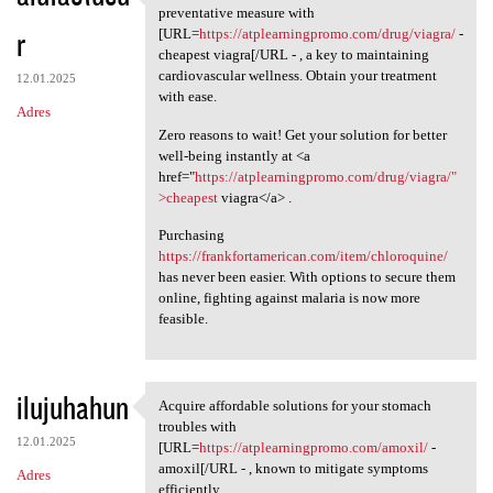
Ensure your heart health by
preventative measure with
r
[URL=
https://atplearningpromo.com/drug/viagra/
-
cheapest viagra[/URL - , a key to maintaining
cardiovascular wellness. Obtain your treatment
12.01.2025
with ease.
Adres
Zero reasons to wait! Get your solution for better
well-being instantly at <a
href="
https://atplearningpromo.com/drug/viagra/"
>cheapest
viagra</a> .
Purchasing
https://frankfortamerican.com/item/chloroquine/
has never been easier. With options to secure them
online, fighting against malaria is now more
feasible.
ilujuhahun
Acquire affordable solutions for your stomach
Acquire affordable solutions
troubles with
12.01.2025
[URL=
https://atplearningpromo.com/amoxil/
-
amoxil[/URL - , known to mitigate symptoms
Adres
efficiently.