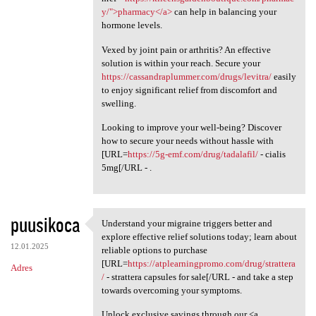
y/">pharmacy</a>
can help in balancing your
hormone levels.
Vexed by joint pain or arthritis? An effective
solution is within your reach. Secure your
https://cassandraplummer.com/drugs/levitra/
easily
to enjoy significant relief from discomfort and
swelling.
Looking to improve your well-being? Discover
how to secure your needs without hassle with
[URL=
https://5g-emf.com/drug/tadalafil/
- cialis
5mg[/URL - .
puusikoca
Understand your migraine triggers better and
Understand your migraine
explore effective relief solutions today; learn about
12.01.2025
reliable options to purchase
[URL=
https://atplearningpromo.com/drug/strattera
Adres
/
- strattera capsules for sale[/URL - and take a step
towards overcoming your symptoms.
Unlock exclusive savings through our <a