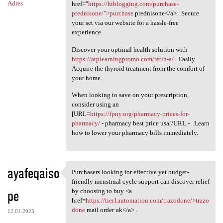
Adres
href="
https://hiblogging.com/purchase-
prednisone/">purchase
prednisone</a> . Secure
your set via our website for a hassle-free
experience.
Discover your optimal health solution with
https://atplearningpromo.com/retin-a/
. Easily
Acquire the thyroid treatment from the comfort of
your home.
When looking to save on your prescription,
consider using an
[URL=
https://fpny.org/pharmacy-prices-for-
pharmacy/
- pharmacy best price usa[/URL - . Learn
how to lower your pharmacy bills immediately.
ayafeqaiso
Purchasers looking for effective yet budget-
Purchasers looking for
friendly menstrual cycle support can discover relief
pe
by choosing to buy <a
href=
https://tier1automation.com/trazodone/>trazo
done
mail order uk</a> .
12.01.2025