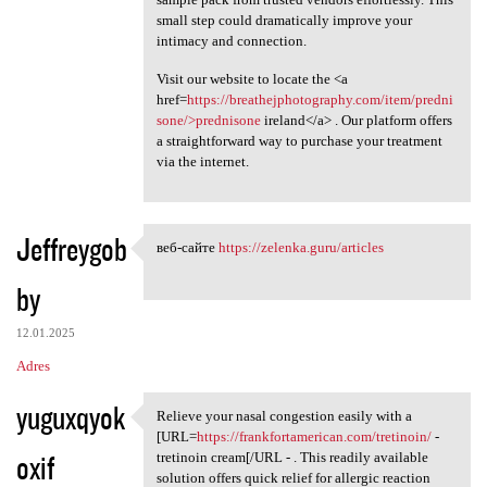
small step could dramatically improve your
intimacy and connection.
Visit our website to locate the <a
href=
https://breathejphotography.com/item/predni
sone/>prednisone
ireland</a> . Our platform offers
a straightforward way to purchase your treatment
via the internet.
Jeffreygob
веб-сайте
https://zelenka.guru/articles
веб-сайте https://zelenka
by
12.01.2025
Adres
yuguxqyok
Relieve your nasal congestion easily with a
Relieve your nasal congestion
[URL=
https://frankfortamerican.com/tretinoin/
-
oxif
tretinoin cream[/URL - . This readily available
solution offers quick relief for allergic reaction