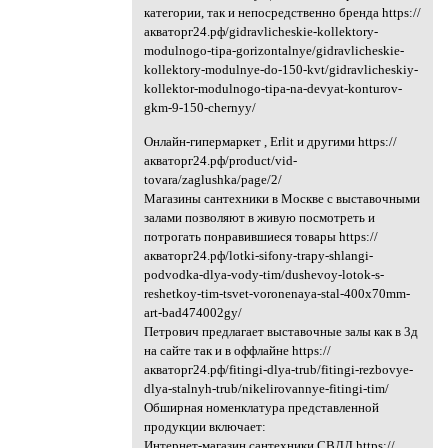
категории, так и непосредственно бренда https://
акваторг24.рф/gidravlicheskie-kollektory-
modulnogo-tipa-gorizontalnye/gidravlicheskie-
kollektory-modulnye-do-150-kvt/gidravlicheskiy-
kollektor-modulnogo-tipa-na-devyat-konturov-
gkm-9-150-chernyy/
Онлайн-гипермаркет , Erlit и другими https://
акваторг24.рф/product/vid-
tovara/zaglushka/page/2/
Магазины сантехники в Москве с выставочными
залами позволяют в живую посмотреть и
потрогать понравившиеся товары https://
акваторг24.рф/lotki-sifony-trapy-shlangi-
podvodka-dlya-vody-tim/dushevoy-lotok-s-
reshetkoy-tim-tsvet-voronenaya-stal-400x70mm-
art-bad474002gy/
Петрович предлагает выставочные залы как в 3д
на сайте так и в оффлайне https://
акваторг24.рф/fitingi-dlya-trub/fitingi-rezbovye-
dlya-stalnyh-trub/nikelirovannye-fitingi-tim/
Обширная номенклатура представленной
продукции включает:
Интернет-магазин сантехники СВДД https://