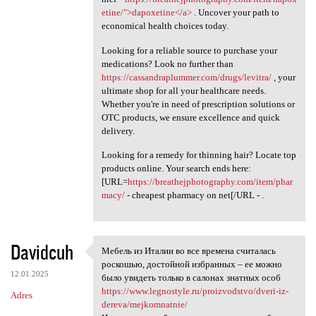
etine/">dapoxetine</a>
. Uncover your path to
economical health choices today.
Looking for a reliable source to purchase your
medications? Look no further than
https://cassandraplummer.com/drugs/levitra/
, your
ultimate shop for all your healthcare needs.
Whether you're in need of prescription solutions or
OTC products, we ensure excellence and quick
delivery.
Looking for a remedy for thinning hair? Locate top
products online. Your search ends here:
[URL=
https://breathejphotography.com/item/phar
macy/
- cheapest pharmacy on net[/URL - .
Davidcuh
Мебель из Италии во все времена считалась
Мебель из Италии во все
роскошью, достойной избранных – ее можно
12.01.2025
было увидеть только в салонах знатных особ
https://www.legnostyle.ru/proizvodstvo/dveri-iz-
Adres
dereva/mejkomnatnie/