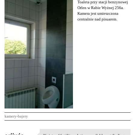
Toaleta przy stacji benzynowej
Orlen w Rabie Wyżnej 256a.
Kamera jest umieszczona
centralnie nad pisuarem.
kamery-bajery
K