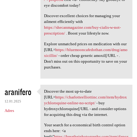
eye discomfort today!
Discover excellent choices for managing your
ailment efficiently with
https://shecanmagazine.com/buy-cialis-w-not-
prescription/
. Boost your lifestyle now.
Explore unmatched prices on medication with our
[URL=
https://bluemooncafedothan.com/drug/amo
xicillin/
- order cheap generic amoxil[/URL - .
Don't miss out on this opportunity to save on your
purchases.
aranifero
Discover the most up-to-date
Discover the most up-to-date
[URL=
https://charlotteelliottinc.com/item/hydrox
12.01.2025
ychloroquine-online-no-script/
- buy
hydroxychloroquine[/URL - and consider options
Adres
for acquiring this drug via the internet.
Your search for a economical birth control option
ends here: <a
href="
https://breathejphotography.com/item/dapox