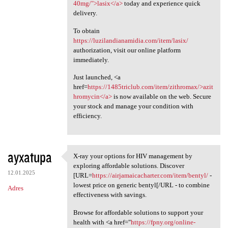
40mg/">lasix</a>
today and experience quick
delivery.
To obtain
https://luzilandianamidia.com/item/lasix/
authorization, visit our online platform
immediately.
Just launched, <a
href=
https://1485triclub.com/item/zithromax/>azit
hromycin</a>
is now available on the web. Secure
your stock and manage your condition with
efficiency.
ayxatupa
X-ray your options for HIV management by
X-ray your options for HIV
exploring affordable solutions. Discover
12.01.2025
[URL=
https://airjamaicacharter.com/item/bentyl/
-
lowest price on generic bentyl[/URL - to combine
Adres
effectiveness with savings.
Browse for affordable solutions to support your
health with <a href="
https://fpny.org/online-