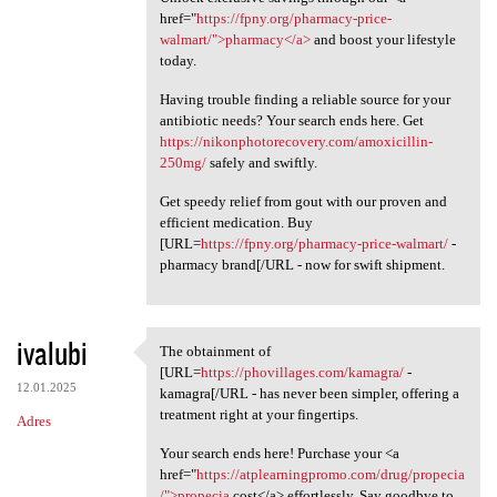
href="
https://fpny.org/pharmacy-price-
walmart/">pharmacy</a>
and boost your lifestyle
today.
Having trouble finding a reliable source for your
antibiotic needs? Your search ends here. Get
https://nikonphotorecovery.com/amoxicillin-
250mg/
safely and swiftly.
Get speedy relief from gout with our proven and
efficient medication. Buy
[URL=
https://fpny.org/pharmacy-price-walmart/
-
pharmacy brand[/URL - now for swift shipment.
ivalubi
The obtainment of
The obtainment of [URL=https:
[URL=
https://phovillages.com/kamagra/
-
12.01.2025
kamagra[/URL - has never been simpler, offering a
treatment right at your fingertips.
Adres
Your search ends here! Purchase your <a
href="
https://atplearningpromo.com/drug/propecia
/">propecia
cost</a> effortlessly. Say goodbye to