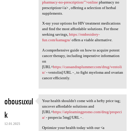
pharmacy-no-prescription/">online
pharmacy no
prescription</a> , offering a selection of herbal
supplements.
X-ray your options for HIV treatment medications
and find the most affordable solutions. For those
seeking savings,
https://embroidery-
fun.com/kamagra/
offers a viable alternative.
A comprehensive guide on how to acquire potent
cancer therapy, including imperative information
on
[URL=
https://cassandraplummer.com/drug/ventoli
n/
- ventolin[/URL - , to fight myeloma and ovarian
cancer efficiently.
obousuxul
Your health shouldn't come with a hefty price tag;
Your health shouldn't come
uncover affordable solutions and
k
[URL=
https://atplearningpromo.com/drug/propeci
a/
- propecia 5mg[/URL - .
12.01.2025
Optimize your health today with our <a