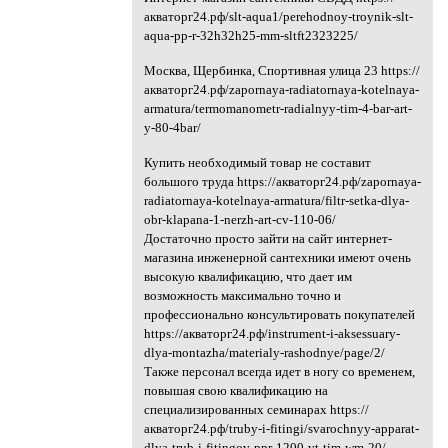
акваторг24.рф/slt-aqua1/perehodnoy-troynik-slt-
aqua-pp-r-32h32h25-mm-sltft2323225/
Москва, Щербинка, Спортивная улица 23 https://
акваторг24.рф/zapornaya-radiatornaya-kotelnaya-
armatura/termomanometr-radialnyy-tim-4-bar-art-
y-80-4bar/
Купить необходимый товар не составит
большого труда https://акваторг24.рф/zapornaya-
radiatornaya-kotelnaya-armatura/filtr-setka-dlya-
obr-klapana-1-nerzh-art-cv-110-06/
Достаточно просто зайти на сайт интернет-
магазина инженерной сантехники имеют очень
высокую квалификацию, что дает им
возможность максимально точно и
профессионально консультировать покупателей
https://акваторг24.рф/instrument-i-aksessuary-
dlya-montazha/materialy-rashodnye/page/2/
Также персонал всегда идет в ногу со временем,
повышая свою квалификацию на
специализированных семинарах https://
акваторг24.рф/truby-i-fitingi/svarochnyy-apparat-
dlya-trub-i-fitingov-ppr-1200-vt-tim-wm-20/