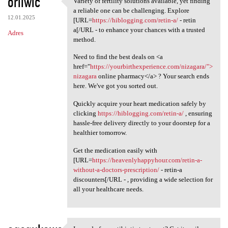
oriiwic
Variety of fertility solutions available, yet finding
Variety of fertility
o
a reliable one can be challenging. Explore
12.01.2025
m
[URL=
https://hiblogging.com/retin-a/
- retin
a[/URL - to enhance your chances with a trusted
Adres
e
method.
n
Need to find the best deals on <a
t
href="
https://yourbirthexperience.com/nizagara/">
nizagara
online pharmacy</a> ? Your search ends
a
here. We've got you sorted out.
r
Quickly acquire your heart medication safely by
z
clicking
https://hiblogging.com/retin-a/
, ensuring
e
hassle-free delivery directly to your doorstep for a
healthier tomorrow.
Get the medication easily with
[URL=
https://heavenlyhappyhour.com/retin-a-
without-a-doctors-prescription/
- retin-a
discounters[/URL - , providing a wide selection for
all your healthcare needs.