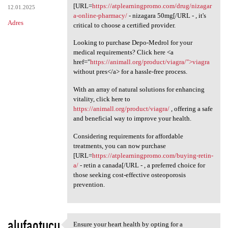
[URL=
https://atplearningpromo.com/drug/nizagar
12.01.2025
a-online-pharmacy/
- nizagara 50mg[/URL - , it's
Adres
critical to choose a certified provider.
Looking to purchase Depo-Medrol for your
medical requirements? Click here <a
href="
https://animall.org/product/viagra/">viagra
without pres</a> for a hassle-free process.
With an array of natural solutions for enhancing
vitality, click here to
https://animall.org/product/viagra/
, offering a safe
and beneficial way to improve your health.
Considering requirements for affordable
treatments, you can now purchase
[URL=
https://atplearningpromo.com/buying-retin-
a/
- retin a canada[/URL - , a preferred choice for
those seeking cost-effective osteoporosis
prevention.
alufaotucu
Ensure your heart health by opting for a