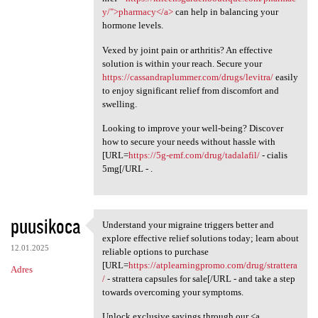
y/">pharmacy</a>
can help in balancing your
hormone levels.
Vexed by joint pain or arthritis? An effective
solution is within your reach. Secure your
https://cassandraplummer.com/drugs/levitra/
easily
to enjoy significant relief from discomfort and
swelling.
Looking to improve your well-being? Discover
how to secure your needs without hassle with
[URL=
https://5g-emf.com/drug/tadalafil/
- cialis
5mg[/URL - .
puusikoca
Understand your migraine triggers better and
Understand your migraine
explore effective relief solutions today; learn about
12.01.2025
reliable options to purchase
[URL=
https://atplearningpromo.com/drug/strattera
Adres
/
- strattera capsules for sale[/URL - and take a step
towards overcoming your symptoms.
Unlock exclusive savings through our <a