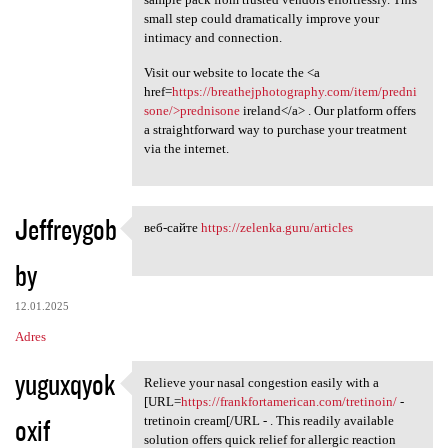
small step could dramatically improve your
intimacy and connection.
Visit our website to locate the <a
href=
https://breathejphotography.com/item/predni
sone/>prednisone
ireland</a> . Our platform offers
a straightforward way to purchase your treatment
via the internet.
Jeffreygob
веб-сайте
https://zelenka.guru/articles
веб-сайте https://zelenka
by
12.01.2025
Adres
yuguxqyok
Relieve your nasal congestion easily with a
Relieve your nasal congestion
[URL=
https://frankfortamerican.com/tretinoin/
-
oxif
tretinoin cream[/URL - . This readily available
solution offers quick relief for allergic reaction