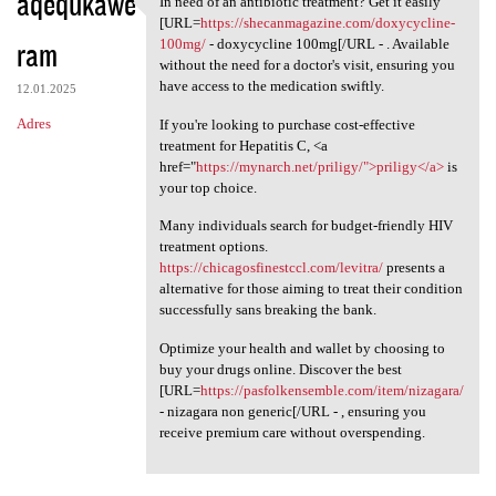
aqequkawe
In need of an antibiotic treatment? Get it easily
In need of an antibiotic
[URL=
https://shecanmagazine.com/doxycycline-
ram
100mg/
- doxycycline 100mg[/URL - . Available
without the need for a doctor's visit, ensuring you
have access to the medication swiftly.
12.01.2025
Adres
If you're looking to purchase cost-effective
treatment for Hepatitis C, <a
href="
https://mynarch.net/priligy/">priligy</a>
is
your top choice.
Many individuals search for budget-friendly HIV
treatment options.
https://chicagosfinestccl.com/levitra/
presents a
alternative for those aiming to treat their condition
successfully sans breaking the bank.
Optimize your health and wallet by choosing to
buy your drugs online. Discover the best
[URL=
https://pasfolkensemble.com/item/nizagara/
- nizagara non generic[/URL - , ensuring you
receive premium care without overspending.