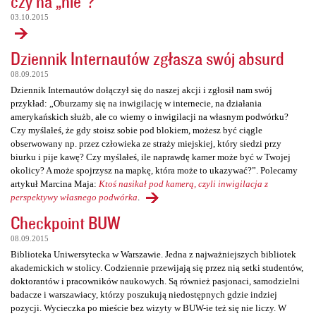
czy na „nie”?
03.10.2015
Dziennik Internautów zgłasza swój absurd
08.09.2015
Dziennik Internautów dołączył się do naszej akcji i zgłosił nam swój
przykład: „Oburzamy się na inwigilację w internecie, na działania
amerykańskich służb, ale co wiemy o inwigilacji na własnym podwórku?
Czy myślałeś, że gdy stoisz sobie pod blokiem, możesz być ciągle
obserwowany np. przez człowieka ze straży miejskiej, który siedzi przy
biurku i pije kawę? Czy myślałeś, ile naprawdę kamer może być w Twojej
okolicy? A może spojrzysz na mapkę, która może to ukazywać?”. Polecamy
artykuł Marcina Maja:
Ktoś nasikał pod kamerą, czyli inwigilacja z
perspektywy własnego podwórka
.
Checkpoint BUW
08.09.2015
Biblioteka Uniwersytecka w Warszawie. Jedna z najważniejszych bibliotek
akademickich w stolicy. Codziennie przewijają się przez nią setki studentów,
doktorantów i pracowników naukowych. Są również pasjonaci, samodzielni
badacze i warszawiacy, którzy poszukują niedostępnych gdzie indziej
pozycji. Wycieczka po mieście bez wizyty w BUW-ie też się nie liczy. W