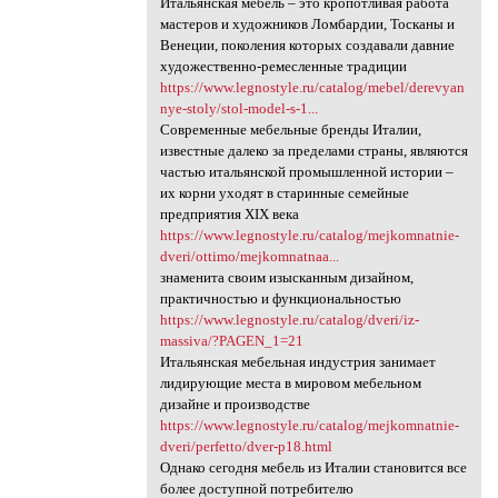
Итальянская мебель – это кропотливая работа
мастеров и художников Ломбардии, Тосканы и
Венеции, поколения которых создавали давние
художественно-ремесленные традиции
https://www.legnostyle.ru/catalog/mebel/derevyan
nye-stoly/stol-model-s-1...
Современные мебельные бренды Италии,
известные далеко за пределами страны, являются
частью итальянской промышленной истории –
их корни уходят в старинные семейные
предприятия ХІХ века
https://www.legnostyle.ru/catalog/mejkomnatnie-
dveri/ottimo/mejkomnatnaa...
знаменита своим изысканным дизайном,
практичностью и функциональностью
https://www.legnostyle.ru/catalog/dveri/iz-
massiva/?PAGEN_1=21
Итальянская мебельная индустрия занимает
лидирующие места в мировом мебельном
дизайне и производстве
https://www.legnostyle.ru/catalog/mejkomnatnie-
dveri/perfetto/dver-p18.html
Однако сегодня мебель из Италии становится все
более доступной потребителю