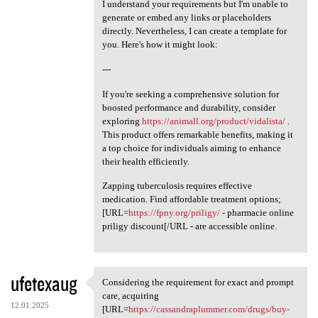
I understand your requirements but I'm unable to
generate or embed any links or placeholders
directly. Nevertheless, I can create a template for
you. Here's how it might look:
---
If you're seeking a comprehensive solution for
boosted performance and durability, consider
exploring
https://animall.org/product/vidalista/
.
This product offers remarkable benefits, making it
a top choice for individuals aiming to enhance
their health efficiently.
Zapping tuberculosis requires effective
medication. Find affordable treatment options;
[URL=
https://fpny.org/priligy/
- pharmacie online
priligy discount[/URL - are accessible online.
ufetexaug
Considering the requirement for exact and prompt
Considering the requirement
care, acquiring
12.01.2025
[URL=
https://cassandraplummer.com/drugs/buy-