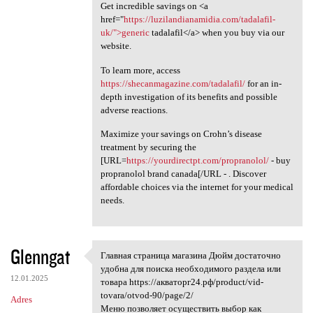
Get incredible savings on <a
href="
https://luzilandianamidia.com/tadalafil-
uk/">generic
tadalafil</a> when you buy via our
website.
To learn more, access
https://shecanmagazine.com/tadalafil/
for an in-
depth investigation of its benefits and possible
adverse reactions.
Maximize your savings on Crohn’s disease
treatment by securing the
[URL=
https://yourdirectpt.com/propranolol/
- buy
propranolol brand canada[/URL - . Discover
affordable choices via the internet for your medical
needs.
Glenngat
Главная страница магазина Дюйм достаточно
Главная страница магазина
удобна для поиска необходимого раздела или
12.01.2025
товара https://акваторг24.рф/product/vid-
tovara/otvod-90/page/2/
Adres
Меню позволяет осуществить выбор как