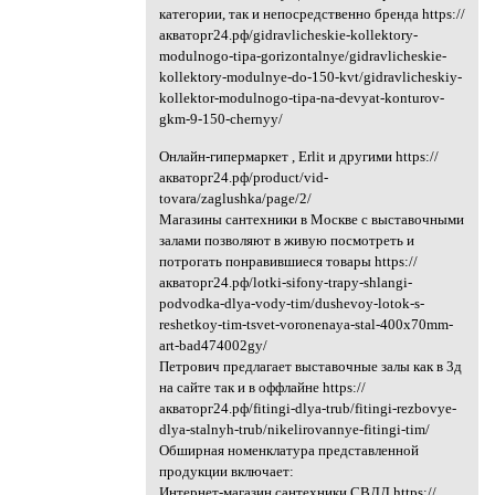
категории, так и непосредственно бренда https://
акваторг24.рф/gidravlicheskie-kollektory-
modulnogo-tipa-gorizontalnye/gidravlicheskie-
kollektory-modulnye-do-150-kvt/gidravlicheskiy-
kollektor-modulnogo-tipa-na-devyat-konturov-
gkm-9-150-chernyy/
Онлайн-гипермаркет , Erlit и другими https://
акваторг24.рф/product/vid-
tovara/zaglushka/page/2/
Магазины сантехники в Москве с выставочными
залами позволяют в живую посмотреть и
потрогать понравившиеся товары https://
акваторг24.рф/lotki-sifony-trapy-shlangi-
podvodka-dlya-vody-tim/dushevoy-lotok-s-
reshetkoy-tim-tsvet-voronenaya-stal-400x70mm-
art-bad474002gy/
Петрович предлагает выставочные залы как в 3д
на сайте так и в оффлайне https://
акваторг24.рф/fitingi-dlya-trub/fitingi-rezbovye-
dlya-stalnyh-trub/nikelirovannye-fitingi-tim/
Обширная номенклатура представленной
продукции включает:
Интернет-магазин сантехники СВДД https://