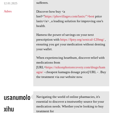
sufferers.
12.01.2025
Adres
Discover how buy <a
href="
https://phovillages.com/lasix/">best
price
lasix</a> , a leading solution for improving one's
health.
Harness the power of savings on your next
prescription with
https://fpny.org/xenical-120mg/
,
ensuring you get your medication without denting
your wallet.
When experiencing heartburn, discover relief with
medications from
[URL=
https://nikonphotorecovery.com/drugs/kam
agra/
- cheapest kamagra dosage price[/URL - . Buy
the treatment via our website now.
usanumolo
Navigating the world of online pharmacies, it's
Navigating the world of
essential to discover a trustworthy source for your
xihu
medication needs. Whether you're looking to buy
treatment for