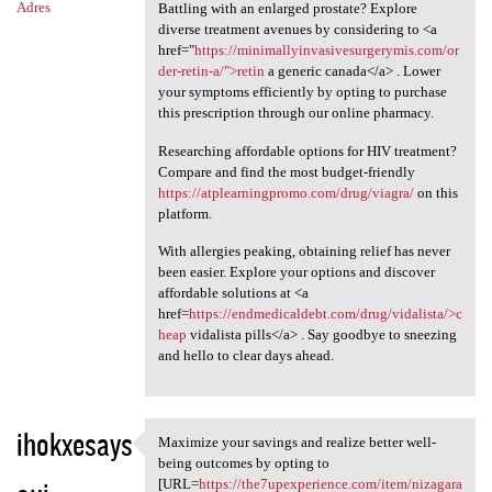
Adres
Battling with an enlarged prostate? Explore
diverse treatment avenues by considering to <a
href="
https://minimallyinvasivesurgerymis.com/or
der-retin-a/">retin
a generic canada</a> . Lower
your symptoms efficiently by opting to purchase
this prescription through our online pharmacy.
Researching affordable options for HIV treatment?
Compare and find the most budget-friendly
https://atplearningpromo.com/drug/viagra/
on this
platform.
With allergies peaking, obtaining relief has never
been easier. Explore your options and discover
affordable solutions at <a
href=
https://endmedicaldebt.com/drug/vidalista/>c
heap
vidalista pills</a> . Say goodbye to sneezing
and hello to clear days ahead.
ihokxesays
Maximize your savings and realize better well-
Maximize your savings and
being outcomes by opting to
[URL=
https://the7upexperience.com/item/nizagara