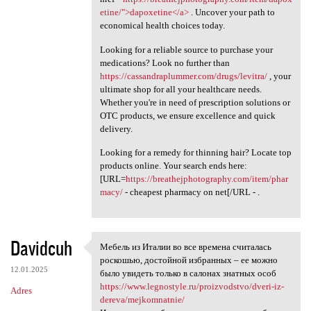
etine/">dapoxetine</a>
. Uncover your path to
economical health choices today.
Looking for a reliable source to purchase your
medications? Look no further than
https://cassandraplummer.com/drugs/levitra/
, your
ultimate shop for all your healthcare needs.
Whether you're in need of prescription solutions or
OTC products, we ensure excellence and quick
delivery.
Looking for a remedy for thinning hair? Locate top
products online. Your search ends here:
[URL=
https://breathejphotography.com/item/phar
macy/
- cheapest pharmacy on net[/URL - .
Davidcuh
Мебель из Италии во все времена считалась
Мебель из Италии во все
роскошью, достойной избранных – ее можно
12.01.2025
было увидеть только в салонах знатных особ
https://www.legnostyle.ru/proizvodstvo/dveri-iz-
Adres
dereva/mejkomnatnie/