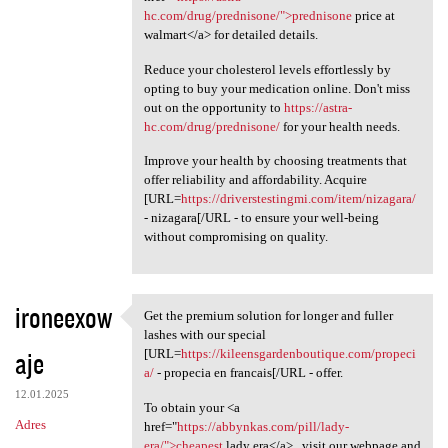
hc.com/drug/prednisone/">prednisone
price at
walmart</a> for detailed details.
Reduce your cholesterol levels effortlessly by
opting to buy your medication online. Don't miss
out on the opportunity to
https://astra-
hc.com/drug/prednisone/
for your health needs.
Improve your health by choosing treatments that
offer reliability and affordability. Acquire
[URL=
https://driverstestingmi.com/item/nizagara/
- nizagara[/URL - to ensure your well-being
without compromising on quality.
ironeexow
Get the premium solution for longer and fuller
Get the premium solution for
lashes with our special
aje
[URL=
https://kileensgardenboutique.com/propeci
a/
- propecia en francais[/URL - offer.
12.01.2025
To obtain your <a
Adres
href="
https://abbynkas.com/pill/lady-
era/">cheapest
lady era</a> , visit our webpage and