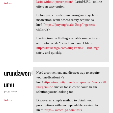
lasix-without-prescription/
- lasix[/URL - online
Adres
offers an easy option.
Before you consider purchasing antipsychotic
medication, learn how to safely acquire <a
href="
https://fpny.org/cialis-5mg/">generic
cialis</a> .
Having trouble finding a reliable source for your
antibiotic needs? Search no more. Obtain
https://karachigo.com/drugs/amoxil-1000mg/
safely and quickly.
urundawon
Need a convenient and discreet way to acquire
Need a convenient and
your medication? <a
umu
href=
https://tooprettybrand.com/product/amoxicill
in/>genuine
amoxil for sale</a> could be the
solution you're looking for.
12.01.2025
Adres
Discover an simple method to obtain your
prescriptions with our dependable service. <a
href="
https://karachigo.com/lasix-