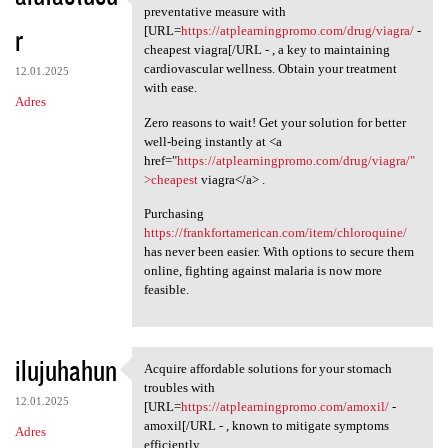
Ensure your heart health by
preventative measure with
r
[URL=
https://atplearningpromo.com/drug/viagra/
-
cheapest viagra[/URL - , a key to maintaining
cardiovascular wellness. Obtain your treatment
12.01.2025
with ease.
Adres
Zero reasons to wait! Get your solution for better
well-being instantly at <a
href="
https://atplearningpromo.com/drug/viagra/"
>cheapest
viagra</a> .
Purchasing
https://frankfortamerican.com/item/chloroquine/
has never been easier. With options to secure them
online, fighting against malaria is now more
feasible.
ilujuhahun
Acquire affordable solutions for your stomach
Acquire affordable solutions
troubles with
12.01.2025
[URL=
https://atplearningpromo.com/amoxil/
-
amoxil[/URL - , known to mitigate symptoms
Adres
efficiently.