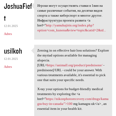
JoshuaFief
Игроки могут осуществлять ставки в 1вин на
Игроки могут осуществлять
самые различные события, на десятки видов
t
спорта а также киберспорт и многое другое.
Инфраструктура проекта развита <a
href="
http://yamuhajirin.org/index.php?
12.01.2025
option=com_kunena&view=topic&catid=2&id...
Adres
usilkoh
Zeroing in on effective hair loss solutions? Explore
Zeroing in on effective hair
the myriad options available for managing
12.01.2025
alopecia.
[URL=
https://animall.org/product/prednisone/
-
Adres
prednisone[/URL - could be your answer. With
various treatments available, it's essential to pick
one that suits your specific needs.
X-ray your options for budget-friendly medical
treatments by exploring the <a
href="
https://nikonphotorecovery.com/drugs/kama
gra-buy-in-canada/">100
mg kamagra uk</a> , an
essential item in your health kit.