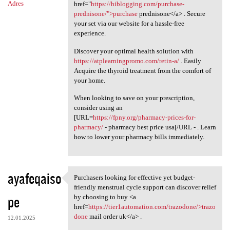
Adres
href="
https://hiblogging.com/purchase-
prednisone/">purchase
prednisone</a> . Secure
your set via our website for a hassle-free
experience.
Discover your optimal health solution with
https://atplearningpromo.com/retin-a/
. Easily
Acquire the thyroid treatment from the comfort of
your home.
When looking to save on your prescription,
consider using an
[URL=
https://fpny.org/pharmacy-prices-for-
pharmacy/
- pharmacy best price usa[/URL - . Learn
how to lower your pharmacy bills immediately.
ayafeqaiso
Purchasers looking for effective yet budget-
Purchasers looking for
friendly menstrual cycle support can discover relief
pe
by choosing to buy <a
href=
https://tier1automation.com/trazodone/>trazo
done
mail order uk</a> .
12.01.2025