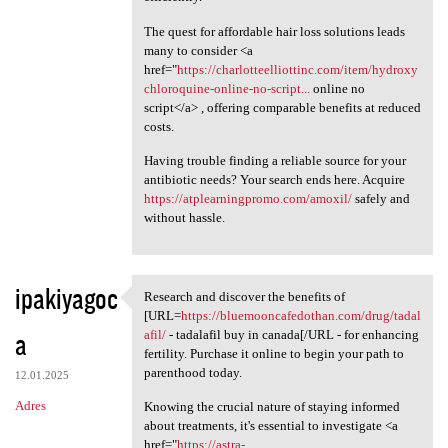
The quest for affordable hair loss solutions leads
many to consider <a
href="
https://charlotteelliottinc.com/item/hydroxy
chloroquine-online-no-script...
online no
script</a> , offering comparable benefits at reduced
costs.
Having trouble finding a reliable source for your
antibiotic needs? Your search ends here. Acquire
https://atplearningpromo.com/amoxil/
safely and
without hassle.
ipakiyagoc
Research and discover the benefits of
Research and discover the
[URL=
https://bluemooncafedothan.com/drug/tadal
a
afil/
- tadalafil buy in canada[/URL - for enhancing
fertility. Purchase it online to begin your path to
parenthood today.
12.01.2025
Adres
Knowing the crucial nature of staying informed
about treatments, it's essential to investigate <a
href="
https://astra-