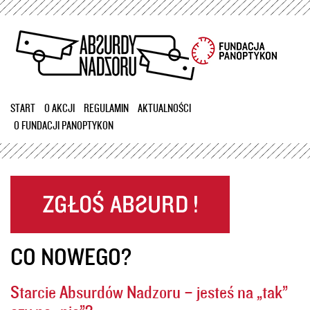
Przejdź
do
treści
START
O AKCJI
REGULAMIN
AKTUALNOŚCI
O FUNDACJI PANOPTYKON
CO NOWEGO?
Starcie Absurdów Nadzoru – jesteś na „tak”