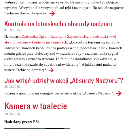
wolnej chwili można tu pójść na kawę, do słynnych ogrodów lub obejrzeć
wystawę. Wszystko dla wszystkich, od ręki i na miejscu. No tak, ale najpierw
trzeba się dostać do środka.
Kontrole na lotniskach i absurdy nadzoru
01.09.2015
Na łamach
Dziennika Opinii, Katarzyna Szymielewicz przedstawia swój
absurd nadzoru – kontrole na lotniskach
: „Dokładnie ten sam przedmiot –
ładowarka, kawałek kabla, but na podwyższonej podeszwie, pasek, kawałek
metalu gdzieś przy ciele, czy coś w kształcie tuby – raz uruchamia sygnał
ostrzegawczy i oznacza stracone 15 minut na dodatkowe sprawdzenie, a
innym razem okazuje się zupełnie niewidzialny”. A jaki absurd nadzoru
uwiera Ciebie najbardziej?
Jak wziąć udział w akcji „Absurdy Nadzoru"?
25.08.2015
Poznaj 5 sposobów na zaangażowanie się w akcję „Absurdy Nadzoru".
Kamera w toalecie
10.09.2015
Nadesłany przez:
F.Sz