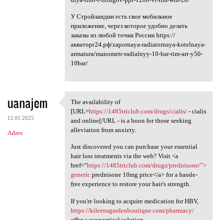
У Стройландии есть свое мобильное
приложение, через которое удобно делать
заказы из любой точки России https://
акваторг24.рф/zapornaya-radiatornaya-kotelnaya-
armatura/manometr-radialnyy-10-bar-tim-art-y50-
10bar/
uanajem
The availability of
The availability of [URL
[URL=
https://1485triclub.com/drugs/cialis/
- cialis
12.01.2025
and online[/URL - is a boon for those seeking
alleviation from anxiety.
Adres
Just discovered you can purchase your essential
hair loss treatments via the web? Visit <a
href="
https://1485triclub.com/drugs/prednisone/">
generic
prednisone 10mg price</a> for a hassle-
free experience to restore your hair's strength.
If you're looking to acquire medication for HBV,
https://kileensgardenboutique.com/pharmacy/
offer a economical solution.