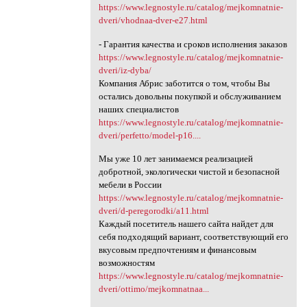
https://www.legnostyle.ru/catalog/mejkomnatnie-
dveri/vhodnaa-dver-e27.html
- Гарантия качества и сроков исполнения заказов
https://www.legnostyle.ru/catalog/mejkomnatnie-
dveri/iz-dyba/
Компания Абрис заботится о том, чтобы Вы
остались довольны покупкой и обслуживанием
наших специалистов
https://www.legnostyle.ru/catalog/mejkomnatnie-
dveri/perfetto/model-p16....
Мы уже 10 лет занимаемся реализацией
добротной, экологически чистой и безопасной
мебели в России
https://www.legnostyle.ru/catalog/mejkomnatnie-
dveri/d-peregorodki/a11.html
Каждый посетитель нашего сайта найдет для
себя подходящий вариант, соответствующий его
вкусовым предпочтениям и финансовым
возможностям
https://www.legnostyle.ru/catalog/mejkomnatnie-
dveri/ottimo/mejkomnatnaa...