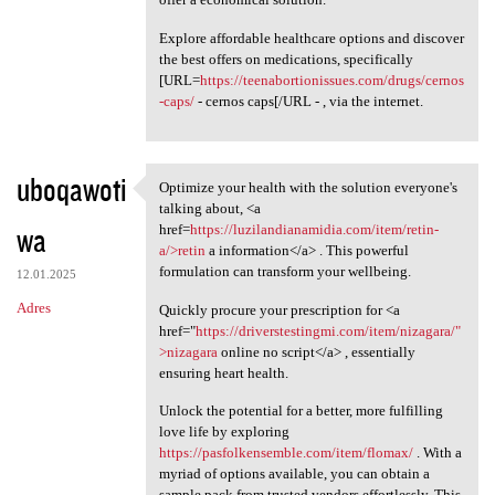
Explore affordable healthcare options and discover
the best offers on medications, specifically
[URL=
https://teenabortionissues.com/drugs/cernos
-caps/
- cernos caps[/URL - , via the internet.
uboqawoti
Optimize your health with the solution everyone's
Optimize your health with the
talking about, <a
wa
href=
https://luzilandianamidia.com/item/retin-
a/>retin
a information</a> . This powerful
formulation can transform your wellbeing.
12.01.2025
Adres
Quickly procure your prescription for <a
href="
https://driverstestingmi.com/item/nizagara/"
>nizagara
online no script</a> , essentially
ensuring heart health.
Unlock the potential for a better, more fulfilling
love life by exploring
https://pasfolkensemble.com/item/flomax/
. With a
myriad of options available, you can obtain a
sample pack from trusted vendors effortlessly. This