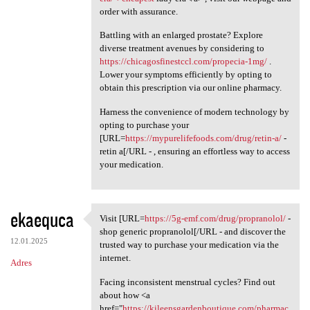
order with assurance.
Battling with an enlarged prostate? Explore
diverse treatment avenues by considering to
https://chicagosfinestccl.com/propecia-1mg/
.
Lower your symptoms efficiently by opting to
obtain this prescription via our online pharmacy.
Harness the convenience of modern technology by
opting to purchase your
[URL=
https://mypurelifefoods.com/drug/retin-a/
-
retin a[/URL - , ensuring an effortless way to access
your medication.
ekaequca
Visit [URL=
https://5g-emf.com/drug/propranolol/
-
Visit [URL=https://5g-emf.com
shop generic propranolol[/URL - and discover the
12.01.2025
trusted way to purchase your medication via the
internet.
Adres
Facing inconsistent menstrual cycles? Find out
about how <a
href="
https://kileensgardenboutique.com/pharmac