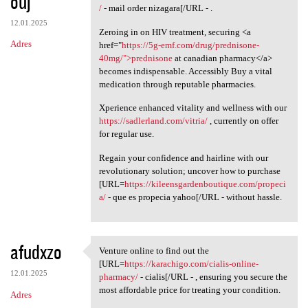
ouj
/
- mail order nizagara[/URL - .
12.01.2025
Zeroing in on HIV treatment, securing <a
Adres
href="
https://5g-emf.com/drug/prednisone-
40mg/">prednisone
at canadian pharmacy</a>
becomes indispensable. Accessibly Buy a vital
medication through reputable pharmacies.
Xperience enhanced vitality and wellness with our
https://sadlerland.com/vitria/
, currently on offer
for regular use.
Regain your confidence and hairline with our
revolutionary solution; uncover how to purchase
[URL=
https://kileensgardenboutique.com/propeci
a/
- que es propecia yahoo[/URL - without hassle.
afudxzo
Venture online to find out the
Venture online to find out
[URL=
https://karachigo.com/cialis-online-
12.01.2025
pharmacy/
- cialis[/URL - , ensuring you secure the
most affordable price for treating your condition.
Adres