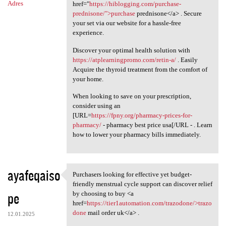
Adres
href="
https://hiblogging.com/purchase-
prednisone/">purchase
prednisone</a> . Secure
your set via our website for a hassle-free
experience.
Discover your optimal health solution with
https://atplearningpromo.com/retin-a/
. Easily
Acquire the thyroid treatment from the comfort of
your home.
When looking to save on your prescription,
consider using an
[URL=
https://fpny.org/pharmacy-prices-for-
pharmacy/
- pharmacy best price usa[/URL - . Learn
how to lower your pharmacy bills immediately.
ayafeqaiso
Purchasers looking for effective yet budget-
Purchasers looking for
friendly menstrual cycle support can discover relief
pe
by choosing to buy <a
href=
https://tier1automation.com/trazodone/>trazo
done
mail order uk</a> .
12.01.2025