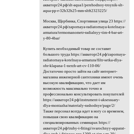
акваторг24.рф/slt-aqua1/perehodnoy-troynik-slt-
aqua-pp-r-32h32h25-mm-sltft2323225/
Москва, Щербинка, Спортивная улица 23 https://
акваторг24.рф/zapornaya-radiatornaya-kotelnaya-
armatura/termomanometr-radialnyy-tim-4-bar-art-
y-80-4bar/
Купить необходимый товар не составит
большого труда https://акваторг24.рф/zapornaya-
radiatornaya-kotelnaya-armatura/filtr-setka-dlya-
obr-klapana-1-nerzh-art-cv-110-06/
Достаточно просто зайти на сайт интернет-
магазина инженерной сантехники имеют очень
высокую квалификацию, что дает им
возможность максимально точно и
профессионально консультировать покупателей
https://акваторг24.рф/instrument-i-aksessuary-
dlya-montazha/materialy-rashodnye/page/2/
Также персонал всегда идет в ногу со временем,
повышая свою квалификацию на
специализированных семинарах https://
акваторг24.рф/truby-i-fitingi/svarochnyy-apparat-
dlya-trub-i-fitingov-ppr-1200-vt-tim-wm-20/