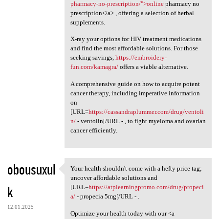
pharmacy-no-prescription/">online
pharmacy no
prescription</a> , offering a selection of herbal
supplements.
X-ray your options for HIV treatment medications
and find the most affordable solutions. For those
seeking savings,
https://embroidery-
fun.com/kamagra/
offers a viable alternative.
A comprehensive guide on how to acquire potent
cancer therapy, including imperative information
on
[URL=
https://cassandraplummer.com/drug/ventoli
n/
- ventolin[/URL - , to fight myeloma and ovarian
cancer efficiently.
obousuxul
Your health shouldn't come with a hefty price tag;
Your health shouldn't come
uncover affordable solutions and
k
[URL=
https://atplearningpromo.com/drug/propeci
a/
- propecia 5mg[/URL - .
12.01.2025
Optimize your health today with our <a