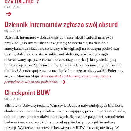
czy na „nie”?
03.10.2015
Dziennik Internautów zgłasza swój absurd
08.09.2015
Dziennik Internautów dołączył się do naszej akcji i zgłosił nam swój
przykład: „Oburzamy się na inwigilację w internecie, na działania
amerykańskich służb, ale co wiemy o inwigilacji na własnym podwórku?
Czy myślałeś, że gdy stoisz sobie pod blokiem, możesz być ciągle
obserwowany np. przez człowieka ze straży miejskiej, który siedzi przy
biurku i pije kawę? Czy myślałeś, ile naprawdę kamer może być w Twojej
okolicy? A może spojrzysz na mapkę, która może to ukazywać?”. Polecamy
artykuł Marcina Maja:
Ktoś nasikał pod kamerą, czyli inwigilacja z
perspektywy własnego podwórka
.
Checkpoint BUW
08.09.2015
Biblioteka Uniwersytecka w Warszawie. Jedna z najważniejszych bibliotek
akademickich w stolicy. Codziennie przewijają się przez nią setki studentów,
doktorantów i pracowników naukowych. Są również pasjonaci, samodzielni
badacze i warszawiacy, którzy poszukują niedostępnych gdzie indziej
pozycji. Wycieczka po mieście bez wizyty w BUW-ie też się nie liczy. W