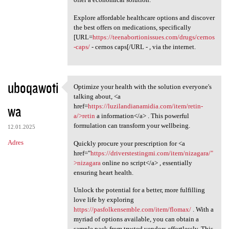
Explore affordable healthcare options and discover
the best offers on medications, specifically
[URL=
https://teenabortionissues.com/drugs/cernos
-caps/
- cernos caps[/URL - , via the internet.
uboqawoti
Optimize your health with the solution everyone's
Optimize your health with the
talking about, <a
wa
href=
https://luzilandianamidia.com/item/retin-
a/>retin
a information</a> . This powerful
formulation can transform your wellbeing.
12.01.2025
Adres
Quickly procure your prescription for <a
href="
https://driverstestingmi.com/item/nizagara/"
>nizagara
online no script</a> , essentially
ensuring heart health.
Unlock the potential for a better, more fulfilling
love life by exploring
https://pasfolkensemble.com/item/flomax/
. With a
myriad of options available, you can obtain a
sample pack from trusted vendors effortlessly. This