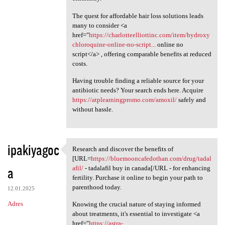
The quest for affordable hair loss solutions leads
many to consider <a
href="
https://charlotteelliottinc.com/item/hydroxy
chloroquine-online-no-script...
online no
script</a> , offering comparable benefits at reduced
costs.
Having trouble finding a reliable source for your
antibiotic needs? Your search ends here. Acquire
https://atplearningpromo.com/amoxil/
safely and
without hassle.
ipakiyagoc
Research and discover the benefits of
Research and discover the
[URL=
https://bluemooncafedothan.com/drug/tadal
a
afil/
- tadalafil buy in canada[/URL - for enhancing
fertility. Purchase it online to begin your path to
parenthood today.
12.01.2025
Adres
Knowing the crucial nature of staying informed
about treatments, it's essential to investigate <a
href="
https://astra-