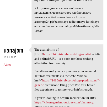
У Стройландии есть свое мобильное
приложение, через которое удобно делать
заказы из любой точки России https://
акваторг24.рф/zapornaya-radiatornaya-kotelnaya-
armatura/manometr-radialnyy-10-bar-tim-art-y50-
10bar/
uanajem
The availability of
The availability of [URL
[URL=
https://1485triclub.com/drugs/cialis/
- cialis
12.01.2025
and online[/URL - is a boon for those seeking
alleviation from anxiety.
Adres
Just discovered you can purchase your essential
hair loss treatments via the web? Visit <a
href="
https://1485triclub.com/drugs/prednisone/">
generic
prednisone 10mg price</a> for a hassle-
free experience to restore your hair's strength.
If you're looking to acquire medication for HBV,
https://kileensgardenboutique.com/pharmacy/
offer a economical solution.