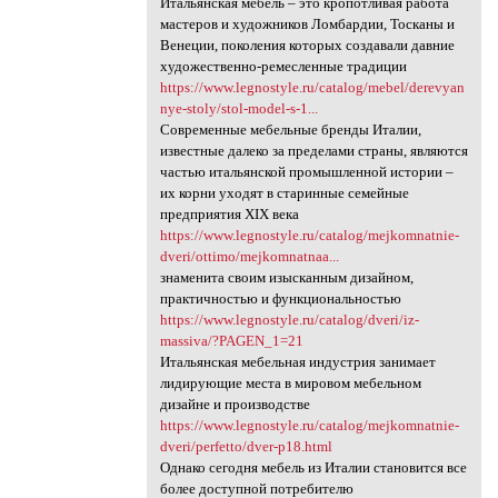
Итальянская мебель – это кропотливая работа
мастеров и художников Ломбардии, Тосканы и
Венеции, поколения которых создавали давние
художественно-ремесленные традиции
https://www.legnostyle.ru/catalog/mebel/derevyan
nye-stoly/stol-model-s-1...
Современные мебельные бренды Италии,
известные далеко за пределами страны, являются
частью итальянской промышленной истории –
их корни уходят в старинные семейные
предприятия ХІХ века
https://www.legnostyle.ru/catalog/mejkomnatnie-
dveri/ottimo/mejkomnatnaa...
знаменита своим изысканным дизайном,
практичностью и функциональностью
https://www.legnostyle.ru/catalog/dveri/iz-
massiva/?PAGEN_1=21
Итальянская мебельная индустрия занимает
лидирующие места в мировом мебельном
дизайне и производстве
https://www.legnostyle.ru/catalog/mejkomnatnie-
dveri/perfetto/dver-p18.html
Однако сегодня мебель из Италии становится все
более доступной потребителю