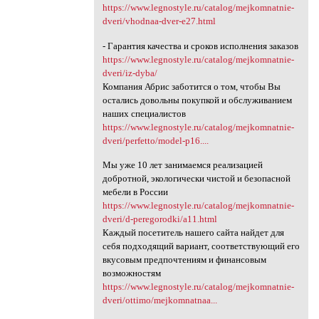
https://www.legnostyle.ru/catalog/mejkomnatnie-
dveri/vhodnaa-dver-e27.html
- Гарантия качества и сроков исполнения заказов
https://www.legnostyle.ru/catalog/mejkomnatnie-
dveri/iz-dyba/
Компания Абрис заботится о том, чтобы Вы
остались довольны покупкой и обслуживанием
наших специалистов
https://www.legnostyle.ru/catalog/mejkomnatnie-
dveri/perfetto/model-p16....
Мы уже 10 лет занимаемся реализацией
добротной, экологически чистой и безопасной
мебели в России
https://www.legnostyle.ru/catalog/mejkomnatnie-
dveri/d-peregorodki/a11.html
Каждый посетитель нашего сайта найдет для
себя подходящий вариант, соответствующий его
вкусовым предпочтениям и финансовым
возможностям
https://www.legnostyle.ru/catalog/mejkomnatnie-
dveri/ottimo/mejkomnatnaa...