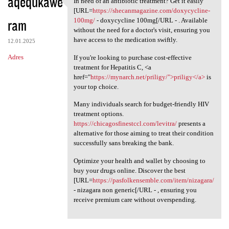
aqequkawe
In need of an antibiotic treatment? Get it easily
In need of an antibiotic
[URL=
https://shecanmagazine.com/doxycycline-
ram
100mg/
- doxycycline 100mg[/URL - . Available
without the need for a doctor's visit, ensuring you
have access to the medication swiftly.
12.01.2025
Adres
If you're looking to purchase cost-effective
treatment for Hepatitis C, <a
href="
https://mynarch.net/priligy/">priligy</a>
is
your top choice.
Many individuals search for budget-friendly HIV
treatment options.
https://chicagosfinestccl.com/levitra/
presents a
alternative for those aiming to treat their condition
successfully sans breaking the bank.
Optimize your health and wallet by choosing to
buy your drugs online. Discover the best
[URL=
https://pasfolkensemble.com/item/nizagara/
- nizagara non generic[/URL - , ensuring you
receive premium care without overspending.