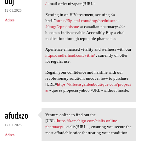
ouj
/
- mail order nizagara[/URL - .
12.01.2025
Zeroing in on HIV treatment, securing <a
Adres
href="
https://5g-emf.com/drug/prednisone-
40mg/">prednisone
at canadian pharmacy</a>
becomes indispensable. Accessibly Buy a vital
medication through reputable pharmacies.
Xperience enhanced vitality and wellness with our
https://sadlerland.com/vitria/
, currently on offer
for regular use.
Regain your confidence and hairline with our
revolutionary solution; uncover how to purchase
[URL=
https://kileensgardenboutique.com/propeci
a/
- que es propecia yahoo[/URL - without hassle.
afudxzo
Venture online to find out the
Venture online to find out
[URL=
https://karachigo.com/cialis-online-
12.01.2025
pharmacy/
- cialis[/URL - , ensuring you secure the
most affordable price for treating your condition.
Adres