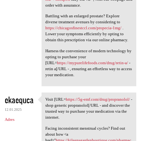
order with assurance.
Battling with an enlarged prostate? Explore
diverse treatment avenues by considering to
https://chicagosfinestccl.com/propecia-1mg/
.
Lower your symptoms efficiently by opting to
obtain this prescription via our online pharmacy.
Harness the convenience of modern technology by
opting to purchase your
[URL=
https://mypurelifefoods.com/drug/retin-a/
-
retin a[/URL - , ensuring an effortless way to access
your medication.
ekaequca
Visit [URL=
https://5g-emf.com/drug/propranolol/
-
Visit [URL=https://5g-emf.com
shop generic propranolol[/URL - and discover the
12.01.2025
trusted way to purchase your medication via the
internet.
Adres
Facing inconsistent menstrual cycles? Find out
about how <a
href="
https://kileensgardenboutique.com/pharmac