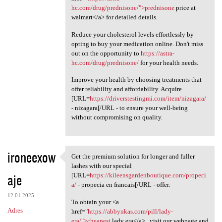
hc.com/drug/prednisone/">prednisone
price at
walmart</a> for detailed details.
Reduce your cholesterol levels effortlessly by
opting to buy your medication online. Don't miss
out on the opportunity to
https://astra-
hc.com/drug/prednisone/
for your health needs.
Improve your health by choosing treatments that
offer reliability and affordability. Acquire
[URL=
https://driverstestingmi.com/item/nizagara/
- nizagara[/URL - to ensure your well-being
without compromising on quality.
ironeexow
Get the premium solution for longer and fuller
Get the premium solution for
lashes with our special
aje
[URL=
https://kileensgardenboutique.com/propeci
a/
- propecia en francais[/URL - offer.
12.01.2025
To obtain your <a
Adres
href="
https://abbynkas.com/pill/lady-
era/">cheapest
lady era</a> , visit our webpage and