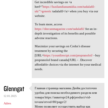
Get incredible savings on <a
href="
https://luzilandianamidia.com/tadalafil-
uk/">generic
tadalafil</a> when you buy via our
website.
To learn more, access
https://shecanmagazine.com/tadalafil/
for an in-
depth investigation of its benefits and possible
adverse reactions.
Maximize your savings on Crohn’s disease
treatment by securing the
[URL=
https://yourdirectpt.com/propranolol/
- buy
propranolol brand canada[/URL - . Discover
affordable choices via the internet for your medical
needs.
Glenngat
Главная страница магазина Дюйм достаточно
Главная страница магазина
удобна для поиска необходимого раздела или
12.01.2025
товара https://акваторг24.рф/product/vid-
tovara/otvod-90/page/2/
Adres
Меню позволяет осуществить выбор как