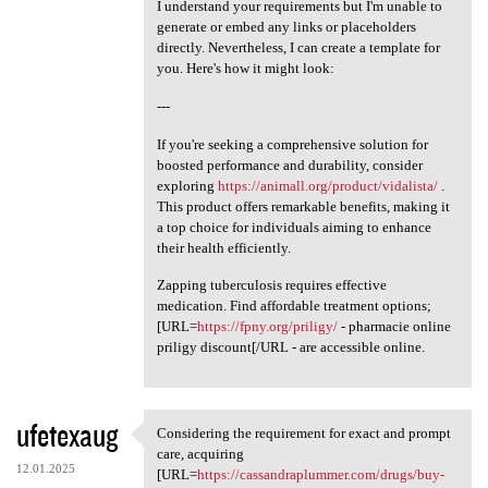
I understand your requirements but I'm unable to
generate or embed any links or placeholders
directly. Nevertheless, I can create a template for
you. Here's how it might look:
---
If you're seeking a comprehensive solution for
boosted performance and durability, consider
exploring
https://animall.org/product/vidalista/
.
This product offers remarkable benefits, making it
a top choice for individuals aiming to enhance
their health efficiently.
Zapping tuberculosis requires effective
medication. Find affordable treatment options;
[URL=
https://fpny.org/priligy/
- pharmacie online
priligy discount[/URL - are accessible online.
ufetexaug
Considering the requirement for exact and prompt
Considering the requirement
care, acquiring
12.01.2025
[URL=
https://cassandraplummer.com/drugs/buy-