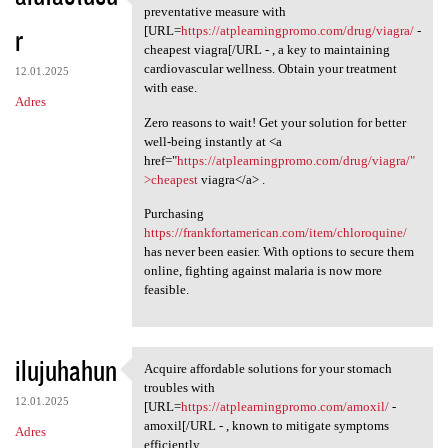
Ensure your heart health by
preventative measure with
r
[URL=
https://atplearningpromo.com/drug/viagra/
-
cheapest viagra[/URL - , a key to maintaining
cardiovascular wellness. Obtain your treatment
12.01.2025
with ease.
Adres
Zero reasons to wait! Get your solution for better
well-being instantly at <a
href="
https://atplearningpromo.com/drug/viagra/"
>cheapest
viagra</a> .
Purchasing
https://frankfortamerican.com/item/chloroquine/
has never been easier. With options to secure them
online, fighting against malaria is now more
feasible.
ilujuhahun
Acquire affordable solutions for your stomach
Acquire affordable solutions
troubles with
12.01.2025
[URL=
https://atplearningpromo.com/amoxil/
-
amoxil[/URL - , known to mitigate symptoms
Adres
efficiently.