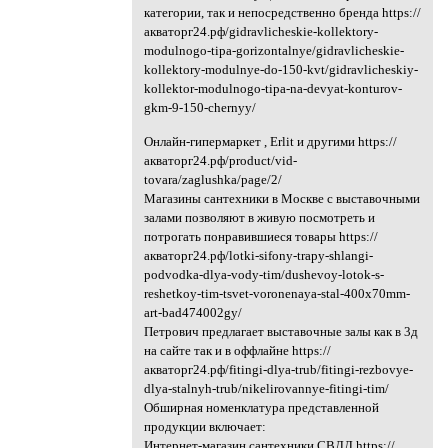
категории, так и непосредственно бренда https://
акваторг24.рф/gidravlicheskie-kollektory-
modulnogo-tipa-gorizontalnye/gidravlicheskie-
kollektory-modulnye-do-150-kvt/gidravlicheskiy-
kollektor-modulnogo-tipa-na-devyat-konturov-
gkm-9-150-chernyy/
Онлайн-гипермаркет , Erlit и другими https://
акваторг24.рф/product/vid-
tovara/zaglushka/page/2/
Магазины сантехники в Москве с выставочными
залами позволяют в живую посмотреть и
потрогать понравившиеся товары https://
акваторг24.рф/lotki-sifony-trapy-shlangi-
podvodka-dlya-vody-tim/dushevoy-lotok-s-
reshetkoy-tim-tsvet-voronenaya-stal-400x70mm-
art-bad474002gy/
Петрович предлагает выставочные залы как в 3д
на сайте так и в оффлайне https://
акваторг24.рф/fitingi-dlya-trub/fitingi-rezbovye-
dlya-stalnyh-trub/nikelirovannye-fitingi-tim/
Обширная номенклатура представленной
продукции включает:
Интернет-магазин сантехники СВДД https://