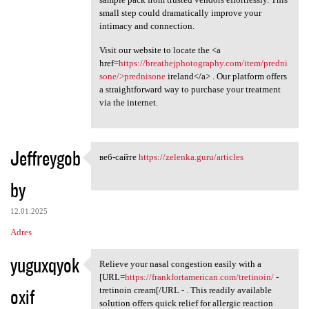
small step could dramatically improve your
intimacy and connection.
Visit our website to locate the <a
href=
https://breathejphotography.com/item/predni
sone/>prednisone
ireland</a> . Our platform offers
a straightforward way to purchase your treatment
via the internet.
Jeffreygob
веб-сайте
https://zelenka.guru/articles
веб-сайте https://zelenka
by
12.01.2025
Adres
yuguxqyok
Relieve your nasal congestion easily with a
Relieve your nasal congestion
[URL=
https://frankfortamerican.com/tretinoin/
-
oxif
tretinoin cream[/URL - . This readily available
solution offers quick relief for allergic reaction