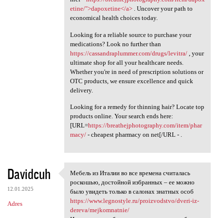
etine/">dapoxetine</a>
. Uncover your path to
economical health choices today.
Looking for a reliable source to purchase your
medications? Look no further than
https://cassandraplummer.com/drugs/levitra/
, your
ultimate shop for all your healthcare needs.
Whether you're in need of prescription solutions or
OTC products, we ensure excellence and quick
delivery.
Looking for a remedy for thinning hair? Locate top
products online. Your search ends here:
[URL=
https://breathejphotography.com/item/phar
macy/
- cheapest pharmacy on net[/URL - .
Davidcuh
Мебель из Италии во все времена считалась
Мебель из Италии во все
роскошью, достойной избранных – ее можно
12.01.2025
было увидеть только в салонах знатных особ
https://www.legnostyle.ru/proizvodstvo/dveri-iz-
Adres
dereva/mejkomnatnie/