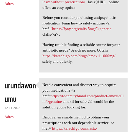
lasix-without-prescription/
- lasix[/URL - online
Adres
offers an easy option.
Before you consider purchasing antipsychotic
medication, learn how to safely acquire <a
href="
https://fpny.org/cialis-5mg/">generic
cialis</a> .
Having trouble finding a reliable source for your
antibiotic needs? Search no more. Obtain
https://karachigo.com/drugs/amoxil-1000mg/
safely and quickly.
urundawon
Need a convenient and discreet way to acquire
Need a convenient and
your medication? <a
umu
href=
https://tooprettybrand.com/product/amoxicill
in/>genuine
amoxil for sale</a> could be the
solution you're looking for.
12.01.2025
Adres
Discover an simple method to obtain your
prescriptions with our dependable service. <a
href="
https://karachigo.com/lasix-