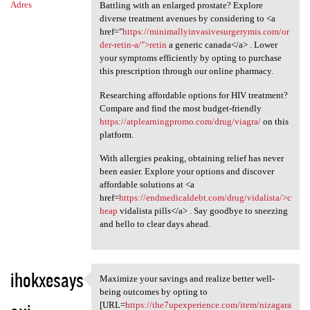
Adres
Battling with an enlarged prostate? Explore
diverse treatment avenues by considering to <a
href="
https://minimallyinvasivesurgerymis.com/or
der-retin-a/">retin
a generic canada</a> . Lower
your symptoms efficiently by opting to purchase
this prescription through our online pharmacy.
Researching affordable options for HIV treatment?
Compare and find the most budget-friendly
https://atplearningpromo.com/drug/viagra/
on this
platform.
With allergies peaking, obtaining relief has never
been easier. Explore your options and discover
affordable solutions at <a
href=
https://endmedicaldebt.com/drug/vidalista/>c
heap
vidalista pills</a> . Say goodbye to sneezing
and hello to clear days ahead.
ihokxesays
Maximize your savings and realize better well-
Maximize your savings and
being outcomes by opting to
[URL=
https://the7upexperience.com/item/nizagara