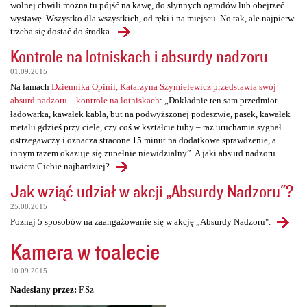
wolnej chwili można tu pójść na kawę, do słynnych ogrodów lub obejrzeć
wystawę. Wszystko dla wszystkich, od ręki i na miejscu. No tak, ale najpierw
trzeba się dostać do środka.
Kontrole na lotniskach i absurdy nadzoru
01.09.2015
Na łamach
Dziennika Opinii, Katarzyna Szymielewicz przedstawia swój
absurd nadzoru – kontrole na lotniskach
: „Dokładnie ten sam przedmiot –
ładowarka, kawałek kabla, but na podwyższonej podeszwie, pasek, kawałek
metalu gdzieś przy ciele, czy coś w kształcie tuby – raz uruchamia sygnał
ostrzegawczy i oznacza stracone 15 minut na dodatkowe sprawdzenie, a
innym razem okazuje się zupełnie niewidzialny”. A jaki absurd nadzoru
uwiera Ciebie najbardziej?
Jak wziąć udział w akcji „Absurdy Nadzoru"?
25.08.2015
Poznaj 5 sposobów na zaangażowanie się w akcję „Absurdy Nadzoru".
Kamera w toalecie
10.09.2015
Nadesłany przez:
F.Sz