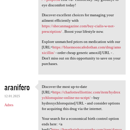
eye discomfort today!
Discover excellent choices for managing your
ailment efficiently with
https://shecanmagazine.com/buy-cialis-w-not-
prescription/
. Boost your lifestyle now.
Explore unmatched prices on medication with our
[URL=
https://bluemooncafedothan.com/drug/amo
xicillin/
- order cheap generic amoxil[/URL - .
Don't miss out on this opportunity to save on your
purchases.
aranifero
Discover the most up-to-date
Discover the most up-to-date
[URL=
https://charlotteelliottinc.com/item/hydrox
12.01.2025
ychloroquine-online-no-script/
- buy
hydroxychloroquine[/URL - and consider options
Adres
for acquiring this drug via the internet.
Your search for a economical birth control option
ends here: <a
href="
https://breathejphotography.com/item/dapox