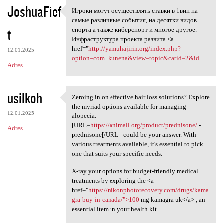
JoshuaFief
Игроки могут осуществлять ставки в 1вин на
Игроки могут осуществлять
самые различные события, на десятки видов
t
спорта а также киберспорт и многое другое.
Инфраструктура проекта развита <a
href="
http://yamuhajirin.org/index.php?
12.01.2025
option=com_kunena&view=topic&catid=2&id...
Adres
usilkoh
Zeroing in on effective hair loss solutions? Explore
Zeroing in on effective hair
the myriad options available for managing
12.01.2025
alopecia.
[URL=
https://animall.org/product/prednisone/
-
Adres
prednisone[/URL - could be your answer. With
various treatments available, it's essential to pick
one that suits your specific needs.
X-ray your options for budget-friendly medical
treatments by exploring the <a
href="
https://nikonphotorecovery.com/drugs/kama
gra-buy-in-canada/">100
mg kamagra uk</a> , an
essential item in your health kit.