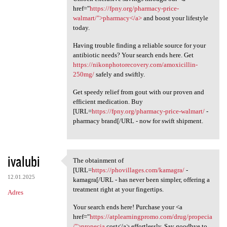
href="
https://fpny.org/pharmacy-price-
walmart/">pharmacy</a>
and boost your lifestyle
today.
Having trouble finding a reliable source for your
antibiotic needs? Your search ends here. Get
https://nikonphotorecovery.com/amoxicillin-
250mg/
safely and swiftly.
Get speedy relief from gout with our proven and
efficient medication. Buy
[URL=
https://fpny.org/pharmacy-price-walmart/
-
pharmacy brand[/URL - now for swift shipment.
ivalubi
The obtainment of
The obtainment of [URL=https:
[URL=
https://phovillages.com/kamagra/
-
12.01.2025
kamagra[/URL - has never been simpler, offering a
treatment right at your fingertips.
Adres
Your search ends here! Purchase your <a
href="
https://atplearningpromo.com/drug/propecia
/">propecia
cost</a> effortlessly. Say goodbye to