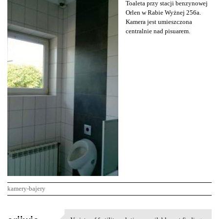
Toaleta przy stacji benzynowej
Orlen w Rabie Wyżnej 256a.
Kamera jest umieszczona
centralnie nad pisuarem.
kamery-bajery
K