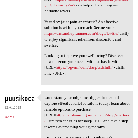
y/">pharmacy</a>
can help in balancing your
hormone levels.
Vexed by joint pain or arthritis? An effective
solution is within your reach. Secure your
https://cassandraplummer.com/drugs/levitra/
easily
to enjoy significant relief from discomfort and
swelling.
Looking to improve your well-being? Discover
how to secure your needs without hassle with
[URL=
https://5g-emf.com/drug/tadalafil/
- cialis
5mg[/URL - .
puusikoca
Understand your migraine triggers better and
Understand your migraine
explore effective relief solutions today; learn about
12.01.2025
reliable options to purchase
[URL=
https://atplearningpromo.com/drug/strattera
Adres
/
- strattera capsules for sale[/URL - and take a step
towards overcoming your symptoms.
Unlock exclusive savings through our <a