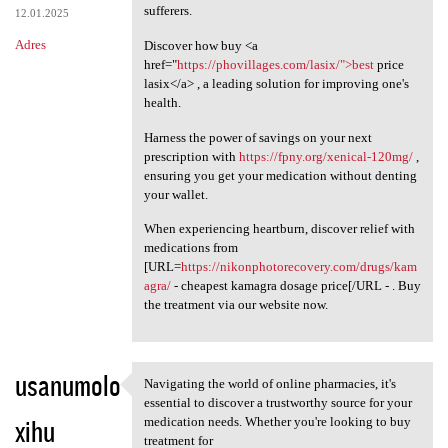
sufferers.
12.01.2025
Adres
Discover how buy <a
href="
https://phovillages.com/lasix/">best
price
lasix</a> , a leading solution for improving one's
health.
Harness the power of savings on your next
prescription with
https://fpny.org/xenical-120mg/
,
ensuring you get your medication without denting
your wallet.
When experiencing heartburn, discover relief with
medications from
[URL=
https://nikonphotorecovery.com/drugs/kam
agra/
- cheapest kamagra dosage price[/URL - . Buy
the treatment via our website now.
usanumolo
Navigating the world of online pharmacies, it's
Navigating the world of
essential to discover a trustworthy source for your
xihu
medication needs. Whether you're looking to buy
treatment for