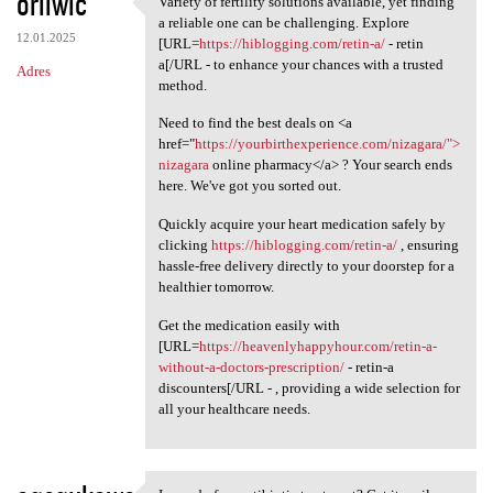
oriiwic
Variety of fertility solutions available, yet finding
Variety of fertility
o
a reliable one can be challenging. Explore
12.01.2025
m
[URL=
https://hiblogging.com/retin-a/
- retin
a[/URL - to enhance your chances with a trusted
Adres
e
method.
n
Need to find the best deals on <a
t
href="
https://yourbirthexperience.com/nizagara/">
nizagara
online pharmacy</a> ? Your search ends
a
here. We've got you sorted out.
r
Quickly acquire your heart medication safely by
z
clicking
https://hiblogging.com/retin-a/
, ensuring
e
hassle-free delivery directly to your doorstep for a
healthier tomorrow.
Get the medication easily with
[URL=
https://heavenlyhappyhour.com/retin-a-
without-a-doctors-prescription/
- retin-a
discounters[/URL - , providing a wide selection for
all your healthcare needs.