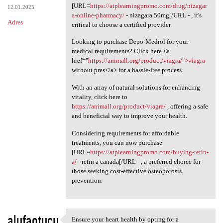
[URL=
https://atplearningpromo.com/drug/nizagar
12.01.2025
a-online-pharmacy/
- nizagara 50mg[/URL - , it's
Adres
critical to choose a certified provider.
Looking to purchase Depo-Medrol for your
medical requirements? Click here <a
href="
https://animall.org/product/viagra/">viagra
without pres</a> for a hassle-free process.
With an array of natural solutions for enhancing
vitality, click here to
https://animall.org/product/viagra/
, offering a safe
and beneficial way to improve your health.
Considering requirements for affordable
treatments, you can now purchase
[URL=
https://atplearningpromo.com/buying-retin-
a/
- retin a canada[/URL - , a preferred choice for
those seeking cost-effective osteoporosis
prevention.
alufaotucu
Ensure your heart health by opting for a