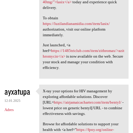
40mg/">lasix</a>
today and experience quick
delivery.
To obtain
https://luzilandianamidia.com/item/lasix/
authorization, visit our online platform
immediately.
Just launched, <a
href=
https://1485triclub.com/item/zithromax/>azit
hromycin</a>
is now available on the web. Secure
your stock and manage your condition with
efficiency.
ayxatupa
X-ray your options for HIV management by
X-ray your options for HIV
exploring affordable solutions. Discover
12.01.2025
[URL=
https://airjamaicacharter.com/item/bentyl/
-
lowest price on generic bentyl[/URL - to combine
Adres
effectiveness with savings.
Browse for affordable solutions to support your
health with <a href="
https://fpny.org/online-