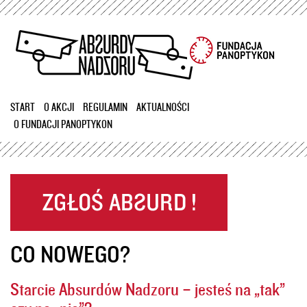
Przejdź
do
treści
START
O AKCJI
REGULAMIN
AKTUALNOŚCI
O FUNDACJI PANOPTYKON
CO NOWEGO?
Starcie Absurdów Nadzoru – jesteś na „tak”