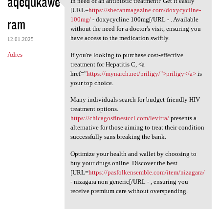
aqequkawe
In need of an antibiotic treatment? Get it easily
In need of an antibiotic
[URL=
https://shecanmagazine.com/doxycycline-
ram
100mg/
- doxycycline 100mg[/URL - . Available
without the need for a doctor's visit, ensuring you
have access to the medication swiftly.
12.01.2025
Adres
If you're looking to purchase cost-effective
treatment for Hepatitis C, <a
href="
https://mynarch.net/priligy/">priligy</a>
is
your top choice.
Many individuals search for budget-friendly HIV
treatment options.
https://chicagosfinestccl.com/levitra/
presents a
alternative for those aiming to treat their condition
successfully sans breaking the bank.
Optimize your health and wallet by choosing to
buy your drugs online. Discover the best
[URL=
https://pasfolkensemble.com/item/nizagara/
- nizagara non generic[/URL - , ensuring you
receive premium care without overspending.