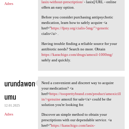
lasix-without-prescription/
- lasix[/URL - online
Adres
offers an easy option.
Before you consider purchasing antipsychotic
medication, learn how to safely acquire <a
href="
https://fpny.org/cialis-5mg/">generic
cialis</a> .
Having trouble finding a reliable source for your
antibiotic needs? Search no more. Obtain
https://karachigo.com/drugs/amoxil-1000mg/
safely and quickly.
urundawon
Need a convenient and discreet way to acquire
Need a convenient and
your medication? <a
umu
href=
https://tooprettybrand.com/product/amoxicill
in/>genuine
amoxil for sale</a> could be the
solution you're looking for.
12.01.2025
Adres
Discover an simple method to obtain your
prescriptions with our dependable service. <a
href="
https://karachigo.com/lasix-