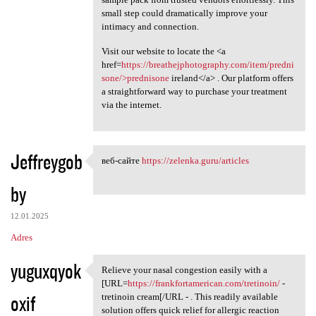
small step could dramatically improve your
intimacy and connection.
Visit our website to locate the <a
href=
https://breathejphotography.com/item/predni
sone/>prednisone
ireland</a> . Our platform offers
a straightforward way to purchase your treatment
via the internet.
Jeffreygob
веб-сайте
https://zelenka.guru/articles
веб-сайте https://zelenka
by
12.01.2025
Adres
yuguxqyok
Relieve your nasal congestion easily with a
Relieve your nasal congestion
[URL=
https://frankfortamerican.com/tretinoin/
-
oxif
tretinoin cream[/URL - . This readily available
solution offers quick relief for allergic reaction