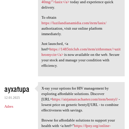
40mg/">lasix</a>
today and experience quick
delivery.
To obtain
https://luzilandianamidia.com/item/lasix/
authorization, visit our online platform
immediately.
Just launched, <a
href=
https://1485triclub.com/item/zithromax/>azit
hromycin</a>
is now available on the web. Secure
your stock and manage your condition with
efficiency.
ayxatupa
X-ray your options for HIV management by
X-ray your options for HIV
exploring affordable solutions. Discover
12.01.2025
[URL=
https://airjamaicacharter.com/item/bentyl/
-
lowest price on generic bentyl[/URL - to combine
Adres
effectiveness with savings.
Browse for affordable solutions to support your
health with <a href="
https://fpny.org/online-