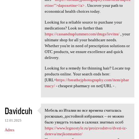
etine/">dapoxetine</a>
. Uncover your path to
economical health choices today.
Looking for a reliable source to purchase your
medications? Look no further than
https://cassandraplummer.com/drugs/levitra/
, your
ultimate shop for all your healthcare needs.
Whether you're in need of prescription solutions or
OTC products, we ensure excellence and quick
delivery.
Looking for a remedy for thinning hair? Locate top
products online. Your search ends here:
[URL=
https://breathejphotography.com/item/phar
macy/
- cheapest pharmacy on net[/URL - .
Davidcuh
Мебель из Италии во все времена считалась
Мебель из Италии во все
роскошью, достойной избранных – ее можно
12.01.2025
было увидеть только в салонах знатных особ
https://www.legnostyle.ru/proizvodstvo/dveri-iz-
Adres
dereva/mejkomnatnie/