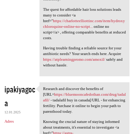
The quest for affordable hair loss solutions leads
many to consider <a
href="
https://charlotteelliottinc.com/item/hydroxy
chloroquine-online-no-script...
online no
script</a> , offering comparable benefits at reduced
costs.
Having trouble finding a reliable source for your
antibiotic needs? Your search ends here. Acquire
https://atplearningpromo.com/amoxil/
safely and
without hassle.
ipakiyagoc
Research and discover the benefits of
Research and discover the
[URL=
https://bluemooncafedothan.com/drug/tadal
a
afil/
- tadalafil buy in canada[/URL - for enhancing
fertility. Purchase it online to begin your path to
parenthood today.
12.01.2025
Adres
Knowing the crucial nature of staying informed
about treatments, it's essential to investigate <a
href="
https://astra-