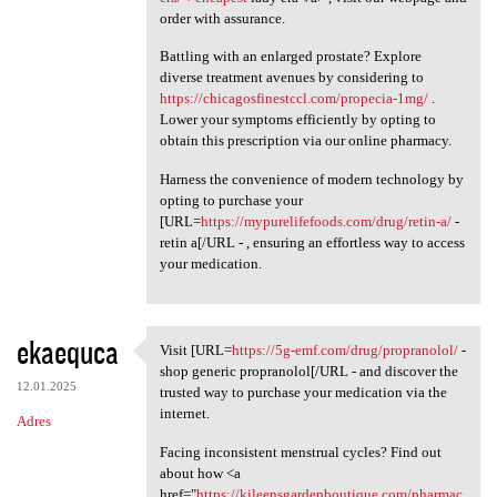
order with assurance.
Battling with an enlarged prostate? Explore
diverse treatment avenues by considering to
https://chicagosfinestccl.com/propecia-1mg/
.
Lower your symptoms efficiently by opting to
obtain this prescription via our online pharmacy.
Harness the convenience of modern technology by
opting to purchase your
[URL=
https://mypurelifefoods.com/drug/retin-a/
-
retin a[/URL - , ensuring an effortless way to access
your medication.
ekaequca
Visit [URL=
https://5g-emf.com/drug/propranolol/
-
Visit [URL=https://5g-emf.com
shop generic propranolol[/URL - and discover the
12.01.2025
trusted way to purchase your medication via the
internet.
Adres
Facing inconsistent menstrual cycles? Find out
about how <a
href="
https://kileensgardenboutique.com/pharmac