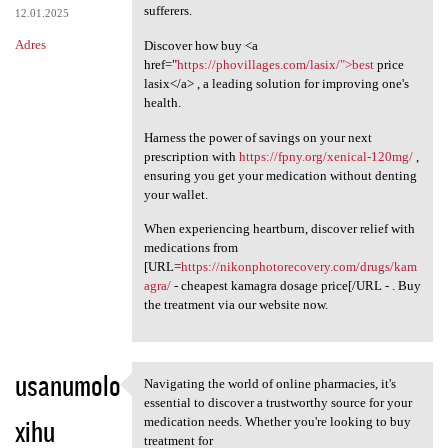
sufferers.
12.01.2025
Adres
Discover how buy <a
href="
https://phovillages.com/lasix/">best
price
lasix</a> , a leading solution for improving one's
health.
Harness the power of savings on your next
prescription with
https://fpny.org/xenical-120mg/
,
ensuring you get your medication without denting
your wallet.
When experiencing heartburn, discover relief with
medications from
[URL=
https://nikonphotorecovery.com/drugs/kam
agra/
- cheapest kamagra dosage price[/URL - . Buy
the treatment via our website now.
usanumolo
Navigating the world of online pharmacies, it's
Navigating the world of
essential to discover a trustworthy source for your
xihu
medication needs. Whether you're looking to buy
treatment for