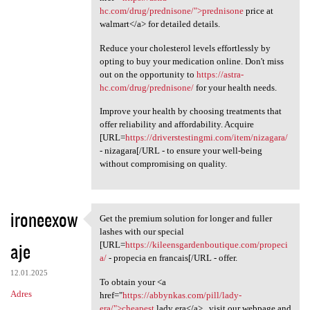
hc.com/drug/prednisone/">prednisone
price at
walmart</a> for detailed details.
Reduce your cholesterol levels effortlessly by
opting to buy your medication online. Don't miss
out on the opportunity to
https://astra-
hc.com/drug/prednisone/
for your health needs.
Improve your health by choosing treatments that
offer reliability and affordability. Acquire
[URL=
https://driverstestingmi.com/item/nizagara/
- nizagara[/URL - to ensure your well-being
without compromising on quality.
ironeexow
Get the premium solution for longer and fuller
Get the premium solution for
lashes with our special
aje
[URL=
https://kileensgardenboutique.com/propeci
a/
- propecia en francais[/URL - offer.
12.01.2025
To obtain your <a
Adres
href="
https://abbynkas.com/pill/lady-
era/">cheapest
lady era</a> , visit our webpage and