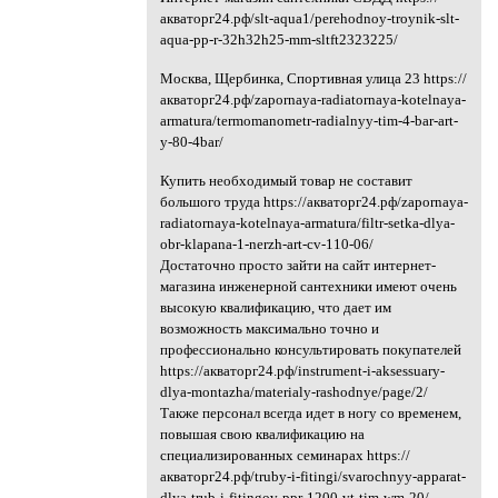
акваторг24.рф/slt-aqua1/perehodnoy-troynik-slt-
aqua-pp-r-32h32h25-mm-sltft2323225/
Москва, Щербинка, Спортивная улица 23 https://
акваторг24.рф/zapornaya-radiatornaya-kotelnaya-
armatura/termomanometr-radialnyy-tim-4-bar-art-
y-80-4bar/
Купить необходимый товар не составит
большого труда https://акваторг24.рф/zapornaya-
radiatornaya-kotelnaya-armatura/filtr-setka-dlya-
obr-klapana-1-nerzh-art-cv-110-06/
Достаточно просто зайти на сайт интернет-
магазина инженерной сантехники имеют очень
высокую квалификацию, что дает им
возможность максимально точно и
профессионально консультировать покупателей
https://акваторг24.рф/instrument-i-aksessuary-
dlya-montazha/materialy-rashodnye/page/2/
Также персонал всегда идет в ногу со временем,
повышая свою квалификацию на
специализированных семинарах https://
акваторг24.рф/truby-i-fitingi/svarochnyy-apparat-
dlya-trub-i-fitingov-ppr-1200-vt-tim-wm-20/