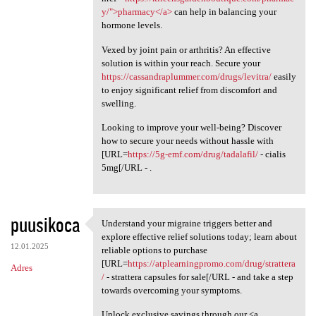
y/">pharmacy</a>
can help in balancing your
hormone levels.
Vexed by joint pain or arthritis? An effective
solution is within your reach. Secure your
https://cassandraplummer.com/drugs/levitra/
easily
to enjoy significant relief from discomfort and
swelling.
Looking to improve your well-being? Discover
how to secure your needs without hassle with
[URL=
https://5g-emf.com/drug/tadalafil/
- cialis
5mg[/URL - .
puusikoca
Understand your migraine triggers better and
Understand your migraine
explore effective relief solutions today; learn about
12.01.2025
reliable options to purchase
[URL=
https://atplearningpromo.com/drug/strattera
Adres
/
- strattera capsules for sale[/URL - and take a step
towards overcoming your symptoms.
Unlock exclusive savings through our <a