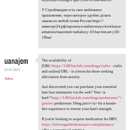
У Стройландии есть свое мобильное
приложение, через которое удобно делать
заказы из любой точки России https://
акваторг24.рф/zapornaya-radiatornaya-kotelnaya-
armatura/manometr-radialnyy-10-bar-tim-art-y50-
10bar/
uanajem
The availability of
The availability of [URL
[URL=
https://1485triclub.com/drugs/cialis/
- cialis
12.01.2025
and online[/URL - is a boon for those seeking
alleviation from anxiety.
Adres
Just discovered you can purchase your essential
hair loss treatments via the web? Visit <a
href="
https://1485triclub.com/drugs/prednisone/">
generic
prednisone 10mg price</a> for a hassle-
free experience to restore your hair's strength.
If you're looking to acquire medication for HBV,
https://kileensgardenboutique.com/pharmacy/
offer a economical solution.