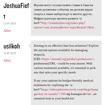
JoshuaFief
Игроки могут осуществлять ставки в 1вин на
Игроки могут осуществлять
самые различные события, на десятки видов
t
спорта а также киберспорт и многое другое.
Инфраструктура проекта развита <a
href="
http://yamuhajirin.org/index.php?
12.01.2025
option=com_kunena&view=topic&catid=2&id...
Adres
usilkoh
Zeroing in on effective hair loss solutions? Explore
Zeroing in on effective hair
the myriad options available for managing
12.01.2025
alopecia.
[URL=
https://animall.org/product/prednisone/
-
Adres
prednisone[/URL - could be your answer. With
various treatments available, it's essential to pick
one that suits your specific needs.
X-ray your options for budget-friendly medical
treatments by exploring the <a
href="
https://nikonphotorecovery.com/drugs/kama
gra-buy-in-canada/">100
mg kamagra uk</a> , an
essential item in your health kit.