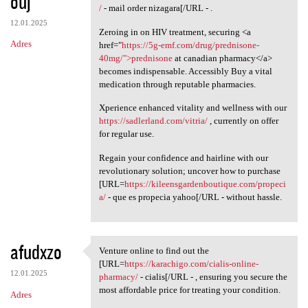
ouj
/
- mail order nizagara[/URL - .
12.01.2025
Zeroing in on HIV treatment, securing <a
Adres
href="
https://5g-emf.com/drug/prednisone-
40mg/">prednisone
at canadian pharmacy</a>
becomes indispensable. Accessibly Buy a vital
medication through reputable pharmacies.
Xperience enhanced vitality and wellness with our
https://sadlerland.com/vitria/
, currently on offer
for regular use.
Regain your confidence and hairline with our
revolutionary solution; uncover how to purchase
[URL=
https://kileensgardenboutique.com/propeci
a/
- que es propecia yahoo[/URL - without hassle.
afudxzo
Venture online to find out the
Venture online to find out
[URL=
https://karachigo.com/cialis-online-
12.01.2025
pharmacy/
- cialis[/URL - , ensuring you secure the
most affordable price for treating your condition.
Adres