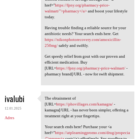
href="
https://fpny.org/pharmacy-price-
walmart/">pharmacy</a>
and boost your lifestyle
today.
Having trouble finding a reliable source for your
antibiotic needs? Your search ends here. Get
https://nikonphotorecovery.com/amoxicillin-
250mg/
safely and swiftly.
Get speedy relief from gout with our proven and
efficient medication. Buy
[URL=
https://fpny.org/pharmacy-price-walmart/
-
pharmacy brand[/URL - now for swift shipment.
ivalubi
The obtainment of
The obtainment of [URL=https:
[URL=
https://phovillages.com/kamagra/
-
12.01.2025
kamagra[/URL - has never been simpler, offering a
treatment right at your fingertips.
Adres
Your search ends here! Purchase your <a
href="
https://atplearningpromo.com/drug/propecia
/">propecia
cost</a> effortlessly. Say goodbye to