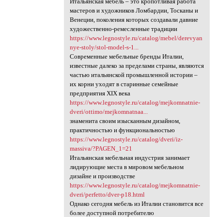
Итальянская мебель – это кропотливая работа
мастеров и художников Ломбардии, Тосканы и
Венеции, поколения которых создавали давние
художественно-ремесленные традиции
https://www.legnostyle.ru/catalog/mebel/derevyan
nye-stoly/stol-model-s-1...
Современные мебельные бренды Италии,
известные далеко за пределами страны, являются
частью итальянской промышленной истории –
их корни уходят в старинные семейные
предприятия ХІХ века
https://www.legnostyle.ru/catalog/mejkomnatnie-
dveri/ottimo/mejkomnatnaa...
знаменита своим изысканным дизайном,
практичностью и функциональностью
https://www.legnostyle.ru/catalog/dveri/iz-
massiva/?PAGEN_1=21
Итальянская мебельная индустрия занимает
лидирующие места в мировом мебельном
дизайне и производстве
https://www.legnostyle.ru/catalog/mejkomnatnie-
dveri/perfetto/dver-p18.html
Однако сегодня мебель из Италии становится все
более доступной потребителю