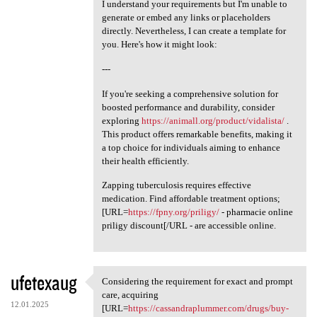
I understand your requirements but I'm unable to
generate or embed any links or placeholders
directly. Nevertheless, I can create a template for
you. Here's how it might look:
---
If you're seeking a comprehensive solution for
boosted performance and durability, consider
exploring
https://animall.org/product/vidalista/
.
This product offers remarkable benefits, making it
a top choice for individuals aiming to enhance
their health efficiently.
Zapping tuberculosis requires effective
medication. Find affordable treatment options;
[URL=
https://fpny.org/priligy/
- pharmacie online
priligy discount[/URL - are accessible online.
ufetexaug
Considering the requirement for exact and prompt
Considering the requirement
care, acquiring
12.01.2025
[URL=
https://cassandraplummer.com/drugs/buy-