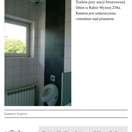
Toaleta przy stacji benzynowej
Orlen w Rabie Wyżnej 256a.
Kamera jest umieszczona
centralnie nad pisuarem.
kamery-bajery
K