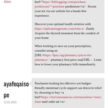
Adres
href="
https://hiblogging.com/purchase-
prednisone/">purchase
prednisone</a> . Secure
your set via our website for a hassle-free
experience.
Discover your optimal health solution with
https://atplearningpromo.com/retin-a/
. Easily
Acquire the thyroid treatment from the comfort of
your home.
When looking to save on your prescription,
consider using an
[URL=
https://fpny.org/pharmacy-prices-for-
pharmacy/
- pharmacy best price usa[/URL - . Learn
how to lower your pharmacy bills immediately.
ayafeqaiso
Purchasers looking for effective yet budget-
Purchasers looking for
friendly menstrual cycle support can discover relief
pe
by choosing to buy <a
href=
https://tier1automation.com/trazodone/>trazo
done
mail order uk</a> .
12.01.2025