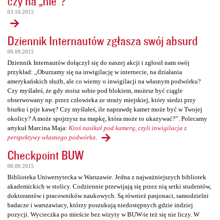
czy na „nie”?
03.10.2015
Dziennik Internautów zgłasza swój absurd
08.09.2015
Dziennik Internautów dołączył się do naszej akcji i zgłosił nam swój
przykład: „Oburzamy się na inwigilację w internecie, na działania
amerykańskich służb, ale co wiemy o inwigilacji na własnym podwórku?
Czy myślałeś, że gdy stoisz sobie pod blokiem, możesz być ciągle
obserwowany np. przez człowieka ze straży miejskiej, który siedzi przy
biurku i pije kawę? Czy myślałeś, ile naprawdę kamer może być w Twojej
okolicy? A może spojrzysz na mapkę, która może to ukazywać?”. Polecamy
artykuł Marcina Maja:
Ktoś nasikał pod kamerą, czyli inwigilacja z
perspektywy własnego podwórka
.
Checkpoint BUW
08.09.2015
Biblioteka Uniwersytecka w Warszawie. Jedna z najważniejszych bibliotek
akademickich w stolicy. Codziennie przewijają się przez nią setki studentów,
doktorantów i pracowników naukowych. Są również pasjonaci, samodzielni
badacze i warszawiacy, którzy poszukują niedostępnych gdzie indziej
pozycji. Wycieczka po mieście bez wizyty w BUW-ie też się nie liczy. W