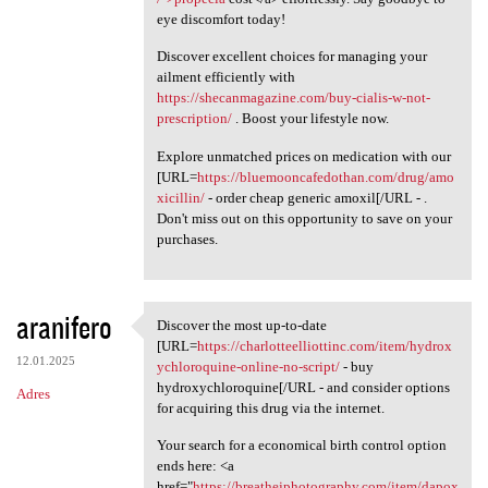
eye discomfort today!
Discover excellent choices for managing your
ailment efficiently with
https://shecanmagazine.com/buy-cialis-w-not-
prescription/
. Boost your lifestyle now.
Explore unmatched prices on medication with our
[URL=
https://bluemooncafedothan.com/drug/amo
xicillin/
- order cheap generic amoxil[/URL - .
Don't miss out on this opportunity to save on your
purchases.
aranifero
Discover the most up-to-date
Discover the most up-to-date
[URL=
https://charlotteelliottinc.com/item/hydrox
12.01.2025
ychloroquine-online-no-script/
- buy
hydroxychloroquine[/URL - and consider options
Adres
for acquiring this drug via the internet.
Your search for a economical birth control option
ends here: <a
href="
https://breathejphotography.com/item/dapox