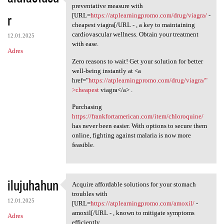
Ensure your heart health by
preventative measure with
r
[URL=
https://atplearningpromo.com/drug/viagra/
-
cheapest viagra[/URL - , a key to maintaining
cardiovascular wellness. Obtain your treatment
12.01.2025
with ease.
Adres
Zero reasons to wait! Get your solution for better
well-being instantly at <a
href="
https://atplearningpromo.com/drug/viagra/"
>cheapest
viagra</a> .
Purchasing
https://frankfortamerican.com/item/chloroquine/
has never been easier. With options to secure them
online, fighting against malaria is now more
feasible.
ilujuhahun
Acquire affordable solutions for your stomach
Acquire affordable solutions
troubles with
12.01.2025
[URL=
https://atplearningpromo.com/amoxil/
-
amoxil[/URL - , known to mitigate symptoms
Adres
efficiently.