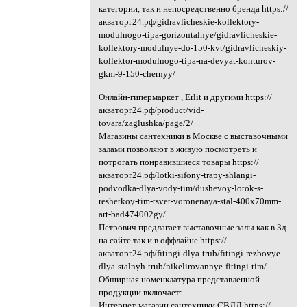
категории, так и непосредственно бренда https://
акваторг24.рф/gidravlicheskie-kollektory-
modulnogo-tipa-gorizontalnye/gidravlicheskie-
kollektory-modulnye-do-150-kvt/gidravlicheskiy-
kollektor-modulnogo-tipa-na-devyat-konturov-
gkm-9-150-chernyy/
Онлайн-гипермаркет , Erlit и другими https://
акваторг24.рф/product/vid-
tovara/zaglushka/page/2/
Магазины сантехники в Москве с выставочными
залами позволяют в живую посмотреть и
потрогать понравившиеся товары https://
акваторг24.рф/lotki-sifony-trapy-shlangi-
podvodka-dlya-vody-tim/dushevoy-lotok-s-
reshetkoy-tim-tsvet-voronenaya-stal-400x70mm-
art-bad474002gy/
Петрович предлагает выставочные залы как в 3д
на сайте так и в оффлайне https://
акваторг24.рф/fitingi-dlya-trub/fitingi-rezbovye-
dlya-stalnyh-trub/nikelirovannye-fitingi-tim/
Обширная номенклатура представленной
продукции включает:
Интернет-магазин сантехники СВДД https://