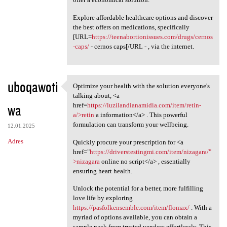
Explore affordable healthcare options and discover
the best offers on medications, specifically
[URL=
https://teenabortionissues.com/drugs/cernos
-caps/
- cernos caps[/URL - , via the internet.
uboqawoti
Optimize your health with the solution everyone's
Optimize your health with the
talking about, <a
wa
href=
https://luzilandianamidia.com/item/retin-
a/>retin
a information</a> . This powerful
formulation can transform your wellbeing.
12.01.2025
Adres
Quickly procure your prescription for <a
href="
https://driverstestingmi.com/item/nizagara/"
>nizagara
online no script</a> , essentially
ensuring heart health.
Unlock the potential for a better, more fulfilling
love life by exploring
https://pasfolkensemble.com/item/flomax/
. With a
myriad of options available, you can obtain a
sample pack from trusted vendors effortlessly. This