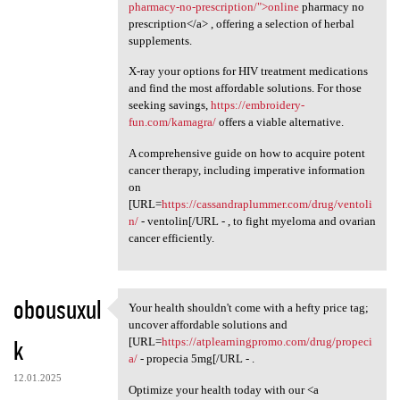
pharmacy-no-prescription/">online
pharmacy no
prescription</a> , offering a selection of herbal
supplements.
X-ray your options for HIV treatment medications
and find the most affordable solutions. For those
seeking savings,
https://embroidery-
fun.com/kamagra/
offers a viable alternative.
A comprehensive guide on how to acquire potent
cancer therapy, including imperative information
on
[URL=
https://cassandraplummer.com/drug/ventoli
n/
- ventolin[/URL - , to fight myeloma and ovarian
cancer efficiently.
obousuxul
Your health shouldn't come with a hefty price tag;
Your health shouldn't come
uncover affordable solutions and
k
[URL=
https://atplearningpromo.com/drug/propeci
a/
- propecia 5mg[/URL - .
12.01.2025
Optimize your health today with our <a