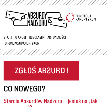
Przejdź
do
treści
START
O AKCJI
REGULAMIN
AKTUALNOŚCI
O FUNDACJI PANOPTYKON
CO NOWEGO?
Starcie Absurdów Nadzoru – jesteś na „tak”