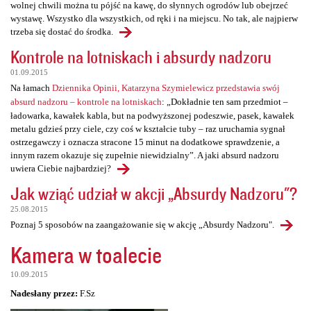
wolnej chwili można tu pójść na kawę, do słynnych ogrodów lub obejrzeć
wystawę. Wszystko dla wszystkich, od ręki i na miejscu. No tak, ale najpierw
trzeba się dostać do środka.
Kontrole na lotniskach i absurdy nadzoru
01.09.2015
Na łamach
Dziennika Opinii, Katarzyna Szymielewicz przedstawia swój
absurd nadzoru – kontrole na lotniskach
: „Dokładnie ten sam przedmiot –
ładowarka, kawałek kabla, but na podwyższonej podeszwie, pasek, kawałek
metalu gdzieś przy ciele, czy coś w kształcie tuby – raz uruchamia sygnał
ostrzegawczy i oznacza stracone 15 minut na dodatkowe sprawdzenie, a
innym razem okazuje się zupełnie niewidzialny”. A jaki absurd nadzoru
uwiera Ciebie najbardziej?
Jak wziąć udział w akcji „Absurdy Nadzoru"?
25.08.2015
Poznaj 5 sposobów na zaangażowanie się w akcję „Absurdy Nadzoru".
Kamera w toalecie
10.09.2015
Nadesłany przez:
F.Sz