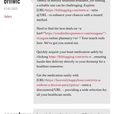
oriiwic
Variety of fertility solutions available, yet finding
Variety of fertility
o
a reliable one can be challenging. Explore
12.01.2025
m
[URL=
https://hiblogging.com/retin-a/
- retin
a[/URL - to enhance your chances with a trusted
Adres
e
method.
n
Need to find the best deals on <a
t
href="
https://yourbirthexperience.com/nizagara/">
nizagara
online pharmacy</a> ? Your search ends
a
here. We've got you sorted out.
r
Quickly acquire your heart medication safely by
z
clicking
https://hiblogging.com/retin-a/
, ensuring
e
hassle-free delivery directly to your doorstep for a
healthier tomorrow.
Get the medication easily with
[URL=
https://heavenlyhappyhour.com/retin-a-
without-a-doctors-prescription/
- retin-a
discounters[/URL - , providing a wide selection for
all your healthcare needs.