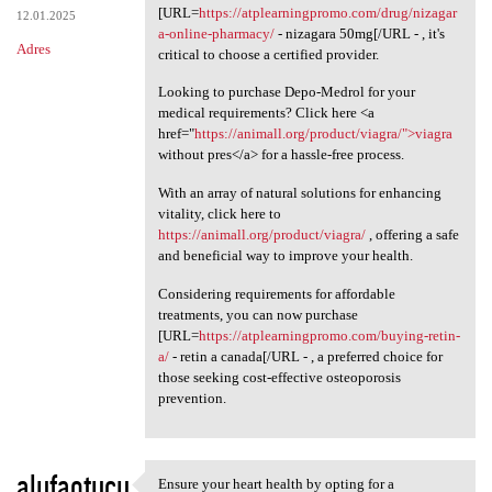
[URL=
https://atplearningpromo.com/drug/nizagar
12.01.2025
a-online-pharmacy/
- nizagara 50mg[/URL - , it's
Adres
critical to choose a certified provider.
Looking to purchase Depo-Medrol for your
medical requirements? Click here <a
href="
https://animall.org/product/viagra/">viagra
without pres</a> for a hassle-free process.
With an array of natural solutions for enhancing
vitality, click here to
https://animall.org/product/viagra/
, offering a safe
and beneficial way to improve your health.
Considering requirements for affordable
treatments, you can now purchase
[URL=
https://atplearningpromo.com/buying-retin-
a/
- retin a canada[/URL - , a preferred choice for
those seeking cost-effective osteoporosis
prevention.
alufaotucu
Ensure your heart health by opting for a