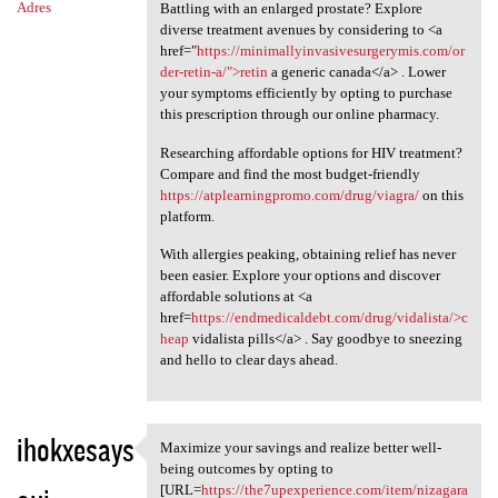
Adres
Battling with an enlarged prostate? Explore
diverse treatment avenues by considering to <a
href="
https://minimallyinvasivesurgerymis.com/or
der-retin-a/">retin
a generic canada</a> . Lower
your symptoms efficiently by opting to purchase
this prescription through our online pharmacy.
Researching affordable options for HIV treatment?
Compare and find the most budget-friendly
https://atplearningpromo.com/drug/viagra/
on this
platform.
With allergies peaking, obtaining relief has never
been easier. Explore your options and discover
affordable solutions at <a
href=
https://endmedicaldebt.com/drug/vidalista/>c
heap
vidalista pills</a> . Say goodbye to sneezing
and hello to clear days ahead.
ihokxesays
Maximize your savings and realize better well-
Maximize your savings and
being outcomes by opting to
[URL=
https://the7upexperience.com/item/nizagara