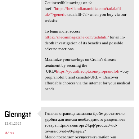
Get incredible savings on <a
href="
https://luzilandianamidia.com/tadalafil-
uk/">generic
tadalafil</a> when you buy via our
website.
To learn more, access
https://shecanmagazine.com/tadalafil/
for an in-
depth investigation of its benefits and possible
adverse reactions.
Maximize your savings on Crohn’s disease
treatment by securing the
[URL=
https://yourdirectpt.com/propranolol/
- buy
propranolol brand canada[/URL - . Discover
affordable choices via the internet for your medical
needs.
Glenngat
Главная страница магазина Дюйм достаточно
Главная страница магазина
удобна для поиска необходимого раздела или
12.01.2025
товара https://акваторг24.рф/product/vid-
tovara/otvod-90/page/2/
Adres
Меню позволяет осуществить выбор как