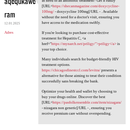
aqequkawe
In need of an antibiotic treatment? Get it easily
In need of an antibiotic
[URL=
https://shecanmagazine.com/doxycycline-
ram
100mg/
- doxycycline 100mg[/URL - . Available
without the need for a doctor's visit, ensuring you
have access to the medication swiftly.
12.01.2025
Adres
If you're looking to purchase cost-effective
treatment for Hepatitis C, <a
href="
https://mynarch.net/priligy/">priligy</a>
is
your top choice.
Many individuals search for budget-friendly HIV
treatment options.
https://chicagosfinestccl.com/levitra/
presents a
alternative for those aiming to treat their condition
successfully sans breaking the bank.
Optimize your health and wallet by choosing to
buy your drugs online. Discover the best
[URL=
https://pasfolkensemble.com/item/nizagara/
- nizagara non generic[/URL - , ensuring you
receive premium care without overspending.