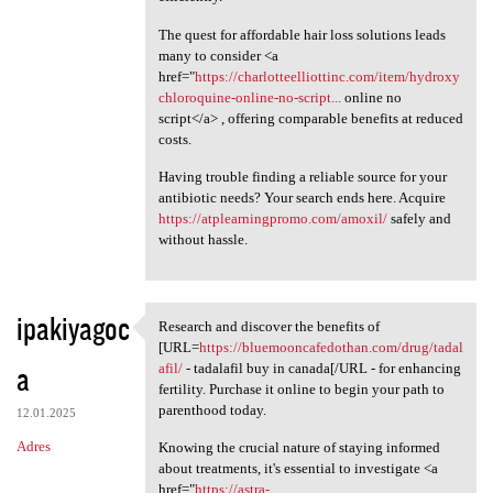
The quest for affordable hair loss solutions leads
many to consider <a
href="
https://charlotteelliottinc.com/item/hydroxy
chloroquine-online-no-script...
online no
script</a> , offering comparable benefits at reduced
costs.
Having trouble finding a reliable source for your
antibiotic needs? Your search ends here. Acquire
https://atplearningpromo.com/amoxil/
safely and
without hassle.
ipakiyagoc
Research and discover the benefits of
Research and discover the
[URL=
https://bluemooncafedothan.com/drug/tadal
a
afil/
- tadalafil buy in canada[/URL - for enhancing
fertility. Purchase it online to begin your path to
parenthood today.
12.01.2025
Adres
Knowing the crucial nature of staying informed
about treatments, it's essential to investigate <a
href="
https://astra-