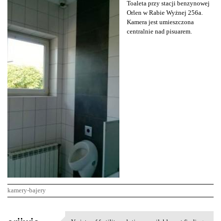
Toaleta przy stacji benzynowej
Orlen w Rabie Wyżnej 256a.
Kamera jest umieszczona
centralnie nad pisuarem.
kamery-bajery
K