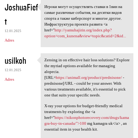
JoshuaFief
Игроки могут осуществлять ставки в 1вин на
Игроки могут осуществлять
самые различные события, на десятки видов
t
спорта а также киберспорт и многое другое.
Инфраструктура проекта развита <a
href="
http://yamuhajirin.org/index.php?
12.01.2025
option=com_kunena&view=topic&catid=2&id...
Adres
usilkoh
Zeroing in on effective hair loss solutions? Explore
Zeroing in on effective hair
the myriad options available for managing
12.01.2025
alopecia.
[URL=
https://animall.org/product/prednisone/
-
Adres
prednisone[/URL - could be your answer. With
various treatments available, it's essential to pick
one that suits your specific needs.
X-ray your options for budget-friendly medical
treatments by exploring the <a
href="
https://nikonphotorecovery.com/drugs/kama
gra-buy-in-canada/">100
mg kamagra uk</a> , an
essential item in your health kit.