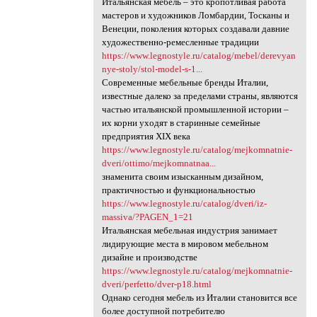
Итальянская мебель – это кропотливая работа
мастеров и художников Ломбардии, Тосканы и
Венеции, поколения которых создавали давние
художественно-ремесленные традиции
https://www.legnostyle.ru/catalog/mebel/derevyan
nye-stoly/stol-model-s-1...
Современные мебельные бренды Италии,
известные далеко за пределами страны, являются
частью итальянской промышленной истории –
их корни уходят в старинные семейные
предприятия ХІХ века
https://www.legnostyle.ru/catalog/mejkomnatnie-
dveri/ottimo/mejkomnatnaa...
знаменита своим изысканным дизайном,
практичностью и функциональностью
https://www.legnostyle.ru/catalog/dveri/iz-
massiva/?PAGEN_1=21
Итальянская мебельная индустрия занимает
лидирующие места в мировом мебельном
дизайне и производстве
https://www.legnostyle.ru/catalog/mejkomnatnie-
dveri/perfetto/dver-p18.html
Однако сегодня мебель из Италии становится все
более доступной потребителю