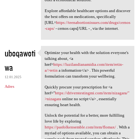
Explore affordable healthcare options and discover
the best offers on medications, specifically
[URL=
https://teenabortionissues.com/drugs/cernos
-caps/
- cernos caps[/URL - , via the internet.
uboqawoti
Optimize your health with the solution everyone's
Optimize your health with the
talking about, <a
wa
href=
https://luzilandianamidia.com/item/retin-
a/>retin
a information</a> . This powerful
formulation can transform your wellbeing.
12.01.2025
Adres
Quickly procure your prescription for <a
href="
https://driverstestingmi.com/item/nizagara/"
>nizagara
online no script</a> , essentially
ensuring heart health.
Unlock the potential for a better, more fulfilling
love life by exploring
https://pasfolkensemble.com/item/flomax/
. With a
myriad of options available, you can obtain a
sample pack from trusted vendors effortlessly. This