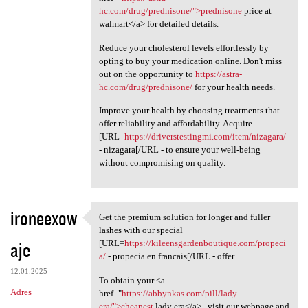
hc.com/drug/prednisone/">prednisone
price at
walmart</a> for detailed details.
Reduce your cholesterol levels effortlessly by
opting to buy your medication online. Don't miss
out on the opportunity to
https://astra-
hc.com/drug/prednisone/
for your health needs.
Improve your health by choosing treatments that
offer reliability and affordability. Acquire
[URL=
https://driverstestingmi.com/item/nizagara/
- nizagara[/URL - to ensure your well-being
without compromising on quality.
ironeexow
Get the premium solution for longer and fuller
Get the premium solution for
lashes with our special
aje
[URL=
https://kileensgardenboutique.com/propeci
a/
- propecia en francais[/URL - offer.
12.01.2025
To obtain your <a
Adres
href="
https://abbynkas.com/pill/lady-
era/">cheapest
lady era</a> , visit our webpage and