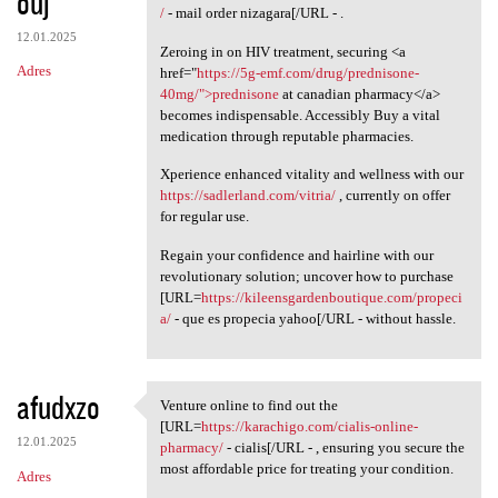
ouj
/
- mail order nizagara[/URL - .
12.01.2025
Zeroing in on HIV treatment, securing <a
Adres
href="
https://5g-emf.com/drug/prednisone-
40mg/">prednisone
at canadian pharmacy</a>
becomes indispensable. Accessibly Buy a vital
medication through reputable pharmacies.
Xperience enhanced vitality and wellness with our
https://sadlerland.com/vitria/
, currently on offer
for regular use.
Regain your confidence and hairline with our
revolutionary solution; uncover how to purchase
[URL=
https://kileensgardenboutique.com/propeci
a/
- que es propecia yahoo[/URL - without hassle.
afudxzo
Venture online to find out the
Venture online to find out
[URL=
https://karachigo.com/cialis-online-
12.01.2025
pharmacy/
- cialis[/URL - , ensuring you secure the
most affordable price for treating your condition.
Adres