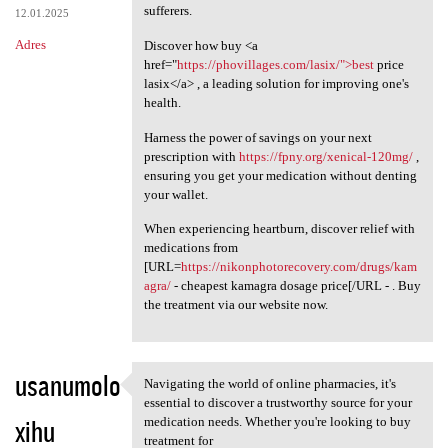
sufferers.
12.01.2025
Adres
Discover how buy <a
href="
https://phovillages.com/lasix/">best
price
lasix</a> , a leading solution for improving one's
health.
Harness the power of savings on your next
prescription with
https://fpny.org/xenical-120mg/
,
ensuring you get your medication without denting
your wallet.
When experiencing heartburn, discover relief with
medications from
[URL=
https://nikonphotorecovery.com/drugs/kam
agra/
- cheapest kamagra dosage price[/URL - . Buy
the treatment via our website now.
usanumolo
Navigating the world of online pharmacies, it's
Navigating the world of
essential to discover a trustworthy source for your
xihu
medication needs. Whether you're looking to buy
treatment for