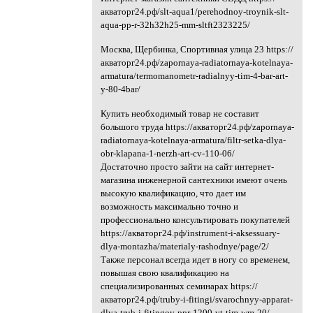
акваторг24.рф/slt-aqua1/perehodnoy-troynik-slt-
aqua-pp-r-32h32h25-mm-sltft2323225/
Москва, Щербинка, Спортивная улица 23 https://
акваторг24.рф/zapornaya-radiatornaya-kotelnaya-
armatura/termomanometr-radialnyy-tim-4-bar-art-
y-80-4bar/
Купить необходимый товар не составит
большого труда https://акваторг24.рф/zapornaya-
radiatornaya-kotelnaya-armatura/filtr-setka-dlya-
obr-klapana-1-nerzh-art-cv-110-06/
Достаточно просто зайти на сайт интернет-
магазина инженерной сантехники имеют очень
высокую квалификацию, что дает им
возможность максимально точно и
профессионально консультировать покупателей
https://акваторг24.рф/instrument-i-aksessuary-
dlya-montazha/materialy-rashodnye/page/2/
Также персонал всегда идет в ногу со временем,
повышая свою квалификацию на
специализированных семинарах https://
акваторг24.рф/truby-i-fitingi/svarochnyy-apparat-
dlya-trub-i-fitingov-ppr-1200-vt-tim-wm-20/