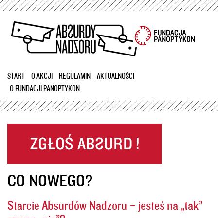
Przejdź
do
treści
START
O AKCJI
REGULAMIN
AKTUALNOŚCI
O FUNDACJI PANOPTYKON
CO NOWEGO?
Starcie Absurdów Nadzoru – jesteś na „tak”