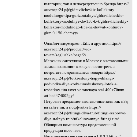
категории, так и непосредственно бренда https://
акваторг24.рф/gidravlicheskie-kollektory-
modulnogo-tipa-gorizontalnye/gidravlicheskie-
kollektory-modulnye-do-150-kvt/gidravlicheskiy-
kollektor-modulnogo-tipa-na-devyat-konturov-
gkm-9-150-chernyy/
Онлайн-гипермаркет , Erlit и другими https://
акваторг24.рф/product/vid-
tovara/zaglushka/page/2/
Магазины сантехники в Москве с выставочными
залами позволяют в живую посмотреть и
потрогать понравившиеся товары https://
акваторг24.рф/lotki-sifony-trapy-shlangi-
podvodka-dlya-vody-tim/dushevoy-lotok-s-
reshetkoy-tim-tsvet-voronenaya-stal-400x70mm-
art-bad474002gy/
Петрович предлагает выставочные залы как в 3д
на сайте так и в оффлайне https://
акваторг24.рф/fitingi-dlya-trub/fitingi-rezbovye-
dlya-stalnyh-trub/nikelirovannye-fitingi-tim/
Обширная номенклатура представленной
продукции включает:
Интернет-магазин сантехники СВДД https://