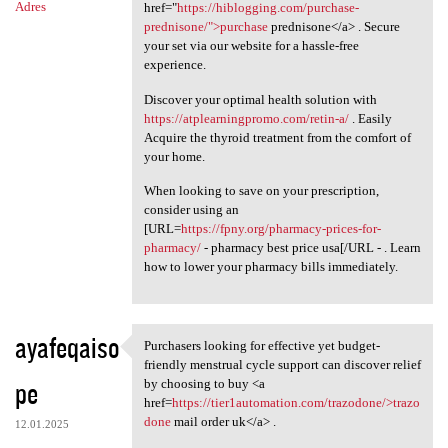
Adres
href="
https://hiblogging.com/purchase-
prednisone/">purchase
prednisone</a> . Secure
your set via our website for a hassle-free
experience.
Discover your optimal health solution with
https://atplearningpromo.com/retin-a/
. Easily
Acquire the thyroid treatment from the comfort of
your home.
When looking to save on your prescription,
consider using an
[URL=
https://fpny.org/pharmacy-prices-for-
pharmacy/
- pharmacy best price usa[/URL - . Learn
how to lower your pharmacy bills immediately.
ayafeqaiso
Purchasers looking for effective yet budget-
Purchasers looking for
friendly menstrual cycle support can discover relief
pe
by choosing to buy <a
href=
https://tier1automation.com/trazodone/>trazo
done
mail order uk</a> .
12.01.2025