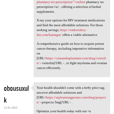
pharmacy-no-prescription/">online
pharmacy no
prescription</a> , offering a selection of herbal
supplements.
X-ray your options for HIV treatment medications
and find the most affordable solutions. For those
seeking savings,
https://embroidery-
fun.com/kamagra/
offers a viable alternative.
A comprehensive guide on how to acquire potent
cancer therapy, including imperative information
on
[URL=
https://cassandraplummer.com/drug/ventoli
n/
- ventolin[/URL - , to fight myeloma and ovarian
cancer efficiently.
obousuxul
Your health shouldn't come with a hefty price tag;
Your health shouldn't come
uncover affordable solutions and
k
[URL=
https://atplearningpromo.com/drug/propeci
a/
- propecia 5mg[/URL - .
12.01.2025
Optimize your health today with our <a