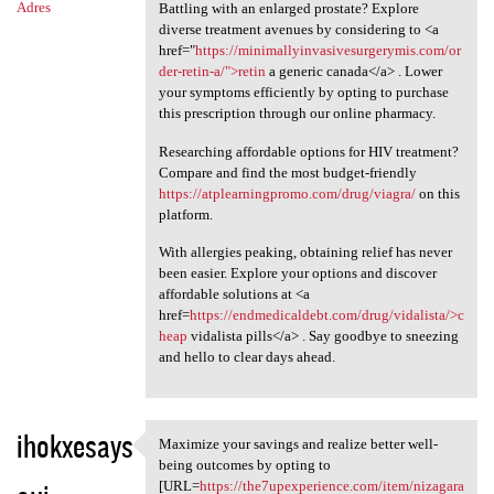
Adres
Battling with an enlarged prostate? Explore
diverse treatment avenues by considering to <a
href="
https://minimallyinvasivesurgerymis.com/or
der-retin-a/">retin
a generic canada</a> . Lower
your symptoms efficiently by opting to purchase
this prescription through our online pharmacy.
Researching affordable options for HIV treatment?
Compare and find the most budget-friendly
https://atplearningpromo.com/drug/viagra/
on this
platform.
With allergies peaking, obtaining relief has never
been easier. Explore your options and discover
affordable solutions at <a
href=
https://endmedicaldebt.com/drug/vidalista/>c
heap
vidalista pills</a> . Say goodbye to sneezing
and hello to clear days ahead.
ihokxesays
Maximize your savings and realize better well-
Maximize your savings and
being outcomes by opting to
[URL=
https://the7upexperience.com/item/nizagara