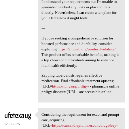
I understand your requirements but I'm unable to
generate or embed any links or placeholders
directly. Nevertheless, I can create a template for
you. Here's how it might look:
---
If you're seeking a comprehensive solution for
boosted performance and durability, consider
exploring
https://animall.org/product/vidalista/
.
This product offers remarkable benefits, making it
a top choice for individuals aiming to enhance
their health efficiently.
Zapping tuberculosis requires effective
medication. Find affordable treatment options;
[URL=
https://fpny.org/priligy/
- pharmacie online
priligy discount[/URL - are accessible online.
ufetexaug
Considering the requirement for exact and prompt
Considering the requirement
care, acquiring
12.01.2025
[URL=
https://cassandraplummer.com/drugs/buy-