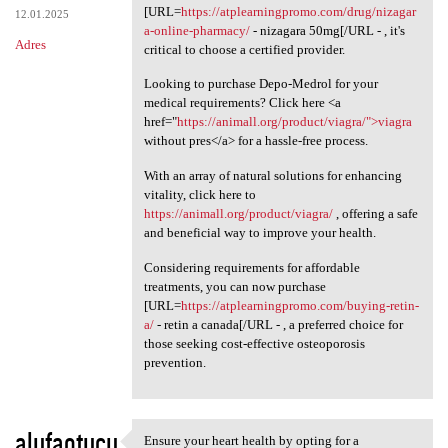
[URL=
https://atplearningpromo.com/drug/nizagar
12.01.2025
a-online-pharmacy/
- nizagara 50mg[/URL - , it's
Adres
critical to choose a certified provider.
Looking to purchase Depo-Medrol for your
medical requirements? Click here <a
href="
https://animall.org/product/viagra/">viagra
without pres</a> for a hassle-free process.
With an array of natural solutions for enhancing
vitality, click here to
https://animall.org/product/viagra/
, offering a safe
and beneficial way to improve your health.
Considering requirements for affordable
treatments, you can now purchase
[URL=
https://atplearningpromo.com/buying-retin-
a/
- retin a canada[/URL - , a preferred choice for
those seeking cost-effective osteoporosis
prevention.
alufaotucu
Ensure your heart health by opting for a