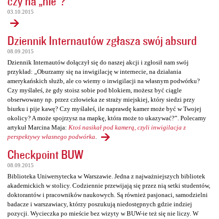
czy na „nie”?
03.10.2015
Dziennik Internautów zgłasza swój absurd
08.09.2015
Dziennik Internautów dołączył się do naszej akcji i zgłosił nam swój
przykład: „Oburzamy się na inwigilację w internecie, na działania
amerykańskich służb, ale co wiemy o inwigilacji na własnym podwórku?
Czy myślałeś, że gdy stoisz sobie pod blokiem, możesz być ciągle
obserwowany np. przez człowieka ze straży miejskiej, który siedzi przy
biurku i pije kawę? Czy myślałeś, ile naprawdę kamer może być w Twojej
okolicy? A może spojrzysz na mapkę, która może to ukazywać?”. Polecamy
artykuł Marcina Maja:
Ktoś nasikał pod kamerą, czyli inwigilacja z
perspektywy własnego podwórka
.
Checkpoint BUW
08.09.2015
Biblioteka Uniwersytecka w Warszawie. Jedna z najważniejszych bibliotek
akademickich w stolicy. Codziennie przewijają się przez nią setki studentów,
doktorantów i pracowników naukowych. Są również pasjonaci, samodzielni
badacze i warszawiacy, którzy poszukują niedostępnych gdzie indziej
pozycji. Wycieczka po mieście bez wizyty w BUW-ie też się nie liczy. W