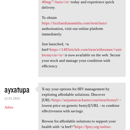
40mg/">lasix</a>
today and experience quick
delivery.
To obtain
https://luzilandianamidia.com/item/lasix/
authorization, visit our online platform
immediately.
Just launched, <a
href=
https://1485triclub.com/item/zithromax/>azit
hromycin</a>
is now available on the web. Secure
your stock and manage your condition with
efficiency.
ayxatupa
X-ray your options for HIV management by
X-ray your options for HIV
exploring affordable solutions. Discover
12.01.2025
[URL=
https://airjamaicacharter.com/item/bentyl/
-
lowest price on generic bentyl[/URL - to combine
Adres
effectiveness with savings.
Browse for affordable solutions to support your
health with <a href="
https://fpny.org/online-