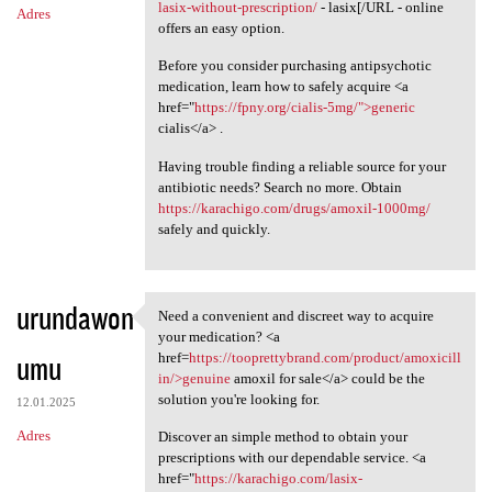
lasix-without-prescription/
- lasix[/URL - online
Adres
offers an easy option.
Before you consider purchasing antipsychotic
medication, learn how to safely acquire <a
href="
https://fpny.org/cialis-5mg/">generic
cialis</a> .
Having trouble finding a reliable source for your
antibiotic needs? Search no more. Obtain
https://karachigo.com/drugs/amoxil-1000mg/
safely and quickly.
urundawon
Need a convenient and discreet way to acquire
Need a convenient and
your medication? <a
umu
href=
https://tooprettybrand.com/product/amoxicill
in/>genuine
amoxil for sale</a> could be the
solution you're looking for.
12.01.2025
Adres
Discover an simple method to obtain your
prescriptions with our dependable service. <a
href="
https://karachigo.com/lasix-