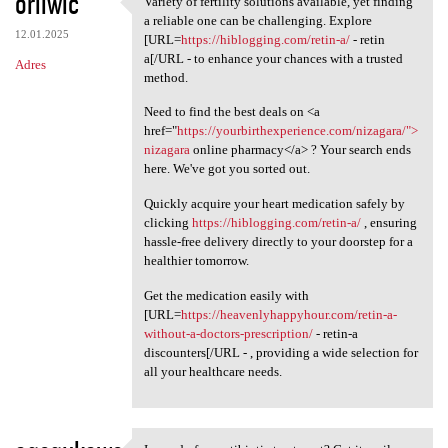
oriiwic
Variety of fertility solutions available, yet finding
Variety of fertility
o
a reliable one can be challenging. Explore
12.01.2025
m
[URL=
https://hiblogging.com/retin-a/
- retin
a[/URL - to enhance your chances with a trusted
Adres
e
method.
n
Need to find the best deals on <a
t
href="
https://yourbirthexperience.com/nizagara/">
nizagara
online pharmacy</a> ? Your search ends
a
here. We've got you sorted out.
r
Quickly acquire your heart medication safely by
z
clicking
https://hiblogging.com/retin-a/
, ensuring
e
hassle-free delivery directly to your doorstep for a
healthier tomorrow.
Get the medication easily with
[URL=
https://heavenlyhappyhour.com/retin-a-
without-a-doctors-prescription/
- retin-a
discounters[/URL - , providing a wide selection for
all your healthcare needs.