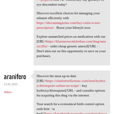
eye discomfort today!
Discover excellent choices for managing your
ailment efficiently with
https://shecanmagazine.com/buy-cialis-w-not-
prescription/
. Boost your lifestyle now.
Explore unmatched prices on medication with our
[URL=
https://bluemooncafedothan.com/drug/amo
xicillin/
- order cheap generic amoxil[/URL - .
Don't miss out on this opportunity to save on your
purchases.
aranifero
Discover the most up-to-date
Discover the most up-to-date
[URL=
https://charlotteelliottinc.com/item/hydrox
12.01.2025
ychloroquine-online-no-script/
- buy
hydroxychloroquine[/URL - and consider options
Adres
for acquiring this drug via the internet.
Your search for a economical birth control option
ends here: <a
href="
https://breathejphotography.com/item/dapox