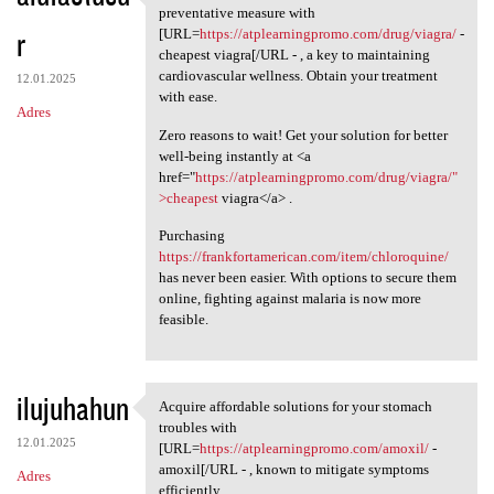
Ensure your heart health by
preventative measure with
r
[URL=
https://atplearningpromo.com/drug/viagra/
-
cheapest viagra[/URL - , a key to maintaining
cardiovascular wellness. Obtain your treatment
12.01.2025
with ease.
Adres
Zero reasons to wait! Get your solution for better
well-being instantly at <a
href="
https://atplearningpromo.com/drug/viagra/"
>cheapest
viagra</a> .
Purchasing
https://frankfortamerican.com/item/chloroquine/
has never been easier. With options to secure them
online, fighting against malaria is now more
feasible.
ilujuhahun
Acquire affordable solutions for your stomach
Acquire affordable solutions
troubles with
12.01.2025
[URL=
https://atplearningpromo.com/amoxil/
-
amoxil[/URL - , known to mitigate symptoms
Adres
efficiently.