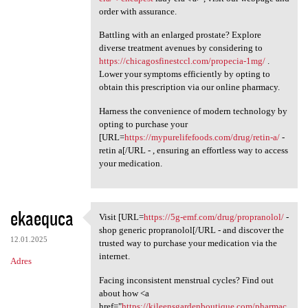
order with assurance.
Battling with an enlarged prostate? Explore
diverse treatment avenues by considering to
https://chicagosfinestccl.com/propecia-1mg/
.
Lower your symptoms efficiently by opting to
obtain this prescription via our online pharmacy.
Harness the convenience of modern technology by
opting to purchase your
[URL=
https://mypurelifefoods.com/drug/retin-a/
-
retin a[/URL - , ensuring an effortless way to access
your medication.
ekaequca
Visit [URL=
https://5g-emf.com/drug/propranolol/
-
Visit [URL=https://5g-emf.com
shop generic propranolol[/URL - and discover the
12.01.2025
trusted way to purchase your medication via the
internet.
Adres
Facing inconsistent menstrual cycles? Find out
about how <a
href="
https://kileensgardenboutique.com/pharmac