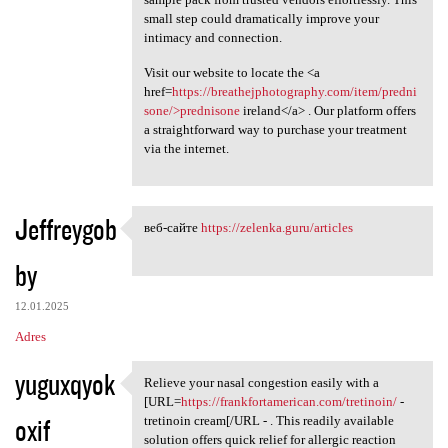
small step could dramatically improve your
intimacy and connection.
Visit our website to locate the <a
href=
https://breathejphotography.com/item/predni
sone/>prednisone
ireland</a> . Our platform offers
a straightforward way to purchase your treatment
via the internet.
Jeffreygob
веб-сайте
https://zelenka.guru/articles
веб-сайте https://zelenka
by
12.01.2025
Adres
yuguxqyok
Relieve your nasal congestion easily with a
Relieve your nasal congestion
[URL=
https://frankfortamerican.com/tretinoin/
-
oxif
tretinoin cream[/URL - . This readily available
solution offers quick relief for allergic reaction