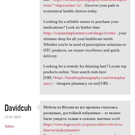
etine/">dapoxetine</a>
. Uncover your path to
economical health choices today.
Looking for a reliable source to purchase your
medications? Look no further than
https://cassandraplummer.com/drugs/levitra/
, your
ultimate shop for all your healthcare needs.
Whether you're in need of prescription solutions or
OTC products, we ensure excellence and quick
delivery.
Looking for a remedy for thinning hair? Locate top
products online. Your search ends here:
[URL=
https://breathejphotography.com/item/phar
macy/
- cheapest pharmacy on net[/URL - .
Davidcuh
Мебель из Италии во все времена считалась
Мебель из Италии во все
роскошью, достойной избранных – ее можно
12.01.2025
было увидеть только в салонах знатных особ
https://www.legnostyle.ru/proizvodstvo/dveri-iz-
Adres
dereva/mejkomnatnie/