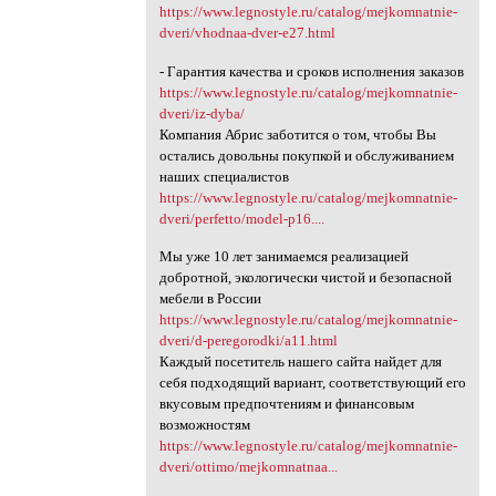
https://www.legnostyle.ru/catalog/mejkomnatnie-
dveri/vhodnaa-dver-e27.html
- Гарантия качества и сроков исполнения заказов
https://www.legnostyle.ru/catalog/mejkomnatnie-
dveri/iz-dyba/
Компания Абрис заботится о том, чтобы Вы
остались довольны покупкой и обслуживанием
наших специалистов
https://www.legnostyle.ru/catalog/mejkomnatnie-
dveri/perfetto/model-p16....
Мы уже 10 лет занимаемся реализацией
добротной, экологически чистой и безопасной
мебели в России
https://www.legnostyle.ru/catalog/mejkomnatnie-
dveri/d-peregorodki/a11.html
Каждый посетитель нашего сайта найдет для
себя подходящий вариант, соответствующий его
вкусовым предпочтениям и финансовым
возможностям
https://www.legnostyle.ru/catalog/mejkomnatnie-
dveri/ottimo/mejkomnatnaa...