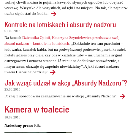
wolnej chwili można tu pójść na kawę, do słynnych ogrodów lub obejrzeć
wystawę. Wszystko dla wszystkich, od ręki i na miejscu. No tak, ale najpierw
trzeba się dostać do środka.
Kontrole na lotniskach i absurdy nadzoru
01.09.2015
Na łamach
Dziennika Opinii, Katarzyna Szymielewicz przedstawia swój
absurd nadzoru – kontrole na lotniskach
: „Dokładnie ten sam przedmiot –
ładowarka, kawałek kabla, but na podwyższonej podeszwie, pasek, kawałek
metalu gdzieś przy ciele, czy coś w kształcie tuby – raz uruchamia sygnał
ostrzegawczy i oznacza stracone 15 minut na dodatkowe sprawdzenie, a
innym razem okazuje się zupełnie niewidzialny”. A jaki absurd nadzoru
uwiera Ciebie najbardziej?
Jak wziąć udział w akcji „Absurdy Nadzoru"?
25.08.2015
Poznaj 5 sposobów na zaangażowanie się w akcję „Absurdy Nadzoru".
Kamera w toalecie
10.09.2015
Nadesłany przez:
F.Sz