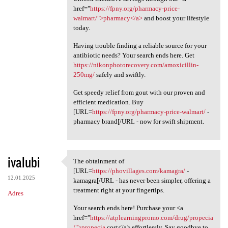
href="
https://fpny.org/pharmacy-price-
walmart/">pharmacy</a>
and boost your lifestyle
today.
Having trouble finding a reliable source for your
antibiotic needs? Your search ends here. Get
https://nikonphotorecovery.com/amoxicillin-
250mg/
safely and swiftly.
Get speedy relief from gout with our proven and
efficient medication. Buy
[URL=
https://fpny.org/pharmacy-price-walmart/
-
pharmacy brand[/URL - now for swift shipment.
ivalubi
The obtainment of
The obtainment of [URL=https:
[URL=
https://phovillages.com/kamagra/
-
12.01.2025
kamagra[/URL - has never been simpler, offering a
treatment right at your fingertips.
Adres
Your search ends here! Purchase your <a
href="
https://atplearningpromo.com/drug/propecia
/">propecia
cost</a> effortlessly. Say goodbye to