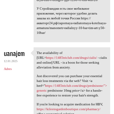
У Стройландии есть свое мобильное
приложение, через которое удобно делать
заказы из любой точки России https://
акваторг24.рф/zapornaya-radiatornaya-kotelnaya-
armatura/manometr-radialnyy-10-bar-tim-art-y50-
10bar/
uanajem
The availability of
The availability of [URL
[URL=
https://1485triclub.com/drugs/cialis/
- cialis
12.01.2025
and online[/URL - is a boon for those seeking
alleviation from anxiety.
Adres
Just discovered you can purchase your essential
hair loss treatments via the web? Visit <a
href="
https://1485triclub.com/drugs/prednisone/">
generic
prednisone 10mg price</a> for a hassle-
free experience to restore your hair's strength.
If you're looking to acquire medication for HBV,
https://kileensgardenboutique.com/pharmacy/
offer a economical solution.