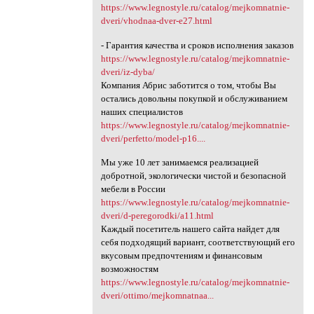
https://www.legnostyle.ru/catalog/mejkomnatnie-
dveri/vhodnaa-dver-e27.html
- Гарантия качества и сроков исполнения заказов
https://www.legnostyle.ru/catalog/mejkomnatnie-
dveri/iz-dyba/
Компания Абрис заботится о том, чтобы Вы
остались довольны покупкой и обслуживанием
наших специалистов
https://www.legnostyle.ru/catalog/mejkomnatnie-
dveri/perfetto/model-p16....
Мы уже 10 лет занимаемся реализацией
добротной, экологически чистой и безопасной
мебели в России
https://www.legnostyle.ru/catalog/mejkomnatnie-
dveri/d-peregorodki/a11.html
Каждый посетитель нашего сайта найдет для
себя подходящий вариант, соответствующий его
вкусовым предпочтениям и финансовым
возможностям
https://www.legnostyle.ru/catalog/mejkomnatnie-
dveri/ottimo/mejkomnatnaa...