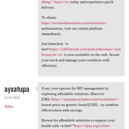
40mg/">lasix</a>
today and experience quick
delivery.
To obtain
https://luzilandianamidia.com/item/lasix/
authorization, visit our online platform
immediately.
Just launched, <a
href=
https://1485triclub.com/item/zithromax/>azit
hromycin</a>
is now available on the web. Secure
your stock and manage your condition with
efficiency.
ayxatupa
X-ray your options for HIV management by
X-ray your options for HIV
exploring affordable solutions. Discover
12.01.2025
[URL=
https://airjamaicacharter.com/item/bentyl/
-
lowest price on generic bentyl[/URL - to combine
Adres
effectiveness with savings.
Browse for affordable solutions to support your
health with <a href="
https://fpny.org/online-