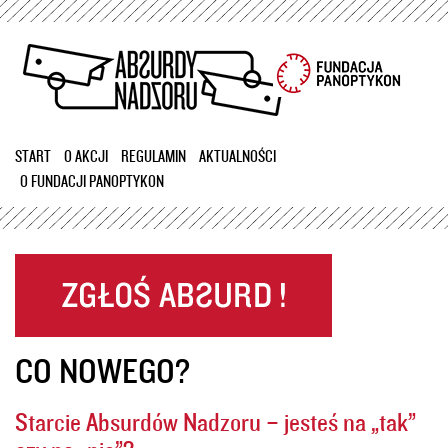
Przejdź
do
treści
START
O AKCJI
REGULAMIN
AKTUALNOŚCI
O FUNDACJI PANOPTYKON
CO NOWEGO?
Starcie Absurdów Nadzoru – jesteś na „tak”