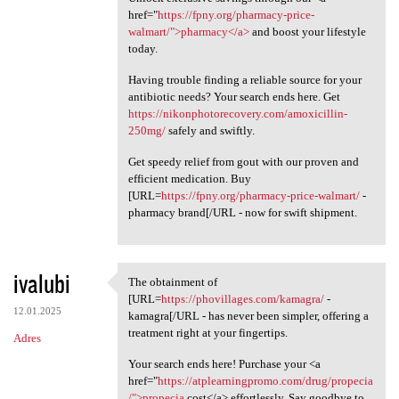
href="
https://fpny.org/pharmacy-price-
walmart/">pharmacy</a>
and boost your lifestyle
today.
Having trouble finding a reliable source for your
antibiotic needs? Your search ends here. Get
https://nikonphotorecovery.com/amoxicillin-
250mg/
safely and swiftly.
Get speedy relief from gout with our proven and
efficient medication. Buy
[URL=
https://fpny.org/pharmacy-price-walmart/
-
pharmacy brand[/URL - now for swift shipment.
ivalubi
The obtainment of
The obtainment of [URL=https:
[URL=
https://phovillages.com/kamagra/
-
12.01.2025
kamagra[/URL - has never been simpler, offering a
treatment right at your fingertips.
Adres
Your search ends here! Purchase your <a
href="
https://atplearningpromo.com/drug/propecia
/">propecia
cost</a> effortlessly. Say goodbye to