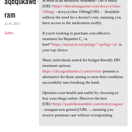
aqequkawe
In need of an antibiotic treatment? Get it easily
In need of an antibiotic
[URL=
https://shecanmagazine.com/doxycycline-
ram
100mg/
- doxycycline 100mg[/URL - . Available
without the need for a doctor's visit, ensuring you
have access to the medication swiftly.
12.01.2025
Adres
If you're looking to purchase cost-effective
treatment for Hepatitis C, <a
href="
https://mynarch.net/priligy/">priligy</a>
is
your top choice.
Many individuals search for budget-friendly HIV
treatment options.
https://chicagosfinestccl.com/levitra/
presents a
alternative for those aiming to treat their condition
successfully sans breaking the bank.
Optimize your health and wallet by choosing to
buy your drugs online. Discover the best
[URL=
https://pasfolkensemble.com/item/nizagara/
- nizagara non generic[/URL - , ensuring you
receive premium care without overspending.