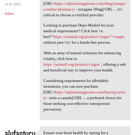
[URL=
https://atplearningpromo.com/drug/nizagar
12.01.2025
a-online-pharmacy/
- nizagara 50mg[/URL - , it's
Adres
critical to choose a certified provider.
Looking to purchase Depo-Medrol for your
medical requirements? Click here <a
href="
https://animall.org/product/viagra/">viagra
without pres</a> for a hassle-free process.
With an array of natural solutions for enhancing
vitality, click here to
https://animall.org/product/viagra/
, offering a safe
and beneficial way to improve your health.
Considering requirements for affordable
treatments, you can now purchase
[URL=
https://atplearningpromo.com/buying-retin-
a/
- retin a canada[/URL - , a preferred choice for
those seeking cost-effective osteoporosis
prevention.
alufaotucu
Ensure your heart health by opting for a