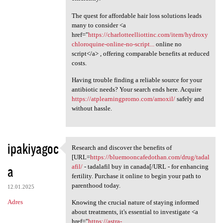
The quest for affordable hair loss solutions leads
many to consider <a
href="
https://charlotteelliottinc.com/item/hydroxy
chloroquine-online-no-script...
online no
script</a> , offering comparable benefits at reduced
costs.
Having trouble finding a reliable source for your
antibiotic needs? Your search ends here. Acquire
https://atplearningpromo.com/amoxil/
safely and
without hassle.
ipakiyagoc
Research and discover the benefits of
Research and discover the
[URL=
https://bluemooncafedothan.com/drug/tadal
a
afil/
- tadalafil buy in canada[/URL - for enhancing
fertility. Purchase it online to begin your path to
parenthood today.
12.01.2025
Adres
Knowing the crucial nature of staying informed
about treatments, it's essential to investigate <a
href="
https://astra-