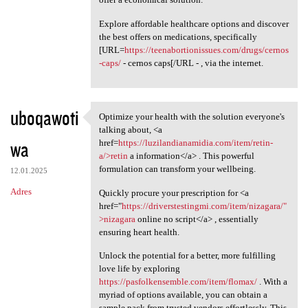
Explore affordable healthcare options and discover
the best offers on medications, specifically
[URL=
https://teenabortionissues.com/drugs/cernos
-caps/
- cernos caps[/URL - , via the internet.
uboqawoti
Optimize your health with the solution everyone's
Optimize your health with the
talking about, <a
wa
href=
https://luzilandianamidia.com/item/retin-
a/>retin
a information</a> . This powerful
formulation can transform your wellbeing.
12.01.2025
Adres
Quickly procure your prescription for <a
href="
https://driverstestingmi.com/item/nizagara/"
>nizagara
online no script</a> , essentially
ensuring heart health.
Unlock the potential for a better, more fulfilling
love life by exploring
https://pasfolkensemble.com/item/flomax/
. With a
myriad of options available, you can obtain a
sample pack from trusted vendors effortlessly. This