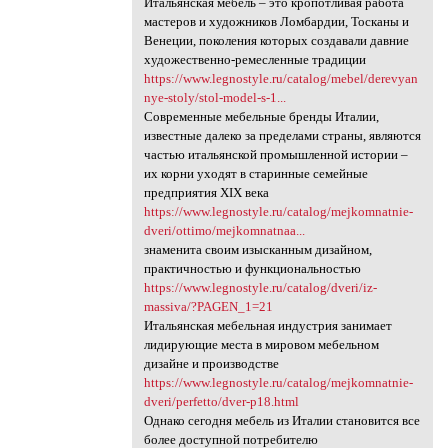
Итальянская мебель – это кропотливая работа
мастеров и художников Ломбардии, Тосканы и
Венеции, поколения которых создавали давние
художественно-ремесленные традиции
https://www.legnostyle.ru/catalog/mebel/derevyan
nye-stoly/stol-model-s-1...
Современные мебельные бренды Италии,
известные далеко за пределами страны, являются
частью итальянской промышленной истории –
их корни уходят в старинные семейные
предприятия ХІХ века
https://www.legnostyle.ru/catalog/mejkomnatnie-
dveri/ottimo/mejkomnatnaa...
знаменита своим изысканным дизайном,
практичностью и функциональностью
https://www.legnostyle.ru/catalog/dveri/iz-
massiva/?PAGEN_1=21
Итальянская мебельная индустрия занимает
лидирующие места в мировом мебельном
дизайне и производстве
https://www.legnostyle.ru/catalog/mejkomnatnie-
dveri/perfetto/dver-p18.html
Однако сегодня мебель из Италии становится все
более доступной потребителю