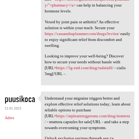
y/">pharmacy</a>
can help in balancing your
hormone levels.
Vexed by joint pain or arthritis? An effective
solution is within your reach. Secure your
https://cassandraplummer.com/drugs/levitra/
easily
to enjoy significant relief from discomfort and
swelling.
Looking to improve your well-being? Discover
how to secure your needs without hassle with
[URL=
https://5g-emf.com/drug/tadalafil/
- cialis
5mg[/URL - .
puusikoca
Understand your migraine triggers better and
Understand your migraine
explore effective relief solutions today; learn about
12.01.2025
reliable options to purchase
[URL=
https://atplearningpromo.com/drug/strattera
Adres
/
- strattera capsules for sale[/URL - and take a step
towards overcoming your symptoms.
Unlock exclusive savings through our <a