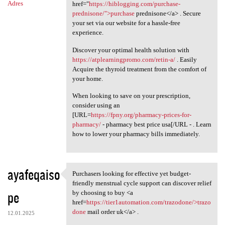
Adres
href="
https://hiblogging.com/purchase-
prednisone/">purchase
prednisone</a> . Secure
your set via our website for a hassle-free
experience.
Discover your optimal health solution with
https://atplearningpromo.com/retin-a/
. Easily
Acquire the thyroid treatment from the comfort of
your home.
When looking to save on your prescription,
consider using an
[URL=
https://fpny.org/pharmacy-prices-for-
pharmacy/
- pharmacy best price usa[/URL - . Learn
how to lower your pharmacy bills immediately.
ayafeqaiso
Purchasers looking for effective yet budget-
Purchasers looking for
friendly menstrual cycle support can discover relief
pe
by choosing to buy <a
href=
https://tier1automation.com/trazodone/>trazo
done
mail order uk</a> .
12.01.2025