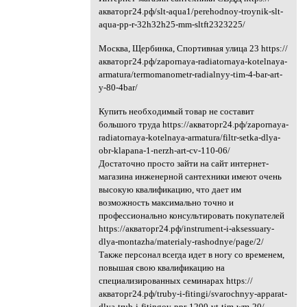
акваторг24.рф/slt-aqua1/perehodnoy-troynik-slt-
aqua-pp-r-32h32h25-mm-sltft2323225/
Москва, Щербинка, Спортивная улица 23 https://
акваторг24.рф/zapornaya-radiatornaya-kotelnaya-
armatura/termomanometr-radialnyy-tim-4-bar-art-
y-80-4bar/
Купить необходимый товар не составит
большого труда https://акваторг24.рф/zapornaya-
radiatornaya-kotelnaya-armatura/filtr-setka-dlya-
obr-klapana-1-nerzh-art-cv-110-06/
Достаточно просто зайти на сайт интернет-
магазина инженерной сантехники имеют очень
высокую квалификацию, что дает им
возможность максимально точно и
профессионально консультировать покупателей
https://акваторг24.рф/instrument-i-aksessuary-
dlya-montazha/materialy-rashodnye/page/2/
Также персонал всегда идет в ногу со временем,
повышая свою квалификацию на
специализированных семинарах https://
акваторг24.рф/truby-i-fitingi/svarochnyy-apparat-
dlya-trub-i-fitingov-ppr-1200-vt-tim-wm-20/