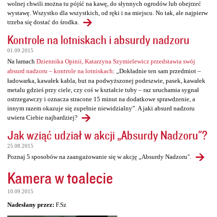
wolnej chwili można tu pójść na kawę, do słynnych ogrodów lub obejrzeć
wystawę. Wszystko dla wszystkich, od ręki i na miejscu. No tak, ale najpierw
trzeba się dostać do środka.
Kontrole na lotniskach i absurdy nadzoru
01.09.2015
Na łamach
Dziennika Opinii, Katarzyna Szymielewicz przedstawia swój
absurd nadzoru – kontrole na lotniskach
: „Dokładnie ten sam przedmiot –
ładowarka, kawałek kabla, but na podwyższonej podeszwie, pasek, kawałek
metalu gdzieś przy ciele, czy coś w kształcie tuby – raz uruchamia sygnał
ostrzegawczy i oznacza stracone 15 minut na dodatkowe sprawdzenie, a
innym razem okazuje się zupełnie niewidzialny”. A jaki absurd nadzoru
uwiera Ciebie najbardziej?
Jak wziąć udział w akcji „Absurdy Nadzoru"?
25.08.2015
Poznaj 5 sposobów na zaangażowanie się w akcję „Absurdy Nadzoru".
Kamera w toalecie
10.09.2015
Nadesłany przez:
F.Sz