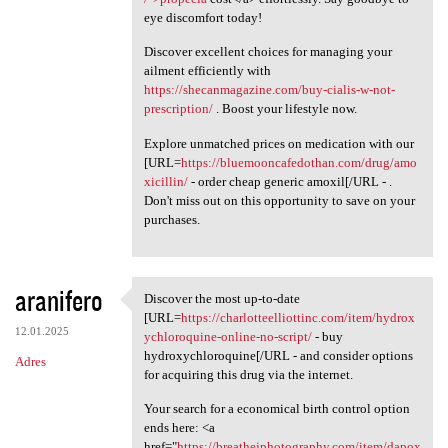
eye discomfort today!
Discover excellent choices for managing your
ailment efficiently with
https://shecanmagazine.com/buy-cialis-w-not-
prescription/
. Boost your lifestyle now.
Explore unmatched prices on medication with our
[URL=
https://bluemooncafedothan.com/drug/amo
xicillin/
- order cheap generic amoxil[/URL - .
Don't miss out on this opportunity to save on your
purchases.
aranifero
Discover the most up-to-date
Discover the most up-to-date
[URL=
https://charlotteelliottinc.com/item/hydrox
12.01.2025
ychloroquine-online-no-script/
- buy
hydroxychloroquine[/URL - and consider options
Adres
for acquiring this drug via the internet.
Your search for a economical birth control option
ends here: <a
href="
https://breathejphotography.com/item/dapox