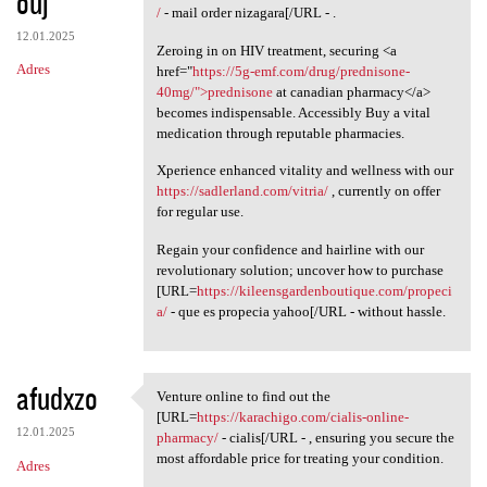
ouj
/
- mail order nizagara[/URL - .
12.01.2025
Zeroing in on HIV treatment, securing <a
Adres
href="
https://5g-emf.com/drug/prednisone-
40mg/">prednisone
at canadian pharmacy</a>
becomes indispensable. Accessibly Buy a vital
medication through reputable pharmacies.
Xperience enhanced vitality and wellness with our
https://sadlerland.com/vitria/
, currently on offer
for regular use.
Regain your confidence and hairline with our
revolutionary solution; uncover how to purchase
[URL=
https://kileensgardenboutique.com/propeci
a/
- que es propecia yahoo[/URL - without hassle.
afudxzo
Venture online to find out the
Venture online to find out
[URL=
https://karachigo.com/cialis-online-
12.01.2025
pharmacy/
- cialis[/URL - , ensuring you secure the
most affordable price for treating your condition.
Adres