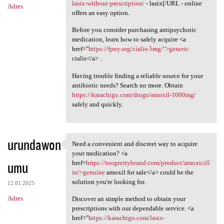
lasix-without-prescription/
- lasix[/URL - online
Adres
offers an easy option.
Before you consider purchasing antipsychotic
medication, learn how to safely acquire <a
href="
https://fpny.org/cialis-5mg/">generic
cialis</a> .
Having trouble finding a reliable source for your
antibiotic needs? Search no more. Obtain
https://karachigo.com/drugs/amoxil-1000mg/
safely and quickly.
urundawon
Need a convenient and discreet way to acquire
Need a convenient and
your medication? <a
umu
href=
https://tooprettybrand.com/product/amoxicill
in/>genuine
amoxil for sale</a> could be the
solution you're looking for.
12.01.2025
Adres
Discover an simple method to obtain your
prescriptions with our dependable service. <a
href="
https://karachigo.com/lasix-