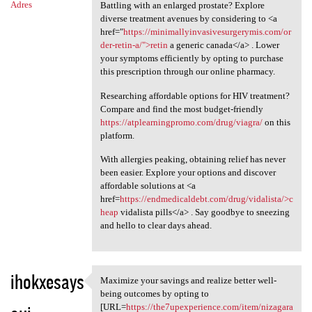
Adres
Battling with an enlarged prostate? Explore
diverse treatment avenues by considering to <a
href="
https://minimallyinvasivesurgerymis.com/or
der-retin-a/">retin
a generic canada</a> . Lower
your symptoms efficiently by opting to purchase
this prescription through our online pharmacy.
Researching affordable options for HIV treatment?
Compare and find the most budget-friendly
https://atplearningpromo.com/drug/viagra/
on this
platform.
With allergies peaking, obtaining relief has never
been easier. Explore your options and discover
affordable solutions at <a
href=
https://endmedicaldebt.com/drug/vidalista/>c
heap
vidalista pills</a> . Say goodbye to sneezing
and hello to clear days ahead.
ihokxesays
Maximize your savings and realize better well-
Maximize your savings and
being outcomes by opting to
[URL=
https://the7upexperience.com/item/nizagara