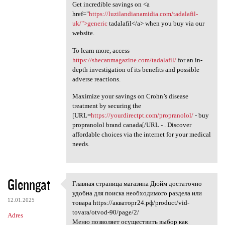
Get incredible savings on <a
href="
https://luzilandianamidia.com/tadalafil-
uk/">generic
tadalafil</a> when you buy via our
website.
To learn more, access
https://shecanmagazine.com/tadalafil/
for an in-
depth investigation of its benefits and possible
adverse reactions.
Maximize your savings on Crohn’s disease
treatment by securing the
[URL=
https://yourdirectpt.com/propranolol/
- buy
propranolol brand canada[/URL - . Discover
affordable choices via the internet for your medical
needs.
Glenngat
Главная страница магазина Дюйм достаточно
Главная страница магазина
удобна для поиска необходимого раздела или
12.01.2025
товара https://акваторг24.рф/product/vid-
tovara/otvod-90/page/2/
Adres
Меню позволяет осуществить выбор как