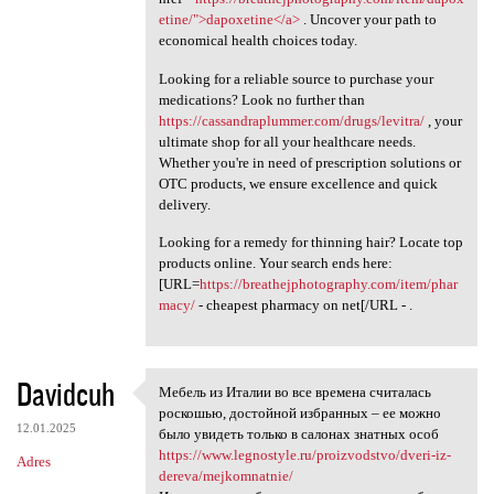
etine/">dapoxetine</a>
. Uncover your path to
economical health choices today.
Looking for a reliable source to purchase your
medications? Look no further than
https://cassandraplummer.com/drugs/levitra/
, your
ultimate shop for all your healthcare needs.
Whether you're in need of prescription solutions or
OTC products, we ensure excellence and quick
delivery.
Looking for a remedy for thinning hair? Locate top
products online. Your search ends here:
[URL=
https://breathejphotography.com/item/phar
macy/
- cheapest pharmacy on net[/URL - .
Davidcuh
Мебель из Италии во все времена считалась
Мебель из Италии во все
роскошью, достойной избранных – ее можно
12.01.2025
было увидеть только в салонах знатных особ
https://www.legnostyle.ru/proizvodstvo/dveri-iz-
Adres
dereva/mejkomnatnie/