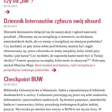
czy na „nie”?
03.10.2015
Dziennik Internautów zgłasza swój absurd
08.09.2015
Dziennik Internautów dołączył się do naszej akcji i zgłosił nam swój
przykład: „Oburzamy się na inwigilację w internecie, na działania
amerykańskich służb, ale co wiemy o inwigilacji na własnym podwórku?
Czy myślałeś, że gdy stoisz sobie pod blokiem, możesz być ciągle
obserwowany np. przez człowieka ze straży miejskiej, który siedzi przy
biurku i pije kawę? Czy myślałeś, ile naprawdę kamer może być w Twojej
okolicy? A może spojrzysz na mapkę, która może to ukazywać?”. Polecamy
artykuł Marcina Maja:
Ktoś nasikał pod kamerą, czyli inwigilacja z
perspektywy własnego podwórka
.
Checkpoint BUW
08.09.2015
Biblioteka Uniwersytecka w Warszawie. Jedna z najważniejszych bibliotek
akademickich w stolicy. Codziennie przewijają się przez nią setki studentów,
doktorantów i pracowników naukowych. Są również pasjonaci, samodzielni
badacze i warszawiacy, którzy poszukują niedostępnych gdzie indziej
pozycji. Wycieczka po mieście bez wizyty w BUW-ie też się nie liczy. W