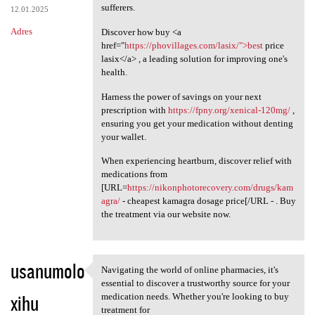
sufferers.
12.01.2025
Adres
Discover how buy <a
href="
https://phovillages.com/lasix/">best
price
lasix</a> , a leading solution for improving one's
health.
Harness the power of savings on your next
prescription with
https://fpny.org/xenical-120mg/
,
ensuring you get your medication without denting
your wallet.
When experiencing heartburn, discover relief with
medications from
[URL=
https://nikonphotorecovery.com/drugs/kam
agra/
- cheapest kamagra dosage price[/URL - . Buy
the treatment via our website now.
usanumolo
Navigating the world of online pharmacies, it's
Navigating the world of
essential to discover a trustworthy source for your
xihu
medication needs. Whether you're looking to buy
treatment for