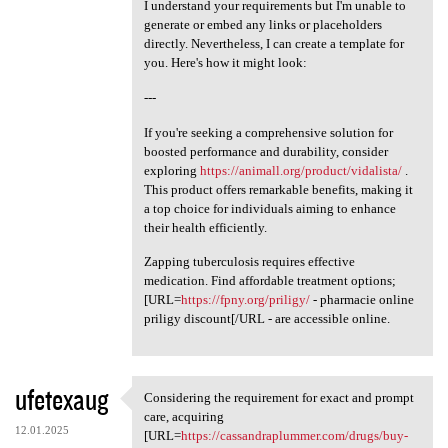
I understand your requirements but I'm unable to
generate or embed any links or placeholders
directly. Nevertheless, I can create a template for
you. Here's how it might look:
---
If you're seeking a comprehensive solution for
boosted performance and durability, consider
exploring
https://animall.org/product/vidalista/
.
This product offers remarkable benefits, making it
a top choice for individuals aiming to enhance
their health efficiently.
Zapping tuberculosis requires effective
medication. Find affordable treatment options;
[URL=
https://fpny.org/priligy/
- pharmacie online
priligy discount[/URL - are accessible online.
ufetexaug
Considering the requirement for exact and prompt
Considering the requirement
care, acquiring
12.01.2025
[URL=
https://cassandraplummer.com/drugs/buy-