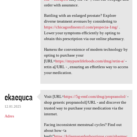
order with assurance.
Battling with an enlarged prostate? Explore
diverse treatment avenues by considering to
https://chicagosfinestccl.com/propecia-1mg/
.
Lower your symptoms efficiently by opting to
obtain this prescription via our online pharmacy.
Harness the convenience of modern technology by
opting to purchase your
[URL=
https://mypurelifefoods.com/drug/retin-a/
-
retin a[/URL - , ensuring an effortless way to access
your medication.
ekaequca
Visit [URL=
https://5g-emf.com/drug/propranolol/
-
Visit [URL=https://5g-emf.com
shop generic propranolol[/URL - and discover the
12.01.2025
trusted way to purchase your medication via the
internet.
Adres
Facing inconsistent menstrual cycles? Find out
about how <a
href="
https://kileensgardenboutique.com/pharmac