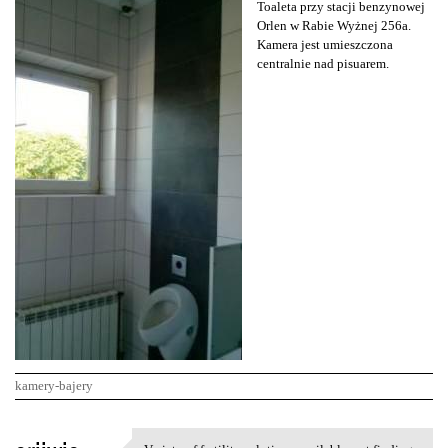
Toaleta przy stacji benzynowej
Orlen w Rabie Wyżnej 256a.
Kamera jest umieszczona
centralnie nad pisuarem.
kamery-bajery
K