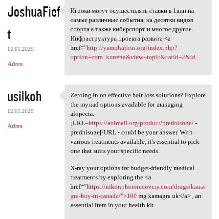
JoshuaFief
Игроки могут осуществлять ставки в 1вин на
Игроки могут осуществлять
самые различные события, на десятки видов
t
спорта а также киберспорт и многое другое.
Инфраструктура проекта развита <a
href="
http://yamuhajirin.org/index.php?
12.01.2025
option=com_kunena&view=topic&catid=2&id...
Adres
usilkoh
Zeroing in on effective hair loss solutions? Explore
Zeroing in on effective hair
the myriad options available for managing
12.01.2025
alopecia.
[URL=
https://animall.org/product/prednisone/
-
Adres
prednisone[/URL - could be your answer. With
various treatments available, it's essential to pick
one that suits your specific needs.
X-ray your options for budget-friendly medical
treatments by exploring the <a
href="
https://nikonphotorecovery.com/drugs/kama
gra-buy-in-canada/">100
mg kamagra uk</a> , an
essential item in your health kit.