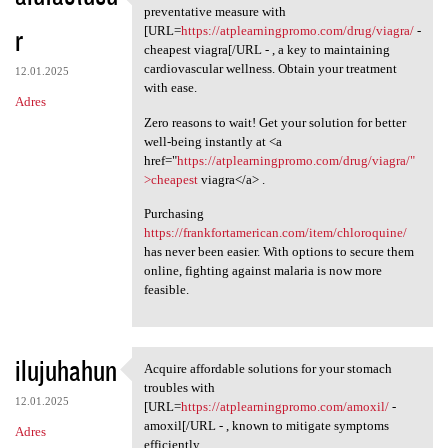
Ensure your heart health by
preventative measure with
r
[URL=
https://atplearningpromo.com/drug/viagra/
-
cheapest viagra[/URL - , a key to maintaining
cardiovascular wellness. Obtain your treatment
12.01.2025
with ease.
Adres
Zero reasons to wait! Get your solution for better
well-being instantly at <a
href="
https://atplearningpromo.com/drug/viagra/"
>cheapest
viagra</a> .
Purchasing
https://frankfortamerican.com/item/chloroquine/
has never been easier. With options to secure them
online, fighting against malaria is now more
feasible.
ilujuhahun
Acquire affordable solutions for your stomach
Acquire affordable solutions
troubles with
12.01.2025
[URL=
https://atplearningpromo.com/amoxil/
-
amoxil[/URL - , known to mitigate symptoms
Adres
efficiently.