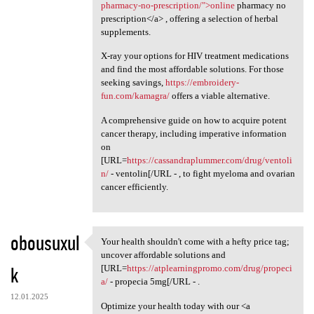
pharmacy-no-prescription/">online
pharmacy no
prescription</a> , offering a selection of herbal
supplements.
X-ray your options for HIV treatment medications
and find the most affordable solutions. For those
seeking savings,
https://embroidery-
fun.com/kamagra/
offers a viable alternative.
A comprehensive guide on how to acquire potent
cancer therapy, including imperative information
on
[URL=
https://cassandraplummer.com/drug/ventoli
n/
- ventolin[/URL - , to fight myeloma and ovarian
cancer efficiently.
obousuxul
Your health shouldn't come with a hefty price tag;
Your health shouldn't come
uncover affordable solutions and
k
[URL=
https://atplearningpromo.com/drug/propeci
a/
- propecia 5mg[/URL - .
12.01.2025
Optimize your health today with our <a