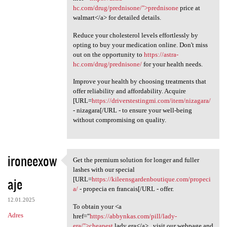
hc.com/drug/prednisone/">prednisone
price at
walmart</a> for detailed details.
Reduce your cholesterol levels effortlessly by
opting to buy your medication online. Don't miss
out on the opportunity to
https://astra-
hc.com/drug/prednisone/
for your health needs.
Improve your health by choosing treatments that
offer reliability and affordability. Acquire
[URL=
https://driverstestingmi.com/item/nizagara/
- nizagara[/URL - to ensure your well-being
without compromising on quality.
ironeexow
Get the premium solution for longer and fuller
Get the premium solution for
lashes with our special
aje
[URL=
https://kileensgardenboutique.com/propeci
a/
- propecia en francais[/URL - offer.
12.01.2025
To obtain your <a
Adres
href="
https://abbynkas.com/pill/lady-
era/">cheapest
lady era</a> , visit our webpage and