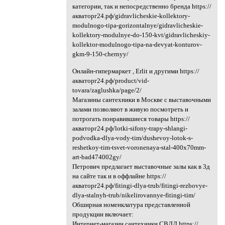
категории, так и непосредственно бренда https://
акваторг24.рф/gidravlicheskie-kollektory-
modulnogo-tipa-gorizontalnye/gidravlicheskie-
kollektory-modulnye-do-150-kvt/gidravlicheskiy-
kollektor-modulnogo-tipa-na-devyat-konturov-
gkm-9-150-chernyy/
Онлайн-гипермаркет , Erlit и другими https://
акваторг24.рф/product/vid-
tovara/zaglushka/page/2/
Магазины сантехники в Москве с выставочными
залами позволяют в живую посмотреть и
потрогать понравившиеся товары https://
акваторг24.рф/lotki-sifony-trapy-shlangi-
podvodka-dlya-vody-tim/dushevoy-lotok-s-
reshetkoy-tim-tsvet-voronenaya-stal-400x70mm-
art-bad474002gy/
Петрович предлагает выставочные залы как в 3д
на сайте так и в оффлайне https://
акваторг24.рф/fitingi-dlya-trub/fitingi-rezbovye-
dlya-stalnyh-trub/nikelirovannye-fitingi-tim/
Обширная номенклатура представленной
продукции включает:
Интернет-магазин сантехники СВДД https://