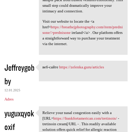
small step could dramatically improve your
intimacy and connection.
Visit our website to locate the <a
href=
https://breathejphotography.com/item/predni
sone/>prednisone
ireland</a> . Our platform offers
a straightforward way to purchase your treatment
via the internet.
Jeffreygob
веб-сайте
https://zelenka.guru/articles
веб-сайте https://zelenka
by
12.01.2025
Adres
yuguxqyok
Relieve your nasal congestion easily with a
Relieve your nasal congestion
[URL=
https://frankfortamerican.com/tretinoin/
-
oxif
tretinoin cream[/URL - . This readily available
solution offers quick relief for allergic reaction