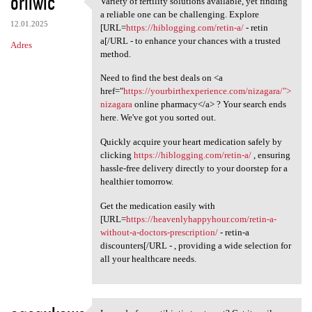
oriiwic
Variety of fertility solutions available, yet finding
Variety of fertility
o
a reliable one can be challenging. Explore
12.01.2025
m
[URL=
https://hiblogging.com/retin-a/
- retin
a[/URL - to enhance your chances with a trusted
Adres
e
method.
n
Need to find the best deals on <a
t
href="
https://yourbirthexperience.com/nizagara/">
nizagara
online pharmacy</a> ? Your search ends
a
here. We've got you sorted out.
r
Quickly acquire your heart medication safely by
z
clicking
https://hiblogging.com/retin-a/
, ensuring
e
hassle-free delivery directly to your doorstep for a
healthier tomorrow.
Get the medication easily with
[URL=
https://heavenlyhappyhour.com/retin-a-
without-a-doctors-prescription/
- retin-a
discounters[/URL - , providing a wide selection for
all your healthcare needs.