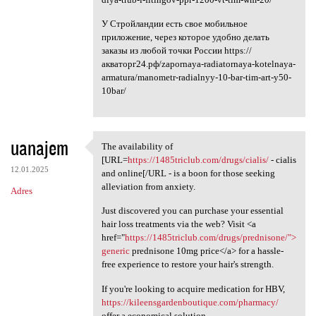
У Стройландии есть свое мобильное
приложение, через которое удобно делать
заказы из любой точки России https://
акваторг24.рф/zapornaya-radiatornaya-kotelnaya-
armatura/manometr-radialnyy-10-bar-tim-art-y50-
10bar/
uanajem
The availability of
The availability of [URL
[URL=
https://1485triclub.com/drugs/cialis/
- cialis
12.01.2025
and online[/URL - is a boon for those seeking
alleviation from anxiety.
Adres
Just discovered you can purchase your essential
hair loss treatments via the web? Visit <a
href="
https://1485triclub.com/drugs/prednisone/">
generic
prednisone 10mg price</a> for a hassle-
free experience to restore your hair's strength.
If you're looking to acquire medication for HBV,
https://kileensgardenboutique.com/pharmacy/
offer a economical solution.